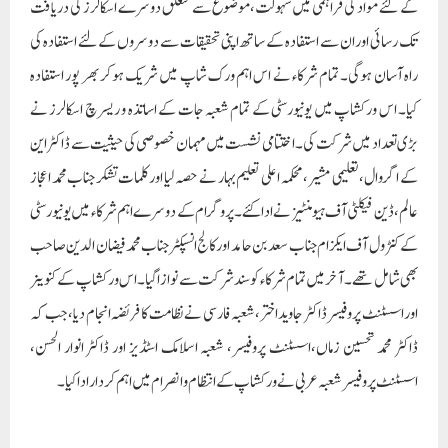
کے لئے مواد کی فراہمی میں سہولت، موضوع سے متعلق دوسرے اسکالرز کی دریافت
تک رسائی اور ان سے استفادہ کے ساتھ اپنی تحقیقات سے دوسروں کے لئے استفادہ کی
راہ آسان ہوگی۔ تمام شرکاء نے اس اہم ورک شاپ میں شریک ہوکر بھر پور استفادہ
کیا۔ اس ورکشاپ میں یونیورسٹی کے تمام شعبہ جات کے اساتذہ و ریسرچ اسکالرز نے
بڑی تعداد میں شرکت کی۔ اختتامی نشست میں مہمان خصوصی کی حیثیت سے ڈاکٹر این
کے اگروال، تعلیمی مشیر، محکمہ اعلی تعلیم بہار نے حصہ لیا اور کلمات تشکر جناب محمد اعجاز
عالم، ڈین فیکلٹی آف ہیومنٹیز نے ادا کئے۔پروگرام کے دوسرے اہم شرکاء میں یونیورسٹی
کے کنٹرول آف ایکزام جناب سعد بن حامد اور کالج انسپکٹر جناب محمد فیضان الدین صاحب
بھی شامل تھے۔آخرمیں تمام شرکاء کو سند شرکت سے نوازا گیا۔اس ورکشاپ کے کنوینر
اوراسسٹنٹ پروفیسر ڈاکٹر جاوید اختر،شعبہ فارسی نے نظامت کا فریضہ انجام دیا ،جب کہ
ڈاکٹر محمد تحسین زماں،اسسٹنٹ پروفیسر، شعبہ اسلامک اسٹڈیز اور ڈاکٹر انوار الحسن،
اسسٹنٹ پروفیسر شعبہ عربی نے ورکشاپ کے انتظام وانصرام میں اہم کردار ادا کیا۔