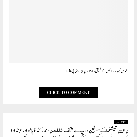
مانو میں کمپیوٹر سائنس کے تحقیقی رجحانات پر ایف ڈی پی کا آغاز
CLICK TO COMMENT
Delhi دہلی
پران پرتیشٹھا کے موقع پر، آپ نے مختلف مقامات پر سندر کنڈ کا پاٹھ اور بھنڈارا