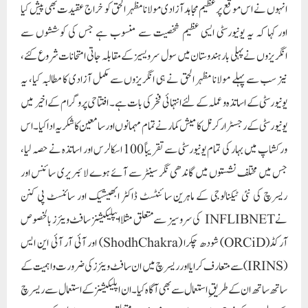
انہوں نے اس موقع پر عظیم مجاہد آزادی مولانا مظہر الحق کو خراج عقیدت بھی پیش کیا
اور کہا کہ یہ یونیورسٹی ایسی عظیم شخصیت سے منسوب ہے جس کی کوششوں سے
انگریزوں نے پہلی بار ہندوستان میں سول سرویسیز کے مقابلہ جاتی امتحانات شروع کئے،
نیز سب سے پہلے مولانا مظہر الحق نے ہی انگریزوں سے مکمل آزادی کا مطالبہ کیا، یہ
یونیورسٹی کے اساتذہ و عملہ کے لئے انتہائی فخر کی بات ہے۔ افتتاحی پروگرام کے اخیر میں
یونیورسٹی کے رجسٹرار کرنل کامیش کمار نے تمام مہمانوں اور سامعین کا شکریہ ادا کیا۔اس
ورکشاپ میں بہار کی تمام یونیورسٹی سے تقریباً 100 اسکالرس اور اساتذہ نے حصہ لیا،
جس میں مختلف نشستوں میں گاندھی نگر سینٹر سے آئے ہوے لائبریری سائنس اور
ریسرچ کی نئی ٹیکنالوجی کے ماہرین سائنٹسٹ ڈاکٹر ابھیشیک اور سائنسٹ پی کنن
نے INFLIBNET کی سروسیز سے متعلق مثلا ایپلیکیشنز سافٹ ویئرز بالخصوص
آرکڈ(ORCiD) شودھ چکرا (ShodhChakra) اور آئی آر آئی این ایس
(IRINS) سے متعارف کرایا اور ریسرچ میں ان سافٹ ویئرز کی ضرورت واہمیت کے
ساتھ ساتھ ان کے طریقِ استعمال سے بھی آگاہ کیا۔ ان اپلیکیشنز کے استعمال سے ریسرچ