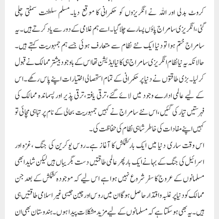
کروٹ بدلی اور اللہ نے انگریزوں کو حکمرانی کا موقع دیا۔مسلم سلطنت سمٹتی چلی
گئی،انگریزی سامراج پاؤں پسارے چلا گیا۔اسے ہم غلامی کے دور سے یاد کرتے ہیں۔یہ
سامراج ختم ہوا تو دنیا ایک نئے نظام سے متعارف ہوئی جسے ہم جمہوریت کہتے ہیں۔
حالانکہ یہ نیا نظام انگریزی سامراج ہی کا نیا ایڈیشن تھا اس کے باوجود بیشتر ممالک نے قبول
کرلیا۔بڑی طاقتوں نے دنیا پر حکمرانی کے تمام استحصالی اختیارات اپنے پاس رکھے۔اس
کے لیے عالمی ادارے وجود میں لائے گئے،ترقی یافتہ،ترقی پذیر اور پسماندہ ممالک کی
فہرستیں تیار کی گئیں،اس نئے سامراج نے کہیں جمہوریت بحالی کے نام پر تباہی مچائی تو
کہیں اپنے مفادات کی خاطر شاہی نظام کی حفاظت کی۔
اس وقت ساری دنیا میں ایک بارکشمکش کا آغاز ہے۔روس یوکرین کی جنگ ،غزہ اور
اسرائیل کی جنگ کے بہانے ایک بار پھر عالمی طاقتیں دست بگریباں ہیں لیکن شاید ابھی
مسلمانوں کے عروج کا سفر شروع نہیں ہوا ہے اس لیے کہ موجودہ کشمکش کے بعد جن
ممالک کو دنیا پر غلبہ و اقتدار حاصل ہوگا ان میں روس اور چین جیسی غیر اسلامی طاقتیں ہی
ہیں۔یہ بھی ہوسکتا ہے کہ مسلمانوں کے لیے مزید مشکلات پیدا ہوں۔ہندوستان بھی ان