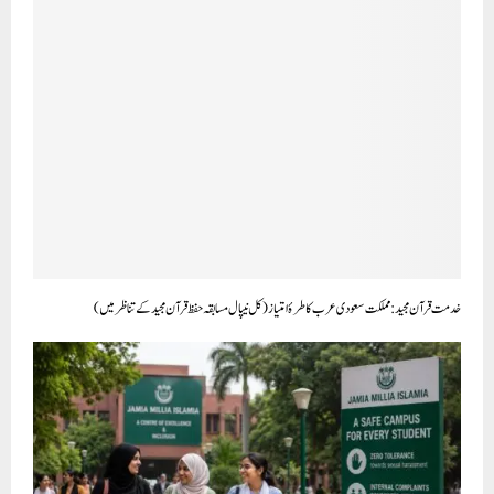
خدمت قرآن مجید: مملکت سعودی عرب کا طرۂ امتیاز (کل نیپال مسابقہ حفظ قرآن مجید کے تناظر میں)