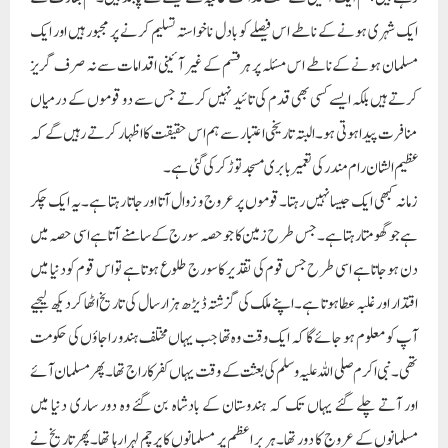
ایک شہری ہونے کے ناطے اس فیصلے کو بادل ناخواستہ تسلیم کرنے پر مجبور ہیں اور ایک
مسلمان ہونے کے ناطے اس مسئلہ پر ہر قسم کے غیر آئینی اقدامات سے نہ صرف گریز
کرتے ہیں بلکہ ایسے کسی بھی قدم کی تائید نہیں کرتے جس سے دو قوموں کے درمیاں
منافرت پیدا ہوتی ہو۔البتہ تاریخی اعتبار سے ہم اس حقیقت کا اظہار کرتے رہیں گے کہ
عظیم الشان رام مندر کی تعمیر بابری مسجد توڑ کر کی گئی ہے۔
زمانہ کبھی ایک جیسا نہیں رہتا۔قوموں پر عروج و زوال آتا اور جاتا رہتا ہے۔یہ ایک چکر
ہے جو گھومتا رہتا ہے۔جس طرح زمین کا جو حصہ سورج کے سامنے آتا ہے اسی حصہ میں
دن ہوجاتا ہے اسی طرح جس قوم کی تقدیر کا سورج طلوع ہوتا ہے تو اس قوم کو دنیا میں
اقتدار اور غلبہ عطا ہوتا ہے۔اپنے ملک کی گزشتہ ڈیڑھ ہزار سال کی تاریخ اٹھا کر دیکھ لیجیے
آپ کو معلوم ہو جائے گا کہ ایک وقت وہ تھا جب یہاں مختلف ہندو راجاؤں کی حکومت
تھی۔نبی اکرم صلی اللہ علیہ وسلم کی بعثت کے وقت یہاں کفر کا راج تھا۔پھر مسلمان آئے
اور آتے چلے گئے یہاں تک کہ ہندوستان کے بادشاہ بن گئے وہ دور ساری دنیا میں
مسلمانوں کے عروج کا دور تھا۔ہر بر اعظم پر مسلمانوں کا پرچم لہرا رہا تھا۔پھر تاریخ نے