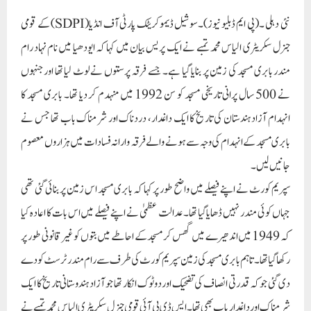
نئی دہلی ۔(پی ایم ڈبلیو نیوز)۔سوشیل ڈیموکریٹک پارٹی آف انڈیا(SDPI) کے قومی
جنرل سکریٹری الیاس محمد تمبے نے ایک پریس بیان میں کہا کہ ایودھیا میں نام نہاد رام
مندر بابری مسجد کی زمین پر بنایا گیا ہے۔ جسے فرقہ پرستوں نے لوٹ لیا تھا اورجنہوں
نے 500 سال پرانی تاریخی مسجد کو سن 1992 میں منہدم کر دیا تھا۔ بابری مسجد کا
انہدام آزاد ہندستان کی تاریخ کا ایک داغدار، دردناک اور شرمناک باب تھا جس نے
بابری مسجد کے انہدام کی وجہ سے ہونے والے فرقہ وارانہ فسادات میں ہزاروں معصوم
جانیں لیں۔
سپریم کورٹ نے اپنے فیصلے میں واضح طور پر کہا کہ بابری مسجد اس زمین پر بنائی گئی تھی
جہاں کوئی مندر نہیں ڈھایا گیا تھا۔ عدالت عظمیٰ نے اپنے فیصلے میں اس بات کا اعادہ کیا
کہ 1949 میں اندھیرے میں گھس کر مسجد کے احاطے میں بتوں کو غیر قانونی طور پر
رکھا گیا تھا۔ تاہم بابری مسجد کی زمین سپریم کورٹ کی طرف سے رام مندر ٹرسٹ کو دے
دی گئی جو کہ قدرتی انصاف کی تضحیک اور دوٹوک انکار تھا جو آزاد ہندوستانی تاریخ کا ایک
شرمناک اور داغدار باب بھی تھا۔ایس ڈی پی آئی قومی جنرل سکریٹری الیاس محمد تمبے نے