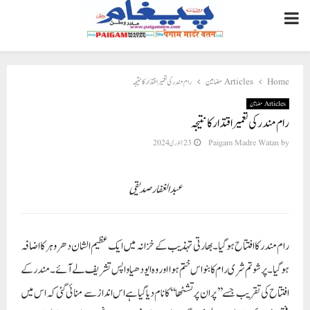
PRIMARY
MENU
Home
Articles مضامین
رام مندر کی تعمیر اقتدار کا نتیجہ
Articles مضامین
رام مندر کی تعمیر اقتدار کا نتیجہ
by
Paigam Madre Watan
23 جنوری 2024
عبد الغفار صدیقی
رام مندر کا افتتاح ہوگیا۔بھارتی تہذیب کے خزانہ میں ایک عظیم الشان دھروہر کا اضافہ
ہوگیا۔پرشوتم شری رام کا بنواس ختم ہوا اور وہ ایودھیا واپس تشریف لے آئے۔مندر کے
افتتاح کی تقریب جسے ’’پران پرتشٹھا‘‘ کا نام دیا گیا ہے اس انداز سے منائی گئی کہ اس میں