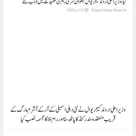
کیا، وزیر اعلی اروند کیجریوال بھگوان شری رام کی عقیدت میں ڈوب گئے
by
Paigam Madre Watan
23 جنوری 2024
وزیر اعلی اروند کیجریوال نے نئی دہلی اسمبلی کے آر کے آشرم مارگ کے
قریب منعقدہ سندر کنڈ کا پاٹھ سنا اور رام للا کا مجسمہ نصب کیا
نئی دہلی(پی ایم ڈبلیو نیوز)ایودھیا شہر میں بھگوان شری رام کے تقدس کے موقع پر دہلی
بھی رامے ہو گئی۔ اس مبارک موقع پر عام آدمی پارٹی نے دہلی کے مختلف مقامات پر سندر
کنڈ، بھنڈارا، شوبھا یاترا، آرتی اور دیگر تقریبات کا اہتمام کیا۔ AAP کے قومی کنوینر
اور دہلی کے وزیر اعلی اروند بھگوان شری رام کی عقیدت میں جذب ہو گئے۔کیجریوال
نے اپنے حلقہ انتخاب نئی دہلی میں منعقد کئی پروگراموں میں شرکت کی اور دہلی کے
لوگوں کی خوشی، امن، خوشحالی اور ترقی کے لیے دعا کی۔ اس دوران وزیر اعلیٰ نے آر کے
آشرم مارگ پر واقع البرٹ اسکوائر میں رام للا کا مجسمہ بھی نصب کیا۔ جبکہ اے اے پی