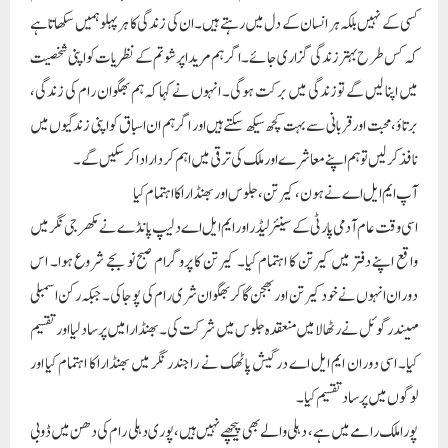
دوران انہوں نے خود کیرتن اور بھجن گا کر بھگوان شری رام کی پوجا کی۔ جبکہ رکن اسمبلی
مہیندر گوئل نے رٹھالا میں منعقدہ جلوس میں شرکت کی۔بھنڈارا میں پرساد لیا اور تقسیم
کیا۔ اسی دوران ایم ایل اے درگیش پاٹھک نے راجندر نگر میں بھنڈارا کا اہتمام کیا اور
لوگوں میں پرساد تقسیم کیا۔
پورا ملک رامے میں ہے، دہلی والے بھی پیچھے نہیں ہیں ، پوری دہلی رام کی دھن میں ڈوبی
ہوئی ہے: دلیپ پانڈے
اس موقع پر ایم ایل اے دلیپ پانڈے نے کہا کہ ہندوستانی لوگ بھگوان شری رام سے
ایسے ہی جڑے ہوئے ہیں جس طرح سانس کا دھاگہ زندگی سے جڑا ہوا ہوتا ہے۔ جس
طرح سانس کے بغیر زندگی کا تصور کرنا ممکن نہیں، اسی طرح مریدا پرشوتم شری رام کے
بغیر ہندوستانی زندگی کا تصور کرنا ناممکن ہے۔ پورے ملک میں خوشی کی لہر دوڑ گئی۔دہلی
والے بھی اس میں پیچھے نہیں ہیں۔ پوری دہلی رام کی دھن میں ڈوبی ہوئی ہے۔ ہم تمام
دہلی والے دہلی کے وزیر اعلی اروند کیجریوال کا شکریہ ادا کرتے ہیں کہ انہوں
نے 20، 21 اور 22 جنوری کو ہمارے دہلی والوں کے لیے ایک شاندار رام لیلا کا انعقاد