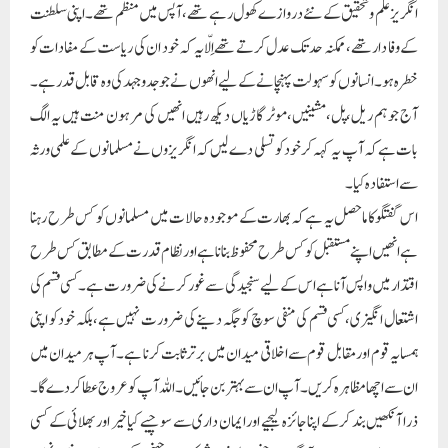
انگریز علم و تحقیق کے نئے دروازے کھول رہے تھے،آپس میں منظم تھے۔اپنی سلطنت
کے وفا دار تھے،ممکنہ حد تک عدل کرتے تھے اِلّا یہ کہ خود ان کی ریاست کے مفادات کو
خطرہ ہو۔انسانوں کو سہولت پہنچانے کے لیے انھوں نے جوجدو جہد کی وہ قابل قدر ہے۔
آج جو ہم ریل،پل،مشینیں،موٹر گاڑیاں دیکھ رہیں انھیں کی مرہون منت ہیں یہ الگ
بات ہے کہ آپ یہ کہہ کر خود کو تسلی دے لیں کہ انگریزوں نے مسلمانوں کے علمی ورثہ
سے استفادہ کیا۔
اس گفتگو کا ماحصل یہ ہے کہ بھارت کے موجودہ حالات میں مسلمانوں کو کس طرح رہنا
ہے انھیں اپنے مستقبل کو کس طرح محفوظ بنانا ہے اور نظام قدرت کے مطابق کس طرح
اقتدار میں واپس آنا ہے اس کے لیے سنجیدگی سے غور کرنے کی ضرورت ہے۔کسی قسم کی
اشتعال انگیزی،کسی قسم کی منفی سوچ کو جگہ دینے کی ضرورت نہیں ہے،بلکہ خود کو اپنی
ہمسایہ قوم اور مقابل قوم سے اخلاقی میدان میں برتر ثابت کرنا ہے۔آپ ہر میدان میں
ان سے اچھا مظاہرہ کریں۔آپ ان سے بہتر بن جائیں۔اللہ آپ کو عروج عطا کردے گا۔
ذرا آنکھیں بند کرکے اپنا جائزہ لیجیے اور ایمان داری سے سوچیے کیا خیر اور بھلائی کے کسی