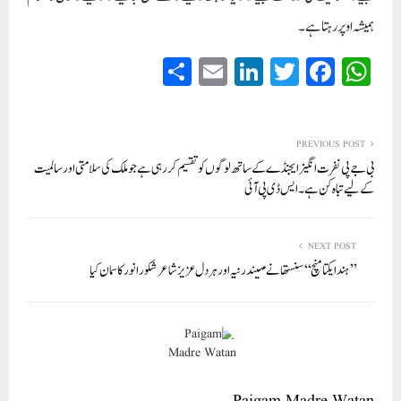
ہمیشہ اوپر رہتا ہے ۔
S
E
Li
T
Fa
W
ha
m
nk
wi
ce
ha
re
ail
ed
tte
bo
ts
In
r
ok
A
PREVIOUS POST
بی جے پی نفرت انگیز ایجنڈے کے ساتھ لوگوں کو تقسیم کر رہی ہے جو ملک کی سلامتی اور سالمیت
pp
کے لیے تباہ کن ہے۔ایس ڈی پی آئی
NEXT POST
’’ ہندایکتا منچ‘‘ سنستھا نے مہیندر نیہ اور ہر دل عزیز شاعر شکور انور کا سمان کیا