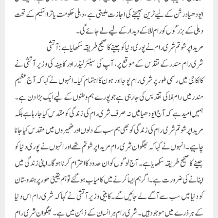
مریدا پرشوتم شری رام کی زندگی کو بھی ہم سب کے دلوں اور ضمیروں میں مقدس کیا جانا
چاہیے۔ انہوں نے کہا کہ بھگوان شری رام مریدا پرشوتم تھے اور انہوں نے پوری دنیا کو
جینے کا صحیح طریقہ سکھایا ہے۔ آج لوگوں کو ان حدود کا احترام کرنا ہوگا۔اپنی زندگی میں
اپنانے کی ضرورت ہے۔ اگر ہم ایسا کرنے میں کامیاب ہو گئے تو ہم یقینی طور پر ہندوستان
کو دنیا میں سب سے آگے لے جائیں گے۔کابینی وزیر آتشی نے کہا کہ شری رام اس دنیا
کے ہر ذرے میں موجود ہیں۔ شری رام ہر انسان کے ذہن میں ہے۔ بھگوان شری رام
کسی کے نہیں بلکہ ہر انسان کے دل میں رہتے ہیں۔ ان کی زندگی کا ہر پہلو ہمیں سکھاتا ہے
کہ کس طرح بہتر زندگی گزاری جائے۔ اگر ہم مریدا پرشوتم کے نظریات کو اپنی شخصیت
میں اپنا لیں گے تو زندگی میں برکت ہوگی۔ انہوں نے کہا کہ ہم بھگوان رام کی زندگی،
برتاؤ، محبت اور قربانی سے بہت کچھ سیکھ سکتے ہیں اور اگر ہم ان اسباق کو اپنی زندگیوں میں
نافذ کر لیں تو ہم اپنے معاشرے اور ملک کی ترقی میں اہم کردار ادا کر سکیں گے۔
آپ ایم ایل اے نے ہون، کیرتن، جلوس اور بھنڈارا کا اہتمام کیا
اسی وقت عام آدمی پارٹی کے سینئر لیڈر اور ایم ایل اے دلیپ پانڈے نے مکھرجی نگر میں
واقع اپنے دفتر میں کیرتن کا اہتمام کیا۔ کیرتن کا پروگرام صبح نو بجے شروع ہوا۔ اس