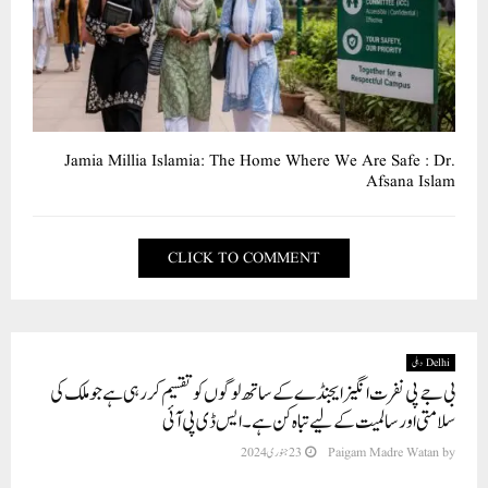
Jamia Millia Islamia: The Home Where We Are Safe : Dr.
Afsana Islam
CLICK TO COMMENT
Delhi دہلی
بی جے پی نفرت انگیز ایجنڈے کے ساتھ لوگوں کو تقسیم کر رہی ہے جو ملک کی
سلامتی اور سالمیت کے لیے تباہ کن ہے۔ایس ڈی پی آئی
by
Paigam Madre Watan
23 جنوری 2024