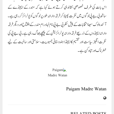
اس بات کی طرف خصوصی نشاندہی کرتے ہوئے کہا ہے کہ مندر کے ایجنڈے کے
ساتھ بی جے پی لوگوں میں نفرت پھیلا کر فرقہ وارانہ طور پر لوگوں کو پولرائز کر رہی ہے۔
آئندہ لوک سبھا انتخابات کے پیش نظر بی جے پی نام نہاد رام مندر کے افتتاح اور دیگر فرقہ
وارانہ ایجنڈوں کے ذریعے فرقہ وارانہ پولرائزیشن کے پیچھے بھاگ رہی ہے۔بی جے پی کی
نفرت انگیز سیاست اور تقسیم کا ایجنڈا ہندوستانی جمہوریت، سلامتی اور سا لمیت کے لیے
خطرناک اور تباہ کن ہے۔
Paigam Madre Watan