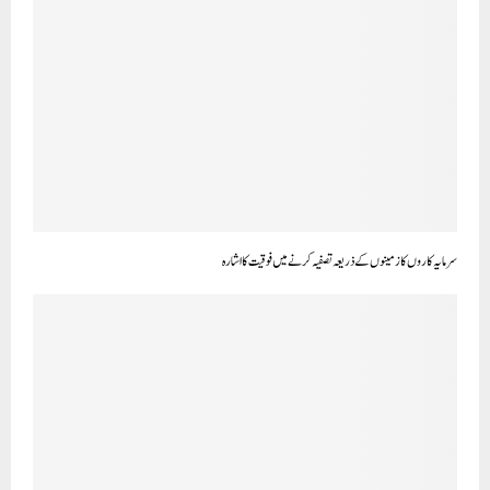
سرمایہ کاروں کا زمینوں کے ذریعہ تصفیہ کرنے میں فوقیت کا اشارہ