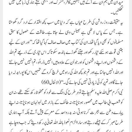
میدان میں ہم ان سے آگے ہیں جنہیں کافر،مشرک اور جہنمی کہتے ہماری زبانیں نہیں
تھکتیں۔
یہ حقیقت روز روشن کی طرح عیاں ہے کہ دنیا میں سب کچھ اقتدار کے ارد گرد گھومتا
ہے۔جس کے پاس لاٹھی ہے بھینس وہی لے جاتا ہے۔طاقت کے حصول کا سبق
مسلمانوں کو بھی دیا گیا تھا۔ان کی کتاب میں صاف صاف کہا گیا تھا کہ’’اور ان کے لیے
جتنی قوت ہوسکے تیار رکھو اور جتنے گھوڑے باندھ سکو تاکہ اس تیاری کے ذریعے تم اللہ
کے دشمنوں اور اپنے دشمنوں کو اور جو اُن کے علاوہ ہیں انہیں ڈرائو، تم انہیں نہیں جانتے
اوراللہ انہیں جانتا ہے اور تم جو کچھ اللہ کی راہ میں خرچ کرو گے تمہیں اس کا پورا بدلہ دیا
جائے گااور تم پر کوئی زیادتی نہیں کی جائے گی۔‘‘(الانفال 60)
نبی اکرم صلی اللہ علیہ وسلم چاہتے تو ہر طرح کی جنگ سے خود کو محفوظ رکھ سکتے تھے،نہ ان
کو شعب ابی طالب میں محصور ہونا پڑتا،نہ طائف کے بازار میں لہو لہان ہونا پڑتا ،نہ اپنے
پیارے وطن سے ہجرت کرنا ہوتی،نہ بدرو احد کے معرکے پیش آتے بلکہ آپ ہماری
طرح صبر کرکے بیٹھے رہتے اور سارا الزام نعوذ باللہ اللہ تعالیٰ پر رکھ دیتے کہ جب وہ چاہے