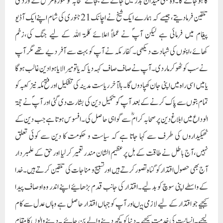
گا ہوجائے گا۔وہ بھی میدان بدر میں جانے کے بجائے صحابہؓ کو سورہ مزمل کے ورد کی
تلقین فرمادیتے ،جیسے کہ ہمارے ایک شیخ نے اچانک 21جنوری کی شام اپنے ایک آڈیو
پیغام میں فرمائی ہے لیکن آپؐ نے عملاً اعلائے کلمۃ اللہ کے لیے جنگ کی،زخم
کھائے،اپنوں کی شہادت دیکھی۔کفار مکہ نے آپ کو بہت سے آفر دیے تھے مگر آپ
نے سب کو ٹھوکر ماردی۔آپ نے صاف صاف کہہ دیا کہ یا تو میرا لایا ہوا دین غالب ہوگا
یا میں اسی راہ میں اپنی جان کھپا دوں گا۔بالآخر ریاست مدینہ کی تشکیل اور فتح مکہ نیز کعبہ کو
تمام بتوں سے پاک کرنے کے بعد آپؐ کو تکمیل دین کی بشارت دی گئی اور آپؐ نے حجۃ
الوداع میں ابلاغ دین پر صحابہ کرامؓ سے گواہی حاصل کی۔افسوس ہوتا ہے جب دین کے
ٹھیکیداروں کی طرف سے کہا جاتا ہے کہ سیاست و حکومت کا دین سے کوئی تعلق
نہیں،آج باطل نے طاقت کے بل پر عظیم الشان مندر تعمیر کرلیا اور حق کے علمبردار
آج بھی حصول اقتدار کو گناہ تصور کرتے ہیں اور تسبیح و مناجات کی تلقین کرتے ہیں۔خدا
کے واسطے اپنی سوچ کو بدلیے۔اقتدار کی جانب قدم بڑھائیے اپنے اندر وہ اوصاف پیدا
کیجیے جو اقتدار کے لیے لازمی ہیںاور آپ کوجہاں اقتدار حاصل ہے وہاں عدل سے کام
لیجیے۔انسانیت کی خدمت کیجیے ۔دنیا کو کچھ دینے والے بن جائیے ۔دینے والوں کا مقام