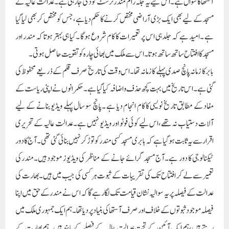
آستھا کا سوال ہے۔اس لیے یہ جگہ رام مندر ٹرسٹ کو دی جارہی ہے۔عدالت عالیہ نے
مسجد کے لیے بھی ایک بڑی آراضی مختص کرنے کا حکم دیاہے،جس کو مختص کر بھی لیا گیا
ہے ۔امید ہے کہ جلد ہی اس پر تعمیرات کا کام شروع ہوگا ۔کیا ہی بہتر ہوتا کہ مندر اور
مسجد کا افتتاح ساتھ ساتھ ہوتا ۔اس سے ملک میں بھائی چارہ کو تقویت حاصل ہوتی۔
بابر کا زمانہ پانچ صدی پہلے کا زمانہ تھا۔اس وقت کی تاریخ صرف قلم کے ذریعے محفوظ کی
گئی ہے۔اس تاریخ میں بہت کچھ حذف و اضافہ کیا گیا ہے ۔حکمرانوں نے اپنی ریاست کے
مفاد کے مطابق تاریخ نویسی کا کام انجام دیا ہے ۔پانچ سو سال پہلے ویڈیو بنانے کے لیے
آلات دستیاب نہ تھے،اس لیے کوئی فوٹو اور ویڈیو نہیں ہے ۔عدالت عالیہ کے تحریری
اقرار سے یہ ثابت ہوگیا ہے کہ بابری مسجد کسی مندر کو توڑ کر نہیں بنائی گئی تھی ۔آج کا دور
ٹیکنالوجی کا دور ہے۔آج مسجد گرائے جانے کے مناظر کی ویڈیوز موجود ہیں۔مندرکی
تعمیر سے لے کر افتتاح تک کی تقریبات کے ثبوت ہر کسی کی جیب میں ہیں۔بھارت کی
عدالت کے فیصلہ پر یہ سوالیہ نشان قیامت تک لگا رہے گا کہ اس نے مندر کے حق میں اپنا
فیصلہ موجود ثبوتوں کے خلاف اور صرف آستھا کی بنیاد پر دیا تھا۔ہم ایک جمہوری ملک میں
رہتے ہیں،ہم ایک آئین کے تحت عدالت عالیہ کے فیصلے کے پابند ہیں۔ہم بھارت کے