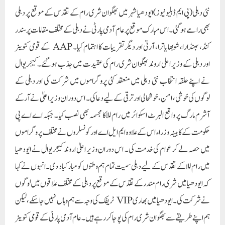
حکومت کے کابینہ وزراء اس کے علاوہ ایم ایل اے اور کونسلروں نے مختلف پروگراموں
میں حصہ لے کر عوام کی خدمت کی۔ اس دوران وزیر اعلیٰ اروند کیجریوال نے ایودھیا
میں رام للا کے تقدس کے لیے دہلی سمیت تمام ہم وطنوں کو مبارکباد دی۔ انہوں نے کہا
کہ ایودھیا میں شری رام مندر کے تقدس کے موقع پر دہلی کے مختلف علاقوں میں لوگوں
نے شرکت کی۔ ایودھیا میں بھاری VIP ٹریفک کی وجہ سے ہم وہاں نہیں جا سکے، لیکن
ہم اپنے طریقے سے بھگوان شری رام کی پوجا کر رہے ہیں۔عام آدمی پارٹی کے قومی کنوینر
اور دہلی کے وزیر اعلی اروند کیجریوال سب سے پہلے نئی دہلی اسمبلی میں واقع ادیان مارگ
پہنچے۔ یہاں انہوں نے رامائن کا پاٹھ اور کیرتن پروگرام میں حصہ لیا۔ اس کے بعد
بھنڈارا پرساد حاصل کرنے کے بعد وہ پنچکوئیاں روڈ پر واقع آر کے آشرم مارگ میٹرو
اسٹیشن پہنچے۔یہاں وزیر اعلیٰ کیجریوال نے میٹرو اسٹیشن کے قریب واقع قدیم سنیاس
آشرم شیو ہنومان مندر ٹرسٹ کے زیر اہتمام سندر کنڈ پاٹھ پروگرام میں حصہ لیا اور سندر
کنڈ پاٹھ سننے کے بعد پرساد لیا۔ وزیر اعلیٰ تقریباً 12.30 بجے یہاں پہنچے اور آشرم مارگ
واقع بلاک سی پہنچے۔ یہاں وزیر اعلیٰ نے رام للا کی پوجا کی۔مورتی کو نصب کیا اور بھنڈارا کا
پرساد قبول کیا۔اس موقع پر وزیر اعلیٰ اروند کیجریوال نے آر کے آشرم مارگ پر رام للا