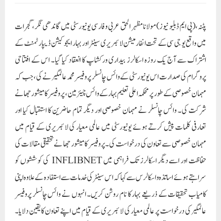
پٹنہ،(پی ایم ڈبلیو نیوز) مولانا مظہر الحق عربی و فارسی یونیورسٹی میں گاندھی نگر، گجرات
میں واقع یو جی سی کے تحت انفارمیشن لائبریری سینٹر اور بہار ایجوکیشن ڈیپارٹمنٹ کے
اشتراک سے آج یک روزہ اسکالرز بیداری ورکشاپ کا انعقاد کیا گیا۔ اس کے افتتاحی
پروگرام کی صدارت اس یونیورسٹی کے وائس چانسلر پروفیسر محمد عالمگیر نے کی، جب کہ
مہمان خصوصی کے طور پر محکمہ اعلی تعلیم بہار کے وائس چیئرمین، پروفیسر کامیشور جھا نے
شرکت کی۔ وائس چانسلر نے مہمان خصوصی اور دیگر تمام حاضرین کا استقبال کیا اور
تعارفی کلمات پیش کرتے ہوئے یونیورسٹی میں عالمی معیار کی لائبریری کے قیام میں
مہمان خصوصی سے تعاون کی درخواست کی۔ پروفیسر کامیشور جھا نے تحقیقی مقالات کی
حفاظت اور اسے دیگر اسکالرز تک فراہمی میں INFLIBNET کی کوششوں کو
سراہتے ہو ئے اساتذہ واسکالرس سے کہا کہ اس سینٹر کی خدمات سے استفادہ کے علاوہ اپنی
کامیاب تحقیقات کے ذریعے بہار کا نام روشن کریں۔ انہوں نے وائس چانسلر پروفیسر
عالمگیر کی درخواست پر عالمی معیار کی لائبریری کے قیام میں اپنے تعاون کا یقین دلایا۔