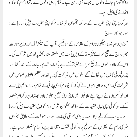
شرکت کی۔ اس دوران انہوں نے کہا کہ آج عام آدمی پارٹی کے تمام وزراء ، ایم ایل اے
اور کونسلروں نے اپنے اپنے علاقوں میں اپنی اپنی سطح پر جلوس اور بھنڈارا پروگرام منعقد
کئے۔ ہر کوئی اپنی اپنی عقیدت کے ساتھ بھگوان شری رام کو اپنی عقیدت پیش کر رہا
ہے۔ یہ سب کے لیے بڑا ہے۔یہ بڑی خوشی کی بات ہے اور سہولت کے مطابق بھگوان
شری رام کے تقدس کے موقع پر ہر کوئی مختلف مقامات پر پروگرام منعقد کر رہا ہے۔
انہوں نے کہا کہ آپ کے قومی کنوینر اور دہلی کے وزیر اعلی اروند کیجریوال پہلے ہی ایودھیا
جا چکے ہیں اور ان کی خواہش ہے کہ وہ اپنے والدین اور اپنے پورے خاندان کے ساتھ
بھگوان شری رام کے درشن کرنے جائیں۔ جیسے ہی انہیں موقع ملتا ہے، وزیر اعلی اروند
کیجریوال اپنے پورے خاندان کے ساتھ بھگوان شری رام کے پاس درشن کے لیے
ایودھیا جائیں گے۔ انہوں نے کہا کہ ہم بھگوان شری رام کے سب سے بڑے بھکتوں
میں سے ہیں۔ تقریباً ڈھائی سال قبل وزیر اعلیٰ اروند کیجریوال نے دہلی اسمبلی میں اپنا 10
نکاتی ایجنڈا دیا تھا، جس میں انہوں نے واضح طور پر کہا تھا کہ ہم تلسی داس جی کے رام
راجیہ کے وژن کے تحت اس ملک کی تعمیر کریں گے۔میں ایسا نظام چاہتا ہوں جس میں