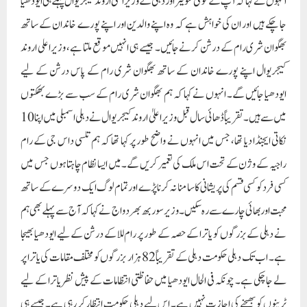
کسی فرد کو کسی قسم کی پریشانی کا سامنا نہ کرنا پڑے اور تمام لوگ ایک دوسرے کے ساتھ
محبت اور بھائی چارے سے رہ سکیں۔وزیر سوربھ بھردواج نے کہا کہ آج سے پہلے بھی ہم
نے دہلی کے بزرگوں کو یاترا کے حصہ کے طور پر رام للا کے درشن کے لیے ایودھیا بھیجا
ہے۔ اب تک دہلی حکومت دہلی کے تقریباً 82 ہزار بزرگوں کو مختلف مقامات کی یاترا پر
لے جا چکی ہے۔ چونکہ فی الحال ایودھیا میں حفاظتی انتظامات کے پیش نظر یاترا کے لیے
ٹرینوں کو بھیجنے کی اجازت نہیں ہے۔ اس لیے دہلی حکومت انتظار کر رہی ہے۔ جیسے ہی
ایودھیا درشن کے لیے ٹرین بھیجنے کی اجازت ملیتی ہے ، دہلی حکومت یاترا اسکیم کے تحت
دہلی کے بزرگوں کو رام للا کے دیدار کے لیے لے جائے گی۔
مریدا پرشوتم شری رام نے پوری دنیا کو جینے کا صحیح طریقہ سکھایا ہے: آتشی
شری رام مندر کے تقدس کے موقع پر، آپ کی سینئر لیڈر اور کابینہ کی وزیر آتشی نے
کالکاجی میں رسمی طور پر شری رام پوجا اور ہون کا اہتمام کیا۔ انہوں نے کہا کہ آج عظیم
مندر میں رام للا کی تقدیس کی جا رہی ہے جو پورے ہم وطنوں کے لیے ایک بڑا دن ہے۔
ہمیں امید ہے کہ آج ایودھیا میں نہ صرف شری رام کی زندگی کو مقدس کیا جا رہا ہے بلکہ