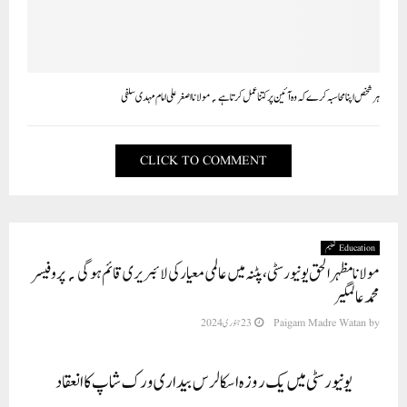
ہر شخص اپنا محاسبہ کرے کہ وہ آئین پر کتنا عمل کرتا ہے؍ مولانا اصغرعلی امام مہدی سلفی
CLICK TO COMMENT
Education تعلیم
مولانا مظہر الحق یونیورسٹی،پٹنہ میں عالمی معیار کی لائبریری قائم ہوگی؍پروفیسر
محمد عالمگیر
by
Paigam Madre Watan
23 جنوری 2024
یونیورسٹی میں یک روزہ اسکالرس بیداری ورک شاپ کا انعقاد