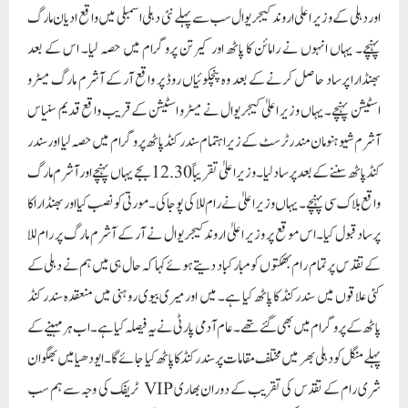
کے تقدس پر تمام رام بھکتوں کو مبارکباد دیتے ہوئے کہا کہ حال ہی میں ہم نے دہلی کے
کئی علاقوں میں سندرکنڈ کا پاٹھ کیا ہے۔ میں اور میری بیوی روہنی میں منعقدہ سندر کنڈ
پاٹھ کے پروگرام میں بھی گئے تھے۔ عام آدمی پارٹی نے یہ فیصلہ کیا ہے۔اب ہر مہینے کے
پہلے منگل کو دہلی بھر میں مختلف مقامات پر سندرکنڈ کا پاٹھ کیا جائے گا۔ ایودھیا میں بھگوان
شری رام کے تقدس کی تقریب کے دوران بھاری VIP ٹریفک کی وجہ سے ہم سب
وہاں نہیں جا سکے۔ لیکن ہر کوئی اپنے اپنے طریقے سے بھگوان رام چندر جی کی پوجا کر رہا
ہے۔ دہلی حکومت آئی ٹی او کے قریب پیارے لال آڈیٹوریم میں رام لیلا کا انعقاد کر رہی
ہے۔ شام 4 بجے رام لیلا کا انعقاد کیا گیا۔شام 7 بجے تک کیا جا رہا ہے۔ اتوار کو میں بھی رام
لیلا دیکھنے کے بعد آیا تھا۔ یہ بہت اچھی رام لیلا ہے۔ میں دہلی کے تمام لوگوں سے اپیل
کرتا ہوں کہ وہ موقع سے فائدہ اٹھا کر رام لیلا دیکھنے آئیں۔ تین روزہ رام لیلا کا آج آخری
دن ہے۔ وزیر اعلیٰ اروند کیجریوال نے مزید کہا کہ ہماری حکومت 60 سال سے زیادہ عمر
کے بزرگوں کو یاترا کرواتی ہے۔ ہم آپ کو دوارکادھیش، شرڈی، رامیشورم، پوری،
ہریدوار، رشیکیش سمیت 12 یاتری مقامات پر لے جاتے ہیں۔ تقریباً ہر ہفتے ایک ٹرین