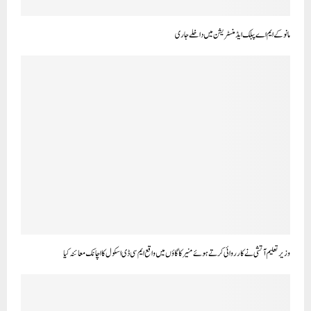
مانو کے ایم اے پبلک ایڈمنسٹریشن میں داخلے جاری
وزیر تعلیم آتشی نے کارروائی کرتے ہوئے منیرکا گاؤں میں واقع ایم سی ڈی اسکول کا اچانک معائنہ کیا