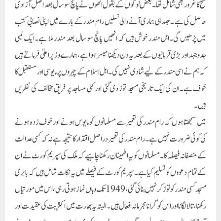
فتح کا غرور بھی شامل تھا۔بعض لوگوں کے بقول انھوں نے پانچ سو سال بعد اصل آزادی
حاصل کی ہے ۔جلد ہی ہماری آنے والی نسلیں رام مندر کے بارے میں اپنی نصابی کتب
میں پڑھیں گی۔اہل مندر خوش ہیں کہ انھیں پانچ سو سال بعد مندر ملا ہے۔ایک لمبی
جدوجہد اور بڑی قربانیوں کے بعد یہ دن دیکھنا میسر ہوا ہے،ہمارے وزیر اعلیٰ فرماتے ہیں
کہ ہم نے اسی مندر کے لیے شادی نہیں کی ۔اہل اسلام کے چہروں پر مایوسی اور مستقبل کا
خوف ہے۔ان کی ایک تاریخی مسجد توڑ دی گئی اور کئی مساجد پر فریق مخالف کی نظریں
ہیں۔
میں سمجھتا ہوں کہ رام مندر کی تعمیر سے مسلمانوں کو مایوس ہونے اور خوف زدہ ہونے
کی کوئی ضرورت نہیں ہے۔رام مندر کی تعمیر دراصل اقتدار کا نتیجہ ہے نہ کہ کسی عدالت
کے منصفانہ فیصلہ کا۔مسلمانوں کو یہ اطمینان رکھنا چاہیے کہ ملک کی سپریم کورٹ نے ان
کے تمام دعووں کو تسلیم کیا ہے۔سپریم کورٹ کے فیصلے میں یہ نکات شامل ہیں کہ بابری
مسجد کسی مندر کو توڑ کر نہیں بنائی گئی،1949 تک وہاں نماز ہوتی رہی،اس میں مورتیاں
رکھنا،تالا لگانا اور اس کو گرانا مجرمانہ افعال ہیں۔البتہ یہ بھارت میں اکثریت کی عقیدت اور