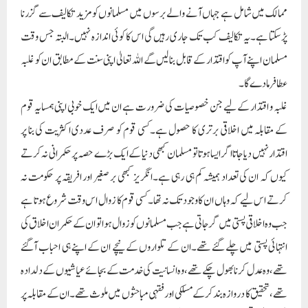
ممالک میں شامل ہے جہاں آنے والے برسوں میں مسلمانوں کو مزید تکالیف سے گزرنا
پڑسکتا ہے۔یہ تکالیف کب تک جاری رہیں گی اس کا کوئی اندازہ نہیں۔البتہ جس وقت
مسلمان اپنے آپ کو اقتدار کے قابل بنالیں گے اللہ تعالیٰ اپنی سنت کے مطابق ان کو غلبہ
عطا فرمادے گا۔
غلبہ و اقتدار کے لیے جن خصوصیات کی ضرورت ہے ان میں ایک خوبی اپنی ہمسایہ قوم
کے مقابلہ میں اخلاقی برتری کا حصول ہے۔کسی قوم کو صرف عددی اکثریت کی بنا پر
اقتدار نہیں دیا جاتا اگر ایسا ہوتا تو مسلمان کبھی دنیا کے ایک بڑے حصہ پر حکمرانی نہ کرتے
کیوں کہ ان کی تعداد ہمیشہ کم ہی رہی ہے۔انگریز کبھی بر صغیر اور افریقہ پر حکومت نہ
کرتے اس لیے کہ وہاں ان کا وجود تک نہ تھا۔کسی قوم کا زوال اس وقت شروع ہوتا ہے
جب وہ اخلاقی پستی میں گرجاتی ہے جب مسلمانوں کو زوال ہوا تو ان کے حکمران اخلاق کی
انتہائی پستی میں چلے گئے تھے۔ان کے تلواروں کے نیچے ان کے اپنے ہی احباب آگئے
تھے،وہ عدل کرنا بھول چکے تھے،وہ انسانیت کی خدمت کے بجائے عیاشیوں کے دلدادہ
تھے،تحقیق کا دروازہ بند کرکے مسلکی اور فقہی مباحثوں میں ملوث تھے۔ان کے مقابلہ پر