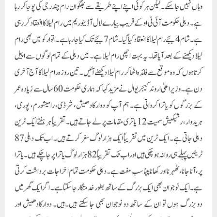
دہلی جاتی ہے۔ ایک ٹرین میں تقریباً ایک ہزار لوگ سفر کرتے ہیں۔ اب تک دہلی87
ٹرینیں پہلے ہی روانہ ہو چکی ہیں اور اب تک تقریباً 82 ہزار لوگ یاترا پر جا چکے ہیں۔ یاترا
پر، آنا جانا، ٹھہرنا اور کھانا پینا سب مفت ہے۔ دہلی حکومت تمام اخراجات برداشت کرتی
ہے۔ ایک نوجوان بھی ایک بزرگ کے ساتھ بطور خدمتگار جا سکتا ہے۔ اگر ایک گھر میں
دو بزرگ ہوں تو ان کے ساتھ دو نوجوان بھی جا سکتے ہیں۔ہیں۔ دوارکادھیش اور
رامیشورم جانے والوں کی بہت لمبی لائن ہے۔ تمام دہلی والوں سے یاترا اسکیم کا فائدہ
اٹھانے کی اپیل ہے۔
ہر کوئی اپنی اپنی عقیدت کے ساتھ بھگوان شری رام کو اپنی عقیدت پیش کر رہا ہے:
سوربھ بھردواج
آج ایودھیا میں، بھگوان رام کے تقدس کے موقع پر، آپ کے سینئر لیڈر اور وزیر سوربھ
بھردواج نے شیخ سرائے فیز-2 کے ایل پاکٹ میں منعقد سندرکنڈ پاٹھ میں شرکت کی۔
اس کے علاوہ انہوں نے شیخ سرائے فیز 2 کے جے پاکٹ، شاہ پور جاٹ کے سندر کنڈ اور
چراغ دہلی گاؤں میں نکالے گئے جلوس میں شرکت کی۔پاٹھ اور عظیم الشان جلوس میں