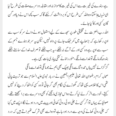
ہے، بندے کی غیرت سے اس کی غیرت کا موازنہ اور مقابلہ دوسرے صفات کی طرح کیا
ہی نہیںجا سکتا ، وہ اللہ کس طرح اس کو برداشت کر سکے گا کہ سب کچھ اس نے دیا اور گن
گان کسی اور کا کیا جائے۔
اللہ رب العزت نے تخلیقی طور پر سجدے کے لیے استعمال ہونے والے سر کو سب سے
اوپر رکھا ہے کہ بڑھاپے میں کمر جھک جائے، پر واہ نہیں، لیکن یہ سر جو ہمارے جسم کے
سب سے اوپر ہے وہ کسی اور کے آگے نہ جھکے، یہ جب جھکے تو صرف خدا کے سامنے جھکے
بندہ کچھ مانگے تو خدا سے مانگے ، منور رانا نے کتنی پیاری بات کہی ہے۔
گڑگڑا ئے نہیں ہاں حمد وثنا سے مانگی بھیک بھی ہم نے جو مانگی تو خدا سے مانگی
صحابہ کرام رضوان اللہ تعالیٰ علیہم اجمعین نے دربار نبوی علیہ السلام سے جو تربیت پائی
تھی اس کا خلاصہ یہی تھا کہ گھوڑے کی لگام بھی گرجاتی تو وہ کسی کو اٹھا کر دینے کو نہیں
کہتے ، خود سے اتر کر لے لیا کرتے وہ اس مجازی مانگنے کو بھی دوسرے سے برا سمجھتے تھے،
صوفیا کے یہاں تو اگر کسی نے جلی ہوئی روٹی کھائی اور پیٹ میں درد ہونے لگا ، ایسے میں کہا
کہ جلی روٹی کھانے کی وجہ سے درد ہو رہا ہے تو وہ اسے بھی شرک ٹھہراتے ہیں کہ درد