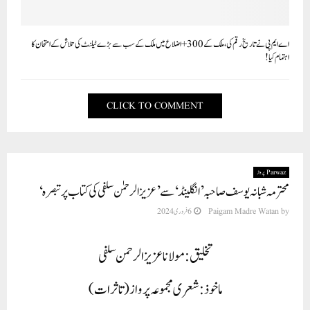
اے ایم پی نے تاریخ رقم کی، ملک کے 300+ اضلاع میں ملک کے سب سے بڑے ٹیلنٹ کی تلاش کے امتحان کا
اہتمام کیا!
CLICK TO COMMENT
Parwaz پرواز
محترمہ شبانہ یوسف صا حبہ’ انگلینڈ‘ سے ’عزیز الرحمٰن سلفی کی کتاب پر تبصرہ‘
by
Paigam Madre Watan
6 فروری 2024
تخلیق: مولانا عزیز الرحمن سلفی
ماخوذ: شعری مجموعہ پرواز(تاثرات)