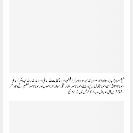
شیخ معراج ربانی ، مولانا ابو رضوان محمدی ،مولانا سرفراز فیضی ،مولانا کفایت اللہ سنابلی ،مولانا رضاء اللہ عبدالکریم مدنی
،مولانا اشفاق سلفی، مولانا کمال الدین سنابلی، مولانا عبدالغفار سلفی، مولانا عبدالحسیب اور مولانا عبد العظيم مدنی وغیرھم
نے 33ویں آل انڈیا اہل حدیث کانفرنس میں شرکت کی