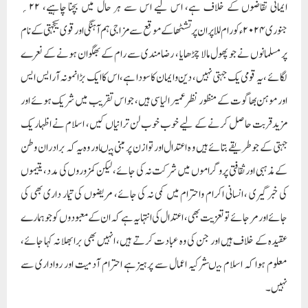
ایمانی تقاضوں کے خلاف ہے، اس لیے اس سے ہر حال میں بچنا چاہیے، ۲۲؍
جنوری ۲۰۲۴ء کو رام للا پران پرتشٹھا کے موقع سے مزاجی ہم آہنگی اور قوی یکجہتی کے نام
پر مسلمانوں نے جو پھول مالا چڑھایا ، رضامندی سے رام کے بھگوان ہونے کے نعرے
لگائے ، یہ قومی یک جہتی نہیں، دین وایمان کا سودا ہے، اس کا ایک بڑا نمونہ آر ایس ایس
اور موہن بھاگوت کے منظور نظر عمیر الیاسی ہیں، جو اس تقریب میں شریک ہوئے اور
مزیدقربت حاصل کرنے کے لیے خوب خوب لن ترانیاں کیں، اسلام نے اظہار یک
جہتی کے جو طریقے بتائے ہیں و ہ اعتدال اور توازن پر مبنی ہیںاور وہ یہ کہ برادران وطن
کے مذہبی اور ثقافتی پروگراموں میں شرکت نہ کی جائے، لیکن کمزوروں کی مدد، یتیموں
کی خبر گیری ، انسانی اکرام واحترام میں کمی نہ کی جائے، مریضوں کی تیمار داری بھی کی
جائے اور مرجائے تو تعزیت بھی ، اعتدال کی انتہا یہ ہے کہ ان کے معبودوں کو جو ہمارے
عقیدہ کے خلاف ہیں اور جن کی وہ عبادت کرتے ہیں، انہیں بھی برا بھلا نہ کہا جائے،
معلوم ہوا کہ اسلام میںشرکیہ اعمال سے پرہیزہے احترام آدمیت اور رواداری سے
نہیں۔