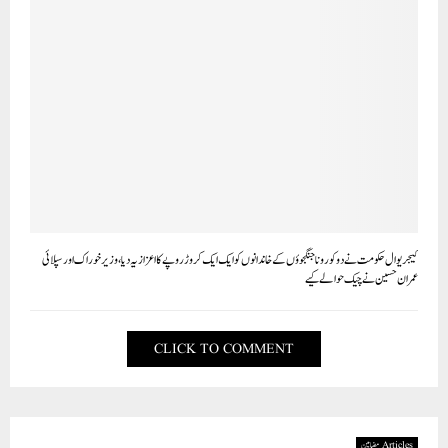
کیجریوال حکومت نے دو کورونا جنگجوؤں کے خاندانوں کو ایک ایک کروڑ روپے کا اعزازیہ دیا، وزیر خوراک اور سپلائی
عمران حسین نے چیک حوالے کیے
CLICK TO COMMENT
Articles مضامین