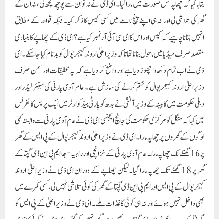
بتایا گیا کہ چھاپہ کس صورت میں مارا گیا۔ ای ڈی نے نہ تو ان سے پوچھ گچھ کی، نہ ان کے
گھر کی تلاشی لی اور نہ ہی اپنے پنچ نامے میں کسی کیس کا ذکر کیا۔ جبکہ قواعد کے مطابق
انہیں بتانا چاہیے کہ کیس اور اس کا ای سی آئی آر نمبر کیا ہے؟ای ڈی کے چھاپے کا بنیادی
مقصد صرف میڈیا میں ماحول بنانا تھا تاکہ وزیراعلیٰ اروند کیجریوال کو بدنام کیا جاسکے۔ ای
ڈی نے اب تمام دکھاوا چھوڑ دیا ہے اور واضح کر دیا ہے کہ یہ تحقیقات اور سمن صرف
وزیراعلیٰ اروند کیجریوال کو ختم کرنے کی سازش ہے۔ عام آدمی پارٹی کی سینئر لیڈر اور
دہلی حکومت میں کابینہ کے وزیر آتشی نے بدھ کو پارٹی ہیڈکوارٹر میں ایک پریس کانفرنس
میں کہا کہ منگل کو مرکزی حکومت کی جانچ ایجنسی ای ڈی نے عام آدمی پارٹی سے وابستہ کئی
لوگوں کے گھروں پر چھاپہ مارا۔ ای ڈی نے وزیراعلیٰ اروند کیجریوال کے پی ایس کے گھر
پر 16 گھنٹے تک چھاپہ مارا۔ عام آدمی پارٹی کے خزانچی اور راجیہ سبھا ایم پی این ڈی گپتا کے
گھر پر 18 گھنٹے تک چھاپہ مارا گیا۔ لیکن چھاپے کے دوران ای ڈی نے وزیراعلیٰ اروند
کیجریوال کے پی ایس اور ایم پی این ڈی گپتا کے گھر کی کوئی تلاشی نہیں لی، کسی کمرے میں
بھی داخل نہیں ہوئے اور نہ ہی کوئی کاغذات ملے۔ ای ڈی نے وزیراعلیٰ کے پی ایس کو