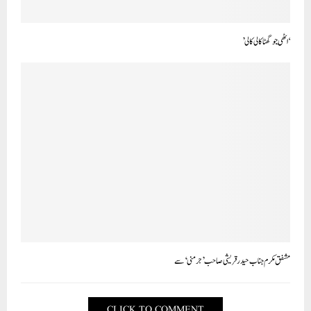
‘اٹھّی جو گھٹاکالی کالی’
مشفق مکرم جناب حید رقریشی صاحب ’جرمنی‘ سے
CLICK TO COMMENT