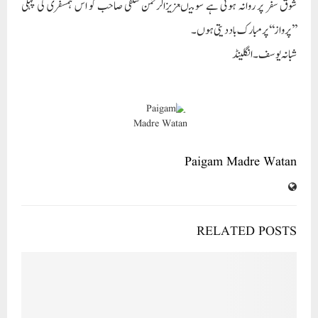
شوق سفر پر روانہ ہوئی ہے سو میںعزیزالرحمن سلفی صاحب کو اس ہمسفری کی پہلی
’’پرواز‘‘ پر مبارک باد دیتی ہوں۔
شبانہ یوسف۔انگلینڈ
Paigam Madre Watan
RELATED POSTS