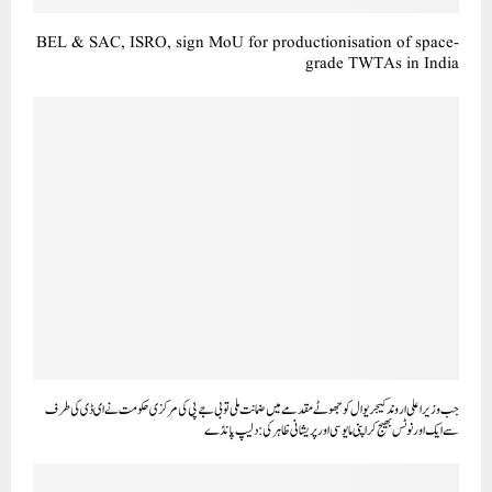
BEL & SAC, ISRO, sign MoU for productionisation of space-
grade TWTAs in India
جب وزیر اعلی اروند کیجریوال کو جھوٹے مقدمے میں ضمانت ملی تو بی جے پی کی مرکزی حکومت نے ای ڈی کی طرف
سے ایک اور نوٹس بھیج کر اپنی مایوسی اور پریشانی ظاہر کی: دلیپ پانڈے