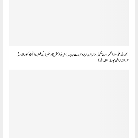
أحمد الله على هذا العمل، ربنا تقبل منا. اِس بار پڑوس سے، پیدل سفرِ حج (تقریظ و نظرِ ثانی: فضیلۃ الشیخ دکتور فاروق
عبداللہ نرائن پوری حفظہ اللہ)