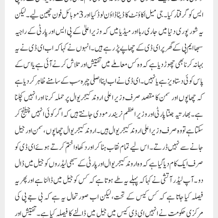
ایس کو گرفتار کیا۔جی میل اکاؤنٹ کا ڈیٹا ڈاؤن لوڈ کیا اور 3 موبائل فون چھین لیے۔ لیکن
یہ شور پوری دنیا میں جاری رہا اور میڈیا میں کہ وزیراعلیٰ کے پی ایس اور پارٹی کے راجیہ
سبھا ایم پی کے گھر پر ای ڈی کے چھاپے پڑ رہے ہیں۔انہوں نے کہا کہ اب ای ڈی نے یہ
بہانہ کرنا بھی چھوڑ دیا ہے کہ وہ کس معاملے میں تفتیش اور تلاش کرنے آئی ہے یا اس کے
پاس کوئی دستاویز ہے یا نہیں۔ ای ڈی نے اب اپنا اصلی چہرہ سب کے سامنے ظاہر کر دیا ہے
کہ چھاپوں اور سمن کا مقصد صرف وزیر اعلی اروند کیجریوال پر حملہ کرنا اور انہیں کچلنا
ہے۔ بھارتیہ جنتا پارٹی اور وزیر اعظم نریندر مودی جانتے ہیں کہ اگر کوئی انہیں چیلنج کر
سکتا ہے تو وہ صرف وزیر اعلی اروند کیجریوال ہیں۔ اروند کیجریوال چھاپوں، سمن اور جیل
جانے سے نہیں ڈرتے۔ اس لیے تمام نقاب ہٹا کر اور دکھاوا ختم کرتے ہوئے ای ڈی کو
صرف ایک کام دیا گیا ہے کہ وہ اروند کیجریوال اور پارٹی کے سبھی لیڈروں کو جیل میں ڈال
دو ۔ آپ لیڈر آتشی نے کہا کہ پہلے یہ طے ہوتا ہے کہ کس کو جیل میں ڈالنا ہے اور پھر یہ
فیصلہ کیا جاتا ہے کہ کس کیس کے تحت، لیکن اب صورتحال یہ ہے کہ بی جے پی کی
مرکزی حکومت نے انہیں ای ڈی کیس میں جیل میں ڈالنے کا فیصلہ کیا ہے۔ تفتیش اور