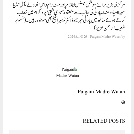
مرکزی وزیر برائے سوشل جسٹس اینڈ امپاورمنٹ رام داس اٹھاولے ، آل انڈیا
مہیلا امپاورمنٹ پارٹی کی جانب سے منعقدہ ’ناری شکتی ‘ پروگرام میں خطاب
کرتے ہوئے ساتھ میں پارٹی سپریمو ڈاکٹر نوہیرا شیخ بھی موجود رہیں ۔(تصویر
شعیب الرحمن عزیز)
by
Paigam Madre Watan
8 فروری 2024
Paigam Madre Watan
RELATED POSTS