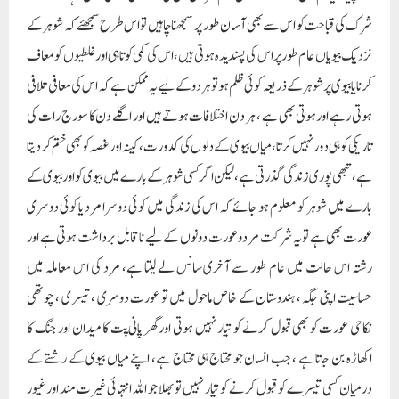
شرک کی قباحت کو اس سے بھی آسان طور پر سمجھنا چاہیں تو اس طرح سمجھئے کہ شوہر کے
نزدیک بیویاں عام طور پر اس کی پسندیدہ ہوتی ہیں، اس کی کمی کوتاہی اور غلطیوں کو معاف
کرنایا بیوی پر شوہر کے ذریعہ کوئی ظلم ہو تو ہر دو کے لیے یہ ممکن ہے کہ اس کی معافی تلافی
ہوتی رہے اور ہوتی بھی ہے ، ہر دن اختلافات ہوتے ہیں اور اگلے دن کا سورج رات کی
تاریکی کو ہی دور نہیں کرتا، میاں بیوی کے دلوں کی کدورت ، کینہ اور غصہ کو بھی ختم کر دیتا
ہے ، تبھی پوری زندگی گذرتی ہے، لیکن اگر کسی شوہر کے بارے میں بیوی کو اور بیوی کے
بارے میں شوہر کو معلوم ہو جائے کہ اس کی زندگی میں کوئی دوسرا مرد یا کوئی دوسری
عورت بھی ہے تو یہ شرکت مرد وعورت دونوں کے لیے نا قابل برداشت ہوتی ہے اور
رشتہ اس حالت میں عام طور سے آخری سانس لے لیتا ہے، مرد کی اس معاملہ میں
حساسیت اپنی جگہ ، ہندوستان کے خاص ماحول میں تو عورت دوسری ، تیسری ، چوتھی
نکاحی عورت کو بھی قبول کرنے کو تیار نہیں ہوتی اور گھر پانی پت کا میدان اور جنگ کا
اکھاڑہ بن جاتا ہے ، جب انسان جو محتاج ہی محتاج ہے، اپنے میاں بیوی کے رشتے کے
درمیان کسی تیسرے کو قبول کرنے کو تیار نہیں تو بھلا جو اللہ انتہائی غیرت مند اور غیور