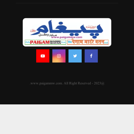
@2023 - www.paigammw.com. All Right Reserved.