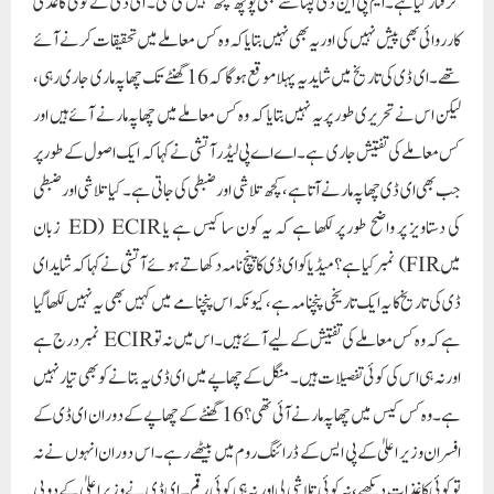
گرفتار کیا ہے۔ایم پی این ڈی گپتا سے بھی پوچھ گچھ نہیں کی گئی۔ ای ڈی نے کوئی کاغذی
کارروائی بھی پیش نہیں کی اور یہ بھی نہیں بتایا کہ وہ کس معاملے میں تحقیقات کرنے آئے
تھے۔ ای ڈی کی تاریخ میں شاید یہ پہلا موقع ہوگا کہ 16 گھنٹے تک چھاپہ ماری جاری رہی،
لیکن اس نے تحریری طور پر یہ نہیں بتایا کہ وہ کس معاملے میں چھاپہ مارنے آئے ہیں اور
کس معاملے کی تفتیش جاری ہے۔ اے اے پی لیڈر آتشی نے کہا کہ ایک اصول کے طور پر
جب بھی ای ڈی چھاپہ مارنے آتا ہے، کچھ تلاشی اور ضبطی کی جاتی ہے۔ کیا تلاشی اور ضبطی
کی دستاویز پر واضح طور پر لکھا ہے کہ یہ کون سا کیس ہے یا ECIR (ED زبان
میں FIR) نمبر کیا ہے؟میڈیا کو ای ڈی کا پنچ نامہ دکھاتے ہوئے آتشی نے کہا کہ شاید ای
ڈی کی تاریخ کا یہ ایک تاریخی پنچنامہ ہے، کیونکہ اس پنچنامے میں کہیں بھی یہ نہیں لکھا گیا
ہے کہ وہ کس معاملے کی تفتیش کے لیے آئے ہیں۔ اس میں نہ تو ECIR نمبر درج ہے
اور نہ ہی اس کی کوئی تفصیلات ہیں۔ منگل کے چھاپے میں ای ڈی یہ بتانے کو بھی تیار نہیں
ہے۔وہ کس کیس میں چھاپہ مارنے آئی تھی؟ 16 گھنٹے کے چھاپے کے دوران ای ڈی کے
افسران وزیر اعلیٰ کے پی ایس کے ڈرائنگ روم میں بیٹھے رہے۔ اس دوران انہوں نے نہ
تو کوئی کاغذات دیکھے، نہ کوئی تلاشی لی اور نہ ہی کوئی رقم ۔ ای ڈی نے وزیراعلیٰ کے دو پی