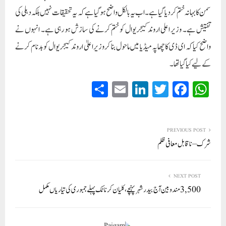
سمن کا بہانہ ختم کر دیا گیا ہے۔ اب یہ بالکل واضح ہو گیا ہے کہ یہ تحقیقات نہیں بلکہ دہلی کی
تفتیش ہے۔ وزیر اعلی اروند کیجریوال کو ختم کرنے کی سازش ہو رہی ہے۔ انہوں نے
واضح کیا کہ ای ڈی کا چھاپہ میڈیا میں ماحول بنا کر وزیراعلیٰ اروند کیجریوال کو بدنام کرنے
کے لیے کیا گیا تھا۔
S
E
Li
T
Fa
W
ha
m
nk
wi
ce
ha
re
ail
ed
tte
bo
ts
In
r
ok
A
PREVIOUS POST
شرک – ناقابل معافی ظلم
pp
NEXT POST
3,500 مندوبین آج بیدر شہر پہنچے،کلیان کرناٹک پہلے جمبوری کی تیاریاں مکمل