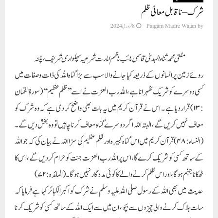
شرک – ناقابل معافی ظلم
by
Paigam Madre Watan
8 فروری 2024
مفتی محمد ثناء الہدیٰ قاسمی نائب ناظم امارت شرعیہ پھلواری شریف، پٹنہ
روئے زمین پر انسانوں کے ذریعہ کیا جانے والا سب سے بڑا گناہ اللہ کی ذات وصفات میں
کسی دوسرے کو شریک ٹھہرانا ہے، اللہ رب العزت نے اسے ’’ظلم عظیم‘‘ (سورۃ لقمان
: ۱۳) قرار دیا ہے ۔ اس نے قرآن کریم میں یہ بات بھی واضح کر دی ہے کہ وہ شرک کو
معاف نہیں کریں گے، البتہ اللہ اگر دوسرے گناہ معاف کرنا چاہیں تو وہ بخش دیں گے۔
(النساء : ۴۸) قرآن کریم میں اس گناہ کبیرہ اور ظلم عظیم کی سزا اللہ نے بیان کی کہ جو اللہ
کے ساتھ کسی کو شریک کرے گا، اس پر اللہ رب العزت جنت کو حرام کر دیں گے ، اس کا
ٹھکانا جہنم ہوگا، اور اس ظلم کرنے والے کا کوئی مددگار نہیں ہوگا۔ (المائدہ : ۷۲)
حدیث میں بھی اللہ کے رسول صلی اللہ علیہ وسلم نے شرک کو اکبر الکبائر کہا ہے فرمایا کہ
سات ہلاک کرنے والی چیزوں سے بچو، ان میں سے ایک اللہ کے ساتھ کسی کو شریک کرنا