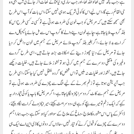
ہے، جب کچھ نہیں تھا تو اللہ تھا، اور جب ساری دنیا فنا کے گھاٹ اتر جائے گی تب بھی وہ
حی القائم رہے گا، اس لیے اس کا کوئی شریک ہو ہی نہیں سکتا، اس بات کو آپ اس طرح
بھی سمجھ سکتے ہیں کہ مریض کو جب خون کی ضروت ہوتی ہے تو کسی نہ کسی طرح اس کا
بلڈ گروپ ملایا جاتا ہے ، چاہے خون دینے والے کا گروپ اس سے مل جائے یا کیمیکل دے
کر اسے بدلا جائے، اگر بغیر بلڈ گروپ ملائے مریض کے جسم میں خون داخل کر دیا
جائے تو مریض کے دنیا چھوڑ دینے کے امکانات بڑھ جاتے ہیں، اسی طرح گردے
وغیرہ کی منتقلی دوسرے کے جسم میں کرنی ہو تو ٹشوز ملائے جاتے ہیں، خلیات دیکھے
جاتے ہیں، ٹشوز اور خلیات نہ ملیں تو اس شخص کا گردہ منتقل نہیں کیا جا سکتا ، اسی طرح
جب آپریشن ہوتا ہے تو زخم بھرنے کے لیے الگ سے چمڑے کی ضرورت ہوتی ہے تو
مریض کے جسم سے کاٹ کر دوسرا چمڑہ لگایا جاتا ہے، اگر مریض کا باپ یا کوئی تیماردار یہ
کہے کہ ایک زخم تو میرے بچے کو ہے ہی ، دوسرا مت کیجئے، میرا چمڑہ لے کر اسے لگا دیجئے ،
ڈاکٹر کے پاس اس مشورہ کا علاج ، دماغ کے علاج کے سوا اورکیا ہو سکتا ہے ، جب ہمارا جسم
دوسرے کے چمڑے کو قبول کرنے کو تیار نہیں ، حالاں کہ دونوں کا ڈی این اے ایک ہی