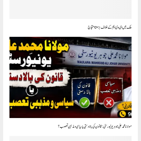
ملک میں ای وی ایم کے خلاف بڑھتا احتجاج
مولانا محمد علی جوہر یونیورسٹی: قانون کی بالادستی یا سیاسی و مذہبی تعصب؟