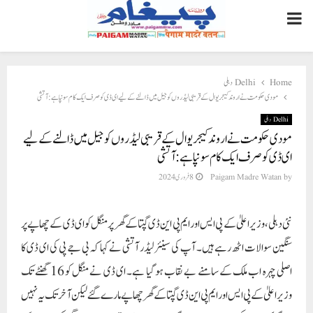
PRIMARY
MENU
Home
Delhi دہلی
مودی حکومت نے اروند کیجریوال کے قریبی لیڈروں کو جیل میں ڈالنے کے لیے ای ڈی کو صرف ایک کام سونپا ہے: آتشی
Delhi دہلی
مودی حکومت نے اروند کیجریوال کے قریبی لیڈروں کو جیل میں ڈالنے کے لیے
ای ڈی کو صرف ایک کام سونپا ہے: آتشی
by
Paigam Madre Watan
8 فروری 2024
نئی دہلی،وزیراعلیٰ کے پی ایس اور ایم پی این ڈی گپتا کے گھر پر منگل کو ای ڈی کے چھاپے پر
سنگین سوالات اٹھ رہے ہیں۔ آپ کی سینئر لیڈر آتشی نے کہا کہ بی جے پی کی ای ڈی کا
اصلی چہرہ اب ملک کے سامنے بے نقاب ہو گیا ہے۔ ای ڈی نے منگل کو 16 گھنٹے تک
وزیراعلیٰ کے پی ایس اور ایم پی این ڈی گپتا کے گھر چھاپے مارے گئے لیکن آخر تک یہ نہیں