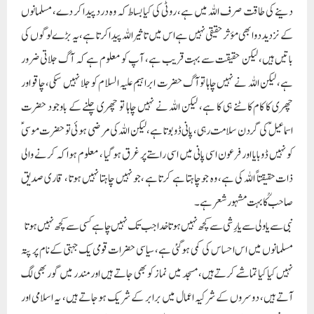
دینے کی طاقت صرف اللہ میں ہے، روٹی کی کیا بساط کہ وہ درد پیدا کر دے، مسلمانوں
کے نزدید دوا بھی مؤثر حقیقی نہیں ہے اس میں تاثیر اللہ پیدا کرتا ہے، یہ بڑے لوگوں کی
باتیں ہیں، لیکن حقیقت سے بہت قریب ہے، آپ کو معلوم ہے کہ آگ جلاتی ضرور
ہے، لیکن اللہ نے نہیں چاہا تو آگ حضرت ابراہیم علیہ السلام کو جلا نہیں سکی، چاقو اور
چھری کا کام کاٹنے ہی کا ہے، لیکن اللہ نے نہیں چاہا تو چھری چلنے کے باوجود حضرت
اسماعیل ؑ کی گردن سلامت رہی ، پانی ڈوبوتا ہے، لیکن اللہ کی مرضی ہوئی تو حضرت موسیؑ
کو نہیں ڈوبایا اور فرعون اسی پانی میں اسی راستے پر غرق ہو گیا ، معلوم ہوا کہ کرنے والی
ذات حقیقتاً اللہ کی ہے، وہ جو چاہتا ہے کرتا ہے ،جو نہیں چاہتا نہیں ہوتا ، قاری صدیق
صاحب ؒ کا بہت مشہور شعر ہے۔
نبی سے یاولی سے یا رِشی سے کچھ نہیں ہوتا خدا جب تک نہیں چاہے کسی سے کچھ نہیں ہوتا
مسلمانوں میں اس احساس کی کمی ہو گئی ہے، سیاسی حضرات قومی یک جہتی کے نام پر پتہ
نہیں کیا کیا تماشے کرتے ہیں، مسجد میں نماز کو بھی جاتے ہیں اور مندر میں گور بھی لگ
آتے ہیں، دوسروں کے شرکیہ اعمال میں برابر کے شریک ہوجاتے ہیں، یہ اسلامی اور