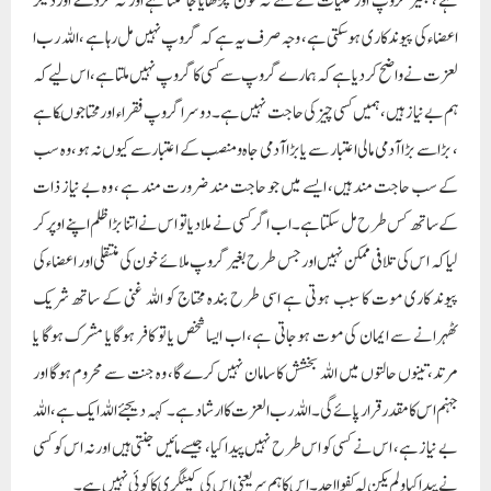
ہے ، بغیر گروپ اور خلیات کے ملے نہ خون چڑھایا جاسکتا ہے اور نہ گردے اوردیگر
اعضاء کی پیوند کاری ہو سکتی ہے، وجہ صرف یہ ہے کہ گروپ نہیں مل رہا ہے ، اللہ رب ا
لعزت نے واضح کر دیا ہے کہ ہمارے گروپ سے کسی کا گروپ نہیں ملتا ہے ، اس لیے کہ
ہم بے نیاز ہیں، ہمیں کسی چیز کی حاجت نہیں ہے۔ دوسرا گروپ فقراء اور محتاجوںکا ہے
، بڑا سے بڑا آدمی مالی اعتبار سے یا بڑاآدمی جاہ ومنصب کے اعتبار سے کیوں نہ ہو، وہ سب
کے سب حاجت مند ہیں، ایسے میں جو حاجت مند ضرورت مند ہے ، وہ بے نیاز ذات
کے ساتھ کس طرح مل سکتا ہے۔ اب اگر کسی نے ملا دیا تو اس نے اتنا بڑا ظلم اپنے اوپر کر
لیا کہ اس کی تلافی ممکن نہیں اور جس طرح بغیر گروپ ملائے خون کی منتقلی اور اعضاء کی
پیوند کاری موت کا سبب ہوتی ہے اسی طرح بندہ محتاج کو اللہ غنی کے ساتھ شریک
ٹھہرانے سے ایمان کی موت ہوجاتی ہے، اب ایسا شخص یا تو کافر ہوگا یا مشرک ہوگا یا
مرتد، تینوں حالتوں میں اللہ بخشش کا سامان نہیں کرے گا، وہ جنت سے محروم ہوگا اور
جہنم اس کا مقدر قرار پائے گی۔ اللہ رب العزت کا ارشاد ہے۔ کہہ دیجئے اللہ ایک ہے، اللہ
بے نیاز ہے، اس نے کسی کو اس طرح نہیں پیدا کیا، جیسے مائیں جنتی ہیں اور نہ اس کو کسی
نے پیدا کیا ولم یکن لہ کفوا احد۔ اس کا ہم سر یعنی اس کی کیٹگری کا کوئی نہیں ہے ۔