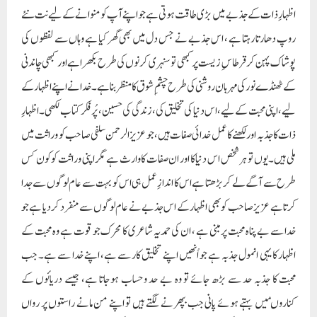
اظہارِ ذات کے جذبے میں بڑی طاقت ہوتی ہے جو اپنے آپ کو منوانے کے لیے نت نئے
روپ دھارتا رہتا ہے ، اس جذبے نے جس دل میں بھی گھر کیا ہے وہاں سے لفظوں کی
پوشاک پہن کر قرطاس ِ زیست پر کبھی تو سنہری کرنوں کی طرح بکھرا ہے اور کبھی چاندنی
کے ٹھنڈے نور کی مہربان روشنی کی طرح چشمِ شوق کا منظر بنا ہے۔خدا نے اپنے اظہار کے
لیے ،اپنی محبت کے لیے ،اس دنیا کی تخلیق کی ، زندگی کی حسین، پُر فکر کتاب لکھی ۔اظہارِ
ذات کاجذبہ اور لکھنے کا عمل خدائی صفات ہیں ،جو عزیزالرحمن سلفی صاحب کو وراثت میں
ملی ہیں۔ یوں تو ہر شخص اس دنیا کا اور ان صفات کا وارث ہے مگر اپنی وراثت کو کون کس
طرح سے آگے لے کر بڑھتا ہے اس کا اندازِ عمل ہی اس کو بہت سے عام لوگوں سے جدا
کرتا ہے عزیز صاحب کو بھی اظہار کے اس جذبے نے عام لوگوں سے منفرد کر دیا ہے جو
خدا سے بے پناہ محبت پر مبنی ہے ، ان کی حمدیہ شاعری کا محرک جو قوت ہے وہ محبت کے
اظہار کا یہی انمول جذبہ ہے جو اُنھیں اپنے تخلیق کار سے ہے، اپنے خدا سے ہے۔ جب
محبت کا جذبہ حد سے بڑھ جائے تو وہ بے حد وحساب ہوجاتا ہے، جیسے دریائوں کے
کناروںمیں بہتے ہوئے پانی جب بپھرنے لگتے ہیں تو اپنے من مانے راستوں پر رواں