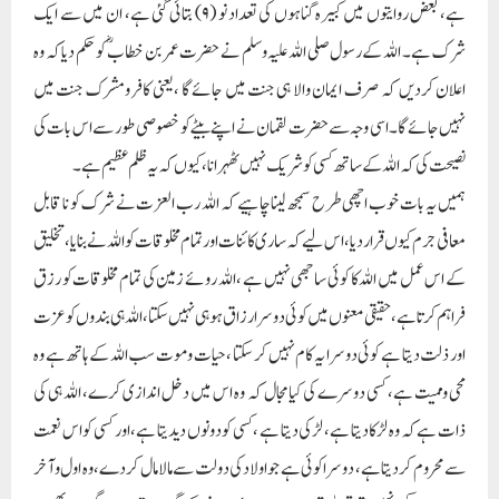
ہے، بعض روایتوں میں کبیرہ گناہوں کی تعداد نو (۹) بتائی گئی ہے، ان میں سے ایک
شرک ہے ۔ اللہ کے رسول صلی اللہ علیہ وسلم نے حضرت عمر بن خطاب ؓ کو حکم دیا کہ وہ
اعلان کردیں کہ صرف ایمان والا ہی جنت میں جائے گا ، یعنی کافر ومشرک جنت میں
نہیں جائے گا۔ اسی وجہ سے حضرت لقمان نے اپنے بیٹے کو خصوصی طور سے اس بات کی
نصیحت کی کہ اللہ کے ساتھ کسی کو شریک نہیں ٹھہرانا، کیوں کہ یہ ظلم عظیم ہے۔
ہمیں یہ بات خوب اچھی طرح سمجھ لینا چاہیے کہ اللہ رب العزت نے شرک کو نا قابل
معافی جرم کیوں قرار دیا ، اس لیے کہ ساری کائنات اور تمام مخلوقات کو اللہ نے بنایا ، تخلیق
کے اس عمل میں اللہ کا کوئی ساجھی نہیں ہے ، اللہ روئے زمین کی تمام مخلوقات کو رزق
فراہم کرتا ہے، حقیقی معنوں میں کوئی دوسرا رزاق ہوہی نہیں سکتا، اللہ ہی بندوں کو عزت
اور ذلت دیتا ہے کوئی دوسرا یہ کام نہیں کر سکتا ، حیات وموت سب اللہ کے ہاتھ ہے وہ
محی وممیت ہے، کسی دوسرے کی کیا مجال کہ وہ اس میں دخل اندازی کرے، اللہ ہی کی
ذات ہے کہ وہ لڑکا دیتا ہے، لڑکی دیتا ہے ، کسی کو دونوں دیدیتا ہے، اور کسی کو اس نعمت
سے محروم کر دیتاہے ، دوسرا کوئی ہے جو اولاد کی دولت سے مالا مال کردے ، وہ اول وآخر