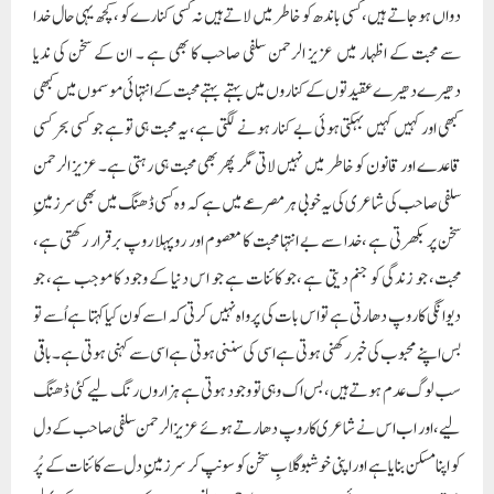
دواں ہو جاتے ہیں، کسی باندھ کو خاطر میں لاتے ہیں نہ کسی کنارے کو ، کچھ یہی حال خدا
سے محبت کے اظہار میں عزیز الرحمن سلفی صاحب کا بھی ہے ۔ ان کے سخن کی ندیا
دھیرے دھیرے عقیدتوں کے کناروں میں بہتے بہتے محبت کے انتہائی موسموں میں کبھی
کبھی اور کہیں کہیں بہکتی ہوئی بے کنار ہونے لگتی ہے، یہ محبت ہی تو ہے جو کسی بحر کسی
قاعدے اور قانون کو خاطر میں نہیں لاتی مگر پھر بھی محبت ہی رہتی ہے۔ عزیز الرحمن
سلفی صاحب کی شاعری کی یہ خوبی ہر مصرعے میں ہے کہ وہ کسی ڈھنگ میں بھی سر زمینِ
سخن پر بکھرتی ہے ،خدا سے بے انتہا محبت کا معصوم اور روپہلا روپ برقرار رکھتی ہے،
محبت، جو زندگی کو جنم دیتی ہے ،جو کائنات ہے جو اس دنیا کے وجود کا موجب ہے، جو
دیوانگی کا روپ دھارتی ہے تو اس بات کی پرواہ نہیں کرتی کہ اسے کون کیا کہتا ہے اُسے تو
بس اپنے محبوب کی خبر رکھنی ہوتی ہے اسی کی سننی ہوتی ہے اسی سے کہنی ہوتی ہے۔باقی
سب لوگ عدم ہوتے ہیں، بس اک وہی تو وجود ہوتی ہے ہزاروں رنگ لیے کئی ڈھنگ
لیے ،اور اب اس نے شاعری کا روپ دھارتے ہوئے عزیزالرحمن سلفی صاحب کے دل
کو اپنا مسکن بنایا ہے اور اپنی خوشبو گلابِ سخن کو سونپ کر سر زمینِ دل سے کائنات کے پُر