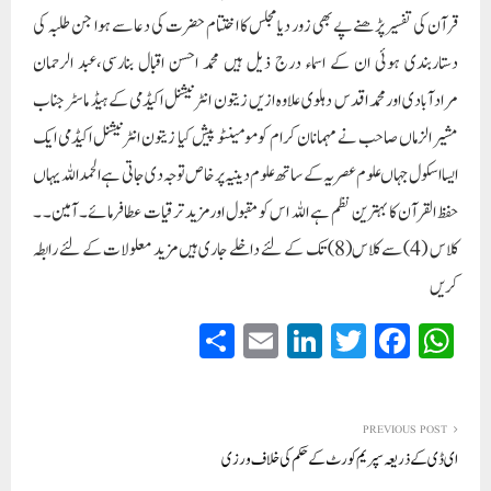
قرآن کی تفسیر پڑھنے پے بھی زور دیا مجلس کا اختتام حضرت کی دعا سے ہوا جن طلبہ کی
دستاربندی ہوئی ان کے اسماء درج ذیل ہیں محمد احسن اقبال بنارسی،عبد الرحمان
مرادآبادی اورمحمد اقدس دہلوی علاوہ ازیں زیتون انٹرنیشنل اکیڈمی کے ہیڈ ماسٹر جناب
مشیر الزماں صاحب نے مہمانان کرام کو مومینٹو پیش کیا زیتون انٹرنیشنل اکیڈمی ایک
ایسااسکول جہاں علوم عصریہ کے ساتھ علوم دینیہ پر خاص توجہ دی جاتی ہے الحمد اللہ یہاں
حفظ القرآن کا بہترین نظم ہے اللہ اس کو مقبول اورمزید ترقیات عطافرمائے۔ آمین۔ ۔
کلاس (4) سے کلاس(8) تک کے لئے داخلے جاری ہیں مزید معلولات کے لئے رابطہ
کریں
S
E
Li
T
Fa
W
ha
m
nk
wi
ce
ha
re
ail
ed
tte
bo
ts
In
r
ok
A
PREVIOUS POST
ای ڈی کے ذریعہ سپریم کورٹ کے حکم کی خلاف ورزی
pp