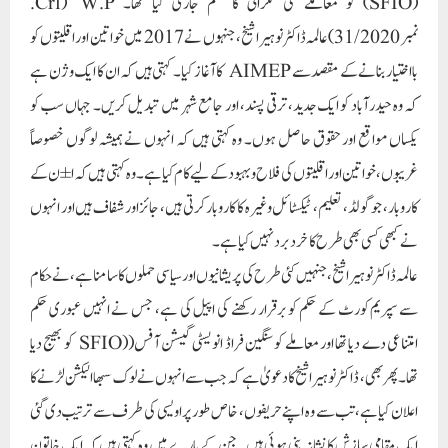
(SFIO) کو معاملے کی نگرانی کا حکم جاری کیا تھا۔ W.P (Crl.
نمبر 31/2020)عالمہ ڈاکٹرنوہیرا شیخ، جنہوں نے 2017 میں خواتین اور اقلیتوں کو
بااختیار بنانے کے مقصد سے AIMEP کا آغاز کیا۔ کہتی ہیں کہ ان کا ایک وژن ہے
کہ وہ حیدرآباد کو ایک جدید، ترقی پسند، اور جامع شہر میں تبدیل کریں۔ جہاں سب کو
یکساں مواقع اور حقوق حاصل ہوں۔ وہ کہتی ہیں کہ انہوں نے ہمیشہ لوگوں خصوصاً
غریبوں، خواتین اور اقلیتوں کی فلاح و بہبود کے لیے کام کیا ہے۔ وہ کہتی ہیں کہ ا ±ن کے
کاروبار، جو گولڈ، تعلیم، ٹیکسٹائل وغیرہ کا کاروبار کرتی ہیں، جائز اور شفاف ہیں اور انہوں
نے کبھی کسی بھی طرح کا خرد برد نہیں کیا ہے۔
عالمہ ڈاکٹر نوہیرا شیخ ، جنہیں کئی طرح کی پریشانیوں اور سیاسی حملوں کا سامنا ہے، نے حکام
سے سپریم کورٹ کے حکم کو برقرار رکھنے کی اپیل کی ہے، جس نے انہیں عبوری حکم
امتناعی دے دیا تھا اور معاملے کو سنگین فراڈ انویسٹی گیشن آفس((SFIO کو بھیج دیا
تھا۔ پھر بھی ، ڈاکٹر نوہیرا شیخ کا دعویٰ ہے کہ جب سے انہوں نے لوک سبھا الیکشن لڑنے کا
اعلان کیا ہے، تب سے وہ اپنے حریفوں، خاص طور پر اویسی کی طرف سے ترتیب دی گئی
ایک مقامی سازش کا نشانہ بنی ہوئی ہیں۔ جن کے بارے میں وہ کہتی ہیں کہ ایک خاتون