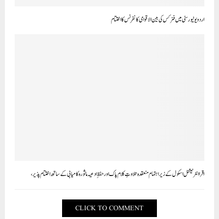
اردو یونیورسٹی میں فزکس کی بین الاقوامی کانفرنس کا اختتام
اقرا انٹرنیشنل اسکول کے زیر اہتمام منعقدہ تلاوتِ کلام پاک اور حفظِ ادعیہ ماثورہ کامیابی کے ساتھ اختتام پذیر،
CLICK TO COMMENT