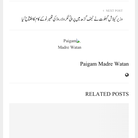
NEXT POST
وزیر کیلاش گہلوت نے نجف گڑھ میں پرانی ککرولا روڈ کی تعمیر نو کے کام کا افتتاح کیا
Paigam Madre Watan
RELATED POSTS