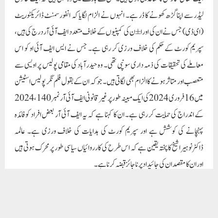
لیڈر سے اپنا گڑھ کھونے کا ڈر ہے۔ انہوں نے الزام لگایا کہ انفورسمنٹ ڈائریکٹوریٹ
(ای ڈی) جس نے ان کی اور ا ±ن کی کمپنیوں کے خلاف متعدد ایف آئی آر درج کی ہیں،
سپریم کورٹ کے حکم کی خلاف ورزی کر رہی ہے۔ جس نے ایس ایف آئی او کو اس
معاملے کی تحقیقات کی ذمہ داری سونپی تھی۔ وہ حیدرآباد کی مقامی پولیس پر اویسی سے
متعصب اور متاثر ہونے کا الزام بھی لگاتی ہیں۔ جو کہ ان کے بقول فلم نگر پولیس اسٹیشن
میں 16 فروری 2024 کی ایک مبینہ طور پر غیر قانونی ایف آئی آر نمبر 140، 2024
کے اندراج کی حمایت کر رہی ہے۔ ان کا کہنا ہے کہ یہ ایف آئی آر بعض افراد کو فائدہ
پہنچانے کی کوشش ہے اور سپریم کورٹ کی ہدایات کی خلاف ورزی ہے۔ عالمہ
ڈاکٹرنوہیرا شیخ کا پختہ یقین ہے کہ اس طرح کی کارروائیاں سیاسی طور پر محرک ہوتی ہیں
اور ان کا مقصد ان کی جائیداد پر ناجائز قبضہ کرنا ہے۔
ان پریشان کن حالات کی روشنی میںعالمہ ڈاکٹر نوہیرا شیخ حکام سے مداخلت اور سپریم
کورٹ کے احکامات پر سختی سے عمل درآمد کو یقینی بنانے کی درخواست کرتی ہیں۔ وہ ای
ڈی اور ریاستی پولیس کو ہدایات جاری کرنے کی تاکید کرتی ہیں۔ جس میں دیگر ایجنسیوں