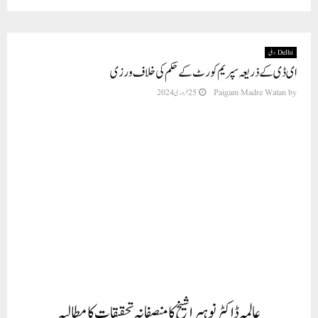
Delhi دہلی
ای ڈی کے ذریعہ سپریم کورٹ کے حکم کی خلاف ورزی
by
Paigam Madre Watan
25 فروری 2024
عالمہ ڈاکٹر نوہیرا شیخ کا منصفانہ تحقیقات کا مطالبہ