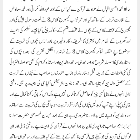
حافظ محمد احسن اقبال نے تلاوت قرآن سے کیا اس کے بعد عبداللہ مکرانی اور محمد معاوض
نے تلاوت ترجمہ کے ساتھ کیا اور عمر نواب کیمبرج کلاس 8 نے نعت رسول پیش کی اور
کیمبرج کے مخلتف کلاس کے بچوں نے مختلف قسم کے مکالمہ پیش کیاجیسے تعلیم کی اھمیت
اور گھروں کے نظام میں بہتری کا طریقہء کار وغیرہ پر بعد ازاں بچوں کی تربیت کے
موضوع پےحنظلہ شاکر کیمبرج کلاس 8 نے شاندار انگلش تقریر کی بعدہ بچوں کی
دستاربندی کا سلسلہ شروع ہواساتھ ہی ساتھ والدین اور اساتذہ کرام کی بھی حوصلہ افزائی
کی گئی انعامات کے ذریعہ قبل دستار بندی جناب منور زماں صاحب نے بچوں کے تربیت
کے متعلق والدین کو بتایا ساتھ ہی ساتھ زیتون انٹرنیشنل اکیڈمی کی اہمیت پر بھی روشنی
ڈالی انہوں نے بتایا کسی چیز کو حاصل کرنا کما ل نہیں ہے بلکہ اس کو باقی رکھنا کمال ہے اور
بتایا کی پہلے اپنے آپ کو بدلیں بچوں کی خود بخود تربیت ہو جائگی بچوں کی تربیت سے اساتذہ
اور والدین کو اپنے میں بدلاو لانا ضروری ہے ان کے بعد مہمان خصوصی حضرت مولانا
ابرابراہیم صاحب تارا پوری کا بیان ہوا نہوں نے قرآن کی اہمیت پے روشنی ڈالی اور ان
لوگوں کی تردید کی جو کہتے ہیں قرآن بنا سمجھ کے پڑھنے کے کیا فائدے اور ساتھ ہی ساتھ