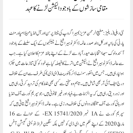
مقامی سازشوں کے باوجود الیکشن لڑنے کا عہد
نئی دہلی (ریلیز : مطیع الرحمن عزیز) ہیرا گروپ کی چیئرپرسن اور آل انڈیا مہیلا امپاورمنٹ
پارٹی کی بانیہ اورکل ہند صدر عالمہ ڈاکٹر نوہیرا شیخ نے چیلنجوں کے ایک سلسلے کے باوجود
آئندہ لوک سبھا انتخابات حیدرآباد سے لڑنے کے اپنے پختہ عزم کا اعلان کیا ہے۔جب
سے عالمہ ڈاکٹر نوہیرا شیخ نے الیکشن میں اترنے کا فیصلہ کیا ہے خود کو کئی تنازعات میں جکڑا
ہوا پا رہی ہیں۔ جس میں انفورسمنٹ ڈائریکٹوریٹ (ای ڈی) کی طرف سے ان کے خلاف
درج ایف آئی آر بھی شامل ہیں۔ تاہم وہ سختی سے کسی بھی غلط کام کی تردید کرتی رہی ہیں
اور زور دیتی رہی ہیں کہ یہ الزامات بے بنیاد اور غیر قانونی ہیں، جو سپریم کورٹ آف انڈیا
اور ہائی کورٹ آف تلنگانہ دونوں کی خلاف ورزی ہے۔ عالمہ ڈاکٹر نوہیرا شیخ بتاتی ہیں کہ
سپریم کورٹ نے IA نمبر 15741/2020 EX- کے حوالے سے 16
مارچ 2020 کے اپنے حکم میں ای ڈی کو نہیں بلکہ سنگین فراڈ انویسٹی گیشن آفس