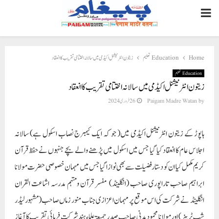
PRIMARY
MENU
Home
Education تعلیم
زیتون انٹرنیشنل اکیڈمی میں سالانہ اختتامی تقریب کا انعقاد
Education تعلیم
زیتون انٹرنیشنل اکیڈمی میں سالانہ اختتامی تقریب کا انعقاد
by
Paigam Madre Watan
26 فروری 2024
ہاپوڑ کے زیتون انٹرنیشنل اکیڈمی میں( جو کہ ایک کیمبرج نصاب اسکول ہے) سالانہ
اجلاس عام کا انعقاد کیا گیا جس میں اسکول میں پڑھنے والے بچے جنہوں نے حفظ قرآن
کریم مکمل کیا ان کو دستار فضیلت سے بھی نوازا گیا جس میں مہمان خصوصی حضرت مولانا
ابراہیم صاحب تاراپوری صاحب (انگلینڈ) مفسر قرآن ومہتمم مدرسہ اشاعت القران
انگلینڈ نے شرکت کی اس موقع پر مہمان اعزازی جناب منور زماں صاحب(مشہور لیڈر
شپ ٹرینر) اور مولانا محمود مدنی صاحب صدر جمیعۃ علماء ہند شرکت فرمائی تقریب کا آغاز