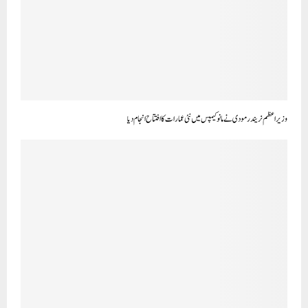
وزیر اعظم نریندر مودی نے مانو کیمپس میں نئی عمارات کا افتتاح انجام دیا