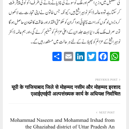
کی مستقبل میں وزیر اعظم اور ملک کو سونے کی چڑیانے بنانے کی طرف اگو کوئی پیشرفت
کر سکتا ہے تو وہ عالمہ ڈاکٹر نوہیرا شیخ ہیں، کیونکہ جس خاتون نے اپنی تجارت سے لاکھوں
کروڑوں لوگوں کو راحت پہنچائی ہو اگر ان کو حکومتی اقتدار اور طاقت کا تعاون حاصل ہوگا
تو نہ صرف ملک بلکہ دنیا بہت جلد ان کے اعلیٰ عزائم کو تسلیم کر لے گی، اور ہم عالمہ ڈاکٹر
نوہیرا شیخ کے عزائم کو پھیلانے کے لئے ہر حالت میں مستعد رہیں گے۔
S
E
Li
T
Fa
W
ha
m
nk
wi
ce
ha
re
ail
ed
tte
bo
ts
In
r
ok
A
PREVIOUS POST
यूपी के गाजियाबाद जिले से मोहम्मद नसीम और मोहम्मद इरशाद
pp
एआईएमईपी अल्पसंख्यक कार्य के अधियक्ष निर्वाचित
NEXT POST
Mohammad Naseem and Mohammad Irshad from
the Ghaziabad district of Uttar Pradesh An