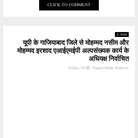
CLICK TO COMMENT
Delhi دہلی
यूपी के गाजियाबाद जिले से मोहम्मद नसीम और
मोहम्मद इरशाद एआईएमईपी अल्पसंख्यक कार्य के
अधियक्ष निर्वाचित
26 فروری 2024
Paigam Madre Watan
by
नई दिल्ली (रिलीज) मोहम्मद नसीम और मोहम्मद इरशाद
को उत्तर प्रदेश के गाजियाबाद जिले से अखिल भारतीय
महिला एम्पावरमेंट पार्टी का जिला अध्यक्ष और उपाध्यक्ष
चुना गया है। दिल्ली के वजीराबाद में आल इंडिया महिला
एम्पावरमेंट पार्टी अल्पसंख्यक कार्य कार्यालय में आल