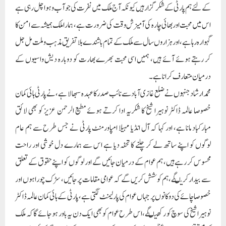
کے لئے ہم پارٹی کے شکر گزار ہیں کیونکہ آج ملک میں نفرت کی جو آب وہوا چل رہی ہے
اس میں محبت اور بھائی چارہ کی آمیزش وقت کی ضرورت ہے، ہمارا ملک ہمیشہ سے امن کا
گہوارہ رہا ہے، اور ہزاروں سال سے ملک کے تمام باشندے بلا تفریق مذہب و ملت مل جل
کر رہتے ہوئے آئے ہیں، ہمیں اسی محبت بھرے بھارت کو دوبارہ دیش واسیوں کے
درمیان متعارف کرانا ہے۔
محمد ارشاد جنہوں نے ضلع غازی آباد سے نائب صدر کا عہدہ سبھالا ہے، نے پارٹی ہائی کمان
خصوصا عالمہ ڈاکٹر نوہیرا شیخ کا شکریہ ادا کرتے ہوئے مطیع الرحمن عزیز کو بھی لائق
مبارکباد مانا ہے، اور کہا کہ آل انڈیا مہیلا امپاورمنٹ پارٹی نے جس طرح سے ہم عام
لوگوں کو اپنے ساتھ لے کر چلنے کا تحفہ دیا ہے اس سے ہمارے دل خوشی اور راحت
محسوس کر رہے ہیں، ہم عوام کے درمیان جائیں گے اور لوگوں کو اپنے حقوق کے تعلق
سے بیدارکریںگے، ہم کوشش کریں گے کہ عوامی مقامات پر جائیں، سڑک چوراہوں اور
خصوصا چائے کی دوکانوں پر جہاں عوام کی پارلیمنٹ لگتی ہے ، پارٹی کے ہائی کمان عالمہ ڈاکٹر
نوہیرا شیخ کی سوچ کو رکھیںگے، اس طرح عوام کو بھی ایک دن یہ باور ہو جائے گا کہ ملک