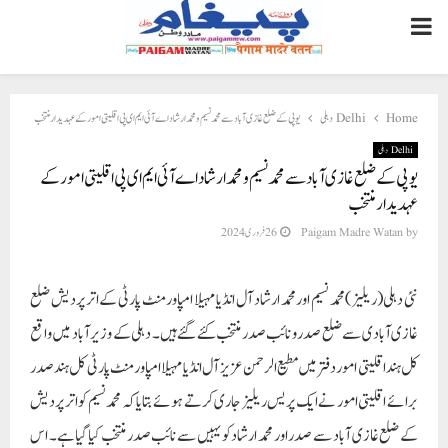
PRIMARY
MENU
یوپی کے ضلع غازی آباد سے محمد نسیم و محمد ارشاد اے آئی ایم ای پی اقلیتی امور کے عہدیدار منتخب
Delhi دہلی
Home
Delhi دہلی
یوپی کے ضلع غازی آباد سے محمد نسیم و محمد ارشاد اے آئی ایم ای پی اقلیتی امور کے
عہدیدار منتخب
26 فروری 2024
Paigam Madre Watan
by
نئی دہلی (ریلیز )محمد نسیم اور محمد ارشاد آل انڈیا مہیلا امپاورمنٹ پارٹی کے اتر پردیش ضلع
غازی آبادی سے ضلع صدر و نائب صدر منتخب کئے گئے ہیں۔ دہلی کے وزیر آباد میں واقع
کل ہند اقلیتی امور دفتر میں مطیع الرحمن عزیز آل انڈیا مہیلا امپاورمنٹ پارٹی کل ہند صدر
برائے اقلیتی امور نے ایک پریس ریلیز جاری کرتے ہوئے بتایا کہ محمد نسیم کو اتر پردیش
کے ضلع غازی آباد سے صدر اور محمد ارشاد کو یہیں سے نائب صدر منتخب کیا گیا ہے۔ اس