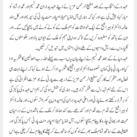
عہدہ کے انتخاب کے بعد مطیع الرحمن عزیز نے اپنے عہدیداران محمد نسیم اور محمد ارشاد کو
مبارکباد پیش کی ہے اور کہا کہ ہماری آل انڈیا مہیلا امپاورمنٹ پارٹی کی سپریمو اور کل ہند
عالمہ ڈاکٹر نوہیرا شیخ کے نیک خواہشات کو ہم ملک کے کونے کونے میں پہنچائیں گے۔ اور
ان کے ہاتھ کو مضبوط کریں گے تاکہ وہ اپنی مہم کو ملک کے ایوان بالا اور حکومتوں کے
گلیاروں سے دیش واسیوں کے ملنے والی راحتوں میں تبدیل کر سکیں۔
عہدہ پانے کے بعد محمد نسیم نے اپنے بیان میںسب سے پہلے اللہ رب العالمین کا شکریہ ادا
کیا اور پارٹی ہائی کمان خصوصا ڈاکٹر نوہیرا شیخ کا شکریہ ادا کرتے ہوئے کہا کہ اپنے بہت ہی
فعال اور متحرک کارکن مطیع الرحمن عزیز کے ذریعہ سے پارٹی نے جو عزت افزائی کی ہے
اس کے لئے ہم تہہ دل سے شکر گزار ہیں۔ ہماری کوشش ہوگی کہ ہم اس عہدہ کی پاکیزگی
کو برقرار رکھتے ہوئے پارٹی اور اعلیٰ عہدیداران کی امیدوں پر کھرا اتر سکوں۔ اور عالمہ ڈاکٹر
نوہیرا شیخ کے قدم سے قدم اور کندھے سے کندھا ملا کر ملک کے باشندوں کے درمیان
محبت اور بھائی چارہ کا پیغام پہنچا سکوں۔ آل انڈیا مہیلا امپاورمنٹ پارٹی جس پاکیزگی اور
شفافیت کے ساتھ تمام ملک بھر کے لوگوں کو ساتھ لے کر چلنے کا پیغام لے کر چلی ہے اس