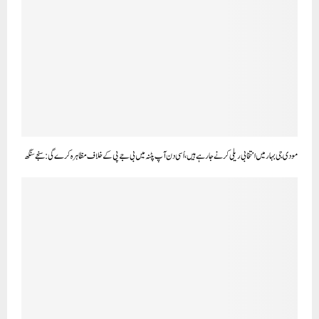
مودی جی بہار میں انتخابی ریلی کرنے جا رہے ہیں، اُسی دن آپ پٹنہ میں بی جے پی کے خلاف مظاہرہ کرے گی: سنجے سنگھ