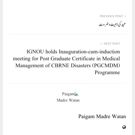
ha
m
nk
wi
ce
ha
re
ail
ed
tte
bo
ts
In
r
ok
A
PREVIOUS POST
عید کی اہمیت و ضروت
pp
NEXT POST
IGNOU holds Inauguration-cum-induction
meeting for Post Graduate Certificate in Medical
Management of CBRNE Disasters (PGCMDM)
Programme
Paigam Madre Watan