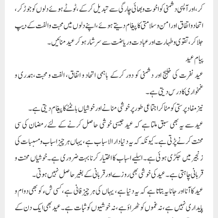
کر، اور آپسی دشمنی کو اخوت و بھائی چارگی سے تبدیل کرکے، ٹوٹے ہوئے دلوں کو جوڑ کر،
اتحاد و اتفاق اور امن و سلامتی کا پیغام دیتے ہوئے، اپنے دلوں میں محبت و الفت کے دیپ
جلا کر، تقوی و طہارت اور عبادت و ریاضت سے سرشار ہوکر عید منائیں۔
پیام عید
عید نفرت کی خلیج اور دشمنی کو دور کرکے باہمی اتحاد و اتفاق، الفت و محبت،ہمدری و
غمخواری کا درس دیتی ہے۔
نیز مفاد پرستی کو مٹاکر اجتماعی طور پر خوشی منانے اور خوشیاں بانٹنے کا پیغام دیتی ہے۔
عید سے یہ بھی سبق ملتا ہے کہ عید جیسی خوشی حاصل کرنے کے لئے رمضان کی سی
محنت کرنے پڑتی ہے۔ کیونکہ کہ یہ دنیا دار الاسباب ہے، یہاں ہر چیز اسباب و مسببات کی
زنجیر میں جکڑی ہوئی ہے۔ اسلیے اسباب کا اختیار کرنا بہت ضروری ہے۔خوشیاں محنت و
قربانی چاہتی ہے۔ عید کی خوشی بھی روزے اور قربانی کے بغیر حاصل نہیں ہوتی۔
عید کا آنا اور جانا یہ بتاتا ہے کہ یہ دنیا ہے، یہاں کی ہر چیز فانی ہے، کسی شء کو بھی دوام و
پایداری نہیں ہے، نہ غموں کو ٹھراؤ ہے، نہ خوشیوں کو ثبات ہے۔ عید بھی ایک دن کے