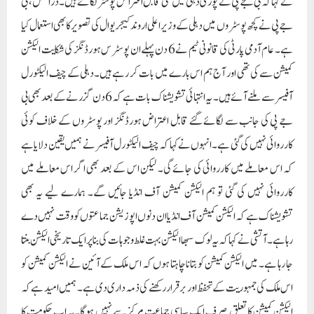
نے کہا کہ بی جے پی نے پوری دہلی میں کئی قابل اعتراض پوسٹر لگائے ہیں۔ دراصل، بی
جے پی نے کچھ پوسٹروں میں دہلی کے وزیر اعلی اروند کیجریوال کی تصویر کا بھی استعمال کیا
ہے۔ عام آدمی پارٹی کی قانونی ٹیم نے 6 دن پہلے ان پوسٹرس ہورڈنگز کی شکایت الیکشن
کمیشن سے کی تھی اور آج ہم اس بارے میں بات کر رہے ہیں۔دہلی کے چیف الیکٹورل
آفیسر سے ملنے آئے ہیں۔ یہ انتہائی تشویشناک بات ہے کہ 6 دن گزرنے کے بعد بھی بی
جے پی کی جانب سے لگائے گئے قابل اعتراض ہورڈنگز اور پوسٹروں کے خلاف کوئی
کارروائی نہیں کی گئی ہے۔انہوں نے کہا کہ چیف الیکٹورل آفیسر نے ہمیں یقین دلایا ہے
کہ اس معاملے میں کارروائی کی جائے گی۔ لیکن اس کے بعد بھی اگر اس معاملے میں
کارروائی نہیں کی گئی تو ہم الیکشن کمیشن آف انڈیا جائیں گے۔ ہمارے لیے یہ بھی
تشویشناک ہے کہ الیکشن کمیشن آف انڈیا ان دنوں اپوزیشن جماعتوں کو وقت نہیں دے
رہا ہے۔آتشی نے کہا کہ یہ لوک سبھا الیکشن بہت غلط وجوہات کی بنا پر ایک تاریخی الیکشن بنتا
جا رہا ہے۔ میں الیکشن کمیشن کو بتانا چاہتا ہوں کہ اس ملک کے آئین نے الیکشن کمیشن کو
اس ملک کی جمہوریت کے تحفظ اور برقرار رکھنے کی ذمہ داری دی ہے۔ ہمیں امید ہے کہ
الیکشن کمیشن کا تعلق صرف ایک سیاسی جماعت مرکز سے نہیں ہوگا۔یہ اب حکومت کا