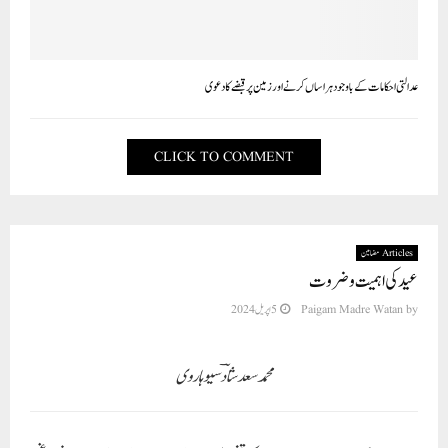
عدالتی احکامات کے باوجود ہراساں کرنے اور زمین پر قبضے کا دعوی
CLICK TO COMMENT
Articles مضامین
عید کی اہمیت و ضروت
by
Paigam Madre Watan
5 اپریل 2024
محمد سعد شادؔ سیوہاروی