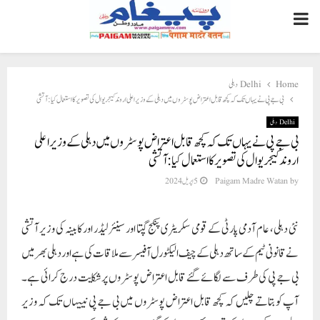
PRIMARY
MENU
Home
Delhi دہلی
بی جے پی نے یہاں تک کہ کچھ قابل اعتراض پوسٹروں میں دہلی کے وزیر اعلی اروند کیجریوال کی تصویر کا استعمال کیا: آتشی
Delhi دہلی
بی جے پی نے یہاں تک کہ کچھ قابل اعتراض پوسٹروں میں دہلی کے وزیر اعلی
اروند کیجریوال کی تصویر کا استعمال کیا: آتشی
by
Paigam Madre Watan
5 اپریل 2024
نئی دہلی، عام آدمی پارٹی کے قومی سکریٹری پنکج گپتا اور سینئر لیڈر اور کابینہ کی وزیر آتشی
نے قانونی ٹیم کے ساتھ دہلی کے چیف الیکٹورل آفیسر سے ملاقات کی ہے اور دہلی بھر میں
بی جے پی کی طرف سے لگائے گئے قابل اعتراض پوسٹروں پر شکایت درج کرائی ہے۔
آپ کو بتاتے چلیں کہ کچھ قابل اعتراض پوسٹروں میں بی جے پی نییہاں تک کہ وزیر