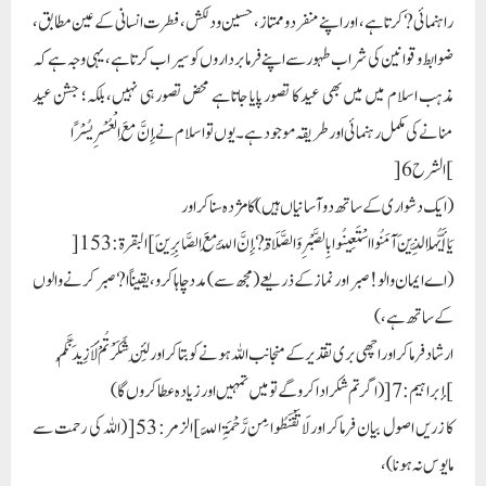
راہنمائی? کرتا ہے، اور اپنے منفرد و ممتاز، حسین و دلکش، فطرت انسانی کے عین مطابق،
ضوابط و قوانین کی شراب طہور سے اپنے فرمابرداروں کو سیراب کرتاہے، یہی وجہ ہے کہ
مذہب اسلام میں میں بھی عید کا تصور پایا جاتاہے محض تصور ہی نہیں، بلکہ؛ جشن عید
منانے کی مکمل رہنمائی اور طریقہ موجود ہے۔ یوں تو اسلام نے إِنَّ مَعَ الْعُسْرِ یُسْرًا
]الشرح 6[
(ایک دشواری کے ساتھ دو آسانیاں ہیں) کا مژدہ سناکر اور
یَا أَیُّہَا الَّذِینَ آمَنُوا اسْتَعِینُوا بِالصَّبْرِ وَالصَّلَاۃِ ? إِنَّ اللَّہَ مَعَ الصَّابِرِینَ ] البقرۃ: 153[
(اے ایمان والو! صبر اور نماز کے ذریعے (مجھ سے) مدد چاہا کرو، یقیناً ا? صبر کرنے والوں
کے ساتھ ہے،)
ارشاد فرما کر اور اچھی بری تقدیر کے منجانب اللہ ہونے کو بتاکر اور لَئِن شَکَرْتُمْ لَأَزِیدَنَّکُمْ
]إبراہیم:7[ (اگر تم شکر ادا کرو گے تو میں تمہیں اور زیادہ عطا کروں گا)
کا زریں اصول بیان فرماکر اور لَا تَقْنَطُوا مِن رَّحْمَۃِ اللَّہِ ]الزمر: 53[ (اللہ کی رحمت سے
مایوس نہ ہونا)،