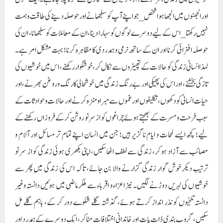
اور الجھنوں میں الجھا ہوا شخص_جو اپنے آپ کو سلجھانے اور حوصلہ دینے کی طاقت و ہمت
نہیں رکھتا_اس کے لیے دوسرے لوگوں کو سہارا دینا، ان کے معاملات کو سلجھانا، ان کی
حوصلہ افزائی کرنا اور ان کے ساتھ نرمی و ہمدردی کا مظاہرہ کرنا؛ بہت مشکل امر ہے۔
لہذا انسانی زندگی کو حالات کے تھپیڑوں سے نکال کر، خوشگوار رکھنے، اس میں خوشیوں کی
تازگی بخشنے، اور اس کی پھیکی اور بے رنگ زندگی میں خوشحالی کا رنگ و روغن بھرنے، اور
حیات انسانی کو دکھوں، تکلیفوں اور غموں سے مبرا و منزہ کرنے اور حالات و حوادثات کے
سبب فرحت و مسرت کے بھجتے ہوئے چراغوں کو از سر نو روشن کرکے فروزاں رکھنے کے
لیے؛ کچھ ایسے لمحات و ایام ناگزیر ہیں؛ جن میں انسان اپنے تمام تر مسائل اور آلام و
مصائب سے آزاد ہوکر، زندگی سے لطف اٹھا سکیں، اپنی بکھری ہوئی زندگی کو از سر نو
ترتیب دیکر خوش گوار زندگی گزارنے والا بن جائے، تاکہ اس کی زندگی میں پھر سے
خوشیوں کی لہریں دوڑنے لگیں۔ نیز اعزاء و اقرباء سے ملکر ماضی میں ہوئیں دانستہ وغیر
دانستہ تلخیوں کو نذر انداز کرتے ہوئے، گذشتہ گلے شکوے دور کر کے، باہم گلے مل
سکیں، گروپ بندی ذات پات اور خاندانی اختلافات مٹا کر، ایک دوسرے کے ہمدرد اور