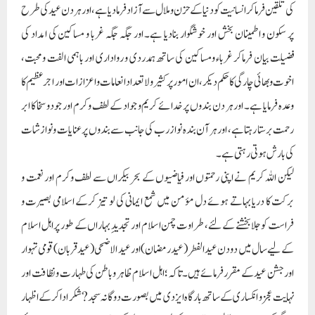
کی تلقین فرماکر انسانیت کو دنیا کے حزن و ملال سے آزاد فرمادیا ہے، اور ہر دن عید کی طرح
پر سکون و اطمینان بخش اور خوشگوار بنادیا ہے۔ اور جگہ جگہ غربا و مساکین کی امداد کی
فضیلت بیان فرماکر غرباء ومساکین کی ساتھ ہمدردی و رواداری اور باہمی الفت و محبت،
اخوت و بھائی چارگی کا حکم دیکر، ان امور پر کثیر و لا تعداد انعامات و اعزازات اور اجر عظیم کا
وعدہ فرمایا ہے۔ اور ہر دن بندوں پر خدائے کریم و جواد کے لطف وکرم اور جود و سخا کا ابر
رحمت برستا رہتا ہے، اور ہر آن بندہ نواز رب کی جانب سے بندوں پر عنایات و نوازشات
کی بارش ہوتی رہتی ہے۔
لیکن اللہ کریم نے اپنی رحمتوں اور فیاضیوں کے بحر بیکراں سے لطف وکرم اور نعمت و
برکت کا دریا بہاتے ہوئے دل مؤمن میں شمع ایمانی کی لو تیز کرکے اسلامی بصیرت و
فراست کو جلا بخشنے کے لئے، طراوت چمن اسلام اور تجدیدِ بہاراں کے طور پر اہل اسلام
کے لیے سال میں دو دن عید الفطر (عید رمضان)اور عید الاضحی(عید قربان) قومی تہوار
اور جشن عید کے مقرر فرمائے ہیں۔تاکہ؛ اہل اسلام ظاہر و باطن کی طہارت و نظافت اور
نہایت عجز و انکساری کے ساتھ بارگاہ ایزدی میں بصورت دوگانہ سجد? شکر ادا کرکے اظہار