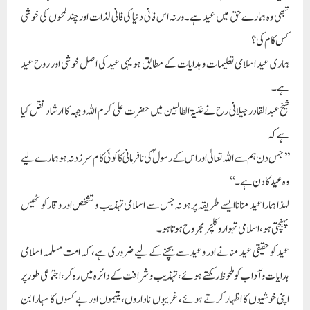
تبھی وہ ہمارے حق میں عید ہے۔ ورنہ اس فانی دنیا کی فانی لذات اور چند لمحوں کی خوشی
کس کام کی؟
ہماری عید اسلامی تعلیمات و ہدایات کے مطابق ہو یہی عید کی اصل خوشی اور روح عید
ہے۔
شیخ عبدالقادر جیلانی رح نے غنیۃ الطالبین میں حضرت علی کرم اللہ وجہہ کا ارشاد نقل کیا
ہے کہ
’’جس دن ہم سے اللہ تعالیٰ اور اس کے رسولؐ کی نافرمانی کا کوئی کام سرزد نہ ہو ہمارے لیے
وہ عید کا دن ہے۔‘‘
لہذا ہمارا عید منانا ایسے طریقہ پر ہو نہ جس سے اسلامی تہذیب و تشخص اور وقار کو ٹھیس
پہنچتی ہو، اسلامی تہوار و کلچر مجروح ہوتا ہو۔
عید کو حقیقی عید منانے اور وعید سے بچنے کے لیے ضروری ہے، کہ امت مسلمہ اسلامی
ہدایات و آداب کو ملحوظ رکھتے ہوئے، تہذیب و شرافت کے دائرہ میں رہ کر، اجتماعی طور پر
اپنی خوشیوں کا اظہار کرتے ہوئے، غریبوں ناداروں،یتیموں اور بے کسوں کا سہارا بن