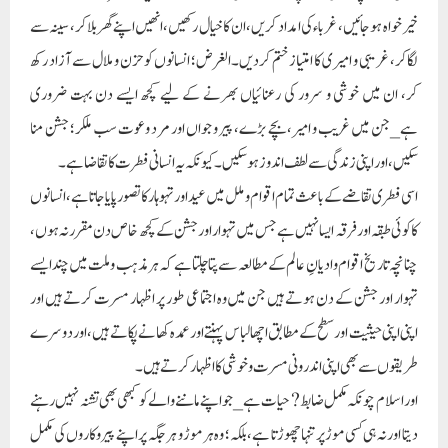
خیر خواہ ہو جائیں، غرباء کی امداد کریں، ان کا خیال رکھیں، انھیں اپنے گھر بلاکر، سینہ سے
لگاکر، غریبی و امیری کا امتیاز ختم کردیں۔ الغرض؛ انسانوں کو حزن و ملال سے آزاد رکھ
کر، ان میں خوشی و سرور کی رعنائیاں بھرنے کے لیے کچھ ایسے دن بہت ضروری
ہے_جن میں غریب و امیر، بچے بڑے، پیر و جواں اور مرد و عوت سب ملکر؛ جشن منا
سکیں، اور اپنی زندگی سے لطف اندوز ہوسکیں۔کیونکہ یہ انسانی فطرت کا تقاضا ہے۔
اسی فطری تقاضے کے باعث تمام اقوام و ملل میں عید اور تہوہار کا تصور پایا جاتاہے،انسانوں
کا کوئی طبقہ اور فرقہ ایسا نہیں ہے جس میں تہوار اور جشن کے کچھ خاص دن مقرر نہ ہوں،
چنانچہ تاریخ اقوام و ادیانِ عالم کے مطالعہ سے پتا چلتا ہے کہ ہر مذہب و ملت میں چند ایسے
تہوار اور جشن کے دن ہوتے ہیں جن میں وہ اجتماعی طور پر اظہار مسرت کرتے ہیں اور
اپنی اپنی حیثیت اور سطح کے مطابق اچھا لباس پہنتے اور عمدہ کھانے پکاتے ہیں، اور دوسرے
طریقوں سے بھی اپنی اندرونی مسرت و خوشی کا اظہار کرتے ہیں۔
اور اسلام چونکہ مکمل ضابط? حیات ہے_جو اپنے ماننے والے کو کبھی بھی تشنہ نہیں رہنے
دیتا اور نہ ہی کسی موڑ پر تنہا چھوڑتا ہے، بلکہ؛ وہ ہر موڑ و ہر جگہ پر اپنے پیروکاروں کی مکمل