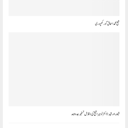
شیخ محمد اسحاق گورکھپوری
قبضہ اور قید: ڈاکٹر نوہیرا شیخ کی ناقابل تسخیر جدوجہد