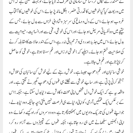
کے سمندر سے نکال کر، ساحل شادمانی کی طرف نہ لایا جائے، تو بہت ممکن ہے کہ اس
میں ودیعت کیا گیا خوشیوں کا قدرتی عنصر، بلکل ماند پڑجائے، اس کی خوشیوں کا آفتاب
غروب ہوجائے، اس کے دل و دماغ کی سر سبز و شادابی خزاں سے بدل جائے، جس کے
نتیجے میں وہ نفسیاتی مریض ہوجائے، اور اس کی خوشی،غمی سے اور انسانیت، حیوانیت سے
بدل جائے، اس میں جذبۂ ہمدردی و ترحم باقی نہ رہے، اس کے اندر حالات کا مقابلہ کرنے
کی صلاحیت ختم ہوجائے۔ اسلیے کہ؛ خوشی ارزاں اور غم سستا ہوتا ہے، خوشی کو حاصل
کرنا پڑتاہے اور غم مل جاتا ہے۔
خوشی سائبان اور غم دھوپ جیسا ہے۔ خوش رہنے کے لیے خوش کن سائبان کی تلاش و
جستجو کرنی پڑتی ہے، اور سایے خوشی سے نکلتے ہی غموں کی دھوپ گھیرنے لگتی ہے۔ اور
واقعہ یہ ہے کہ ایک خوش دل شخص اپنی محنت و کاوش سے دنیا بدل سکتا ہے، جبکہ؛ اس
کے بر عکس ایک غمگین آدمی، کو اپنی دنیا سے ہی فرصت نہیں ملتی؛ چہ جائیکہ وہ دنیا بدلے،
جو اپنے غموں کی تاریک وادیوں میں بھٹکتا پھرتا ہے، وہ دوسروں کو راہ کیسے دکھائے، وہ
اپنی الجھنیں سلجھانے میں ہی رہ جاتاہے، جبکہ غموں کے تھپیڑوں سے آزاد رہ کر،
خوشیوں میں زندگی بسر کرنے والا، ترقیوں کے منازل طے کرتا چلا جاتاہے۔ایک غموں