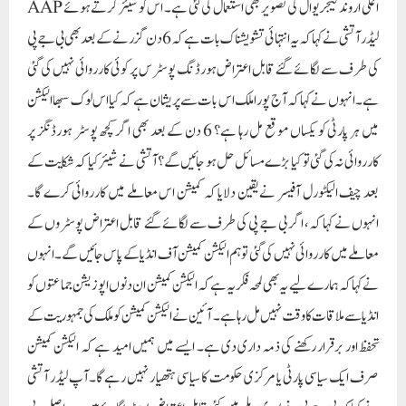
اعلی اروند کیجریوال کی تصویر بھی استعمال کی گئی ہے۔ اس کو شیئر کرتے ہوئے AAP
لیڈر آتشی نے کہا کہ یہ انتہائی تشویشناک بات ہے کہ 6 دن گزرنے کے بعد بھی بی جے پی
کی طرف سے لگائے گئے قابل اعتراض ہورڈنگ پوسٹرس پر کوئی کارروائی نہیں کی گئی
ہے۔ انہوں نے کہا کہ آج پورا ملک اس بات سے پریشان ہے کہ کیا اس لوک سبھا الیکشن
میں ہر پارٹی کو یکساں موقع مل رہا ہے؟ 6 دن کے بعد بھی اگر کچھ پوسٹر ہورڈنگز پر
کارروائی نہ کی گئی تو کیا بڑے مسائل حل ہو جائیں گے؟آتشی نے شیئر کیا کہ شکایت کے
بعد چیف الیکٹورل آفیسر نے یقین دلایا کہ کمیشن اس معاملے میں کارروائی کرے گا۔
انہوں نے کہا کہ، اگر بی جے پی کی طرف سے لگائے گئے قابل اعتراض پوسٹروں کے
معاملے میں کارروائی نہیں کی گئی تو ہم الیکشن کمیشن آف انڈیا کے پاس جائیں گے۔ انہوں
نے کہا کہ ہمارے لیے یہ بھی لمحہ فکریہ ہے کہ الیکشن کمیشن ان دنوں اپوزیشن جماعتوں کو
انڈیا سے ملاقات کا وقت نہیں مل رہا ہے۔ آئین نے الیکشن کمیشن کو ملک کی جمہوریت کے
تحفظ اور برقرار رکھنے کی ذمہ داری دی ہے۔ ایسے میں ہمیں امید ہے کہ الیکشن کمیشن
صرف ایک سیاسی پارٹی یا مرکزی حکومت کا سیاسی ہتھیار نہیں رہے گا۔آپ لیڈر آتشی