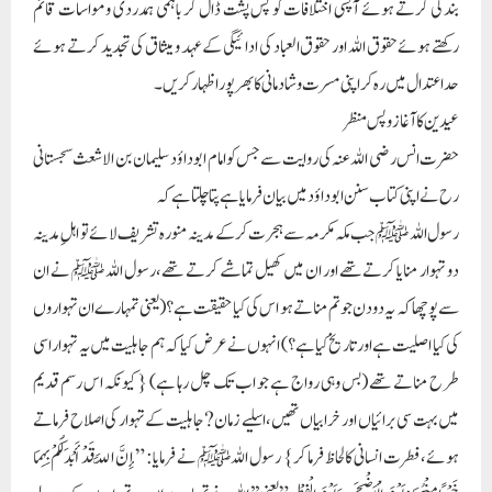
بندگی کرتے ہوئے آپسی اختلافات کو پس پشت ڈال کر باہمی ہمدردی و مواسات قائم
رکھتے ہوئے حقوق اللہ اور حقوق العباد کی ادائیگی کے عہد و میثاق کی تجدید کرتے ہوئے
حد اعتدال میں رہ کر اپنی مسرت و شادمانی کا بھر پور اظہار کریں۔
عیدین کا آغاز و پس منظر
حضرت انس رضی اللہ عنہ کی روایت سے جس کو امام ابو داؤد سلیمان بن الاشعث سجستانی
رح نے اپنی کتاب سنن ابوداؤد میں بیان فرمایا ہے پتا چلتا ہے کہ
رسول اللہ ﷺ جب مکہ مکرمہ سے ہجرت کرکے مدینہ منورہ تشریف لائے تو اہلِ مدینہ
دو تہوار منایا کرتے تھے اور ان میں کھیل تماشے کرتے تھے، رسول اللہ ﷺ نے ان
سے پوچھا کہ یہ دو دن جو تم مناتے ہو اس کی کیا حقیقت ہے؟ (یعنی تمہارے ان تہواروں
کی کیا اصلیت ہے اور تاریخ کیا ہے؟) انہوں نے عرض کیا کہ ہم جاہلیت میں یہ تہوار اسی
طرح مناتے تھے (بس وہی رواج ہے جو اب تک چل رہا ہے) { کیونکہ اس رسم قدیم
میں بہت سی برائیاں اور خرابیاں تھیں، اسلیے زمان? جاہلیت کے تہوار کی اصلاح فرما تے
ہوئے،فطرت انسانی کا لحاظ فرما کر} رسول اللہ ﷺ نے فرمایا: ” إِنَّ اللَّہَ قَدْ أَبْدَلَکُمْ بِہِمَا