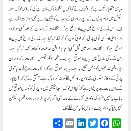
سیاسی ہتھیار نہیں بنے گا۔انہوں نے کہا کہ یہ تشویشناک بات ہے کیونکہ اس لوک سبھا
الیکشن میں تمام پارٹیوں کے لیے برابری کے میدان کو یقینی بنانے پر کئی سوالات اٹھ رہے
ہیں۔ اس ملک کی تاریخ میں یہ پہلا موقع ہے کہ انتخابات کے اعلان کے بعد کسی موجودہ
وزیر اعلیٰ اور کسی قومی پارٹی کے قومی کنوینر کو گرفتار کیا گیا ہے۔ملک کی تاریخ میں یہ پہلا
موقع ہے کہ انتخابات سے عین قبل کسی اہم اپوزیشن جماعت کا کھاتہ منجمد کیا گیا ہے۔
اس ملک کی تاریخ میں یہ پہلا موقع ہے جب محکمہ انکم ٹیکس انتخابات کے دوران
اپوزیشن جماعتوں کو نوٹس بھیج رہا ہے۔ یہ پہلا موقع ہے کہ انتخابات سے پہلے عام آدمی
پارٹی کے دفاترسیکورٹی کے نام پر رکاوٹیں لگا کر بند کر دیا گیا ہے۔آتشی نے کہا کہ آج پورا
ملک اس بات سے پریشان ہے کہ کیا اس لوک سبھا الیکشن میں ہر پارٹی کو یکساں موقع مل
رہا ہے یا نہیں؟ کیونکہ 6 دن گزرنے کے بعد بھی اگر کچھ پوسٹرز اور ہورڈنگز پر ایکشن
نہیں لیا گیا تو پھر بڑے مسائل کا کیا حل نکلے گا۔
S
E
Li
T
Fa
W