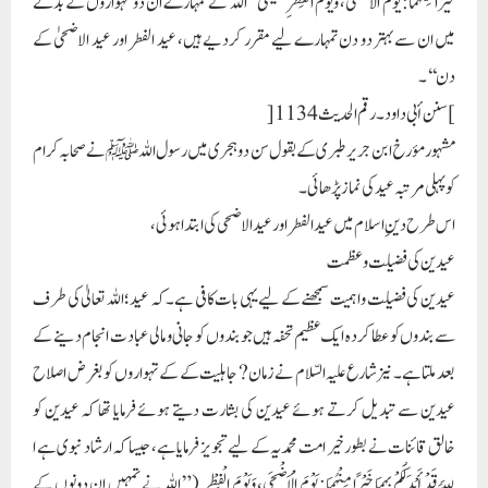
خَیْرًا مِنْہُمَا: یَوْمَ الْأَضْحَی، وَیَوْمَ الْفِطْرِ ”یعنی ’’اللہ نے تمہارے ان دو تہواروں کے بدلے
میں ان سے بہتر دو دن تمہارے لیے مقرر کردیے ہیں، عید الفطر اور عید الاضحیٰ کے
دن‘‘۔
]سنن أبی داود۔ رقم الحدیث 1134[
مشہور مؤرخ ابن جریر طبری کے بقول سن دوہجری میں رسول اللہ ﷺ نے صحابہ کرام
کو پہلی مرتبہ عید کی نماز پڑھائی۔
اس طرح دینِ اسلام میں عید الفطر اور عید الاضحی کی ابتدا ہوئی،
عیدین کی فضلیت و عظمت
عیدین کی فضلیت و اہمیت سمجھنے کے لیے یہی بات کافی ہے۔ کہ عید؛ اللہ تعالیٰ کی طرف
سے بندوں کو عطا کردہ ایک عظیم تحفہ ہیں جو بندوں کو جانی و مالی عبادت انجام دینے کے
بعد ملتا ہے۔ نیز شارع علیہ السّلام نے زمان? جاہلیت کے کے تہواروں کو بغرض اصلاح
عیدین سے تبدیل کرتے ہوئے عیدین کی بشارت دیتے ہوئے فرمایا تھا کہ عیدین کو
خالق قائنات نے بطور خیر امت محمدیہ کے لیے تجویز فرمایا ہے، جیسا کہ ارشاد نبوی ہے ا
للَّہَ قَدْ أَبْدَلَکُمْ بِہِمَا خَیْرًا مِنْہُمَا: یَوْمَ الْأَضْحَی، وَیَوْمَ الْفِطْرِ.(” اللہ نے تمہیں ان دونوں کے