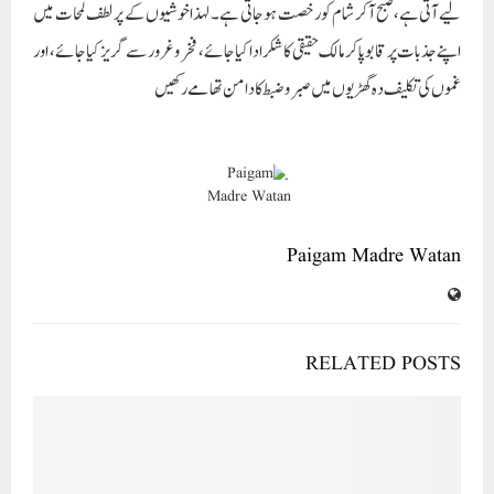
لیے آتی ہے،صبح آکر شام کو رخصت ہوجاتی ہے۔ لہذا خوشیوں کے پر لطف لمحات میں
اپنے جذبات پر قابو پاکر مالک حقیقی کا شکر ادا کیا جائے، فخر و غرور سے گریز کیا جائے، اور
غموں کی تکلیف دہ گھڑیوں میں صبر و ضبط کا دامن تھامے رکھیں
Paigam Madre Watan
RELATED POSTS