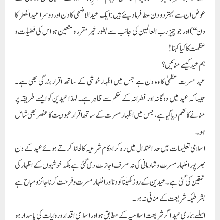
عوض ان سے بہتر دو دن عطا فرما دیئے ہیں: ایک عید الاضحی کا دن اور دوسرا عید الفطر کا
دن‘‘) اور جو چیز رب العالمین کی جانب سے بطور خیر مقرر و متعین ہو اس کی فضلیت و
عظمت کا کیا کہنا!
ہم عید کیسے منائیں؟
عید مسرت عظمیٰ کا وہ دن ہے جس میں اظہار خوشی کے ساتھ اقرار بندگی بھی ہے۔
جیساکہ عید میں دوگانہ اور فطرانہ کے حکم سے ظاہر ہے۔ لہذا عیدین کو ایسے طریقہ پر
منانے کا حکم دیا گیا ہے، جس میں اظہار مسرت کے ساتھ اقرار عبودیت کا عنصر بھی شامل
ہو۔
اسلامی تعلیمات میں حد اعتدال میں رہ کر احکام شرعیہ کا لحاظ کرتے ہوئے عید کے دن
بھر پور اظہار مسرت و شادمانی کی نہ صرف اجازت دی گئی ہے بلکہ خوشیوں کے اظہار کی
تلقین کی گئی ہے۔ عیدین کے روز کھیلنا کودنا اور اظہار مسرت و فرحت کرنا جائز و مباح ہے
بشرطیکہ شریعت کے منافی نہ ہو۔
اسلیے ہماری عید اگر شریعت اسلامیہ کے مطابق ہو اور اسلامی اقدار و روایات کی پاسدار ہو