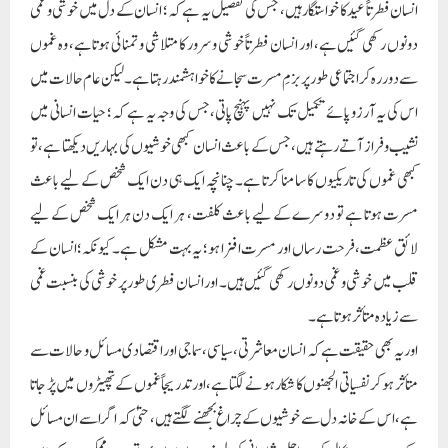
انسان فطرتاً عید کا خواستگار ہیں، جس کی تفصیل یہ ہے کہ؛ انسان کے دل میں خوشی و غمی
دونوں رکھی گئیں ہے، اور انسان فطرتاً خوشی و سرور کا متلاشی و تمنائی ہوتا ہے، وہ غموں
سے دور رہ کر اجتماعی طور پر بزمِ مسرت سجانے کا خواہشمند رہتا ہے۔ لیکن عام حالات میں
اس کی یہ آرزو پائے تکمیل تک نہیں پہنچ پاتی، جس کی وجہ یہ ہے کہ؛ حیات انسانی میں
نشیب وفراز آتے رہتے ہیں، جس کے باعث انسان کبھی خوشیوں کی بہاریں دیکھتا ہے، تو
کبھی غموں کی تاریکیوں کا سامنا کرتا ہے۔ چنانچہ ایک ہی دن ایک شخص کے لیے باعث
مسرت ہوتا ہے تو دوسرے کے لیے باعث کلفت، ہر ایک دن ہر ایک شخص کے لیے
لائق عظمت، فرحت رساں اور مسرت افزا ہو؛ یہ بہت مشکل ہے۔ کیونکہ؛ انسان کے
قلب میں خوشی و غمی دونوں رکھی گئیں ہیں۔ اور انسان فطری طور پر خوشی کی بنسبت غمی
سے زیادہ متأثر ہوتا ہے۔
اور یہ بھی حقیقت ہے کہ انسان معاشرتی، سیاسی، سماجی اور اقتصادی مسائل و حالات سے
متأثر ہوکر نفسیاتی الجھنوں کا شکار ہونے لگتاہے، اور تدریجاً غموں کے تھپیڑوں میں پڑ جاتا
ہے، اس کے خانہ دل سے خوشیوں کے چراغ بجھنے لگتے ہیں، حتیٰ کہ اگر اسے ان مسائل