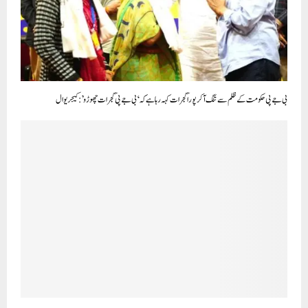
بی جے پی حکومت کے ظلم سے تنگ آ کر پورا گجرات کہہ رہا ہے کہ ‘بی جے پی گجرات چھوڑو’: کیجریوال