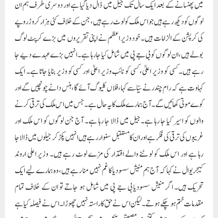
میں پھنسانے کے بعد ایک سال تک جیل میں ڈال دیا گیا ہے اور دوسری طرف ہم ان
لوگوں کو دیکھ رہے ہیں جو اس ملک کو لوٹ رہے ہیں، جن کے خلاف کئی ہزار کروڑ روپے
کی کرپشن کے الزامات ہیں۔ خود وزیر اعظم نے اپنی تقریروں میں بڑے کرپٹ لوگ
بولے ہیں، ان لوگوں کو بی جے پی میں شامل کیا جارہا ہے۔انہیں بڑے عہدے دیے جا
رہے ہیں۔ کسی کو وزیر اعلیٰ، کسی کو نائب وزیر اعلیٰ اور کسی کو وزیر بنایا جاتا ہے۔ ایک
کہاوت ہے کہ رام چندر نے سیّا سے کہا، فلاں کلیوگ آئے گا، ہنس دانے چونچیں گے اور
کوے موتی کھائیں گے۔ آج ہمارے ملک کا یہ حال ہے۔ جس میں اس ملک کی ترقی کرنے
والوں کو اسیر کیا جا رہا ہے۔جیل میں ڈالا جا رہا ہے۔ آج جن لوگوں کو اس ملک اور
غریبوں کی ترقی کی فکر ہے اور ان کا مستقبل سنوار رہے ہیں انہیں پکڑ کر جیلوں میں ڈالا جا
رہا ہے اور اس ملک کو لوٹنے والے اقتدار کی مزے لوٹ رہے ہیں۔ وزیر اعلی اروند
کیجریوال نے کہا کہ آج ہم منیش سسودیا کا غم نہیں منا رہے ہیں، وہ ہمارے لیے ایک
تحریک ہیں۔ اگر منیش سسودیا بی جے پی میں شامل ہو جاتے تو ان کے خلاف تمام
مقدمات ختم ہو چکے ہوتے۔ لیکن اس نے حق کا راستہ نہیں چھوڑا۔ اس نے فیصلہ کیا ہے