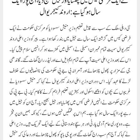
نے ایک فرضی کیس میں پھنسایا اور جیل بھیج دیا، آج پورا ایک
سال ہو گیا ہے: اروند کیجریوال
نئی دہلی،ملک کے سب سے قابل تعلیم وزیر منیش سسودیا کو مرکزی حکومت نے ایک
فرضی کیس میں گزشتہ ایک سال سے جیل میں بند رکھا ہوا ہے۔ پیر کو وزیر اعلی اروند
کیجریوال سمیت تمام ممبران اسمبلی نے اسمبلی میں کھڑے ہو کر انہیں سلام پیش کیا۔
اس کے بعد وزیر اعلی سمیت آپ کے تمام ایم ایل اے اور لیڈر راج گھاٹ گئے۔گاندھی
جی کے مزار پر پھول چڑھائے اور آمرانہ بی جے پی حکومت کی ناانصافیوں کے خلاف
لڑنے کا عہد کیا۔ اس دوران وزیر اعلی اروند کیجریوال نے کہا کہ منیش سسودیا نے
غریبوں کے بچوں کو اچھے اسکول اور بہترین تعلیم فراہم کرنے کا کام کیا۔ بی جے پی کی
مرکزی حکومت نے انہیں فرضی کیس میں پھنسایا اور جیل بھیج دیا۔ آج ان کو جیل میں
رہے پورا ایک سال ہو گیا ہے۔ ہم اس پر غمگین نہیں ہوں گے، کیونکہ ہمیں ان پر فخر
ہے۔ وہ پوری عام آدمی پارٹی اور ہر سچے ہندوستانی کے لیے ایک تحریک ہیں۔ وزیر اعلی
نے کہا کہ آج ہم سب راج گھاٹ گئے اور پوجی باپو کو پھول چڑھائے اور دعا کی کہ منیش