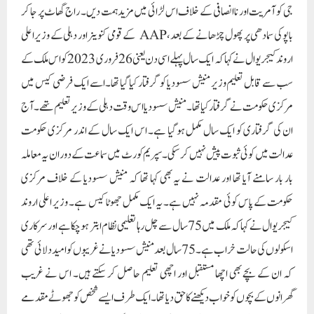
جی کو آمریت اور ناانصافی کے خلاف اس لڑائی میں مزید ہمت دیں۔ راج گھاٹ پر جا کر
باپو کی سمادھی پر پھول چڑھانے کے بعد، AAP کے قومی کنوینر اور دہلی کے وزیر اعلی
اروند کیجریوال نے کہا کہ ایک سال پہلے اسی دن یعنی 26 فروری 2023 کو اس ملک کے
سب سے قابل تعلیم وزیر منیش سسودیا کو گرفتار کیا گیا تھا۔ اسے ایک فرضی کیس میں
مرکزی حکومت نے گرفتار کیا تھا۔ منیش سسودیا اس وقت دہلی کے وزیر تعلیم تھے۔ آج
ان کی گرفتاری کو ایک سال مکمل ہو گیا ہے۔ اس ایک سال کے اندر مرکزی حکومت
عدالت میں کوئی ثبوت پیش نہیں کر سکی۔ سپریم کورٹ میں سماعت کے دوران یہ معاملہ
بار بار سامنے آیا تھا اور عدالت نے یہ بھی کہا تھا کہ منیش سسودیا کے خلاف مرکزی
حکومت کے پاس کوئی مقدمہ نہیں ہے۔ یہ ایک مکمل جھوٹا کیس ہے۔ وزیر اعلی اروند
کیجریوال نے کہا کہ ملک میں 75 سال سے چل رہا تعلیمی نظام ابتر ہو چکا ہے اور سرکاری
اسکولوں کی حالت خراب ہے۔ 75 سال بعد منیش سسودیا نے غریبوں کو امید دلائی تھی
کہ ان کے بچے بھی اچھا مستقبل اور اچھی تعلیم حاصل کر سکتے ہیں۔ اس نے غریب
گھرانوں کے بچوں کو خواب دیکھنے کا حق دیا تھا ۔ایک طرف ایسے شخص کو جھوٹے مقدمے