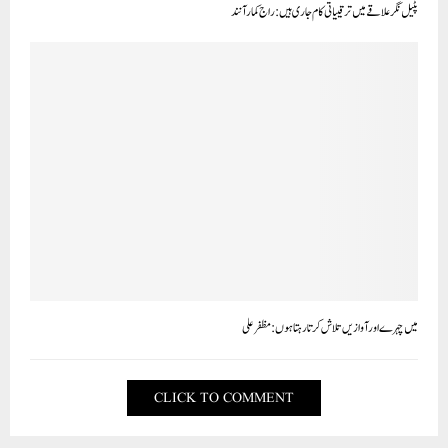
پٹیل نگر علاقے میں ترقییاتی کام جاری ہیں : راج کمار آنند
میں چہرے اور آوازیں تلاش کرتا رہتا ہوں :مظفر علی
CLICK TO COMMENT