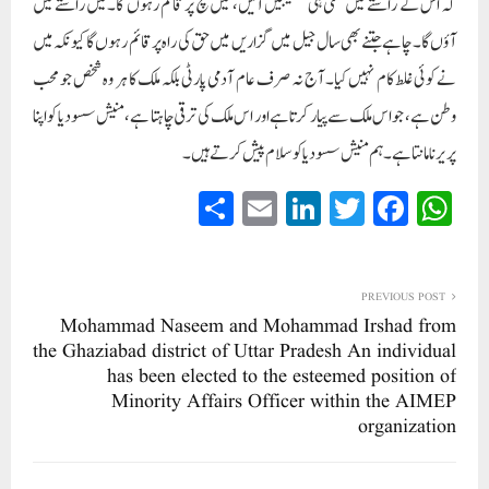
کہ اس کے راستے میں کتنی ہی مصیبتیں آئیں، میں سچ پر قائم رہوں گا۔میں راستے میں
آؤں گا۔ چاہے جتنے بھی سال جیل میں گزاریں میں حق کی راہ پر قائم رہوں گا کیونکہ میں
نے کوئی غلط کام نہیں کیا۔ آج نہ صرف عام آدمی پارٹی بلکہ ملک کا ہر وہ شخص جو محب
وطن ہے، جو اس ملک سے پیار کرتا ہے اور اس ملک کی ترقی چاہتا ہے، منیش سسودیا کو اپنا
پریرنا مانتا ہے۔ ہم منیش سسودیا کو سلام پیش کرتے ہیں۔
S
E
Li
T
Fa
W
ha
m
nk
wi
ce
ha
re
ail
ed
tte
bo
ts
In
r
ok
A
PREVIOUS POST
Mohammad Naseem and Mohammad Irshad from
pp
the Ghaziabad district of Uttar Pradesh An individual
has been elected to the esteemed position of
Minority Affairs Officer within the AIMEP
organization