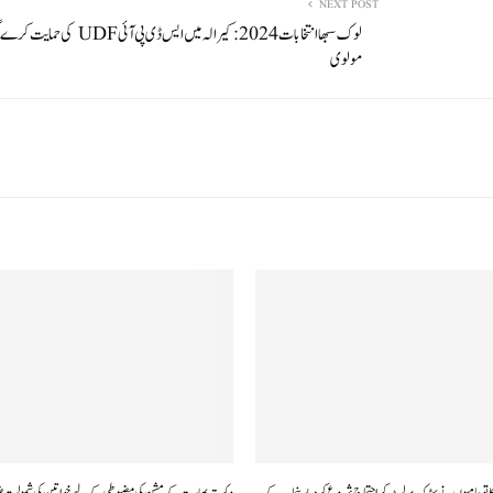
NEXT POST
لوک سبھا انتخابات2024: کیرالہ میں ایس ڈی پی ا
مولوی