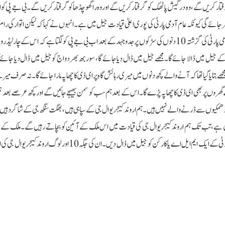
تار کریں گے، وہ درگیش پاٹھک کو گرفتار کریں گے اور وہ راگھو چڈھا کو گرفتار کریں گے۔ بی جے پی کو 
جائے گی کیونکہ عام آدمی پارٹی کی پوری اعلیٰ قیادت جیل میں ہے۔انہوں نے کہا کہ لیکن اتوار کی رام 
ریلی کے بعد جہاں دہلی اور پورے ملک سے لاکھوں لوگ آئے تھے، عام آدمی پارٹی کی گزشتہ 10 دنوں کی سڑکوں پر جدوجہد کے بعد اب بی جے پی کو لگتا ہے کہ اس کے
والے وقت میں اگلے 4 لیڈروں کو گرفتار کرکے جیل میں ڈالا جائے گا۔مجھے جیل میں ڈال دیا جائے گا، سوربھ بھردواج کو جیل میں ڈال دیا 
جھے بتایا گیا تھا کہ آنے والے کچھ دنوں میں میری رہائش گاہ پر ای ڈی کا چھاپہ مارا جائے گا۔ نہ صرف میر
گھروں پر بھی ای ڈی کا چھاپہ پڑے گا۔ اس کے بعد ہم سب کو سمن بھیجے جائیں گے اور کچھ عرصے بعد ہ
پ کی دھمکیوں سے ڈرنے والے نہیں ہیں۔ ہم اروند کیجریوال جی کے سپاہی ہیں، بھگت سنگھ جی کے شاگرد 
اقی ہے، تب تک ہم اروند کیجریوال جی کی قیادت میں اس ملک کے آئین کو بچاتے رہیں گے۔ملک کے عو
زندگی فراہم کرنے کے لیے کام کرتے رہیں گے۔ آپ چاہیں تو عام آدمی پارٹی کے ایک ایم ایل اے یا کارکن کو جیل میں ڈال دیں۔ ان کی 