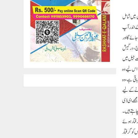
پی میں شامل
 کے اندر آپ
جائے گا اور
ے، سوربھ بھردواج، درگیش
دت جیل میں
ں کو گرفتار کرنا کافی نہیں تھا، اس لیے وہ
ر اور کارکن کی آخری سانس باقی ہے، وہ
ونے کے لیے
۔مجھے ای ڈی
 چاہتے ہیں۔
گرفتار ہوئے
یا گیا۔آتشی نے کہا کہ اب بی جے پی آنے والے 2 ماہ میں لوک سبھا انتخابات سے پہلے عام آدمی پارٹی کے مزید 4 لیڈروں کو گرفتار