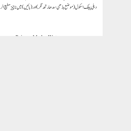
OUR VISITORS
Views Today : 1534
Who's Online : 13
LANGUAGE
Arabic
English
Gujarati
Hindi