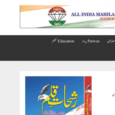
Parwaz پرواز
Education تعلیم
ر