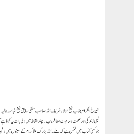
Paigam Madre Watan
RELATED POSTS
ماہ ربیع الاول ۱۴۴۶ھ کا چانددیکھا گیا
دہلی کے وزیر 
چیف سکریٹری کی