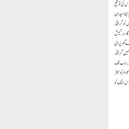
اس کی توقع
لیلا میدان
 چار لیڈروں کو گرفتار
جائے گا، درگیش
ے گھر پر ای
میں گرفتار
ہیں۔ جب تک
ام کو بہتر
جگہ 10 اور لوگ اروند کیجریوال جی کی اس جنگ کو