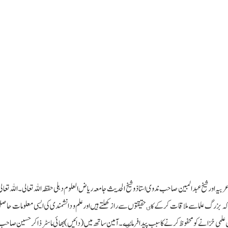
صحت سوربھ بھردواج نے جنسی ہراسانی جیسے حساس معاملے پر
اگر آپ کی حکومت بنتی ہے تو دہلی-پنجاب کی طرح ہریانہ میں بھی
 بے عملی پر ناراضگی کا اظہار کیا
اسکول، اسپتال اور مفت بجلی دی جائے گی: سنیتا کیجریوال