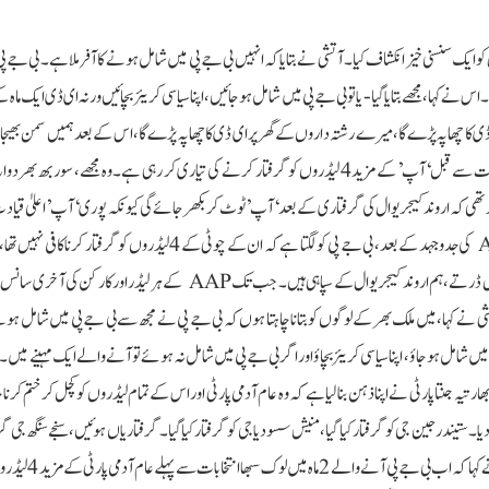
ل کو ایک سنسنی خیز انکشاف کیا۔ آتشی نے بتایا کہ انہیں بی جے پی میں شامل ہونے کا آفر ملا ہے۔ بی جے 
 کہا، مجھے بتایاگیا- یا تو بی جے پی میں شامل ہو جائیں، اپنا سیاسی کریئر بچائیں ورنہ ای ڈی ایک ماہ
ای ڈی کا چھاپہ پڑے گا، میرے رشتہ داروں کے گھر پر ای ڈی کا چھاپہ پڑے گا، اس کے بعد ہمیں سمن بھیجا 
پھر ہمیں گرفتار کر لیا جائے گا۔انہوں نے کہا کہ بی جے پی لوک سبھا انتخابات سے قبل ‘آپ’ کے مزید 4 لیڈروں کو گرفتار کرنے کی تیاری کر رہی ہے۔ وہ مجھ
مید تھی کہ اروند کیجریوال کی گرفتاری کے بعد ‘آپ’ ٹوٹ کر بکھر جائے گی کیونکہ پوری ‘آپ’اعلیٰ قیا
ہے۔ لیکن رام لیلا میدان کی ریلی اور پچھلے 10 دنوں سے سڑکوں پر AAP کی جدوجہد کے بعد، بی جے پی کو لگتا ہے کہ ان کے چوٹی کے 4 لیڈرو
اگلے 4 کو گرفتار کرے گی۔آتشی نے کہا، ہم بی جے پی کی دھمکیوں سے نہیں ڈرتے، ہم اروند کیجریوال کے سپاہی ہیں۔ جب تک AAP کے ہر لیڈ
 کہا، میں ملک بھر کے لوگوں کو بتانا چاہتا ہوں کہ بی جے پی نے مجھ سے بی جے پی میں شامل ہ
میں شامل ہوجاؤ، اپنا سیاسی کریئر بچاؤ اور اگر بی جے پی میں شامل نہ ہوئے تو آنے والے ایک مہینے میں
تیہ جنتا پارٹی نے اپنا ذہن بنا لیا ہے کہ وہ عام آدمی پارٹی اور اس کے تمام لیڈروں کو کچل کر ختم کرنا
ا۔ ستیندر جین جی کو گرفتار کیا گیا، منیش سسودیا جی کو گرفتار کیا گیا۔گرفتاریاں ہوئیں، سنجے سنگھ جی 
اور اب دہلی کے وزیر اعلی اروند کیجریوال جی کو بھی گرفتار کر ل