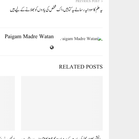
In
r
ok
A
PREVIOUS POST
یہ علم کا سودا یہ رسالے یہ کتابیں،اک شخص کی یادوں کو بھلانے کے لیے ہیں
pp
Paigam Madre Watan
RELATED POSTS