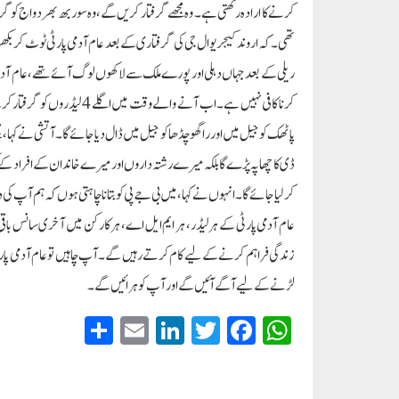
کرنے کا ارادہ رکھتی ہے۔ وہ مجھے گرفتار کریں گے، وہ سوربھ بھردواج کو گرف
تھی۔کہ اروند کیجریوال جی کی گرفتاری کے بعد عام آدمی پارٹی ٹوٹ کر بکھر 
کرنا کافی نہیں ہے۔ اب آنے 
پاٹھک کو جیل میں اور راگھو چڈھا کو جیل میں ڈال دیا جائے گا۔ آتشی نے کہا، م
ڈی کا چھاپہ پڑے گا بلکہ میرے رشتہ داروں اور میرے خاندان کے افراد کے 
کر لیا جائے گا۔ انہوں نے کہا، میں بی جے پی کو بتانا چاہتی ہوں کہ ہم آ
عام آدمی پارٹی کے ہر لیڈر، ہر ایم ایل اے، ہر کارکن میں آخری سانس ب
لڑنے کے لیے آگے آئیں گے اور آپ کو ہرائیں گے۔
S
E
Li
T
Fa
W
ha
m
nk
wi
ce
ha
re
ail
ed
tte
bo
ts