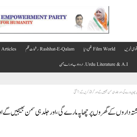
Film World فلمی دنیا
Rashhat-E-Qalam رشحات قلم
Articles مضامین
Urdu Literature & A.I. اردو ادب اور اے آٸ
ھاپہ مارے گی ، اور جلد ہی سمن بھیجیں گے اور گرفتار کریں گے: آتشی
ہ داروں کے گھروں پر چھاپہ مارے گی ، اور جلد ہی سمن بھیجیں گے او