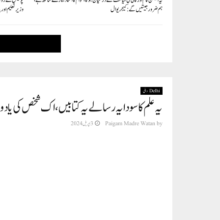
یہ الیکشن کام اور گالی کی سیاست کے درمیان ہوگا، عوام کا اعتماد ہمارے ساتھ ہے،
پولیس نے روکا
ہم ضرور جیتیں گے: کیجریوال
وزیر تعلیم اور پارٹی ایم ای
Delhi دہلی
یہ علم کا سودا یہ رسالے یہ کتابیں،اک شخص کی یاد
by
Paigam Madre Watan
3 اپریل 2024
شیوخ الکرام جناب شیخ مولانا شریف اللہ صاحب سلفی سابق شیخ الجامعہ عالیہ عربی
لمبی زندگی اور صحت و سالمیت عطا فرماٸے۔ چند الفاظ میں دلی بات یہ کہنا ہ
جو کسی کتاب میں ممکن ہے کہ ملے۔ اللہ بزرگ علما کرام کے سینوں میں دفن ع
دہلی پبلک اسکول (موضع بڈھی سدھارتھ نگر) اور (بائیں) میں ناچیز مطیع الر