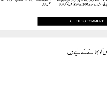
 تو حامیوں نے سڑک پر لیٹ کر احتجاج شروع کر دیا، پنجاب کے
وکست بھارت کے مشن کی مضبوطی کے لیے خواتین کی شمولیت ض
ل اے سمیت 200 سے زائد کارکنوں کو گرفتار کیا
شمس اقبال
CLICK TO COMMENT
وں کو بھلانے کے لیے ہیں
ہ اور شیخ عبد المبین صاحب ندوی استاذ و شیخ الحدیث جامعہ ریاض العلوم دہلی حفظہ اللہ تعالی۔ اللہ تعالی ع
ے کہ بزرگ علما سے ملاقات کرکے کٸ حقیقتوں سے راز کھلتے ہیں اور علم و دانشمندی کی ایسی معلومات حا
لمی خزانے کو محفوظ کرنے کا سبب پیدا فرماٸے۔ آمین ساتھ میں (دائیں) بھائی ماسٹر ذاکر حسین صاحب ف
حمن عزیز