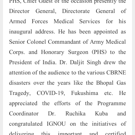
Tragedy, COVID-19, Fukushima etc. He
appreciated the efforts of the Programme
Coordinator Dr. Ruchika Kuba and
congratulated IGNOU on the initiatives of
delivering this important and certified
programme for medical doctors which is the
need of the hour. Pro-Vice Chancellor, Dr.
Srikant Mohapatra thanked the various
sponsoring agencies for realizing the
importance of this programme in building the
manpower resource and sponsoring medical
officers of their respective organisations. He
congratulated the learners of this progarmme