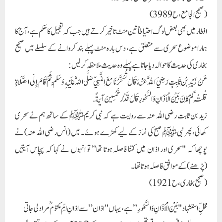
(صحيح الجامع، ح3989)
افطار میں بھی بعض لوگ احتیاطاً تین منٹ تاخیر کرتے ہیں جب کہ تعجیل کا حکم ہے، آج کا
ہمارا موضوع سحری سے متعلق ہے، دس بارہ منٹ پہلے بند کروانے کے سلسلے میں صحیح
بخاری کی حدیث کا حوالہ دیا جاتا ہے پہلے وہ حدیث ملاحظہ کر لیں:
عَنْ زَيْدِ بْنِ ثَابِتٍ رَضِيَ اللَّهُ عَنْهُ قَالَ تَسَحَّرْنَا مَعَ النَّبِيِّ صَلَّى اللَّهُ عَلَيْهِ وَسَلَّمَ ثُمَّ قَامَ إِلَى الصَّلَاةِ
قُلْتُ كَمْ كَانَ بَيْنَ الْأَذَانِ وَالسَّحُورِ قَالَ قَدْرُ خَمْسِينَ آيَةً.
زید بن ثابت رضی اللہ عنہ سے روایت ہے کہ نبی کریمﷺ کے ساتھ ہم نے سحری
کھائی، پھر نبیﷺ صبح کی نماز کے لیے کھڑے ہوئے۔ میں (انس رضی اللہ عنہ) نے
پوچھا کہ "سحری اور اذان میں کتنا فاصلہ ہوتا تھا” تو انہوں نے کہا کہ پچاس آیتیں
(پڑھنے) کے موافق فاصلہ ہوتا تھا۔
(صحیح بخاری، ح1921)
محَلِّ استشہاد "بَيْنَ الْأَذَانِ وَالسَّحُورِ” ہے، یہاں "اذان” سے اذانِ امِّ مکتوم ؓ مراد لی جاتی