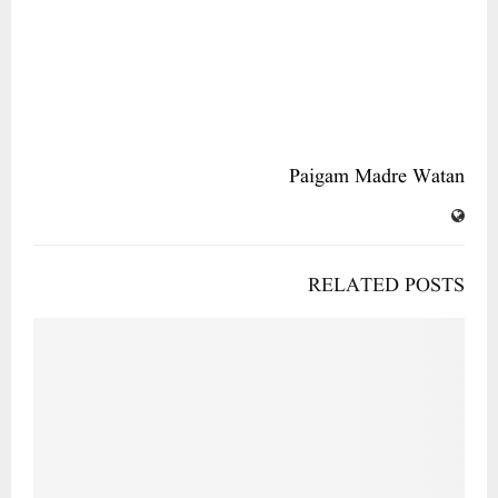
اردو میڈیم سے ایم بی اے و ایم کام کورسز میں داخلے