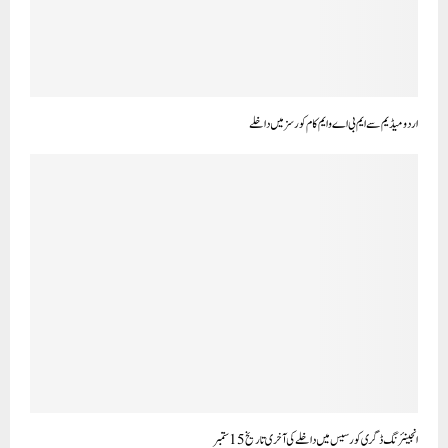
انجینئرنگ ڈگری کورسیس میں داخلے کی آخری تاریخ 15 ستمبر