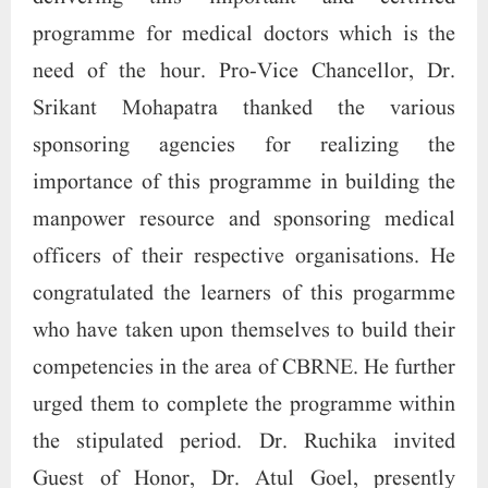
who have taken upon themselves to build their
competencies in the area of CBRNE. He further
urged them to complete the programme within
the stipulated period. Dr. Ruchika invited
Guest of Honor, Dr. Atul Goel, presently
Director General, DGHS, MOHFW and
Director of National Centre for Disease Control
(NCDC) to deliver his address. Dr. Atul Goel
mentioned that the recent G-20 event brought
to light the need for creating a trained
manpower resource for medical management
of casualties of CBRNE disasters. He drew
attention to the fact that gaps and deficiencies