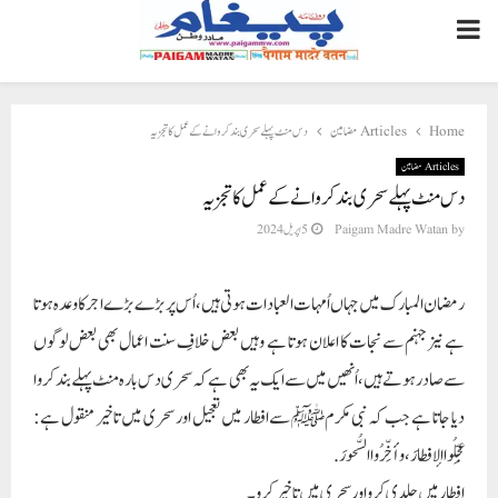
PRIMARY
MENU
Home
Articles مضامین
دس منٹ پہلے سحری بند کروانے کے عمل کا تجزیہ
Articles مضامین
دس منٹ پہلے سحری بند کروانے کے عمل کا تجزیہ
by
Paigam Madre Watan
5 اپریل 2024
رمضان المبارک میں جہاں اُمہات العبادات ہوتی ہیں، اُس پر بڑے بڑے اجر کا وعدہ ہوتا
ہے نیز جہنم سے نجات کا اعلان ہوتا ہے وہیں بعض خلافِ سنت اعمال بھی بعض لوگوں
سے صادر ہوتے ہیں، اُنھیں میں سے ایک یہ بھی ہے کہ سحری دس بارہ منٹ پہلے بند کروا
دیا جاتا ہے جب کہ نبی مکرمﷺ سے افطار میں تعجیل اور سحری میں تاخیر منقول ہے:
عجِّلُوا الإفطارَ، وأخِّرُوا السُّحورَ.
افطار میں جلدی کرو اور سحری میں تاخیر کرو۔