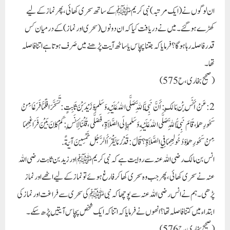
ان لوگوں نے (ایک مرتبہ) نبی کریمﷺ کے ساتھ سحری کھائی، پھر نماز کے لیے
کھڑے ہو گئے۔ میں نے دریافت کیا کہ ان دونوں (سحری اور نماز) کے درمیان کس
قدر فاصلہ رہا ہوگا؟ فرمایا کہ جتنا پچاس یا ساٹھ آیت پڑھنے میں صَرف ہوتا ہے اتنا فاصلہ
تھا۔
(صحیح بخاری، ح575)
2: عَنْ أَنَسِ بْنِ مَالِكٍ: أَنَّ نَبِيَّ اللَّهِ صَلَّى اللهُ عَلَيْهِ وَسَلَّمَ وَزَيْدَ بْنَ ثَابِتٍ: تَسَحَّرَا فَلَمَّا فَرَغَا مِنْ
سَحُورِهِمَا، قَامَ نَبِيُّ اللَّهِ صَلَّى اللهُ عَلَيْهِ وَسَلَّمَ إِلَى الصَّلاَةِ، فَصَلَّى، قُلْنَا لِأَنَسٍ: كَمْ كَانَ بَيْنَ فَرَاغِهِمَا
مِنْ سَحُورِهِمَا وَدُخُولِهِمَا فِي الصَّلاَةِ؟ قَالَ: قَدْرُ مَا يَقْرَأُ الرَّجُلُ خَمْسِينَ آيَةً.
انس بن مالک رضی اللہ عنہ سے روایت ہے کہ نبی کریمﷺ اور زید بن ثابت رضی اللہ
عنہ نے سحری کھائی، پھر جب وہ سحری کھا کر فارغ ہوئے تو نماز کے لیے اٹھے اور نماز
پڑھی۔ ہم نے انس رضی اللہ عنہ سے پوچھا کہ نبیﷺ کی سحری سے فراغت اور نماز کی
ابتداء میں کتنا فاصلہ تھا؟ انھوں نے فرمایا کہ اتنا کہ ایک شخص پچاس آیتیں پڑھ سکے۔
(صحیح بخاری، ح576)