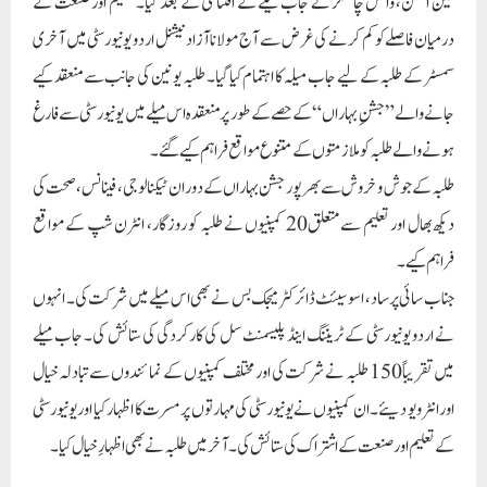
جناب سائی پرساد، اسوسیئٹ ڈائرکٹر میجک بس نے بھی اس میلے میں شرکت کی۔ انہوں
نے اردو یونیورسٹی کے ٹریننگ اینڈ پلیسمنٹ سل کی کارکردگی کی ستائش کی۔ جاب میلے
میں تقریباً 150 طلبہ نے شرکت کی اور مختلف کمپنیوں کے نمائندوں سے تبادلہ خیال
اور انٹرویو دیئے۔ ان کمپنیوں نے یونیورسٹی کی مہارتوں پر مسرت کا اظہار کیا اور یونیورسٹی
کے تعلیم اور صنعت کے اشتراک کی ستائش کی۔ آخر میں طلبہ نے بھی اظہارِ خیال کیا۔
Paigam Madre Watan
RELATED POSTS