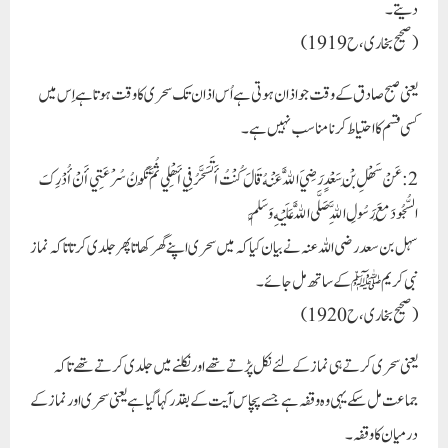
دیتے۔
(صحیح بخاری، ح1919)
یعنی صبح صادق کے وقت جو اذان ہوتی ہے اُس اذان تک سحری کا وقت ہوتا ہے اِس میں
کسی قسم کا احتیاط کرنا مناسب نہیں ہے۔
2: عَنْ سَهْلِ بْنِ سَعْدٍ رَضِيَ اللَّهُ عَنْهُ قَالَ كُنْتُ أَتَسَحَّرُ فِي أَهْلِي ثُمَّ تَكُونُ سُرْعَتِي أَنْ أُدْرِكَ
السُّجُودَ مَعَ رَسُولِ اللَّهِ صَلَّى اللَّهُ عَلَيْهِ وَسَلَّمَ
سہل بن سعد رضی اللہ عنہ نے بیان کیا کہ میں سحری اپنے گھر کھاتا پھر جلدی کرتا تاکہ نماز
نبی کریمﷺ کے ساتھ مل جائے۔
(صحیح بخاری، ح1920)
یعنی سحری کرتے ہی نماز کے لئے نکل پڑتے تھے اور نکلنے میں جلدی کرتے تھے تاکہ
جماعت مل سکے یہی وہ وقفہ ہے جسے پچاس آیت کے بقدر کہا گیا ہے یعنی سحری اور نماز کے
درمیان کا وقفہ۔