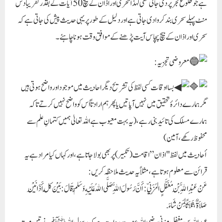
ہے جو طلوع فجر پر دی جاتی تھی لہذا سحری اور اذان کے بیچ 50 آیات کے بقدر تقریباً دس
منٹ پہلے سحری بند کروا دی جاتی ہے اور دلیل کے طور پر یہی حدیث پیش کی جاتی ہے کہ
سحری اور اذان کے بیچ پچاس آیت پڑھنے کے موافق وقت ہونا چاہئے۔
معروضی تجزیہ:
بسا اوقات کسی لفظ کی تشریح دیگر احادیث میں موجود اور واضح ہوتی ہیں
مگر ہمارے دائرۂ تحقیق میں نہیں آپاتیں یا پھر ہم ارادتاً اُس کو واضح نہیں کرتے تاکہ
ہمارے مسلک کی تائید بنی رہے، (یہ بہت معیوب ہے اللہ تعالیٰ ہمیں کتمانِ علم سے
محفوظ رکھے، آمین)
أحادیث میں لفظ "اذان” اقامت (تکبیر) پر بھی بولا جاتا ہے، اور کہاں کیا مراد ہے یہ
قرائن سے معلوم ہوتا ہے، مثلاً یہ حدیث ملاحظہ کریں:
عَنْ عَبْدِ اللَّهِ بْنِ مُغَفَّلٍ المُزَنِيِّ: أَنَّ رَسُولَ اللَّهِ صَلَّى اللهُ عَلَيْهِ وَسَلَّمَ قَالَ: بَيْنَ كُلِّ أَذَانَيْنِ
صَلاَةٌ، ثَلاَثًا لِمَنْ شَاءَ.