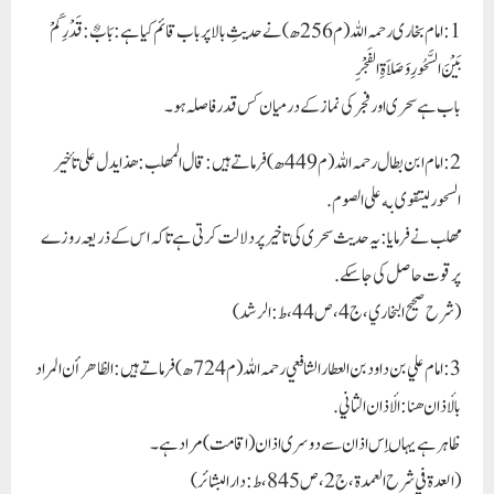
1: امام بخاری رحمہ اللہ (م256ھ) نے حدیثِ بالا پر باب قائم کیا ہے: بَابٌ: قَدْرِ كَمْ
بَيْنَ السَّحُورِ وَصَلاَةِ الفَجْرِ
باب ہے سحری اور فجر کی نماز کے درمیان کس قدر فاصلہ ہو۔
2: امام ابن بطال رحمہ اللہ (م449ھ) فرماتے ہیں: قال المهلب: هذا يدل على تأخير
السحور ليتقوى به على الصوم.
مھلب نے فرمایا: یہ حدیث سحری کی تاخیر پر دلالت کرتی ہے تاکہ اس کے ذریعہ روزے
پر قوت حاصل کی جاسکے.
(شرح صحيح البخاري، ج4، ص44، ط: الرشد)
3: امام علي بن داود بن العطار الشافعي رحمہ اللہ (م724ھ) فرماتے ہیں: الظاهر أن المراد
بالأذان هنا: الأذان الثاني.
ظاہر ہے یہاں اِس اذان سے دوسری اذان (اقامت) مراد ہے۔
(العدة في شرح العمدة، ج2، ص845، ط: دار البشائر)