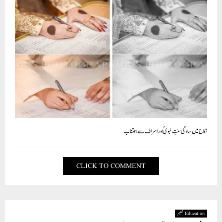
نکاح میں سادگی سنتِ نبویؐ اور اسراف سے اجتناب
CLICK TO COMMENT
Education تعلیم