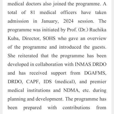
and has received support from DGAFMS,
DRDO, CAPF, IDS (medical), and premier
medical institutions and NDMA, etc. during
planning and development. The programme has
been prepared with contributions from
scientists especially from INMAS, DRDE,
AIIMS, Manipal and AMS doctors. The
programme is implemented through premiere
institutions of the country like AIIMS Bhopal,
AIIMS Rishikesh, AIIMS Jodhpur, NIMS
Hyderabad and R&R Hospital, Delhi Cantt.
This programme is the first certified
programme in the country for training medical
doctors especially in the civilian sector in the