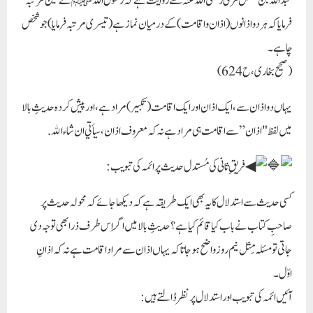
عبداللہ بن مغفل مزنی رضی اللہ عنہ سے روایت ہے کہ رسول اللہﷺ نے تین مرتبہ
فرمایا کہ ہر دو اذانوں (اذان و اقامت) کے درمیان نماز ہے (تیسری مرتبہ فرمایا) جو شخص
چاہے۔
(صحیح بخاری، ح624)
یہاں دو اذان سے، ایک اذان اور ایک اقامت (تکبیر) مراد ہے، اور پیش کردہ حدیثِ بالا
میں لفظ "اذان” سے اقامت ہی مراد ہے نہ کہ معروف اذان، سيأتي ان شاء الله.
فریقِ ثانی کی مُستدل حدیث پر ائمہ کی تبویب:
کسی حدیث سے استدلال کا یہ بھی ایک طریقہ ہے کہ دیکھا جائے کہ محولہ حدیث پر
صاحبِ کتاب نے باب کیا قائم کیا ہے؟ حدیثِ بالا میں اگر اِس طرف ذرا بھی توجہ دی
جاتی تو مسئلہ مِثل نیم روز واضح ہوجاتا کہ یہاں اذان سے مراد اقامت ہے نہ کہ اذانِ
اوّل۔
آئیں ائمہ کی تبویب اور استدلال پر نظر ڈالتے ہیں: