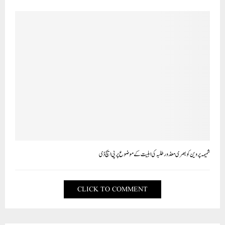
شمیمہ پروین کو بصری معذور طلبہ کی اہلیت کے موضوع پر پی ایچ ڈی
CLICK TO COMMENT
Delhi دہلی
IGNOU holds Inauguration-cum-induction
meeting for Post Graduate Certificate in
Medical Management of CBRNE Disasters
(PGCMDM) Programme
by
Paigam Madre Watan
5 اپریل 2024