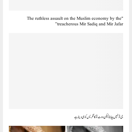
"The ruthless assault on the Muslim economy by the
treacherous Mir Sadiq and Mir Jafar”
جی تو نہیں چاہتا لیکن ووٹ تو کانگریس کو ہی دینا ہے