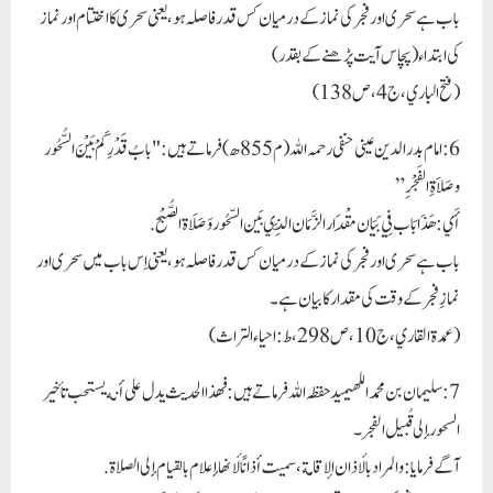
باب ہے سحری اور فجر کی نماز کے درمیان کس قدر فاصلہ ہو، یعنی سحری کا اختتام اور نماز
کی ابتداء (پچاس آیت پڑھنے کے بقدر)
(فتح الباري، ج4، ص138)
6: امام بدر الدین عینی حنفی رحمہ اللہ (م855ھ) فرماتے ہیں: "بابُ قَدْرِكَمْ بَيْنَ السُّحُور
وصَلاَةِ الفَجْرِ”
أَي: هَذَا بَاب فِي بَيَان مِقْدَار الزَّمَان الَّذِي بَين السّحُور وَصَلَاة الصُّبْح.
باب ہے سحری اور فجر کی نماز کے درمیان کس قدر فاصلہ ہو، یعنی اِس باب میں سحری اور
نمازِ فجر کے وقت کی مقدار کا بیان ہے۔
(عمدة القاري، ج10، ص298، ط: احياء التراث)
7: سليمان بن محمد اللهيميد حفظہ اللہ فرماتے ہیں: فهذا الحديث يدل على أنه يستحب تأخير
السحور إلى قُبيل الفجر۔
آگے فرمایا: والمراد بالأذان الإقامة، سميت أذانًا لأنها إعلام بالقيام إلى الصلاة.