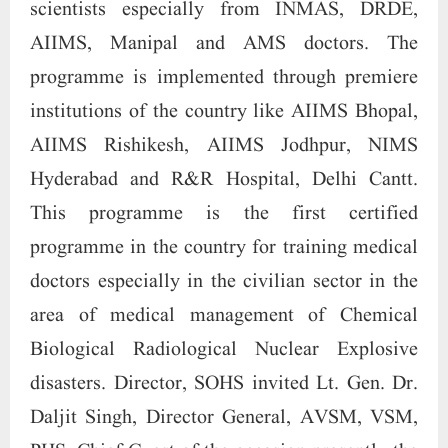
area of medical management of Chemical
Biological Radiological Nuclear Explosive
disasters. Director, SOHS invited Lt. Gen. Dr.
Daljit Singh, Director General, AVSM, VSM,
PHS, Chief Guest of the occasion presently the
Director General, Directorate General of
Armed Forces Medical Services for his
inaugural address. He has been appointed as
Senior Colonel Commandant of Army Medical
Corps. and Honorary Surgeon (PHS) to the
President of India. Dr. Daljit Singh drew the
attention of the audience to the various CBRNE
disasters over the years like the Bhopal Gas