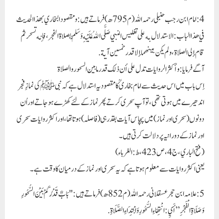
4: امام ابن رجب حنبلی رحمہ اللہ (م795ھ) فرماتے ہیں: ومقصود البخاري بهذا الحديث
في هذا الباب: الاستدلال به على تغليس النبي صَلَّى اللهُ عَلَيْهِ وَسَلَّمَ بصلاة الفجر، فإنه تسحر ثم
قام إلى الصلاة، ولم يكن بينهما إلا قدر خمسين آية.
آگے فرمایا: وأكثر الروايات تدل على أن ذلك قدر ما بين السحور والصلاة
اِس باب میں اس حدیث سے امام بخاری ؒ کا مقصود یہ استدلال ہے کہ نبیﷺ کی نمازِ فجر
اندھیرے میں ہوتی تھی، تو آپ سحری کرتے پھر نماز کے لئے کھڑے ہوجاتے اور اُن
دونوں (سحری اور نماز) میں پچاس آیات بقدر ہی (فاصلہ) ہوتا تھا، اور اکثر روایات سحری
اور نماز کے دورانیہ پر دلالت کرتی ہیں۔
(فتح الباري، ج4، ص423، ط: الغرباء)
یعنی اکثر روایات سے معلوم ہوتا ہے کہ یہ سحری اور نماز کے درمیان کا وقت ہے۔
5: علامہ ابن حجر عسقلانی رحمہ اللہ (م852ھ) فرماتے ہیں: "بَابٌ قَدْرُ كَمْ بَيْنَ السُّحُورِ
وَصَلَاةِ الْفَجْرِ” أَيِ: انْتِهَاءِ السُّحُورِ وَابْتِدَاءِ الصَّلَاةِ.