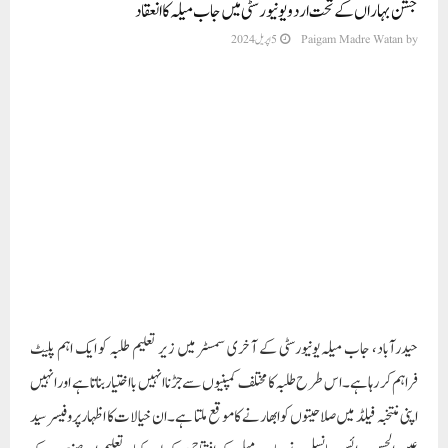
جشن بہاراں کے تحت اردو یونیورسٹی میں جاب میلہ کا انعقاد
by
Paigam Madre Watan
5 اپریل 2024
حیدرآباد، جاب میلہ یونیورسٹی کے آخری سمسٹر میں زیر تعلیم طلبہ کو ایک اہم پلیٹ
فراہم کر رہا ہے۔ اس طرح طلبہ کا مختلف کمپنیوں سے جڑنا انہیں بااختیار بناتا ہے اور انہیں
اپنی منتخبہ فیلڈ میں صلاحیتوں کو ابھارنے کا موقع ملتا ہے۔ ان خیالات کا اظہار پروفیسر سید
عین الحسن، وائس چانسلر نے جاب میلے کے افتتاحی کے بعد کیا۔ تعلیم اور صنعت کے
درمیان فاصلے کو کم کرنے کی غرض سے آج مولانا آزاد نیشنل اردو یونیورسٹی میں آخری
سمسٹر کے طلبہ کے لیے جاب میلہ کا اہتمام کیا گیا۔ طلبہ یونین کی جانب سے منعقد کیے
جانے والے ”جشنِ بہاراں“ کے حصے کے طور پر منعقدہ اس میلے میں یونیورسٹی سے فارغ
ہو نے والے طلبہ کو ملازمتوں کے متنوع مواقع فراہم کیے گئے۔
طلبہ کے جوش و خروش سے بھرپور جشن بہاراں کے دوران ٹیکنالوجی، فینانس، صحت کی
دیکھ بھال اور تعلیم سے متعلق20 کمپنیوں نے طلبہ کو روزگار، انٹرن شپ کے مواقع
فراہم کیے۔