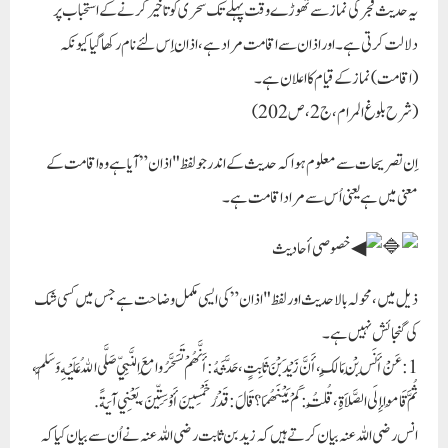
یہ حدیث فجر کی نماز سے تھوڑے وقت پہلے تک سحری کو تاخیر کرنے کے استحباب پر
دلالت کرتی ہے۔ اور اذان سے اقامت مراد ہے، اذان اِس لئے نام رکھا گیا کیونکہ
(اقامت) نماز کے قیام کا اعلان ہے۔
(شرح بلوغ المرام، ج2، ص202)
اِن تصریحات سے معلوم ہوا کہ حدیث کے اندر جو لفظ "اذان” آیا ہے وہ اقامت کے
معنی میں ہے یعنی اُس سے مراد اقامت ہے۔
خصوصی أحادیث
ذیل میں، محولہ بالا حدیث اور لفظ "اذان” کی ایسی مکمل وضاحت ہے جس میں کسی شک
کی گنجائش نہیں ہے۔
1: عَنْ أَنَسِ بْنِ مَالِكٍ، أَنَّ زَيْدَ بْنَ ثَابِتٍ، حَدَّثَهُ: أَنَّهُمْ تَسَحَّرُوا مَعَ النَّبِيِّ صَلَّى اللهُ عَلَيْهِ وَسَلَّمَ،
ثُمَّ قَامُوا إِلَى الصَّلاَةِ، قُلْتُ: كَمْ بَيْنَهُمَا؟ قَالَ: قَدْرُ خَمْسِينَ أَوْ سِتِّينَ ، يَعْنِي آيَةً.
انس رضی اللہ عنہ بیان کرتے ہیں کہ زید بن ثابت رضی اللہ عنہ نے اُن سے بیان کیا کہ