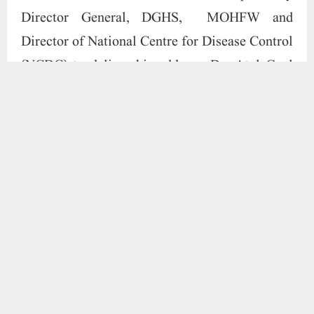
still exist in even the premiere institutions of
the country in dealing with management of
CBRNE Disasters victims. Guest of Honour,
Shri Mohsen Shahedi, DIG, NDRF was invited
to deliver his address. Dr. Ruchika introduced
Shri Mohsen Shahedi having served in all the
three theatres of militancy, insurgency and left-
wing extremism, commanded Rapid Action
Force (RAF). She also mentioned that he has
been conferred with Police Medal for
Meritorious Service in 2016, with President’s
Police Medal for Distinguished Service in 2022
and awarded UN Medal in the service of peace