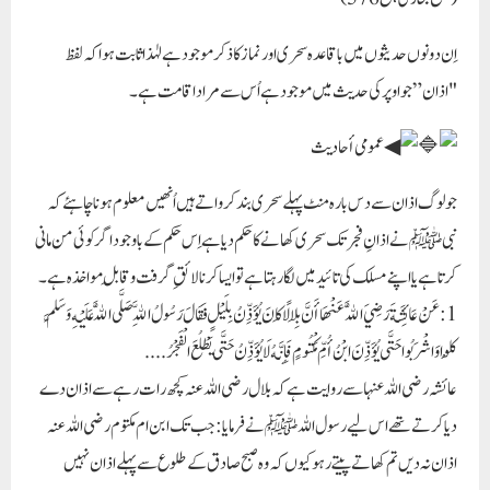
اِن دونوں حدیثوں میں باقاعدہ سحری اور نماز کا ذکر موجود ہے لہٰذا ثابت ہوا کہ لفظ
"اذان” جو اوپر کی حدیث میں موجود ہے اُس سے مراد اقامت ہے۔
عمومی أحادیث
جو لوگ اذان سے دس بارہ منٹ پہلے سحری بند کرواتے ہیں اُنھیں معلوم ہونا چاہئے کہ
نبیﷺ نے اذانِ فجر تک سحری کھانے کا حکم دیا ہے اِس حکم کے باوجود اگر کوئی من مانی
کرتا ہے یا اپنے مسلک کی تائید میں لگا رہتا ہے تو ایسا کرنا لائقِ گرفت و قابلِ مواخذہ ہے۔
1: عَنْ عَائِشَةَ رَضِيَ اللَّهُ عَنْهَا أَنَّ بِلَالًا كَانَ يُؤَذِّنُ بِلَيْلٍ فَقَالَ رَسُولُ اللَّهِ صَلَّى اللَّهُ عَلَيْهِ وَسَلَّمَ
كُلُوا وَاشْرَبُوا حَتَّى يُؤَذِّنَ ابْنُ أُمِّ مَكْتُومٍ فَإِنَّهُ لَا يُؤَذِّنُ حَتَّى يَطْلُعَ الْفَجْرُ . . . .
عائشہ رضی اللہ عنہا سے روایت ہے کہ بلال رضی اللہ عنہ کچھ رات رہے سے اذان دے
دیا کرتے تھے اس لیے رسول اللہ ﷺ نے فرمایا: جب تک ابن ام مکتوم رضی اللہ عنہ
اذان نہ دیں تم کھاتے پیتے رہو کیوں کہ وہ صبح صادق کے طلوع سے پہلے اذان نہیں