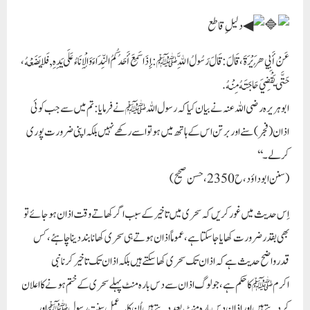
دلیلِ قاطع
عَنْ أَبِي هُرَيْرَةَ،قَالَ: قَالَ رَسُولُ اللَّهِ ﷺ: إِذَا سَمِعَ أَحَدُكُمُ النِّدَاءَ وَالْإِنَاءُ عَلَى يَدِهِ, فَلَا يَضَعْهُ،
حَتَّى يَقْضِيَ حَاجَتَهُ مِنْهُ.
ابوہریرہ رضی اللہ عنہ نے بیان کیا کہ رسول اللہ ﷺ نے فرمایا: تم میں سے جب کوئی
اذان (فجر) سنے اور برتن اس کے ہاتھ میں ہو تو اسے رکھے نہیں بلکہ اپنی ضرورت پوری
کر لے۔‘‘
(سنن ابوداؤد، ح2350، حسن صحیح)
اِس حدیث میں غور کریں کہ سحری میں تاخیر کے سبب اگر کھاتے وقت اذان ہوجائے تو
بھی بقدر ضرورت کھایا جا سکتا ہے، عموماً اذان ہوتے ہی سحری کھانا بند دینا چاہئے، کس
قدر واضح حدیث ہے کہ اذان تک سحری کھا سکتے ہیں بلکہ اذان تک تاخیر کرنا نبی
اکرمﷺ کا حکم ہے، جو لوگ اذان سے دس بارہ منٹ پہلے سحری کے ختم ہونے کا اعلان
کر دیتے ہیں اور اذان دس بارہ منٹ بعد دیتے ہیں اُن کا یہ عمل سنتِ رسولﷺ اور