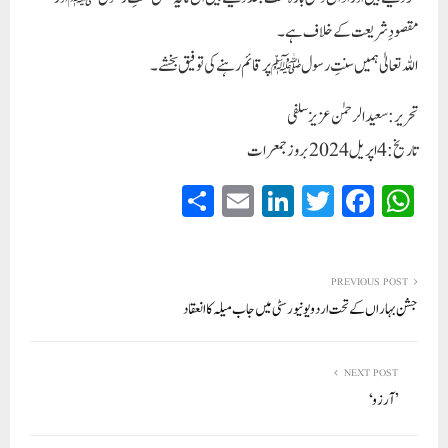
مقصودِ شریعت کے خلاف ہے۔
اللہ تعالیٰ ہمیں سنتِ رسولﷺ پر قائم رہنے کی توفیق بخشے۔
تحریر: سعیدالرحمٰن عزیز سلفی
تاریخ: 4 اپریل 2024 بروز جمعرات
S
E
Li
T
Fa
W
ha
m
nk
wi
ce
ha
re
ail
ed
tte
bo
ts
In
r
ok
A
PREVIOUS POST
جشن بہاراں کے تحت اردو یونیورسٹی میں جاب میلہ کا انعقاد
pp
NEXT POST
’آرزو‘