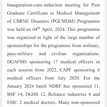
each session from 2022, CAPF sponsoring 6
medical officers from July 2020. For the
January 2024 batch NDRF has sponsored 11,
BSF 14, DGHS 12, Reliance industries 4 and
ESIC 2 medical doctors. Many non-sponsored
medical doctors also joined the programme. A
total of 81 medical officers have taken
admission in January, 2024 session. The
programme was initiated by Prof. (Dr.) Ruchika
Kuba, Director, SOHS who gave an overview
of the programme and introduced the guests.
She reiterated that the programme has been
developed in collaboration with INMAS DRDO