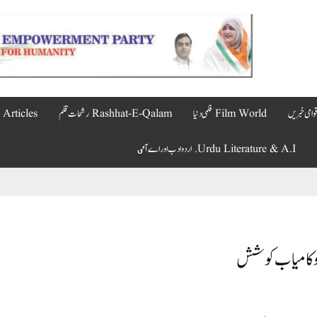
Film World فلمی دنیا
Rashhat-E-Qalam رشحات قلم
Articles مضامین
Urdu Literature & A.I. اردو ادب اور اے آٸ
فردوکامیاب کوشش