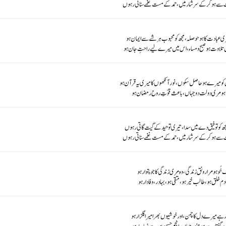
سے ہو کر کے سرشار میں، حمد کے مست نغمے سناتی رہوں
ری عبادت کا ہو حوصلہ، مجھ کو محبوب ہر شے سے ایمان ہو
ق تلاوت ہو صبح و مساء، اس میں میرے لیے راحتِ جان ہو
 میرے ہو حاصل سکوں، نور آنکھوں کا میری یہ قرآن ہو
 ہو مری دولت دوجہاں، باعث قوّتِ روح رمضان ہو
ھ کو توفیق دے میں سدا، تیری توحید کے گیت گاتی رہوں
سے ہو کر کے سرشار میں، حمدکے مست نغمے سناتی رہوں
 خُو ہو مرا رونق زندگی، وہ مری زندگی کا جو پتوار ہو
دم خلق ہو، طالب خیر ہو، متقی ہو، بہادر، وفادار ہو
ا رہے میرے دل کا چمن، اور خوشیوں بھرا میرا گلزار ہو