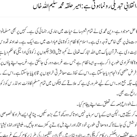
قلابی تبدیلی رونما ہوتی ہے:امیر حلقہ محمد سلیم اللہ خاں
کا حل موجود ہے، دین محمدی نے تمام شعبہائے حیات میں ہماری رہنمائی کی ہے۔کہیں پر بھی مسلمانوں کو 
ادت مالی پر بھی خاص توجہ دی ہے۔ اسلام کا نظام زکوۃ مالی عبادات میں سے ایک ہے۔ خدا وند قد
مسلمانوں کو نماز کی تاکید فرمائی ہے وہیں زکوۃ کا اہتمام کرنے کی بھی سخت ہدایت دی ہے، قرآن پاک میں اللہ تبارک تعالی نے کم و بیش30 جگہ
 زکوۃ کا انفرادی طور پر ذکر ہے۔یہ ایسا نظام ہے جس سے غربت دور کی جاسکتی ہے، غریب اپنے پاؤں پر ک
نصبی کو انجام دیا جا سکتا ہے۔ اس کے نفاذ سے معاشرتی خرابیوں پر قابو پایا جاسکتا ہے۔ اس کے
ۃ ایک جگہ جمع ہو۔اس کے لیے ضروری ہے کہ علاقے کے بینکوں میں تمام مسلم اکاؤنٹ ہولڈرس کو زکوۃ 
 ذرائع سے بھی۔
ں نے الوداع جمعہ کے تعلق سے اپنے پیغام کیا ۔
کرسکتے ہیں ، لیکن ان کے پاس سرمایہ نہیں ہوتا کہ وہ کچھ آگے بڑھ سکیں۔ چنانچہ ایسے افراد کا خصوصی 
وشش کی جائے تاکہ وہ معاشی طور پر خود مختار اور اپنے بل بوتے پر کھڑے ہوجائیں۔ ملیشیا اور انڈونیش
 مدد سے مختلف پراجکٹس پر کام کر چکی ہیں۔ ہندوستان میں بھی ان تنظیموں کی طرز پر کام کرکے غربت کے