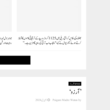
بھٹنڈہ کی وکاس کرانتی ریلی میں 1125 کروڑ روپے کے ترقیاتی کاموں کا آغاز
جواہر لال نہرو 
کرتے ہوئے کیجریوال نے کہا، "پنجاب اب ترقی کی راہ پر گامزن ہے۔”
روایت اور فن
Parwaz پرواز
’آرزو‘
by
Paigam Madre Watan
5 اپریل 2024