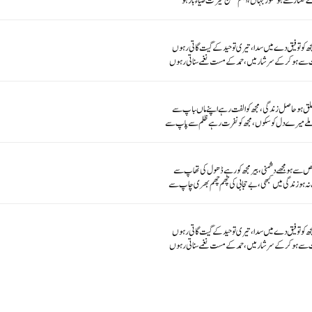
گفتار سے ہو منور جہاں، انجم حسن سیرت ضیاء بار ہو
ھ کو توفیق دے میں سدا، تیری توحیدکے گیت گاتی رہوں
سے ہوکر کے سرشار میں، حمدکے مست نغمے سناتی رہوں
 ہوحاصل زندگی، مجھ کو الفت رہے اپنے ماںباپ سے
لے میرے دل کو سکوں، مجھ کو نفرت رہے ظلم سے پاپ سے
 سے ہومجھے دشمنی، بیر مجھ کو رہے ڈھول کی تھاپ سے
 نہ ہو زندگی میں کبھی ،بے حجابی کی چھم چھم بھری چاپ سے
ھ کو توفیق دے میں سدا، تیری توحید کے گیت گاتی رہوں
سے ہو کر کے سرشار میں،حمدکے مست نغمے سناتی رہوں