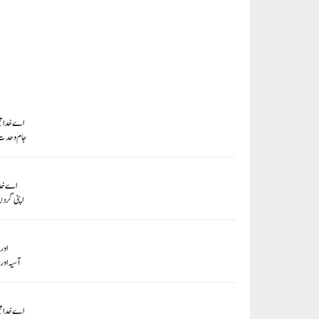
اے خدا مج
جام وحدت 
اے خدا 
اپنی گرد
اور 
آسیہ او
اے خدا مج