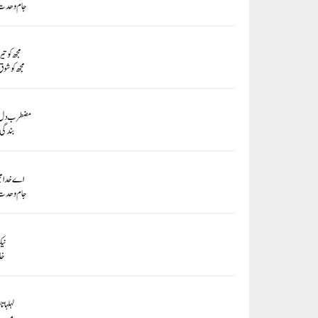
جام وحدت 
مجھ کو تی
مجھ کو شو
مضطرب دل کو
بندگی
اے خدا مج
جام وحدت 
نیک
خا
لہلہات