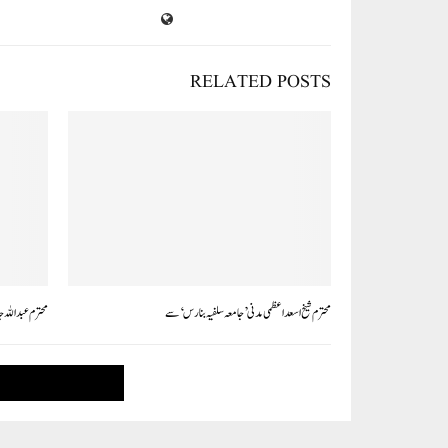
RELATED POSTS
محترم شیخ اسعد اعظمی مدنی ’جامعہ سلفیہ بنارس‘سے
محترم عبداللہ ج