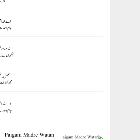
میرے 
اے خدا مج
جام وحدت 
خدمت خلق
نیکیوں سے م
محفل رقص
مجھ کو الفت
اے خدا مج
جام وحدت 
Paigam Madre Watan