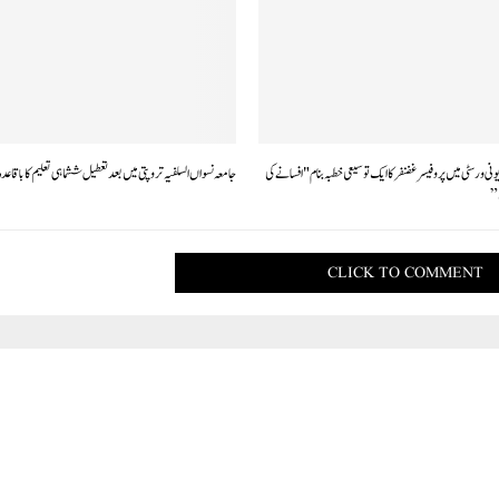
یونی ورسٹی میں پروفیسر غضنفر کا ایک توسیعی خطبہ بنام "افسانے کی
جامعہ نسواں السلفیہ تروپتی میں بعد تعطیل ششماہی تعلیم کا باقاعدہ
”
CLICK TO COMMENT