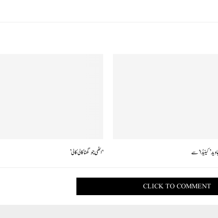
اوید’ کینیڈا‘ سے
‘اٹھّی جو گھٹاکالی کالی’
CLICK TO COMMENT