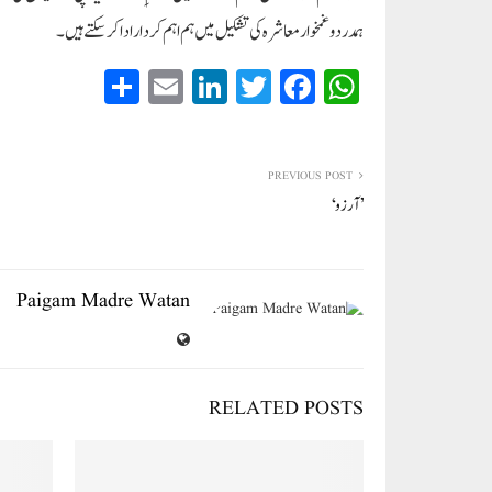
ہمدرد وغمخوار معاشرہ کی تشکیل میں ہم اہم کردار ادا کرسکتے ہیں۔
S
E
Li
T
Fa
W
ha
m
nk
wi
ce
ha
re
ail
ed
tte
bo
ts
In
r
ok
A
PREVIOUS POST
’آرزو‘
pp
Paigam Madre Watan
RELATED POSTS