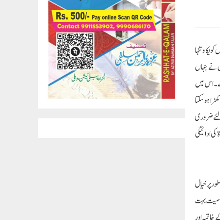
یکا و تنہا
وس نے جہاں
وں پر زکوۃکی ادائیگی کا حکم دیا ہے۔ اس میں
ھڑا ہوسکتا
 لئے ضروری
کی ادائیگی
طور پر خیال
یاسمیت بہت
 خاتمہ اور