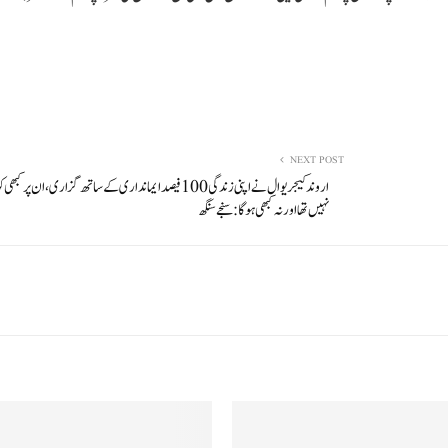
NEXT POST
اروند کیجریوال نے اپنی زندگی 100 فیصد ایمانداری کے ساتھ گزاری، ان پر ک
نہیں تھا اور نہ کبھی ہوگا: سنجے سنگھ