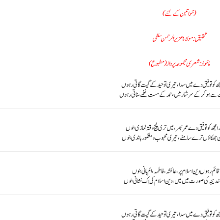
(خواتین کے لئے)
تخلیق: مولانا عزیز الرحمن سلفی
ماخوذ : شعری مجموعہ پرواز (مطبوع)
ھ کو توفیق دے میں سدا، تیری توحید کے گیت گاتی رہوں
سے ہوکر کے سرشار میں، حمد کے مست نغمے سناتی رہوں
مجھ کو توفیق دے عمر بھر، میں تری پنج وقتہ نمازی بنوں
ن جھکاؤں ترے سامنے، تیری محبوب ومشکور باندی بنوں
قائم رہوں دین اسلام پر، عائشہ، فاطمہ، امّ ہانی بنوں
ر خدیجہ کی صورت میں میں، دین اسلام کی اِک نشانی بنوں
ھ کو توفیق دے میں سدا، تیری توحید کے گیت گاتی رہوں