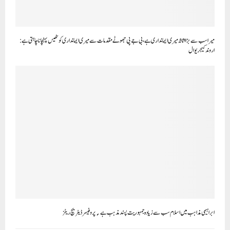
میرا سب سے بڑا اثاثہ میری ایمانداری ہے، بی جے پی جھوٹے مقدمات سے میری ایمانداری کو ٹھیس پہنچانا چاہتی ہے:
اروند کیجریوال
ابراہیمی مذاہب میں اسلام سب سے زیادہ جمہوریت پسند مذہب ہے؍پروفیسرڈیٹریچ ریٹز