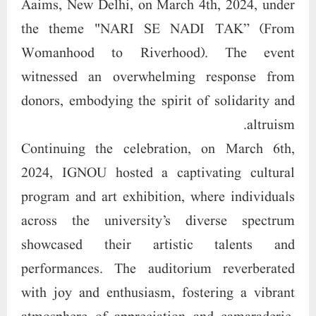
2024, IGNOU hosted a captivating cultural
program and art exhibition, where individuals
across the university’s diverse spectrum
showcased their artistic talents and
performances. The auditorium reverberated
with joy and enthusiasm, fostering a vibrant
atmosphere of appreciation and camaraderie.
March 7th, 2024, marked the day of the
"SILKATHON” – a friendly marathon
organized to exemplify ‘Nari Shakti Viksit
Bharat ke Pragiti Path’ (The Progression of
Women Empowerment in Developed India).
Decked in traditional Indian attire, participants,
both men in kurta pyjama and women in silk