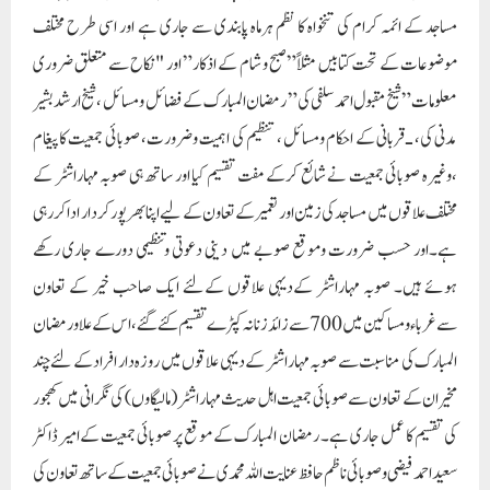
مساجد کے ائمہ کرام کی تنخواہ کا نظم ہرماہ پابندی سے جاری ہے اور اسی طرح مختلف
موضوعات کے تحت کتابیں مثلاً”صبح و شام کے اذکار” اور "نکاح سے متعلق ضروری
معلومات” شیخ مقبول احمد سلفی کی” رمضان المبارک کے فضائل و مسائل ،شیخ ارشد بشیر
مدنی کی، ـ قربانی کے احکام ومسائل ، تنظیم کی اہمیت وضرورت، صوبائی جمعیت کاپیغام
،وغیرہ صوبائی جمعیت نے شائع کرکے مفت تقسیم کیا اور ساتھ ہی صوبہ مہاراشٹر کے
مختلف علاقوں میں مساجد کی زمین اور تعمیر کے تعاون کے لیے اپنا بھرپور کردار ادا کر رہی
ہے۔اور حسب ضرورت وموقع صوبے میں دینی دعوتی وتنظیمی دورے جاری رکھے
ہوئے ہیں۔ صوبہ مہاراشٹر کےدیہی علاقوں کےلئے ایک صاحب خیر کے تعاون
سےغرباءومساکین میں 700 سے زائد زنانہ کپڑے تقسیم کئےگئے، اس کے علاورمضان
المبارک کی مناسبت سے صوبہ مہاراشٹر کے دیہی علاقوں میں روزہ دار افراد کے لئے چند
مخیران کے تعاون سےصوبائی جمعیت اہل حدیث مہاراشٹر(مالیگاوں) کی نگرانی میں کھجور
کی تقسیم کا عمل جاری ہے۔ رمضان المبارک کے موقع پر صوبائی جمعیت کےامیر ڈاکٹر
سعید احمدفیضی و صوبائی ناظم حافظ عنایت اللہ محمدی نے صوبائی جمعیت کے ساتھ تعاون کی