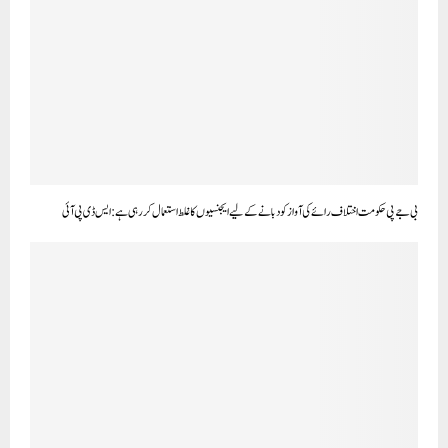
بی جے پی حکومت اختلاف رائے کی آواز کو دبانے کے لیے ایجنسیوں کا غلط استعمال کر رہی ہے: ایس ڈی پی آئی