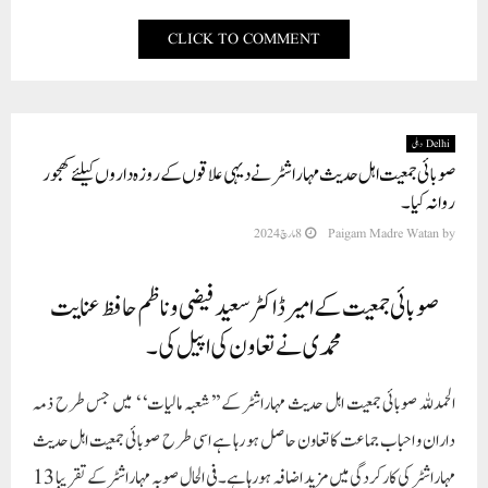
CLICK TO COMMENT
Delhi دہلی
صوبائی جمعیت اہل حدیث مہاراشٹر نے دیہی علاقوں کے روزہ داروں کیلئے کھجور
روانہ کیا۔
by
Paigam Madre Watan
8 مارچ 2024
صوبائی جمعیت کے امیرڈاکٹر سعیدفیضی وناظم حافظ عنایت
محمدی نے تعاون کی اپیل کی ۔
الحمدللہ صوبائی جمعیت اہل حدیث مہاراشٹر کے ’’شعبہ مالیات ‘ ‘ میں جس طرح ذمہ
داران و احباب جماعت کاتعاون حاصل ہو رہا ہے اسی طرح صوبائی جمعیت اہل حدیث
مہاراشٹر کی کارکردگی میں مزید اضافہ ہورہا ہے۔فی الحال صوبہ مہاراشٹر کے تقریبا 13