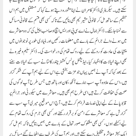
عوام تک پہنچانے کا کام کیا جا سکے۔ عوام کی صحت کے مسائل حکومتوں تک پہنچائے جا
سکتے ہیں۔ سیکریٹری ڈاکٹر کامران نے اپنا مشورہ دیتے ہوئے کہا کہ مستقبل میں ہم اس
تنظیم کے ساتھ مل کر قانونی مشیر ٹیم بھی بنائیں گے تاکہ کسی بھی قسم کے قانونی مسائل
سے نمٹا جا سکے۔ ڈاکٹر جمال نے اے سی پی اور ایس ایچ او صاحب اپیل کی کہ وہ معاشرے
میں ہونے والے جرائم کے بارے میں معلومات رکھیں اور بنیادی طور پر نوجوانوں میں
منشیات کی عادت کو روکنے کے لیے روک تھام کی درخواست کی۔ ڈاکٹر سلیم وغیرہ نے
بھی اپنے خیالات کا اظہار کیا۔ایڈیشنل پولس کمشنر چندرکانتا نے سب کے خیالات سننے
کے بعد کہا کہ آپ نے ہمیں یہاں جو عزت بخشی ہے اس کے لیے ہم آپ کے شکر گزار
ہیں، اس کے علاوہ آپ سب ہمارے آنکھ، کان اور ہاتھ ہیں جس طرح آپ لوگوں کی
صحت کی حفاظت کرتے ہیں اسی طرح ہم بھی ہیں۔ معاشرے میں سیکورٹی اور جرائم پر
قابو پانے کے لیے اپنی خدمات فراہم کرتے ہیں، آج اس موقع پر میری آپ سب سے
گزارش ہے کہ معاشرے کے امن کو برقرار رکھنے اور کسی بھی جرم کی روک تھام کے
لیے اکٹھے ہوں، کسی بھی مشکوک صورتحال کے بارے میں ہمیں بتائیں تاکہ ہم مل کر
ایک بہتر معاشرہ تشکیل دے سکتے ہیں اور ہم آپ کی طرف سے اٹھائے گئے مسائل پر