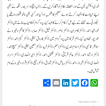
فوری ایکشن لیں گے اور متعلقہ حکام کو آگاہ کریں گے۔ ایس ایچ او سریندر سنگھ نے بھی
اپنے خیالات کا اظہار کرتے ہوئے تنظیم کا شکریہ ادا کیا اور کسی بھی ناخوشگوار واقعے یا
سیکورٹی سے نمٹنے کے لیے مل کر کام کرنے کا عہد کیا۔پروگرام کو کامیاب بنانے میں ڈاکٹر
خورشید احمد، ڈاکٹر کامران، ڈاکٹر ناصر، ڈاکٹر لئیق، ڈاکٹر صابر، ڈاکٹر کاظم وغیرہ نے
بھرپور تعاون کیا۔اہم شرکا میں پروگرام میں ڈاکٹر فاروق سیفی، ڈاکٹر نسیم احمد، ڈاکٹر
مناظر قاسمی، ڈاکٹر اسلام الدین، ڈاکٹر اسلم، ڈاکٹر فرید، ڈاکٹر معین سیفی، ڈاکٹر سمیع احمد،
ڈاکٹر ارشاد احمد، ڈاکٹر عالم قریشی، ڈاکٹر شکیل احمد، ڈاکٹر اسی انصاری، ڈاکٹر اسرار
انصاری،ڈاکٹر شہروز، احمد، ڈاکٹر ریاض، ڈاکٹر شارق، ڈاکٹر رفیع، ڈاکٹر اقرار وغیرہ کے نام
شامل ہیں۔
S
E
Li
T
Fa
W
ha
m
nk
wi
ce
ha
re
ail
ed
tte
bo
ts
In
r
ok
A
PREVIOUS POST