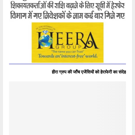
हीरा ग्रुप की जाँच एजेंसियों को हेराफेरी का संदेह