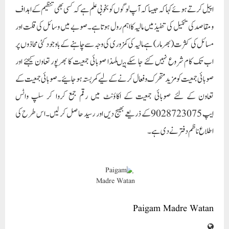
اپیل کرتے ہوئے کہاکہ جیسا کہ آپ لوگوں کو بخوبی علم ہے کہ کسی بھی تنظیم کے اہداف
و مقاصد کی تکمیل کی تنفیذ میں مالیہ کا اہم رول ہوتا ہے۔صوبے میں وسائل کی قلت اور
مسائل کی کثرت (بھرمار) ہے مالیہ کی کمزوری کی وجہ سے چاہنے کے باوجود کئی محاذوں پر
اب تک کام شروع نہیں کئے جا سکے ہیںلہذا صوبائی جمعیت کا بھرپور تعاون کیجئے اور
صوبائی جمعیت کومزید متحرک و فعال کرنے کے لیے کمر بستہ ہو جائیے۔صوبائی جمعیت کے
تعاون کے لئے صوبائی جمعیت کے اکاؤنٹ میں رقم جمع کروا کر سلپ واٹس
ایپ 9028723075کے ذریعے بھیج دیں اور رسید حاصل کر لیں۔اس طرح کی
اطلاع ناظم دفتر نے دی ہے۔
Paigam Madre Watan