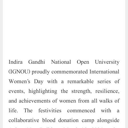
(IGNOU) proudly commemorated International
Women’s Day with a remarkable series of
events, highlighting the strength, resilience,
and achievements of women from all walks of
life. The festivities commenced with a
collaborative blood donation camp alongside
Aaims, New Delhi, on March 4th, 2024, under
the theme "NARI SE NADI TAK” (From
Womanhood to Riverhood). The event
witnessed an overwhelming response from
donors, embodying the spirit of solidarity and
altruism.
Continuing the celebration, on March 6th,