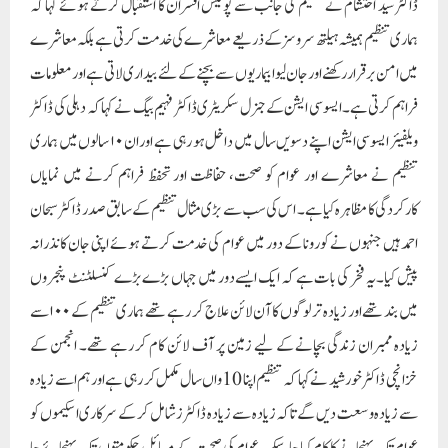
ڈاکٹر سید احتشام نے تنظیم کی جانب سے پولیس افسران کا استقبال کرتے ہوئے کہا کہ
ہماری تنظیم ہمیشہ ہیلتھ سروسز کے ذریعے معاشرے کی خدمت کرتی ہے بلکہ معاشرے
میں امن برقرار رکھنے اور جان لیوا بیماریوں سے بچنے کے لئے بیداری لاتی ہے اورمعلومات
فراہم کرتی ہے۔ایسوسی ایشن کے جنرل سکریٹری ڈاکٹر فہیم بیگ نے کہا کہ دہلی کی ڈاکٹر
ویلفیئر ایسوسی ایشن اپنے دسویں سال میں داخل ہو رہی ہے اور ان ۱۰ سالوں میں ہماری
تنظیم نے معاشرے اور عوام کو صحت، حفاظت اور تحفظ فراہم کرنے میں نمایاں
کارکردگی کا مظاہرہ کیا ہے۔ اس کی سب سے بڑی مثال تنظیم کے سابق صدر ڈاکٹر سبحان
احمد ہیں جنہوں نے کورونا کے دور میں عوام کی خدمت کرتے ہوئے اپنی جان کا نذرانہ
پیش کیا۔ یہ فخر کی بات ہے کہ ایک ایسے دور میں جہاں بڑے بڑے کنسلٹنٹ پنجروں
میں بند تھے اور زیادہ تر لوگوں کا آن لائن علاج کر رہے تھے ہماری تنظیم کے ۱۰۰سے
زیادہ ممبران زندگی بچانے کے لیے زمین پر آف لائن کام کر رہے تھے۔ انجمن کے
خزانچی ڈاکٹر خورشید نے کہا کہ تنظیم اپنا 10واں سال مکمل کر رہی ہے اور ہم اسے زیادہ
سے زیادہ وسعت دیں گے تاکہ زیادہ سے زیادہ ڈاکٹرز شامل کر کے سرکاری ا سکیموں کو