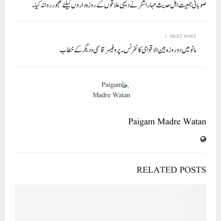
صوبائی جمعیت اہل حدیث مہاراشٹر نے دیہی علاقوں کے روزہ داروں کیلئے کھجور روانہ کیا۔
pp
NEXT POST
مانو میں دو روزہ بین الاقوامی کانفرنس۔ پروفیسر قاسمی و دیگر کے خطاب
Paigam Madre Watan
RELATED POSTS