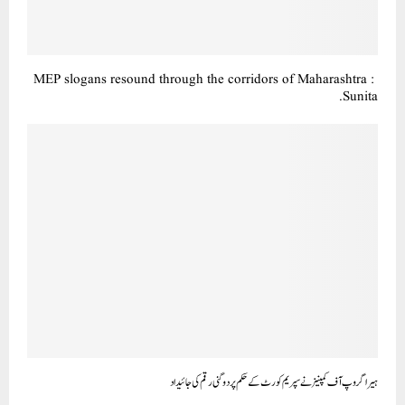
MEP slogans resound through the corridors of Maharashtra :
Sunita.
ہیرا گروپ آف کمپنیز نے سپریم کورٹ کے حکم پر دوگنی رقم کی جائیداد