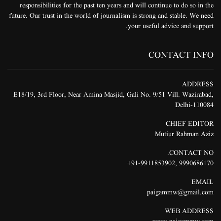
responsibilities for the past ten years and will continue to do so in the
future. Our trust in the world of journalism is strong and stable. We need
your useful advice and support.
CONTACT INFO
ADDRESS
E18/19, 3rd Floor, Near Amina Masjid, Gali No. 9/51 Vill. Wazirabad,
Delhi-110084
CHIEF EDITOR
Mutiur Rahman Aziz
CONTACT NO.
91-9911853902+
,
9990686170
EMAIL
paigammw@gmail.com
WEB ADDRESS