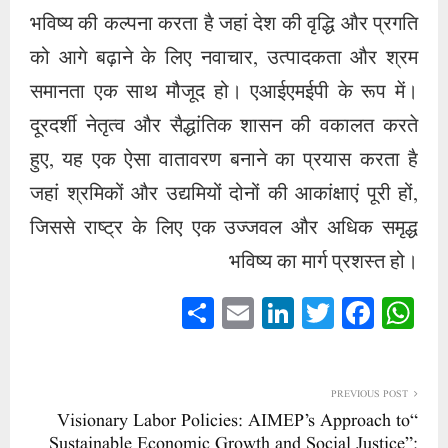
भविष्य की कल्पना करता है जहां देश की वृद्धि और प्रगति
को आगे बढ़ाने के लिए नवाचार, उत्पादकता और श्रम
समानता एक साथ मौजूद हो। एआईएमईपी के रूप में।
दूरदर्शी नेतृत्व और सैद्धांतिक शासन की वकालत करते
हुए, यह एक ऐसा वातावरण बनाने का प्रयास करता है
जहां श्रमिकों और उद्यमियों दोनों की आकांक्षाएं पूरी हों,
जिससे राष्ट्र के लिए एक उज्जवल और अधिक समृद्ध
भविष्य का मार्ग प्रशस्त हो।
S
E
Li
T
Fa
W
ha
m
nk
wi
ce
ha
re
ail
ed
tte
bo
ts
In
r
ok
A
PREVIOUS POST
“Visionary Labor Policies: AIMEP’s Approach to
pp
Sustainable Economic Growth and Social Justice”: