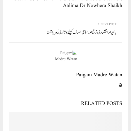
Aalima Dr Nowhera Shaikh
NEXT POST
پائیدار اقتصادی ترقی اور سماجی انصاف کیلئے وژنری لیبر پالیسی
Paigam Madre Watan
RELATED POSTS