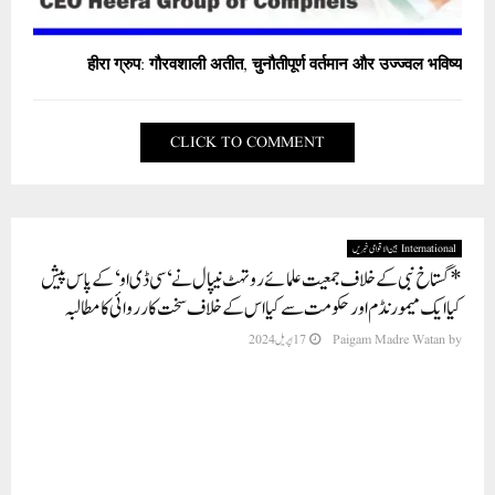
हीरा ग्रुप: गौरवशाली अतीत, चुनौतीपूर्ण वर्तमान और उज्ज्वल भविष्य
CLICK TO COMMENT
International بین الاقوامی خبریں
*گستاخ نبی کے خلاف جمعیت علمائے روتہٹ نیپال نے ‘سی ڈی او ‘کے پاس پیش
کیا ایک میمورنڈم اور حکومت سے کیا اس کے خلاف سخت کارروائی کا مطالبہ
by
Paigam Madre Watan
17 اپریل 2024