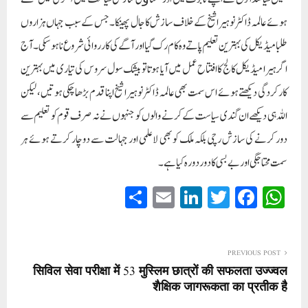
ہوئے عالمہ ڈاکٹر نوہیرا شیخ کے خلاف سازش کا جال پھینکا ۔ جس کے سبب جہاں ہزاروں
طلبا میڈیکل کی بہترین تعلیم پاتے وہ کام رک گیا اور آگے کی کارروائی شروع نا ہو سکی۔ آج
اگر ہیرا میڈیکل کالج کا افتتاح عمل میں آیا ہوتا تو بیشک سول سروس کی تیاری میں بہترین
کارکردگی دیکھتے ہوئے اس سمت بھی عالمہ ڈاکٹر نوہیرا شیخ اپنا قدم بڑھا چکی ہوتیں، لیکن
اللہ ہی دیکھے ان گندی سیاست کے کرنے والوں کو جنہوں نے نہ صرف قوم کو تعلیم سے
دور کرنے کی سازش رچی بلکہ ملک کو بھی لاعلمی اور جہالت سے دو چار کرتے ہوئے ہر
سمت محتاجگی اور بے بسی کا دور دورہ کیا ہے۔
S
E
Li
T
Fa
W
ha
m
nk
wi
ce
ha
re
ail
ed
tte
bo
ts
In
r
ok
A
PREVIOUS POST
सिविल सेवा परीक्षा में 53 मुस्लिम छात्रों की सफलता उज्ज्वल
pp
शैक्षिक जागरूकता का प्रतीक है