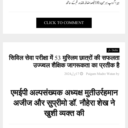
ہیرا گروپ : ہر مہینہ 10فیصد اضافہ فائدہ رقم کے ساتھ
CLICK TO COMMENT
Delhi دہلی
सिविल सेवा परीक्षा में 53 मुस्लिम छात्रों की सफलता
उज्ज्वल शैक्षिक जागरूकता का प्रतीक है
by
Paigam Madre Watan
17 اپریل 2024
एमईपी अल्पसंख्यक अध्यक्ष मुतीउर्रहमान
अजीज और सुप्रीमो डॉ. नौहेरा शेख ने
खुशी व्यक्त की