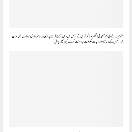
حکومت بنتے ہی ہم سنجیونی اسکیم کو لاگو کریں گے، جس میں دہلی کے بوڑھے پرائیویٹ یا سرکاری اسپتالوں میں علاج
کروا سکیں گے اور تمام اخراجات حکومت برداشت کرے گی: کیجریوال