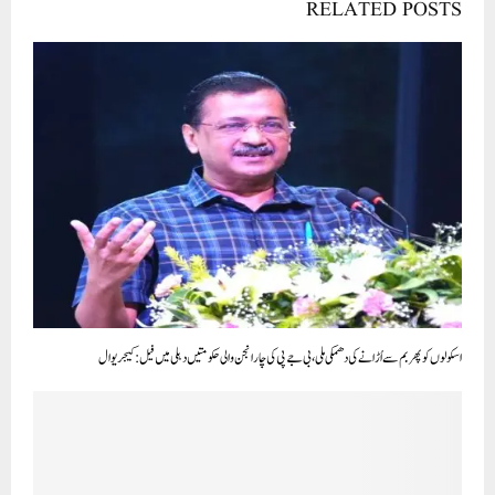
RELATED POSTS
اسکولوں کو پھر بم سے اُڑانے کی دھمکی ملی ، بی جے پی کی چار انجن والی حکومتیں دہلی میں فیل: کیجریوال