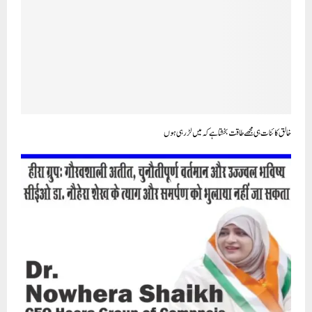
خالق کائنات ہی مجھے طاقت بخشتا ہے کہ میں لڑ رہی ہوں