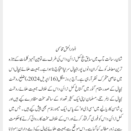
انوار الحق قاسمی
شان رسالت مآب میں سابق جج کمل نرائن داس کی طرف سے توہین آمیز کلمات کے تازہ
ترین معاملہ کو لے کر ان دنوں پورا نیپال سراپا احتجاج بنا ہواہے۔ جمعیت علمائے نیپال اس
میں خاصی متحرک نظر آرہی ہے۔ آج بروز منگل(16/اپریل 2024ء) ضلع روتہٹ
نیپال کے صدرمقام گئور میں گستاخ کمل نرائن داس کے خلاف جمعیت علمائے روتہٹ
نیپال کے بینر تلے،مسلمان اپنی ایک کثیر تعداد کے ساتھ سخت مظاہرے کیے ہیں اور
پرشاسن کاریالیے میں ‘سی ڈی او’کے پاس ایک میمورنڈم بھی پیش کیے ہیں ۔ جس میں
کمل نرائن داس کو فوری گرفتار کرنے اور اس کے خلاف سخت کارروائی کرنے کا حکومت
سے پرزور مطالبہ کیا گیاہے۔ اس موقع سے جمعیت علمائے نیپال کے ذمے داران: مولانا