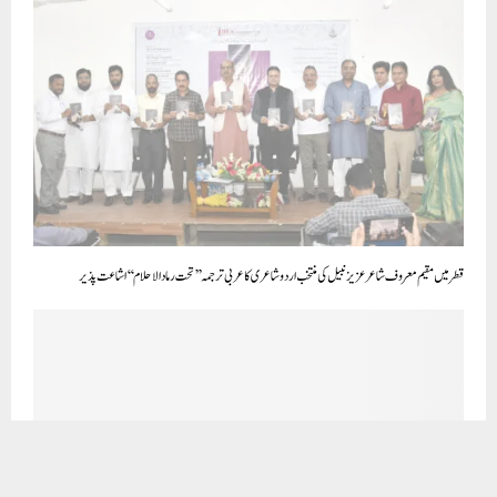
قطر میں مقیم معروف شاعر عزیز نبیل کی منتخب اردو شاعری کا عربی ترجمہ ’’تحت رماد الاحلام‘‘ اشاعت پذیر