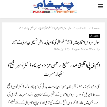
PRIMARY
MENU
Home
Delhi دہلی
سول سروس امتحان میں 53 مسلم طلبا کی کامیابی روشن تعلیمی بیداری کے آثار
Delhi دہلی
سول سروس امتحان میں 53 مسلم طلبا کی کامیابی روشن تعلیمی بیداری کے آثار
by
Paigam Madre Watan
17 اپریل 2024
ایم ای پی اقلیتی صدر مطیع الرحمن عزیز و سپریمو ڈاکٹر نوہیرا شیخ کا
اظہار مسرت
نئی دہلی (نیوز ریلیز) آل انڈیا مہیلا امپاورمنٹ پارٹی کی سپریمو عالمہ ڈاکٹر نوہیرا شیخ
نے 16اپریل کو سول سروس امتحان کے نتیجوں کے اعلان پر اظہار مسرت وشادمی کی
ہے۔ جس میں عالمہ ڈاکٹر نوہیرا شیخ نے ملک کی ترقی اور کامیابی و کامرانی کے لئے تعلیم کو