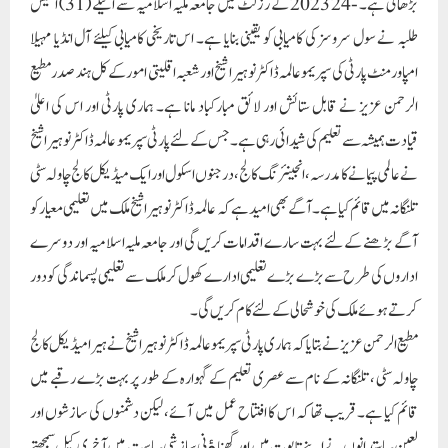
بڑھائی ہے۔ -24 2023 کے رزلٹ میں جامعہ ملیہ اسلامیہ سے اکیلے (31) اکتیس
طلبہ نے سول سروسز کی کامیابی کو یقینی بنایا ہے۔ اس تاریخی کامیابی کیلئے آل انڈیا مہیلا
امپاورمنٹ پارٹی کی سپریمو عالمہ ڈاکٹر نوہیرا شیخ اور شعبہ اقلیتی امور کے کل ہند صدر مطیع
الرحمن عزیز نے قابل ستائش اور لائق مبارکباد مانا ہے۔ ہماری پارٹی اور اس کی اعلیٰ
قیادت ہمیشہ سے تعلیم کی شیدائی رہی ہے۔ جس کے لئے پارٹی سپریمو عالمہ ڈاکٹر نوہیرا شیخ
نے عالمی پیمانے کا مدرسہ ، انجینئرنگ کالج، درجنوں اسکول اور ایک میڈیکل کالج چاولہ سٹی
تلنگانہ میں قائم کیا ہے۔ آگے بھی امید ہے کہ عالمہ ڈاکٹر نوہیرا شیخ ملک میں تعلیمی معیار کو
آگے بڑھنے کے لئے بہت سارے اقدامات کریں گی اور جامعہ ملیہ اسلامیہ اور دوسرے
اداروں کی طرح سے بڑے بڑے تعلیمی ادارے کھول کر ملک سے تعلیمی پسماندگی کو دور
کرتے ہوئے ملک کی خوشحالی کے لئے کام کریں گی۔
مطیع الرحمن عزیز نے بتایا کہ ہماری پارٹی سپریمو عالمہ ڈاکٹر نوہیرا شیخ نے ہیرا میڈیکل کالج
چاولہ سٹی ، تلنگانہ کے نام سے عصری تعلیم کے گہوارہ کے طور پر بہت بڑے رقبے میں
قائم کیا ہے۔ قریب تھا کہ اس کا افتتاح عمل میں آئے، لیکن دشمنوں کی سازشوں اور
لعین سیاستدانوں نے اپنے تابوت میں اور گھناﺅنی سازشی سیاست میں آخری کیل سمجھتے