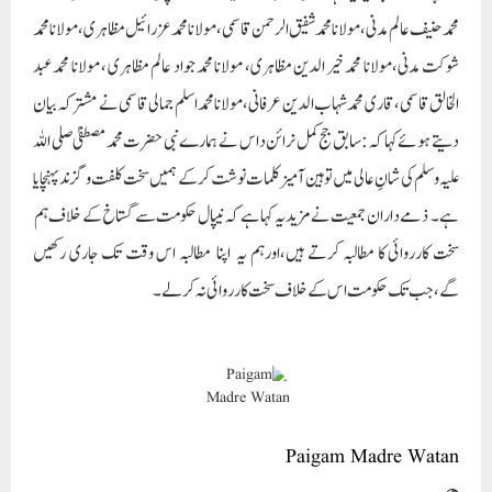
محمد حنیف عالم مدنی،مولانا محمد شفیق الرحمن قاسمی ،مولانا محمد عزرائیل مظاہری،مولانا محمد
شوکت مدنی،مولانا محمد خیر الدین مظاہری، مولانا محمد جواد عالم مظاہری ، مولانا محمد عبد
الخالق قاسمی،قاری محمد شہاب الدین عرفانی،مولانا محمد اسلم جمالی قاسمی نے مشترکہ بیان
دیتے ہوئے کہا کہ: سابق جج کمل نرائن داس نے ہمارے نبی حضرت محمد مصطفیٰ صلی اللہ
علیہ وسلم کی شانِ عالی میں توہین آمیز کلمات نوشت کرکے ہمیں سخت کلفت و گزند پہنچایا
ہے۔ ذمے داران جمعیت نے مزید یہ کہاہے کہ نیپال حکومت سے گستاخ کے خلاف ہم
سخت کارروائی کا مطالبہ کرتے ہیں،اورہم یہ اپنا مطالبہ اس وقت تک جاری رکھیں
گے،جب تک حکومت اس کے خلاف سخت کارروائی نہ کرلے۔
Paigam Madre Watan