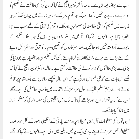
سب سے بڑا ذریعہ بتایا ہے۔ عالمہ ڈاکٹر نوہیرا شیخ نے کہا کہ دنیا کی کسی طاقت نے تعلیم کو
دوسرے درجے پر نہیں رکھا ہے بلکہ ہر قوم ، ہر ملک اور ہر زمانے میں یہاں تک کہ ہر
مذہب میں تعلیم کو اعلیٰ مقاصد کی حصولیابی اور ملک و قوم کی ترقی کے لئے سب سے بڑا
ہتھیار بتایا ہے۔ انہوں نے کہا کہ قومیں تب تک زوال پذیر رہیں گی جب تک تعلیم کے
زیور سے آراستہ نہیں ہو جاتیں۔ لہذا سرکاروں کو تعلیمی معیار کو ترقی اور افزائش دینے
کے لئے بڑے سے بڑے بجٹ کا اعلان کرنا چاہئے ۔ کیونکہ تعلیم ہی وہ ہتھیار ہے جو دنیا کی
بڑی سے بڑی طاقتوں کو زیر کرنے کی طاقت رکھتی ہے۔ عالمہ ڈاکٹر نوہیرا شیخ نے کہا کہ
مجھے اس بات سے خوشی محسوس ہوئی ہے کہ اس سال پچھلے سالوں سے بلند مقام پر قائم
ہوتے ہوئے 53 مسلم طلبا نے سول سروسز کے امتحاب میں کامیابی حاصل کی ہے۔ مجھے
امید ہے کہ یہ تعداد مزید اور بڑھے گی تاکہ ملک میں اقلیتوں کی حصہ داری کو منظم انداز
میں نافذ کیا جا سکے۔
ان باتوں کی معلومات آل انڈیا مہیلا امپاورمنٹ پارٹی کے اقلیتی امور کے کل ہند صدر
مطیع الرحمن عزیز نے اپنے جاری ایک پریس ریلیز میں دی ہے۔ انہوں نے کہا کہ مجھے