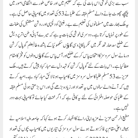
سب سے بڑی خوشی اس بات کی ہے کہ تعلیم میں اور خاص طور سے انتظامی امور میں
پیچھے چھوٹ جانے والے مسلم طبقہ کے طلبا نے 53 کی تعداد میں کامیابی حاصل کی ہے۔
یہ ملک بھارت میں مسلمانوں کی تعلیم سے بے رغبتی کو دلچسپی اور روشن مستقبل کی ضمانت
کے طور پر نمایاں کرتا ہے۔ دوسری خوشی کی بات یہ ہے کہ میرے آبائی وطن اتر پردیش
کے ضلع سدھارتھ نگر میں ٹکریا کا پڑوسی گاﺅں سکھوئیا کے باشندہ طالبعلم گوپال کرشن
ورما نے سول سروسز کا امتحان پاس کرکے ضلع اور آس پاس کے گاﺅں والوں کو فخر کا مقام
عطا کیا ہے۔ اس بات کے لئے گوپال کرشن کو تہہ دل سے مبارکباد پیش کرتے ہیں۔ ملک
عزیز سے 53 مسلم طلبا کا سول سروسز میں کامیاب ہونا لائق مبارکباد ہے۔ امید کرتے
ہیں کہ آنے والے سالوں میں یہ تعداد اور زیادہ بڑھے گی اور اس بڑھتی ہوئی مسلم طبقہ
کے طلبا کی حوصلہ افزائی کے لئے یہ کافی ہے کہ اگر محنت کیا جائے تو کامیابی بہت دور
نہیں ہے۔
مطیع الرحمن عزیز نے مزید اپنی رائے کا اظہار کرتے ہوئے کہا کہ جامعہ ملیہ اسلامیہ نے
ہمیشہ اعلیٰ مقام پر فائز ہوتے ہوئے سول سروسز کی تیاریوں میں کامیاب بچوں کی تعداد