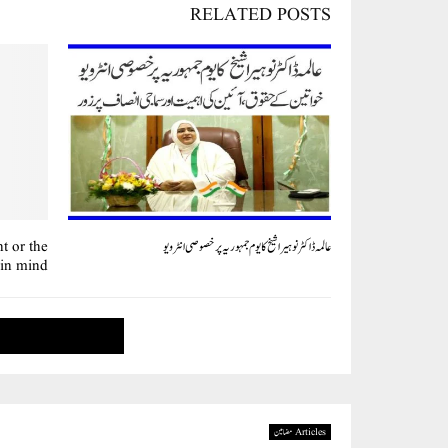
RELATED POSTS
عالمہ ڈاکٹر نوہیرا شیخ کا یوم جمہوریہ پر خصوصی انٹرویو
t or the
in mind.
Articles مضامین