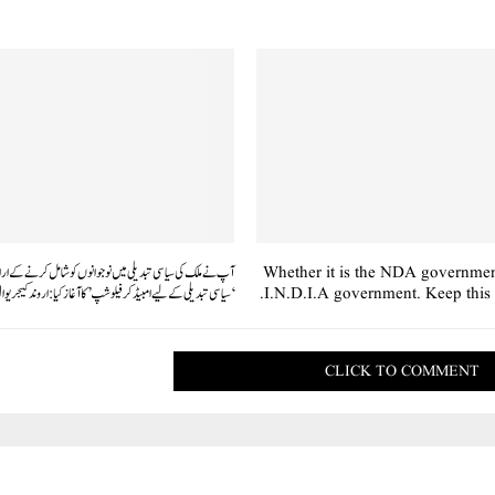
Whether it is the NDA governmen
آپ نے ملک کی سیاسی تبدیلی میں نوجوانوں کو شامل کرنے کے 
I.N.D.I.A government. Keep this 
‘سیاسی تبدیلی کے لیے امبیڈکر فیلوشپ’ کا آغاز کیا: اروند کیجریوا
CLICK TO COMMENT