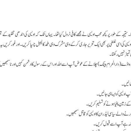
۔ نتیجہ کے طور پر کچھ محب اویسی نے مجھے کافی ٹرول کیا تھا۔ یہاں تک کہ اویسی کی اندھی تقلید ک
ی کی اسی غلطی پر بھی ایک تحریر جاری کرکے وہی مشرک وہی ملحد کا لیبل چسپا کریں۔ اور غور کریں یہ م
 تمیز نہیں رکھتا۔
رہ اڈے (دارالحرام بینک) چلانے کے عوض آپ اسے اللہ اور اس کے رسول کا دشمن کہیں اور نا سمجھیں 
 مانیں۔
پ اویسی کو ایسا ہی جانیں۔
ے زمین مافیا ہونے کو تسلیم کریں۔
رنے والے سیاسی لیڈران کا اویسی کو قاتل سمجھیں۔
ا قبضہ ہے آپ اسے قبول کریں۔