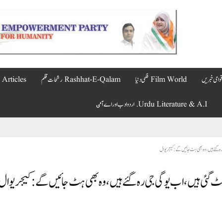
Film World فلمی دنیا
Rashhat-E-Qalam رشحات قلم
Articles مضامین
Urdu Literature & A.I. اردو ادب اور اے آٸ
ہ گئے ہیں، وہ بھی ہٹ جائیں گے: کیجریوال
 گئی ہیں، اب یوگی جی رہ گئے ہیں، وہ بھی ہٹ جائیں گے: کیجریوال