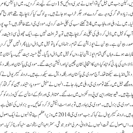
ستم ظریفی یہ ہے کہ میں نے دہلی میں سبھی کے لیے تمام ادویات مفت کر دیں، لیکن جب میں جیل گیا تو انہوں نے میری دوائیں 15 دن کے لیے بن
لیتا ہوں۔ میری شوگر 300 سے 350 تک پہنچ گئی تھی۔ زیادہ شوگر کی وجہ سے گردے اور جگر خراب ہو جاتے ہیں۔ یہ لوگ کیا کرنا چاہتے تھے؟ تاری
بہت سے واقعات کی جب مخالفین کو جیلوں میں ڈالا اور جسمانی طور پر تباہ کیا گیا۔ میں نے دہلی اور پنجاب میں 24 گھنٹے سب کی بجلی مفت کر دی۔ مودی جی اتنے 
کو جیل میں ڈال کر دہلی کی بجلی بند کرنا چاہتے ہیں تو یہ شرافت نہیں ہے۔ ایک چھوٹی سی ذہنیت ر
وٹن ہے۔ پیوٹن نے اپوزیشن کے تمام رہنماؤں کو یا تو جیل میں ڈال دیا یا پھر انہیں قتل کر د
یں چند روز قبل انتخابات ہوئے۔ وہاں بھی تمام اپوزیشن لیڈروں کو جیل میں ڈال دیا گیا۔شیخ حسینہ جیت گئیں۔ پاکستان 
کی پارٹی کو تباہ کیا، ان کا انتخابی نشان چھین لیا اور الیکشن جیت گئے۔ مودی جی پاکستان اور بنگلہ د
ہ دیش انڈیا سے سیکھتا تھا۔ آج مودی جی پاکستان اور بنگلہ دیش سے سیکھ رہے ہیں۔اروند کیجریوال نے ک
 وہ مجھے جیل میں رکھتے تو مودی جی دہلی میں ہار جاتے۔ انہوں نے منیش سسودیا، ستیندر جین کو گرفتار ک
اہتے ہیں۔ شیوسینا اور این سی پی دو ٹکڑوں میں بٹ گئے۔ ممتا بنرجی اور ایم کے اسٹالن کے کئی وزراء کو گرفت
مودی جی بزدل ہیں۔ مودی جی بہادر ہیں تو براہ راست الیکشن لڑ کر دکھائیں۔ یہ بزدلوں کی نشانی 
یہ ملک وہ جمہوریت کو تباہ کر رہے ہیں۔ وہ بابا صاحب کے آئین کو تباہ کر رہے ہیں۔ اروند کیجریوال نے کہا کہ جب مودی جی 2014 میں وزیر اعظم بنے