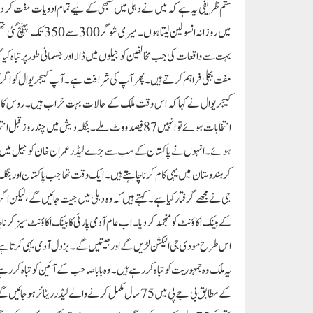
میں روزانہ انسولین 
مفت بجلی فراہم کرتے ہیں۔ پھر آپ کی شرافت ہے۔ آپ کیجریوال کو اگر آپ 
کیجریوال نے کہا کہ اس وقت ملک کے حالات بہت خراب ہیں۔ روس کا صدر پی
انتخابات ہوئے تو انہیں 87 فیصد ووٹ ملے۔ بنگلہ دیش م
ہوئے۔ انہوں نے پاکستان کے سب سے بڑے لیڈر عمران خان کو جیل میں ڈالا، ان 
کر ہندوستان میں یہی کام کرنا چاہتے ہیں۔ ایک وقت تھا جب پاکستان اوربنگل
جی نے مجھے گرفتار کیا ہے۔ کہتے ہیں کہ وہ دہلی میں جیت جائیں گے، لیکن اگر
کے بینک اکاؤنٹ کو منجمد کر دیا۔ اب عام آدمی پارٹی کا بینک اکاؤنٹ سیز کرنا چ
اس طرح مودی جی الیکشن لڑیں گے اور جیتیں گے۔ بزدل آدمی یہی کرتا ہے۔ 