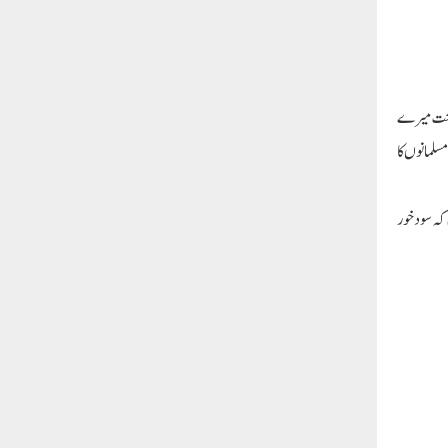
ے تحت میرے
سلمانوں کا
کہ سود خور