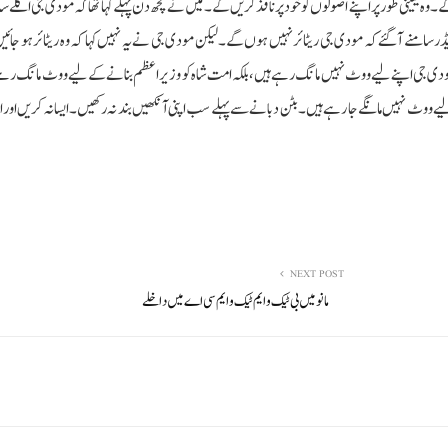
ں گے۔ وہ یقینی طور پر اپنے اصولوں کو خود پر نافذ کریں گے ۔ میں نے کچھ دن پہلے کہا تھا کہ مودی جی اگلے سا
لیڈر سامنے آگئے کہ مودی جی ریٹائر نہیں ہوں گے۔ لیکن مودی جی نے یہ نہیں کہا کہ وہ ریٹائر ہو ج
ہے۔ مودی جی اپنے لیے ووٹ نہیں مانگ رہے ہیں، بلکہ امت شاہ کو وزیر اعظم بنانے کے لیے ووٹ مانگ ر
ووٹ نہیں مانگے جا رہے ہیں۔ بٹن دبانے سے پہلے سب اپنی آنکھیں بند نہ رکھیں۔ایسا نہ کریں اور 
NEXT POST
مانو میں بی ٹیک و ایم ٹیک و ایم سی اے میں داخلے