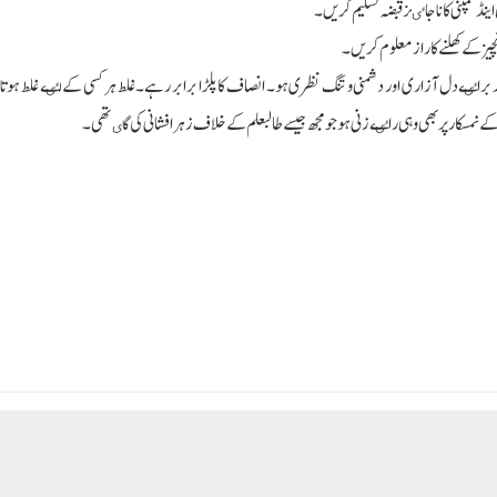
نڈ کمپنی کا ناجاٸز قبضہ تسلیم کریں۔
د براٸے دل آزاری اور دشمنی و تنگ نظری ہو۔ انصاف کا پلڑا برابر رہے۔ غلط ہر کسی کے لٸے غلط ہوتا 
سکار پر بھی وہی راٸے زنی ہو جو مجھ جیسے طالبعلم کے خلاف زہر افشانی کی گٸ تھی۔