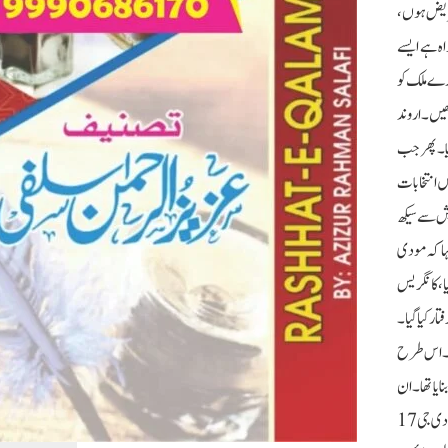
د کر دیں۔ میں ذیابیطس کا مریض ہوں،
خ گواہ ہے ایسے
طاقتور ہیں، آپ پورے ملک کو
کھیں۔اروند
یا۔ پھر جب
میں انتخابات
یش سے سیکھ
ہا کہ مودی
یا، کانگریس
ار کیا گیا۔
ہے۔ اس طرح
 تو انہوں نے ایک اصول بنایا تھا۔ ان
کے مطابق بی جے پی میں 75 سال مکمل کرنے والے لیڈر ریٹائر ہو جائیں گے۔ اس اصول کے تحت انہوں نے اڈوانی، مرلی منوہر جوشی، سمترا مہاجن، یشونت سنہا کو ریٹائر کیا۔ مودی جی 17