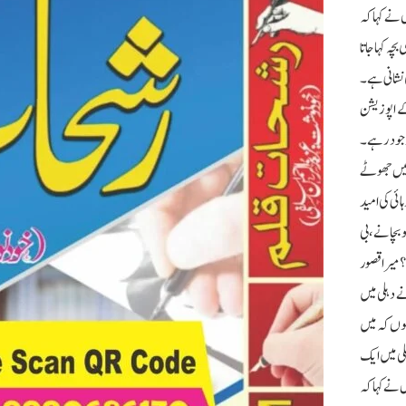
ں نے کہا کہ
ہ کہا جاتا
 نشانی ہے۔
 ملک کے اپوزیشن
موجود رہے ۔
نہیں جھوٹے
ئی کی امید
سووں گا۔ 24 گھنٹے، ایک ایک لمحہ، ملک کو بچانے، بی
 میرا قصور
ے دہلی میں
ہوں کہ میں
میں نے دہلی میں ایک
ہت اچھا لگے گا۔کیجریوال نے کہا کہ