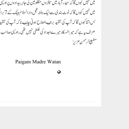
میں نہیں کہوں گا کہ حیدر آباد میں سیکڑوں مظلومین کی جاٸیدادوں پر اویسی ای
میں نہیں کہوں گا کہ نوٹ بندی سے ایک ہفتہ قبل دارالسلام بینک کے 7 برانچیز کے کھلنے کا راز معلوم کریں۔
بس اتنا کہوں گا کہ آپ کی تنقید براٸے اصلاح ہونی چاہٸے نا کہ آپ کی تنقی
صرف یہ ہے کہ میرا نمسکار میرے اجداد کی غلطی نہیں تھی۔ اویسی صاحب کے نم
مطیع الرحمن عزیز
Paigam Madre Watan
RELATED POSTS