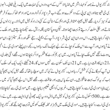
روند کیجریوال نے جمعہ کو مہاراشٹر میں انڈیا الائنس کے امیدواروں کی حمایت میں ایک ریلی نکالی۔ انہو
جی شیوسینا اور این سی پی کے دو ٹکڑے ہو گئے، اب شرد پوار کو آوارہ روح اور ادھو ٹھاکرے کو فرضی بچ
ز کردیا۔ مجھے جیل بھیجا، ممتا بنرجی اور ایم کے اسٹالن کے کئی وزراء کو جیل میں ڈالا۔ یہ بزدلوں کی
گر وہ ملک بھر میں 5000 اسکول اور اسپتال بناتے اور بجلی مفت کر دیتے تو بہت اچھا ہوتا۔ لیکن وہ پاکستان بنگلہ دیش سے سیکھنا چاہتے ہیں اور
و تباہ کرنا چاہتے ہیں۔ اس دوران این سی پی شرد پوار، آپ کے ایم پی۔سنجے سنگھ اور دیگر سینئر لیڈران 
انے آیا ہوں اور آپ سے اس ملک کو بچانے کے لیے بھیک مانگ رہا ہوں۔ کچھ دن پہلے مودی جی نے ا
ووٹ مانگنے نہیں ملک بچانے آیا ہوں۔ میں سپریم کورٹ کا شکریہ ادا کرنا چاہتا ہوں۔ مجھے اتنی جلدی رہا
نہیں تھی۔ یہ خدا کے معجزے سے کم نہ تھا۔ عدالت نے انتخابی مہم کے لیے 21 دن کا وقت دیا ہے۔ میں 21 دن تک سکون سے نہیں 
آپ کو جگانے کی کوشش کر رہا ہوں۔ کیجریوال نے کہا کہ میں سوچ رہا تھا کہ مجھے جیل کیوں بھیجا گیا؟
ہ یہ لوگ بہت طاقتور ہیں۔ ان کے پاس پیسہ اور طاقت ہے۔ مجھے جیل اس لیے بھیجا گیا کہ میں ن
ن بنایا، مودی جی اسے روکنا چاہتے ہیں، غریبوں کو اچھی تعلیم دینا چاہیے۔ میں مودی جی سے کہنا چاہتا 
نے دہلی میں 500 اسکول بنائے، آپ 5 ہزار اسکول بنائیں، تب آپ کی عظمت ہے۔ 500 اسکول بنانے پر کیجریوال کو جیل میں ڈال دو، یہ ایک چھوٹی سی ذہنیت ہے۔ 
شاندار سرکاری اسپتال اور محلہ کلینک بنایا، ہر ایک کا علاج۔مفت میں کیا۔ مودی جی اسے روکنا چاہتے ہیں۔ مودی جی ملک میں 5 ہزار محلہ کلینک کھولیں تو ب