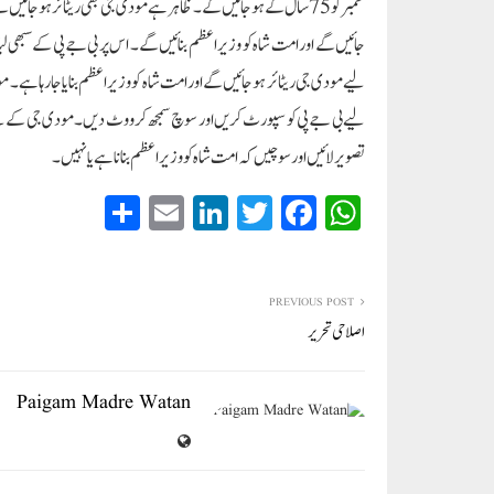
ستمبر کو 75 سال کے ہو جائیں گے۔ ظاہر ہے مودی جی بھی ریٹائر ہو جائی
جائیں گے اور امت شاہ کو وزیر اعظم بنائیں گے۔ اس پر بی جے پی کے سبھی 
لیے مودی جی ریٹائر ہو جائیں گے اور امت شاہ کو وزیر اعظم بنایا جا رہا 
لیے بی جے پی کو سپورٹ کریں اور سوچ سمجھ کر ووٹ دیں۔ مودی جی کے لیے 
تصویر لائیں اور سوچیں کہ امت شاہ کو وزیر اعظم بنانا ہے یا نہیں۔
S
E
Li
T
Fa
W
ha
m
nk
wi
ce
ha
re
ail
ed
tte
bo
ts
In
r
ok
A
PREVIOUS POST
اصلاحی تحریر
pp
Paigam Madre Watan