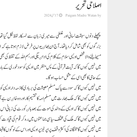
اصلاحی تحریر
by
Paigam Madre Watan
17 مئی 2024
پچھلے دنوں سبقت لسانی اور غلطی سے میری زبان سے نمسکار لفظ نکل گیا تھا
بزرگوں کو بھی شامل کردیا تھا۔ آج ان بھاٸیوں پر فرض لازم ہوتا ہے کہ اویس
مسیحا بننے والا شخص اویسی سلام کے کلام کی اداٸیگی اور بسم اللہ کے تلفظ کی بھی
میں نہیں کہوں گا کہ آیت قرآنی کے پس منظر میں اویسی کو سود خوری کے با
کے حامی کا بھی اسی کے مثل حساب ہوگا۔
میں نہیں کہوں گا کہ سود سے پاک مسلم معیشت کی بربادی کا ذمہ دار اویسی کو
میں نہیں کہوں گا کہ ملک بھارت میں مسلم امہ کا تقسیم کار اور وہ خاٸن ہے آ
میں نہیں کہوں گا کہ اویسی کے والد کی موت کے بعد ہاٸ کورٹ کی زبانی اس ک
میں نہیں کہوں گا کہ ملک کی مختلف سیاسی جماعتوں میں رہ کر قوم کی قیادت ک
میں نہیں کہوں گا تلنگانہ کی اکثر وقف پراپرٹیز پر اویسی اور اس کے لوگوں ک