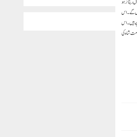
ل ریٹائر ہو
ائیں گے۔اس
ہے ہیں۔ اس
امت شاہ کی