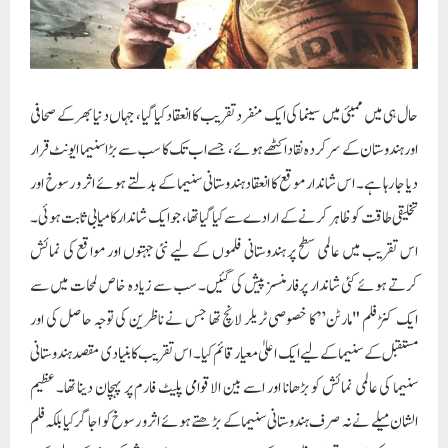
حال ہی میں ممبئی میں سینما کی ایک منفرد تقریب کا انعقاد کیا گیا، جہاں دنیا بھر کے صحافی
اور ہندوستان کے سرکردہ نقاد اکٹھے ہوئے، جسے اب تک کا سب سے بڑا سنیما ایونٹ قرار
دیا جا رہا ہے۔ اس شاندار موقع کا انعقاد ہندوستانی سنیما کے بدلتے ہوئے اثر و رسوخ اور
تخلیقی طاقت کو ظاہر کرنے کے ارادے سے کیا گیا تھا، جو ایک شاندار کامیابی ثابت ہوئی۔
اس تقریب میں عالمی سطح پر ہندوستانی فلموں کے لیے نئی جہتوں اور مواقع کی نمائش
کرتے ہوئے کئی شاندار پرفارمنسز پیش کی گئیں۔ سب سے زیادہ خاص لمحات میں سے
ایک کنڑ فلم "مارٹن” کا خصوصی ٹریلر لانچ تھا جس نے ناظرین کی توجہ حاصل کی اور
مستقبل کے سنیما کے لیے ایک اعلیٰ معیار قائم کیا۔ اس تقریب کا بنیادی مقصد ہندوستانی
سنیما کی عالمی نمائش کو بڑھانا اور اسے بین الاقوامی پلیٹ فارم پر پہچان دینا تھا۔ عظیم
الشان میلے نے نہ صرف ہندوستانی سنیما کے بڑھتے ہوئے اثر و رسوخ کو اجاگر کیا بلکہ فلم