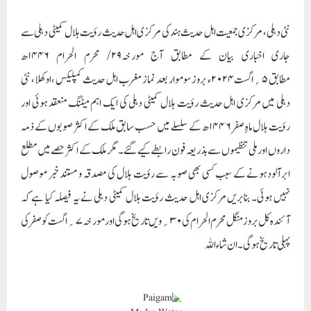
نئی دہلی، مرکزی جمعیت اہل حدیث ہند کی مرکزی اہل حدیث رؤیت ہلال کمیٹی دہلی سے
جاری اخباری بیان کے مطابق آج مورخہ۲۹/ محرم الحرام ۱۴۴۶ھ
مطابق ۵؍اگست ۲۰۲۴ء بروز سوموار بعد نماز مغرب اہل حدیث کمپلیکس ، اوکھلا، نئی
دہلی میں مرکزی اہل حدیث رؤیت ہلال کمیٹی دہلی کی ایک اہم میٹنگ منعقد ہوئی اور
رؤیت ہلال ماہِ صفر ۶ ۱۴۴ھ کے سلسلے میں حسب سابق ملک کے اکثر صوبوں کے ذمہ
داروں اور ملی تنظیموں سے بذریعہ فون رابطے کیے گئے۔ مگر ملک کے اکثر حصے میں مطلع
ابرآلودہونے کے سبب کسی بھی صوبہ سے رؤیت ہلال کی مصدقہ و مستند خبر موصول
نہیں ہوئی۔ بنابریں مرکزی اہل حد یث رؤیت ہلال کمیٹی دہلی نے یہ فیصلہ کیا ہے کہ
آئندہ کل بروز منگل محرم الحرام کی ۳۰؍ویں تاریخ ہوگی اور مورخہ۷؍اگست کو صفر کی
پہلی تاریخ ہوگی۔ ان شاء اللہ