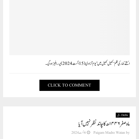
اکشے کمار کی فلم ‘کھیل کھیل میں’ یوم آزادی (15 اگست 2024) پر ریلیز ہوگی۔
CLICK TO COMMENT
Delhi دہلی
ماہ صفر ۱۴۴۶ھ کا چاندنظر نہیں آیا
by
Paigam Madre Watan
6 اگست 2024