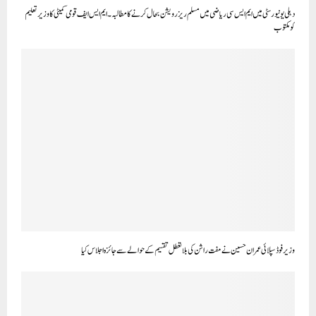
دہلی یونیورسٹی میں ایم ایس سی ریاضی میں مسلم ریزرویشن بحال کرنے کا مطالبہ۔ ایم ایس ایف قومی کمیٹی کا وزیر تعلیم
کو مکتوب
وزیر فوڈ سپلائی عمران حسین نے مفت راشن کی بلا تعطل تقسیم کے حوالے سے جائزہ اجلاس کیا