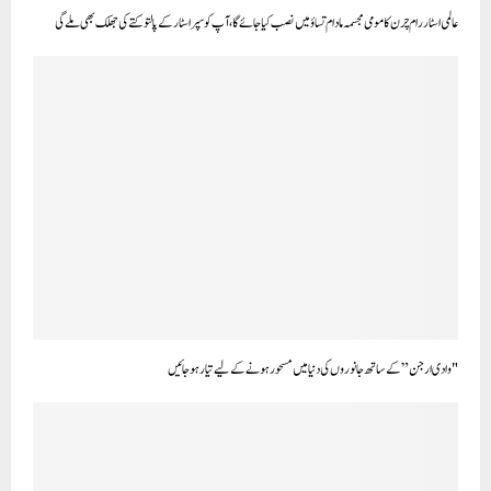
عالمی اسٹار رام چرن کا مومی مجسمہ مادام تساؤ میں نصب کیا جائے گا، آپ کو سپر اسٹار کے پالتو کتے کی جھلک بھی ملے گی
"وادی ارجن” کے ساتھ جانوروں کی دنیا میں مسحور ہونے کے لیے تیار ہو جائیں