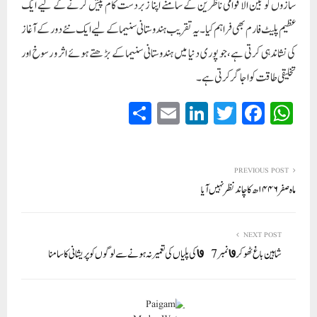
سازوں کو بین الاقوامی ناظرین کے سامنے اپنا زبردست کام پیش کرنے کے لیے ایک
عظیم پلیٹ فارم بھی فراہم کیا۔ یہ تقریب ہندوستانی سنیما کے لیے ایک نئے دور کے آغاز
کی نشاندہی کرتی ہے، جو پوری دنیا میں ہندوستانی سنیما کے بڑھتے ہوئے اثر و رسوخ اور
تخلیقی طاقت کو اجاگر کرتی ہے۔
S
E
Li
T
Fa
W
ha
m
nk
wi
ce
ha
re
ail
ed
tte
bo
ts
In
r
ok
A
PREVIOUS POST
ماہ صفر ۱۴۴۶ھ کا چاندنظر نہیں آیا
pp
NEXT POST
شاہین باغ ٹھوکر ७نمبر ७ 7کی پلیا ں کی تعمیر نہ ہونے سے لوگوں کو پریشانی کا سامنا