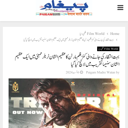
PRIMARY
MENU
Home
Film World فلمی دنیا
بہت انتظار کی جانے والی کنڑ فلم مارٹن کا عظیم الشان ٹریلر ممبئی میں ایک عظیم الشان سنیما تقریب میں لانچ کیا گیا
Film World فلمی دنیا
بہت انتظار کی جانے والی کنڑ فلم مارٹن کا عظیم الشان ٹریلر ممبئی میں ایک عظیم
الشان سنیما تقریب میں لانچ کیا گیا
by
Paigam Madre Watan
6 اگست 2024