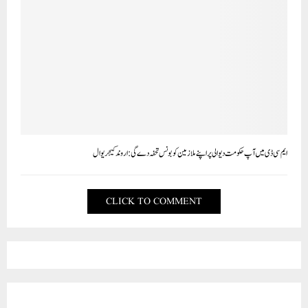
ایم سی ڈی میں آپ حکومت دیوالی پر اپنے ملازمین کو بونس تحفہ دے گی: اروند کیجریوال
CLICK TO COMMENT