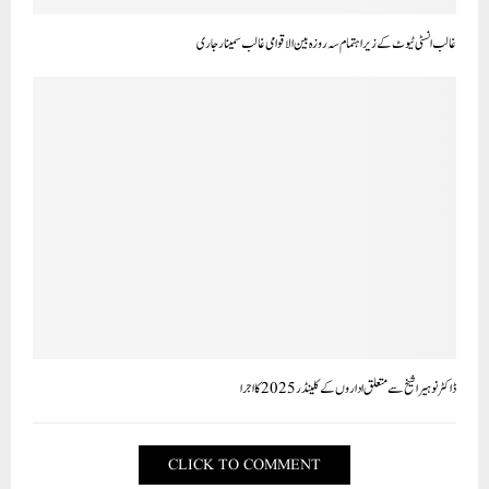
غالب انسٹی ٹیوٹ کے زیر اہتمام سہ روزہ بین الاقوامی غالب سمینار جاری
ڈاکٹر نوہیرا شیخ سے متعلق اداروں کے کلینڈر 2025 کا اجرا
CLICK TO COMMENT