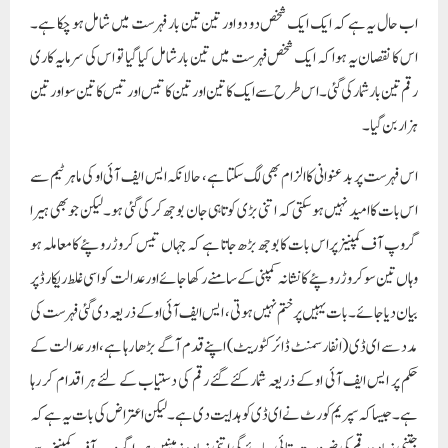
اب حال یہ ہے کہ ایک ایک شخص دو دو اور تین تین بار فہرست میں شامل ہو چکا ہے۔
اس کا نقصان یہ ہوا کہ ایک شخص فہرست میں تین بار شامل کیا گیا تو اس کی سرمایہ کاری
رقم تین بار شمار کی گئی۔ اس طرح سے ایک کا تین اور تین کا تیس اور تیس کا تین سو اور تین
ہزار بن گیا۔
اس فہرست پر بدعنوانی کا الزام بھی لگ سکتا ہے، حالانکہ ایس ایف آئی او کی ماہر ٹیم سے
اس بات کا امید نہیں ہو سکتی کہ اتنی بڑی کوتاہی جان بوجھ کر کی گئی ہو۔ لیکن جو بھی ہیرا
گروپ آف کمپنیز پر اس بات کا بوجھ بڑھ جاتا ہے کہ جہاں تیس کروڑ روپئے کا معاملہ ہو
وہاں تین سو کروڑ روپئے کا نشانہ کمپنی کے سامنے رکھا جائے اور عدالت کو اسی غلط ریکارڈ پر
بیان دیا جائے۔ بات یہیں پر ختم نہیں ہوتی ، ایس ایف آئی او کے ذریعہ دی گئی فہرست کی
مدد سے ای ڈی (انفارسمنٹ ڈائرکٹوریٹ) اپنے قدم آگے بڑھا رہا ہے، اور عدالت کے
حکم پر ایس ایف آئی او کے ذریعہ شمار کئے گئے رقم کی دستیاب کے لئے ہر اقدام کر رہا
ہے۔ جیسا کہ سپریم کورٹ نے ای ڈی کو ہدایت دی ہے۔ لیکن اعتراض کی بات یہ ہے کہ