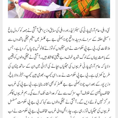
نئی دہلی، عام آدمی پارٹی کی سینئر لیڈر اور دہلی کی سابق وزیر اعلیٰ آتشی نے جمعہ کو کرول باغ
اسمبلی حلقہ کے سرائے روہیلہ واقع چونا بھٹّی جے جے کلسٹر میں مقیم جھگی باشندوں سے
ملاقات کی۔ بی جے پی حکومت نے ان جھگیوں کو توڑنے کا نوٹس چسپاں کر دیا ہے، جس
کے باعث یہاں کے لوگ شدید خوف و بے یقینی کا شکار ہیں۔ آتشی نے جھگی والوں کو یقین
دلایا کہ عام آدمی پارٹی غریبوں کی جھگیاں بچانے کی لڑائی میں ان کے ساتھ چٹان کی
طرح کھڑی ہے۔ بی جے پی حکومت نے مدراسی کیمپ، بھومی ہین کیمپ، جیلر والا باغ،
وزیرپور کے بعد اب چونا بھٹّی جے جے کلسٹر کو بھی نشانہ بنایا ہے۔ بی جے پی کی غریب
مخالف پالیسی کے خلاف آپ سڑک سے لے کر عدالت تک لڑے گی۔ ہم غریبوں کا گھر
ہرگز نہیں ٹوٹنے دیں گے۔آتشی نے جھگی والوں سے کہا کہ بی جے پی حکومت مسلسل
غریبوں کی جھگیاں توڑ رہی ہے۔ چار انجن والی غریب مخالف بی جے پی حکومت نے اب