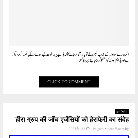
اگر ہمارے سوالوں کے جواب نہیں ملے تو یہ واضح ہو جائے گا کہ بی جے پی رشوت لیتے ہوئے رنگے ہاتھوں پکڑی گئی
ہے اور پی ایم مودی کو استعفیٰ دینا چاہئے: پرینکا ککڑ
CLICK TO COMMENT
Delhi دہلی
हीरा ग्रुप की जाँच एजेंसियों को हेराफेरी का संदेह
18 جولائی 2025
Paigam Madre Watan
by