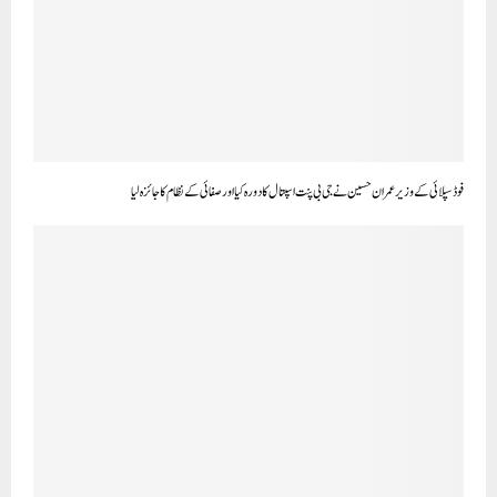
فوڈ سپلائی کے وزیر عمران حسین نے جی بی پنت اسپتال کا دورہ کیا اور صفائی کے نظام کا جائزہ لیا