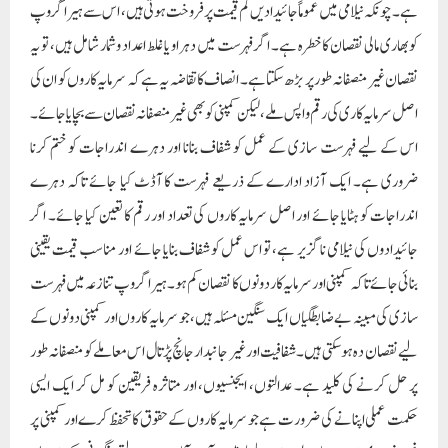
ہے۔ چونکہ نیلامی میں عموماً جائیدادیں کم قیمت پر فروخت ہوتی ہیں، اس سے ہیرا گروپ
کو بھاری مالی نقصان کا خطرہ ہے۔ اگر فہرست میں دہراو یا غلط اعداد و شمار شامل ہیں، تو یہ
نقصان غیر منصفانہ طور پر بڑھ سکتا ہے۔ انصاف کا تقاضہ یہ ہے کہ سرمایہ کاروں کو ان کی
اصل سرمایہ کاری کی رقم واپس ملے، لیکن کمپنی کو بھی غیر منصفانہ نقصان سے بچایا جائے۔
اس کے لیے فہرست سازی کے عمل کو شفاف بنانا اور دہرے اندراجات کو ختم کرنا
ضروری ہے۔ ایک آزاد ادارے کے ذریعے فہرست کا آڈٹ کیا جائے تاکہ دہرے
اندراجات کو ہٹایا جائے اور اصل سرمایہ کاروں کی تعداد اور رقم کا تعین کیا جائے۔ اگر
جائیدادوں کی نیلامی ناگزیر ہے، تو اس عمل کو شفاف بنایا جائے اور مناسب قیمت یقینی
بنائی جائے تاکہ کمپنی اور سرمایہ کار دونوں کا نقصان کم ہو۔ ہیرا گروپ تنازعہ میں فہرست
سازی کی مبینہ بے ضابطگیاں ایک سنگین مسئلہ ہیں، جو سرمایہ کاروں اور کمپنی دونوں کے
لیے نقصان دہ ہو سکتی ہیں۔ شفافیت اور غیر جانبدار جانچ پڑتال اس معاملے کو منصفانہ طور
پر حل کرنے کی کلید ہے۔ عدالتوں، ایجنسیوں، اور متاثرہ فریقین کو مل کر ایک ایسی
حکمت عملی اپنانے کی ضرورت ہے جو سرمایہ کاروں کے حقوق کا تحفظ کرے اور کمپنی پر