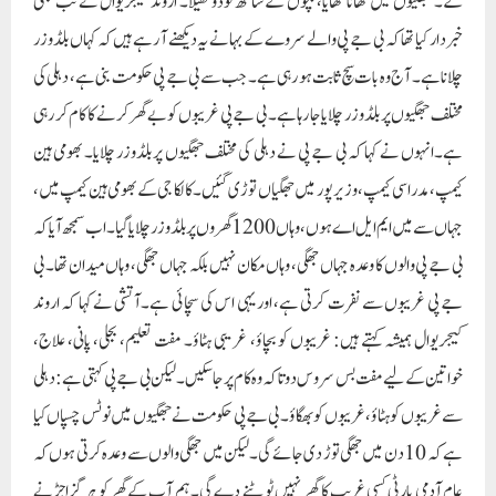
گے۔ جھگیوں میں کھانا کھایا، بچوں کے ساتھ لوڈو کھیلا۔ اروند کیجریوال نے تب بھی
خبردار کیا تھا کہ بی جے پی والے سروے کے بہانے یہ دیکھنے آ رہے ہیں کہ کہاں بلڈوزر
چلانا ہے۔ آج وہ بات سچ ثابت ہو رہی ہے۔ جب سے بی جے پی حکومت بنی ہے، دہلی کی
مختلف جھگیوں پر بلڈوزر چلایا جا رہا ہے۔ بی جے پی غریبوں کو بے گھر کرنے کا کام کر رہی
ہے۔انہوں نے کہا کہ بی جے پی نے دہلی کی مختلف جھگیوں پر بلڈوزر چلایا۔ بھومی ہین
کیمپ، مدراسی کیمپ، وزیرپور میں جھگیاں توڑی گئیں۔ کالکا جی کے بھومی ہین کیمپ میں،
جہاں سے میں ایم ایل اے ہوں، وہاں 1200 گھروں پر بلڈوزر چلایا گیا۔ اب سمجھ آیا کہ
بی جے پی والوں کا وعدہ جہاں جھگی، وہاں مکان نہیں بلکہ جہاں جھگی، وہاں میدان تھا۔ بی
جے پی غریبوں سے نفرت کرتی ہے، اور یہی اس کی سچائی ہے۔آتشی نے کہا کہ اروند
کیجریوال ہمیشہ کہتے ہیں: غریبوں کو بچاؤ، غریبی ہٹاؤ۔ مفت تعلیم، بجلی، پانی، علاج،
خواتین کے لیے مفت بس سروس دو تاکہ وہ کام پر جا سکیں۔ لیکن بی جے پی کہتی ہے: دہلی
سے غریبوں کو ہٹاؤ، غریبوں کو بھگاؤ۔ بی جے پی حکومت نے جھگیوں میں نوٹس چسپاں کیا
ہے کہ 10 دن میں جھگی توڑ دی جائے گی۔ لیکن میں جھگی والوں سے وعدہ کرتی ہوں کہ
عام آدمی پارٹی کسی غریب کا گھر نہیں ٹوٹنے دے گی۔ ہم آپ کے گھر کو ہرگز اجڑنے