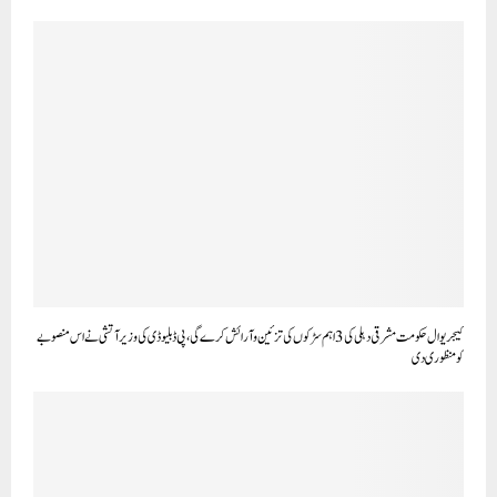
کیجریوال حکومت مشرقی دہلی کی 3 اہم سڑکوں کی تزئین و آرائش کرے گی، پی ڈبلیو ڈی کی وزیر آتشی نے اس منصوبے
کو منظوری دی