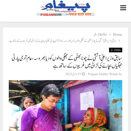
PRIMARY
MENU
Delhi دہلی
Home
سابق وزیراعلیٰ آتشی نے چونا بھٹّی کے جھگی والوں کو دیا بھروسہ، عام آدمی پارٹی جھگیاں بچانے کی لڑائی میں غریبوں کے ساتھ ہے
Delhi دہلی
سابق وزیراعلیٰ آتشی نے چونا بھٹّی کے جھگی والوں کو دیا بھروسہ، عام آدمی پارٹی
جھگیاں بچانے کی لڑائی میں غریبوں کے ساتھ ہے
19 جولائی 2025
Paigam Madre Watan
by