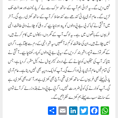
نہیں دیں گے۔ یہ لڑائی ہم آپ کے ساتھ سڑک سے لے کر پارلیمنٹ اور عدالت تک
لڑیں گے۔ عام آدمی پارٹی کندھے سے کندھا ملا کر آپ کے ساتھ کھڑی رہے گی۔آخر
میں آتشی نے کہا کہ بی جے پی والوں کو پتہ ہونا چاہیے کہ دہلی کو چلانے والی طاقت انہی
غریبوں کے ہاتھوں میں ہے۔ یہ لوگ آپ کے گھروں، دکانوں میں کام کرتے ہیں،
بسیں چلاتے ہیں۔ ان کی طاقت کو کم نہ آنکھیں، یہ شہر انہی کے دم سے چلتا ہے۔ اگر ان
کے گھر توڑے تو پورا شہر بند کر دیں گے، یہ بی جے پی والوں کو یاد رکھنا چاہیے۔آتشی نے
بتایا کہ آپ کی جھگیوں کو بچانے کے لیے اروند کیجریوال نے وکیل مقرر کر دیا ہے، جس
کی تمام فیس عام آدمی پارٹی ادا کرے گی۔ آپ کو ایک روپیہ بھی نہیں دینا ہے۔ عام آدمی
پارٹی پہلے بھی غریبوں کے ساتھ کھڑی تھی، آج بھی کھڑی ہے اور آئندہ بھی کھڑی رہے
گی۔ آپ کو ڈرنے کی کوئی ضرورت نہیں۔ اگر بی جے پی والے بلڈوزر لے کر آئے تو ان
کے سامنے سب سے پہلے ہم کھڑے نظر آئیں گے۔
S
E
Li
T
Fa
W