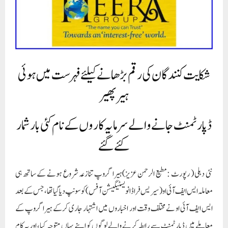
شکایت کنندگان کی رقم بڑھانے کیلئے فہرست میں ہوئی
ہیر پھیر
ڈپارٹمنٹ جانے والے سرمایہ کاروں کے نام کئی بار شمار
کئے گئے
نئی دہلی ( رپورٹ : مطیع الرحمن عزیز)ہیرا گروپ تنازعہ شروع ہونے کے ساتھ ہی
معاملہ ایس ایف آئی او (سیریس فراڈ انویسٹیگیشن آفس) کو سونپ دیا گیاتھا، جس کے بعد
ایس ایف آئی او نے مختلف وقت اور اخباروں میں اشتہار جاری کرکے ہیرا گروپ کے
معاملے میں ڈپارٹمنٹ سے رابطہ کرنے والے لوگوں کو اپنے یہاں متوجہ کیا، اور یہ کام