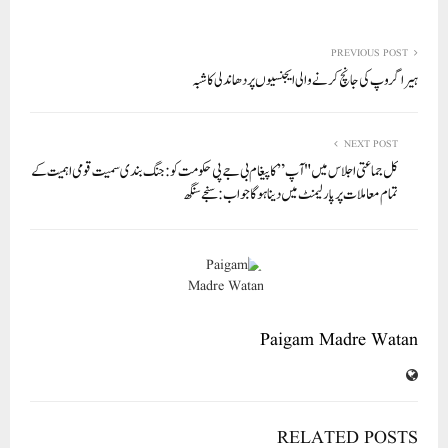
ha
m
nk
wi
ce
ha
re
ail
ed
tte
bo
ts
In
r
ok
A
PREVIOUS POST
ہیرا گروپ کی جانچ کرنے والی ایجنسیوں پر دھاندلی کا شبہ
pp
NEXT POST
کل جماعتی اجلاس میں "آپ” کا پیغام بی جے پی حکومت کو: جنگ بندی سمیت قومی اہمیت کے
تمام معاملات پر پارلیمنٹ میں دینا ہوگا جواب: سنجے سنگھ
Paigam Madre Watan
RELATED POSTS