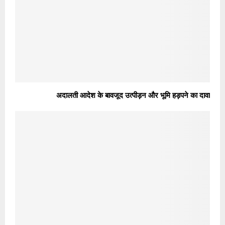
अदालती आदेश के बावजूद उत्पीड़न और भूमि हड़पने का दावा