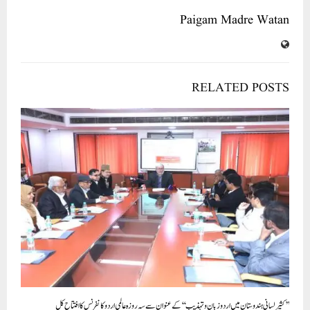
Paigam Madre Watan
RELATED POSTS
’’کثیر لسانی ہندوستان میں اردو زبان و تہذیب‘‘کے عنوان سے سہ روزہ عالمی اردو کانفرنس کا افتتاح کل