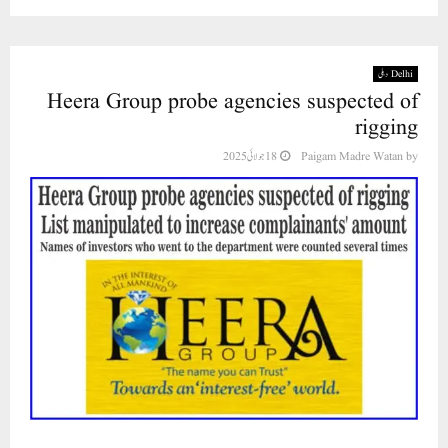
Delhi دہلی
Heera Group probe agencies suspected of
rigging
18 جولائی 2025
Paigam Madre Watan
by