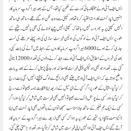
ایس ایف آئی او نے تلنگانہ ہائی کورٹ کے حکم پر کیا تھا، جس کے بعد ہیرا گروپ سرمایہ کار
جنہیں ڈپارٹمنٹ کا راستہ اختیار کرنا تھااور کمپنی سے وہ بدظن ہوگئے تھے، ساتھ ہی ساتھ
انہیں کمپنی پر یہ بھروسہ نہیں رہا تھا کہ کمپنی انہیں پیسے لوٹائے گی بھی یا نہیں۔ نتیجے کے
طور پر ایس ایف آئی او نے لوگوں کی اولین فہرست سازی کی اور پہلے مرحلے کی لسٹ
جاری کرتے ہوئے 6000 ہیرا گروپ سرمایہ کاروں کے رابطہ میں آنے کی بات کہی،
بعد کی خبروں کے مطابق ایس ایف آئی او سے رابطہ کرنے والوں کی تعداد 12000 بتائی
گئی ہے۔ تعداد جو بھی ہو لیکن پہلی فہرست کا معائنہ اور جانچ پڑتال کرنے کے بعد یہ بات
واضح ہوتا ہے کہ ایس ایف آئی او میں جتنے بھی ذرائع سے لوگ پہنچنے انہیں اتنی بات درج
کر لیا گیا، مثال کے طور پر اگر کسی نے ای میل کے ذریعہ اپنا شکایت نامہ بھیجا تو اسے درج
کر لیا گیا، اور کسی نے پوسٹل ڈاک سے بھیجا تو انہیں بھی فہرست میں شامل کر لیا گیا، اور اگر
کسی نے ایک جم غفیر کے ساتھ جانا مناسب سمجھا تو ان کے ہاتھوں بھی ڈپارٹمنٹ میں اپنا
ڈاکیومنٹ پہنچا دیا، نتیجہ کے طور پر یہ ہوا کہ کسی بھی ذریعہ سے ہیرا گروپ کے سرمایہ کار
آتے گئے ایس ایف آئی او انہیں اپنی فہرست میں شامل کرتا گیا، اور تعداد بڑھتی چلی گئی،