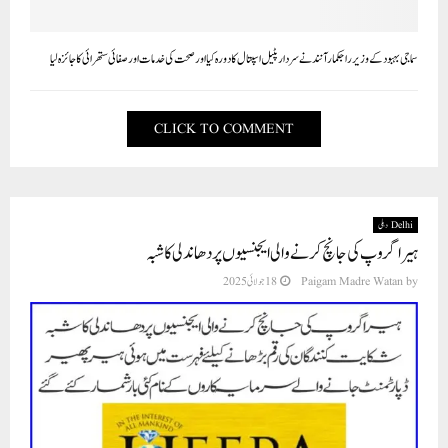
سماجی بہبود کے وزیر راجکمار آنند نے سردار پٹیل اسپتال کا دورہ کیا اور صحت کی خدمات اور صفائی ستھرائی کا جائزہ لیا
CLICK TO COMMENT
Delhi دہلی
ہیرا گروپ کی جانچ کرنے والی ایجنسیوں پر دھاندلی کا شبہ
18 جولائی 2025
Paigam Madre Watan
by