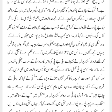
کرول باغ اسمبلی حلقے کے چونا بھٹّی جے جے کلسٹر کو توڑنے کے لیے نوٹس جاری کر دیا
ہے۔ آتشی نے وہاں کے باشندوں کو یقین دلایا کہ عام آدمی پارٹی ہر حال میں ان کے ساتھ
کھڑی ہے، اور ان کے گھروں کو بچانے کے لیے عدالت میں بھی لڑائی لڑی جائے گی۔ اگر
بی جے پی والے بلڈوزر لے کر آئیں گے تو سب سے پہلے میں ان کے سامنے کھڑی نظر
آؤں گی۔انہوں نے کہا کہ مدراسی کیمپ، جیلر والا باغ، وزیرپور میں جھگیاں توڑنے کے
بعد ننگلی ڈیری میں نوٹس دیا گیا، اور اب چونا بھٹّی، سرائے روہیلہ میں گھروں پر نوٹس
چسپاں کیے گئے ہیں۔ نوٹس میں 27 جولائی تک گھر خالی کرنے کا حکم ہے۔ آتشی نے کہا
کہ مجھے اروند کیجریوال نے بھیجا ہے، بی جے پی کی اس کارروائی کے خلاف جھگی باشندوں
کے ساتھ عام آدمی پارٹی مکمل ساتھ دے گی۔ ہم ان کا کیس عدالت میں بھی لڑیں گے،
اور کسی بھی صورت غریبوں کا گھر نہیں اجڑنے دیں گے۔آتشی نے کہا کہ دہلی کے
غریبوں کے دکھ، پریشانی اور جدوجہد میں عام آدمی پارٹی ان کے ساتھ ہے۔ ہم یہ بتانا
چاہتے ہیں کہ عام آدمی پارٹی اور اروند کیجریوال ہر مشکل میں آپ کے ساتھ ہیں۔
انتخاب سے پہلے بی جے پی والے ہر جھگی میں گئے، وعدہ کیا کہ جہاں جھگی، وہاں مکان دیں