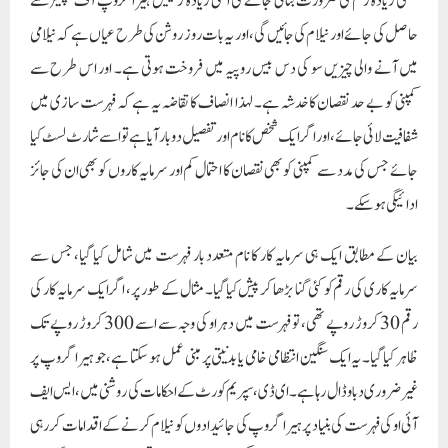
جتنی زیادہ رقم کی ضرورت بتائی جائے گی اتنی زیادہ زمینیں ہیرا گروپ آف کمپنیز سے
حاصل کی جائے اور نیلام کی جائیں گی، اور یہ بات روز روشن کی طرح عیاں ہے کہ نیلامی
میں آنے والی چیزیں سو کی دس بیس روپیہ میں فروخت ہوتی ہے۔ اور اس طرح سے
کمپنی کو بے حد نقصان کا خدشہ ہے۔ لہذا انصاف کا تقاضہ یہ ہے کہ فہرست سازی میں
شفافیت لائی جائے، اور اگر ایک شخص کا نام اور تفصیل دو بار آیا ہے تو اسے شارٹ لسٹ کیا
جائے جس کی مدد سے کمپنی کو بھی نقصان کا احتمال کم اور سرمایہ کاروں کو بھی ان کی جائز
ادائیگی ہو سکے۔
بیان کے مطابق ایک ہی سرمایہ کار کا نام متعدد بار فہرست میں شامل کیا گیا، جس سے
سرمایہ کاری کی رقم کو کئی گنا بڑھا کر پیش کیا گیا۔ مثال کے طور پر، اگر ایک سرمایہ کار کی
رقم 30 کروڑ روپے تھی، تو فہرست میں دہراو کی وجہ سے اسے 300 کروڑ روپے تک
ظاہر کیا گیا۔ یہ ایک سنگین انتظامی خامی یا بدنیتی پر مبنی عمل ہو سکتا ہے، جو ہیرا گروپ پر
غیر ضروری دباو ڈال رہا ہے۔ای ڈی، سپریم کورٹ کے احکامات کی روشنی میں، ایس ایف
آئی او کی فہرست کی بنیاد پر ہیرا گروپ کی جائیدادوں کو نیلام کرنے کے اقدامات کر رہی