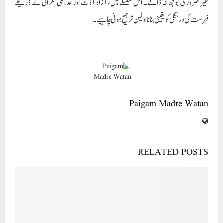
غیر ضروری بوجھ نہ ڈالے۔ اس سلسلے میں، آزاد آڈٹ اور عدالتی نگرانی کے ذریعے
فہرست کی درستگی کو یقینی بنانا اولین ترجیح ہونی چاہیے۔
Paigam Madre Watan
RELATED POSTS