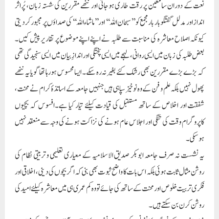
نعت کے دوران سامعین پر رقت طاری ہوجاتی اور ننھے مقررین کی شستہ زبان، پُراثر
انداز اور مدلل گفتگو بار بار مجمع کو ’’سبحان اللہ‘‘ اور ’’ماشاء اللہ‘‘ کی صداؤں پر مجبور کردیتی
کیونکہ اصلاح معاشرہ کی مناسبت سے طلبہ نے اپنے اپنے موضوع پر تقاریر پیش کیں۔
بعض طلبہ کی زبان میں ایسی روانی، لہجے میں ایسی پختگی اور اندازِ بیان میں ایسی سنجیدگی تھی
کہ بڑے بڑے مقررین بھی رشک کئے بغیر نہ رہ سکے۔ ایسا محسوس ہورہا تھا گویا یہ ننھے
پھول نہیں بلکہ علم و فن کے وہ نوخیز سپاہی ہیں جنہیں جامعہ کے اساتذۂ کرام نے محنت،
شفقت اور اخلاص کے ساتھ مستقبل کی قیادت کیلئے تیار کیا ہے۔افسوس کہ بچیوں
کاپروگرام وقت کی تنگی اور اجلاس عام ہونے کی نزاکت ہونے کی وجہ سے منعقد نہیں
ہوسکی۔
یہ نشست نہ صرف جامعہ ابوبکر صدیق الاسلامیہ کے معیاری تعلیمی و تربیتی نظام کی
روشن مثال ثابت ہوئی بلکہ اس بات کا واضح ثبوت بھی بنی کہ اگر بچوں کی دینی، اخلاقی اور
فکری تربیت خلوص اور محنت کے ساتھ کی جائے تو وہ کم عمری ہی میں معاشرہ کیلئے امید کی
روشن کرن بن سکتے ہیں۔