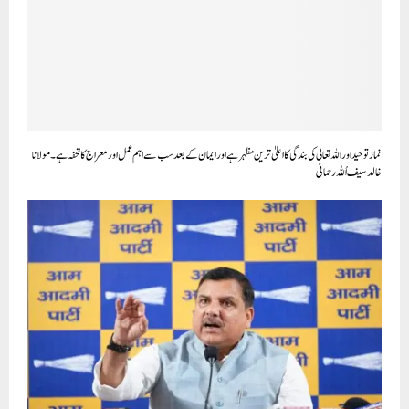
نماز توحید اور اللہ تعالیٰ کی بندگی کا اعلیٰ ترین مظہر ہے اور ایمان کے بعد سب سے اہم عمل اور معراج کا تحفہ ہے ۔مولانا
خالد سیف اُللہ رحمانی