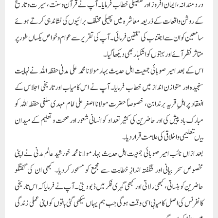
درد مندانہ، ایمان افروز اور تفصیلی خطاب فرمایا۔ آپ نے قرآن و سنت، سیرت و تاریخ
کے روشن واقعات کے ذریعہ معاشرہ میں پھیلی مختلف برائیوں کی نشاندہی کرتے ہوئے
سامعین کو ان سے اجتناب کی تلقین فرمائی۔آپ کی تقریر سے عوام و خواص یکساں طور پر
متاثر نظر آئے اور بہتوں کو اشکبار بھی دیکھا گیا۔
اس کے بعد امیر صوبائی جمعیت اہل حدیث بہار مولانا محمد علی مدنی حفظہ اللہ نے نہایت
سنجیدہ اور متوازن انداز میں خطاب فرمایا۔ آپ نے اس کامیاب اور تاریخی اجلاس کے
انعقاد پر اہلِ قریہ برندابن، خصوصاً حضرت مولانا اصغر علی امام مہدی سلفی حفظہ اللہ کو
مبارک باد پیش کی اور حاضرین کی کثیر تعداد کو انسانی شعور اور صحت و تعلیم کے میدان
میںتعلیمی و اخلاقی کی علامت قرار دیا۔
بعد ازاں نائب امیر صوبائی جمعیت اہل حدیث بہار مولانا محمد خورشید عالم مدنی نے اپنی
مخصوص سحر بیانی اور شگفتہ اندازِ خطابت سے مجمع کو مسحور کردیا۔ کبھی ان کی گفتگو
حاضرین کو ہنساتی، کبھی رلاتی اور کبھی گہری فکر میں ڈبودیتی۔ آپ نے فرمایا کہ اس تاریخی
کانفرنس کی اصل کامیابی اسی وقت ہوگی جب ہم یہاں سیکھی گئی باتوں کو اپنی عملی زندگی