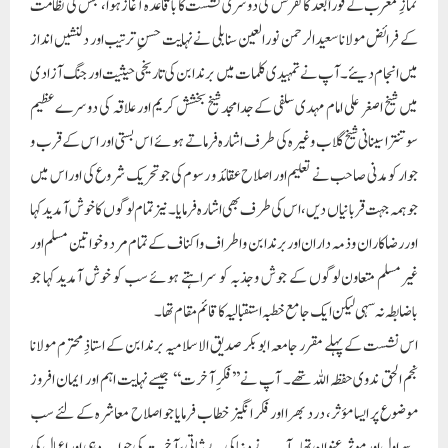
نمازِ مغرب کے فوراً بعد کانفرنس کی دوسری نشست کا باقاعدہ آغاز ہوا، جس کی نظامت
کے فرائض مولانا سعیدالرحمن نورالعین سنابلی نے نہایت حسنِ ترتیب اور دلنشیں انداز
میں انجام دیئے۔آپ نے تمہیدی کلمات میں برندابن کی تاریخی حیثیت اور جنگ آزادی
میں شیخ اصغر علی امام مہدی سلفی کے جدامجدشیخ بخشش کریم اور علاقہ کی دوسرے عظیم
سوتنترا سینانی شیخ گلاب وغیرہ کی طرف اشارہ فرماتے ہوئے اس بستی اور اس کے قرب و
جوار کو مدنی صاحب نے تعلیم اور اصلاح عقائد و رسوم کی جو تحریک شروع کی اور اس میں
جو ہمہ جہت قربانیاں دیں، اس کی طرف بھی اشارہ فرمایا۔نیزتمام لوگوں کا خوش آمدید کہا
اور رضاکاران و ذمہ داران اور برندابن و اطراف و اکناف کے تمام مرد و خواتین مسلم اور
غیرمسلم متعاون لوگوں کے جوش و جذبہ کو سراہتے ہوئے سب کو خوش آمدید کہا جو
باضابطہ نہ سہی لیکن ایک جامع خطبہ استقبالیہ کا قائم مقام تھا۔
اس نشست کے پہلے مقرر جامعہ ابوبکر صدیق الاسلامیہ برندابن کے استاذِ محترم مولانا
نجم الحق ندوی حفظہ اللہ تھے۔ آپ نے ’’فکرِ آخرت‘‘ جیسے نہایت اہم اور ایمان افروز
موضوع پر ایسا مؤثر، درد بھرا اور فکر انگیز خطاب فرمایا جو اصلاح معاشرہ کے لئے سب
سے اول اور موثر عنوان تھا۔ آپ نے دنیا کی بے ثباتی، آخرت کی جواب دہی اور اعمال کی