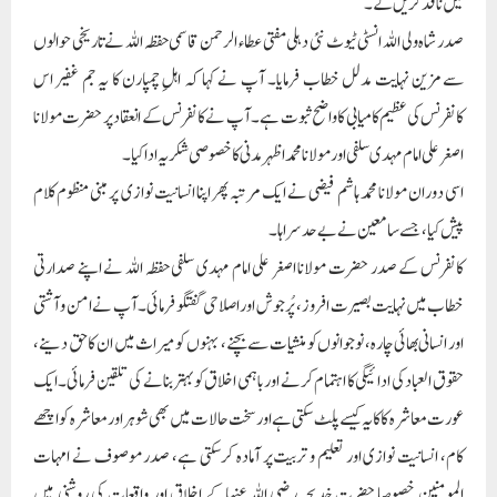
میں نافذ کریں گے۔
صدر شاہ ولی اللہ انسٹی ٹیوٹ نئی دہلی مفتی عطاء الرحمن قاسمی حفظہ اللہ نے تاریخی حوالوں
سے مزین نہایت مدلل خطاب فرمایا۔ آپ نے کہا کہ اہلِ چمپارن کا یہ جم غفیر اس
کانفرنس کی عظیم کامیابی کا واضح ثبوت ہے۔ آپ نے کانفرنس کے انعقاد پر حضرت مولانا
اصغر علی امام مہدی سلفی اور مولانا محمد اظہر مدنی کا خصوصی شکریہ ادا کیا۔
اسی دوران مولانا محمد ہاشم فیضی نے ایک مرتبہ پھر اپنا انسانیت نوازی پر مبنی منظوم کلام
پیش کیا، جسے سامعین نے بے حد سراہا۔
کانفرنس کے صدر حضرت مولانا اصغر علی امام مہدی سلفی حفظہ اللہ نے اپنے صدارتی
خطاب میں نہایت بصیرت افروز، پُرجوش اور اصلاحی گفتگو فرمائی۔ آپ نے امن و آشتی
اور انسانی بھائی چارہ، نوجوانوں کو منشیات سے بچنے، بہنوں کو میراث میں ان کا حق دینے،
حقوق العباد کی ادائیگی کا اہتمام کرنے اور باہمی اخلاق کو بہتر بنانے کی تلقین فرمائی۔ایک
عورت معاشرہ کا کایہ کیسے پلٹ سکتی ہے اور سخت حالات میں بھی شوہر اور معاشرہ کو اچھے
کام، انسانیت نوازی اور تعلیم و تربیت پر آمادہ کرسکتی ہے، صدر موصوف نے امہات
المومنین خصوصا حضرت خدیجہ رضی اللہ عنہاکے اخلاق اور واقعات کی روشنی میں