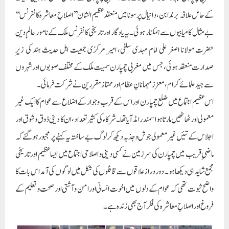
کے حامل علاقہ برندابن، دانیال پرسونا میں منعقد عظیم الشان ’’اصلاحِ معاشرہ کانفرنس‘‘
بے مثال کامیابیوں سے ہمکنار ہوئی۔ یہ یادگار اور تاریخی کانفرنس ملک کے نامور عالمِ دین
حضرت مولانا اصغر علی امام مہدی سلفی، امیر مرکزی جمعیت اہل حدیث ہند کی زیرِ
صدارت منعقد ہوئی، جس میں مغربی چمپارن سمیت ملک کے مختلف صوبوں اور شہروں
سے جید علمائے کرام، معزز مہمانانِ عظام اور ممتاز مقررین نے شرکت فرمائی۔
اس عظیم اجتماع میں ضلع چمپارن اور اس کے قرب و جوار کے اضلاع سے عوام کا ایک غیر
معمولی اور ٹھاٹھیں مارتا ہوا سمندر امڈ آیا تھا۔ شرکاء کی کثیر تعداد، ان کا دینی ذوق و شوق اور
اجلاس کے تئیں غیر معمولی جوش و جذبہ دیکھ کر لوگ بے ساختہ یہ کہنے پر مجبور ہوگئے کہ
ماضیِ قریب میں چمپارن کی سرزمین نے کسی دینی و اصلاحی اجتماع میں ایسا عظیم اور تاریخی
مجمع شاید ہی دیکھا ہو۔ دور دراز علاقوں سے قافلوں کی شکل میں لوگوں کی آمد اس بات کا
واضح ثبوت تھی کہ عوام کے دلوں میں اخوت انسانی اور امن و آشتی اور صحت و تعلیم کے
فروغ اور اصلاحِ معاشرہ کی فکر آج بھی زندہ ہے۔