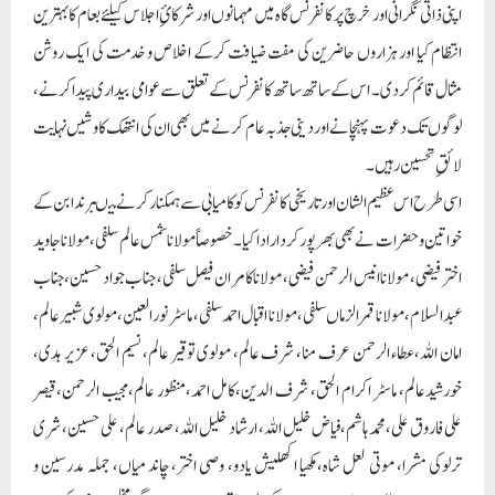
اپنی ذاتی نگرانی اور خرچ پر کانفرنس گاہ میں مہمانوں اور شرکائِ اجلاس کیلئے طعام کا بہترین
انتظام کیا اور ہزاروں حاضرین کی مفت ضیافت کرکے اخلاص و خدمت کی ایک روشن
مثال قائم کردی۔ اس کے ساتھ ساتھ کانفرنس کے تعلق سے عوامی بیداری پیدا کرنے،
لوگوں تک دعوت پہنچانے اور دینی جذبہ عام کرنے میں بھی ان کی انتھک کاوشیں نہایت
لائقِ تحسین رہیں۔
اسی طرح اس عظیم الشان اور تاریخی کانفرنس کو کامیابی سے ہمکنار کرنے میںبرندابن کے
خواتین و حضرات نے بھی بھرپور کردار ادا کیا۔ خصوصاً مولانا شمس عالم سلفی، مولانا جاوید
اختر فیضی، مولانا انیس الرحمن فیضی، مولانا کامران فیصل سلفی، جناب جواد حسین، جناب
عبدالسلام، مولانا قمر الزماں سلفی،مولانا اقبال احمد سلفی، ماسٹر نورالعین، مولوی شبیر عالم،
امان اللہ،عطاء الرحمن عرف منا، شرف عالم، مولوی توقیر عالم، نسیم الحق، عزیر ہدی،
خورشیدعالم، ماسٹر اکرام الحق، شرف الدین،کامل احمد،منظور عالم،مجیب الرحمن،قیصر
علی فاروق علی،محمد ہاشم،فیاض خلیل اللہ، ارشاد خلیل اللہ، صدر عالم، علی حسین، شری
ترلوکی مشرا، موتی لعل شاہ،مکھیا اکھلیش یادو، وصی اختر، چاند میاں، جملہ مدرسین و