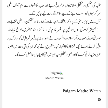
طلبہ کی تعلیمی و تحقیقی صلاحیتوں کو فروغ دینے اور جدید تقاضوں سے ہم آہنگ علمی
سرگرمیوں کو وسعت دینے کے لیے مؤثر اقدامات کیے جائیں گے۔
تقریب میں یونیورسٹی کے پروکٹر، مختلف شعبہ جات کے اساتذہ، محققین اور علمی شخصیات
نے بھی شرکت کی۔ اس موقع پر پروفیسر غلام نبی اور ڈاکٹر ارشد جعفری، صحافی ضیاءاللہ
صدیقی ندوی سمیت دیگر اساتذہ و دانشوروں نے ایسوسیٹ پروفیسر قمر اقبال کو مبارک باد
پیش کرتے ہوئے نیک تمناؤں کا اظہار کیا۔ مقررین نے کہا کہ ان کی قیادت میں شعبۂ
عربی مزید ترقی کرے گا اور علمی و تحقیقی میدان میں نئی کامیابیاں حاصل کرے گا۔
Paigam Madre Watan