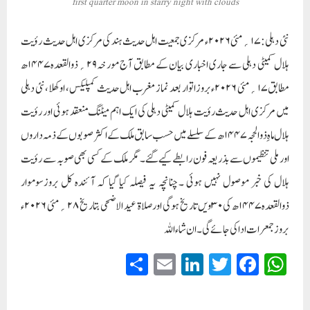
first quarter moon in starry night with clouds
نئی دہلی:۱۷؍مئی ۲۰۲۶ء مرکزی جمعیت اہل حدیث ہند کی مرکزی اہل حدیث رؤیت
ہلال کمیٹی دہلی سے جاری اخباری بیان کے مطابق آج مورخہ۲۹؍ذوالقعدہ۱۴۴۷ھ
مطابق۱۷؍مئی ۲۰۲۶ء بروزاتوار بعد نماز مغرب اہل حدیث کمپلیکس، اوکھلا، نئی دہلی
میں مرکزی اہل حدیث رؤیت ہلال کمیٹی دہلی کی ایک اہم میٹنگ منعقد ہوئی اور رؤیت
ہلال ماہِ ذوالحجہ ۷ ۱۴۴ھ کے سلسلے میں حسب سابق ملک کے اکثر صوبوں کے ذمہ داروں
اور ملی تنظیموں سے بذریعہ فون رابطے کیے گئے۔ مگر ملک کے کسی بھی صوبہ سے رؤیت
ہلال کی خبر موصول نہیں ہوئی ۔چنانچہ یہ فیصلہ کیا گیا کہ آئندہ کل بروزسوموار
ذوالقعدہ۱۴۴۷ھ کی۳۰ویں تاریخ ہوگی اور صلاۃ عید الاضحی بتاریخ ۲۸؍مئی ۲۰۲۶ء
بروز جمعرات ادا کی جائے گی۔ ان شاء اللہ
S
E
Li
T
Fa
W
ha
m
nk
wi
ce
ha
re
ail
ed
tte
bo
ts