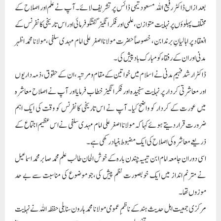
بعد ازاں ڈاکٹر رفیع اللہ مسعود تیمی ڈائس پر تشریف لائے۔ آپ نے علم اور اصلاح کے
مختلف پہلوؤں پر نہایت متوازن، علمی اور فکر انگیز گفتگو فرمائی اور اس تاریخی کانفرنس کے
انعقاد پر اہالیانِ برندابن، خصوصاً حضرت مولانا اصغر علی امام مہدی سلفی، مولانا محمد اظہر
مدنی اور ان کے رفقاء کو مبارک باد پیش کی۔
ڈاکٹر ارشد فہیم مدنی نے اسلام میں خواتین کے مقام و مرتبہ، ان کے حقوق، ذمہ داریوں
اور معاشرتی کردار پر نہایت سنجیدہ اور فکر انگیز خطاب فرمایااور آپ نے اصلاح معاشرہ
میں عورت کے کردار کو واضح کیا۔ آپ نے اس تاریخی کانفرنس کو وقت کی ایک اہم
ضرورت قرار دیتے ہوئے کہا کہ مولانا اصغر علی امام مہدی سلفی نے اس عظیم اجتماع کے
ذریعے معاشرہ کی اصلاح کی ایک مضبوط بنیاد رکھی ہے۔
اسی دوران جامعہ امام ابن تیمیہ چندن بارہ کے خوش الحان طالب علم محمد صابر محمد اسماعیل
نے مترنم انداز میں ایک خوبصورت نظم پیش کی،جو موضوع کی مناسبت سے بے حد
موزوں تھا۔
مرکزی جمعیت اہل حدیث ہند کے ناظمِ عمومی مولانا محمد ہارون سنابلی حفظہ اللہ نے نہایت