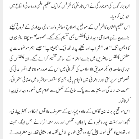
ان بزرگوں کی موجودگی نے اس تاریخی کانفرنس کو ایک عظیم علمی و روحانی اجتماع میں
تبدیل کردیا۔
اس عظیم الشان کانفرنس کے موقع پر اصلاحِ معاشرہ اور سماجی بیداری کے فروغ کیلئے
بڑے پیمانے پر اصلاحی و بیداری پمفلٹس بھی تقسیم کئے گئے۔ خصوصاً ’’سوچھتا: مانو جیون
کا ابھن انگ‘‘ اور ’’شراب اور نشیلے پدارتھ ایک ابھیشاپ‘‘ جیسے اہم موضوعات پر
مشتمل پمفلٹس حاضرین میں بڑے اہتمام کے ساتھ تقسیم کرائے گئے۔ ان پمفلٹس کی
تیاری جامعہ ابوبکر صدیق الاسلامیہ کی نگرانی میں اس کے صدرمولانا محمد اظہر مدنی کی
خصوصی سرپرستی اور رہنمائی میں انجام پائی، جن کا مقصد معاشرہ میں صفائی ستھرائی،
صحت مند زندگی اور منشیات سے پاک سماج کے تعلق سے عوام میں شعور و بیداری پیدا
کرنا تھا۔
اس موقع پربرندابن گاؤں کے علاوہ چمپارن کے معروف علاقوں جھمکا اور بھیڑیہاری،
پچموا اور بسنت پور وغیرہ کے باایمان، مخلص اور درد مند افراد نے جس ایثار، محبت
اورتعاون کا عملی نمونہ پیش کیا، وہ یقینی طور پر قابلِ تقلید اور مثالی تھا۔ ان حضرات نے