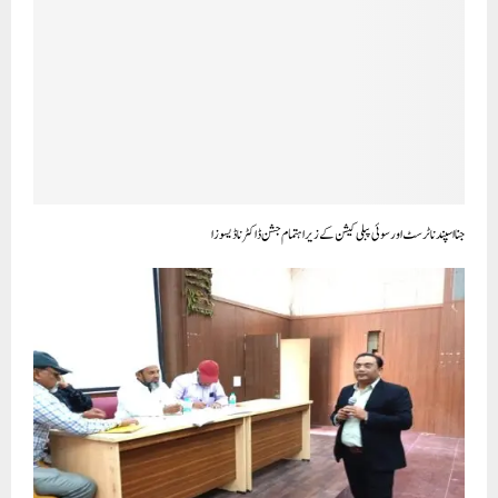
جنااسپندناٹرسٹ اور سوئی پبلی کیشن کے زیرا ہتمام جشن ڈاکٹر ناڈیسوزا