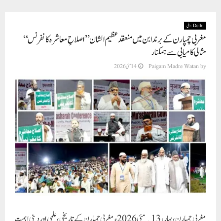
Delhi دہلی
مغربی چمپارن کے برندابن میں منعقد عظیم الشان ’’اصلاحِ معاشرہ کانفرنس‘‘
مثالی کامیابی سے ہمکنار
by
Paigam Madre Watan
14 مئی 2026
مغربی چمپارن، بہار، 13؍مئی 2026ء مغربی چمپارن کے تاریخی، علمی اور دینی اہمیت