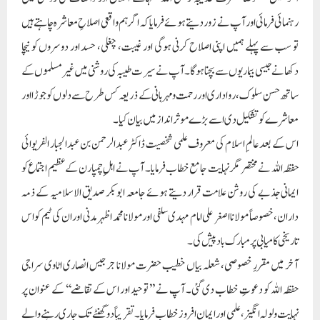
رہنمائی فرمائی اور آپ نے زور دیتے ہوئے فرمایا کہ اگر ہم واقعی اصلاحِ معاشرہ چاہتے ہیں
تو سب سے پہلے ہمیں اپنی اصلاح کرنی ہوگی اور غیبت، چغلی، حسد اور دوسروں کو نیچا
دکھانے جیسی بیماریوں سے بچنا ہوگا۔آپ نے سیرت طیبہ کی روشنی میں غیر مسلموں کے
ساتھ حسن سلوک،رواداری اور رحمت ومہربانی کے ذریعہ کس طرح سے دلوں کو جوڑا اور
معاشرے کو تشکیل دی اسے بڑے موثر انداز میں بیان کیا۔
اس کے بعد عالمِ اسلام کی معروف علمی شخصیت ڈاکٹر عبدالرحمن بن عبدالجبار الفریوائی
حفظہ اللہ نے مختصر مگر نہایت جامع خطاب فرمایا۔ آپ نے اہلِ چمپارن کے عظیم اجتماع کو
ایمانی جذبے کی روشن علامت قرار دیتے ہوئے جامعہ ابوبکر صدیق الاسلامیہ کے ذمہ
داران، خصوصاً مولانا اصغر علی امام مہدی سلفی اور مولانا محمد اظہر مدنی اور ان کی ٹیم کو اس
تاریخی کامیابی پر مبارک باد پیش کی۔
آخر میں مقررِ خصوصی، شعلہ بیاں خطیب حضرت مولانا جرجیس انصاری اٹاوی سراجی
حفظہ اللہ کو دعوتِ خطاب دی گئی۔ آپ نے ’’توحید اور اس کے تقاضے‘‘ کے عنوان پر
نہایت ولولہ انگیز، علمی اور ایمان افروز خطاب فرمایا۔ تقریباً دو گھنٹے تک جاری رہنے والے