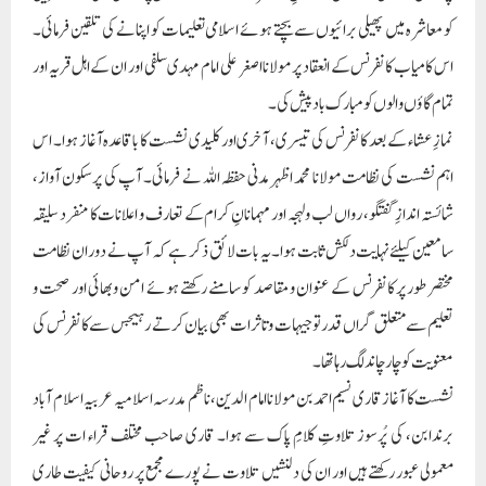
کو معاشرہ میں پھیلی برائیوں سے بچتے ہوئے اسلامی تعلیمات کو اپنانے کی تلقین فرمائی۔
اس کامیاب کانفرنس کے انعقاد پر مولانا اصغر علی امام مہدی سلفی اور ان کے اہل قریہ اور
تمام گاؤں والوں کو مبارک باد پیش کی۔
نمازِ عشاء کے بعد کانفرنس کی تیسری، آخری اور کلیدی نشست کا باقاعدہ آغاز ہوا۔ اس
اہم نشست کی نظامت مولانا محمد اظہر مدنی حفظہ اللہ نے فرمائی۔ آپ کی پرسکون آواز،
شائستہ اندازِ گفتگو، رواں لب و لہجہ اور مہمانانِ کرام کے تعارف و اعلانات کا منفرد سلیقہ
سامعین کیلئے نہایت دلکش ثابت ہوا۔یہ بات لائق ذکر ہے کہ آپ نے دوران نظامت
مختصرطور پر کانفرنس کے عنوان و مقاصد کو سامنے رکھتے ہوئے امن و بھائی اور صحت و
تعلیم سے متعلق گراں قدر توجیہات و تاثرات بھی بیان کرتے رہیجس سے کانفرنس کی
معنویت کو چارچاند لگ رہا تھا۔
نشست کا آغاز قاری نسیم احمدبن مولانا امام الدین، ناظم مدرسہ اسلامیہ عربیہ اسلام آباد
برندابن، کی پُرسوز تلاوتِ کلامِ پاک سے ہوا۔ قاری صاحب مختلف قراء ات پر غیر
معمولی عبور رکھتے ہیں اور ان کی دلنشیں تلاوت نے پورے مجمع پر روحانی کیفیت طاری