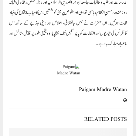
مدرسات اور طلبہ و طالبات جامعہ ابوبکر الصدیق الاسلامیہ اور دیگر مخلص رفقاء کی شبانہ
روز محنت، حسنِ انتظام، باہمی تعاون اور خلوص پر مبنی کوششیں اس کامیاب اجتماع کی بنیاد
ثابت ہوئیں۔ ان حضرات نے جس جانفشانی، اخلاص اور دینی جذبے کے ساتھ اس
کانفرنس کی تیاریوں اور انتظامات کو پایۂ تکمیل تک پہنچایا، وہ یقینی طور پر قابلِ ستائش اور
باعثِ مبارک باد ہے۔
Paigam Madre Watan
RELATED POSTS