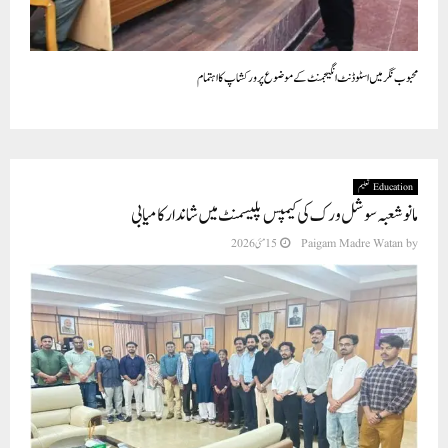
محبوب نگر میں اسٹوڈنٹ انگیجمنٹ کے موضوع پر ورکشاپ کا اہتمام
Education تعلیم
مانو شعبہ سوشل ورک کی کیمپس پلیسمنٹ میں شاندار کامیابی
by
Paigam Madre Watan
15 مئی 2026