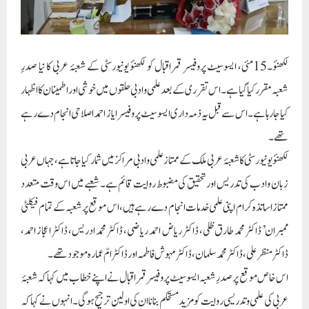
لکھنؤ۔15مئی، ایسوسیٹ پروفیسر قمر اقبال کو لکھنؤ یونیورسٹی کے شعبۂ عربی کا نیا صدرِ
شعبہ مقرر کیا گیا ہے۔ اس تقرری کے بعد علمی و ادبی حلقوں میں خوشی اور اطمینان کا اظہار
کیا جا رہا ہے۔ اس سے قبل یہ ذمہ داری ایسوسیٹ پروفیسر ایاز احمد اصلاحی انجام دے رہے
تھے۔
لکھنؤ یونیورسٹی کا شعبۂ عربی ملک کے ممتاز علمی و ادبی مراکز میں شمار کیا جاتا ہے، جہاں عربی
زبان و ادب کی تدریس اور تحقیق کی مضبوط روایت قائم ہے۔ شعبے میں اس وقت متعدد
ممتاز اساتذہ کرام اپنی علمی خدمات انجام دے رہے ہیں، اس موقع پر شعبہ کے تمام فیکلٹی
ممبران’ ڈاکٹر محمد طارق ظلی، ڈاکٹر ریاض احمد ریاضی، ڈاکٹر محمد ادریس، ڈاکٹر اعجاز احمد،
ڈاکٹر منظر علی، ڈاکٹر محمد سلمان، ڈاکٹر مہوش فاطمہ اور ڈاکٹر امّ عمارہ موجودتھے۔
اس خاص موقع پر صدرِ شعبہ ایسوسیٹ پروفیسر قمر اقبال نے اپنے خطاب میں کہا کہ شعبۂ
عربی کی علمی و تدریسی روایت کو مزید مستحکم بنانا ان کی اولین ترجیح ہوگی۔ انہوں نے کہا کہ