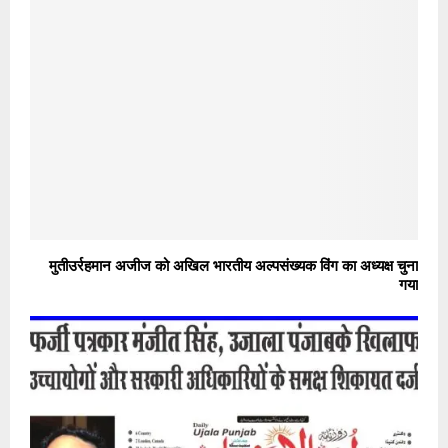
मुतीउर्रहमान अजीज को अखिल भारतीय अल्पसंख्यक विंग का अध्यक्ष चुना
गया