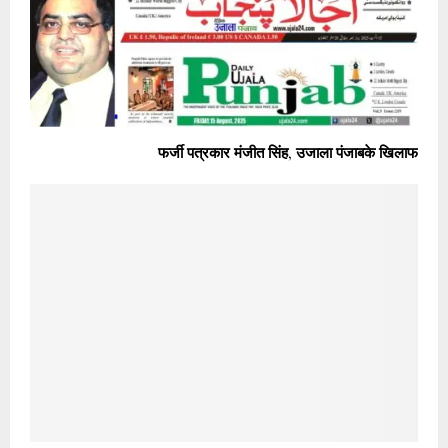
फर्जी पत्रकार मंजीत सिंह, उजाला पंजाबके खिलाफ