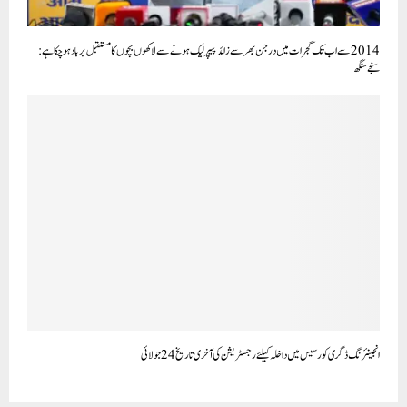
2014 سے اب تک گجرات میں درجن بھر سے زائد پیپر لیک ہونے سے لاکھوں بچوں کا مستقبل برباد ہو چکا ہے:
سنجے سنگھ
انجینئرنگ ڈگری کورسیس میں داخلہ کیلئے رجسٹریشن کی آخری تاریخ 24 جولائی