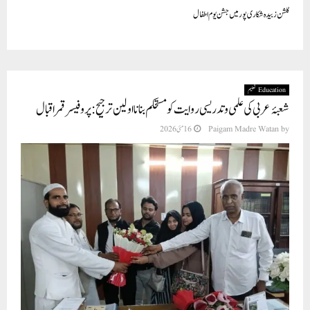
گلشن زبیدہ شکاری پور میں جشن یوم اطفال
Education تعلیم
شعبۂ عربی کی علمی و تدریسی روایت کو مستحکم بنانا اولین ترجیح: پروفیسر قمر اقبال
by
Paigam Madre Watan
16 مئی 2026