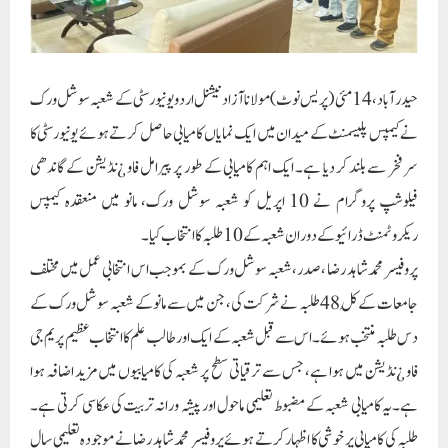
حیدرآباد، 14 مئی (پریس نوٹ) مولانا آزاد نیشنل اردو یونیورسٹی کے شعبہ سوشل ورک
نے کیمپس پلیسمنٹ کے میدان میں ایک نمایاں کامیابی حاصل کرتے ہوئے یونیورسٹی کا
سر فخر سے بلند کر دیا ہے۔ ایک اہم کامیابی کے طور پر پیرامل فاو ¿نڈیشن کے گاندھی
فیلوشپ پروگرام نے 10 اپریل کو شعبہ سوشل ورک، مانو میں منعقدہ کیمپس
ریکروٹمنٹ ڈرائیو کے دوران شعبہ کے 10 طلبہ کا انتخاب کیا۔
پروفیسر محمد شاہد رضا ، صدر،شعبہ سوشل ورک کے بموجب اس انتخابی عمل میں مختلف
جامعات کے کُل 48 طلبہ نے شرکت کی، جن میں سے مانو کے شعبہ سوشل ورک کے
دس طلبہ منتخب ہوئے۔ اس سے قبل شعبہ کے ایک اور طالب علم کا انتخاب عظیم پریم جی
فاو ¿نڈیشن میں ہوا ہے، جس سے ترقیاتی سطح پر شعبہ کی کامیابیوں میں مزید اضافہ ہوا
ہے۔یہ کامیابی شعبہ کے مضبوط تعلیمی ماحول اور پیشہ ورانہ تربیت کی عکاسی کرتی ہے۔
طلبہ کی کامیابی پر خوشی کا اظہار کرتے ہوئے پروفیسر محمد شاہد رضا نے موجودہ تعلیمی سال