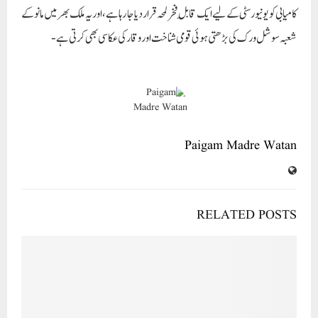
کامیابی کو یونیورسٹی کے لیے ایک قابلِ فخر لمحہ قرار دیا جا رہا ہے، اور یہ ملک بھر میں مانو کے
شعبہ سوشل ورک کی بڑھتی ہوئی قومی شناخت اور وقار کی عکاسی بھی کرتی ہے-
Paigam Madre Watan
RELATED POSTS