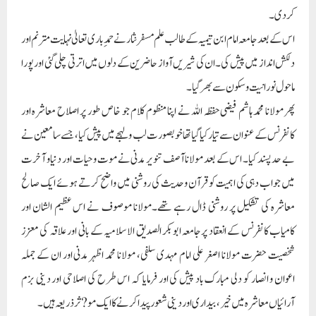
کردی۔
اس کے بعد جامعہ امام ابن تیمیہ کے طالب علم مسفر نثار نے حمدِ باری تعالیٰ نہایت مترنم اور
دلکش انداز میں پیش کی۔ ان کی شیریں آواز حاضرین کے دلوں میں اترتی چلی گئی اور پورا
ماحول نورانیت و سکون سے بھر گیا۔
پھر مولانا محمد ہاشم فیضی حفظہ اللہ نے اپنا منظوم کلام جو خاص طور پر اصلاح معاشرہ اور
کانفرنس کے عنوان سے تیار کیا گیا تھاخوبصورت لب و لہجے میں پیش کیا، جسے سامعین نے
بے حد پسند کیا۔ اس کے بعد مولانا آصف تنویر مدنی نے موت و حیات اور دنیا و آخرت
میں جواب دہی کی اہمیت کو قرآن و حدیث کی روشنی میں واضح کرتے ہوئے ایک صالح
معاشرہ کی تشکیل پر روشنی ڈال رہے تھے۔مولانا موصوف نے اس عظیم الشان اور
کامیاب کانفرنس کے انعقاد پرجامعہ ابوبکر الصدیق الاسلامیہ کے بانی اور علاقہ کی معزز
شخصیت حضرت مولانا اصغر علی امام مہدی سلفی، مولانا محمد اظہر مدنی اور ان کے جملہ
اعوان و انصار کو دلی مبارک باد پیش کی اور فرمایا کہ اس طرح کی اصلاحی اور دینی بزم
آرائیاں معاشرہ میں خیر، بیداری اور دینی شعور پیدا کرنے کا ایک مو?ثر ذریعہ ہیں۔