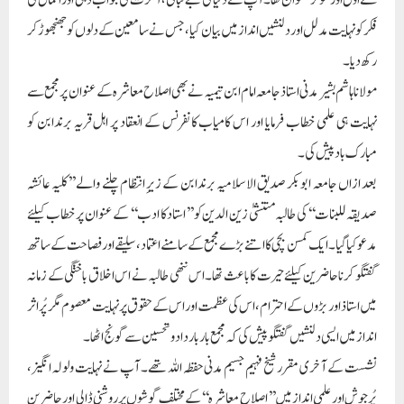
فکر کو نہایت مدلل اور دلنشیں انداز میں بیان کیا، جس نے سامعین کے دلوں کو جھنجھوڑ کر
رکھ دیا۔
مولانا ہاشم بشیر مدنی استاذ جامعہ امام ابن تیمیہ نے بھی اصلاح معاشرہ کے عنوان پر مجمع سے
نہایت ہی علمی خطاب فرمایا اور اس کامیاب کانفرنس کے انعقاد پر اہل قریہ برندابن کو
مبارک باد پیش کی۔
بعد ازاں جامعہ ابوبکر صدیق الاسلامیہ برندابن کے زیرِ انتظام چلنے والے ’’کلیہ عائشہ
صدیقہ للبنات‘‘ کی طالبہ منتشیٰ زین الدین کو ’’استاد کا ادب‘‘ کے عنوان پر خطاب کیلئے
مدعو کیا گیا۔ ایک کمسن بچی کا اتنے بڑے مجمع کے سامنے اعتماد، سلیقے اور فصاحت کے ساتھ
گفتگو کرنا حاضرین کیلئے حیرت کا باعث تھا۔ اس ننھی طالبہ نے اس اخلاق باختگی کے زمانہ
میں استاذ اور بڑوں کے احترام، اس کی عظمت اور اس کے حقوق پر نہایت معصوم مگر پُراثر
انداز میں ایسی دلنشیں گفتگو پیش کی کہ مجمع بار بار داد و تحسین سے گونج اٹھا۔
نشست کے آخری مقرر شیخ فہیم جسیم مدنی حفظہ اللہ تھے۔ آپ نے نہایت ولولہ انگیز،
پُرجوش اور علمی انداز میں ’’اصلاحِ معاشرہ‘‘ کے مختلف گوشوں پر روشنی ڈالی اور حاضرین