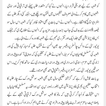
کو شعبہ کے لیے تاریخی قرار دیا۔ انہوں نے کہا کہ متعدد طلبہ پہلے ہی ترقیاتی اور سماجی
شعبوں میں کام کرنے والی معروف تنظیموں میں منتخب ہو چکے ہیں، جبکہ کئی دیگر طلبہ کے
انٹرویو نتائج کا انتظار ہے۔ انہوں نے اس بات پر بھی اعتماد ظاہر کیا کہ شعبہ اس سال سو
فیصد پلیسمنٹ کے ہدف کی جانب بڑھ رہا ہے۔ مزید یہ کہ انہوں نے اطلاع دی کہ میجک
بس فاو ¿نڈیشن بھی جلد ایک اور تقرری مہم کے لیے شعبہ کا دورہ کرنے والی ہے۔
یونیورسٹی کے وائس چانسلر پروفیسر سید عین الحسن نے منتخب طلبہ کو مبارکباد پیش کی اور
شعبہ کی مسلسل کامیابیوں کو سراہا۔ انہوں نے طلبہ کو تلقین کی کہ وہ اپنی آئندہ پیشہ ورانہ
زندگی میں عزم، سماجی ذمہ داری اور پیشہ ورانہ دیانت داری کے ساتھ کام کریں۔ اس
موقع پر یونیورسٹی کے رجسٹرار پروفیسر اشتیاق احمد بھی موجود تھے۔
یہ بات قابلِ ذکر ہے کہ گزشتہ تعلیمی سال میں بھی شعبہ سوشل ورک کے چار طلبہ کا
انتخاب عظیم پریم جی فاو ¿نڈیشن میں بطور ریسورس پرسن ہوا تھا۔ یہ مسلسل کامیابیاں
اس حقیقت کو اُجاگر کرتی ہیں کہ مانو کا شعبہ سوشل ورک ترقیاتی شعبے کے لیے
باصلاحیت، باعزم اور تربیت یافتہ پیشہ ور افراد تیار کرنے میں اہم کردار ادا کر رہا ہے۔ اس