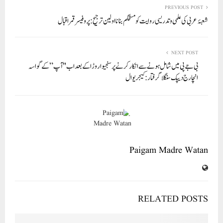
In
r
ok
A
PREVIOUS POST
شعبۂ عربی کی علمی و تدریسی روایت کو مستحکم بنانا اولین ترجیح: پروفیسر قمر اقبال
pp
NEXT POST
بی جے پی میں شامل ہونے سے انکار کرنے پر سنجیو اروڑا کے بعد اب "آپ” کے گوا سہ
انچارج دیپک سنگلا گرفتار: کیجریوال
Paigam Madre Watan
RELATED POSTS