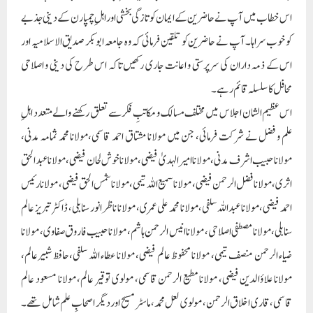
اس خطاب میں آپ نے حاضرین کے ایمان کو تازگی بخشی اور اہلِ چمپارن کے دینی جذبے
کو خوب سراہا۔ آپ نے حاضرین کو تلقین فرمائی کہ وہ جامعہ ابوبکر صدیق الاسلامیہ اور
اس کے ذمہ داران کی سرپرستی و اعانت جاری رکھیں تاکہ اس طرح کی دینی و اصلاحی
محافل کا سلسلہ قائم رہے۔
اس عظیم الشان اجلاس میں مختلف مسالک و مکاتبِ فکر سے تعلق رکھنے والے متعدد اہلِ
علم و فضل نے شرکت فرمائی، جن میں مولانا مشتاق احمد قاسمی،مولانا محمد ثمامہ مدنی،
مولانا حبیب اشرف مدنی، مولانا امیر الہدیٰ فیضی، مولانا خوش لحان فیضی، مولانا عبدالحق
اثری، مولانا فضل الرحمن فیضی، مولانا سمیع اللہ تیمی، مولانا شمس الحق فیضی، مولانا رئیس
احمد فیضی، مولانا عبداللہ سلفی، مولانا محمد علی عمری، مولانا ناظر انور سنابلی، ڈاکٹر تبریز عالم
سنابلی، مولانا مصطفی اصلاحی، مولانا انیس الرحمن ہاشم، مولانا حبیب فاروق صفاوی، مولانا
ضیاء الرحمن منصف تیمی، مولانا محفوظ عالم فیضی، مولانا عطاء اللہ سلفی،حافظ شبیرعالم،
مولانا علاؤالدین فیضی، مولانا مطیع الرحمن قاسمی، مولوی توقیر عالم، مولانا مسعود عالم
قاسمی،قاری اخلاق الرحمن، مولوی لعل محمد، ماسٹر مسیح اور دیگر اصحابِ علم شامل تھے۔