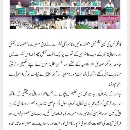
کانفرنس کی تین نشستیں منعقد ہوئیں، تاہم پہلی نشست نے اپنی معنویت، معصومانہ دلکشی
اور روحانی تاثیر کے سبب حاضرین کے قلوب پر ایک انمٹ نقش چھوڑا۔ اس نشست میں
جامعہ ابوبکر صدیق الاسلامیہ کے ننھے اور کمسن طلبۂ عزیز نے اپنے تعلیمی و تربیتی
مظاہرے پیش کئے، جن کی نظامت مولانا سعیدالرحمن سنابلی نے نہایت خوش اسلوبی سے
انجام دی۔
جامعہ کے ابتدائی درجات میں زیرِ تعلیم ان بچوں نے جس اعتماد، روانی اور پختگی کے ساتھ
تلاوتِ قرآنِ کریم، حمدِ باری تعالیٰ، نعتِ رسولِ اکرم صلی اللہ علیہ وسلم اور اصلاحی تقاریر
پیش کیں، وہ حاضرین کیلئے حیرت و مسرت کا باعث بن گئیں۔ جب ان معصوم لبوں سے
قرآنی آیات کی تلاوت بلند ہوتی تو پورا ماحول نورانیت اور روحانیت سے معطر ہوجاتا۔ حمد و