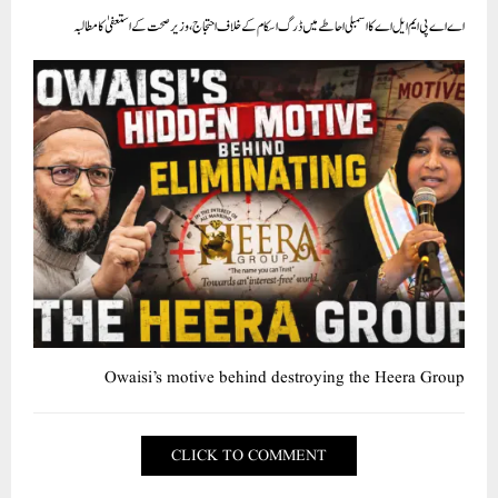
اے اے پی ایم ایل اے کا اسمبلی احاطے میں ڈرگ اسکام کے خلاف احتجاج، وزیر صحت کے استعفیٰ کا مطالبہ
Owaisi’s motive behind destroying the Heera Group
CLICK TO COMMENT