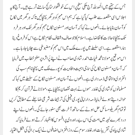
جس کے نتیجے میں الحمدللہ آج ملکی سطح پر اس کے خوشگوار نتائج سامنے آرہے ہیں۔آج کا یہ
اجلاس اسی مقصد سے طلب کیا گیا ہے کہ ہم اس مہم کو ہر گھرپہنچائیں تاکہ ہر گھر میں نکاح
کو آسان بنایا جائے ۔انھوں نے کہا کہ آسان اور مسنون نکاح مہم کو ہر گھر تک اور ہر فرد
تک پہنچاناحالات کا تقاضا ہے۔ اسلام کا جو صاف وشفاف نظام نکاح ہے اس کو فروغ دینا
ہمارا مقصد ہے۔اسی سلسلے میں پورے ملک میں اس مہم کو مضبوطی سے چلایاجارہاہے۔
اس موقع پر مولانا محمد غیاث احمد رشادی صاحب نے اپنے پُر اثر و پرمغز خطاب میں فرمایا
کہ آسان و مسنون نکاح کی سماجی اہمیت وافادیت کو پورے ملک میں پہنچانا ہم سب کی
انفرادی و اجتماعی ذمہ داری ہے۔ انھوں نے آسان اور مسنون نکاح کے سلسلے میں کہا کہ
مسلمانوں کو شادی کی غلط رسموں نے بہت نقصان پہنچایا ہے، مولانا نے قرآن کریم کا
حوالہ دیتے ہوئے فرمایا ذمہ دار اپنی پوری فیملی کی ترجیحات شرعی ضابطے کے مطابق کریں
تو تمام گھریلو مسائل حل ہونے کے ساتھ آخرت بھی سنور جائے گی۔ انھوں نے اپنے
درد بھرے لہجہ میں امت کی اس بے راہ روی پر افسوس کا اظہار کرتے ہوئے فرمایا کہ
شادی بیاہ کی تقریبات اور غلط رسوم کے روز افزوں اضافوں نے ایک برائی کی شکل اختیار