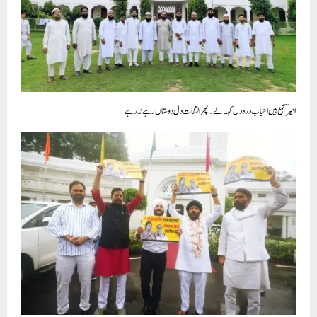
امیرؔ جمع ہیں احباب درد دل کہہ لے ۔ پھر التفات دل دوستاں رہے نہ رہے