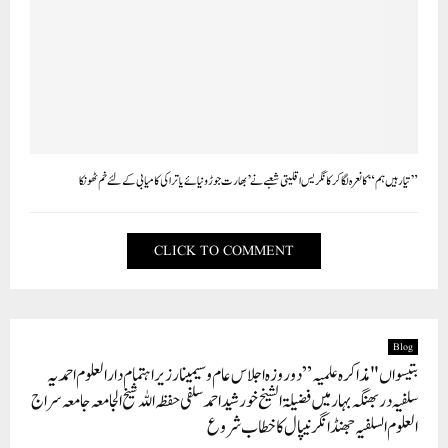
”تیار ہیں ہم“ کا نعرہ لگا کر کانگریس اقلیتی شعبے نے ’ بھارت جوڑو نیائے یاترا کی کامیابی کے لئے خم ٹھونکا
CLICK TO COMMENT
Blog
بتیسواں "مذاکرہ علمیہ” دو روزہ اجلاس عام و سیمینار زیر اہتمام دارالعلوم احمدیہ
سلفیہ دربھنگہ بہار میں فضیلۃ الشیخ خورشید احمد سلفی حفظہ اللہ شیخ الجامعہ جامعہ سراج
العلوم السلفیہ جھنڈانگر نیپال کا خطاب شروع