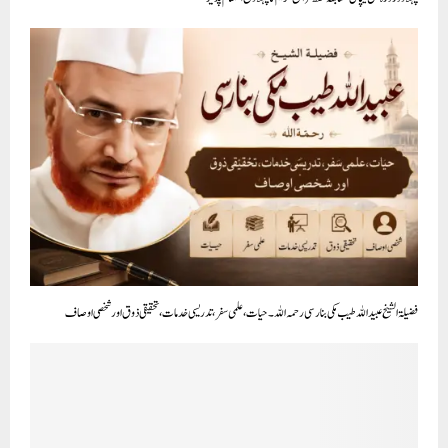
فضیلۃ الشیخ عبیداللہ طیب مکی بنارسی رحمہ اللہ۔ حیات، علمی سفر، تدریسی خدمات، تحقیقی ذوق اور شخصی اوصاف