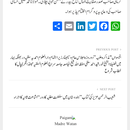
کرمانی صاحب صدر صفا بیت المال شاخ بیدر نے بحسن خوبی چلائی ۔مولانا محمد شکیل حسامی
صاحب کی دعا پر یہ پروگرام اختتام پذیر ہوا ۔
S
E
Li
T
Fa
W
ha
m
nk
wi
ce
ha
re
ail
ed
tte
bo
ts
In
r
ok
A
PREVIOUS POST
بتیسواں "مذاکرہ علمیہ” دو روزہ اجلاس عام و سیمینار زیر اہتمام دارالعلوم احمدیہ سلفیہ دربھنگہ بہار
pp
میں فضیلۃ الشیخ خورشید احمد سلفی حفظہ اللہ شیخ الجامعہ جامعہ سراج العلوم السلفیہ جھنڈانگر نیپال کا
خطاب شروع
NEXT POST
شعیب الرحمن عزیز کی کتاب ”ہندوستان میں سلطنت مغلیہ کا دور “اشاعت ثانیہ کا اجراء