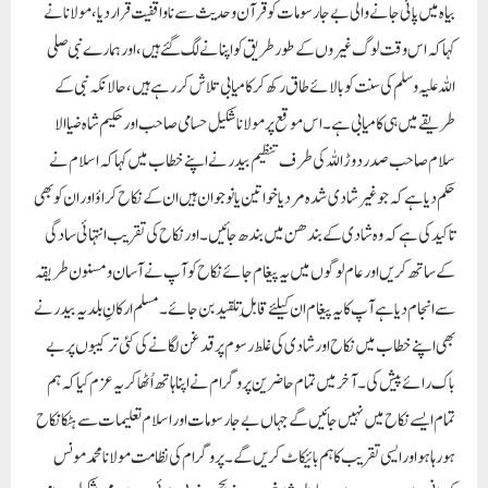
بیاہ میں پائی جانے والی بے جارسومات کو قرآن وحدیث سے ناواقفیت قرار دیا، مولانا نے
کہا کہ اس وقت لوگ غیروں کے طور طریق کو اپنانے لگ گئے ہیں، اور ہمارے نبی صلی
اللہ علیہ وسلم کی سنت کو بالائے طاق رکھ کر کامیابی تلاش کر رہے ہیں، حالانکہ نبی کے
طریقے میں ہی کامیابی ہے۔ اس موقع پر مولانا شکیل حسامی صاحب اور حکیم شاہ ضیا الا
سلام صاحب صدر دوڑ اللہ کی طرف تنظیم بیدر نے اپنے خطاب میں کہا کہ اسلام نے
حکم دیا ہے کہ جو غیر شادی شدہ مردیا خواتین یا نوجوان ہیں ان کے نکاح کراؤ اوران کو بھی
تاکید کی ہے کہ وہ شادی کے بندھن میں بندھ جائیں۔ اور نکاح کی تقریب انتہائی سادگی
کے ساتھ کریں اور عام لوگوں میں یہ پیغام جائے نکاح کو آپ نے آسان و مسنون طریقہ
سے انجام دیا ہے آپ کا یہ پیغام ان کیلئے قابلِ تلقید بن جائے ۔مسلم ارکانِ بلدیہ بیدر نے
بھی اپنے خطاب میں نکاح اور شادی کی غلط رسوم پر قدغن لگانے کی کئی ترکیبوں پر بے
باک رائے پیش کی۔آخر میں تمام حاضرین پروگرام نے اپنا ہاتھ اُٹھاکر یہ عز م کیا کہ ہم
تمام ایسے نکاح میں نہیں جائیں گے جہاں بے جا رسومات اور اسلام تعلیمات سے ہٹکا نکاح
ہورہا ہو اور ایسی تقریب کا ہم بائیکاٹ کریں گے۔پروگرام کی نظامت مولانا محمد مونس