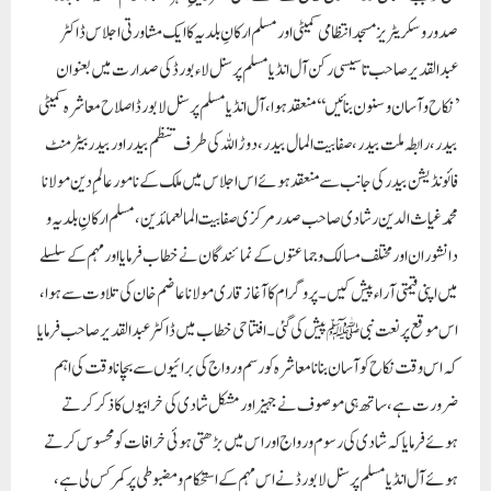
صدور و سکریٹریز مسجدانتظامی کمیٹی اور مسلم ارکانِ بلدیہ کا ایک مشاورتی اجلاس ڈاکٹر
عبدالقدیر صاحب تاسیسی رکن آل انڈیا مسلم پرسنل لاء بورڈ کی صدارت میں بعنوان
’نکاح و آسان و سنون بنائیں ‘‘ منعقد ہوا، آل انڈیا مسلم پرسنل لا بورڈ اصلاح معاشرہ کمیٹی
بیدر،رابطہ ملت بیدر ،صفا بیت المال بیدر ،دوڑ اللہ کی طرف تنظم بیدر اور بیدر بیٹر منٹ
فائونڈیشن بیدر کی جانب سے منعقد ہو ئے اس اجلاس میں ملک کے نامور عالمِ دین مولانا
محمد غیاث الدین رشادی صاحب صدر مرکزی صفا بیت المالعمائدین،مسلم ارکانِ بلدیہ و
دانشوران اور مختلف مسالک وجماعتوں کے نمائندگان نے خطاب فرمایا اور مہم کے سلسلے
میں اپنی قیمتی آراء پیش کیں۔پروگرام کا آغاز قاری مولانا عاضم خان کی تلاوت سے ہوا،
اس موقع پر نعت نبیﷺ پیش کی گئی ۔ افتتاحی خطاب میں ڈاکٹر عبدالقدیر صاحب فرمایا
کہ اس وقت نکاح کو آسان بنانا معاشرہ کو رسم ورواج کی برائیوں سے بچانا وقت کی اہم
ضرورت ہے،ساتھ ہی موصوف نے جہیز اور مشکل شادی کی خرابیوں کا ذکر کرتے
ہوئے فرمایا کہ شادی کی رسوم و رواج اور اس میں بڑھتی ہوئی خرافات کو محسوس کرتے
ہوئے آل انڈیا مسلم پرسنل لا بورڈ نے اس مہم کے استحکام ومضبوطی پر کمر کس لی ہے،