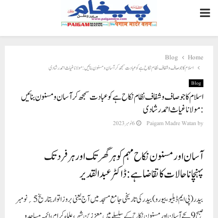
PRIMARY
MENU
Blog
Home
اسلام کا جو صاف وشفاف نظام نکاح ہے کو عبادت سمجھ کر آسان و مسنون بنائیں :مولانا غیاث احمد رشادی
Blog
اسلام کا جو صاف وشفاف نظام نکاح ہے کو عبادت سمجھ کر آسان و مسنون بنائیں
:مولانا غیاث احمد رشادی
by
Paigam Madre Watan
6 نومبر 2023
آسان اور مسنون نکاح مہم کو ہر گھر تک اور ہر فرد تک
پہنچاناحالات کا تقاضا ہے:ڈاکٹرعبدالقدیر
بیدر(پی ایم ڈبلیو ، بیورو)
بیدر کی تاریخی جامع مسجد میں آج یعنی بروز اتوار بتاریخ5؍نومبر
صبح 9بجے آسان اور مسنون نکاح کے سلسلے میں معززینِ شہر ،علماء کرام ،ائمہ مساجد و