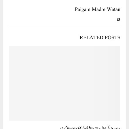
Paigam Madre Watan
RELATED POSTS
پہلا دو روزہ کل نیپال مسابقہ حفظ قرآن کریم کا پہلا دن اختتام پذیر