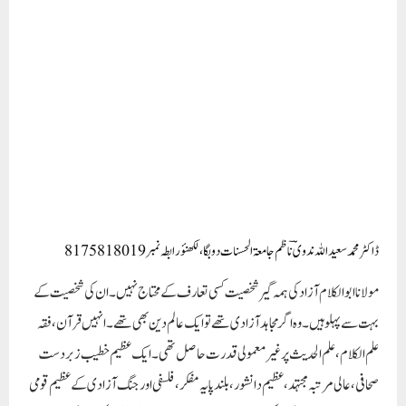
ڈاکٹرمحمدسعیداللہ ندویؔ ناظم جامعۃ الحسنات دوبگا ،لکھنؤ رابطہ نمبر8175818019
مولانا ابوالکلام آزاد کی ہمہ گیر شخصیت کسی تعارف کے محتاج نہیں۔ ان کی شخصیت کے
بہت سے پہلو ہیں۔ وہ اگر مجاہد آزادی تھے تو ایک عالم دین بھی تھے۔ انہیں قرآن ، فقہ
علم الکلام ، علم الحدیث پر غیر معمولی قدرت حاصل تھی۔ ایک عظیم خطیب زبردست
صحافی ، عالی مرتبہ مجتہد ، عظیم دانشور ، بلند پایہ مفکر ، فلسفی اور جنگ آزادی کے عظیم قومی
رہنما تھے۔آپ نے ملک کی جد وجہد آزادی میں بہت اہم رول ادا کیا بلکہ یوں کہا جائے تو
غلط نہ ہوگا کہ مولانا کی آزادی کیلئے کی جانے والی جد وجہد کے ان گنت نقوش مہاتما
گاندھی جی پر دیکھے جاسکتے ہیں۔ آپ نے اس ملک و قوم کیلئے جو خدمات انجام دی ہیں وہ
ہمیشہ ہمیشہ یاد رکھی جائیں گی۔مولانا ابوالکلام آزاد 1888 کو دنیا کے مقدس مقام مکہ
معظمہ میں پیدا ہوئے۔ عربی آپ کی مادری زبان تھی 1895 میں وہ کولکاتا پہنچے۔ یہاں
ان کی باقاعدہ تعلیم شروع ہوئی۔ اللہ نے انہیں حافظہ اور ذہانت کی دولت سے فراخ دلی
کے ساتھ نوازا تھا۔ انہوں نے تیرہ چودہ برس کی عمر میں فقہ ، حدیث ، منطق اور ادبیات