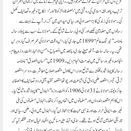
ترقی ، تیسرا مقصد علمی ذوق کی اشاعت اور چوتھا مقصد تنقید یعنی اردو تصانیف کا منصفانہ
جائزہ لینا۔ مولانا نے 31 جولائی 1906 ء کو ہفت روزہ ’’الہلال‘‘ کا پہلا شمارہ شائع کیا۔
اس کا اہم مقصد ہندوؤں اور مسلمانوں میں اتحاد پیدا کرنا تھا ۔ الہلال مسلمانوں کی ملی
غیرت ، ایمانی حرارت اورمذہبی حمیت کا بڑا محاذ بن گیا۔ الہلال میں ادبی ، علمی ، سیاسی اور
تاریخی مضامین شائع ہوتے تھے۔ سماجی و تہذیبی مسائل پر اظہار خیال ہوتا۔ مختصراً یہ کہ
الہلال نے اردو صحافت کو نیا راستہ دکھایا۔ الہلال ہندوستان کا پہلا اخبار تھا جس نے
ہندوستانی مسلمانوں کو ان کے سیاسی و غیر سیاسی مقاصد کی تکمیل اور اپنے اعمال میں اتباع
شریعت کی تلقین کے ساتھ ساتھ ادبی ، علمی ، سیاسی اور تاریخی مضامین بھی شائع ہوتے
تھے۔حکومت نے الہلال پریس کو ضبط کرلیا تو مولانا نے ’’البلاغ‘‘ کے نام سے دوسرا
اخبار جاری کیا۔ جس میں ادب ، تاریخ، مذہب اور معاشرت کے مسائل بیان کئے جاتے
تھے۔ البلاغ کو مذہبی تبلیغ کا ذریعہ بنایا گیا۔ جنگ آزادی کی طویل جد وجہد میں جو شعلہ
بیان مقرر پیدا ہوئے ان میں مولانا کا نام سرفہرست ہے۔ مولانا ایک بے باک مقرر
تھے۔ جب وہ کسی موضوع پر بات کرتے تھے تو ان کا ایک خاص پروقار اور پرجلال انداز