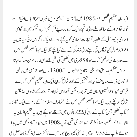
ایک ایسا عظیم شخص جسے 1985 میں پاکستان نے اعلی ترین شہری اعزاز ہلال امتیاز سے
نواز تو اعزاز کے ساتھ ملنے والی رقم جو ایک کروڑ روپے بنتی تھی اس رقم کو بین الاقوامی
اسلامی یونیورسٹی کے شعبہ تحقیقات اسلامی کو یہ کہتے ہوئے دیا کہ اگر اس فانی دنیا میں یہ
اعزاز وصول کیا تو پھر باقی رہنے والی زندگی کے لئے کیا بچے گا.ایک ایسا عظیم شخص جس
نے حدیث کی اولین کتاب جو 58 ہجری میں لکھی گئی تھی جسے صحیفہ ہمام بن منبہ کہا جاتا
ہے اس عظیم حدیثی و تاریخی دستاویز کو انہوں نے 1300 سال بعد جرمنی میں برلن
لائبریری سے دریافت کیا اور تحقیق کے بعد شائع کرایا.ایک ایسا عظیم شخص جس نے
قرآن مجید کا فرانسیسی زبان میں ترجمہ و تفسیر لکھا اس شاہکار ترجمے کے بیسوں ایڈیشن
شائع ہوچکے ہیں.ایک ایسا عظیم شخص جس نے "تعارف اسلام ” کے نام سے ایک شاہکار
کتاب لکھی جس کتاب کے دنیا کی 22 زبانوں میں ترجمے ہوچکے ہیں.یہ عظیم انسان یہ
نابغہ روزگار شخصیت ڈاکٹر محمد حمید اللہ کی تھی،آپ 1908 میں حیدر آباد دکن میں پیدا
ہوئے،آپ نے 1933ء میں جرمنی کیبون یونیورسٹی سے ڈاکٹریٹ کی ڈگری حاصل کی