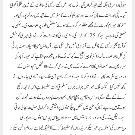
ہوئی دوسری جگہ مجھے قید کرا دیا گیا۔ ملک بھر میں مجھے اویسی کی طاقت کے بل پر ظلما گھمایا
گیا۔ نچلی عدالت سے ہائی کورٹ اور سپریم کورٹ کا سفر میں نے قید میں رہ کر پورا کیا اور
آخر کار سپریم کورٹ نے مجھے مظلوم گردانتے ہوئے مستقل طور پر ضمانت دی۔ لیکن بد
قسمتی کی بات یہ ہے کہ 25لاکھ افراد کی روزی روٹی کا بندوبست کرنے والی میری کوشش
کو آج بھی اویسی کے چنگل سے آزادی نہیں مل سکی ہے۔ آل انڈیا مہیلا امپاور منٹ پارٹی
کی کل ہند صدر عالمہ ڈاکٹر نوہیرا شیخ نے کہا کہ ملک کا ہر باشندہ جانتا ہے کہ حیدر آباد کی
سرزمین سے مسلمانوں کا نام لے کر ملک میں غداری کرنے والا شخص ہم وطنوں کے
درمیان نفرت پھیلانے کا کام کرتا ہے۔ کام کے نام پر آج تک حیدر آبادی لیڈروں نے
کچھ نہیں کیا۔ لیکن ملک بھر میں جہاں جہاں مسلم قیادت مضبوط ہے اس کو تہہ و تیغ
کرنے کے لئے اویسی ہر اس مقام پر پہنچا جہاں جمہوریت پسندوں کے ووٹ فیصلہ کن
ہوتے ہیں۔ اپنے آبائی وطن میں محض پانچ سیٹوں پر الیکشن لڑ کر اپنی حیثیت بچائی جاتی
ہے۔ لیکن ملک کی دور دراز ریاستوں میں سو سو اور پچاس پچاس سیٹوں سے پوری
ریاستوں کی سیٹوں پر غیر سیکولر لیڈروں کو مضبوط کرنے کا ٹھیکہ لیتا ہے اور ہم وطن سیکولر