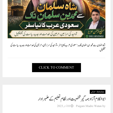
شاہ سلمان سے محمد بن سلمان تک : سعودی عرب کا نیا سفر- توحید کی سرزمین، حرمین کی خدمت اور جدید ریاست کی
تشکیل
CLICK TO COMMENT
Articles مضامین
ابوالکلا م آزاد ہمہ گیر شخصیت اورنظام تعلیم کے علمبرادار
by
Paigam Madre Watan
10 نومبر 2023