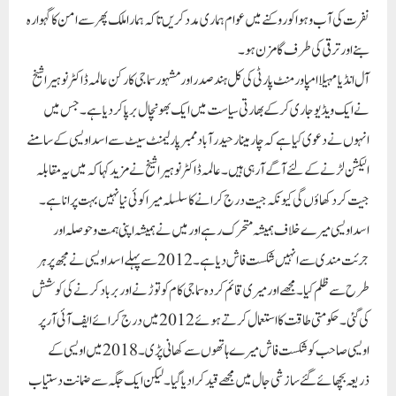
نفرت کی آب وہوا کو روکنے میں عوام ہماری مدد کریں تاکہ ہمارا ملک پھر سے امن کا گہوارہ
بنے اور ترقی کی طرف گامزن ہو۔
آل انڈیا مہیلا امپاور منٹ پارٹی کی کل ہند صدر اور مشہور سماجی کارکن عالمہ ڈاکٹر نوہیرا شیخ
نے ایک ویڈیو جاری کر کے بھارتی سیاست میں ایک بھونچال برپا کر دیا ہے۔ جس میں
انہوں نے دعوی کیا ہے کہ چار مینار حیدر آباد ممبر پارلیمنٹ سیٹ سے اسد اویسی کے سامنے
الیکشن لڑنے کے لئے آگے آ رہی ہیں۔ عالمہ ڈاکٹر نوہیرا شیخ نے مزید کہا کہ میں یہ مقابلہ
جیت کر دکھاؤں گی کیونکہ جیت درج کرانے کا سلسلہ میرا کوئی نیا نہیں بہت پرانا ہے۔
اسد اویسی میرے خلاف ہمیشہ متحرک رہے اور میں نے ہمیشہ اپنی ہمت و حوصلہ اور
جرئت مندی سے انہیں شکست فاش دیا ہے۔ 2012سے پہلے اسد اویسی نے مجھ پر ہر
طرح سے ظلم کیا۔ مجھے اور میری قائم کردہ سماجی کام کو توڑنے اور برباد کرنے کی کوشش
کی گئی۔ حکومتی طاقت کا استعمال کرتے ہوئے 2012 میں درج کرائے ایف آئی آر پر
اویسی صاحب کو شکست فاش میرے ہاتھوں سے کھانی پڑی۔ 2018 میں اویسی کے
ذریعہ بچھائے گئے سازشی جال میں مجھے قید کر ا دیا گیا۔ لیکن ایک جگہ سے ضمانت دستیاب