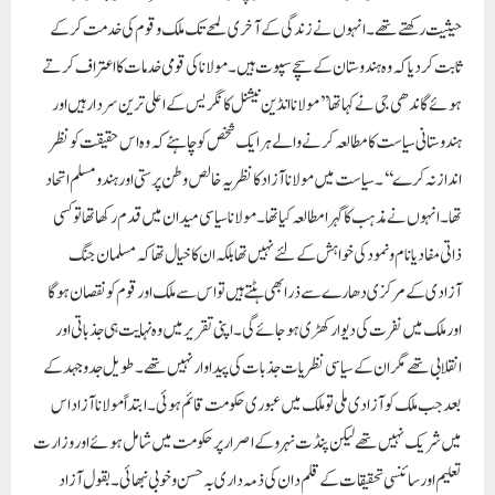
آزادی کے مرکزی دھارے سے ذرا بھی ہٹتے ہیں تو اس سے ملک اور قوم کو نقصان ہوگا
اور ملک میں نفرت کی دیوار کھڑی ہوجائے گی۔ اپنی تقریر میں وہ نہایت ہی جذباتی اور
انقلابی تھے مگر ان کے سیاسی نظریات جذبات کی پیداوار نہیں تھے۔ طویل جد وجہد کے
بعد جب ملک کو آزادی ملی تو ملک میں عبوری حکومت قائم ہوئی۔ ابتداً مولانا آزاد اس
میں شریک نہیں تھے لیکن پنڈت نہرو کے اصرار پر حکومت میں شامل ہوئے اور وزارت
تعلیم اور سائنسی تحقیقات کے قلم دان کی ذمہ داری بہ حسن وخوبی نبھائی۔ بقول آزاد
’’وزارت تعلیم کی ذمہ داری سنبھالتے ہی میں نے پہلا فیصلہ جو لیا وہ یہ تھا کہ ملک میں
اعلی و فنی تعلیم کے حصول کے لئے سہولتیں فراہم کی جائیں تاکہ خود ہم اپنی ضرورتیں
پوری کریں۔ میں اس دن کا منتظر ہوں جب ہندوستان میں باہر سے لوگ آکر سائنس اور
فنی تعلیم میں تربیت حاصل کریں ‘‘۔ان مقاصد کی تکمیل کیلئے مولانا نے کئی اہم اور ٹھوس
قدم اٹھائے اور انہوں نے کئی اداروں کا قیام عمل میں لایا۔ یونیورسٹی گرانٹس کمیشن ،
انڈین کونسل فار اگریکلچر اینڈ سائنٹفک ریسرچ ، انڈیا کونسل فار میڈیکل ریسرچ ، انڈین
کونسل فار سائنس ریسرچ وغیرہ ، سنٹرل کونسل فار انڈسٹریل ریسرچ ادارے کو متحرک