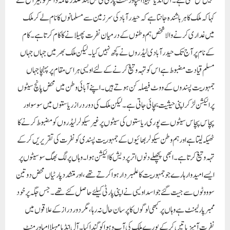
نہیں مل سکی ہے۔ آل انڈیا مہیلا امپاور منٹ پارٹی کی کل ہند صدر عالمہ ڈاکٹر نوہیرا شیخ نے
کہا کہ ملک کا ہر باشندہ جانتا ہے کہ حیدر آباد کی سرزمین سے مسلمانوں کا نام لے کر ملک
میں غداری کرنے والا شخص ہم وطنوں کے درمیان نفرت پھیلانے کا کام کرتا ہے۔ کام
کے نام پر آج تک حیدر آبادی لیڈروں نے کچھ نہیں کیا۔ لیکن ملک بھر میں جہاں جہاں
مسلم قیادت مضبوط ہے اس کو تہہ و تیغ کرنے کے لئے اویسی ہر اس مقام پر پہنچا جہاں
جمہوریت پسندوں کے ووٹ فیصلہ کن ہوتے ہیں۔ اپنے آبائی وطن میں محض پانچ سیٹوں
پر الیکشن لڑ کر اپنی حیثیت بچائی جاتی ہے۔ لیکن ملک کی دور دراز ریاستوں میں سو سو اور
پچاس پچاس سیٹوں سے پوری ریاستوں کی سیٹوں پر غیر سیکولر لیڈروں کو مضبوط کرنے کا
ٹھیکہ لیتا ہے اور ہم وطن سیکولر بھائیوں کے جمہوریت پسندی کو نفرت کی تقریریں کرکے
تہہ و تیغ کرتا ہے۔ ابھی پچھلے دنوں اتر پردیش کا الیکشن ہوا۔ وہاں پر لگ بھگ سو سیٹوں پر
ایسے امید وار ہارے جو جمہوریت کا علمبردار ہوا کرتے تھے، اور متشدد پارٹیاں محض دو تین
سو ووٹوں سے جیت گئے جو اسد اویسی نے اپنی پارٹی کیلئے حاصل کئے تھے۔ جس جگہ پر خود
ممبر پارلیمنٹ ہے وہاں پر کبھی لوگوں کا پرسان حال نہ رہا ، مگر دور دراز کے علاقوں میں
نفرت آمیز باتیں کرکے پورے ملک کی آب و ہوا کو گندا کیا ۔ آل انڈیا مہیلا امپاور منٹ