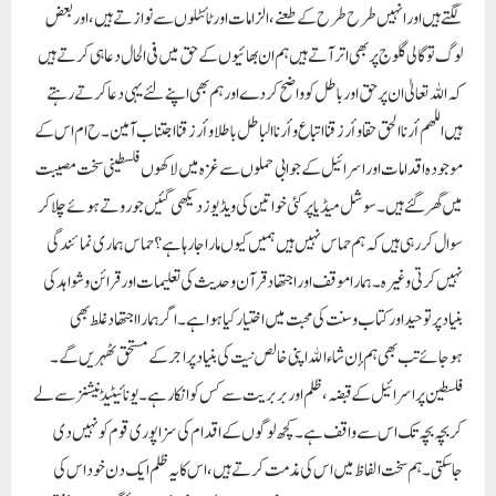
لگتے ہیں اور انہیں طرح طرح کے طعنے، الزامات اور ٹائٹلوں سے نوازتے ہیں، اور بعض
لوگ تو گالی گلوج پر بھی اتر آتے ہیں ہم ان بھائیوں کے حق میں فی الحال دعا ہی کرتے ہیں
کہ اللہ تعالیٰ ان پر حق اور باطل کو واضح کردے اور ہم بھی اپنے لئے یہی دعا کرتے رہتے
ہیں اللهم أرنا الحق حقا وأرزقنا اتباع وأرنا الباطل باطلا وأرزقنا اجتناب آمین۔ ح ا م ا س کے
موجودہ اقدامات اور اسرائیل کے جوابی حملوں سے غزہ میں لاکھوں فلسطینی سخت مصیبت
میں گھر گئے ہیں۔ سوشل میڈیا پر کئی خواتین کی ویڈیوز دیکھی گئیں جو روتے ہوئے چلاکر
سوال کر رہی ہیں کہ ہم حماس نہیں ہیں ہمیں کیوں مارا جارہا ہے؟ حماس ہماری نمائندگی
نہیں کرتی وغیرہ۔ ہمارا موقف اور اجتھاد قرآن وحدیث کی تعلیمات اور قرائن وشواہد کی
بنیاد پر توحید اور کتاب وسنت کی محبت میں اختیار کیا ہوا ہے۔ اگر ہمارا اجتھاد غلط بھی
ہوجائے تب بھی ہم إن شاءالله اپنی خالص نیت کی بنیاد پر اجر کے مستحق ٹھہریں گے۔
فلسطین پر اسرائیل کے قبضہ، ظلم اور بربریت سے کس کو انکار ہے۔ یونائیٹیڈ نیشنز سے لے
کر بچہ بچہ تک اس سے واقف ہے۔ کچھ لوگوں کے اقدام کی سزا پوری قوم کو نہیں دی
جاسکتی۔ ہم سخت الفاظ میں اس کی مذمت کرتے ہیں، اس کا یہ ظلم ایک دن خود اس کی