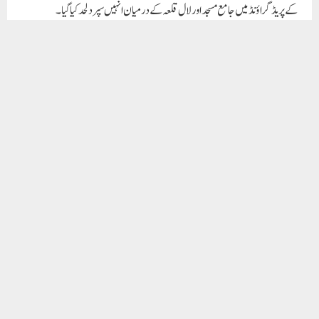
RELATED POSTS
فریضۂ حج کس پر واجب ہے