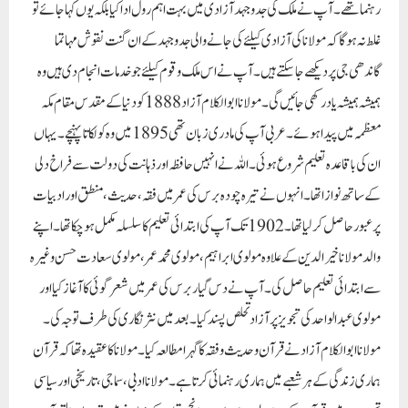
پر عبور حاصل کرلیا تھا۔ 1902 تک آپ کی ابتدائی تعلیم کا سلسلہ مکمل ہوچکا تھا۔ اپنے
والد مولانا خیر الدین کے علاوہ مولوی ابراہیم ، مولوی محمد عمر ، مولوی سعادت حسن وغیرہ
سے ابتدائی تعلیم حاصل کی۔ آپ نے دس گیار برس کی عمر میں شعر گوئی کا آغاز کیا اور
مولوی عبدالواحد کی تجویز پر آزاد تحلص پسند کیا۔ بعد میں نثر نگاری کی طرف توجہ کی۔
مولانا ابوالکلام آزاد نے قرآن و حدیث و فقہ کا گہرا مطالعہ کیا۔ مولانا کا عقیدہ تھا کہ قرآن
ہماری زندگی کے ہر شعبے میں ہماری رہنمائی کرتا ہے۔ مولانا ادبی ، سماجی ، تاریخی اور سیاسی
تحریروں میں قرآن کے حوالے موجود ہیں۔ رانچی قیام کے زمانے میں ترجمان القرآن
ترتیب دیا اور فقہ اسلامی کی روشنی میں ’الصلوۃ و الزکوۃ‘ اور ’النکاح‘ وغیرہ تصانیف مکمل
کی۔ مولانا کی زندگی کا بڑاحصہ ادبی اور سیاسی میدان میں گزرا۔ آپ نے بہت سے
رسالوں میں مضامین لکھے اور کئی ادبی رسالے شائع کئے۔ مولانا نے سب سے پہلا رسالہ
ماہ نامہ ’’نیرنگِ عالم‘‘ 1899 میں جاری کیا۔ اس وقت مولانا کی عمر صرف گیارہ برس
تھی ۔یہ رسالہ سات ، آٹھ مہینے جاری رہا بعد میں المصباح ، احسن الاخبار ہفت روزہ پیغام ،
الجامعہ وغیرہ رسائل میں خدمت انجام دیں۔ 1909 میں ’’لسان الصدق‘‘ ماہ نامہ
رسالہ کا پہلا شمارہ کلکتہ سے شائع ہوا۔ اس کا اول مقصد اصلاح معاشرت ، دوسرا مقصد