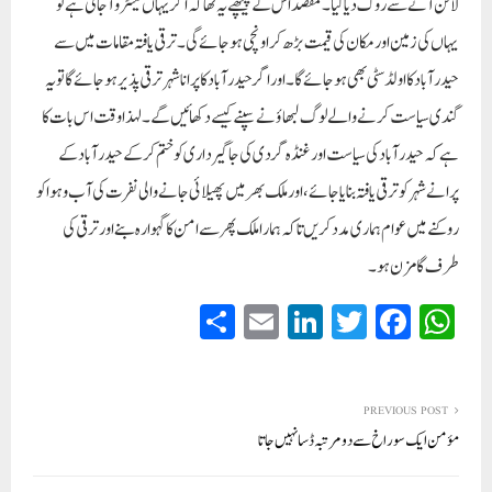
لائن آنے سے روک دیا گیا۔ مقصد اس کے پیچھے یہ تھا کہ اگر یہاں میٹرو آجاتی ہے تو
یہاں کی زمین اور مکان کی قیمت بڑھ کر اونچی ہو جائے گی۔ ترقی یافتہ مقامات میں سے
حیدر آباد کا اولڈ سٹی بھی ہو جائے گا۔ اور اگر حیدر آباد کا پرانا شہر ترقی پذیر ہو جائے گا تو یہ
گندی سیاست کرنے والے لوگ لبھاؤنے سپنے کیسے دکھائیں گے۔ لہذا وقت اس بات کا
ہے کہ حیدر آباد کی سیاست اور غنڈہ گردی کی جاگیر داری کو ختم کرکے حیدر آباد کے
پرانے شہر کو ترقی یافتہ بنایا جائے، اور ملک بھر میں پھیلائی جانے والی نفرت کی آب وہوا کو
روکنے میں عوام ہماری مدد کریں تاکہ ہمارا ملک پھر سے امن کا گہوارہ بنے اور ترقی کی
طرف گامزن ہو۔
S
E
Li
T
Fa
W
ha
m
nk
wi
ce
ha
re
ail
ed
tte
bo
ts
In
r
ok
A
PREVIOUS POST
مؤمن ایک سوراخ سے دو مرتبہ ڈسا نہیں جاتا
pp