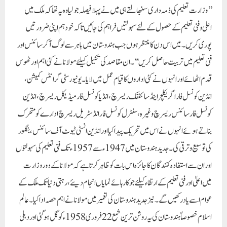
بناتے ہوئے انہوں نے اس میں تحریک پیدا کیا اور انڈین انسٹی ٹیوٹ آف سائنس ، بنگلور
کی توسیع و ترقی کی۔جدید ہندوستان میں 1947ء سے 1957ء تک فنی تعلیم کی سہولتوں
اور ان سے استفادہ کنندگان کا جائزہ اس بات کو ظاہر کرتا ہے کہ مولانا کے دور وزارت
میں اعلیٰ اور فنی تعلیم کے ارتقاء کیلئے جو کارہائے نمایاں انجام دیئے ، رہتی دنیا تک ملک کے
عوام اسے یاد رکھیں گے۔ نیز جدید ہندوستان کی تعمیر میں مولانا نے اہم حصہ ادا کیا۔ عالم
اسلام خصوصاً ہندوستان کی یہ روشن ترین شمع 22 فروری 1958ء کو گل ہوگئی اور دہلی
کے پریڈ گراؤنڈ میں جامع مسجد اور لال قلعہ کے درمیان انہیں سپرد لحد کیا گیا۔
Paigam Madre Watan