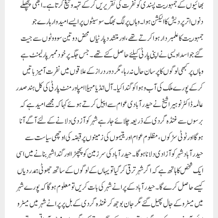
بھائیوں کے جمہوریت پسندی کو نفرت کی تقریریں کرکے تہہ و تیغ کرتا ہے۔ ابھی پچھلے
دنوں اتر پردیش کا الیکشن ہوا۔ وہاں پر لگ بھگ سو سیٹوں پر ایسے امید وار ہارے جو
جمہوریت کا علمبردار ہوا کرتے تھے، اور متشدد پارٹیاں محض دو تین سو ووٹوں سے جیت
گئے جو اسد اویسی نے اپنی پارٹی کیلئے حاصل کئے تھے۔ جس جگہ پر خود ممبر پارلیمنٹ ہے
وہاں پر کبھی لوگوں کا پرسان حال نہ رہا ، مگر دور دراز کے علاقوں میں نفرت آمیز باتیں
کرکے پورے ملک کی آب و ہوا کو گندا کیا ۔ آل انڈیا مہیلا امپاور منٹ پارٹی کی کل ہند صدر
عالمہ ڈاکٹر نوہیرا شیخ نے حیدر آبادی عوام سے اپیل کرتے ہوئے کہا کہ مجھے امید ہے کہ
برسوں سے غنڈہ گردی کے ذریعہ چلائے جا رہے شہر کو آزدی دلانے کے لئے آگے آنا
ہوگا اور ٹوٹی سڑکوں، مظلوم عوام اور یتیموں کی زمینوں پر قبضہ کی اوچھی سیاست سے
حیدر آباد شہر کو آزادی دلانا ہو گا۔ حیدر آباد کی سرزمین کو پچھڑا اور گندا شہر بنانے میں اسی
ایک شخص کا ہاتھ ہے کہ اگر شہر ترقی کر گیا تو یہاں کے لوگوں کے ساتھ جھوٹی ہمدردیاں
کیسے حاصل کرے گا۔ حیدر آباد کے پرانے شہر کی بات کریں تو معلوم ہوگا کہ پورے شہر
میں میٹرو کے جال پھیل گئے مگر جان بوجھ کر غنڈہ گردی کے بل پر پرانے شہر میں میٹرو