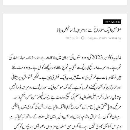
Articles مضامین
مؤمن ایک سوراخ سے دو مرتبہ ڈسا نہیں جاتا
by
Paigam Madre Watan
10 نومبر 2023
غالبا یہ 6 نومبر 2023 کی دو دوستوں کی ایران میں ملاقات ہے اور روزنامہ سہارا اخبار کی
خبر ہے۔ دوسرے ذرائع ابلاغ سے بھی یہ خبر پڑھنے اور دیکھنے کو ملی ہے۔ دو دوست ملتے
ہیں تو ظاہر بات ہے خوش ہی ہوتے ہیں۔ یہ ایک فطری چیز ہے۔ لیکن تشویش، پریشانی
اور حرج ان کو اکٹھا دیکھنے والوں کو ہے۔ کیونکہ مومن ایک سوراخ سے دو مرتبہ ڈسا نہیں
جاتا ! یہ رسول اکرم صلی اللہ علیہ وسلم کی صحیح حدیث ہے لا يُلْدَغُ المؤمنُ من جُحْرٍ واحد
مرتين»[متفق عليہ] ح م اس جس رخ کو اپنا قبلہ بنالیا ہے اور جن کی گودی میں جا بیٹھی
ہے ان لوگوں نے عراق، شام، لبنان اور یمن وغیرہ میں اہل سنت کے ساتھ کیا کیا کیا ہے
دنیا اس کو ابھی بھولی نہیں ہے۔ لاکھوں سن مسلمان مردوں، عورتوں اور بچوں کو کس