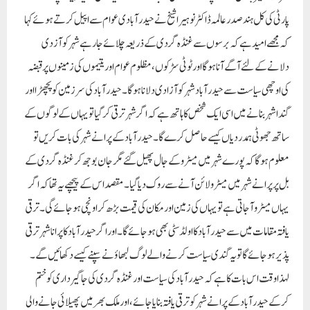
پارٹی کی کل ہند صدر عالمہ ڈاکٹر نوہیرا شیخ نے حیدر آبادی عوام سے اپیل کرتے ہوئے کہا
کہ مجھے امید ہے کہ برسوں سے غنڈہ گردی کے ذریعہ چلائے جا رہے شہر کو آزدی
دلانے کے لئے آگے آنا ہوگا اور ٹوٹی سڑکوں، مظلوم عوام اور یتیموں کی زمینوں پر قبضہ
کی اوچھی سیاست سے حیدر آباد شہر کو آزادی دلانا ہو گا۔ حیدر آباد کی سرزمین کو پچھڑا اور
گندا شہر بنانے میں اسی ایک شخص کا ہاتھ ہے کہ اگر شہر ترقی کر گیا تو یہاں کے لوگوں کے
ساتھ جھوٹی ہمدردیاں کیسے حاصل کرے گا۔ حیدر آباد کے پرانے شہر کی بات کریں تو
معلوم ہوگا کہ پورے شہر میں میٹرو کے جال پھیل گئے مگر جان بوجھ کر غنڈہ گردی کے
بل پر پرانے شہر میں میٹرو لائن آنے سے روک دیا گیا۔ مقصد اس کے پیچھے یہ تھا کہ اگر
یہاں میٹرو آجاتی ہے تو یہاں کی زمین اور مکان کی قیمت بڑھ کر اونچی ہو جائے گی۔ ترقی
یافتہ مقامات میں سے حیدر آباد کا اولڈ سٹی بھی ہو جائے گا۔ اور اگر حیدر آباد کا پرانا شہر ترقی
پذیر ہو جائے گا تو یہ گندی سیاست کرنے والے لوگ لبھاؤنے سپنے کیسے دکھائیں گے۔
لہذا وقت اس بات کا ہے کہ حیدر آباد کی سیاست اور غنڈہ گردی کی جاگیر داری کو ختم
کرکے حیدر آباد کے پرانے شہر کو ترقی یافتہ بنایا جائے، اور ملک بھر میں پھیلائی جانے والی