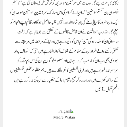
ناکامی کا باعث بنے گا۔ حدیث میں مومنین موحدین کو خوش خبری سنائی گئی ہے “وأنتم
الأعلون إن كنتم مؤمنين”۔ انبیائے کرام کی اس مبارک سر زمین پر مومنین موحدین کو
ایک دن ضرور کامیابی ملے گی إن شاءالله اور انہیں غلبہ حاصل ہوگا اور ظالم اپنے انجام کو
پہنچے گا۔ اللہ رب العالمین نے ان قابض ظالموں کے تعلق سے جو بتایا ہے کہ ذلت
ورسوائی ان کا مقدر ہوگی آج ہم اس کو دیکھ رہے ہیں، دنیا کے ہر خطہ میں ہر طبقہ سے
تعلق رکھنے والے افراد ان کے مظالم کے خلاف آواز اٹھا رہے ہیں حتی کہ انصاف پسند
یہودی بھی اب ان کو غاصب کہ رہے ہیں اور معصوم لوگوں پر ان کی اس بم منگ کو
سراسر غلط ٹہرا رہے ہیں اور فری فلسطین کا نعرہ لگا رہے ہیں۔ ہم مظلوم مخلص فلسطینیوں
کے ساتھ کھڑے ہیں اور دور رہ کر صبح وشام دعا کے ہتھیار سے ان کی مدد کر رہے ہیں
اللھم تقبل۔ آمين