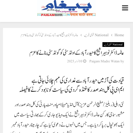
PRIMARY
MENU
Home
National قومی خبریں
عالمہ ڈاکٹر نوہیرا شیخ کا حیدر آباد کے اولڈ سٹی کو گولڈ سٹی بنانے کا عزم
National قومی خبریں
عالمہ ڈاکٹر نوہیرا شیخ کا حیدر آباد کے اولڈ سٹی کو گولڈ سٹی بنانے کا عزم
by
Paigam Madre Watan
10 نومبر 2023
قیادت کی آڑ میں حیدر آباد سے غداری کی مہم چلائی جاتی ہے
ایم ای پی کل ہند صدر کا غنڈہ گردی کی سیاست کو نابود کرنے کا فیصلہ
نئی دہلی (ریلیز / مطیع الرحمن عزیز)
آل انڈیا مہیلا امپاور منٹ پارٹی کی کل ہند صدر اور
مشہور سماجی کارکن عالمہ ڈاکٹر نوہیرا شیخ نے ایک ویڈیو جاری کر کے بھارتی سیاست میں
ایک بھونچال برپا کر دیا ہے۔ جس میں انہوں نے دعوی کیا ہے کہ چار مینار حیدر آباد ممبر