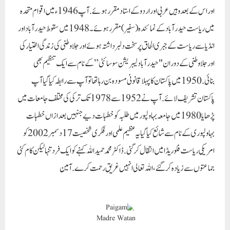
اور اس کے بعد وہیں عربی اور اردو کے استاد مقرر ہوئے.آپ 1946ء میں اقوام متحدہ
میں ریاست حیدرآباد کے نمائندہ (سفیر) مقرر ہوئے۔1948 میں سقوط حیدر آباد اور
انڈیا سے ریاست کے جبری الحاق پر سخت دلبرداشتہ ہوئے اور جلاوطنی کی زندگی اختیار کی
اور جلا وطنی کے دوران "حیدرآباد لیبریشن سوسائٹی” کے نام سے ایک تنظیم بھی
بنائی.1950 میں پاکستان کا پہلا قانونی مسودہ بن رہا تھا تو آپ سے رابطہ کیا گیا آپ
پاکستان تشریف لائے.آپ نے 1952 سے 1978 تک ترکی کی مختلف جامعات میں
پڑھایا1980 میں جامعہ بہاولپور میں طلبہ کو خطبات دیے جنہیں بعد ازاں خطبات
بہاولپوری کے نام سے شائع کیا گیا یہ عظیم علمی اور فکری شخصیت 17 دسمبر 2002 کو
امریکی ریاست فلوریڈا میں انتقال کر گئی.ڈاکٹر محمد حمیداللہ کہنے کو ایک فرد تنہا لیکن کام کئی
جماعتوں سے زیادہ کر گئے،اللہ تعالی انہیں غریق رحمت کرے.آمین