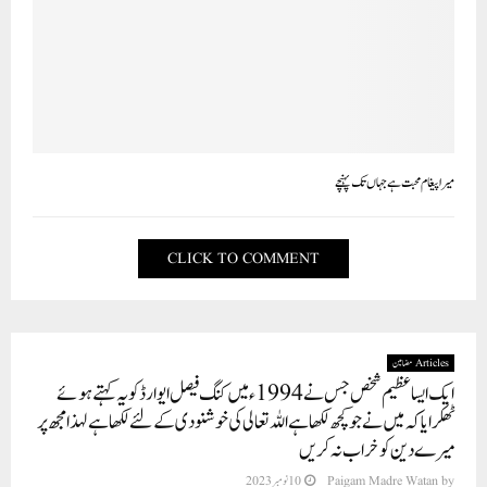
میرا پیغام محبت ہے جہاں تک پہنچے
CLICK TO COMMENT
Articles مضامین
ایک ایسا عظیم شخص جس نے 1994ء میں کنگ فیصل ایوارڈ کو یہ کہتے ہوئے
ٹھکرایا کہ میں نے جو کچھ لکھا ہے اللہ تعالی کی خوشنودی کے لئے لکھا ہے لہذا مجھ پر
میرے دین کو خراب نہ کریں
by
Paigam Madre Watan
10 نومبر 2023