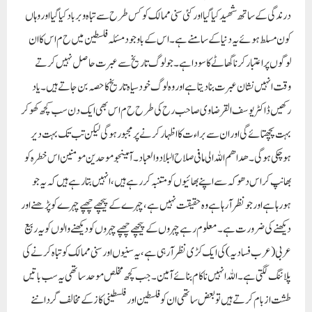
درندگی کے ساتھ شھید کیا گیا اور کئی سنی ممالک کو کس طرح سے تباہ وبرباد کیا گیا اور وہاں
کون مسلط ہوئے یہ دنیا کے سامنے ہے۔ اس کے باوجود مسئلہ فلسطین میں ح م اس کا ان
لوگوں پر اعتبار کرنا گھاٹے کا سودا ہے۔ جو لوگ تاریخ سے عبرت حاصل نہیں کرتے
وقت انہیں نشان عبرت بنادیتا ہے اور وہ لوگ خود سیاہ تاریخ کا حصہ بن جاتے ہیں۔ یاد
رکھیں ڈاکٹر یوسف القرضاوی صاحب رح کی طرح ح م اس بھی ایک دن سب کچھ کھوکر
بہت پچھتائے گی اور ان سے براءت کا اظہار کرنے پر مجبور ہوگی لیکن تب تک بہت دیر
ہوچکی ہوگی۔ ھداھم اللہ الی ما فی صلاح البلاد والعباد۔ آمینجو موحدین مومنین اس خطرہ کو
بھانپ کر اس دھوکہ سے اپنے بھائیوں کو متنبہ کر رہے ہیں، انہیں بتارہے ہیں کہ یہ جو
ہورہا ہے اور جو نظر آرہا ہے وہ حقیقت نہیں ہے، چہرے کے پیچھے چھپے چہرے کو پڑھنے اور
دیکھنے کی ضرورت ہے۔ معلوم رہے چہروں کے پیچھے چھپے چہروں کو دیکھنے والوں کو یہ ربیع
عربی (عرب فسادیہ) کی ایک کڑی نظر آرہی ہے، یہ سنیوں اور سنی ممالک کو تباہ کرنے کی
پلاننگ لگتی ہے۔اللہ انہیں ناکام بنائے آمین۔ جب کچھ مخلص موحد ساتھی یہ سب باتیں
طشت از بام کرتے ہیں تو بعض ساتھی ان کو فلسطین اور فلسطینی کاز کے مخالف گرداننے