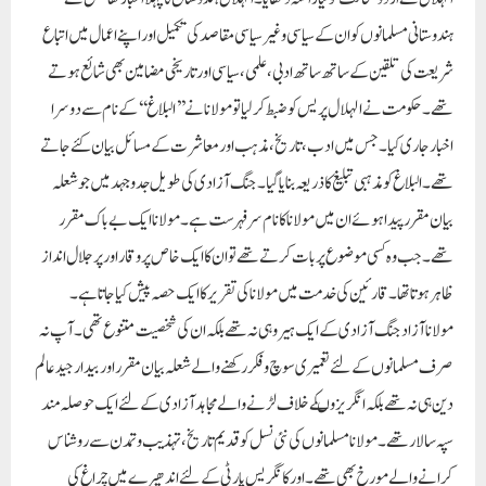
ظاہر ہوتا تھا۔ قارئین کی خدمت میں مولانا کی تقریر کا ایک حصہ پیش کیا جاتا ہے۔
مولانا آزاد جنگ آزادی کے ایک ہیرو ہی نہ تھے بلکہ ان کی شخصیت متنوع تھی۔ آپ نہ
صرف مسلمانوں کے لئے تعمیری سوچ و فکر رکھنے والے شعلہ بیان مقرر اور بیدار جید عالم
دین ہی نہ تھے بلکہ انگریزوںکے خلاف لڑنے والے مجاہد آزادی کے لئے ایک حوصلہ مند
سپہ سالار تھے۔ مولانا مسلمانوں کی نئی نسل کو قدیم تاریخ ، تہذیب و تمدن سے روشناس
کرانے والے مورخ بھی تھے۔ اور کانگریس پارٹی کے لئے اندھیرے میں چراغ کی
حیثیت رکھتے تھے۔ انہوں نے زندگی کے آخری لمحے تک ملک و قوم کی خدمت کرکے
ثابت کردیا کہ وہ ہندوستان کے سچے سپوت ہیں۔ مولانا کی قومی خدمات کا اعتراف کرتے
ہوئے گاندھی جی نے کہا تھا ’’مولانا انڈین نیشنل کانگریس کے اعلی ترین سردار ہیں اور
ہندوستانی سیاست کا مطالعہ کرنے والے ہر ایک شخص کو چاہئے کہ وہ اس حقیقت کو نظر
انداز نہ کرے‘‘۔سیاست میں مولانا آزاد کا نظریہ خالص وطن پرستی اور ہندو مسلم اتحاد
تھا۔ انہوں نے مذہب کا گہرا مطالعہ کیا تھا۔ مولانا سیاسی میدان میں قدم رکھا تھا تو کسی
ذاتی مفاد یا نام ونمود کی خواہش کے لئے نہیں تھا بلکہ ان کا خیال تھا کہ مسلمان جنگ