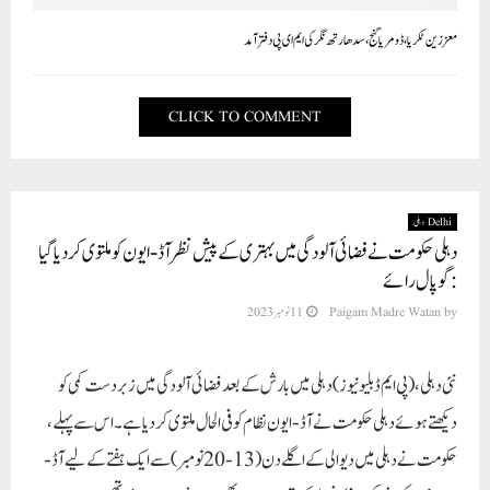
معززین ٹکریا ، ڈومریا گنج، سدھارتھ نگر کی ایم ای پی دفتر آمد
CLICK TO COMMENT
Delhi دہلی
دہلی حکومت نے فضائی آلودگی میں بہتری کے پیش نظر آڈ-ایون کو ملتوی کر دیا گیا
:گوپال رائے
by
Paigam Madre Watan
11 نومبر 2023
نئی دہلی، (پی ایم ڈبلیو نیوز )دہلی میں بارش کے بعد فضائی آلودگی میں زبردست کمی کو
دیکھتے ہوئے دہلی حکومت نے آڈ-ایون نظام کو فی الحال ملتوی کر دیا ہے۔ اس سے پہلے،
حکومت نے دہلی میں دیوالی کے اگلے دن (13-20 نومبر) سے ایک ہفتے کے لیے آڈ-