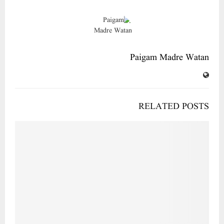
جواہر بال منچ تمل ناڈو کوآرڈنیٹر محمد مزمل کو ان کے خدما ت کے اعتراف میں اعزاز