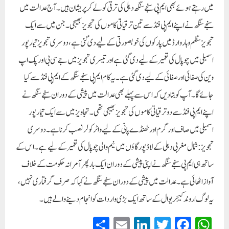
میں رہتے ہوئے بھی ایم پی سنجے سنگھ دہلی کی ترقی کو لے کر پریشان ہیں۔ آج عدالت میں
سنجے سنگھ نے اپنے ایم پی فنڈ سے تین ترقیاتی کاموں کی تجویز بھیجی۔جن میں سے ایک
تجویز سنگم وہار وارڈ میں پارکوں کی خوبصورتی کے لیے دی گئی ہے، دوسری تجویز تیمار پور
اسمبلی میں چوپال کی تعمیر کے لیے دی گئی ہے اور تیسری تجویز میں جے سی بی اور پک اپ
وین کی صفائی اور صفائی کے لیے دی گئی ہے۔ یہ کام ایم پی سنجے سنگھ کے ایم پی فنڈ سے کیا
جائے گا۔آپ کو بتا دیں کہ اس سے پہلے بھی عدالت میں پیشی کے دوران سنجے سنگھ نے
اپنے ایم پی فنڈ سے دو ترقیاتی کاموں کی تجویز بھیجی تھی۔ تجاویز میں سے ایک تیمار پور
اسمبلی میں صاف اور گرم اور ٹھنڈے پانی کے لیے واٹر کولر نصب کرنا ہے۔ دوسری
تجویز: شمال مغربی دہلی کے لاڈ پور گاؤں میں نیم والی چوپال کی تعمیرکے لیے ہے۔اس کے
ساتھ ہی ایم پی سنجے سنگھ نے اپنی پیشی کے دوران ایک بار پھر آمرانہ حکومت کے خلاف
آواز اٹھائی ہے۔ عدالت میں پیشی کے دوران سنجے سنگھ نے کہا کہ صرف گرفتاری نہیں،
یہ لوگ اروند کیجریوال کے ساتھ ایک بڑی واردات کو انجام دینے والے ہیں۔
S
E
Li
T
Fa
W