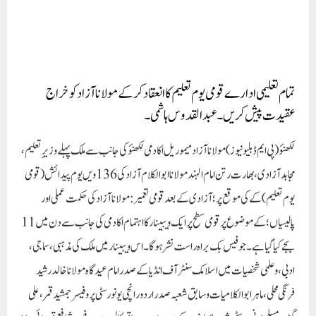
مجاہد آزادی ، بھارت رتن امام الہند مولانا ابوالکلام آزاد کی 136 ویں یوم پیدائش ( قومی
یوم تعلیم) کے کی موقع پر ؛ آزادی کے بعد قومی تعمیر : مولانا آزاد کی حکمت عملی اور
پالیسیاں ؛ کے موضوع پر قومی سطح پر ایک ویبینار کا اہتمام اکادمی کی جانب سے دن میں 11
بجے کیا گیا ہے۔ جو فیس بک براہ راست نشر ہوگا ۔ اس ویبینار میں ملک کی مذہبی ، سماجی ،
ادبی ،و علمی شخصیات میں اسلامک سنٹر آف انڈیا کے صدر امام عیدگاہ مولانا خالد رشید
فرنگی محلی ، ماہر ابوالکلامیات وسابق شعبہ صدر اردو رانچی یونورسٹی پروفیسر جمشید قمر ، علی
گڑھ مسلم یونی ورسٹی شعبہ صحافت کے صدر ادیب و ناقد کالمسٹ پروفیسر شافع قدوائی ، بابا
صاحب بھیم راؤ امبیڈکر یونیورسٹی کے شعبہ سماجی علوم کے صدر پروفیسر رودر پرساد ساہو ،
اسی یونورسٹی کے شعبہ تعلیم کے ایسوسیٹ پروفیسر ڈاکٹر راج سرن شاہی و شعبہ قانون کی
ایسوسیٹ پروفیسر ڈاکٹر صوفیہ احمد ، ٹیکنو کالج کے شعبہ صدر پروفیسر محمد اسامہ ، اکادمی کے
صدر سینیر صحافی شارق علوی صاحبان اس موضوع پر روشنی ڈالیں گے ۔جنرل سیکریٹری
ڈاکٹر عبد القدوس ہاشمی نے تمام ، مدارس تعلیمی ،تکنیکی ، سماجی و سیاسی اداروں کے ذمہ
داروں سے کہا ہے کہ وہ 11نومبر کو یوم تعلیم کے موقع پر تعلیمی ، ادبی ، ثقافتی و اصلاحی
پروگرام کا انعقاد کریں ۔ملک کو آزاد کرانے سے لیکر ہندوستان کی تعمیر نو میں مولانا آزاد