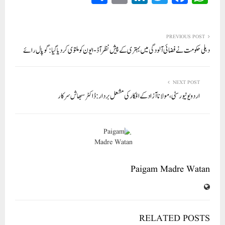
ha
m
nk
wi
ce
ha
re
ail
ed
tte
bo
ts
In
r
ok
A
PREVIOUS POST
دہلی حکومت نے فضائی آلودگی میں بہتری کے پیش نظر آڈ-ایون کو ملتوی کر دیا گیا :گوپال رائے
pp
NEXT POST
اردو یونیورسٹی، مولانا آزاد کے افکار کی مشعل بردار: ڈاکٹر سبھاش سرکار
Paigam Madre Watan
RELATED POSTS