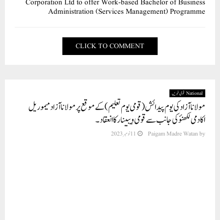
Corporation Ltd to offer Work-based Bachelor of Business
Administration (Services Management) Programme
CLICK TO COMMENT
National قومی خبریں
مولانا آزاد کی یوم پیدائش ( قومی یوم تعلیم) کے موقع پر مولانا آزاد میموریل
اکادمی لکھنؤ کی جانب سے قومی ویبینار کا انعقاد ۔
by
Paigam Madre Watan
11 نومبر 2023
تمام تعلیمی ادارے قومی یوم تعلیم کا انعقاد کرکے مولانا آزاد کو خراج
عقیدت پیش کریں ۔ عبد القدوس ہاشمی ۔
لکھنؤ (پی ایم ڈبلیو نیوز)
مولانا آزاد میموریل اکادمی لکھنؤ کی جانب سے ملک پہلے وزیرِ تعلیم ،