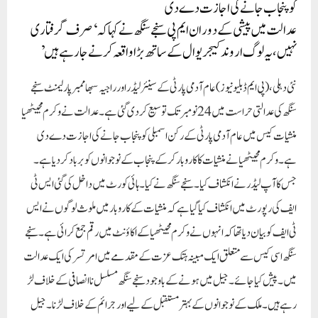
کو پنجاب جانے کی اجازت دے دی
عدالت میں پیشی کے دوران ایم پی سنجے سنگھ نے کہا کہ ‘صرف گرفتاری
نہیں، یہ لوگ اروند کیجریوال کے ساتھ بڑا واقعہ کرنے جا رہے ہیں’
نئی دہلی، (پی ایم ڈبلیو نیوز )
عام آدمی پارٹی کے سینئر لیڈر اور راجیہ سبھا ممبر پارلیمنٹ سنجے
سنگھ کی عدالتی حراست میں 24 نومبر تک توسیع کر دی گئی ہے۔ عدالت نے وکرم مجیٹھیا
منشیات کیس میں عام آدمی پارٹی کے رکن اسمبلی کو پنجاب جانے کی اجازت دے دی
ہے۔ وکرم مجیٹھیا نے منشیات کا کاروبار کر کے پنجاب کے نوجوانوں کو برباد کر دیا ہے۔
جس کا آپ لیڈر نے انکشاف کیا۔سنجے سنگھ نے کیا۔ ہائی کورٹ میں داخل کی گئی ایس ٹی
ایف کی رپورٹ میں انکشاف کیا گیا ہے کہ منشیات کے کاروبار میں ملوث لوگوں نے ایس
ٹی ایف کو بیان دیا تھا کہ انہوں نے وکرم مجیٹھیا کے اکاؤنٹ میں رقم جمع کرائی ہے۔ سنجے
سنگھ اسی کیس سے متعلق ایک مبینہ ہتک عزت کے مقدمے میں امرتسر کی ایک عدالت
میں۔پیش کیا جائے۔جیل میں ہونے کے باوجود سنجے سنگھ مسلسل ناانصافی کے خلاف لڑ
رہے ہیں۔ ملک کے نوجوانوں کے بہتر مستقبل کے لیے اور جرائم کے خلاف لڑنا۔ جیل