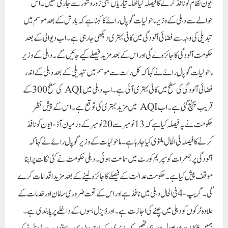
ایون نظام کو نافذ کرنے کا فیصلہ کیا تھا۔تیاریاں بھی زور و شور سے جاری تھیں۔ اس
حوالے سے دہلی کے وزیر ماحولیات گوپال رائے کا کہنا ہے کہ بارش کے بعد موسم میں
تبدیلی کی وجہ سے فضائی آلودگی میں کافی بہتری دیکھی جا رہی ہے۔ اب دیوالی کے بعد
حکومت آلودگی کا جائزہ لے گی اور اس کے بعد مزید فیصلے کیے جائیں گے۔ دہلی کے وزیر
ماحولیات گوپال رائے نے کہا کہ کل رات سے موسم میں تبدیلی کے بعد دہلی کے اندر
فضائی آلودگی کی سطح میں کافی بہتری آئی ہے۔ اب دہلی میں AQI کی سطح 300 کے
قریب پہنچ گئی ہے۔ اب AQI میں مزید بہتری کی توقع ہے۔ اس کے پیش نظر
حکومت نے یہ فیصلہ کیا ہے کہ 13 نومبر سے 20 نومبر کے درمیان آڈ-ایون کو نافذ
کرنے کا فیصلہ فی الحال ملتوی کیا جا رہا ہے۔ماحولیات کے وزیر گوپال رائے نے کہا کہ
آلودگی پر جمعرات کو سپریم کورٹ میں سماعت ہوئی۔ دہلی حکومت نے کئی نکات پر اپنا
موقف پیش کیا ہے۔ حکومت عدالت کے فیصلے کا جائزہ لینے کے بعد مزید اقدامات کرے
گی۔ گریپ -4 فی الحال دہلی میں نافذ ہے اور اس کے تحت ضروری سامان اور خدمات کے
علاوہ ٹرکوں کو دہلی میں چلنے کی اجازت ہے۔اور ڈیزل بسوں کے داخلے پر پابندی ہے۔