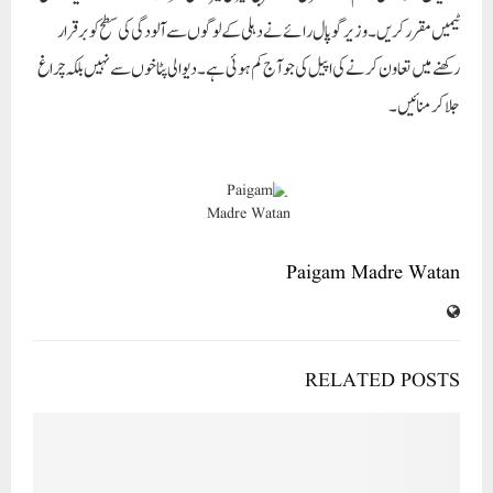
ٹیمیں مقرر کریں۔وزیر گوپال رائے نے دہلی کے لوگوں سے آلودگی کی سطح کو برقرار
رکھنے میں تعاون کرنے کی اپیل کی جو آج کم ہوئی ہے۔دیوالی پٹاخوں سے نہیں بلکہ چراغ
جلا کر منائیں۔
Paigam Madre Watan
RELATED POSTS