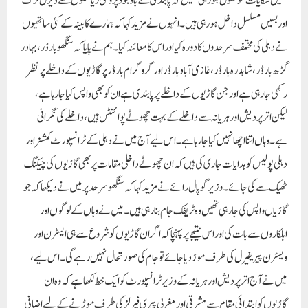
ہمیں شکایات موصول ہو رہی تھیں کہ پابندی کے باوجود پڑوسی ریاستوں سے ڈیزل ٹرک
اور بسیں مسلسل داخل ہو رہی ہیں۔ انہوں نے مزید کہا کہ ہمارے کابینہ کے کئی ساتھیوں
نے دہلی کی مختلف سرحدوں کا دورہ کیا اور اس کا معائنہ کیا۔ ہم نے پایا کہ سنگھو بارڈر، بہادر
گڑھ بارڈر، شاہدرہ بارڈر، غازی آباد بارڈر اور گروگرام بارڈر پر گاڑیوں کے داخلے پر نظر
رکھی جا رہی ہے اور جن گاڑیوں کے داخلے پر پابندی ہے ان کو بھی واپس کیا جا رہا ہے،
لیکن اتر پردیش اور ہریانہ سے داخلے کے بہت چھوٹے پوائنٹس ہیں، داخلے کی نگرانی
ہے۔ وہاں اتنا اچھا نہیں کیا جا رہا ہے۔ اس لیے آج میں نے دہلی کے ٹرانسپورٹ کمشنر اور
دہلی پولیس کو ہدایات جاری کی ہیں کہ ان چھوٹے داخلی مقامات پر بھی گاڑیوں کی چیکنگ
ٹھیک سے کی جائے۔ وزیر گوپال رائے نے مزید کہا کہ سنگھو سرحد پر میں نے دیکھا کہ جو
گاڑیاں واپس کی جا رہی تھیں وہ ٹریفک جام بنا رہی ہیں۔ میں نے وہاں کے لوگوں اور
اہلکاروں سے بات کی اور اس نتیجے پر پہنچا کہ اگر ان گاڑیوں کو شروع سے ہی ایسٹرن اور
ویسٹرن پیریفیرل کی طرف موڑ دیا جائے تو جام کی صورتحال نہیں رہے گی۔ اس لیے،
میں نے آج اتر پردیش اور ہریانہ کے وزیر ٹرانسپورٹ کو ایک خط لکھا ہے کہ وہ ان
گاڑیوں کو ابتدائی مقام سے مشرقی اور مغربی پیری فیرلز کی طرف موڑنے کے لیے اضافی