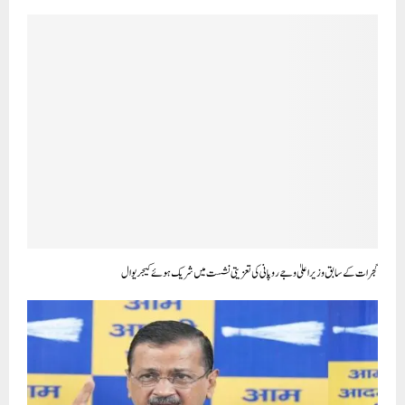
گجرات کے سابق وزیراعلیٰ وجے روپانی کی تعزیتی نشست میں شریک ہوئے کیجریوال