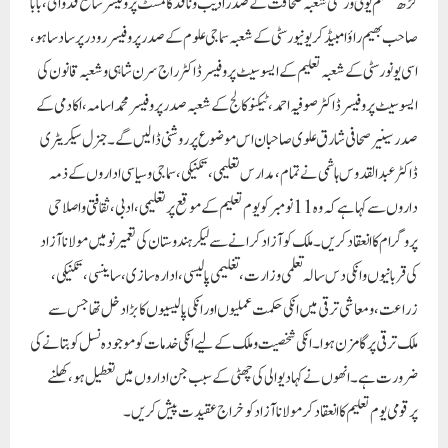
کی قربانیوں و انکی دس سالہ تعلمی وزارت ،تغلیمی پالیسی ، ادارہ سازی ، ساینسی ، تکنیکی ،
زراعت ، و معاشی ترقی میں انکی حکمت عملیوں اور انکی پالیسیوں کا بڑا دخل تھا جس سے
ملک ترقی پر گامزن ہوا ۔ انکی شخصیت وملک کے لیے انکی خدمات کو موجودہ نسل کو بتانے کی
ضرورت ہے ۔ انھوں نے کہا دیوالی کی چھٹی کے سبب جن اداروں میں تعطیل ہو ، کھلنے
پرقومی یوم تعلیم کا انعقاد کر مولانا آزاد کو خراج عقیدت پیش کریں ۔
Paigam Madre Watan
RELATED POSTS