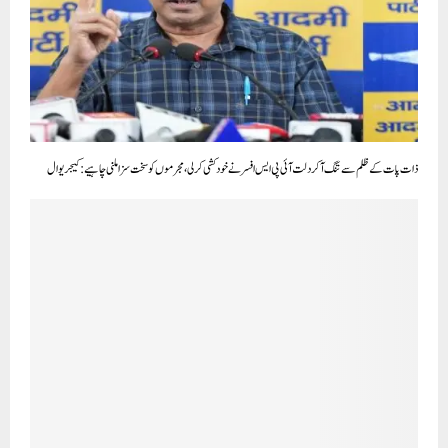
ذات پات کے ظلم سے تنگ آکر دلت آئی پی ایس افسر نے خودکشی کرلی، مجرموں کو سخت سزا ملنی چاہیے: کیجریوال