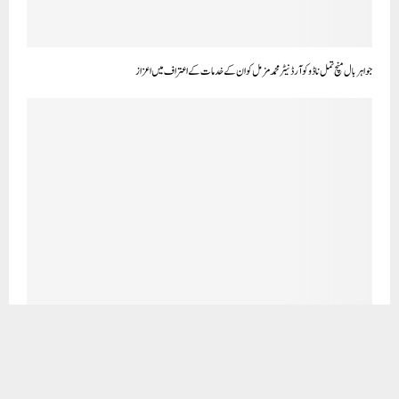
ارضِ فلسطین سے مسلمانوں کا اٹوٹ رشتہ و تعلق ہے اور مسئلہ فلسطین پوری امت کا مشترکہ مسئلہ ہے