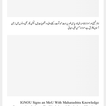
امام خمینی اور مولانا خامنہ ای جو سیاسی طور پر بہت مماثلت رکھنے والی دو شخصیات ہیں،لیکن پھر بھی دونوں میں زمین
آسمان کا فرق ہے، مولانا حسن علی راجانی
IGNOU Signs an MoU With Maharashtra Knowledge