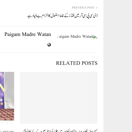
re
ail
ed
tte
bo
ts
In
r
ok
A
PREVIOUS POST
ڈی سی پی سی آر میں فنڈز کے غلط استعمال کا الزام بے بنیاد ہے
pp
Paigam Madre Watan
RELATED POSTS
کیجریوال حکومت اپنے تمام اسکولوں میں طلباء کی ذہنی صحت کے لیے کاؤنسلنگ
جامعہ اسلامیہ 