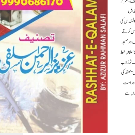
 ہیں۔ مرکز
ط اہل
 المقدس کی
حسوس کرتے
 اور مسجد
 اعلان فقط
۔ لہٰذا اب
ائن تحفظ القدس کانفرنس منعقد کی
راہ راست
یزوں سے