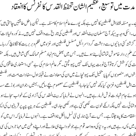
دت میں توسیع، عظیم الشان تحفظ القدس کانفرنس کا انعقاد
۔ یہ مسئلہ فقط اہل فلسطین کا نہیں ہے بلکہ پورے عالم اسلام کا مسئلہ ہے۔ لیکن باطل طاقتیں چاہتی ہیں
ہیں۔ اسکی وجہ یہ ہیکہ آج مسلمان بیت المقدس اور فلسطین کی تاریخ سے واقف نہیں ہیں۔ مذکورہ خیالات کا
کہ گزشتہ کئی دہائیوں سے دہشت گرد اسرائیل مسلسل فلسطین اور غزہ میں ظلم و بربریت کا ننگا ناچ کررہا ہے
 کے علم بردار خاموش تماشائی بنے ہوئے ہیں۔ جس میں بعض نام نہاد مسلم ممالک بھی شامل ہیں۔ بلکہ ح
ت کی کوشش کرتا تو آج نوبت یہاں تک نہیں پہونچتی۔ مگر عالم اسلام کی بے حسی، استعماری طاقتوں کی 
اور منصوبوں کو پایۂ تکمیل تک پہونچانے میں ان کی معاونت نے قبلۂ اول، مفادات امت اور فلسطی
 اہل فلسطین و غزہ پر کیا کچھ نہیں کیا جارہا، فلسطین کے معصوم بچے، مائیں، بہنیں، جوان اور بوڑھے س
 ہوئے جام شہادت نوش فرما رہے ہیں۔ انہوں نے فرمایا کہ بیت المقدس کی آزادی کے خواب سجائے ہو
شنائی سے نہیں بلکہ انکے خون سے لکھی گئی ہے اور لکھی جارہی۔ فلسطین کے ہر چپہ چپہ پر قربانیوں کی ای
قامت کا پتہ چلتا ہے۔ جس سے آج ہماری نئی نسل بالکل ناواقف ہے۔ انہوں نے فرمایا کہ اس میں ک
یں پس رہے ہیں اور یہ دنیا کی وہ واحد قوم ہے جو خود اپنے ہی علاقے اور اپنے وطن میں مہاجروں کی سی