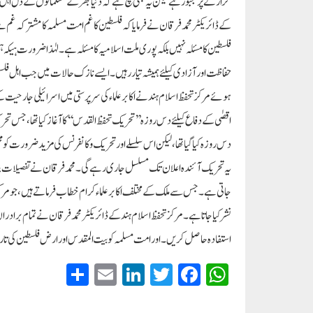
گزارنے پر مجبور ہے لیکن یہ بھی سچ ہے کہ دنیا بھر کے مسلمانوں کے دل اہل 
کے ڈائریکٹر محمد فرقان نے فرمایا کہ فلسطین کا غم امت مسلمہ کا مشترکہ غم ہے
فلسطین کا مسئلہ نہیں بلکہ پوری ملت اسلامیہ کا مسئلہ ہے۔ لہٰذا ضرورت ہیکہ 
حفاظت اور آزادی کیلئے ہمیشہ تیار رہیں۔ ایسے نازک حالات میں جب اہل فلس
ہوئے مرکز تحفظ اسلام ہند نے اکابر علماء کی سرپرستی میں اسرائیلی جارحیت ک
اقصٰی کے دفاع کیلئے دس روزہ’’ تحریک تحفظ القدس‘‘ کا آغاز کیا تھا، جس 
دس روزہ کیا گیا تھا، لیکن اس سلسلے اور تحریک و کانفرنس کی مزیدضرورت کو 
جاتی ہے۔ جس سے ملک کے مختلف اکابر علماء کرام خطاب فرماتے ہیں، جو مرکز 
نشر کیا جاتا ہے۔ مرکز تحفظ اسلام ہند کے ڈائریکٹر محمد فرقان نے تمام براد
استفادہ حاصل کریں۔اور امت مسلمہ کو بیت المقدس اور ارض فلسطین کی
S
E
Li
T
Fa
W
ha
m
nk
wi
ce
ha