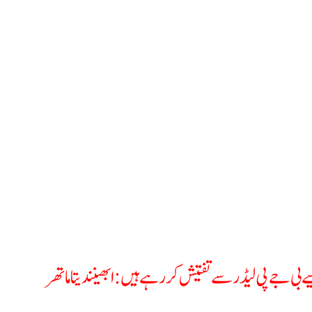
ورزی کا پتہ لگانے کے بعد کارروائی کی
ر بی جے پی سے وفاداری ظاہر کرنے کے لیے سرکاری فنڈز کے مبین
مال کی تحقیقات کا حکم دیا ہے
بھینندیتا ماتھر نے سرکاری فنڈز کے مبینہ غلط استعمال کے الزام کو مسترد کرتے ہوئے اسے بے بنیاد قرار
ب مشرقی دہلی میں رہنے والے بی جے پی لیڈر کلجیت چاہل کے بیٹے ہیں۔وہ اسکول کو بچانے کے لیے یہ ت
ی تھیں۔ ڈی سی پی سی آر کو پتہ چلا کہ جانچ کے دوران بہت سے اصولوں کی پیروی نہیں کی گئی۔ ج
سی آر کی اس تحقیقات اور کارروائی کا بدلہ وہ اپنی وفاداری ظاہر کرنے کے لیے کارروائی کر رہے ہیں
 پہلے وہ بی جے پی لیڈر کے اسکول کے خلاف کارروائی کریں۔دہلی کمیشن فار پروٹیکشن آف چائلڈ رائٹس 
 غلط استعمال کی جانچ کے حکم کے بارے میں کہا کہ یہ انتہائی بدقسمتی کی بات ہے کہ لیفٹیننٹ گورنر دہلی
رقی دہلی کا ہے۔اس میں ایک اسکول ہے۔ اس اسکول کے خلاف بہت سنگین شکایات تھیں۔ یہ اسکول بی ج