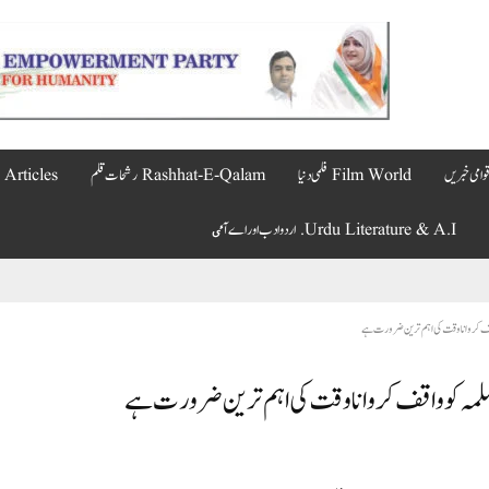
Film World فلمی دنیا
Rashhat-E-Qalam رشحات قلم
Articles مضامین
Urdu Literature & A.I. اردو ادب اور اے آٸ
قف کروانا وقت کی اہم ترین ضرورت ہے
لمہ کو واقف کروانا وقت کی اہم ترین ضرورت ہے