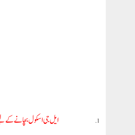
اصولوں کی خلاف 
ایل جی صاحب نے اس انکوائری کا بدلہ لینے او
استع
نئی دہلی، (پی ایم ڈبلیو نیوز )
دہلی کمیشن فار پروٹیکشن آف چائلڈ رائٹس کی رکن ا
جی نے فنڈز کے غلط استعمال کی تحقیقات کے حکم پر کہا کہ دراصل ایل جی صاح
رہے ہیں۔ اس اسکول کے خلاف والدین کی جانب سے شدید شکایات موصول ہوئ
اس اسکول کے خلاف کارروائی کی گئی۔ حقیقت یہ ہے کہ ایل جی صاحب ڈی سی پی 
جی صاحب کو واقعی بچوں کی فکر ہے اور وہ تحقیقات کرنا چاہتے ہیں تو سب سے
سی آر) کی رکن ابھینندیتا ماتھر نے ایل جی کی جانب سے سرکاری فنڈز کے مبینہ
کے بجائے دہلی بی جے پی کے لیے کام کر رہے ہیں۔ دراصل سارا معاملہ مش