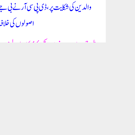
کلجیت چاہل کا ہے۔ اس اسکول میں بہت سے اصولوں پر عمل نہیں کیا جا رہا
سی پی سی آر کے ذریعہ اسکول کے خلاف انکوائری قائم کی گئی تھی۔ڈی سی پی سی آر
پورے معاملے کی روٹنگ کی بنیاد پر جانچ کی اور کارروائی کی۔ یہاں بچوں کی حف
لگتا ہے کہ ایل جی بی جے پی کے ساتھ اپنی وفاداری ثابت کرنے اور ہماری تحق
لیڈر کلجیت چہل کے اسکول میں انتہائی چونکا دینے والی باتیں سامنے آئیں۔
اس کی شکایت کی تھی۔ جب ہماری تحقیقاتی ٹیم وہاں گئی تو اسے پتہ چلاوہاں فائر 
چلانا ہے؟اس کے علاوہ لڑکے اور لڑکیاں دونوں بچوں کے بیت الخلاء میں جا 
کوئی پارٹیشن نہیں بنایا گیا ہے۔ ایسے میں اسکول کی جانب سے بچوں کی پرائیویس
اپنے کاروبار کو تحفظ فراہم کرنے کے لیے ایل جی صاحب نے ڈی سی پی سی آر
گزارش کرنا چاہتا ہوں کہ اگر آپ واقعی بچوں کے بارے میں فکر مند ہیں اور 
تحقیقاتی رپورٹ پر کارروائی کریں۔ ڈی سی پی سی آر نے انتہائی بہادری اور ایما
ہے کہ جو بھی ایل جی صاحب کو مشورہ دے رہا ہے وہ شاید بنیادی باتوں کا علم
فنڈز مختص کرتی ہے۔ اس کے بعد کوئی ادارہ اس فنڈ کو اپنے طریقے سے خرچ