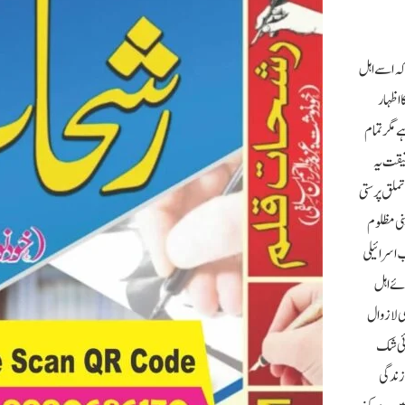
 کہ اسے اہل
 اظہار
 مگر تمام
قیقت یہ
تملق پرستی
نی مظلوم
ب اسرائیلی
ئے اہل
سی لازوال
وئی شک
 زندگی