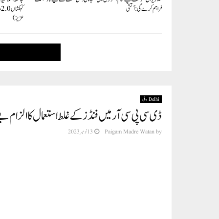
فراہم کرے گی: آتشی
ک
عزیز)
Delhi دہلی
ڈی سی پی سی آر میں فنڈز کے غلط استعمال کا الزام بے
by
Paigam Madre Watan
13 نومبر 2023
ایل جی اسکول بچانے کے لیے 
والدین کی شکایت پر، ڈی پی سی آر نے بی ج