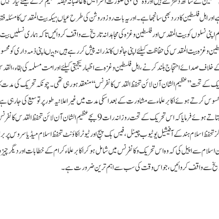
فلسطین کے ساتھ دھڑکتے ہیں اور وہ کسی بھی صورت اسرائیل کا غاصبانہ قبضہ تسلیم کرنے کیلئے تیار نہیں
 اور اہل فلسطین کا درد بھی سانجھا ہے۔ اور یہ بات روز و روشن کی طرح عیاں ہیکہ بیت المقدس کا مسئلہ فق
ہم اپنی نسلوں کو بیت المقدس اور فلسطین و غزہ کی مجاہدانہ تاریخ سے واقف کروائیں تاکہ ہماری نسلیں بیت
طین و غزہ بیت المقدس کی حفاظت کیلئے اپنی جانوں کا نذرانہ پیش کررہے ہیں، وہیںاپنی ذمہ داری کو م
ے خلاف صدائے احتجاج بلند کرنے، اہل فلسطین و غزہ سے اظہار یکجہتی کیلئے اور امت مسلمہ کی بقاء، القدس
تحریک کے تحت ’’عظیم الشان آن لائن تحفظ القدس کانفرنس ‘‘منعقد ہورہی تھی۔ چونکہ تحریک کی مدت کا
محسوس کرتے ہوئے اکابر علماء سے مشاورت کے بعد اسکی مدت میں غیر اعلانیہ طور پر توسیع کی جارہی ہے
یہ تحریک آئندہ اعلان تک مسلسل جاری رہے گی۔ محمد فرقان نے تفصیلات بتاتے ہوئے فرمایا کہ اس تحریک کے تحت روزانہ رات 9 بجے عظیم الشان آن ل
تحفظ اسلام ہند کے آفیشیل یوٹیوب چینل، فیس بک پیج اور ٹیوٹر اکاؤنٹ تحفظ اسلام میڈیا سروس پر ب
ران اسلام سے اپیل کی کہ وہ اس تحریک و کانفرنس میں شامل ہوکر اکابر علماء کرام کے خطابات اور دیگر چ
 تاریخ سے واقف کروائیں، جو اس وقت کی سب سے اہم ترین ضرورت ہے۔