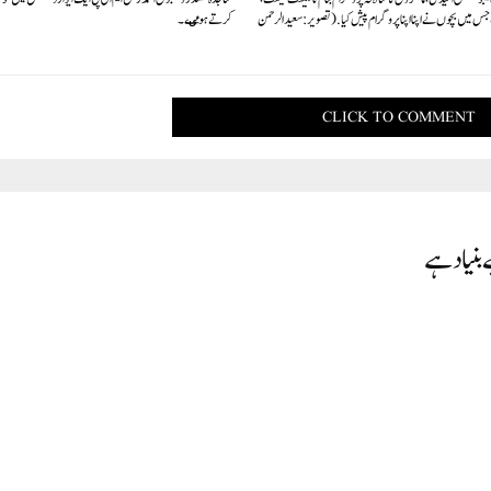
ہکشاں 2.0 ، جس میں بچوں نے اپنا اپنا پروگرام پیش کیا.(تصویر : سعید الرحمن
کرتے ہوٸے۔
CLICK TO COMMENT
 بنیاد ہے
بی جے پی لیڈر سے تفتیش کر رہے ہیں: ابھینندیتا ماتھر
ے پی لیڈر کلجیت چاہل کے اسکول کے خلاف تحقیقات کی اور بہت