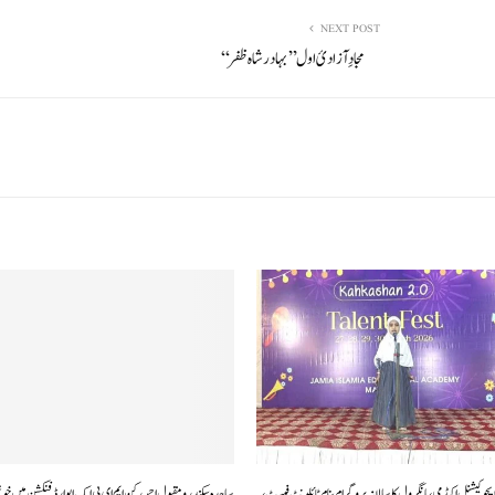
NEXT POST
مجادِآزادیٔ اول ’’بہادر شاہ ظفر‘‘
ایجوکیشنل اکیڈمی، مانگرول کا سالانہ پروگرام بنام ٹائلینٹ فیسٹ،
ساجدہ سکندر و مقبول احمد رکن ایم ای پی ایک ایوارڈ فنکشن میں خوشی