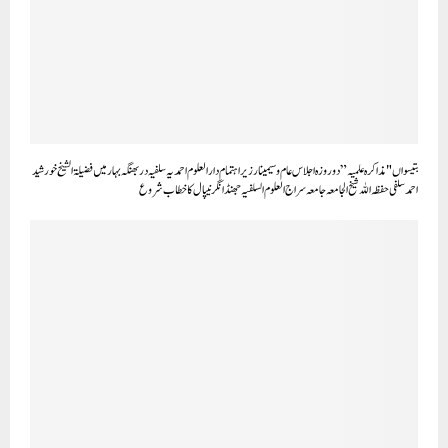
بتیسواں "مذاکرہ علمیہ” دو روزہ اجلاس عام و سیمینار زیر اہتمام دارالعلوم احمدیہ سلفیہ دربھنگہ بہار میں فضیلۃ الشیخ خورشید
احمد سلفی حفظہ اللہ شیخ الجامعہ جامعہ سراج العلوم السلفیہ جھنڈانگر نیپال کا خطاب شروع