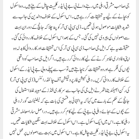
جی صاحب مشرقی دہلی میں رہنے والے بی جے پی لیڈر کلجیت چاہل کے بیٹے ہیں۔وہ اسکول
کو بچانے کے لیے یہ تحقیقات کر رہے ہیں۔ اس اسکول کے خلاف والدین کی جانب سے
شدید شکایات موصول ہوئی تھیں۔ ڈی سی پی سی آر کو پتہ چلا کہ جانچ کے دوران بہت
سے اصولوں کی پیروی نہیں کی گئی۔ جس کے بعد اس اسکول کے خلاف کارروائی کی گئی۔
حقیقت یہ ہے کہ ایل جی صاحب ڈی سی پی سی آر کی اس تحقیقات اور کارروائی کا بدلہ وہ
اپنی وفاداری ظاہر کرنے کے لیے کارروائی کر رہے ہیں۔ اگر ایل جی صاحب کو واقعی
بچوں کی فکر ہے اور وہ تحقیقات کرنا چاہتے ہیں تو سب سے پہلے وہ بی جے پی لیڈر کے اسکول
کے خلاف کارروائی کریں۔دہلی کمیشن فار پروٹیکشن آف چائلڈ رائٹس (ڈی سی پی سی آر)
کی رکن ابھینندیتا ماتھر نے ایل جی کی جانب سے سرکاری فنڈز کے مبینہ غلط استعمال کی
جانچ کے حکم کے بارے میں کہا کہ یہ انتہائی بدقسمتی کی بات ہے کہ لیفٹیننٹ گورنر دہلی
کے بچوں کے بجائے دہلی بی جے پی کے لیے کام کر رہے ہیں۔ دراصل سارا معاملہ مشرقی
دہلی کا ہے۔اس میں ایک اسکول ہے۔ اس اسکول کے خلاف بہت سنگین شکایات تھیں۔
یہ اسکول بی جے پی لیڈر کلجیت چاہل کا ہے۔ اس اسکول میں بہت سے اصولوں پر عمل نہیں