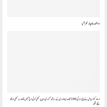
ذو القعدہ کاچاند نظرآ گیا
اروند کیجریوال نے اپنی زندگی 100 فیصد ایمانداری کے ساتھ گزاری، ان پر کبھی کوئی داغ نہیں تھا اور نہ کبھی ہوگا:
سنجے سنگھ