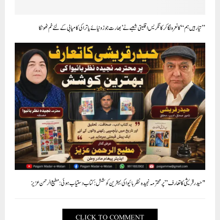
”تیار ہیں ہم“ کا نعرہ لگا کر کانگریس اقلیتی شعبے نے ’ بھارت جوڑو نیائے یاترا کی کامیابی کے لئے خم ٹھونکا
"حیدرقریشی کا تعارف ” پر محترمہ نجیدہ نظربائیوا کی بہترین کوشش : کتاب دستیاب ہوئی : مطیع الرحمن عزیز
CLICK TO COMMENT