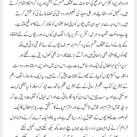
اور والدین اکثر اس موقع کی مناسبت سے مختلف قسم کے جشن اور پروگرام کا اہتمام کرتے
ہیں۔ کھیل کود، مقابلے اور علی معیار کی تعلیم اور دوستی کی فضا بنانے کی کوشش کرتے
ہیں۔ اس وجہ سے ہر میدان میں بچوں کو اپنی صلاحیتوں کو ظاہر کرنے کا موقع ملتا ہے،
چاہے وہ نعت،قصیدہ، مرثیہ،تقریر ،تحریر یا ڈرائنگ ہی کیوں نہ ہو۔ بچوں کے لئے انعقاد
کئے جانے والے مختلف قسم کے پروگرام نہ صرف بچوں کے ئے خوشی لاتی ہیں بلکہ
چھوٹوں کا اعتماد بھی بڑھاتی ہیں اور آگے بڑھنے کا راستہ بھی کھول دیتی ہے ۔تحفے اور
سرپرائز یومِ اطفال کی ایک اور خاص بات ہے۔اس دن میں والدین، اساتذہ اور دوست
واقارب اکثر بچوں کو پیار کے چھوٹے نشانات پیش کرتے ہیں۔ یہ ایک سادہ ڈرائنگ،علم
کے بہترین کتاب،قلم فرسائی کے لئے بہترین قلم، ہاتھ سے تیار کردہ کارڈ، یا میٹھی ٹریٹ
ہو سکتی ہے اور یہ سب چیزیں اس دن کو یادگار بناتی ہے اور اس خیال کو تقویت دیتی ہے کہ
ہر بچہ قابل احترام اور قابلِ ستائش ہے اور احترام پانے کا مستحق ہے۔یومِ اطفال کا ایک
خوبصورت پہلو بچوں کے حقوق پر زور دینا بھی ہے اور یہ پہلو ایک تربیت کرنے والا ماحول
فراہم کرنے کی اہمیت پر زور دیتاہے جہاں بچے بہت کچھ سیکھ سکتے ہیں، کھیل سکتے