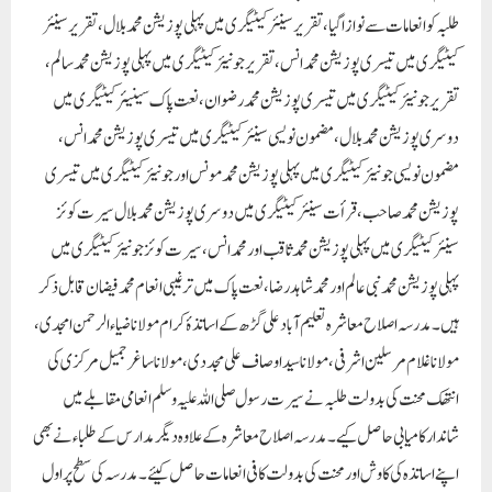
طلبہ کو انعامات سے نوازا گیا، تقریر سینئرکیٹیگری میں پہلی پوزیشن محمد بلال ، تقریر سینئر
کیٹیگری میں تیسری پوزیشن محمد انس، تقریر جونیئر کیٹیگری میں پہلی پوزیشن محمد سالم،
تقریر جونیئر کیٹیگری میں تیسری پوزیشن محمد رضوان، نعت پاک سینیئر کیٹیگری میں
دوسری پوزیشن محمد بلال ، مضمون نویسی سینئر کیٹیگری میں تیسری پوزیشن محمد انس،
مضمون نویسی جونیئر کیٹیگری میں پہلی پوزیشن محمد مونس اور جونیئر کیٹیگری میں تیسری
پوزیشن محمد صاحب، قرأت سینئر کیٹیگری میں دوسری پوزیشن محمد بلال سیرت کوئز
سینئر کیٹیگری میں پہلی پوزیشن محمد ثاقب اور محمد انس، سیرت کوئز جونیئر کیٹیگری میں
پہلی پوزیشن محمد نبی عالم اور محمد شاہد رضا، نعت پاک میں ترغیبی انعام محمد فیضان قابل ذکر
ہیں۔ مدرسہ اصلاح معاشرہ تعلیم آباد علی گڑھ کے اساتذۂ کرام مولانا ضیاءالرحمن امجدی،
مولانا غلام مرسلین اشرفی، مولانا سید اوصاف علی مجددی، مولانا ساغر جمیل مرکزی کی
انتھک محنت کی بدولت طلبہ نے سیرت رسول صلی اللہ علیہ وسلم انعامی مقابلے میں
شاندار کامیابی حاصل کیے۔ مدرسہ اصلاح معاشرہ کے علاوہ دیگر مدارس کے طلباء نے بھی
اپنے اساتذہ کی کاوش اور محنت کی بدولت کافی انعامات حاصل کیئے۔ مدرسہ کی سطح پر اول