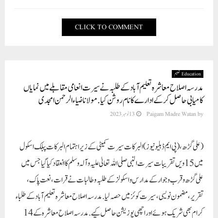
CLICK TO COMMENT
Education تعلیم
مدرسہ اصلاح معاشرہ تعلیم آباد کے طلبہ نے سیرت انعامی مقابلے میں نمایاں
کامیابی حاصل کرکے ادارے کا نام روشن کیا. مولانا ضیاء الرحمن امجدی
by
Paigam Madre Watan
13 نومبر 2023
(علی گڑھ،(پی ایم ڈبلیو نیوز)
البرکات سیرت کمیٹی کے زیر اہتمام البرکات پبلک اسکول
میں 15ویں تقریبات سیرت النبی صلی اللہ تعالیٰ علیہ وآلہ وسلم کا انعقاد کیا گیا جس میں
علی گڑھ وقرب و جوار کے مدارس واسکولز کےطلبہ و طالبات نے قرات، نعت پاک،
تقریر، مضمون نویسی، سیرت کوئز میں حصہ لیا. مدرسہ اصلاح معاشرہ تعلیم آباد کے طلباء
کرام بھی شریک ہوئے اور اچھی پوزیشن حاصل کیے . مدرسہ اصلاح معاشرہ کے 14