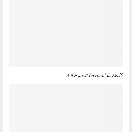
جشن بہاراں کے تحت اردو یونیورسٹی میں جاب میلہ کا انعقاد