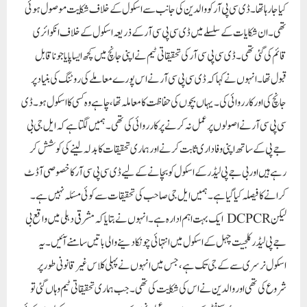
کیا جا رہا تھا۔ ڈی سی پی آر کو والدین کی جانب سے اسکول کے خلاف شکایت موصول ہوئی
تھی۔ ان شکایات کے سلسلے میں ڈی سی پی سی آر کے ذریعہ اسکول کے خلاف انکوائری
قائم کی گئی تھی۔ڈی سی پی سی آر کی تحقیقاتی ٹیم نے اپنی جانچ میں کچھ ایسا پایا جو ناقابل
قبول تھا۔انہوں نے کہا کہ ڈی سی پی سی آر نے اس پورے معاملے کی روٹنگ کی بنیاد پر
جانچ کی اور کارروائی کی۔ یہاں بچوں کی حفاظت کا معاملہ تھا، چاہے وہ کسی کا اسکول ہو۔ ڈی
سی پی سی آر نے اصولوں پر عمل نہ کرنے پر کارروائی کی تھی۔ ہمیں لگتا ہے کہ ایل جی بی
جے پی کے ساتھ اپنی وفاداری ثابت کرنے اور ہماری تحقیقات کا بدلہ لینے کی کوشش کر
رہے ہیں اور بی جے پی لیڈر کے اسکول کو بچانے کے لیے ڈی سی پی سی آر کا خصوصی آڈٹ
کرانے کا فیصلہ کیا گیا ہے۔ ہمیں ایل جی صاحب کی تحقیقات سے کوئی مسئلہ نہیں ہے۔
لیکن DCPCR ایک بہت اہم ادارہ ہے۔ انہوں نے بتایا کہ مشرقی دہلی میں واقع بی
جے پی لیڈر کلجیت چہل کے اسکول میں انتہائی چونکا دینے والی باتیں سامنے آئیں۔ یہ
اسکول نرسری سے کے جی تک ہے، جس میں انہوں نے پہلی کلاس غیر قانونی طور پر
شروع کی تھی اور والدین نے اس کی شکایت کی تھی۔ جب ہماری تحقیقاتی ٹیم وہاں گئی تو