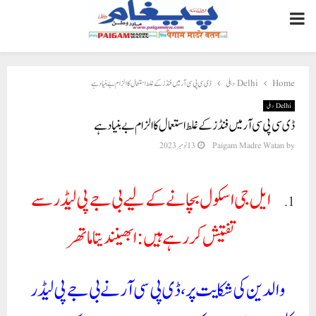
PRIMARY
MENU
Home
Delhi دہلی
ڈی سی پی سی آر میں فنڈز کے غلط استعمال کا الزام بے بنیاد ہے
Delhi دہلی
ڈی سی پی سی آر میں فنڈز کے غلط استعمال کا الزام بے بنیاد ہے
by
Paigam Madre Watan
13 نومبر 2023
ایل جی اسکول بچانے کے لیے بی جے پی لیڈر سے
تفتیش کر رہے ہیں: ابھینندیتا ماتھر
والدین کی شکایت پر، ڈی پی سی آر نے بی جے پی لیڈر