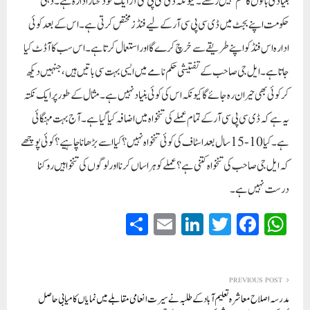
بنیادی باتوں کا علم نہیں رکھتے۔ کیونکہ ڈی سی پی سی آر ایک خود مختار ادارہ ہے۔ دہلی
حکومت اپنے بجٹ میں ڈی سی پی سی آر کے لیے فنڈز مختص کرتی ہے۔ اس کے بعد کوئی
ادارہ اس فنڈ کو اپنے طریقے سے خرچ کرے گا اور استعمال کرتا ہے۔ اس سب کا آڈٹ کیا
جاتا ہے۔ ایل جی صاحب کے تفتیشی حکم نامے میں ایسی بہت سی باتیں ہیں، جنہیں دیکھ
کر کوئی بھی حیران رہ جائے گا کیونکہ اس کی کوئی بنیاد نہیں ہے۔ مثال کے طور پر ایک نکتہ
یہ ہے کہ ڈی سی پی سی آر کے تمام عملے کی تنخواہ میں اضافہ کیا گیا ہے۔ آج بہت مہنگائی
ہے۔ کیا 10-15 سال بعد اسٹاف کی کوئی تنخواہ نہیں؟کیا اسے بڑھانا چاہیے؟ کوئی پوچھے
کہ ایل جی صاحب کی تنخواہ کتنی ہے؟ عملے کو ہراساں کرنا اور لوگوں کی تنخواہیں روکنا
درست نہیں ہے۔
S
E
Li
T
Fa
W
ha
m
nk
wi
ce
ha
re
ail
ed
tte
bo
ts
In
r
ok
A
PREVIOUS POST
مدرسہ اصلاح معاشرہ تعلیم آباد کے طلبہ نے سیرت انعامی مقابلے میں نمایاں کامیابی حاصل