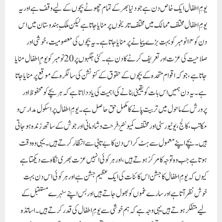
یومِ اطفال ایک خاص دن ہے جو دنیا بھر کے تمام چھوٹے بچوں کے لیے وقف ہے اور یہ
یومِ اطفال مختلف ممالک میں مختلف تاریخوں پر منایا جاتا ہے لیکن ملکِ ہندوستا ن میں اس
دن کو ۱۴ نومبر کوبہت بڑے پیمانے پر منایا جاتا ہے ۔یہ بچوں کی معصومیت، خوشی اور
صلاحیت کی عزت اور تعریف کرنے کا دن ہے۔کئی جگہوں پر 20 نومبر کو یوم ِاطفال منایا
جاتا ہے، جو کہ اقوام متحدہ کے بچوں کے حقوق کے کنونشن کی سالگرہ کے موقع پر منایا جاتا
ہے۔ یہ دن ہمیں اس بات کو یقینی بنانے کی اہمیت کی یاد دلاتا ہے کہ ہر بچے کو محفوظ اور
پرورش کے ماحول میں تربیت پانے کا مکمل حق حاصل ہے۔یومِ اطفال پر اسکول مدارس و
مکاتب ،کالج، یونیورسٹی اورمختلف کمیونٹیز فرحت و شادمانی اور جوش کے ساتھ زندہ ہوجاتی
ہیں۔ بچے اپنے معمول سے ہٹ کر اس دن کا بے تابی سے انتظار کرتے ہیں۔ یہی وہ وقت
ہوتا ہے جب وہ توجہ کا مرکز ہوتے ہیں، اور ہر کوئی انہیں عزت بھری نگاہ سے دیکھتا ہے
کیوں کہ یومِ اطفال کا جشن اس کائنات کی ایک عظیم جشن ہے او رہر کوئی اس دن بہت
خوش نظر آتا ہے اور سارے غموں کو بھول جاتے ہیں او ربس اپنے سنہرے مستقبل کے
لیے متفکر ہوتے ہیں یہی وجہ ہے کہ ہم خوشی سے یومِ اطفا ل کی قدر کرتے ہیں ۔اساتذہ