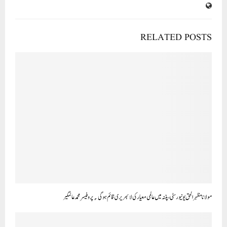
RELATED POSTS
مولانا مظہر الحق یونیورسٹی،پٹنہ میں عالمی معیار کی لائبریری قائم ہوگی؍پروفیسر محمد عالمگیر