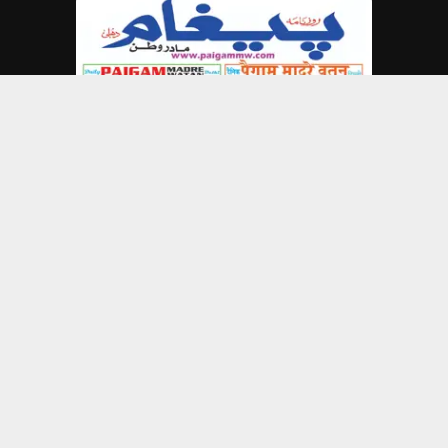
@2023 - www.paigammw.com. All Right Reserved.