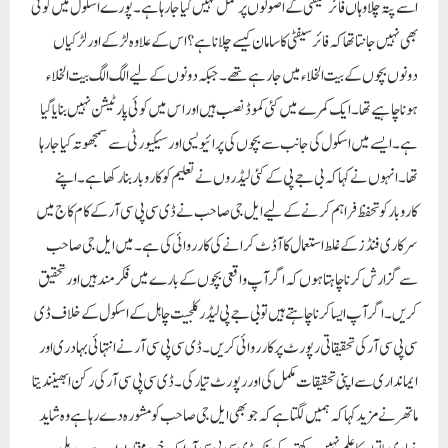
اسے پتہ چلاوہاں فائر سیفٹی کے اصولوں پر عمل نہیں کیا جا رہا ہے۔ پورے اسکول میں کوئی
بھی نہیں جانتا تھا کہ فائر سیفٹی کا سامان کیسے چلانا ہے؟اس کے علاوہ لڑکے اور لڑکیاں
دونوں بچوں کے بیت الخلاء میں جا رہے تھے۔ جبکہ دونوں کے لیے الگ الگ بیت الخلاء
ہونا چاہیے تھا۔ ایک کمرے میں کئی کموڈ نصب ہیں اور اس میں کوئی پارٹیشن نہیں بنایا گیا
ہے۔ ایسے میں اسکول کی جانب سے بچوں کی پرائیویسی اور سیکیورٹی سے سمجھوتہ کیا جارہا
تھا۔انہوں نے کہا کہ بی جے پی کے کئی لیڈروں نے تعلیم کو کاروبار بنا رکھا ہے۔ اپنے
کاروبار کو تحفظ فراہم کرنے کے لیے ایل جی صاحب نے ڈی سی پی سی آر کے کام کاج میں
سرکاری فنڈز کے غلط استعمال کا آڈٹ کرانے کی کارروائی کی ہے۔ میں ایل جی صاحب
سے گزارش کرنا چاہتا ہوں کہ اگر آپ واقعی بچوں کے بارے میں فکر مند ہیں اور تحقیق
کریں۔اگر آپ ایسا کرنا چاہتے ہیں تو بی جے پی لیڈر کلجیت چاہل کے اسکول کے خلاف ڈی
سی پی سی آر کی تحقیقاتی رپورٹ پر کارروائی کریں۔ ڈی سی پی سی آر نے انتہائی بہادری اور
ایمانداری سے اپنی تحقیقات مکمل کی اور رپورٹ تیار کی۔ڈی سی پی سی آر کی رکن ابھینندیتا
ماتھر نے مزید کہا کہ ہمیں لگتا ہے کہ جو بھی ایل جی صاحب کو مشورہ دے رہا ہے وہ شاید