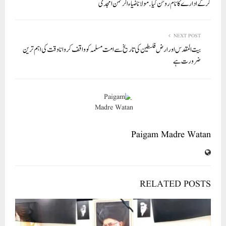
pp
کرکے ادارے کا نام روشن کیا. مولانا ضیاء الرحمن امجدی
NEXT POST
بیت المقدس اور ارض فلسطین کی تاریخ سے امت مسلمہ کو واقف کروانا وقت کی اہم ترین
ضرورت ہے
Paigam Madre Watan
RELATED POSTS