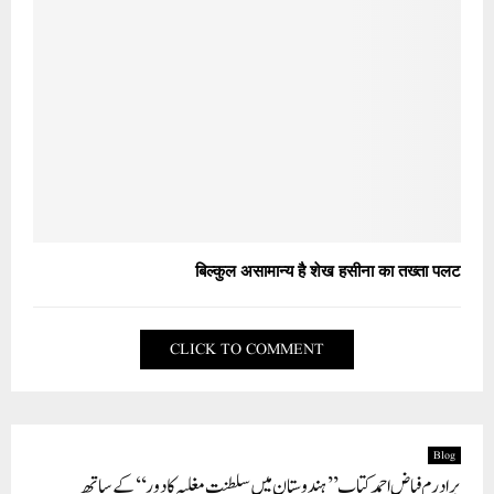
बिल्कुल असामान्य है शेख हसीना का तख्ता पलट
CLICK TO COMMENT
Blog
برادرم فیاض احمد کتاب ’’ہندوستان میں سلطنت مغلیہ کا دور ‘‘ کے ساتھ