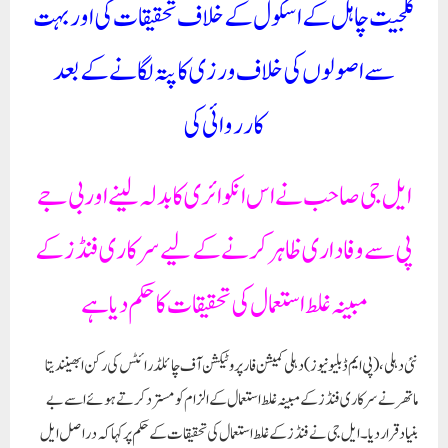
کلجیت چاہل کے اسکول کے خلاف تحقیقات کی اور بہت
سے اصولوں کی خلاف ورزی کا پتہ لگانے کے بعد
کارروائی کی
ایل جی صاحب نے اس انکوائری کا بدلہ لینے اور بی جے
پی سے وفاداری ظاہر کرنے کے لیے سرکاری فنڈز کے
مبینہ غلط استعمال کی تحقیقات کا حکم دیا ہے
نئی دہلی، (پی ایم ڈبلیو نیوز )
دہلی کمیشن فار پروٹیکشن آف چائلڈ رائٹس کی رکن ابھینندیتا
ماتھر نے سرکاری فنڈز کے مبینہ غلط استعمال کے الزام کو مسترد کرتے ہوئے اسے بے
بنیاد قرار دیا۔ ایل جی نے فنڈز کے غلط استعمال کی تحقیقات کے حکم پر کہا کہ دراصل ایل