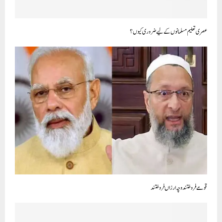
عصری تعلیم مسلمانوں کے لیے ضروری کیوں؟
قومے فروختند و چہ ارزاں فروختند