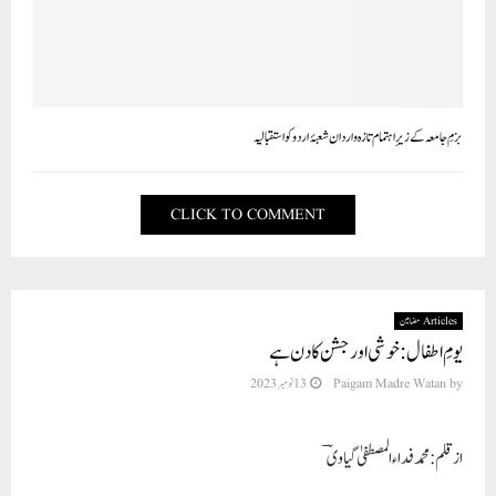
بزمِ جامعہ کے زیرِ اہتمام تازہ واردان شعبۂ اردو کو استقبالیہ
CLICK TO COMMENT
Articles مضامین
یومِ اطفال: خوشی اور جشن کا دن ہے
by
Paigam Madre Watan
13 نومبر 2023
از قلم: محمد فداء المصطفیٰ گیاوی ؔ