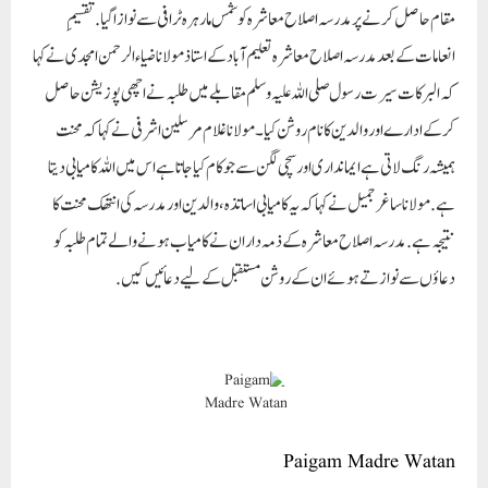
مقام حاصل کرنے پر مدرسہ اصلاح معاشرہ کو شمس مارہرہ ٹرافی سے نوازا گیا. تقسیمِ
انعامات کے بعد مدرسہ اصلاح معاشرہ تعلیم آباد کے استاذ مولانا ضیاء الرحمن امجدی نے کہا
کہ البرکات سیرت رسول صلی اللہ علیہ وسلم مقابلے میں طلبہ نے اچھی پوزیشن حاصل
کرکے ادارے اور والدین کا نام روشن کیا۔ مولانا غلام مرسلین اشرفی نے کہاکہ محنت
ہمیشہ رنگ لاتی ہے ایمانداری اور سچی لگن سے جو کام کیا جاتا ہے اس میں اللہ کامیابی دیتا
ہے. مولانا ساغر جمیل نے کہا کہ یہ کامیابی اساتذہ، والدین اور مدرسہ کی انتھک محنت کا
نتیجہ ہے. مدرسہ اصلاح معاشرہ کے ذمہ داران نے کامیاب ہونے والے تمام طلبہ کو
دعاؤں سے نوازتے ہوئے ان کے روشن مستقبل کے لیے دعائیں کیں.
Paigam Madre Watan