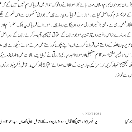
ہ ان یہودیوں کا نام و نشاں مٹ جائے گا۔ مولانا نے دوٹوک انداز میں فرمایا کہ ہم نہیں کہیں گے کہ فل
 کے عزیم مقام کو حاصل کیا ہے۔ مولانا نے فرمایا کہ وہ ہارے ہیں کہ جو اپنی آنکھوں سے اس ظلم کے ننگے
 نہیں رہی ہے، جن کا ضمیر اور دل مردہ ہو چکا ہے وہ ہار ہیں۔ مولانا نے فرمایا کہ یہ جنگ ظلم و ستم اور
ہ کے وہ بندے جو اس وقت روح زمین پر موجود رہیں گے احقاق حق کا پرچم بلند کرتے رہیں گے اور باطل ک
ی عزیز جان اللہ کے راستے میں قربان کر رہے ہیں، اپنے بچوں کو راستے میں مرتے ہوئے دیکھ رہے ہیں، و
 اس موقع پر مفتی اسعد قاسم سنبھلی اور مولانا عبد الباری فاروقی نے فرمایا ایسے حالات میں ہماری ذمہ ہیکہ
اتھ یکجہتی کا اظہار کریں اور اسرائیلی جارحیت کے خلاف صدائے احتجاج بلند کریں۔قابل ذکر ہیکہ دونوں 
ؤں سے نوازا۔
NEXT POST
پروفیسر ابوذرعثمانی کا انتقال ، اردو زبان وادب کا ناقابل تلافی نقصان : سید احمد قادری