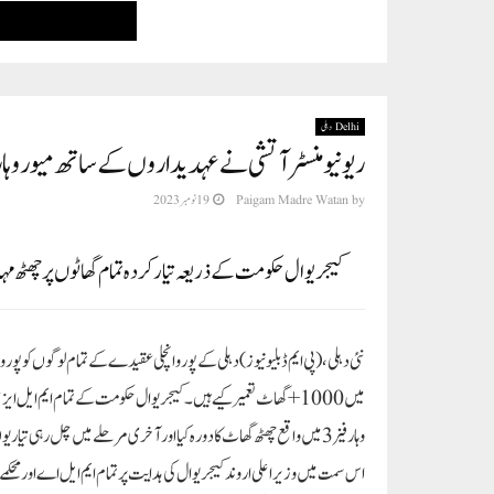
Delhi دہلی
ریونیو منسٹر آتشی نے عہدیداروں کے ساتھ میور وہار فیز 3 میں واقع چھٹھ گھاٹ کا معائ
by
Paigam Madre Watan
19 نومبر 2023
کیجریوال حکومت کے ذریعہ تیار کردہ تمام گھاٹوں پر چھٹھ مہاپرو
نئی دہلی، (پی ایم ڈبلیو نیوز)
دہلی کے پوروانچلی عقیدے کے تمام لوگوں کو پور
میں 1000+ گھاٹ تعمیر کیے ہیں۔ کیجریوال حکومت کے تمام ایم ایل ایز
وہار فیز 3 میں واقع چھٹھ گھاٹ کا دورہ کیا اور آخری مرحلے میں چل رہی تی
اس سمت میں وزیر اعلی اروند کیجریوال کی ہدایت پر تمام ایم ایل اے اور محکمے