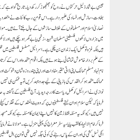
جیسی بے شمار ذلیل حرکتوں نے روح کو جھنجھوڑ کر رکھ دیا۔ تاریخ گواہ ہے کہ
بغاوت، سازش اور فساد کی علمبردار ہے۔ اس قوم پر رب کائنات نے متعدد بار
نصاریٰ اسلام اور مسلمانوں کے خلاف سازشوں کے جال بنتے آئے ہیں۔ مولان
میں ہزاروں لاکھوں فلسطینی مسلمان شہید، زخمی یا بے گھر ہوچکے ہیں اور لاک
ہیں بلکہ غزہ تو مکمل ایک زندان بن چکی ہے۔ اسرائیل مسلسل فلسطین میں ظلم و
کے علم بردار خاموش تماشائی بنے ہوئے ہیں بلکہ اقوام متحدہ اور اس کے کر
نام نہاد مسلم ممالک اپنی ذاتی حقیر مفادات اور اپنی چند روزہ شان و شوکت او
ممالک متحد ہوکر القدس کی بازیابی کے لیے جدوجہد کریں تو یہ ممکن ہی نہیں
نوازی نے اسرائیل کو مکمل ریاست کا درجہ دیدیا۔ آج فلسطین کے ناگفتہ بہ حال
فرمایا کہ لیکن سلام ہو ان نہتے فلسطینیوں پر کہ وہ بیت المقدس کے تقدس ک
نہیں ہیں، کیونکہ یہ مسئلہ فقط زمین کا نہیں اپنے ایمان کا مسئلہ ہے کیونکہ مسجد
فرماکر امام الانبیاء کا لقب پایا، یہ سفر معراج کی پہلی منزل ہے۔ مولانا نے 
انکی نسل کشی کی اور ان کے پاس رہنے کی کوئی جگہ نہیں تھی تو ان پر اہل فلسطین