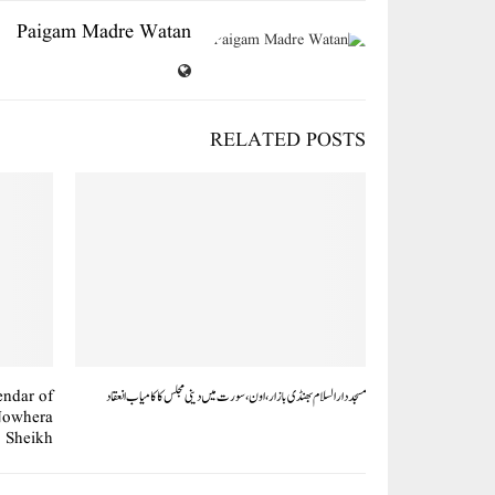
Paigam Madre Watan
RELATED POSTS
مسجد دار السلام بھنڈی بازار، اون، سورت میں دینی مجلس کا کامیاب انعقاد
endar of
 Nowhera
Sheikh