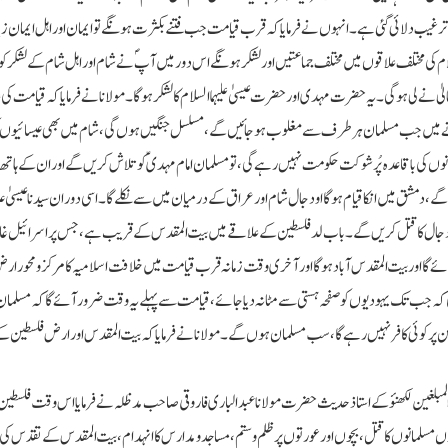
رغیب دلائی گئی ہے۔ انہوں نے فرمایا کہ قرب قیامت جب فتنے بکثرت ہونگے تو ایمان اور اہل ایمان زیا
 کی مختلف علاقوں میں مختلف جماعتیں اور لشکر ہونگے اس دور میں آپؐ نے شام اور اہل شام کے لشکر کو 
 نے لی ہوگی۔ یہ حضرت مہدی اور حضرت عیسیٰ علیہما السلام کا لشکر ہوگا۔ مولانا نے فرمایا کہ قیامت کی 
نے میں جب مسلمان ہر طرف سے مغلوب ہوجائیں گے، مسلسل جنگیں ہوں گی، شام میں بھی عیسائیوں
وں کی باقاعدہ پُرشوکت حکومت نہیں رہے گی، تو مسلمان امام مہدی ؑکو تلاش کریں گے اور ان کے ہاتھ
دمشق میں انکا قیام ہوگا او دجال شام اور عراق کے درمیان میں سے نکلے گا ۔ اسی دوران سیدنا عیسیٰ علیہ
ہنچ کردجال کا قتل کریں گے۔ باب لد فلسطین کے علاقے میں بیت المقدس کے قریب ہے، جس پر اسرائیل
ائے گا اور بیت المقدس آباد ہوگا اور آخری وقت زمانہ قرب قیامت میں خلافت اسلامیہ کا مرکز و محور 
کہ جب تک یہودیوں کو صفحہ ہستی سے مٹا نہ دیا جائے، قیامت سے پہلے یہ وقت ضرور آئے گا کہ مسلما
پر کوئی کافر نہیں رہے گا، سب مسلمان ہوں گے۔ مولانا نے فرمایا کہ بیت المقدس اور ارض فلسطین ک
لغین لکھنؤکے استاذ حدیث حضرت مولانا عبد الباری فاروقی صاحب مدظلہ نے فرمایااس وقت فلسطین پ
 مسلمانوں کا قتل، بچوں اور عورتوں پر ظلم و ستم، مساجد و مدارس کا انہدام، بیت المقدس کے تقدس کی پا