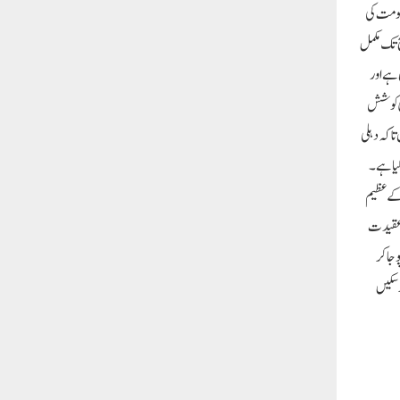
حکومت کی
ح تک مکمل
 ہے اور
اری کوشش
یں 1000 سے زیادہ گھاٹ تیار کیے ہیں تاکہ دہلی
کیا ہے۔
 کے عظیم
ہ عقیدت
ایک ساتھ پوجا کر
پوجا کر سکیں