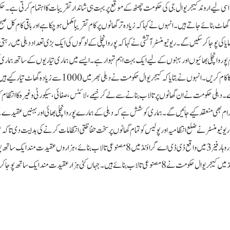
 اسی لیے اروند کیجریوال جی کی حکومت چھٹھ کے موقع پر بہت ہی شاندار تقریبات کا اہتمام کرتی ہے۔ 
اٹ بنائے جاتے ہیں۔ انہوں نے کہا کہ زیادہ تر گھاٹوں پر کام تقریباً مکمل ہو چکا ہے اور باقی کام کل صب
پوجا کر سکیں گے۔ریونیو منسٹر آتشی نے کہا کہ پوروانچلی کے لوگوں کی ایک بڑی تعداد دہلی میں رہتی
ھ تمام پوروانچلی بھائیوں اور بہنوں کے لیے ایک بہت اہم تہوار ہے۔ ایسے میں ہماری تیاریوں کے ساتھ ہم
ہے کہ نقصانات کو کم کیا جائے۔اسے عقیدت مندوں کی دہلیز تک پہنچانے کا کام کریں۔انہوں نے بتایا کہ کیجریوال حکومت نے دہلی بھر م
ڑے۔ دہلی حکومت نے ان گھاٹوں پر تالاب بنانے سے لے کر خیمے، لائٹس، صفائی، سیکورٹی وغیرہ کا انتظام 
روگرام بھی منعقد کیے جائیں گے۔ ہماری کوشش ہے کہ دہلی کے ہمارے پوروانچلی بھائی اور بہنیں عقیدے
یو منسٹر نے ضلع انتظامیہ اور پولیس کو تمام گھاٹوں پر سخت حفاظتی انتظامات کرنے کی ہدایت دی تاک
مندوں کو کسی قسم کی پریشانی کا سامنا نہ کرنا پڑے۔کیجریوال حکومت نے میور وہار فیز 3 میں واقع ڈی ڈی اے گراؤنڈ میں 8 مصنوعی تالاب بنائے، ہزاروں عقیدت مند 
سکیں گے۔آپ کو بتاتے چلیں کہ میور وہار فیز 3 میں واقع ڈی ڈی اے گراؤنڈ میں کیجریوال حکومت نے 8 مصنوعی تالاب بنائے ہیں۔ جہاں کئی ہزار عقیدت مند ایک ساتھ 