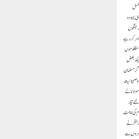
سلسل
ی یہود و
ر جنگوں
 بسر کررہے
ور مظلوموں
ہیکہ بعض
اگر مسلمان
دہ صہیونیت
مولانا نے
ئے تیار
ام کی امامت
 ہٹلر نے
ے گھروں سے