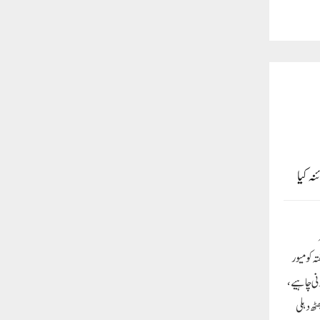
نہ کیا
ہ کو میور
ہونی چاہیے،
ٹھ دہلی