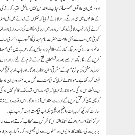
ادوار میں ان علاقوں خصوصاً شام (بیت المقدس) میں رہائش اختیار کرنے کی ت
کے علاقوں میں ہی ہونگے۔ مولانا نے فرمایا کہ فتنوں کے زمانے میں اہل اسلام
کرنے کی ترغیب دلائی کیونکہ اس دور میں ان کی حفاظت کی ذمہ داری اللہ تعالیٰ
کبریٰ میں سب سے پہلی علامت حضرت امام مہدی ؑکا ظہور ہے، آخری زما
قائم ہوجائے گی، ہر جگہ کفار کے مظالم بڑھ جائیں گے، عرب میں بھی مسلمان
کریں گے۔ پھر کچھ عرصے بعد وہ قسطنطنیہ فتح کرکے شام کے لئے روانہ ہوں گے، 
نزول دمشق کی جامع مسجد کے مشرقی سفید مینار پر ہوگا۔اور باب لد پر پ
قبضہ کر رکھا ہے۔ مولانا نے فرمایا کہ قیامت سے قبل مدینہ منورہ ویران ہوج
بیت المقدس ہوگی۔ مولانا نے فرمایا کہ قیامت اس وقت تک قائم نہیں ہوگی 
کو چن چن کر قتل کریں گے اور بیت المقدس آزاد ہوگا۔ اس وقت روئے زمین 
حالات کو دیکھ کر یہ بات واضح ہوچکی ہیکہ اب قیامت بہت قریب ہے۔
مرکز تحفظ اسلام ہند کے تحفظ القدس کانفرنس سے خطاب کرتے ہوئے دارالمب
بربریت کی سفاکانہ کاروائیوں اور حملوں سے دل چھلنی ہو کر رہ گیا ہے، ہزاروں