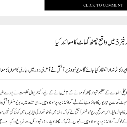
CLICK TO COMMENT
نہ کیا
 کا شاندار انعقاد کیا جائے گا، ریونیو وزیر آتشی نے آخری دور میں جاری کاموں کا معائ
وانچلی عقیدے کے عظیم تہوار چھٹھ کو منانے کے قابل بنانے کے لیے، کیجریوال حکومت نے پورے شہر
 چھٹ گھاٹ پر تیاریوں کا جائزہ لینے کے لیے گراؤنڈ زیرو پر موجود ہیں۔ اسی سلسلے میں ریونیو منسٹر آتشی ہفت
اریوں کا جائزہ لیا۔اس موقع پر ریونیو منسٹر آتشی نے کہا کہ دہلی میں چھٹھ تہوار کی تیاریوں میں کوئی کمی نہیں 
 کے لوگ گراؤنڈ زیرو پر موجود ہیں۔انہوں نے کہا کہ چھٹھ کا چار روزہ تہوار کل سے شروع ہو گیا ہے۔ چھ