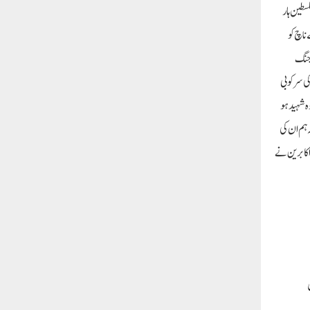
سطین ہار
 ناچ کو
 جنگ
ی سرکوبی
ہ شہید ہو
 ہم ان کی
اکابرین نے