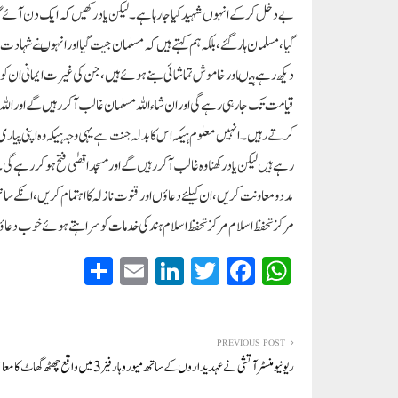
بے دخل کرکے انہوں شہید کیا جارہا ہے۔ لیکن یاد رکھیں کہ ایک دن آئے گا ک
گیا، مسلمان ہار گئے، بلکہ ہم کہتے ہیں کہ مسلمان جیت گیا اور انہوںنے شہادت
دیکھ رہے ہیںاور خاموش تماشائی بنے ہوئے ہیں، جن کی غیرت ایمانی ان کو للکار
قیامت تک جارہی رہے گی اور ان شاء اللہ مسلمان غالب آکر رہیں گے اور الل
کرتے رہیں۔ انہیں معلوم ہیکہ اس کا بدلہ جنت ہے یہی وجہ ہیکہ وہ اپنی پیار
رہے ہیں لیکن یاد رکھنا وہ غالب آکر رہیں گے اور مسجد اقصٰی فتح ہوکر رہے گی۔
مدد و معاونت کریں، ان کیلئے دعاؤں اور قنوت نازلہ کا اہتمام کریں، انکے س
مرکز تحفظ اسلام مرکز تحفظ اسلام ہند کی خدمات کو سراہتے ہوئے خوب دعا
S
E
Li
T
Fa
W
ha
m
nk
wi
ce
ha
re
ail
ed
tte
bo
ts
In
r
ok
A
PREVIOUS POST
ریونیو منسٹر آتشی نے عہدیداروں کے ساتھ میور وہار فیز 3 میں واقع چھٹھ گھاٹ کا معائنہ کیا
pp