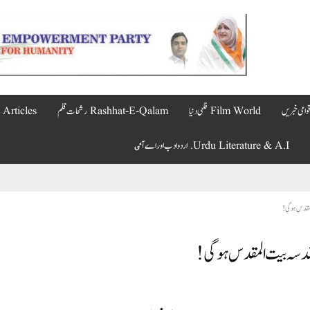
Film World فلمی دنیا
Rashhat-E-Qalam رشحات قلم
Articles مضامین
Urdu Literature & A.I. اردو ادب اور اے آٸ
المقدس ہوگی!
قدسہ بیت المقدس ہوگی!