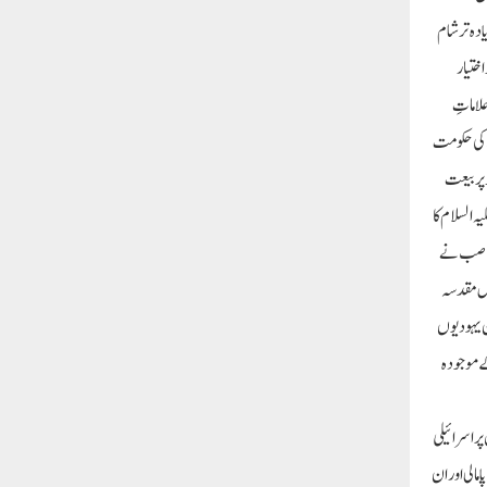
دہ تر شام
اختیار
علاماتِ
 کی حکومت
 پر بیعت
 السلام کا
 غاصب نے
ارض مقدسہ
ن یہودیوں
ے موجودہ
ر اسرائیلی
مالی اور ان