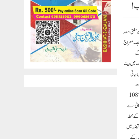
اب!
 مفتی اسعد
 ہے۔ معراج
کے
فت میں بیت
ی جاتی
سے
 بیت المقدس کو مسلمانوں سے چھین لیا اور تقریباً ستر ہزار مسلمان شہید کر دیئے اور مسلمانوں پر ظلم و ستم کے پہاڑ ڈھائے۔لیکن پھر سن 1087
معافی دے
 ارض فلسطین کے خطہ
ی طرح انکے قبضہ میں
نوں کے