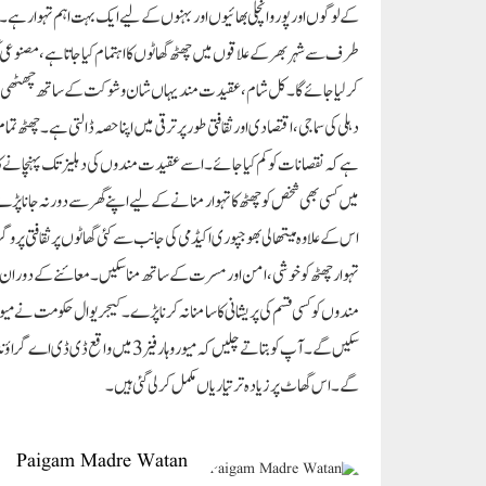
کے لوگوں اور پوروانچلی بھائیوں اور بہنوں کے لیے ایک بہت اہم تہوار ہے۔
طرف سے شہر بھر کے علاقوں میں چھٹھ گھاٹوں کا اہتمام کیا جاتا ہے، مصنوعی گھ
کر لیا جائے گا۔کل شام، عقیدت مند یہاں شان و شوکت کے ساتھ چھٹھی مایا کی 
دہلی کی سماجی، اقتصادی اور ثقافتی طور پر ترقی میں اپنا حصہ ڈالتی ہے۔ چھٹ
میں کسی بھی شخص کو چھٹھ کا تہوار منانے کے لیے اپنے گھر سے دور نہ جانا پ
اس کے علاوہ میتھالی بھوجپوری اکیڈمی کی جانب سے کئی گھاٹوں پر ثقافتی پ
تہوار چھٹھ کو خوشی، امن اور مسرت کے ساتھ منا سکیں۔معائنے کے دوران ریون
گے۔ اس گھاٹ پر زیادہ تر تیاریاں مکمل کر لی گئی ہیں۔
Paigam Madre Watan