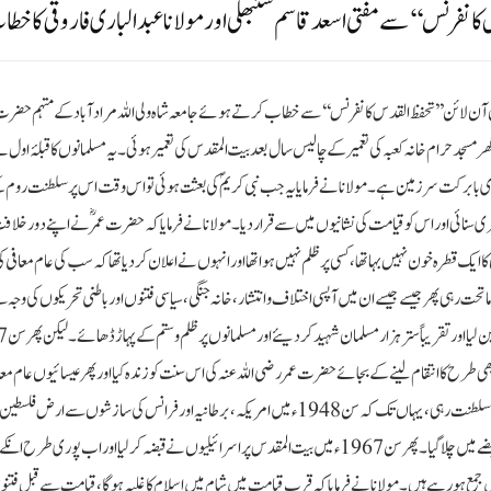
کانفرنس‘‘ سے مفتی اسعد قاسم سنبھلی اور مولانا عبد الباری فاروقی کا خط
ان آن لائن ’’تحفظ القدس کانفرنس‘‘ سے خطاب کرتے ہوئے جامعہ شاہ ولی اللہ مرادآباد کے مہتمم حضرت
ر مسجد حرام خانہ کعبہ کی تعمیر کے چالیس سال بعد بیت المقدس کی تعمیر ہوئی۔ یہ مسلمانوں کا قبلۂ اول
ہ بڑی بابرکت سرزمین ہے ۔مولانا نے فرمایا یہ جب نبی کریمؐ کی بعثت ہوئی تو اس وقت اس پر سلطنت روم 
ری سنائی اور اس کو قیامت کی نشانیوں میں سے قرار دیا۔ مولانا نے فرمایا کہ حضرت عمرؓنے اپنے دور خلا
ایک قطرہ خون نہیں بہا تھا، کسی پر ظلم نہیں ہوا تھا اور انہوں نے اعلان کر دیا تھا کہ سب کی عام معافی ک
رہی پھر جیسے جیسے ان میں آپسی اختلاف و انتشار، خانہ جنگی، سیاسی فتنوں اور باطنی تحریکوں کی وجہ 
سن 1099 (490ھ) میں صلیبیوں نے
سی بھی طرح کا انتقام لینے کے بجائے حضرت عمر رضی اللہ عنہ کی اس سنت کو زندہ کیا اور پھر عیسائیوں عام 
دی۔ اس کے بعد ارض مقدسہ پر تقریباً 761؍ برس مسلسل مسلمانوں کی سلطنت رہی، یہاں تک کہ سن 1948ء میں امریکہ، برطانیہ اور فرانس کی سازشوں سے
میں صیہونی سلطنت قائم کی گئی اور بیت المقدس کا نصف حصہ یہودیوں کے قبضے میں چلا گیا۔ پھر سن 1967ء میں بیت المقدس پر اسرائیلیوں نے قبضہ کرلیا اور اب پور
ں جمع ہورہے ہیں۔ مولانا نے فرمایا کہ قرب قیامت میں شام میں اسلام کا غلبہ ہوگا، قیامت سے قبل فت