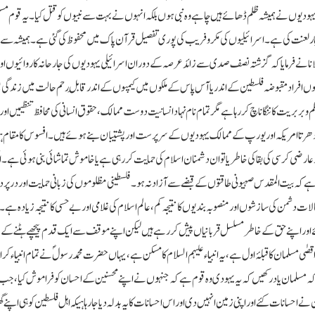
 یہودیوں نے ہمیشہ ظلم ڈھائے ہیں چاہے وہ نبی ہوں بلکہ انہوں نے بہت سے نبیوں کو قتل کیا۔ یہ قوم م
 لعنت کی ہے۔ اسرائیلیوں کی مکرو فریب کی پوری تفصیل قرآن پاک میں محفوظ کی گئی ہے۔ ہمیشہ سے ہ
ا نے فرمایا کہ گزشتہ نصف صدی سے زائد عرصہ کے دوران اسرائیلی یہودیوں کی جارحانہ کاروائیوں او
ھوں افراد مقبوضہ فلسطین کے اندر یا آس پاس کے ملکوں میں کیمپوں کے اندر قابلِ رحم حالت میں زندگی
 بربریت کا ننگا ناچ کررہا ہے مگر تمام نام نہاد انسانیت دوست ممالک، حقوق انسانی کی محافظ تنظیمیں ا
تا دھرتا امریکہ اور یورپ کے ممالک یہودیوں کے سرپرست اور پشتیبان بنے ہوئے ہیں۔ افسوس کا مقام 
ر عارضی کرسی کی بقا کی خاطر یا تو ان دشمنان اسلام کی حمایت کررہی ہے یا خاموش تماشائی بنی ہوئی ہے۔ 
 ہے کہ بیت المقدس صہیونی طاقتوں کے قبضے سے آزاد نہ ہو۔ فلسطینی مظلوموں کی زبانی حمایت اور درپر
ات دشمن کی سازشوں اور منصوبہ بندیوں کا نتیجہ کم، عالم اسلام کی غلامی اور بے حسی کا نتیجہ زیادہ ہے۔ 
یلئے اور اپنے حق کے خاطر مسلسل قربانیاں پیش کررہے ہیں لیکن اپنے موقف سے ایک قدم پیچھے ہٹنے کے ل
 اقصٰی مسلمان کا قبلۂ اول ہے، یہ انبیاء علیہم السلام کا مسکن ہے، یہاں حضرت محمد رسول ؐ نے تمام انبیاء کر
فرمایا کہ مسلمان یاد رکھیں کہ یہ یہودی وہ قوم ہے کہ جنہوں نے اپنے محسنین کے احسان کو فراموش کیا، جب
 نے احسانات کئے اور اپنی زمین انہیں دی اور اس احسانات کا یہ بدلہ دیا جارہا ہیکہ اہل فلسطین کو ہی اپن