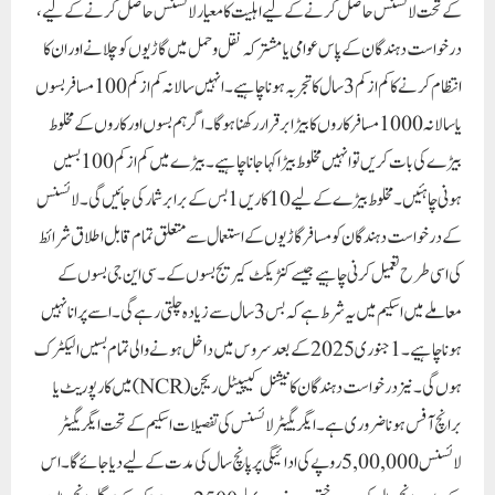
کے تحت لائسنس حاصل کرنے کے لیے اہلیت کا معیار لائسنس حاصل کرنے کے لیے،
درخواست دہندگان کے پاس عوامی یا مشترکہ نقل و حمل میں گاڑیوں کو چلانے اور ان کا
انتظام کرنے کا کم از کم 3 سال کا تجربہ ہونا چاہیے۔ انہیں سالانہ کم از کم 100 مسافر بسوں
یا سالانہ 1000 مسافر کاروں کا بیڑا برقرار رکھنا ہوگا۔ اگر ہم بسوں اور کاروں کے مخلوط
بیڑے کی بات کریں تو انہیں مخلوط بیڑا کہا جانا چاہیے۔بیڑے میں کم از کم 100 بسیں
ہونی چاہئیں۔ مخلوط بیڑے کے لیے 10 کاریں 1 بس کے برابر شمار کی جائیں گی۔ لائسنس
کے درخواست دہندگان کو مسافر گاڑیوں کے استعمال سے متعلق تمام قابل اطلاق شرائط
کی اسی طرح تعمیل کرنی چاہیے جیسے کنٹریکٹ کیریج بسوں کے۔ سی این جی بسوں کے
معاملے میں اسکیم میں یہ شرط ہے کہ بس 3 سال سے زیادہ چلتی رہے گی۔اسے پرانا نہیں
ہونا چاہیے۔ 1 جنوری 2025 کے بعد سروس میں داخل ہونے والی تمام بسیں الیکٹرک
ہوں گی۔ نیز درخواست دہندگان کا نیشنل کیپیٹل ریجن (NCR) میں کارپوریٹ یا
برانچ آفس ہونا ضروری ہے۔ایگریگیٹر لائسنس کی تفصیلات اسکیم کے تحت ایگریگیٹر
لائسنس 5,00,000 روپے کی ادائیگی پر پانچ سال کی مدت کے لیے دیا جائے گا۔ اس