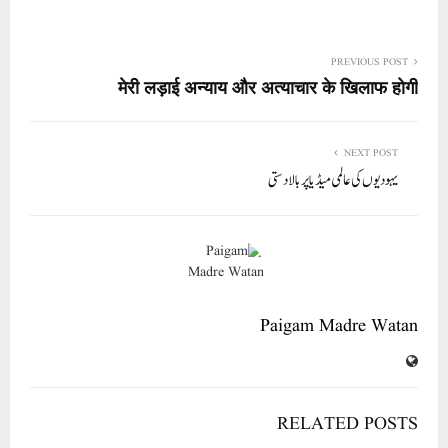
ha
m
nk
wi
ce
ha
re
ail
ed
tte
bo
ts
In
r
ok
A
PREVIOUS POST
मेरी लड़ाई अन्याय और अत्याचार के खिलाफ होगी
pp
NEXT POST
یہودیوں کی عالمی میڈیا پر بالادستی
Paigam Madre Watan
RELATED POSTS