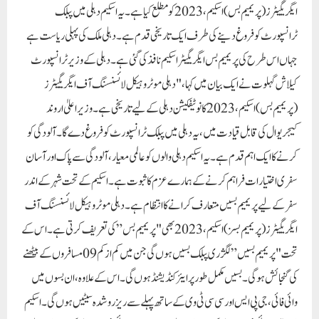
ایگریگیٹرز (پریمیم بس) اسکیم، 2023 کو مطلع کیا ہے۔ یہ اسکیم دہلی میں پبلک
ٹرانسپورٹ کو فروغ دینے کی طرف ایک تاریخی قدم ہے۔ دہلی ملک کی پہلی ریاست ہے
جہاں اس طرح کی پریمیم بس ایگریگیٹر اسکیم نافذ کی گئی ہے۔دہلی کے وزیر ٹرانسپورٹ
کیلاش گہلوت نے ایک بیان میں کہا، "دہلی موٹر وہیکل لائسنسنگ آف ایگریگیٹرز
(پریمیم بس) اسکیم، 2023 کا نوٹیفکیشن دہلی کے لیے تاریخی ہے۔ وزیر اعلیٰ اروند
کیجریوال کی قابل قیادت میں، یہ دہلی میں پبلک ٹرانسپورٹ کو فروغ دے گا۔ آلودگی کو
کرنے کا ایک اہم قدم ہے۔ یہ اسکیم دہلی والوں کو عالمی معیار، آلودگی سے پاک اور آسان
سفری اختیارات فراہم کرنے کے ہمارے عزم کا ثبوت ہے۔اسکیم کے تحت شہر کے اندر
سفر کے لیے پریمیم بسیں متعارف کرانے کا انتظام ہے۔ دہلی موٹر وہیکل لائسنسنگ آف
ایگریگیٹرز (پریمیم بسز) اسکیم، 2023 بھی "پریمیم بس” کی تعریف کرتی ہے۔ اس کے
تحت "پریمیم بسیں” لگژری پبلک بسیں ہوں گی جن میں کم از کم 09 مسافروں کے بیٹھنے
کی گنجائش ہو گی۔بسیں مکمل طور پر ایئر کنڈیشنڈ ہوں گی۔ اس کے علاوہ، ان بسوں میں
وائی فائی، جی پی ایس اور سی سی ٹی وی کے ساتھ پہلے سے ریزرو شدہ سیٹیں ہوں گی۔اسکیم