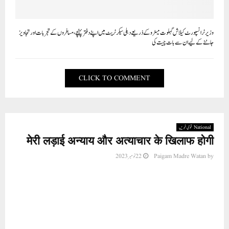
وزیر ٹرانسپورٹ کیلاش گہلوت میٹرو کے ذریعے دہلی سیکرٹریٹ میں اپنے دفتر پہنچے، مسافروں کے تجربات اور تجاویز
جاننے کے لیے ان سے بات چیت کی
CLICK TO COMMENT
National قومی خبریں
मेरी लड़ाई अन्याय और अत्याचार के खिलाफ होगी
22 نومبر 2023
Paigam Madre Watan
by
डॉ. नौहेरा शेख का अपनी पार्टी के कार्यकर्ताओं
को संबोधन