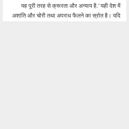
जब गरीब आदमी दो वक्त की रोटी कमाने के लिए आगे
बढ़ा, तो दैनिक और साप्ताहिक वसूली करके उसके बच्चों
का हक मारा गया। इसलिए ऐसे सरकार समर्थित या भ्रष्ट
अधिकारियों और नेताओं की कुप्रबंधन की भावना को
तोड़ना होगा, ताकि लोग अपनी मेहनत से आगे बढ़ सकें
और वैध आजीविका अर्जित करके अपने बच्चों की शिक्षा
और पालन-पोषण की जिम्मेदारी ले सकें। अखिल भारतीय
महिला सशक्तिकरण पार्टी की अखिल भारतीय अध्यक्ष डॉ.
नौहेरा शेख ने अपने जारी बयान में कहा कि हमारी पार्टी
का आदर्श वाक्य "मानवता के लिए न्याय” है, इसलिए इससे
आप सभी को यह स्पष्ट हो जाना चाहिए कि हमारी पार्टी भी
इस कलंक के खिलाफ है। जाति-बिरादरी और
संप्रदायवाद की राजनीति कर देशभर में सांप्रदायिकता