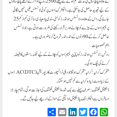
کے علاوہ پانچ سال کی مدت ختم ہونے سے پہلے 2500 روپے ادا کر کے اگلے پانچ سالوں
کے لیے تجدید حاصل کی جا سکتی ہے۔ الیکٹرک بسوں پر کوئی لائسنس فیس نہیں لگائی
جائے گی۔ اس کے علاوہ، لائسنس ہولڈرز کو منی، مڈی یا معیاری سائز کی کم از کم 25
پریمیم بسوں کے بیڑے کو چلانے اور برقرار رکھنے کی ضرورت ہوتی ہے، جو لائسنس
حاصل کرنے کے 90 دنوں کے اندر اندر شروع کرنا ضروری ہے۔
اہم خصوصیات
روٹس: لائسنس ہولڈرز کو اپنی پریمیم بسوں کو چلانے کے لیے ممکنہ راستوں کا فیصلہ
کرنے کی لچک ہوگی۔
متحرک کرایہ: کرایہ متحرک ہو گا جو دہلی ٹرانسپورٹ کارپوریشن (DTC) AC بسوں
کے زیادہ سے زیادہ کرایہ سے کم نہیں ہو سکتا۔
ڈیجیٹل ٹکٹنگ: صرف پہلے سے بک شدہ ڈیجیٹل ٹکٹنگ کی اجازت ہوگی۔ تمام چارجز
مسافروں سے الیکٹرانک یا ڈیجیٹل ادائیگی کے موڈ کے ذریعے لیے جائیں گے۔
S
E
Li
T
Fa
W