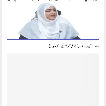
عدالت عظمی سرمایہ کاروں کیلئے حل تجویز کریگی : ڈاکٹر نوہیرا شیخ