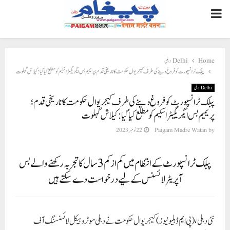
PRIMARY
MENU
Delhi دہلی
Home
پبلک ٹرانسپورٹ کو فروغ دینے کی طرف کیجریوال حکومت کا تاریخی قدم؛ پریمیم بس ایگریگیٹر اسکیم کو مطلع کیا گیا: کیلاش گہلوت
Delhi دہلی
پبلک ٹرانسپورٹ کو فروغ دینے کی طرف کیجریوال حکومت کا تاریخی قدم؛
پریمیم بس ایگریگیٹر اسکیم کو مطلع کیا گیا: کیلاش گہلوت
22 نومبر 2023
Paigam Madre Watan
by
پبلک ٹرانسپورٹ کے انتظام میں کم از کم 3 سال کا تجربہ رکھنے والے بس
آپریٹر لائسنس کے لیے درخواست دے سکتے ہیں
نئی دہلی،(پی ایم ڈبلیو نیوز )
کیجریوال حکومت نے دہلی موٹر وہیکل لائسنسنگ آف