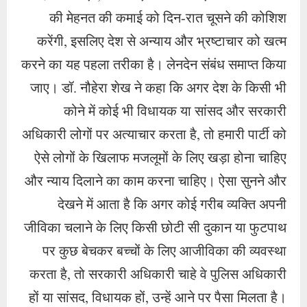
और न्याय दिलाने का काम करना चाहिए। ऐसा सुनने और
देखने में आता है कि अगर कोई गरीब व्यक्ति अपनी
जीविका चलाने के लिए किसी छोटी सी दुकान या फुटपाथ
पर कुछ बेचकर बच्चों के लिए आजीविका की व्यवस्था
करता है, तो सरकारी अधिकारी चाहे वे पुलिस अधिकारी
हों या सांसद, विधायक हों, उन्हें आने पर पैसा मिलता है।
यह पूरी तरह से क्रूरता और अन्याय है.’ यही देश में
अशांति और चोरी तथा अपराध फैलने का स्रोत है। यदि
किसी गरीब व्यक्ति की हलाल आजीविका कमाने में मदद
नहीं की गई तो वह गरीब व्यक्ति असहाय और अपने आप से
निराश हो जाएगा और शराब तथा नशे की लत में पड़
जाएगा तथा रिश्तेदार लापरवाह हो जाएंगे। बच्चों और
पत्नी को मार डालेगा, चोरी डकैती में बदल जाएगी, क्योंकि