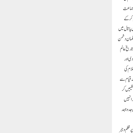
س جماعت
م کرکے
ی پاتال میں
مسلمان دشمن
اریخ عالم
ع کردی اور
لام کی
 قیام سے
ظیمیں کر
 انہیں
س جدوجہد
ظلم و جبر