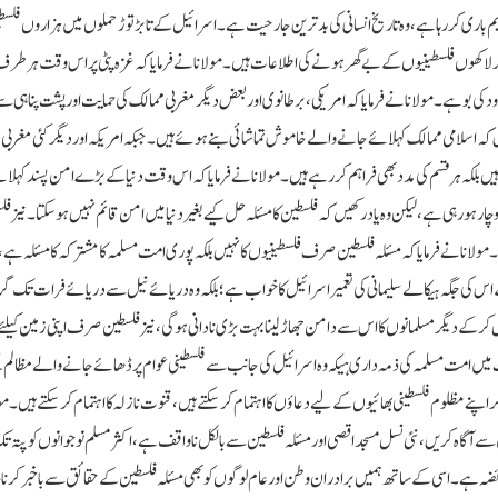
م باری کر رہا ہے، وہ تاریخ انسانی کی بد ترین جارحیت ہے۔اسرائیل کے تابڑ توڑ حملوں میں ہزاروں فلسط
لاکھوں فلسطینیوں کے بے گھر ہونے کی اطلاعات ہیں۔ مولانا نے فرمایا کہ غزہ پٹی پر اس وقت ہر ط
ود کی بو ہے۔ مولانا نے فرمایا کہ امریکی، برطانوی اور بعض دیگر مغربی ممالک کی حمایت اور پشت پناہی 
فسوس کہ اسلامی ممالک کہلائے جانے والے خاموش تماشائی بنے ہوئے ہیں۔ جبکہ امریکہ اور دیگر کئی مغربی
بلکہ ہر قسم کی مدد بھی فراہم کر رہے ہیں۔ مولانا نے فرمایا کہ اس وقت دنیا کے بڑے امن پسند کہل
 ہو رہی ہے، لیکن وہ یاد رکھیں کہ فلسطین کا مسئلہ حل کیے بغیر دنیا میں امن قائم نہیں ہو سکتا۔ نیز فل
مولانا نے فرمایا کہ مسئلہ فلسطین صرف فلسطینیوں کا نہیں بلکہ پوری امت مسلمہ کا مشترکہ کا مسئلہ ہے
اس کی جگہ ہیکالے سلیمانی کی تعمیر اسرائیل کا خواب ہے؛ بلکہ وہ دریائے نیل سے دریائے فرات تک گری
 کر کے دیگر مسلمانوں کا اس سے دامن جھاڑ لینا بہت بڑی نادانی ہوگی، نیز فلسطین صرف اپنی زمین کیلئے 
ات میں امت مسلمہ کی ذمہ داری ہیکہ وہ اسرائیل کی جانب سے فلسطینی عوام پر ڈھائے جانے والے مظالم
 کر اپنے مظلوم فلسطینی بھائیوں کے لیے دعاؤں کا اہتمام کر سکتے ہیں، قنوت نازلہ کا اہتمام کرسکتے ہیں۔م
لق سے آگاہ کریں، نئی نسل مسجد اقصی اور مسئلہ فلسطین سے بالکل ناواقف ہے، اکثر مسلم نوجوانوں کو پتہ 
کا فریضہ ہے۔اسی کے ساتھ ہمیں برادران وطن اور عام لوگوں کو بھی مسئلہ فلسطین کے حقائق سے باخبر کرنا