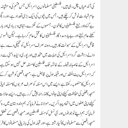
کی آندھیاں چل رہی ہیں، فلسطینی مسلمانوں پر اسرائیل جس قسم کی وحشیانہ ب
جام شہادت نوش کر چکے ہیں، جس میں بچوں کی ایک بڑی تعداد ہے، اور دیگر 
بے گناہ اور نہتے فلسطینیوں کا خون، جسموں کے ٹکڑے، تباہی و بربادی اور بار
کھلے عام نہتے اور بے یار و مددگار فلسطینیوں کا قتل عام کر رہا ہے۔ لیکن ا
قاتل اسرائیل کے سہولت کار ہیں۔ وہ نہ صرف اسرائیل کو تھپکی دے رہے ہیں 
والے دہشت گرد اسرائیل کی حمایت میں متحد ہیں اور پوری دنیا بدامنی سے دو چار
اسرائیل کے غاصبانہ قبضہ کے خاتمہ تک فلسطین کا مسئلہ حل نہیں ہوسکتا ہے۔ 
کہ اسرائیل بیت المقدس اور قبلہ اول پر قابض ہے، مسجد اقصی کو شہید کرکے 
اسرائیل کا منصوبہ رکھتا ہے، ایسے میں اس مسئلہ کو صرف عربوں کا مسئلہ خیال
مسجد اقصٰی کی حفاظت کیلئے اپنی جانوں کا نذرانہ پیش کررہے ہیں۔ایسے حال
کیلئے اپنی صفوں میں اتحاد پیدا کریں۔ مولانا نے فرمایا کہ ہم ہندوستان میں رہ
فرمایا کہ ہم اپنے نوجوانوں اور نئی نسل کو مسئلہ فلسطین اور مسجد اقصی کے تع
مسجد اقصیٰ سے مسلمانوں کا کیا رشتہ ہے، اور قبلہ اول کی بازیابی مسلمانوں 