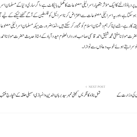
ر دباؤ ڈالنے کا ایک مؤثر ہتھیار اسرائیلی مصنوعات کا مکمل بائیکاٹ ہے، اگر ساری دنیا کے مسلمان اسرا
 سکتا ہے، اور یہ اسرائیلی مصنوعات سے اعتراض کرنا اسرائیل کو فلسطین کے آگے گھٹنے ٹیکنے کے لیے م
ہ کار ہے، جسے اپنا کر ہم دشمنان اسلام کو مجبور کر سکتے ہیں، لہٰذا ضرورت ہیکہ مسلمان اسرائیلی مصنوعا
رت مولانا مفتی محمد شفیق احمد قاسمی صاحب اور دارالعلوم حیددآباد کے استاذ حدیث حضرت مولانا احم
 کو سراہتے ہوئے خوب دعاؤں سے نوازا۔
NEXT POST
دی کی وزارت کے
تمل ناڈو کانگریس کمیٹی ممبر سید برہان الدین وانمباڑی اسمبلی حلقہ کے انچارج منتخب