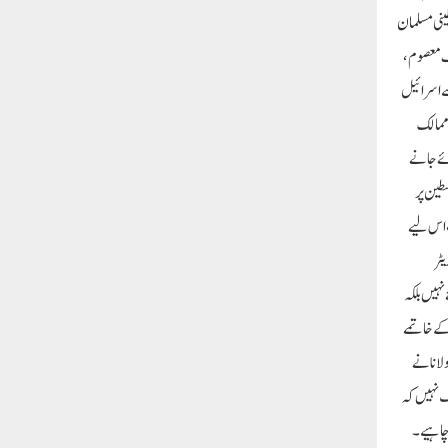
ینی مسلمان
رف معصوم،
سے اسرائیل
 ممالک
ائے جانے
سطین پر
، اس لیے
ٹر
نہیں بلکہ
 کے خاتمے
ولانا نے
تک نہیں کہ
 چاہیے۔