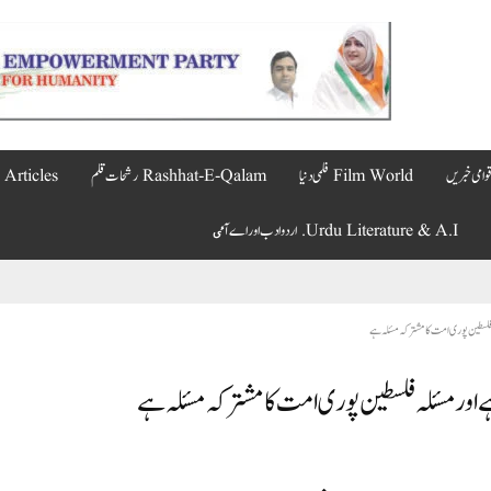
Film World فلمی دنیا
Rashhat-E-Qalam رشحات قلم
Articles مضامین
Urdu Literature & A.I. اردو ادب اور اے آٸ
 فلسطین پوری امت کا مشترکہ مسئلہ ہے
اور مسئلہ فلسطین پوری امت کا مشترکہ مسئلہ ہے