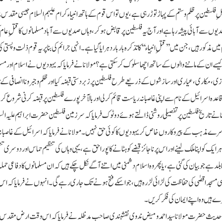
فلسطین پر ظلم و ستم کے پہاڑ توڑ رہی ہے، یوں تو اس قوم کے ہاتھ انبیاء کرام علیہم السلام جیسی مقد
صدیوں سے آبائی پیشہ رہا ہے اور آج یہ فلسطین پر قابض ہوکر، وہاں صدیوں سے آباد مسلمانوں کا قتلِ عا
ور ہیں، جن میں ’’قتلِ انبیاء‘‘ کا تذکرہ بار بار دہرایا گیا ہے۔ انہی جرائم کی بنا پر یہ قوم ذلت و پستی ک
ا وہ کیسے ان کے ماننے والوں کے ساتھ اچھا سلوک کرسکتی ہے؟ مولانا نے فرمایا کہ یہودیوں نے اسلام اور 
، مکاری، عیاری اور سازشوں کے ذریعے طرح فلسطین پر زبردستی قبضہ کیا اور ظلم و جبر و نا انصافی کے ت
رڈوں کو توڑے، پہلے تو اپنی جگہ بنالی اور پھر سن 1948ء میں باقاعدہ اسرائیل کے نام سے اپنی غاصبانہ ریاست قائم کرلی اور بالآخر پورے فلسطین پر قبضہ کرنی شرو
 تاریخ فلسطین پر تفصیلی روشنی ڈالتے ہوئے دو ٹوک فرمایا کہ سرزمین فلسطین حضرت ابراہیم علیہ الس
ذہب کے پیروکاروں خاص کر یہودیوں کا کوئی حق نہیں۔ مولانا نے فرمایا کہ اسرائیل کے غاصبانہ
ایک کو اپنا ملک لینے اور اس پر ناجائز قبضے کو ہٹانے کا پورا حق ہے، یہی وہاں کی تنظیم حماس اور دوسری تن
ہے جو بیان کی گئی ہے، یا پھر وہ اسلام دشمنی میں اتنے آگے نکل چکے ہیں کہ ان مسلمانوں کا دفاعی حملہ
 مسجد اقصٰی کی حفاظت کی لڑائی لڑ رہ ہیں، جو اسکے فتح ہونے تک جاری رہے گی۔ انہوں نے فرمایا کہ ا
 ہیں وہ اپنے ایمان کی فکر کریں۔
 حدیث حضرت مولانا سید احمد ومیض ندوی نقشبندی صاحب مدظلہ نے فرمایا کہ اس وقت ارض مقدس پر 