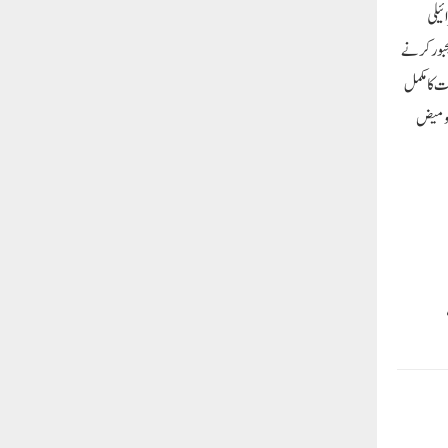
ئیلی
جبور کرنے
ت کا مکمل
د ومیض