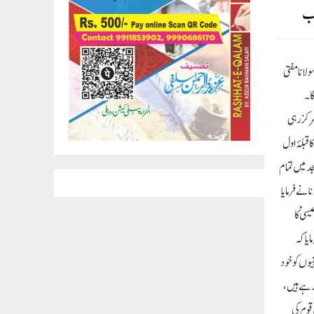
اب
انا مفتی
گا۔
رکز رہی
قبلۂ اول
د میں تمام
 نے فرمایا
 ؑ کا
یا کہ
یوں کو خود
ٓرہے ہیں،
 قوم کی