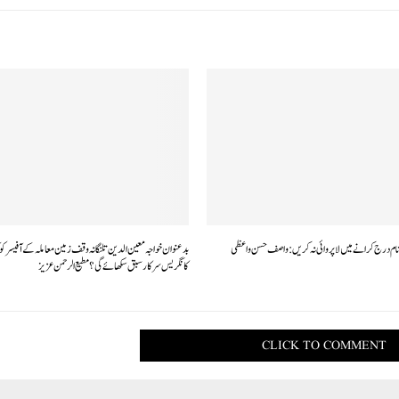
نام درج کرانے میں لاپروائی نہ کریں:واصف حسن واعظی
بدعنوان خواجہ معین الدین تلنگانہ وقف زمین معاملہ کے آفیسرکو کیا
کانگریس سرکار سبق سکھائے گی؟مطیع الرحمن عزیز
CLICK TO COMMENT