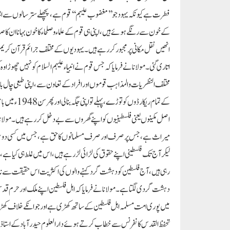
فطرت ہے کیونکہ یہود جو ’’مغضوب علیہم‘‘ قوم ہے، پچھلے ستر سالوں سے اہلِ 
کے خون سے رنگے ہوئے ہیں، اپنی ہی قوم کے علماء و صلحاء کا خون بہانا ان کا 
انھیں نقل مکانی پر مجبور کررہے ہیں۔ یہودیوں کے مختلف جرائم قرآن کریم میں مذک
اتاری گئی۔ مولانا نے فرمایا کہ جس قوم نے انبیاء علیہم السلام کو نہیں چھوڑ
مختلف النظریات و المذاہب قوموں اور افراد کے تعاون سے، اپنی طبعی چال بازی
کے تمام ریکا
اصل مکینوں یعنی فلسطینیوں کو اپنے گھروں سے بے دخل کررہے ہیں۔ مولانا نے
میراث ہے، جس پر صرف اور صرف مسلمانوں کا حق ہے، جس میں کسی دوسرے م
لیکر آج تک فلسطینی اپنے حقوق کی لڑائی لڑ رہے ہیں، اس میں غلط ہی کیا ہے، ہر 
رہی ہیں، آج فلسطین کو دہشت گرد کہنے والوں کی اکثریت اس حقیقت سے نا بلد 
دہشت گردی لگتا ہے۔ مولانا نے فرمایا کہ اہل فلسطین اپنے ملک اور حرم قدسی
میں پوری امت مسلمہ اہل فلسطین کے ساتھ کھڑی ہے اور جو انکے خلاف کھڑے
تحفظ القدس کانفرنس سے خطاب کرتے ہوئے دارالعلوم حیدرآباد کے استاذ