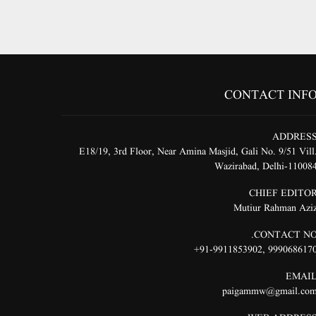
CONTACT INF
ADDRES
E18/19, 3rd Floor, Near Amina Masjid, Gali No. 9/51 Vill
Wazirabad, Delhi-11008
CHIEF EDITO
Mutiur Rahman Azi
CONTACT NO
91-9911853902+
,
999068617
EMAI
paigammw@gmail.co