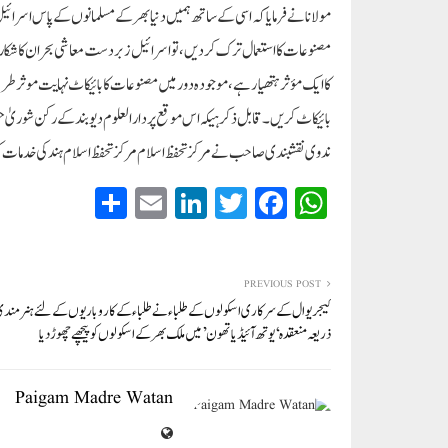
مولانا نے فرمایا کہ اسی کے ساتھ ہمیں دنیا بھر کے مسلمانوں کے پاس اسرائیل پ
مصنوعات کا استعمال ترک کر دیں، تو اسرائیل زبردست معاشی بحران کا شکار ہو
کا ایک مؤثر ہتھیار ہے، موجودہ دور میں مصنوعات کا بائیکاٹ نہایت موثر طریق
بائیکاٹ کریں۔قابل ذکر ہیکہ اس موقع پر دارالعلوم دیوبند کے رکن شوریٰ حض
ندوی نقشبندی صاحب نے مرکز تحفظ اسلام مرکز تحفظ اسلام ہند کی خدمات
S
E
Li
T
Fa
W
ha
m
nk
wi
ce
ha
re
ail
ed
tte
bo
ts
In
r
ok
A
PREVIOUS POST
کیجریوال کے سرکاری اسکولوں کے طلباء نے طلباء کے کاروباریوں کے لئے ہنر من
pp
ذریعہ منعقدہ ‘یوتھ آئیڈیاتھون’ میں ملک بھر کے اسکولوں کو پیچھے چھوڑ دیا
Paigam Madre Watan