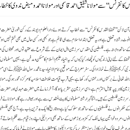
 کانفرنس‘‘ سے مولانا شفیق احمد قاسمی اور مولانا احمد ومیض ندوی کا خط
شان آن لائن ’’تحفظ القدس کانفرنس‘‘ سے خطاب کرتے ہوئے دارالعلوم دیوبند کے رکن شوریٰ حضرت مول
ٹوٹ رشتہ و تعلق ہے اور یہ تعلق ابتداء اسلام سے ہی قائم ہے جو کبھی اور کسی حال میں بھی ختم نہیں ہو
یخ کے ساتھ وابستہ ہے۔ فلسطین کی مقدس سرزمین اہل ایمان کے لئے شروع سے عقیدتوں اور محبتوں کی م
ے لئے اپنی زندگیوں کو نچھاور کیا کیوں کہ یہ انبیاء علیہم السلام کا مسکن و مدفن ہے، یہیں مسلمانوں کا 
نبی کریم ﷺ نے نماز ادا کی۔ سفر معراج کے موقع پر امام الانبیاء سیدنا محمد رسول اللہﷺ نے اسی مسج
د اللہ تعالیٰ نے برکتوں اوررحمتوں کو رکھا ہے، یہی قربِ قیامت خلافت اسلامیہ کا مرکز و محور ہوگی۔ مولانا
کا ہر چپہ قابل احترام ہے، اسی سرزمین پر حشر برپا ہوگا، آخر زمانے میں حضرت مہدی اور حضرت عیسی
 فلسطین کے ہیں۔ اتنا گہرا رشتہ مسلمانوں کا بیت المقدس سے ہے اور ہمیشہ رہے گا۔ مولانا نے فرما
س کے حکمرانوں نے فلسطینیوں کے ساتھ جو سلوک کیا ہے وہ تاریخ کا ایک بدترین باب ہے، آج بھی فلسطین
انوں، مرد و خواتین یہاں تک کہ کمزور بوڑھوں کے ساتھ بھی اسرائیلی اپنے روز قیام سے ظلم ڈھاتے ا
ور ہر طرف خاک وخون کا دل سوز منظر برپا کرنا اسرائیلیوں کا مشغلہ رہا ہے۔ مولانا نے فرمایا کہ یہ یہودی