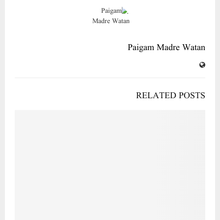
غزہ نے فلسطین کو عقوبت گاہ اوردنیا کولاچار بنادیا