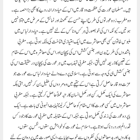
عزت و وقار حاصل کرتی ہے اس کے نتیجے میں وہ مردوں کی طفیل بن کر نہیں رہتی بلکہ
معاشرے کی ایک مکمل رکن اور مکمل انسان کارتبہ عملا ًحاصل کر لیتی ہے۔ جبکہ مغربی
معاشروں میں کسی عورت کا اس مقام کو حاصل کرلینا نہایت انہونی سی بات ہے۔ ایک
باپردہ عورت کی زندگی مکمل ہوتی ہے جبکہ اس کے مقابلہ میں مغربی عورت کاوجود کس
قدر الم اور درد ناک ہوتا ہے۔ اسلام نے عورت کو خواہش پرستوں ،نفس پرستوں ،
بدکاروں اور بد معاشوں کی نظروں سے خوب بچایا ہے ،ایسی صورت میں پردہ ان کے لئے
تمام شرور و مفاسد سے مکمل بچاؤ ہے۔ جو مسلمان عورت باپردہ لباس نہ پہنے اس کے
متعلق یہ کوئی نہیں جان سکتا کہ وہ مسلمان ہےکیونکہ وہ اپنے عقیدہ اور اپنے ایمان کا کوئی
ثبوت ظاہر نہیں کرتی۔ لہٰذا وہ باپردہ لباس اختیار کر کے اپنے عقیدے کا ثبوت فراہم
کرسکتی ہے۔ ایک مسلمان عورت جو اسلامی اصولوں کے مطابق حجاب کرتی ہو تو مغربی
معاشروں میں رہنے کے باوجود اس شیطانی پھندے میں گرفتار نہیں ہوسکتی ، کیونکہ وہ
مغربی رسوم و رواج کی پابند نہیں ہوتی۔ ادیان عالم کا بھی عمیق سے مطالعہ کیا جائے تو
معلوم ہوتا ہے کہ ماضی میں دیگر کئی تہذیبوں میں پردے کا تصور موجود تھا ، البتہ اکثر