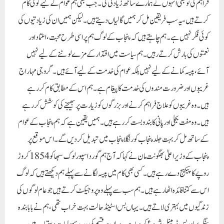
فراہم کی تو بھی انہوں نے ہمارے ساتھ زیادتی کی۔ جب بھی ہم عوام کے لیے کوئی کام
کرتے ہیں، یہ سب فریقین مل کر ہمیں گالیاں دیتے ہیں۔ لیکن ہمیں ان کی زیادتیوں کی
کوئی فکر نہیں ہے۔ ہم چاہتے ہیں کہ پنجاب کے لوگ ہم پر اسی طرح محبت، اعتماد اور
نعمتوں کی بارش کرتے رہیں۔ ہم سیاست میں اقتدار کے مزے لوٹنے کے لیے نہیں
آئے، پیسہ کمانے کے لیے نہیں بلکہ عوام کی خدمت کے لیے آئے ہیں۔ گروجی مہاراج
غریبوں اور ضرورت مندوں کی خدمت کا پیغام ہے۔ ہم اس کے مطابق کام کر رہے
ہیں۔ وہ غریبوں کو علاج فراہم کرنے اور بزرگوں کو زیارت پر بھیجنے کی کوشش کر رہے
ہیں۔ وہ مفت بجلی اور پانی کا بندوبست کر رہے ہیں۔ ہمیں یقین ہے کہ ہم پنجاب کے عوام
کے ساتھ مل کر بہت جلد پنجاب کو رنگلا پنجاب میں تبدیل کر دیں گے۔اس موقع پر
پنجاب کے وزیراعلیٰ بھگونت مان نے کہا کہ آج ہم گورداسپور لوک سبھا کو 1854 کروڑ
روپے کا پیکیج دے رہے ہیں۔ کسی بھی کام میں پیسہ لگانے سے پہلے ہم دیکھتے ہیں کہ لوگ
اس سے کتنا فائدہ اٹھا رہے ہیں۔ ہم سب سے پہلے وہ پروجیکٹ کرتے ہیں جو عام لوگوں کی
زندگیوں میں بہتری لاتے ہیں۔ یہاں بس اسٹینڈ حالت بہت خراب تھی، ہم نے بابا بندہ