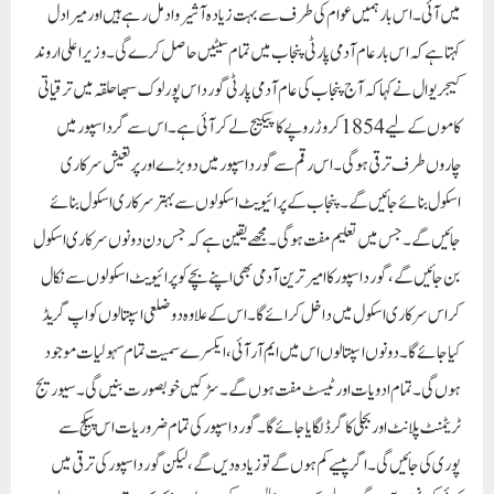
میں آئی۔ اس بارہمیں عوام کی طرف سے بہت زیادہ آشیرواد مل رہے ہیں اور میرا دل
کہتا ہے کہ اس بار عام آدمی پارٹی پنجاب میں تمام سیٹیں حاصل کرے گی۔وزیر اعلی اروند
کیجریوال نے کہا کہ آج پنجاب کی عام آدمی پارٹی گورداس پور لوک سبھا حلقہ میں ترقیاتی
کاموں کے لیے 1854 کروڑ روپے کا پیکیج لے کر آئی ہے۔ اس سے گرداسپور میں
چاروں طرف ترقی ہوگی۔ اس رقم سے گورداسپور میں دو بڑے اور پرتعیش سرکاری
اسکول بنائے جائیں گے۔ پنجاب کے پرائیویٹ اسکولوں سے بہترسرکاری اسکول بنائے
جائیں گے۔ جس میں تعلیم مفت ہو گی۔ مجھے یقین ہے کہ جس دن دونوں سرکاری اسکول
بن جائیں گے، گورداسپور کا امیر ترین آدمی بھی اپنے بچے کو پرائیویٹ اسکولوں سے نکال
کر اس سرکاری اسکول میں داخل کرائے گا۔ اس کے علاوہ دو ضلعی اسپتالوں کو اپ گریڈ
کیا جائے گا۔ دونوں اسپتالوں اس میں ایم آر آئی، ایکسرے سمیت تمام سہولیات موجود
ہوں گی۔ تمام ادویات اور ٹیسٹ مفت ہوں گے۔ سڑکیں خوبصورت بنیں گی۔ سیوریج
ٹریٹمنٹ پلانٹ اور بجلی کا گرڈ لگایا جائے گا۔ گورداسپور کی تمام ضروریات اس پیکج سے
پوری کی جائیں گی۔ اگر پیسے کم ہوں گے تو زیادہ دیں گے، لیکن گورداسپور کی ترقی میں