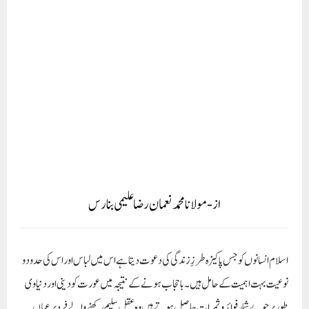
از- مولانا محمد نعمان رضا علیمی بنارس
اسلام انسانوں کو جس پاکیزہ طرزِ زندگی کی دعوت دیتا ہے اس میں لباس اور اس کی حدود و
نوعیت بہت اہمیت کے حامل ہیں۔ باحجاب ہونے کے نتیجہ میں عورت کو دینی اور دنیاوی
طور پر جو بے شمار فوائد و ثمرات حاصل ہوتے ہیں وہ عقل سلیم رکھنے والے فرد پر عیاں
ہیں۔ مسلمان عورت کی عظمت و وقار میں اس کے حیاء دارانہ رویے کا بھی بڑا حصہ ہے۔
وہ مغرب زدہ عورتوں کی طرح اپنے حسن کے گھمنڈ اور نمائش کے مرض میں مبتلا نہیں
ہوتیں۔ کیونکہ اس کی خوبصورتی ہر کس و ناکس کے لئے نہیں ہے۔ حیاء دار لباس میں
ملبوس خاتون کسی بھی معاشرے میں ایک امتیازی شناخت کی مالکہ ہوتی ہے۔ مغربی
باشندوں کی طرح بدن اور جنسی کشش اس کی پہچان اور اس کی معاشرہ میں اس کے مقام
کے تعین کا ذریعہ نہیں بنتی ، جبکہ مغربی تہذیب میں ہر عورت کی پہچان درحقیقت اس کی
جنسی کشش ہی کی وجہ سے ہوتی ہے۔ اسلامی پردے والے حیاء دار لباس سے عورت جو