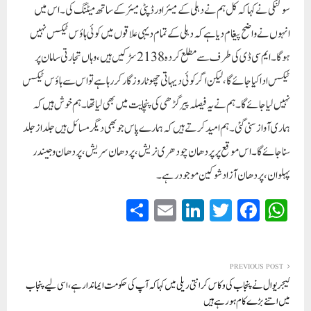
سولنکی نے کہا کہ کل ہم نے دہلی کے میئر اور ڈپٹی میئر کے ساتھ میٹنگ کی۔ اس میں
انہوں نے واضح پیغام دیا ہے کہ دہلی کے تمام دیہی علاقوں میں کوئی ہاؤس ٹیکس نہیں
ہوگا۔ ایم سی ڈی کی طرف سے مطلع کردہ 2138 سڑکیں ہیں،وہاں تجارتی سامان پر
ٹیکس ادا کیا جائے گا، لیکن اگر کوئی دیہاتی چھوٹا روزگار کر رہا ہے تو اس سے ہاؤس ٹیکس
نہیں لیا جائے گا۔ ہم نے یہ فیصلہ پیر گڑھی کی پنچایت میں بھی لیا تھا۔ ہم خوش ہیں کہ
ہماری آواز سنی گئی۔ ہم امید کرتے ہیں کہ ہمارے پاس جو بھی دیگر مسائل ہیں جلد از جلد
سنا جائے گا۔ اس موقع پرپردھان چودھری نریش، پردھان سریش، پردھان وجیندر
پہلوان، پردھان آزاد شوکین موجود رہے۔
S
E
Li
T
Fa
W
ha
m
nk
wi
ce
ha
re
ail
ed
tte
bo
ts
In
r
ok
A
PREVIOUS POST
کیجریوال نے پنجاب کی وکاس کرانتی ریلی میں کہا کہ آپ کی حکومت ایماندار ہے، اسی لیے پنجاب
pp
میں اتنے بڑے کام ہو رہے ہیں