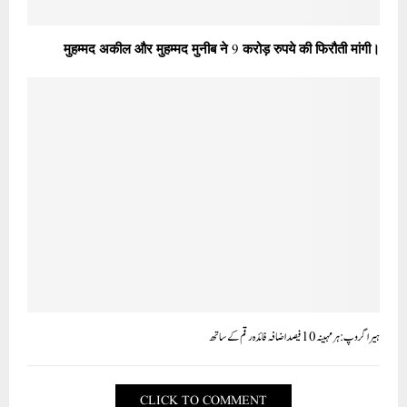
मुहम्मद अकील और मुहम्मद मुनीब ने 9 करोड़ रुपये की फिरौती मांगी।
ہیرا گروپ : ہر مہینہ 10فیصد اضافہ فائدہ رقم کے ساتھ
CLICK TO COMMENT