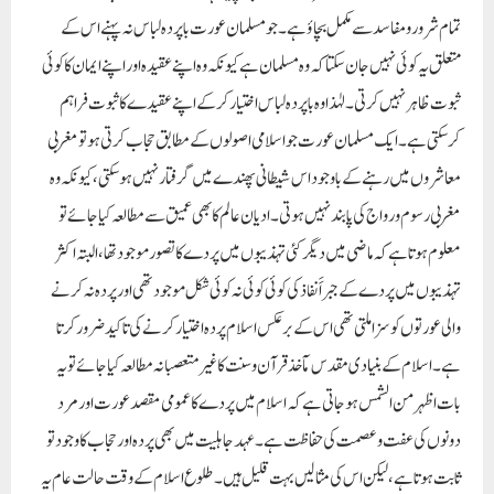
تہذیبوں میں پردے کے جبراََ نفاذ کی کوئی کوئی نہ کوئی شکل موجود تھی اور پردہ نہ کرنے
والی عورتوں کو سزا ملتی تھی اس کے برعکس اسلام پردہ اختیار کرنے کی تاکید ضرور کرتا
ہے۔ اسلام کے بنیادی مقدس مآخذ قرآن و سنت کا غیر متعصبانہ مطالعہ کیا جائے تو یہ
بات اظہر من الشمس ہوجاتی ہے کہ اسلام میں پردے کا عمومی مقصد عورت اور مرد
دونوں کی عفت و عصمت کی حفاظت ہے۔ عہد جاہلیت میں بھی پردہ اور حجاب کا وجود تو
ثابت ہوتا ہے ، لیکن اس کی مثالیں بہت قلیل ہیں۔ طلوع اسلام کے وقت حالت عام یہ
تھی کہ حجاب کی جگہ نمائش و تبرج عام تھا۔ معاشروں اور تہذیبوں میں پردہ صرف امراء
کی عورتوں تک محدود تھا۔ عرب میں بھی قبل از اسلام پردے کا رواج تھا لیکن محض
امارت اور ریاست میں اعلیٰ مقام امراء کے حامل افراد کے لیے تھا۔ وہ اپنے آپ کو عام
لوگوں سے برتر سمجھتے تھے۔ اس لئے وہ اپنی عورتوں کو عام لوگوں کے سامنے لانا پسند
نہیں کرتے تھے۔ تاکہ کمتر لوگوں کی نظر ان پر نہ پڑے۔ اس کے برعکس اسلام میں آزاد
عورتوں پر غیر محارم سے سے پردہ کرنے کی تاکید کی گئی ہے۔ اسلام کے علاوہ دوسرے
مذاہب میں عورت کے لیے محرم و نا محرم کا کوئی مخصوص تصور نہیں رہا بلکہ اکثر