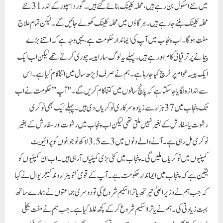
میں نئے اسکول بن رہے ہیں، محلہ کلینک بنائے گئے ہیں۔ گورداسپور کے اندر 31 نئے
محلہ کلینک بننے جا رہے ہیں۔ ہر گاؤں میں محلہ کلینک کھولے جائیں گے۔لیکن تمام علاج
مفت ہوگا۔ اب پنجاب میں آپ کی ایماندار حکومت ہے، یہی وجہ ہے کہ اتنے بڑے
پیمانے پر ترقیاتی کام ہو رہے ہیں۔ پہلے یہ لوگ سارا پیسہ چوری کرتے تھے لیکن اب ایک
ایک پیسہ عوام پر خرچ کیا جا رہا ہے۔ ہم نے صرف ڈیڑھ سال میں اتنا کام کیا ہے۔ اس
سے اندازہ لگایا جا سکتا ہے کہ پانچ سالوں میں کتناکام کریں گے۔ "آپ” حکومت نے اب
تک پنجاب میں 37 ہزار سے زیادہ سرکاری نوکریاں دی ہیں۔ پہلے ایک بھی نوکری
رشوت یا سفارش کے بغیر نہیں ملتی تھی لیکن اب پنجاب میں رشوت اور سفارش کے بغیر
نوکری مل رہی ہے۔ آنے والے دنوں میں 3 سے 3.5 لاکھ نوجوانوں کو پرائیویٹ
کمپنیوں میں نوکریاں ملیں گی۔ پنجاب میں کئی بڑی کمپنیاں آرہی ہیں۔ اب ان کمپنیوں کو
یقین ہے کہ پنجاب میں ایماندار حکومت ہے۔آپ کے قومی کنوینر اروند کیجریوال نے کہا
کہ جب ہم نے وزیر اعلیٰ تیرتھ یاترا اسکیم شروع کی تو دوسری جماعتوں نے ہمارے ساتھ
بہت زیادتی کی۔ ہم نے یاترا اسکیم شروع کرکے کچھ غلط کیا ہے۔ جب ہم نے مفت بجلی