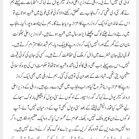
کوئی کمی نہیں آئے گی۔دہلی کے وزیراعلیٰ اروند کیجریوال نے کہا کہ انتخابات سے پہلے ہم
نے گارنٹی دی تھی کہ اگر پنجاب سے تعلق رکھنے والا کوئی فوجی فوج میں شہید ہوتا ہے تو
اس کے خاندان کو ایک کروڑ روپے کا اعزازیہ دیا جائے گا۔ ہم نے اپنا وعدہ پورا کیا۔ پنجاب
میں رہنے والے جتنے لوگ پچھلے ڈیڑھ سال میں شہید ہوئے ہیں، خود وزیراعلیٰ بھگونت
مان ان کے گھر گئے اور انہیں ایک کروڑ روپے کا چیک دیا۔ ہم شہداء کا احترام کرتے ہیں۔
فوجی اپنی جان خطرے میں ڈال کر ملک کی حفاظت کرتے ہیں۔ کسی کی جان کی کوئی قیمت
نہیں۔ اس سے پہلے جب بھی دہلی کا کوئی باشندہ شہید ہوتا تھا تو حکومت اس کی بیوہ کو سلائی
مشین دیتی تھی۔ شہادت کے بعد ان کی توہین کی گئی۔ ہم نے دہلی میں بھی ایک کروڑ
روپے کا اعزازیہ دینا شروع کیا اور اب پنجاب میں بھی دے رہے ہیں۔دہلی کے وزیر اعلی
اروند کیجریوال نے کہا کہ گورداسپور کے لوگوں نے سنی دیول کو پچھلی بار لوک سبھا کے
لیے منتخب کیا تھا۔ الیکشن جیتنے کے بعد سنی دیول کبھی آپ کے درمیان نہیں آئے، آپ
لوگوں نے ان کا چہرہ تک نہیں دیکھا۔ عوام نے محسوس کیا کہ وہ ایک عظیم اداکار ہیں، اگر
وہ انہیں ووٹ دیں گے تو وہ کچھ کریں گے۔ یہ بڑے لوگ کچھ کرنے والے نہیں ہیں۔