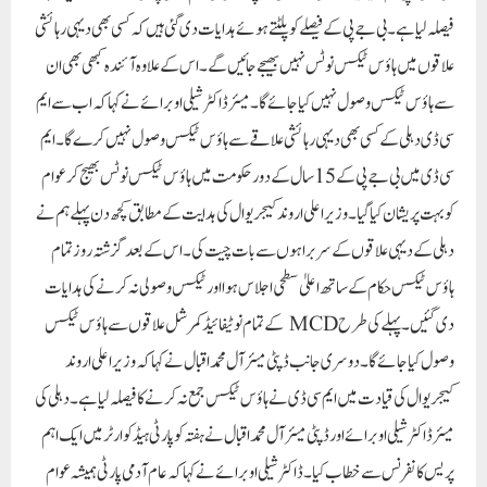
فیصلہ لیا ہے۔ بی جے پی کے فیصلے کو پلٹتے ہوئے ہدایات دی گئی ہیں کہ کسی بھی دیہی رہائشی
علاقوں میں ہاؤس ٹیکس نوٹس نہیں بھیجے جائیں گے۔ اس کے علاوہ آئندہ کبھی بھی ان
سے ہاؤس ٹیکس وصول نہیں کیا جائے گا۔میئر ڈاکٹر شیلی اوبرائے نے کہا کہ اب سے ایم
سی ڈی دہلی کے کسی بھی دیہی رہائشی علاقے سے ہاؤس ٹیکس وصول نہیں کرے گا۔ ایم
سی ڈی میں بی جے پی کے 15 سال کے دور حکومت میں ہاؤس ٹیکس نوٹس بھیج کر عوام
کو بہت پریشان کیا گیا۔ وزیر اعلی اروند کیجریوال کی ہدایت کے مطابق کچھ دن پہلے ہم نے
دہلی کے دیہی علاقوں کے سربراہوں سے بات چیت کی۔ اس کے بعد گزشتہ روز تمام
ہاؤس ٹیکس حکام کے ساتھ اعلیٰ سطحی اجلاس ہوا اور ٹیکس وصولی نہ کرنے کی ہدایات
دی گئیں۔ پہلے کی طرح MCD کے تمام نوٹیفائیڈ کمرشل علاقوں سے ہاؤس ٹیکس
وصول کیا جائے گا۔ دوسری جانب ڈپٹی میئر آل محمد اقبال نے کہا کہ وزیر اعلی اروند
کیجریوال کی قیادت میں ایم سی ڈی نے ہاؤس ٹیکس جمع نہ کرنے کا فیصلہ لیا ہے۔دہلی کی
میئر ڈاکٹر شیلی اوبرائے اور ڈپٹی میئر آل محمد اقبال نے ہفتہ کو پارٹی ہیڈکوارٹر میں ایک اہم
پریس کانفرنس سے خطاب کیا۔ڈاکٹر شیلی اوبرائے نے کہا کہ عام آدمی پارٹی ہمیشہ عوام