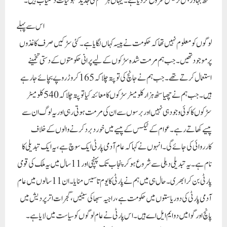
سنگھ بہادر بس ٹرمینل شروع کر دیا ہے۔ یہاں ہر قسم کی جدید سہولیات دستیاب ہیں۔
اس سے پہلے
لوگوں کو معلوم نہیں تھا کہ حکومت نے پیسہ کہاں لگایا ہے۔ کئی سڑکیں صرف کاغذوں
پر موجود تھیں۔ جب ہم مرمت شدہ سڑکوں کے لیے پرانی حکومتوں کے دستی تخمینے
استعمال کرتے تھے۔جب ہم نے جانچ کی تو پتہ چلا کہ 165 کروڑ روپے بچائے جا رہے
ہیں۔ جب ہم نے چھیاسٹھ ہزار کلومیٹر سڑکوں کا معائنہ کیا تو پتہ چلا کہ 540 کلومیٹر
سڑکوں کا کوئی وجود ہی نہیں اور برسوں سے ان کی مرمت ہوتی رہی اور یہ لوگ ان سے
پیسے کھاتے رہے۔ عوام کے ٹیکس کے پیسے میں خورد برد کرنے والوں کے خلاف
کارروائی کی جائے گی۔انہوں نے کہا کہ عام آدمی پارٹی ایک سوچ ہے، یہ ایک تبدیلی کا
نام ہے۔ یہ تبدیلی دہلی سے شروع ہو کر پنجاب تک پہنچی اور 11 سال میں یہ ملک کی قومی
پارٹی بن کر ابھری۔ حال ہی میں ہم نے پارٹی کا یوم تاسیس منایا۔ ان 11 سالوں میں عام
آدمی پارٹی کی دو ریاستوں میں حکومت ہے، راجیہ سبھا کی سیٹیں، گجرات اتر پردیش میں
پانچ اور گوا میں دو ایم ایل اے ہیں۔ اس پارٹی نے عام لوگوں کو سیاست میں لایا ہے۔