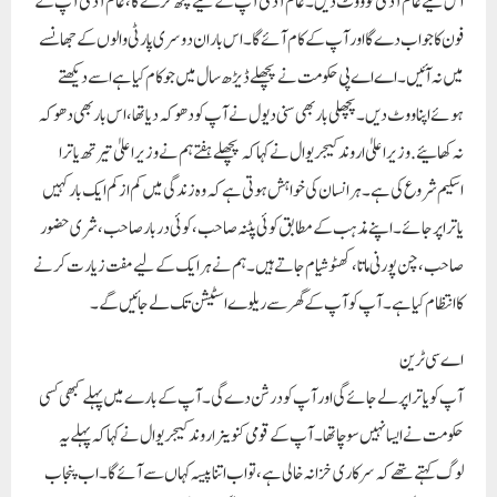
اس لیے عام آدمی کو ووٹ دیں۔ عام آدمی آپ کے لیے کچھ کرے گا، عام آدمی آپ کے
فون کا جواب دے گا اور آپ کے کام آئے گا۔ اس بار ان دوسری پارٹی والوں کے جھانسے
میں نہ آئیں۔ اے اے پی حکومت نے پچھلے ڈیڑھ سال میں جو کام کیا ہے اسے دیکھتے
ہوئے اپنا ووٹ دیں۔ پچھلی بار بھی سنی دیول نے آپ کو دھوکہ دیا تھا، اس بار بھی دھوکہ
نہ کھائیے.وزیراعلیٰ اروند کیجریوال نے کہا کہ پچھلے ہفتے ہم نے وزیراعلیٰ تیرتھ یاترا
اسکیم شروع کی ہے۔ ہر انسان کی خواہش ہوتی ہے کہ وہ زندگی میں کم از کم ایک بار کہیں
یاترا پر جائے۔ اپنے مذہب کے مطابق کوئی پٹنہ صاحب، کوئی دربار صاحب، شری حضور
صاحب، چن پورنی ماتا، کھٹو شیام جاتے ہیں۔ ہم نے ہر ایک کے لیے مفت زیارت کرنے
کا انتظام کیا ہے۔ آپ کو آپ کے گھر سے ریلوے اسٹیشن تک لے جائیں گے۔
اے سی ٹرین
آپ کو یاترا پر لے جائے گی اور آپ کو درشن دے گی۔ آپ کے بارے میں پہلے کبھی کسی
حکومت نے ایسا نہیں سوچا تھا۔آپ کے قومی کنوینر اروند کیجریوال نے کہا کہ پہلے یہ
لوگ کہتے تھے کہ سرکاری خزانہ خالی ہے، تو اب اتنا پیسہ کہاں سے آئے گا۔ اب پنجاب