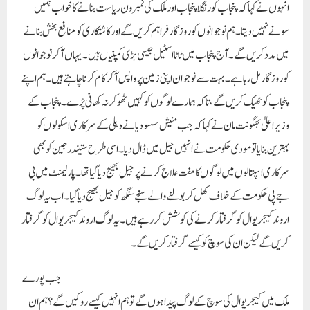
انہوں نے کہا کہ پنجاب کو رنگلا پنجاب اور ملک کی نمبر ون ریاست بنانے کا خواب ہمیں
سونے نہیں دیتا۔ ہم نوجوانوں کو روزگار فراہم کریں گے اور کاشتکاری کو منافع بخش بنانے
میں مدد کریں گے۔ آج پنجاب میں ٹاٹا اسٹیل جیسی بڑی کمپنیاں ہیں۔یہاں آکر نوجوانوں
کو روزگار مل رہا ہے۔ بہت سے نوجوان اپنی زمین پر واپس آکر کام کرنا چاہتے ہیں۔ ہم اپنے
پنجاب کو ٹھیک کریں گے، تاکہ ہمارے لوگوں کو کہیں ٹھوکر نہ کھانی پڑے۔پنجاب کے
وزیراعلیٰ بھگونت مان نے کہا کہ جب منیش سسودیا نے دہلی کے سرکاری اسکولوں کو
بہترین بنایا تو مودی حکومت نے انہیں جیل میں ڈال دیا۔ اسی طرح ستیندر جین کو بھی
سرکاری اسپتالوں میں لوگوں کا مفت علاج کرنے پر جیل بھیج دیا گیا تھا۔ پارلیمنٹ میں بی
جے پی حکومت کے خلاف کھل کر بولنے والے سنجے سنگھ کو جیل بھیج دیا گیا۔ اب یہ لوگ
اروند کیجریوال کو گرفتار کرنے کی کوشش کر رہے ہیں۔ یہ لوگ اروند کیجریوال کو گرفتار
کریں گے لیکن ان کی سوچ کو کیسے گرفتار کریں گے۔
جب پورے
ملک میں کیجریوال کی سوچ کے لوگ پیدا ہوں گے تو ہم انہیں کیسے روکیں گے؟ ہم ان