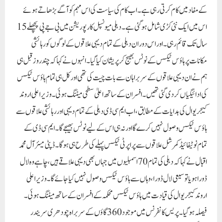
کے مفاد میں کام کرتی رہی ہے۔ اب کام کی سیاست کی اس مہم کو آگے بڑھاتے ہوئے
اس میں ایک نئی کڑی شامل ہو گئی ہے۔ دہلی میونسپل کارپوریشن میں بی جے پی پچھلے 15
سال تک قائم رہی۔ اور اس دوران دہلی کے تمام دیہی علاقوں کے لوگوں کو رہائشی
مکانات پر ہاؤس ٹیکس کے نوٹس بھیج کر پریشان کیا گیا۔ انہوں نے کہا کہ چند روز قبل ہی
ہم نے ان دیہی علاقوں کے سربراہان سے بات چیت کی تھی اور کل ہی تمام ہاؤس ٹیکس
کی ادائیگیاں کر دی گئی تھیں۔افسران کے ساتھ اعلیٰ سطحی میٹنگ ہوئی۔ وزیر اعلی اروند
کیجریوال کی ہدایات کے مطابق، اب ایم سی ڈی دہلی کے تمام دیہی اور رہائشی علاقوں سے
ہاؤس ٹیکس وصول نہیں کرے گا اور نہ ہی اس کے لیے نوٹس بھیجے گا۔ ایم سی ڈی کے
تمام نوٹیفائیڈ کمرشل علاقوں سے پراپرٹی ٹیکس پہلے کی طرح ہی ہوگا۔ ڈپٹی میئر آل محمد
اقبال نے کہا کہ دہلی کی تمام 70 اسمبلیوں میں جہاں بھی دیہی علاقے ہیں، چاہے وہ لال
ڈورا ہو یا توسیعی لال ڈورا، وہاں سے ہاؤس ٹیکس وصول نہیں کیا جائے گا۔ وزیر اعلی
اروند کیجریوال کی قیادت میں ہاؤس ٹیکس محکمہ کے افسران کے ساتھ میٹنگ ہوئی۔
فیصلہ ہو گیا۔ پریس کانفرنس میں موجود 360 گاؤں کے سربراہ چودھری سریندر