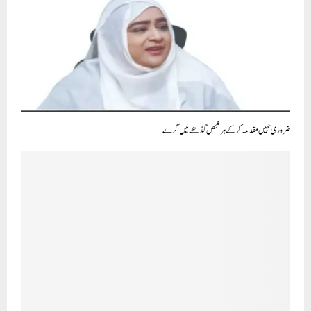
ضروری نہیں مقدمہ کر کے ہر شخص گڈھے میں گرے