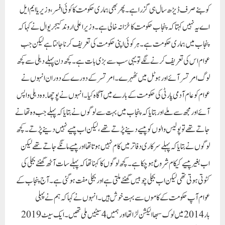
کو بنے صرف ڈیڑھ سال ہی گزرا ہے۔ پھر بھی ہماری حکومت کا کوئی افسر، وزیر یا ایم ایل
اے یہ نہیں کہتا کہ پنجاب حکومت کا خزانہ خالی ہے۔وزیر اعلی اروند کیجریوال نے کہا کہ
پنجاب میں ہماری حکومت ہے۔ ہر کوئی اپنی حکومت کی تعریف کرنا جانتا ہے لیکن جب
عوام اس کی تعریف کرنے لگے تو یہی سب سے بڑی بات ہے۔ کچھ دن پہلے دہلی سے کچھ
لوگ امرتسر آئے اور ہوٹل میں ٹھہرے۔ امرتسر کے دورے کے دوران انہوں نے
عوام کو عام آدمی پارٹی کی حکومت کے بارے میں آگاہ کیا۔انہوں نے پوچھا. وہ دہلی واپس
آئے اور مجھ سے ملے اور بتایا کہ پنجاب میں بہت سے لوگوں نے بتایا کہ پہلے جب وہ تھانے
جاتے تھے تو پولیس والوں کو پیسے دینے پڑتے تھے، لیکن اب پیسے نہیں دینے پڑتے۔ کچھ
لوگوں نے بتایا کہ پہلے سرکاری دفاتر میں کام نہیں ہوتا تھا اور پیسے مانگے جاتے تھے لیکن
اب بغیر پیسے کیکام شروع ہو چکا ہے۔ کچھ لوگوں کا کہنا تھا کہ پہلے سات آٹھ گھنٹے بجلی کی
کٹوتی ہوتی تھی لیکن اب بجلی چوبیس گھنٹے ملتی ہے اور بجلی مفت ہو گئی ہے۔ آج پنجاب کے
عوام آپ حکومت کے کاموں سے بہت خوش ہیں۔ انہوں نے کہا کہ ہم نے پہلی
بار 2014 میں لوک سبھا الیکشن لڑا تھا اور ہمیں 4 سیٹیں ملی تھیں۔ ایک سیٹ 2019