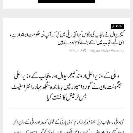
Delhi دہلی
کیجریوال نے پنجاب کی وکاس کرانتی ریلی میں کہا کہ آپ کی حکومت ایماندار ہے،
اسی لیے پنجاب میں اتنے بڑے کام ہو رہے ہیں
by
Paigam Madre Watan
3 دسمبر 2023
دہلی کے وزیر اعلی اروند کیجریوال اور پنجاب کے وزیر اعلی
بھگونت مان نے گورداسپور میں بابا بندہ سنگھ بہادر انٹر اسٹیٹ
بس ٹرمینل کا افتت کیا
نئی دہلی؍پنجاب(پی ایم ڈبلیو نیوز)
عام آدمی پارٹی کے قومی کنوینر اور دہلی کے وزیر اعلی
اروند کیجریوال اور پنجاب کے وزیر اعلی بھگونت مان نے ہفتہ کو گورداسپور میں بابا بندہ