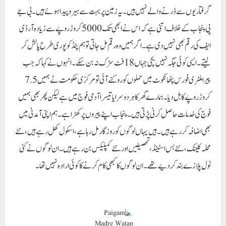
گرفتاریوں سے ڈرنے والے نہیں ہیں۔ یہ زمین پر بہت سے ہیرو پیدا ہوئے ہیں۔ بی جے
پی پنجاب کے خلاف اتنی ہے کہ اس نے ابھی تک 5000 کروڑ روپے سے زیادہ آر ڈی
ایف کی رقم بھی نہیں دی ہے۔ اگر ہمیں وہ رقم مل جاتی تو ہم پنڈ کو پوری طرح پالش کر
لیتے۔ ایسی کوئی جگہ نہیں بچی جہاں 18 فٹ سڑک نہ بن سکے۔ انہوں نے کہا کہ جب
پیرا ملٹری فورس پٹھانکوٹ میں حملوں کو روکنے آئی تو مرکزی حکومت نے ہمیں 7.5
کروڑ روپے کا بل دیا۔ ہمارے گھر کا ہر دوسرا یا تیسرا آدمی فوج میں ہے لیکن پھر بھی ہمیں
فوج کی خدمات حاصل کرنی پڑتی ہیں۔ پنجاب اپنے پیروں پر کھڑا ہے۔ ہم اپنی آمدنی میں
بھی اضافہ کر رہے ہیں۔ہیں یہاں لوگوں کو روزگار مل رہا ہے، اسکول کھل رہے ہیں، نئے
محلہ کلینک، نئے بس اسٹینڈ، تحصیلیں اور نئے کمپلیکس بن رہے ہیں۔ ان لوگوں نے کئی
ٹول پلازے بند کر دیے تھے۔ ان لوگوں کا کبھی کام کرنے کا کوئی ارادہ نہیں تھا۔