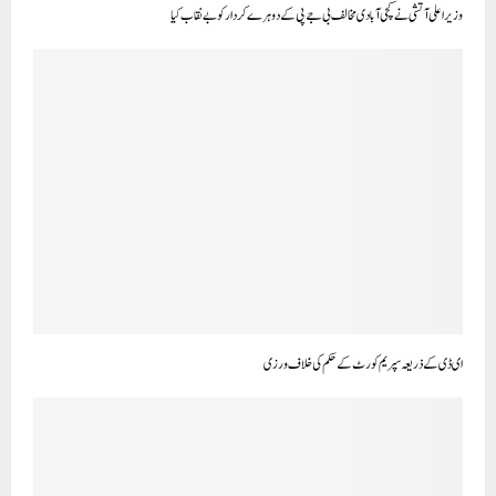
وزیر اعلی آتشی نے کچی آبادی مخالف بی جے پی کے دوہرے کردار کو بے نقاب کیا
ای ڈی کے ذریعہ سپریم کورٹ کے حکم کی خلاف ورزی