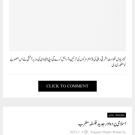
کیجریوال حکومت مشرقی دہلی کی 3 اہم سڑکوں کی تزئین و آرائش کرے گی، پی ڈبلیو ڈی کی وزیر آتشی نے اس منصوبے
کو منظوری دی
CLICK TO COMMENT
Articles مضامین
اسلامی پردہ اور جدید فلسفہ مغرب
by
Paigam Madre Watan
3 دسمبر 2023