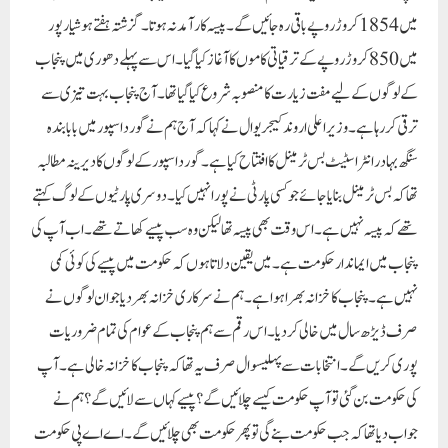
میں 1854 کروڑ روپے باقی رہ جائیں گے۔پیسہ کارآمد نہ ہوتا۔ گزشتہ ہفتے ہوشیار پور
میں 850 کروڑ روپے کے ترقیاتی کاموں کا آغاز کیا گیا۔ اس سے پہلے دھوری میں پنجاب
کے لوگوں کے لیے مفت زیارت کا منصوبہ شروع کیا گیا تھا۔ آج پنجاب بہت تیزی سے
ترقی کر رہا ہے۔وزیر اعلی اروند کیجریوال نے کہا کہ آج ہم نے گورداسپور میں بابا بندہ
سنگھ بہادر انٹر اسٹیٹ بس ٹرمینل کا افتتاح کیا ہے۔ گورداسپور کے لوگوں کا دیرینہ مطالبہ
تھا کہ بس ٹرمینل بنایا جائے جو کسی پارٹی نے پورا نہیں کیا۔ دوسری پارٹیوں کے لوگ کہتے
تھے کہ پیسہ نہیں ہے۔ اس وقت بھی پیسہ تھا لیکن وہ سب پیسے کھاتے تھے۔ اب آپ کی
پنجاب میں ایماندار حکومت ہے۔ میں یقین دلاتا ہوں کہ حکومت میں پیسے کی کوئی کمی
نہیں ہے۔ پنجاب کا خزانہ بھرا ہوا ہے۔ ہم نے سرکاری خزانہ بھر دیا جو ان لوگوں نے
صرف ڈیڑھ سال میں خالی کر دیا۔ اس رقم سے ہم پنجاب کے عوام کی تمام ضروریات
پوری کریں گے۔ انتخابات سے پہلیسوال صرف یہ تھا کہ پنجاب کا خزانہ خالی ہے۔ آپ
کی حکومت بن گئی تو آپ حکومت کیسے چلائیں گے؟ پیسے کہاں سے لائیں گے؟ہم نے
جواب دیا تھا کہ جب حکومت بنے گی تو پھر حکومت بھی چلائیں گے۔ اے اے پی حکومت