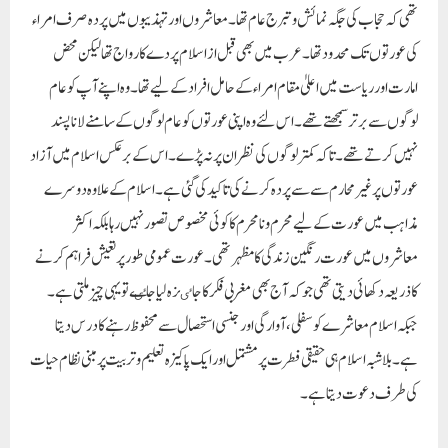
معاشروں میں عورت رنگین زندگی کا مظہر تھی۔ عورت عمومی طور پر تعیش فراہم کرنے
کا ذریعہ دکھائی دیتی تھی جوکہ آج بھی مغربی فکر کا جاٸزہ لیا جاٸے تو یہی چیز ملتی ہے۔
جبکہ اسلام معاشرے کو سفلی، آوارگی اور جنسی استحصال سے محفوظ رہنے کا درس دیتا
ہے۔ بلاشبہ اسلام ہی حقیقی فطرت پر مشتمل اور ایک پاکیزہ تعلیم و تربیت پر مبنی نظام حیات
کی طرف دعوت دیتا ہے۔
Paigam Madre Watan
RELATED POSTS