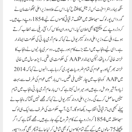
سنگھ بہادر انٹر اسٹیٹ بس ٹرمینل کا افتتاح کیا۔ اس کے علاوہ وزیر اعلی بھگونت مان نے
گورداس پور لوک سبھا حلقہ میں مختلف ترقیاتی کاموں کے لیے 1854 روپے دیے ہیں۔
کروڑ روپے کے پیکیج کا بھی اعلان کیا۔ اس دوران وکاس کرانتی ریلی سے خطاب کرتے
ہوئے دہلی کے وزیر اعلی اروند کیجریوال نے کہا کہ عام آدمی پارٹی کی حکومت ایماندار
ہے۔ اسی لیے پنجاب میں اتنے بڑے کام ہو رہے ہیں۔دوسری پارٹیوں نے پنجاب کا
خزانہ خالی کر دیا تھا، لیکن ایماندار AAP کی حکومت ہی تھی۔ڈیڑھ سال میں خالی
خزانہ بھر گیا اور یہ عوام کی تمام ضروریات پوری کر رہا ہے۔ انہوں نے کہا کہ 2014
میں AAP کو پنجاب میں چار سیٹیں ملی تھیں۔ اس بار ہمیں عوام کی طرف سے بہت
زیادہ آشیرواد مل رہے ہیں اور میرا دل کہتا ہے کہ اس بار عام آدمی پارٹی پنجاب میں تمام
سیٹیں حاصل کرے گی۔وزیر اعلی اروند کیجریوال نے کہا کہ مجھے نہیں لگتا کہ پنجاب نے
پہلے کبھی ایسا ترقیاتی انقلاب دیکھا ہوگا۔ آج، آپ حکومت کی طرف سے ایک ہی لوک
سبھا حلقہ میں 1854 کروڑ روپے کے کام شروع کیے جا رہے ہیں۔ مجھے لگتا ہے کہ اگر
پچھلے 75 سالوں میں کیے گئے تمام کاموں کو بھی شامل کر لیا جائے تو پھر بھی گورداسپور