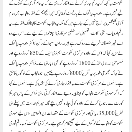
حکومت یہ کہہ کر یہ رقم جاری کرنے سے انکار کر رہی ہے کہ یہ عام آدمی کے کلینک کے
لیے نہیں ہے۔ سندیپ پاٹھک نے پارلیمنٹ کو بتایا کہ این ایچ ایم کے فنڈز پنجاب میں عام
آدمی کلینکس پر خرچ نہیں کیے جا رہے ہیں کیونکہ یہ پنجاب حکومت کا اپنا الگ فنڈ ہے۔ یہ
رقم ادویات، طبی آلات، تحصیل اور ضلعی سرکاری اسپتالوں کے لیے ہے۔ اس لیے وہ
اسے غیر منصفانہ طریقے سے روک رہے ہیں۔ راجیہ سبھا کے رکن ڈاکٹر سندیپ پاٹھک
نے مزید کہا کہ اس کے علاوہ مرکزی حکومت ایم ڈی ایف کے 850 کروڑ روپے اور
خصوصی امدادی فنڈ کے 1800 کروڑ روپے کو بھی دبا رہی ہے۔ڈاکٹر سندیپ پاٹھک
نے کہا کہ مجموعی طور پر یہ تقریباً 8000 کروڑ روپے بنتے ہیں، جو پنجاب کے لوگوں کا حق
ہے۔ انہوں نے مرکزی حکومت سے یہ فنڈز جاری کرنے کی اپیل کی ہے۔ انہوں نے کہا
کہ اگر مودی حکومت پنجاب کو اپنا پیسہ دینے سے انکار کرتی رہی تو اس کے پاس سپریم
کورٹ سے رجوع کرنے کے علاوہ کوئی چارہ نہیں بچے گا۔ سپریم عدالت میں پہلے ہی
تقریباً 35,000 ریاستی اور مرکزی حکومت کے مقدمات زیر التوا ہیں، اس لیے مودی
حکومت کو پنجاب کے لوگوں کے لیے صحیح کام کرنا چاہیے۔ مرکزی حکومت کو یہ رقم فوری