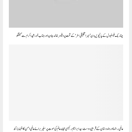
چنار بک فیسٹیول کے پانچویں دن ’میرا تخلیقی سفر‘ کے تحت پروفیسر خالد جاوید اور جناب خورشید اکرم سے گفتگو
عالمی رہنما اور ہندوستان کے قریبی دوست سید ابراہیم رئیسی مجاہد عالم کی موت پر سفیر برائے عالمی امن کا اظہارِ دُکھ