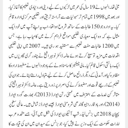
مظاہرہ کیا اور آمدنی کے دیگر ذرائع حاصل کرنے کے لیے متبادل راستے اپنائے ۔ جو ان کی
تعلیم کے ذریعے قوت اور مضبوط کرنے کی اصرار پر زور دیتی ہے۔ عالمہ ڈاکٹر نوہیرا شیخ کی
متاثر کن خدمات کے اعتراف میں ممبئی رتن ایوارڈ (2013)، بھارت گورو ایوارڈ
(2014)، اور باوقار راجیو گاندھی شرومنی ایوارڈ جیسے ایوارڈز شامل ہیں۔ عالمی سطح پر
پہچان 2018 میں بزنس لیڈرشپ آئیکون ایوارڈ کی شکل میں آئی، جسے متحدہ عرب
امارات حکومت کے ایک وزیر نے پیش کیا، جو بزنس کے میدان میں ان کی قیادت کا
اعتراف ہے۔اپنی کامیابیوں کے باوجود عالمہ ڈاکٹر نوہیرا شیخ اپنے مشن پر مضبوطی سے
قائم اور دائم ہیں
۔ خواتین کو بااختیار بنانے اور تعلیم کے تئیں ان کی لگن واضح ہے، جس کی
توجہ پسماندہ طبقے کی ترقی اور لڑکیوں کو معیاری تعلیم فراہم کرنے پر مرکوز ہے۔آل انڈیا
مہیلا امپاورمنٹ پارٹی کی بانیہ اور ہیرا گروپ آف کمپنیز کے منیجنگ ڈائریکٹر اور سی ای او
کے طور پرعالمہ ڈاکٹر نوہیرا شیخ سیاسی جس میں بزنس اچیومینٹ، سماجی ذمہ داری،
اورخواتین کو بااختیار بنانے کے لیے ثابت قدمی اور عزم کے امتزاج کی اپنے آپ میں ہی