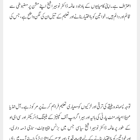
ایک اعلی مثال ہیں، سیاسی میدان میں قدم رکھنے کے لیے تیار ہیں۔ تعلیم اور سیاسی
نمائندگی کے ذریعے خواتین کو مضبوطی فراہم کرنا ہی اہم مقصد ہے۔
Paigam Madre Watan
RELATED POSTS