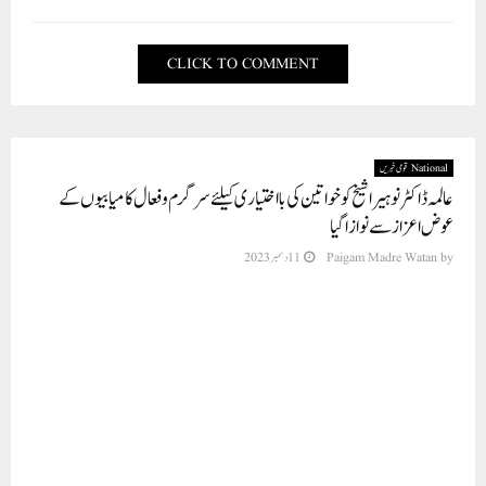
CLICK TO COMMENT
National قومی خبریں
عالمہ ڈاکٹر نوہیرا شیخ کو خواتین کی با اختیاری کیلئے سرگرم و فعال کامیابیوں کے
عوض اعزاز سے نوازا گیا
by
Paigam Madre Watan
11 دسمبر 2023
نئی دہلی (ریلیز/ مطیع الرحمن عزیز)عالمہ ڈاکٹر نوہیر شیخ آل انڈیا مہیلا امپاورمنٹ پارٹی کی
کل ہند صدر ور ایک بزنس ٹائکون شخصیت کی حامل کو مہاراشٹر کے اورنگ آباد میں ٹائمز
ایگزیمپلری ایوارڈ شو میں خواتین کو بااختیار بنانے کی کامیابیوں کے لیے اعزاز سے نوازا
گیا۔عالمہ ڈاکٹر نوہیرا شیخ کو عورتوں کے امپاورمنٹ اور بہبود کے میدان میں اپنی شاندار
کار کردگی کے لیے اعزاز سے نوازا گیا، ڈاکٹر شیخ جو ایک کثیر جہتی شخصیت، اور ایک