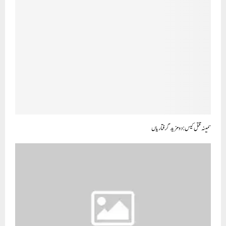
سمینہ قتل کیس :دو مزید گرفتاریاں