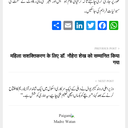
طور پر جاری کرنی چاہئے تاکہ ترقیاتی کام ہو سکیں اور بغیر کسی مالی رکاوٹ کے صحت کی
سہولیات فراہم کی جا سکیں۔
S
E
Li
T
Fa
W
ha
m
nk
wi
ce
ha
re
ail
ed
tte
bo
ts
In
r
ok
A
PREVIOUS POST
महिला सशक्तिकरण के लिए डॉ. नौहेरा शेख को सम्मानित किया
pp
गया
NEXT POST
وزیر اعلی اروند کیجریوال نے دہلی کے ایک سرکاری اسکول میں ایک شاندار آڈیٹوریم کا افتتاح
کرنے کے بعد کہا، "ہر بچے کو یکساں اچھی تعلیم ملنی چاہیے، یہ ہماری کوشش ہے۔”