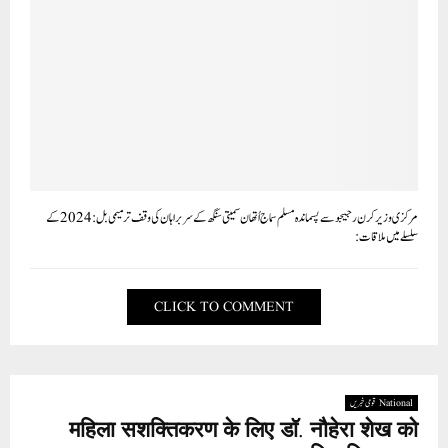
مرکزی وزیر کر ن رجیجو سے پسماندہ مسلم سماج اُتھان سمیتی سنگھ کے سربراہان کی وقف ترمیمی بل: 2024کے
سلسلے میں ملاقات:
CLICK TO COMMENT
National قومی خبریں
महिला सशक्तिकरण के लिए डॉ. नौहेरा शेख को