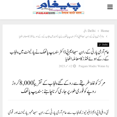
PRIMARY
MENU
Home
Delhi دہلی
عام آدمی پارٹی کے راجیہ سبھا ایم پی ڈاکٹر سندیپ پاٹھک نے پارلیمنٹ میں پنجاب کے رکے ہوئے فنڈز کا معاملہ اٹھایا
Delhi دہلی
عام آدمی پارٹی کے راجیہ سبھا ایم پی ڈاکٹر سندیپ پاٹھک نے پارلیمنٹ میں پنجاب
کے رکے ہوئے فنڈز کا معاملہ اٹھایا
by
Paigam Madre Watan
12 دسمبر 2023
مرکز کو غلط طریقے سے روکے گئے پنجاب کے تقریباً 8,000 کروڑ
روپے کو فوری طور پر جاری کرنا چاہئے: سندیپ پاٹھک
نئی دہلی(پی ایم ڈبلیو نیوز)پنجاب سے عام آدمی پارٹی کے راجیہ سبھا ممبر پارلیمنٹ اور قومی