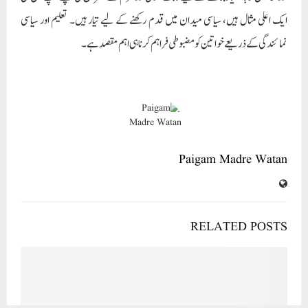
شاہین ادارہ جات بیدر کی جانب سے ‘‘ایک شام قومی یکجہتی کے نام ‘‘ کل ہند مشاعرہ کا عظیم الشان پیمانے پر کامیاب
مشاعرہ کا انعقاد