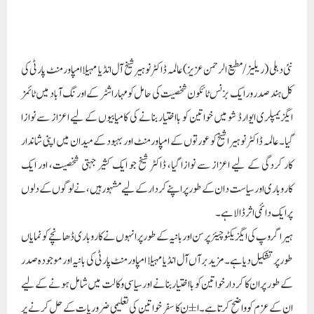
کاروباری اور سیاست دان کے طور پر اپنے کردار کے لیے مشہورہیں ، نے لوگوں کے دلوں
پر ایک دائمی اثر ڈالا ہے۔
ہیرا گروپ کی ایگزیکٹو چیئرپرسن اور با نیہ کے طور پر انہوں نے کاروباری ڈھانچے کو نمایاں
طور پر تشکیل دیا ہے۔ مزید برآں آل انڈیا مہیلا امپاورمنٹ پارٹی کی با نیہ اور موجودہ صدر
کے طور پر ان کا کردار خواتین کو بااختیار بنانے اور سیاسی وکالت میں شامل ہونے کے لیے
ان کے عزم کو واضح کرتا ہے۔ا ±ن کا سفر خواتین کی تعلیمی ضروریات کے حل کرنے پر
مبنی تھا۔انہوں نے 19 سال کی عمر میں لڑکیوں کے لیے دینی اور دنیاوی تعلیم کا آغاز کیا،
اور بعد میں 1998 میں تمام تر سہولیات سے آراستہ تربیتی اور تعلیمی مرکزی ادارہ قائم
کیا۔ یہ ادارہ جو 150 طالبات کے ساتھ شروع ہواتھا ، اب یہ اپنے آپ میں خود ایک
مثال ہے کہ وہ ایک معیاری تعلیمی مواقع فراہم کرنے میں کامیاب رہا ہے، جس
میں 1200 طالبات مفت تعلیم سے مستفید ہو رہی ہیں۔ 2007 میں اپنی تعلیمی
اقدامات میں مزید توسیع کرتے ہوئے عالمہ ڈاکٹر نوہیرا شیخ نے چندرگری گاو ¿ں میں
ایک رہائشی اسکول قائم کیا۔ مالی چیلنجز کا سامنا ہونے کے باوجود انہوں نے مضبوط ارادہ کا