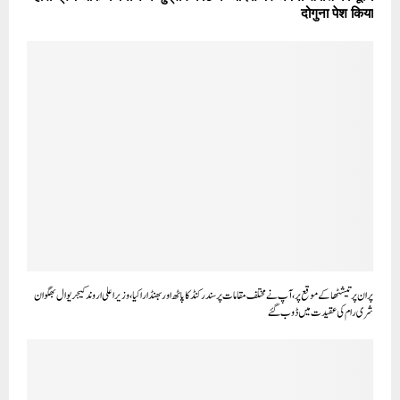
दोगुना पेश किया
پران پرتیشٹھا کے موقع پر، آپ نے مختلف مقامات پر سندر کنڈ کا پاٹھ اور بھنڈارا کیا، وزیر اعلی اروند کیجریوال بھگوان
شری رام کی عقیدت میں ڈوب گئے