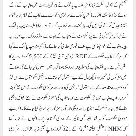
تنظیم کے جنرل سکریٹری ڈاکٹر سندیپ پاٹھک نے پیر کو پارلیمنٹ میں پنجاب کے رکے
ہوئے فنڈز کا مسئلہ اٹھایا۔ ڈاکٹر پاٹھک نے مرکزی حکومت سے پنجاب کے تمام زیر التواء
فنڈز جاری کرنے کی اپیل کی۔ پارلیمنٹ سے خطاب کرتے ہوئے ڈاکٹر۔سندیپ پاٹھک
نے کہا کہ مرکز کی بی جے پی حکومت نے پنجاب کے بہت سے فنڈز روک دیے ہیں۔ یہ
پیسہ پنجاب کے عوام کا حق ہے، اسے فوری جاری کیا جائے۔ ڈاکٹر سندیپ پاٹھک نے کہا
کہ مرکز پنجاب حکومت کے RDF (دیہی ترقی فنڈ) کے 5,500 کروڑ روپے کا
مقروض ہے۔ یہ فنڈ پنجاب کی منڈیوں اور دیہی علاقوں میں استعمال کیا جائے گا۔علاقے
میں سڑکوں کی تعمیر اور دیکھ بھال کے لیے استعمال کیا جاتا ہے۔ پچھلی حکومتوں نے اس فنڈ
کو دوسرے مقاصد کے لیے استعمال کیا جس کی وجہ سے مرکزی حکومت نے اس فنڈ کو بند
کردیا۔ اب پنجاب میں نئی حکومت ہے اور پنجاب کی معزز حکومت نے نئے قوانین بھی
بنائے ہیں یہ رقم صرف منڈیوں اور دیہی علاقوں سڑکوں پر خرچ کیا جائے گا۔ اس لیے
مودی حکومت کو یہ فنڈ بغیر کسی تاخیر کے جاری کرنا چاہیے۔ انہوں نے مزید کہا
کہ NHM (نیشنل ہیلتھ مشن) کے 621 کروڑ روپے بھی زیر التوا ہیں۔ مرکزی