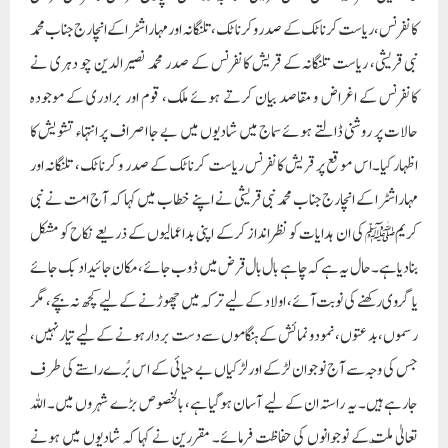
کانفرنس،ریاست کرناٹک کے صدر و کرناٹک، تلنگانہ اور مہاراشٹرا کے انچارج جناب محمد
نبی قریشی، ریاست تلنگانہ کے قریش کانفرنس کے صدر محمد نصیر الدین چو دہری نے
کانفرنس کے اغراض و مقاصد بیان کرتے ہوئے ملک، قوم اور برادری کے موجودہ
حالات پر روشنی ڈالتے ہوئے سماج میں شادیوں میں بے جا اصراف پر انتہاء تشویش کا
اظہار کیا۔اس موقع پر قریش کانفرنس ریاست کرناٹک کے صدر و کرناٹک، تلنگانہ اور
مہاراشٹرا کے انچارج جناب محمد نبی قریشی نے اپنے خطاب میں کہا کہ آج امت نے نبی
کریمﷺ کی ان ہدایات کو نظرانداز کرکے اپنی بداعمالیوں کے ذریعے نکاح کو مشکل
بنادیا ہے۔حال یہ ہے کہ چاہے بال بال قرض میں ڈوب جائے، مکان جائیداد بک جائے
یا گروی رکھنے کی نوبت آئے، اولاد کے لیے ترکہ میں چھوڑنے کے لیے کچھ نہ بچے، مگر
رسموں، بدعتوں، نمود ونمائش کے ہنگاموں سے دست بردار ہونے کے لیے تیار نہیں،
جس کی وجہ سے آج نوجوان لڑکے اور لڑکیاں بے حیائی کے اس بُرے راستے کی طرف
جارہے ہیں۔ یہ راستہ ان کے لیے آسان ہوگیاہے، بالخصوص بڑے شہروں میں۔ اللہ
تعالیٰ ملّت کے نوجوانوں کی حفاظت فرمائے۔ مقررین نے کہا کہ شادیوں میں ہونے