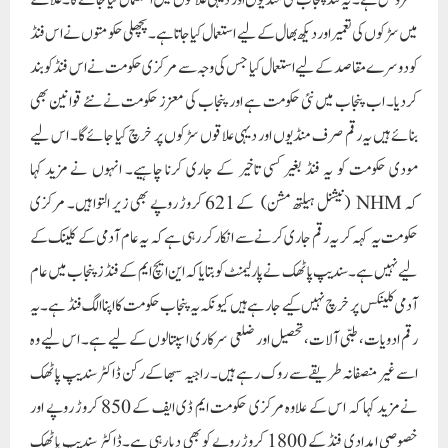
لیے نہیں ہے۔ سندیپ پاٹھک نے پارلیمنٹ کو بتایا کہ این ایچ ایم کے فنڈز پنجاب میں عام
آدمی کلینکس پر خرچ نہیں کیے جا رہے ہیں کیونکہ یہ پنجاب حکومت کا اپنا الگ فنڈ ہے۔ یہ
رقم ادویات، طبی آلات، تحصیل اور ضلعی سرکاری اسپتالوں کے لیے ہے۔ اس لیے وہ
اسے غیر منصفانہ طریقے سے روک رہے ہیں۔ راجیہ سبھا کے رکن ڈاکٹر سندیپ پاٹھک
نے مزید کہا کہ اس کے علاوہ مرکزی حکومت ایم ڈی ایف کے 850 کروڑ روپے اور
خصوصی امدادی فنڈ کے 1800 کروڑ روپے کو بھی دبا رہی ہے۔ڈاکٹر سندیپ پاٹھک
نے کہا کہ مجموعی طور پر یہ تقریباً 8000 کروڑ روپے بنتے ہیں، جو پنجاب کے لوگوں کا حق
ہے۔ انہوں نے مرکزی حکومت سے یہ فنڈز جاری کرنے کی اپیل کی ہے۔ انہوں نے کہا
کہ اگر مودی حکومت پنجاب کو اپنا پیسہ دینے سے انکار کرتی رہی تو اس کے پاس سپریم
کورٹ سے رجوع کرنے کے علاوہ کوئی چارہ نہیں بچے گا۔ سپریم عدالت میں پہلے ہی
تقریباً 35,000 ریاستی اور مرکزی حکومت کے مقدمات زیر التوا ہیں، اس لیے مودی
حکومت کو پنجاب کے لوگوں کے لیے صحیح کام کرنا چاہیے۔ مرکزی حکومت کو یہ رقم فوری
طور پر جاری کرنی چاہئے تاکہ ترقیاتی کام ہو سکیں اور بغیر کسی مالی رکاوٹ کے صحت کی