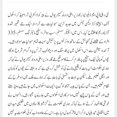
نئی دہلی(پی ایم ڈبلیو نیوز) وزیر اعلی اروند کیجریوال نے پیر کو ڈاکٹر بی آر امبیڈکر اسکول
آف اسپیشلائزڈ ایکسی لینس میں جدید ترین سہولیات سے آراستہ ایک نئے تعمیر شدہ
آڈیٹوریم کا افتتاح کیا۔ اس میں اسپیکر سسٹم، سب ووفر، اسٹیج مانیٹرنگ سسٹم، 335
افراد کے بیٹھنے کی گنجائش کے ساتھ وائرلیس پریزنٹیشن سمیت تمام سہولیات موجود ہیں۔
آئندہ سیشن سے اس اسکول میں پرفارمنگ اور ویژولجب آرٹس پروگرام شروع ہوگا،
بچوں کو ہائی ٹیک اسٹیج پر پرفارم کرنے کا موقع ملے گا۔ وزیر اعلی اروند کیجریوال نے کہا کہ
ہماری حکومت اس بات کو یقینی بنانے کی کوشش کر رہی ہے کہ ہر طبقہ کے بچوں کو یکساں
اور اچھی تعلیم ملے۔ لیکن یہ بہت بدقسمتی کی بات ہے کہ ہمارے ملک میں دو طرح کے
نظام تعلیم ہیں۔ جن کے پاس پیسہ ہیجو لوگ پرائیویٹ اسکولوں میں جاتے ہیں وہ پڑھتے
ہیں اور جن کے پاس پیسے نہیں وہ سرکاری اسکولوں میں جانے پر مجبور ہیں۔ انہوں نے
خوشی کا اظہار کرتے ہوئے کہا کہ ہماری حکومت نے گزشتہ 8 سالوں میں تعلیمی میدان
میں انقلابی تبدیلیاں لا کر اس تاثر کو بدل دیا ہے۔ اس کے علاوہ، اب کوئی حکومت یہ نہیں