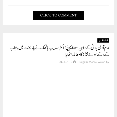
CLICK TO COMMENT
Delhi دہلی
عام آدمی پارٹی کے راجیہ سبھا ایم پی ڈاکٹر سندیپ پاٹھک نے پارلیمنٹ میں پنجاب
کے رکے ہوئے فنڈز کا معاملہ اٹھایا
by
Paigam Madre Watan
12 دسمبر 2023
مرکز کو غلط طریقے سے روکے گئے پنجاب کے تقریباً 8,000 کروڑ
روپے کو فوری طور پر جاری کرنا چاہئے: سندیپ پاٹھک
نئی دہلی(پی ایم ڈبلیو نیوز)پنجاب سے عام آدمی پارٹی کے راجیہ سبھا ممبر پارلیمنٹ اور قومی