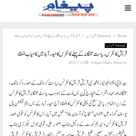
PRIMARY
MENU
Home
National قومی خبریں
قریش کانفرس ریاست تلنگانہ کے پہلے کانفرس کا حیدرآباد میں کامیاب انعقاد
National قومی خبریں
قریش کانفرس ریاست تلنگانہ کے پہلے کانفرس کا حیدرآباد میں کامیاب انعقاد
by
Paigam Madre Watan
12 دسمبر 2023
بیدر(پی ایم ڈبلیو نیوز)محمد نبی قریشی قریش کانفرنس ریاست کرناٹک کے صدر و کرناٹک،
تلنگانہ اور مہاراشٹرا کے انچارج کی پریس نوٹ کے بموجب ریاست تلنگانہ قریش کانفرنس
کے زیر اہتمام ریاستی سطح کی پہلی کانفرنس کا انعقاد آج حیدرآباد کے یس ایم فنکشن ہال
یوسف گوڑہ میں بعنوان’’نکاح کو آسان بناو‘‘ عمل میں آیا۔ اس کانفرنس کو قومی صدر
قریش کانفرنس و سپریم کورٹ کے وکیل جناب صنوبر علی، قومی جنرل سیکرٹری جناب
عاشیقین،محترمہ معین خلیل قریشی صاحبہ وومنس انچارج قریش کانفرنس قریش