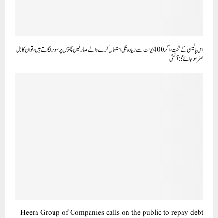
اس پالیسی کے تحت، اگر 400 یونٹ سے زیادہ بجلی استعمال کرنے والے صارفین چھتوں پر سولر لگاتے ہیں، تو ان کا بل
صفر ہو جائے گا: آتشی
Heera Group of Companies calls on the public to repay debt