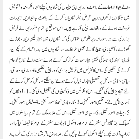
والے بیجا اخراجات کے باعث والدین اپنی بیٹیوں کی شادیوں کیلئے انتہاء فکر مند و تشویش
میں مبتلا ہیں لاکھوں روپیہ قرض لیکر شادیاں کرنے کے باعث جائیدادیں زیورات
فروخت ہونے کے واقعات پیش آرہے ہیں۔ اس موقع پر تمام مقررین نے قریش
برادری سے دردمندانہ و پرخلوص التماس کی کہ شادیوں میں جہیز لین دین، جوڑے
گھوڑے، آتشبازی، ناچ گا نے جیسی خرافات اور شادیوں میں ہمہ اقسام کے پکوان،
ہلدی، مہندی، جمعاگی جیسی بیجا رسومات کو ترک کرتے ہوئے سنت والے نکاح کو عام
کرنے کی تلقین کی۔اس کانفرنس میں قریش برادی کو درپیش تعلیمی، کاروباری، معاشی،
سیاسی، سماجی مسائل پر تفصیلی تبادلہ خیال کرتے ہوئے ان سلگتے مسائل کو حل کرنے کے
لئے تجاویز پیش کی گئیں۔ اس کانفرنس میں 6 کمیٹیوں کی تشکیل دی گئی۔1- آ و نکاح کو
آسان بنائیں۔2- تعلیمی امور کمیٹی۔3- کاروباری تحفظ امور کمیٹی۔4- لیگل امور کمیٹی۔
5- ہیلت امور کمیٹی۔6- سیاسی امور کمیٹی۔اس کے علاوہ ملک کے تمام ریاستوں میں
کوچنگ اینڈ گائڈنس سنٹر کے قیام اور اسکول ڈیولپمنٹ سنٹر کے قیام کا فیصلہ کیاگیا اور
ڈراپ آؤٹ بچوں کیلئے اسکول کھولے جائیں گے۔ علاوہ ازیں قریش برادری کے غریب و