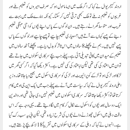
اروند کیجریوال نے کہا کہ اگر ملک میں ایسا ماحول ہو کہ صرف امیروں کو تعلیم ملے اور
غریبوں کو تعلیم نہ ملے تو ملک کبھی ترقی نہیں کر سکتا۔ کیونکہ ہمارے ملک میں بہت سے
غریب اور متوسط گھرانے رہتے ہیں۔ ان لوگوں کے پاس اپنے بچوں کو اتنی مہنگی تعلیم
دینے کے پیسے کہاں سے آتے ہیں؟ معیاری تعلیم چاہیے تو پیسے چاہیے اور لوگوں کے پاس
پیسے نہیں ہیں۔ ہم نے پچھلے 8 سالوں میں اس تاثر کو بدل دیا ہے۔ پچھلے آٹھ سالوں میں
تعلیم کے میدان میں کافی تبدیلی آئی ہے۔ پہلے جب بچے سرکاری سکولوں میں جاتے تھے
تو ان میں اعتماد کی کمی تھی لیکن اباعتماد کی کمی نہیں ہے۔ اکثر دیکھا گیا کہ اگر کسی گھر میں
لڑکا اور لڑکی ہو تو لڑکے کو پرائیویٹ اور لڑکی کو سرکاری اسکول میں بھیج دیا جاتا تھا۔وزیر
اعلی اروند کیجریوال نے کہا کہ سیاست میں آنے سے پہلے جب میں ایک این جی او میں کام
کرتا تھا تو اکثر دیکھا جاتا تھا کہ سرکاری اسکولوں میں تعلیم نہیں دی جاتی تھی اور والدین
ایک دو سال بعد بچوں کو اسکول سے نکال کر کام میں لگا دیتے تھے۔ یہی وجہ ہے کہ اس
وقت دہلی میں اسکول چھوڑنے والے بچوں کی شرح زیادہ تھی، لیکن ابی یہ سب رک گیا
ہے۔ انہوں نے کہا کہ دہلی کے سرکاری اسکولوں میں تقریباً 18 لاکھ بچے پڑھتے ہیں۔