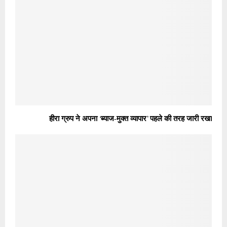
हीरा ग्रुप ने अपना ‘ब्याज-मुक्त व्यापार’ पहले की तरह जारी रखा