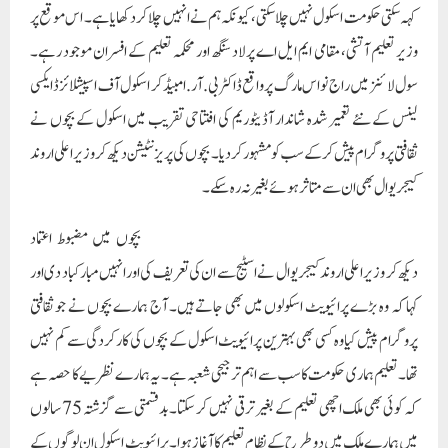
کہہ سکتی حکومت اسکول نہیں چلا سکتی، کیونکہ ہم نے انہیں چلا کر دکھایا ہے۔ اس موقع پر
وزیر تعلیم آتشی، مقامی ایم ایل اے پرلاد سنگھ اور محکمہ تعلیم کے افسران موجود رہے۔
سول لائنز میں راج نواس مارگ پر واقع ڈاکٹر بی.آر. امبیڈکر اسکول آف اسپیشلائزڈ ایکسی
لینس کے نئے تعمیر شدہ شاندار آڈیٹوریم کی افتتاحی تقریب میں اسکول کے بچوں نے
ثقافتی پروگرام پیش کرکے سب کو مشہور کردیا۔ بچوں کی پریزنٹیشن دیکھ کر وزیر اعلی اروند
کیجریوال بھی ان سے متاثر ہوئے بغیر نہ رہ سکے۔
بچوں میں مضبوط اعتماد
دیکھ کر وزیر اعلی اروند کیجریوال نے اسٹیج سے ان کی تعریف کی اور انہیں مبارکباد دی اور
کہا کہ وہ بڑے پرائیویٹ اسکولوں میں بھی جاتے ہیں۔ آج ہمارے بچوں نے جو ثقافتی
پروگرام پیش کیا وہ کسی بھی بہترین پرائیویٹ اسکول کے بچوں کی کارکردگی سے کم نہیں
تھا۔ تعلیم ہماری حکومت کا سب سے اہم ترجیحی شعبہ ہے۔ یہ ہمارے نظریے کا حصہ ہے
کہ کوئی بھی ملک اچھی تعلیم کے بغیر ترقی نہیں کر سکتا۔ بدقسمتی سے گزشتہ 75 سالوں
میں ہمارے ملک میں دو طرح کے نظام تعلیم کا آغاز ہوا۔ پرائیویٹ اسکول ان لوگوں کے