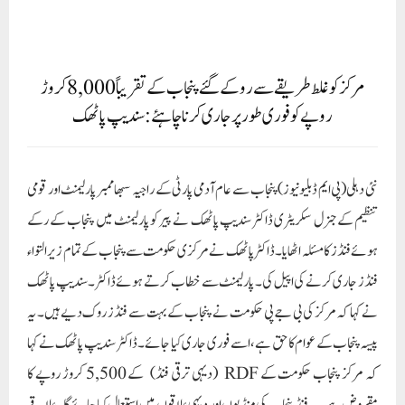
تنظیم کے جنرل سکریٹری ڈاکٹر سندیپ پاٹھک نے پیر کو پارلیمنٹ میں پنجاب کے رکے
ہوئے فنڈز کا مسئلہ اٹھایا۔ ڈاکٹر پاٹھک نے مرکزی حکومت سے پنجاب کے تمام زیر التواء
فنڈز جاری کرنے کی اپیل کی۔ پارلیمنٹ سے خطاب کرتے ہوئے ڈاکٹر۔سندیپ پاٹھک
نے کہا کہ مرکز کی بی جے پی حکومت نے پنجاب کے بہت سے فنڈز روک دیے ہیں۔ یہ
پیسہ پنجاب کے عوام کا حق ہے، اسے فوری جاری کیا جائے۔ ڈاکٹر سندیپ پاٹھک نے کہا
کہ مرکز پنجاب حکومت کے RDF (دیہی ترقی فنڈ) کے 5,500 کروڑ روپے کا
مقروض ہے۔ یہ فنڈ پنجاب کی منڈیوں اور دیہی علاقوں میں استعمال کیا جائے گا۔علاقے
میں سڑکوں کی تعمیر اور دیکھ بھال کے لیے استعمال کیا جاتا ہے۔ پچھلی حکومتوں نے اس فنڈ
کو دوسرے مقاصد کے لیے استعمال کیا جس کی وجہ سے مرکزی حکومت نے اس فنڈ کو بند
کردیا۔ اب پنجاب میں نئی حکومت ہے اور پنجاب کی معزز حکومت نے نئے قوانین بھی
بنائے ہیں یہ رقم صرف منڈیوں اور دیہی علاقوں سڑکوں پر خرچ کیا جائے گا۔ اس لیے
مودی حکومت کو یہ فنڈ بغیر کسی تاخیر کے جاری کرنا چاہیے۔ انہوں نے مزید کہا
کہ NHM (نیشنل ہیلتھ مشن) کے 621 کروڑ روپے بھی زیر التوا ہیں۔ مرکزی
حکومت یہ کہہ کر یہ رقم جاری کرنے سے انکار کر رہی ہے کہ یہ عام آدمی کے کلینک کے