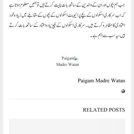
جب ہم بچوں اور ان کے والدین کے ساتھ بات چیت کرتے ہیں تو ہمیں معلوم ہوتا ہے
کہ اب سرکاری اسکولوں کے بچے پرائیویٹ اسکولوں کے بچوں کے مقابلے میں زیادہ خود
اعتمادی کا مظاہرہ کرتے ہیں۔ سرکاری اسکولوں کے بچیزیادہ اعتماد کے ساتھ بات کرتے
ہیں، یہ سب سے اہم ہے۔
Paigam Madre Watan
RELATED POSTS