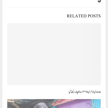
ماہ جمادی الاخری ۱۴۴۵ھ کا چاند دیکھا گیا