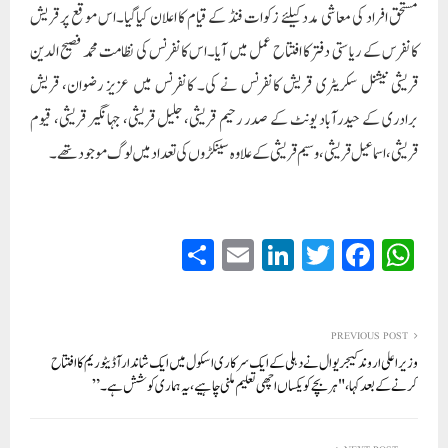
مستحق افراد کی معاشی مدد کیلئے زکوات فنڈ کے قیام کا اعلان کیاگیا۔اس موقع پر قریش
کانفرس کے ریا ستی دفتر کا افتتاح عمل میں آیا۔اس کانفرنس کی نظامت محمد فصیح الدین
قریشی نیشنل سکریٹری قریش کانفرنس نے کی۔ کانفرنس میں عزیز رضوان، قریش
برادری کے حیدرآباد یونٹ کے صدر رحیم قریشی، جلیل قریشی، جہانگیر قریشی، قیوم
قریشی، اسماعیل قریشی، وسیم قریشی کے علاوہ سینکڑوں کی تعداد میں لوگ موجود تھے۔
S
E
Li
T
Fa
W
ha
m
nk
wi
ce
ha
re
ail
ed
tte
bo
ts
In
r
ok
A
PREVIOUS POST
وزیر اعلی اروند کیجریوال نے دہلی کے ایک سرکاری اسکول میں ایک شاندار آڈیٹوریم کا افتتاح
pp
کرنے کے بعد کہا، "ہر بچے کو یکساں اچھی تعلیم ملنی چاہیے، یہ ہماری کوشش ہے۔”