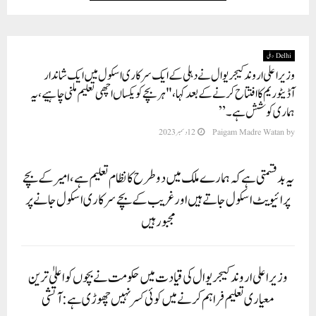
Delhi دہلی
وزیر اعلی اروند کیجریوال نے دہلی کے ایک سرکاری اسکول میں ایک شاندار
آڈیٹوریم کا افتتاح کرنے کے بعد کہا، "ہر بچے کو یکساں اچھی تعلیم ملنی چاہیے، یہ
ہماری کوشش ہے۔”
by
Paigam Madre Watan
12 دسمبر 2023
یہ بدقسمتی ہے کہ ہمارے ملک میں دو طرح کا نظام تعلیم ہے، امیر کے بچے
پرائیویٹ اسکول جاتے ہیں اور غریب کے بچے سرکاری اسکول جانے پر
مجبور ہیں
وزیر اعلی اروند کیجریوال کی قیادت میں حکومت نے بچوں کو اعلیٰ ترین
معیاری تعلیم فراہم کرنے میں کوئی کسر نہیں چھوڑی ہے: آتشی