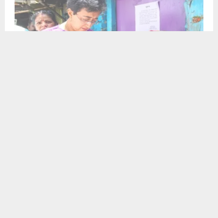
سابق وزیراعلیٰ آتشی نے چونا بھٹّی کے جھگی والوں کو دیا بھروسہ، عام آدمی پارٹی جھگیاں بچانے کی لڑائی میں غریبوں کے
ساتھ ہے
مولانا عرفان اشاعتی صاحب نے دولت مند،صاحبِ خیر حضرات کے ذریعے جملہ70سے زائد طلباء و طالبات تعلیمی
مستقبل کو سنوارا ہے
CLICK TO COMMENT