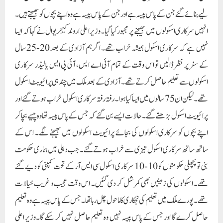
لیے بنائے گئے جن کے پاس پیسہ ہے اور جن کے پاس پیسہ ہے وہ اپنے بچوں کو بھیجتے ہیں۔
انہیں سرکاری اسکولوں میں بھیجنے پر مجبور کیا گیا۔وزیر اعلی اروند کیجریوال نے کہا کہ ایسا
نہیں ہے کہ سرکاری اسکول ہمیشہ خراب تھے۔ اگر ہم آزادی کے بعد 20-25 سال
کے سفر پر نظر ڈالیں تو اس وقت کے تمام آئی اے ایس، آئی پی ایس یا لیڈر سرکاری
اسکولوں سے تعلیم حاصل کرتے تھے۔ آزادی کے بعد ملک میں چند ہی پرائیویٹ اسکول
تھے۔ لیکن ان 75 سالوں میں ایسا کیا ہوا۔رفتہ رفتہ سرکاری اسکول خراب ہوتے گئے اور
پرائیویٹ اسکول بڑھتے گئے۔ حالات ایسے بن گئے کہ جس کے پاس پیسہ تھا وہ پیسے بچا کر
اپنے بچوں کو سرکاری اسکولوں کی بجائے پرائیویٹ اسکولوں میں بھیجنے لگے۔ اس کے
ساتھ ساتھ سرکاری اسکول تیزی سے خراب ہوتے گئے۔ جب دہلی میں ہماری حکومت
بنی تو پچھلی حکومتوں کو 10-10 سرکاری اسکول سی ایس آر کے تحت کمپنی کو دیے گئے
تھے۔ اسکولوں کی زمینیں بھی کمرشل کر دی گئیں۔ اس وقت عجیب و غریب خیالات
تھے۔ پورے ملک میں تعلیم کی نجکاری کا ماحول چل رہا تھا۔ جس کے پاس پیسہ ہے وہ تعلیم
حاصل کرے گا اور جس کے پاس پیسہ نہیں وہ تعلیم حاصل نہیں کر سکے گا۔وزیر اعلی