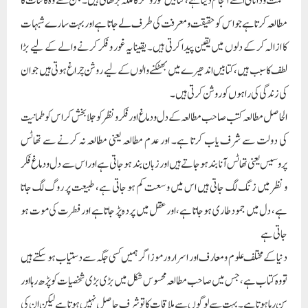
حکمت و دانائی اسے انجام دیتا ہے، کتابیں غور و فکر کا ملکہ بڑھاتی ہیں۔جن سے وہ کائنات کا
مطالعہ کرتا ہے جو اس کو حقیقت و معرفت کی طرف لے جاتا ہے اور بہت سارے شبہات
کا ازالہ کر کے دلوں میں یقین پیدا کرتی ہیں۔ یقینا یہ غور و فکر کرنے والے کے لیے بڑا
لطف کا سبب ہیں، کتابیں اندھیرے میں بھٹکنے والوں کے لیے روشن چراغ ہوتی ہیں جو ان
کی زندگی کی راہوں کو روشن کرتی ہیں۔
الحاصل مطالعہ کتب صاحب مطالعہ کے دل و دماغ اور فکر و نظر کو جلا بخش کر اس کو طمانیت
کی دولت سے شرف یاب کرتا ہے۔ اور عدم مطالعہ یعنی مطالعہ نہ کرنے سے تھاٹس
پروسیس یعنی تھاٹس آنا بند ہو جاتے ہیں اور زبان بند ہو جاتی ہے اور اس سے دل و دماغ فکر
و نظر میں زنگ لگ جاتی ہیں اس میں وسعت کم ہو جاتی ہے، طبیعت پر روگ لگ جاتا
ہے، دل میں جمود طاری ہو جاتا ہے، اور عقل میں پردہ پڑ جاتا ہے اور فطرت کی موت ہو
جاتی ہے
دنیا کے مختلف علوم و معارف اور اسرار و رموز اگر ہمیں کسی جگہ سے دستیاب ہو سکتے ہیں
تو وہ کتاب ہے،جس میں صاحب مطالعہ محسوس شکل میں بڑی بڑی شخصیات کو پڑھ رہااور
سن رہا ہوتا ہے۔بہت سے لوگوں سے ملاقات کا تو شرف حاصل نہیں ہوتا ہے لیکن ان کی