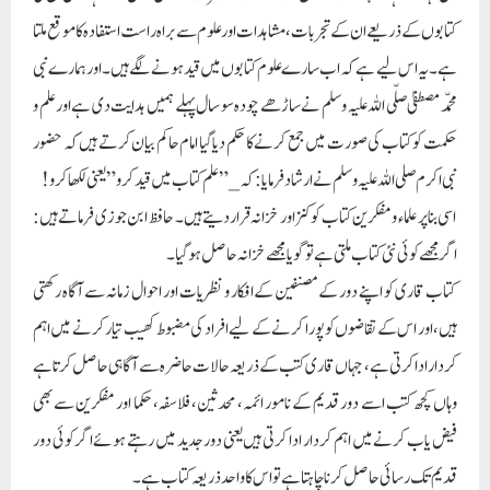
کتابوں کے ذریعے ان کے تجربات،مشاہدات اور علوم سے براہ راست استفادہ کا موقع ملتا
ہے ۔ یہ اس لیے ہے کہ اب سارے علوم کتابوں میں قید ہونے لگے ہیں۔ اور ہمارے نبی
محمّد مصطفیٰ صلّی اللہ علیہ وسلم نے ساڑھے چودہ سو سال پہلے ہمیں ہدایت دی ہےاور علم و
حکمت کو کتاب کی صورت میں جمع کرنے کا حکم دیا گیا امام حاکم بیان کرتے ہیں کہ حضور
نبی اکرم صلی اللہ علیہ وسلم نے ارشاد فرمایا: کہ_” علم کتاب میں قید کرو” یعنی لکھا کرو!
اسی بنا پر علماء و مفکرین کتاب کو کنز اور خزانہ قرار دیتے ہیں۔ حافظ ابن جوزی فرماتے ہیں:
اگر مجھے کوئی نئی کتاب ملتی ہے تو گویا مجھے خزانہ حاصل ہوگیا ۔
کتاب قاری کو اپنے دور کے مصنفین کے افکار و نظریات اور احوال زمانہ سے آگاہ رکھتی
ہیں، اور اس کے تقاضوں کو پورا کرنے کے لیے افراد کی مضبوط کھیب تیار کرنے میں اہم
کردار ادا کرتی ہے، جہاں قاری کتب کے ذریعہ حالات حاضرہ سے آگاہی حاصل کرتا ہے
وہاں کچھ کتب اسے دور قدیم کے نامور ائمہ، محدثین، فلاسفہ، حکما اور مفکرین سے بھی
فیض یاب کرنے میں اہم کردار ادا کرتی ہیں یعنی دور جدید میں رہتے ہوئے اگر کوئی دور
قدیم تک رسائی حاصل کرنا چاہتا ہے تو اس کا واحد ذریعہ کتاب ہے۔