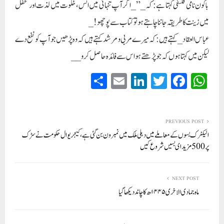
باکون نامی فلسفی کہتا ہے: کہ_” _اگر آپ تنہائی میں انس، خلوت میں لذت اور محفل
میں زینت کا طریقہ جاننا چاہتے ہو تو کتاب سے پوچھو!_
عباس العقاد _کہتے ہیں: کہ میرے مربی و مرشد کہتے ہیں کہ وہ پڑھیں جو آپ کو نفع دے
لیکن میں کہتا ہوں کہ جو پڑھتے ہواس سے فائدہ حاصل کرو__
S
E
Li
T
Fa
W
ha
m
nk
wi
ce
ha
re
ail
ed
tte
bo
ts
In
r
ok
A
PREVIOUS POST
الیکٹرک بسوں کے معاملے میں دہلی ملک میں نمبر ون بن گئی ہے، کیجریوال حکومت نے سڑک
pp
پر 500 مزید ای بسیں شروع کیں
NEXT POST
ماہ جمادی الاخری ۱۴۴۵ھ کا چاند دیکھا گیا