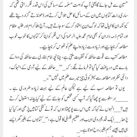
حسین سے مل جائے گا یعنی آپ کو امت مسلمہ کے مسائل کی اس قدر فکر رہتی تھی کہ
ساری رات کتابوں میں ان کے مسائل کا حل تلاش کرتے اور ڈھونڈتے گزاردیتے تھے
کیونکہ ان کا خیال تھا کہ لوگ ان پر اعتماد کر کے سو جاتے ہیں۔ آج علماکرام اور طلبہ عظام
اور تمام ذمہ داران کو بھی امام محمد علیہ الرحمۃ کی اس فکر کو اپنا کر کتابوں کا خوب خوب
مطالعہ کرنا چاہیے اور زیادہ سے زیادہ اپنے علم کو ٹھوس کرنا چاہیے۔
مطالعہ کتب سے قوت حافظہ کو تقویت ملتی ہے، چنانچہ امام بخاری سے حافظہ کی دوا کے
بارے میں دریافت کیا گیا تو فرمانے لگے: کہ_ ” _حافظہ کے لیے آدمی کے انہماک،
دائمی نظر اور مطالعہ سے بہتر کوئی چیز میرے علم میں نہیں” ۔_
یوں تو مطالعہ سب کے لیے ہے لیکن عالم کے لیے بہت زیادہ ضروری ہے ۔
____ارسطو سے پوچھا گیا کہ آپ کسی شخص کو جاننے کے لیے کیا پیمانہ استعمال کرتے
ہیں؟_ _انہوں نے کہا کہ میں اس سے پوچھتا ہوں کہ تو نے کتنی کتابیں پڑھی اور کیا کیا
پڑھا.__ ایک قدیم رومی ادیب اور عظیم فلسفی کا قول ہے ،” _کتابوں کے بغیر گھر ایسے
ہی ہیں جیسے جسم بغیر روح ہوتا ہے ۔_