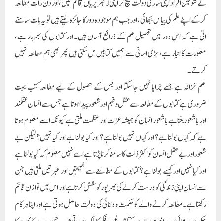
کے شوقین افراد اپنی ساری دولت بیچ کر اپنی لائبریریاں قائم کیں، اور دن رات مطالعہ
کر کے اپنے علم کی پیاس بجھائی ،اور جب ہم موجودہ دور کا جائزہ لیتے ہیں تو یہ بات سامنے
اتی ہے کہ اس دور میں تحصیل علم کے ذرائع آسان ہیں۔ اور کتابوں کی بھرمار ہے،
معلومات کا انبار ہے، بڑی اسانی سے ہمیں کتابیں مل سکتی ہیں پھر بھی ہم مطالعہ نہیں
کرتے۔
علم خزانہ ہے جسے چرایا نہیں جا سکتا اور جس کے حصول کے لیے مطالعہ کتب بہت
ضروری ہے کتابوں کے مطالعہ سے عقل و فہم اور شعور پیدا ہوتا ہے جس سے انسان عقلمند
اور باشعور بنتا ہے باشعور انسان کو ہمیشہ عزت اور عظمت ملتی ہے کیونکہ اسے معلوم ہوتا
ہے کہ کہاں بولنا ہے؟ اور کہاں نہیں بولنا ہے ؟ اور کیا بولنا ہے اور کیا نہیں؟ لیکن بے
شعور اور بے عقل انسان کو اکثر ذلت کا سامنا کرنا پڑتا ہے اسے نہیں معلوم کہ کیا بولنا ہے
اور کیا نہیں اور کیسے بولنا ہے؟ کتابوں کے مطالعے سے نصیحتیں اور عبرتیں ملتی ہیں جن
سے انسان اپنی زندگی کو درست کرنے کی بھرپور کوشش کرتا ہے اور اس میں توازن قائم
رکھتا ہے۔ مطالعہ کرنے والے کو حکمت و دانائی کی دولت حاصل ہوتی ہے اور اپنا ہر کام