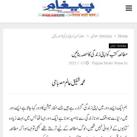
PRIMARY
MENU
Home
Articles مضامین
مطالعہ کتب کو اپنی زندگی کا حصہ بنائیں
Articles مضامین
مطالعہ کتب کو اپنی زندگی کا حصہ بنائیں
by
Paigam Madre Watan
15 دسمبر 2023
محمد شفیق عالم مصباحی
ہم ایک ایسے دور میں اپنی زندگی گزار رہے ہیں جسے انفارمیشن کا دور کہا جاتا ہے ایسے دور
میں دنیا سے ناواقف ہونا زندگی سے نا امید ہونا ہے ایک دور ایسا تھا جس میں بہت زیادہ
کتابوں کے فراوانی نہیں تھیں، لوگ مطالعہ کے لیے ترستے تھے کبھی تو ایسا ہوا کہ مطالعہ