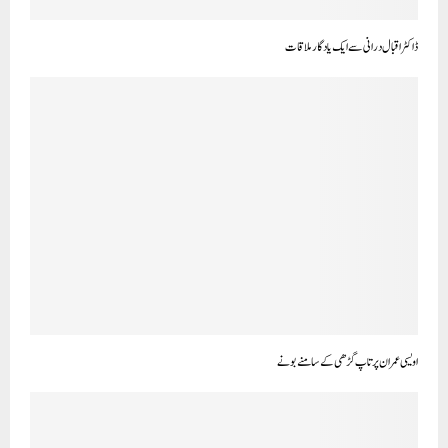
ڈاکٹر اقبال درانی سے ایک یادگار ملاقات
اویسی عمران پرتاپ گڑھی کے سامنے بونے