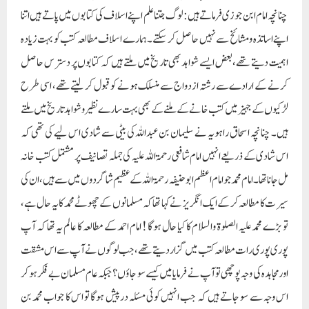
چنانچہ امام ابن جوزی فرماتے ہیں: لوگ جتنا علم اپنے اسلاف کی کتابوں میں پاتے ہیں اتنا
اپنے اساتذہ و مشائخ سے نہیں حاصل کر سکتے ۔ہمارے اسلاف مطالعہ کتب کو بہت زیادہ
اہمیت دیتے تھے، بعض ایسے شواہد بھی تاریخ میں ملتے ہیں کہ کتابوں پر دسترس حاصل
کرنے کے ارادے سے رشتہ ازدواج سے منسلک ہونے کو قبول کر لیتے تھے، اسی طرح
لڑکیوں کے جہیز میں کتب خانے کے ملنے کے بھی بہت سارے نظیر و شواہد تاریخ میں ملتے
ہیں۔ چنانچہ اسحاق راہویہ نے سلیمان بن عبداللہ کی بیٹی سے شادی اس لیے کی تھی کہ
اس شادی کے ذریعے انہیں امام شافعی رحمۃ اللہ علیہ کی جملہ تصانیف پر مشتمل کتب خانہ
مل جانا تھا۔ امام محمد جوامام اعظم ابو حنیفہ رحمۃ اللہ کےعظیم شاگردوں میں سے ہیں، ان کی
سیرت کا مطالعہ کر کے ایک انگریز نے کہا تھا کہ مسلمانوں کے چھوٹے محمد کا یہ حال ہے،
تو بڑے محمد علیہ الصلوۃ والسلام کا کیا حال ہوگا ! امام احمد کے مطالعہ کا عالم یہ تھا کہ آپ
پوری پوری رات مطالعہ کتب میں گزار دیتے تھے، جب لوگوں نے آپ سے اس مشقت
اور مجاہدہ کی وجہ پوچھی تو آپ نے فرمایا میں کیسے سو جاؤں؟ جبکہ عام مسلمان بے فکر ہو کر
اس وجہ سے سو جاتے ہیں کہ جب انہیں کوئی مسئلہ درپیش ہوگا تو اس کا جواب محمد بن