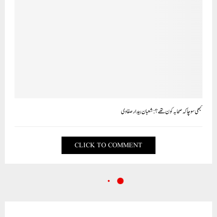
کبھی سوچا کہ صحابہ کون تھے؟ : شعبان بیدار صفاوی
CLICK TO COMMENT