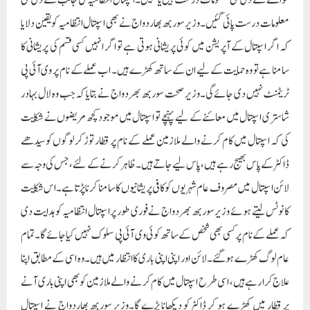
حوالے سے دی گئی معلومات درست ہیں یا نہیں۔اسپتال انتظامیہ کی جانب سے دی گئی
معلومات درست پائی گئیں۔وزیر سوربھ بھاردواج نے بھی اسپتال انتظامیہ کو یقین دلایا
کہ اگر اسپتال کے آپریشن میں کوئی پریشانی ہوتی ہے تو اگر انہیں کسی قسم کی پریشانی کا
سامنا ہے تو وہ حمایت کے لیے ان کے ساتھ کھڑے ہیں۔ اب عملے کے نام پر وی آئی پی
ٹریٹمنٹ نہیں دی جائے گی۔وزیر صحت سوربھ بھردواج نے بتایا کہ جب وہ لال بہادر
شاستری اسپتال میں معائنے کے لیے پہنچے تو اسپتال میں موجود کچھ مریضوں نے شکایت
کی کہ اسپتال میں کام کرنے والے ملازمین عملے کے نام پر قطار توڑ کر لوگوں کو سیدھے
ڈاکٹر کے پاس بھیج رہے ہیں، پاس لیے جاتے ہیں۔ ظاہر کرنے کے لئے، جس کی وجہ سے
لائن اسپتال میں مصروف عام شہریوں کو کافی پریشانیوں کا سامنا کرنا پڑتا ہے۔اس شکایت
کا نوٹس لیتے ہوئے وزیر سوربھ بھردواج نے فوری طور پر اسپتال انتظامیہ کو ہدایت دی
کہ عملے کے نام پر کسی بھی شخص کے ساتھ کوئی وی آئی پی سلوک نہیں کیا جائے گا۔ تمام
عام لوگ کھڑے ہوگئے۔ لائن اور اپنی اپنی باری کا انتظار میں ہیں۔وہ اسی کے مطابق اپنا
علاج کرا رہے ہیں، اسی طرح اسپتال میں کام کرنے والے ملازمین کو بھی اپنی باری آنے
پر قطار میں کھڑے ہو کر ڈاکٹر کو دیکھانا پڑے گا۔وزیر سوربھ بھاردواج نے اسپتال