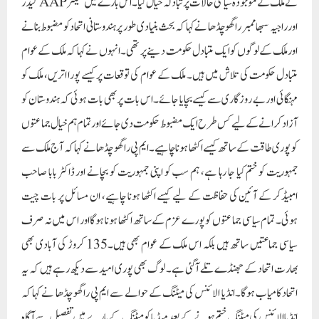
امبیڈکر کے آئین کی حفاظت کے لیے کیسے اکٹھا ہونا چاہیے، ان مسائل پر بات چیت
ہوئی۔ تمام سیاسی جماعتوں کو پورے عزم کے ساتھ اکٹھا ہونا ہوگا اور اس میں نہ صرف
سیاسی جماعتیں ساتھ ہیں بلکہ اس ملک کے عوام بھی ہیں۔135 کروڑ کی آبادی بھی
بھارت اتحاد کے جھنڈے تلے آگئی ہے۔ لوگ بھی پوری امید سے دیکھ رہے ہیں کہ یہ
اتحاد کامیاب ہوگا۔انڈیا الائنس کی میٹنگ کے حوالے سے ایم پی راگھو چڈھا نے کہا کہ
انڈیا الائنس کی میٹنگ ختم ہونے کے بعد میڈیا کو میٹنگ کے بارے میں تفصیل سے آگاہ
کیا جائے گا۔ موٹے طور پر، میٹنگ میں ہندوستانی اتحاد کو مضبوط بنانے، تمام ہم خیال
جماعتوں کو ایک مضبوط لڑائی لڑنے کے لیے اکٹھا کرنے اور ملک کے لوگوں کو ایک متبادل
فراہم کرنے پر توجہ مرکوز کی۔اچھی حکومت دینے کا کام کیا جائے اس پر بات ہوگی۔ای
ڈی کی طرف سے وزیر اعلی اروند کیجریوال کو بھیجے گئے سمن کے بارے میں ایم پی راگھو
چڈھا نے کہا کہ آج اس ملک میں اگر کوئی بھی بی جے پی حکومت سے سوال کرتا ہے تو اسے
گرفتار یا معطل کر دیا جاتا ہے۔ آج اگر عام آدمی پارٹی کے سینئر لیڈر منیش سسودیا، سنجے
سنگھ اور ستیندر جین بی جے پی میں شامل ہوتے ہیں۔اگر وہ اس پر راضی ہو گئے تو وہ دو