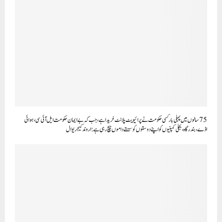
75 سالوں میں پہلی بار کسی حکومت نے پرائیویٹ پلانٹ خریدا ہے، جب کہ بے ایمان حکومت ایل آئی سی، ہوائی
اڈے، بندرگاہ، بجلی کمپنیوں کو اپنے دوستوں کو سستے داموں بیچ رہی ہے: اروند کیجریوال