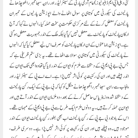
نئی دہلی(پی ایم ڈبلیو نیوز)عام آدمی پارٹی کے سینئر لیڈر اور راجیہ سبھا ممبر راگھو چڈھا نے
پارلیمنٹ کی سیکورٹی میں کوتاہی پر سوال اٹھانے والے اپوزیشن پارٹیوں کے ممبران
پارلیمنٹ کو معطل کرنے کے لئے مرکزی حکومت پر سخت حملہ کیا۔ انہوں نے کہا کہ آج
ارکان پارلیمنٹ کو پارلیمنٹ سے معطل نہیں کیا گیا بلکہ ملک کے اندر جمہوریت معطل ہو گئی
ہے۔ اپوزیشن جماعتوں کے ان ارکان پارلیمنٹ کو صرف اس لیے معطل کیا گیا کہ انہوں
نے پارلیمنٹ کی سیکورٹی میں کوتاہی پر سوالات اٹھائے تھے۔ یہ بڑی ستم ظریفی ہے کہ
جس بی جے پی ایم پی کے دستخط سے ملزم کو ایوان کے اندر لایا گیا تھا وہ ابھی تک ایوان کے
اندر بیٹھے ہیں اور ان کی رکنیت پر کوئی اثر نہیں پڑا ہے۔ اے اے پی کے سینئر لیڈر اور
پنجاب سے راجیہ سبھا ممبر راگھو چڈھا نے منگل کو کہا کہ بی جے پی کے ایک رکن پارلیمنٹ
کے دستخط شدہ وزیٹر پاس حاصل کرنے کے بعد، دو ملزمان ایوان کے اندر آتے ہیں اور
ایوان پر حملہ کرتے ہیں۔ یہ دونوں ملزم ایک طرح سے بی جے پی ایم پی کے مہمان تھے۔
اس کے باوجود بی جے پی کے رکن پارلیمنٹ اب بھی بطور رکن پارلیمنٹ ایوان کے اندر
موجود ہیں۔وہ بیٹھے ہیں اور ان کی رکنیت پر کوئی اثر نہیں پڑا ہے۔ دوسری طرف،