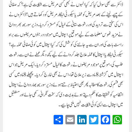
ڈاکٹر سے بھی سوال کیا کہ کیا انہوں نے کبھی کسی مریض سے شکایت کی ہے؟ کہ صفائی
کے پیسے لینے کے بعد مریض کو عملہ یا سیکورٹی اہلکار مریض کو دکھاتے ہیں؟ڈاکٹروں نے
اس کی سختی سے تردید کی اور رشوت ستانی کے خیال کو مسترد کردیا۔وزیر سوربھ بھردواج
نے مزید ٹھوس معلومات کے لیے موقع پر اسپتال میں موجود درجنوں مریضوں سے براہ
راست بات کی اور ان سے یہ جاننے کی کوشش کی کہ کیا اسپتال میں کوئی صفائی عملہ ہے؟
سیکورٹی اہلکار یا اسپتال کا عملہ علاج جلد کروانے کے لیے کچھ دیگر عملے نے ان سے رشوت
طلب کی، موقع پر موجود مریضوں نے رشوت کا خیال مسترد کردیا۔ایک مریض جو اس
اسپتال میں گزشتہ 8 ماہ سے زیر علاج تھا، اس نے بھی خارج کردیا۔ پچھلے 8 ماہ میں کسی
بھی قسم کی رشوت کا مطالبہ پھر بھی احتیاط برتتے ہوئے وزیر سوربھ بھاردواج نے اسپتال
انتظامیہ کو تحقیقات کا حکم دیتے ہوئے ہدایت دی کہ سخت نگرانی رکھی جائے اور مستقبل
میں اسپتال سے ایسی کوئی شکایت نہیں ملنی چاہیے۔
S
E
Li
T
Fa
W
ha
m
nk
wi
ce
ha