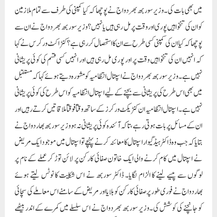
میں بھی بات کی۔وزیر سوربھ بھردواج نے پوچھا کہ کیا کمپنی کی طرف سے تمام ملازمین
کو ان کی تنخواہیں پوری اور وقت پر مل رہی ہیں یا نہیں؟وزیر سوربھ بھردواج نے ان سے
پوچھا کہ کیا ان کی کمپنی کسی طرح سے ان کا استحصال کر رہی ہے؟کنٹراکٹ ورکرس نے کہا
کہ انہیں ان کی تنخواہیں وقت پر اور پوری مل رہی ہیں اور انہیں کسی قسم کی کوئی پریشانی
نہیں ہے۔وزیر سوربھ بھردواج نے اسپتال انتظامیہ کو مشورہ دیتے ہوئے کہا کہ مستقبل
میں بھی اس طرح کی پریشانی سے بچنے کے لیے اسپتال انتظامیہ کو اس طرح کی کوئی پریشانی
نہیں ہے۔ اسپتال انتظامیہ ان کنٹریکٹ ورکرز کے ساتھ وقتاً فوقتاً ملاقاتیں کرتے رہیں اور
ان کے مسائل پر بات ہوتی رہے، تاکہ آئندہ کوئی پریشانی نہ ہو وزیر سوربھ بھاردواج نے
بتایا کہ جب وہ ڈاکٹر ہیڈگیوار اسپتال کا معائنہ کرنے پہنچے تو اسپتال میں موجود ایک مریض
نے اسپتال میں کام کرنے والی ایک خاتون صفائی کارکن پر لائن توڑ کر عملے کے نام پر
لوگوں سے پیسے لینے کا الزام لگایا۔ ڈاکٹر سوربھ نے اس شکایت کا نوٹس لیتے ہوئے
بھاردواج نے فوری طور پر صفائی کارکن کو بلایا اور مریض کے سامنے اس معاملے کی سچائی
کو جانچنے کی کوشش کی۔وزیر سوربھ بھردواج نے اس سلسلے میں کمرے کے اندر بیٹھے