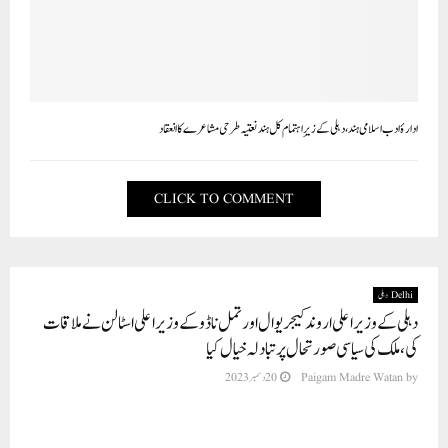
ادارۂ ادب اسلامی ہند، دہلی کے زیرِ اہتمام کل ہند نعتیہ طرحی مشاعرے کا انعقاد
CLICK TO COMMENT
Delhi دہلی
دہلی کے وزیر اعلی اروند کیجریوال اور تمل ناڈو کے وزیر اعلی اسٹالن نے ملاقات
کی، ملک کی سیاسی صورتحال پر تبادلہ خیال کیا
by
Paigam Madre Watan
20 دسمبر 2023
ہم نے ملک کی موجودہ سیاسی صورتحال پر اپنی تشویش کا اظہار کیا،