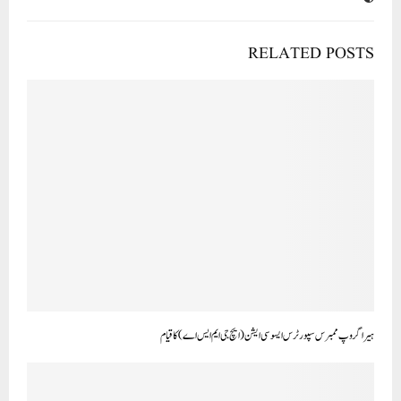
RELATED POSTS
ہیرا گروپ ممبرس سپورٹرس ایسو سی ایشن (ایچ جی ایم ایس اے) کا قیام