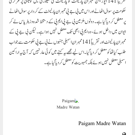
تقریباً 141 اپوزیشن ممبران پارلیمنٹ کو پارلیمنٹ کی سیکورٹی میں کوتاہی پر مرکزی
حکومت پر سوال اٹھانے اور اس میں بی جے پی ممبران پارلیمنٹ کے کردار پر سوال اٹھانے
پر معطل کر دیا گیا ہے۔ دونوں ملزمین بی جے پی ایم پی کے دستخط شدہ وزیٹر پاس لے کر
ایوان میں داخل ہوئے، وہ ایم پی ابھی تک معطل نہیں ہوا ہے۔ لیکن بی جے پی کے
ممبران پارلیمنٹ اور تقریباً 141 ممبران اسمبلی جنہوں نے بی جے پی حکومت سے جواب
طلب کیا تھا کو معطل کر دیا گیا۔ اس لیے مجھے یہ کہنے میں کوئی عار نہیں کہ آج یہ اراکین
اسمبلی معطل نہیں ہوئے بلکہ جمہوریت کو معطل کر دیا گیا ہے۔
Paigam Madre Watan