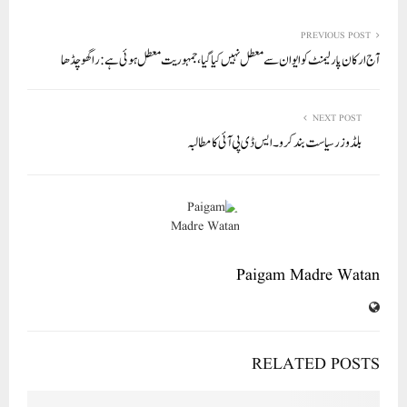
re
ail
ed
tte
bo
ts
In
r
ok
A
PREVIOUS POST
آج ارکان پارلیمنٹ کو ایوان سے معطل نہیں کیا گیا، جمہوریت معطل ہوئی ہے: راگھو چڈھا
pp
NEXT POST
بلڈوزر سیاست بند کرو۔ ایس ڈی پی آئی کا مطالبہ
Paigam Madre Watan
RELATED POSTS