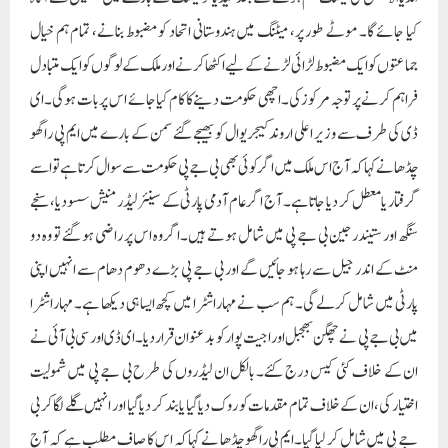
منٹ کے اندر جیل سے رہا ہو جائیں گے اور بی جے پی بڑے دھوم دھام سے انہیں اپنی
پارٹی میں شامل کر لے گی۔ ہم سب نے مہاراشٹرا میں کچھ ایسا ہی دیکھا ہے۔ مہاراشٹرا
میں بی جے پی نے چھگن بھجبل اور اجیت پوار کو بدعنوان قرار دیا۔ ای ڈی اور سی بی آئی نے
ان کے خلاف کئی کیس درج کئے۔ بالکل ان لیڈروں کی طرح بی جے پی میں شمولیت
اختیار کی، ان کے خلاف تمام مقدمات کو روک دیا گیا یا بند کر دیا گیا اور انہیں گلے لگا کر بی
جے پی میں شامل کر لیا گیا۔ایم پی راگھو چڈھا نے کہا کہ اس کا صاف مطلب ہے کہ آج
اگر بی جے پی کسی سے ڈرتی ہے تو وہ اروند کیجریوال ہیں۔ اس لیے بی جے پی اروند
کیجریوال کو کمزور کرنا چاہتی ہے۔ بی جے پی والوں کے جاگتے اور سوتے ہوئے خوابوں
میں صرف اروند کیجریوال نظر آتے ہیں۔
انہوں نے کہا کہ وزیر اعلی اروند کیجریوال 19 دسمبر کو وپشنا کے لیے جا رہے ہیں۔ وہ
باقاعدگی سے وپشنا کے لیے لگاتار جاتے رہتے ہیں۔ اس بار بھی ان کا پروگرام طے ہوچکا
ہے۔ وہ وکلاء سے مشورہ لیں گے کہ آیا ای ڈی کو جواب دینا ہے یا نہیں اور مزید حکمت
عملی تیار کریں گے۔ ساتھ ہی رکن پارلیمنٹ نے ارکان اسمبلی کو ایوان سے معطل کرنے کا