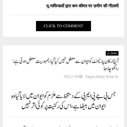
भू-माफियाओं द्वारा कम कीमत पर ज़मीन की नीलामी
CLICK TO COMMENT
Delhi دہلی
آج ارکان پارلیمنٹ کو ایوان سے معطل نہیں کیا گیا، جمہوریت معطل ہوئی ہے:
راگھو چڈھا
by
Paigam Madre Watan
20 دسمبر 2023
جس بی جے پی ایم پی کے دستخط سے ملزم کو ایوان میں لایا گیا وہ
ایوان میں بیٹھا ہے، اس کی رکنیت پر کوئی اثر نہیں