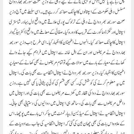
چل رہا ہے یا نہیں؟اس کو یقینی بنانے کے لیے دہلی کے وزیر صحت سوربھ بھاردواج
مسلسل دہلی حکومت کے اسپتالوں کا اچانک معائنہ کر رہے ہیں۔ اسی سلسلے میں آج وزیر
صحت سوربھ بھردواج نے دہلی کے ترلوک پوری علاقے میں واقع لال بہادر شاستری
اسپتال اور ککڑڈوما کورٹ کے قریب کا دورہ کیا۔صفائی کے معاملے میں واقع ڈاکٹر ہیڈگیوار
اسپتال کا اچانک معائنہ کیا۔انہوں نے اطمینان کا اظہار کیا۔اسی طرح جب وزیر سوربھ
بھاردواج نے مریضوں اور ان کے اہل خانہ سے اسپتال میں فراہم کیے جانے والے
کھانے کے معیار کے بارے میں سوالات کیے تو تمام مریضوں نے بھی کھانے کے معیار پر
اطمینان کا اظہار کیا۔وزیر سوربھ بھردواج نے اسپتال انتظامیہ سے بھی بات کی۔ اسپتال
میں یہ معلوم کرنے کی کوشش کی۔کسی بھی قسم کی کوئی پریشانی یا کمی نہیں ہے۔وزیر
سوربھ بھاردواج نے دوا کی قطار میں کھڑے مریضوں سے بھی بات کی اور اسپتال میں
داخل مریضوں سے بھی بات کی، ساتھ ہی اسپتال میں دوائیوں کی دستیابی بھی جانی۔
اسپتال انتظامیہ نے اسپتال کے میڈیسن ڈیپارٹمنٹ میں جا کر اس بارے میں پوچھا۔اس
کے علاوہ اس بات کی بھی چھان بین کی گئی کہ اسپتال انتظامیہ کی جانب سے ادویات کے