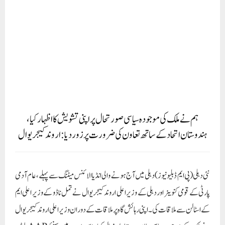
ہندوستان اتحاد کے ساتھ تعاون کی ضرورت پر زور دیا: اروند کیجریوال
نئی دہلی(پی ایم ڈبلیو نیوز)دہلی میں آج ہونے والی انڈیا الائنس میٹنگ سے پہلے، عام آدمی
پارٹی کے قومی کنوینر اور دہلی کے وزیر اعلی اروند کیجریوال نے تمل ناڈو کے وزیر اعلی ایم
کے اسٹالن سے ملاقات کی۔ اپنی رہائش گاہ پر ملاقات کے دوران وزیر اعلی اروند کیجریوال
نے ملک کے موجودہ سیاسی حالات پر تبادلہ خیال کیا۔ اس بارے میں سینئر AAP لیڈر
اور راجیہ سبھا ممبر راگھو چڈھا نے کہا کہ بحث بنیادی طور پر ہندوستانی اتحاد کو مضبوط بنانے
اور ملک کے لوگوں کو ایک متبادل حکومت دینے پر تھی۔ انہوں نے کہا کہ ملک کے عوام
متبادل حکومت کی تلاش میں ہیں۔ ملک کے عوام کی توقعات پر کیسے پورا اتریں، ملک کو
مہنگائی اور بے روزگاری سے کیسے بچایا جائے۔اس بات پر بھی بات ہوئی کہ ہندوستان کو
آزاد کرانے کے لیے کس طرح ایک مضبوط حکومت دی جائے اور تمام ہم خیال جماعتوں
کو پوری طاقت کے ساتھ کیسے اکٹھا ہونا چاہیے۔ایم پی راگھو چڈھا نے کہا کہ آج ملک سے
جمہوریت کو ختم کیا جا رہا ہے، ہم سب کو اپنی جمہوریت کو بچانے اور ڈاکٹر بابا صاحب