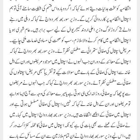
انتظامیہ کو سخت ہدایات دیتے ہوئے کہا کہ اگر دوبارہ اس قسم کی شکایت سامنے آئی تو ہم
اسپتال انتظامیہ پر کارروائی کریں گے۔ وزیر سوربھ بھردواج نے کہا کہ دہلی میں رہنے
والے 2 کروڑ لوگ وزیر اعلی اروند کیجریوال کے لیے سب برابر ہیں۔عام شہری ہو یا
اسپتال انتظامیہ میں کام کرنے والا ملازم، سب کو صحت کی مساوی خدمات ملنی چاہیے۔
مریض اسپتال کی صفائی ستھرائی سے مطمئن نظر آئے۔ وزیر سوربھ بھردواج نے کہا کہ
اسپتال کے معائنہ کے دوران جب انہوں نے اسپتال میں موجود مریضوں اور ان کے اہل
خانہ سے اسپتال کی صفائی کے بارے میں سوالات کیے تو تقریباً سبھی مریض اسپتالوں کی
صفائی سے مطمئن نظر آئے۔وزیر سوربھ بھردواج نے کہا کہ جب انہوں نے مریضوں
سے پوچھا کہ یہ صفائی روزانہ ایسی ہی ہوتی ہے یا میرے معائنہ کی وجہ سے آج ایسا ہوا ہے
تو مریضوں اور ان کے اہل خانہ نے کہا کہ نہیں، اسپتال کی صفائی مسلسل ہوتی ہے اور
اسپتال میں صفائی کے اچھے انتظامات ہیں۔وزیر سوربھ بھاردواج اسپتال میں کہا۔میں
نے صفائی کے عملے سے بھی بات کی ہے کیونکہ اسپتال میں صفائی کا عملہ کنٹراکٹ ورکر
ہیں، اس لیے وزیر سوربھ بھاردواج نے ان تمام ملازمین سے ان کے مسائل کے بارے