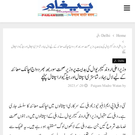
PRIMARY
MENU
Home
Delhi دہلی
وزیر اعلی اروند کیجریوال کی ہدایت پر وزیر صحت سوربھ بھردواج اچانک معائنہ کے لیے لال بہادر شاستری اسپتال اور ہیڈگیوار اسپتال
پہنچے
Delhi دہلی
وزیر اعلی اروند کیجریوال کی ہدایت پر وزیر صحت سوربھ بھردواج اچانک معائنہ
کے لیے لال بہادر شاستری اسپتال اور ہیڈگیوار اسپتال پہنچے
by
Paigam Madre Watan
20 دسمبر 2023
نئی دہلی(پی ایم ڈبلیو نیوز)دہلی کے سرکاری اسپتالوں میں اچانک معائنہ کا سلسلہ جاری
ہے۔ دہلی کے مقبول وزیر اعلیٰ اروند کیجریوال نے دہلی کے اسپتالوں میں درجنوں صحت
خدمات شروع کیں جن سے دہلی کے لاکھوں لوگ مستفید ہو رہے ہیں۔ یہ ٹھیک سے