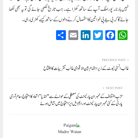
نہیں ہارنا۔ پورا ملک آپ کے ساتھ کھڑا ہے۔ جب تاریخ لکھی جائے گی تو یہ بھی لکھا
جائے گا کہ بی جے پی خواتین کا استحصال کرنے والوں کے ساتھ کیسے کھڑی رہی ۔
S
E
Li
T
Fa
W
ha
m
nk
wi
ce
ha
re
ail
ed
tte
bo
ts
In
r
ok
A
PREVIOUS POST
غالب انسٹی ٹیوٹ کے زیر اہتمام بین الاقوامی غالب تقریبات کا افتتاح
pp
NEXT POST
حزب اختلاف کے ممبران پارلیمنٹ کی معطلی کے حوالے سے "انڈیا ” اتحاد کا احتجاج، عام آدمی
پارٹی کے کئی ممبران پارلیمنٹ اور ایم ایل ایز احتجاج میں شامل ہوئے