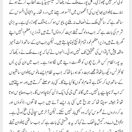
کوئی کسر نہیں چھوڑی۔ کل پورے ملک نے دیکھا کہ کیسیمیڈیا سے خطاب کرتے ہوئے
ہمارے پہلوان بھائیوں کی آنکھوں میں آنسو اور سینے میں درد تھا۔ یہ انتہائی افسوس کے
ساتھ ہے کہ ساکشی ملک نے انصاف نہ ملنے پر مایوس ہو کر ریسلنگ چھوڑ دی ہے۔ یہ بڑی
شرم کی بات ہے کہ جب وہ لوگ تمغے جیت کر واپس آتے ہیں تو وزیراعظم انہیں اپنے
گھر بلاتے ہیں وزیراعظم خود تمام فوٹیج لینا چاہتے ہیں۔ لیکن جب ان کے ساتھ ذلت آمیز
واقعہ پیش آیا تو اس کی تحقیق تک نہیں ہوئی۔انہوں نے کہا کہ پورے ملک نے دیکھا کہ
یہ پورا نظام کس طرح بچوں کو شکست دینے میں لگا ہوا ہے۔ جب میں ان کی پریس
کانفرنس دیکھ رہا تھا تو مجھے بہت دکھ ہو رہا تھا کہ جب یہ نظام ایسے مانوس پہلوان ساتھیوں
کے ساتھ ایسا کر سکتا ہے تو عام لوگوں کا کیا بنے گا۔ کئی بار حوصلے گرتے ہیں اور سوچتے ہیں
کہ اب لڑنا چاہیے یا نہیں۔ میں گاندھی جی کی ایک لائن کہنا چاہوں گا۔ جب وہ مایوس ہوتا
تھا تو ہمیشہ سوچتا تھا کہ تاریخ میں کئی بار ایسے آئے ہیں جب قاتلوں، ڈاکوؤں اور
بدکرداروں نے محسوس کیا کہ وہ کبھی ہار نہیں سکتے۔ لیکن آخر میں سچائی کی فتح ہوتی ہے۔
ایم ایل اے درگیش پاٹھک نے کہا کہ یہ بدقسمتی کی بات ہے کہ جب ساتھی پہلوان تمغے