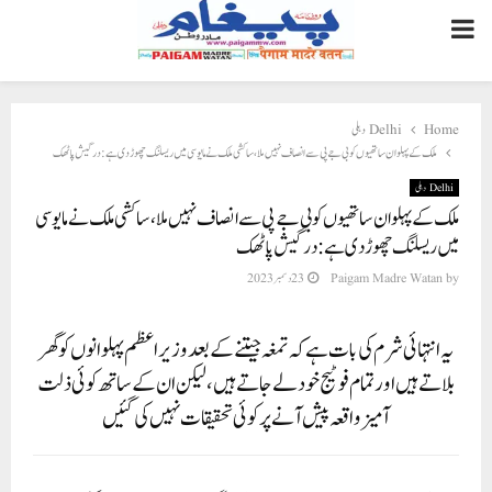
PRIMARY
MENU
Delhi دہلی
Home
ملک کے پہلوان ساتھیوں کو بی جے پی سے انصاف نہیں ملا، ساکشی ملک نے مایوسی میں ریسلنگ چھوڑ دی ہے: درگیش پاٹھک
Delhi دہلی
ملک کے پہلوان ساتھیوں کو بی جے پی سے انصاف نہیں ملا، ساکشی ملک نے مایوسی
میں ریسلنگ چھوڑ دی ہے: درگیش پاٹھک
23 دسمبر 2023
Paigam Madre Watan
by
یہ انتہائی شرم کی بات ہے کہ تمغہ جیتنے کے بعد وزیر اعظم پہلوانوں کو گھر
بلاتے ہیں اور تمام فوٹیج خود لے جاتے ہیں، لیکن ان کے ساتھ کوئی ذلت
آمیز واقعہ پیش آنے پر کوئی تحقیقات نہیں کی گئیں