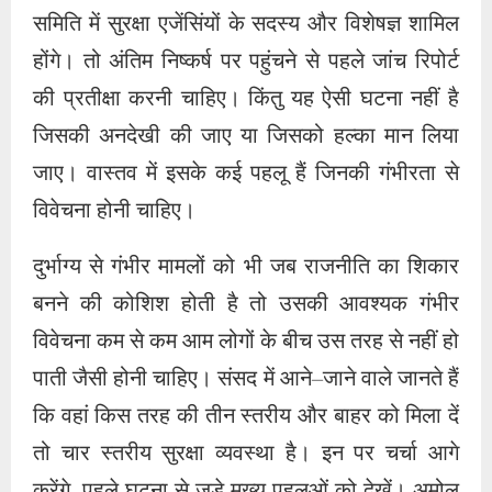
दुर्भाग्य से गंभीर मामलों को भी जब राजनीति का शिकार
बनने की कोशिश होती है तो उसकी आवश्यक गंभीर
विवेचना कम से कम आम लोगों के बीच उस तरह से नहीं हो
पाती जैसी होनी चाहिए। संसद में आने–जाने वाले जानते हैं
कि वहां किस तरह की तीन स्तरीय और बाहर को मिला दें
तो चार स्तरीय सुरक्षा व्यवस्था है। इन पर चर्चा आगे
करेंगे, पहले घटना से जुड़े मुख्य पहलुओं को देखें। अमोल
महाराष्ट्र के लातूर का और नीलम हरियाणा के जींद की,
सागर उन्नाव का और मनोरंजन मैसूर का रहने वाला है।
इन चारों में इतने संबंध कैसे हुए कि उन्होंने योजनाबद्ध
तरीके से समन्वित और सावधानीपूर्वक अपने कारनामों को
अंजाम दिया। इनकी सुनियोजित होने का पता इससे भी
चलता है कि नीलम द्वारा नारा लगाते और अमोल के धुआं
छोड़ते एक ललित झा वीडियो बना रहा था और उसे सोशल