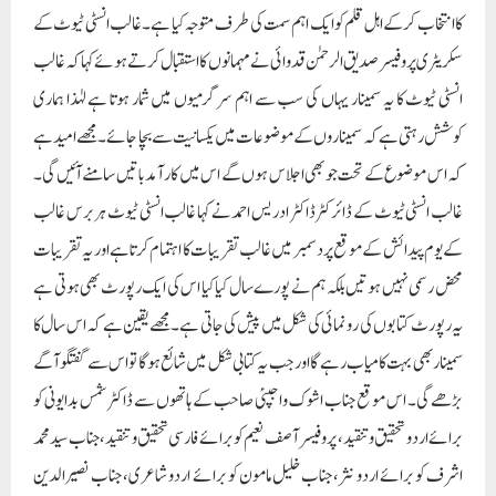
کا انتخاب کر کے اہل قلم کو ایک اہم سمت کی طرف متوجہ کیا ہے۔ غالب انسٹی ٹیوٹ کے
سکریٹری پروفیسر صدیق الرحمٰن قدوائی نے مہمانوں کا استقبال کرتے ہوئے کہا کہ غالب
انسٹی ٹیوٹ کا یہ سمینار یہاں کی سب سے اہم سرگرمیوں میں شمار ہوتا ہے لہٰذا ہماری
کوشش رہتی ہے کہ سمیناروں کے موضوعات میں یکسانیت سے بچا جائے۔ مجھے امید ہے
کہ اس موضوع کے تحت جو بھی اجلاس ہوں گے اس میں کارآمد باتیں سامنے آئیں گی۔
غالب انسٹی ٹیوٹ کے ڈائرکٹر ڈاکٹر ادریس احمد نے کہا غالب انسٹی ٹیوٹ ہر برس غالب
کے یوم پیدائش کے موقع پر دسمبر میں غالب تقریبات کا اہتمام کرتا ہے اور یہ تقریبات
محض رسمی نہیں ہوتیں بلکہ ہم نے پورے سال کیا کیا اس کی ایک رپورٹ بھی ہوتی ہے
یہ رپورٹ کتابوں کی رونمائی کی شکل میں پیش کی جاتی ہے۔ مجھے یقین ہے کہ اس سال کا
سمینار بھی بہت کامیاب رہے گا اور جب یہ کتابی شکل میں شائع ہوگا تو اس سے گفتگو آگے
بڑھے گی۔ اس موقع جناب اشوک واجپئی صاحب کے ہاتھوں سے ڈاکٹر شمس بدایونی کو
برائے اردو تحقیق و تنقید، پروفیسر آصف نعیم کو برائے فارسی تحقیق و تنقید، جناب سید محمد
اشرف کو برائے اردو نثر، جناب خلیل مامون کو برائے اردو شاعری، جناب نصیرالدین