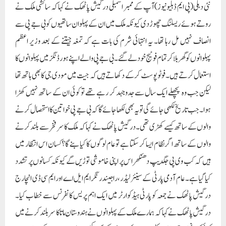
نئی دہلی(پی ایم ڈبلیو نیوز)آپ کے ممبر اسمبلی درگیش پاٹھک نے کہا کہ ساکشی ملک نے
روتے ہوئے ریسلنگ چھوڑ دی کیونکہ ملک میں ان کے پہلوان ساتھیوں کو بی جے پی سے
انصاف نہیں مل رہا تھا۔ یہ انتہائی شرم کی بات ہے کہ تمغہ جیتنے کے بعد وزیر اعظم
پہلوانوں کو گھر بلا کر تمام فوٹیج خود لے گئے۔ بی جے پی والے اپنے ہورڈنگز میں پہلوانوں کا
استعمال کرتے ہیں۔فوٹو پوسٹ کر کے دکھاتے ہیں کہ جیت میں مودی جی کا بھی ہاتھ تھا
لیکن جب وہ پچھلے ایک سال سے جدوجہد کر رہے تھے تو کوئی ان کے ساتھ نہیں کھڑا
ہوا۔ جب تاریخ لکھی جائے گی تو یہ بھی لکھا جائے گا کہ بی جے پی خواتین کا استحصال کرنے
والوں کے ساتھ کیسے کھڑی تھی۔ درگیش پاٹھک نے کہا کہ ملک کا سر فخر سے بلند کرنے
والوں کے ساتھ اگر نظام ایسا کر سکتا ہے تو عام لوگوں کا کیا بنے گا؟ کسان اس انتظار میں
ہیں کہ کب وی پی جگدیپ دھنکھر اس پر اپنی خاموشی توڑیں گے کیونکہ کسانوں پر تشدد
کیا گیا ہے۔عام آدمی پارٹی کے سینئر لیڈر، راجیندر نگر ایم ایل اے اور ایم سی ڈی انچارج
درگیش پاٹھک نے جمعہ کو پارٹی ہیڈکوارٹر میں ایک اہم پریس کانفرنس سے خطاب کیا۔
درگیش پاٹھک نے کہا کہ ہمارے ملک کے پہلوانوں نے ہندوستان ماتا کا سر بلند کرنے میں