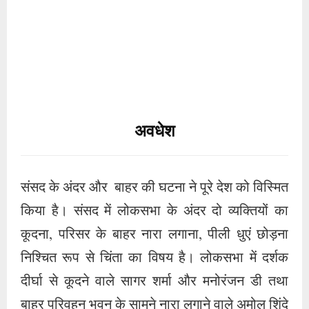
संसद के अंदर और बाहर की घटना ने पूरे देश को विस्मित
किया है। संसद में लोकसभा के अंदर दो व्यक्तियों का
कूदना, परिसर के बाहर नारा लगाना, पीली धुएं छोड़ना
निश्चित रूप से चिंता का विषय है। लोकसभा में दर्शक
दीर्घा से कूदने वाले सागर शर्मा और मनोरंजन डी तथा
बाहर परिवहन भवन के सामने नारा लगाने वाले अमोल शिंदे
और नीलम आजाद सबके पास एक ही प्रकार का रंगीन
स्मोक था। हालांकि इन सबके बीच संबंध था और इस
कारण तारतम्यता भी, लेकिन बाहर सड़क पर परिवहन
भवन के सामने कोई भी खड़ा होगा, नारा लगाएगा या धुआं
छोड़ सकता है। उसे सुरक्षा चूक नहीं कहा जा सकता
क्योंकि वह खुली जगह है। अंदर की घटना को सुरक्षा चूक
कहने में इसलिए हर्ज नहीं है क्योंकि सागर और मनोरंजन