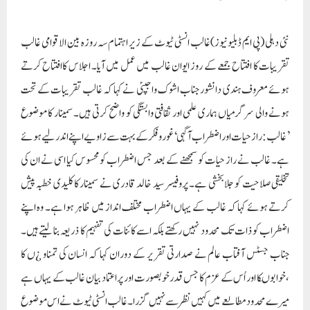
نئی دہلی (پی ایم ڈبلیو نیوز)غالب انسٹی ٹیوٹ کے زیر اہتمام سہ روزہ بین الاقوامی غالب
تقریبات کا افتتاح جمعے کے روز ایوان غالب میں عمل میں آیا۔ اجلاس کاافتتاح کرتے
ہوئے معروف ہندی دانشور جناب اشوک واجپئی نے کہا کہ غالب تقریبات کے تحت
ہونے والی سرگرمیاں ہماری علمی اور ثقافتی وابستگی کو واضح کرتی ہیں۔ سمینار کا موضوع
’غالب: راز حیات اور اضطراب آگہی‘ غور و فکر کے بہت سے زاویے اپنے اندر لیے ہوئے
ہے۔ غالب نے راز حیات کو سمجھنے کے بعد جس اضطراب کو محسوس کیا اسی نے ان کی
تخلیقی صلاحیت کو جلا بخشی ہے۔ پروفیسر سید خالد قادری نے سمینار کا کلیدی خطبہ پیش
کرتے ہوئے کہا کہ غالب کے یہاں اضطراب مختلف انداز میں ظاہر ہوا ہے۔ وہ اپنے
اضطراب کو ذات تک محدود نہیں رکھتے بلکہ اسے کائنات کی تفہیم کا ذریعہ بنا لیتے ہیں۔
جناب جسٹس آفتاب عالم نے صدارتی تقریر کے دوران کہا کہ انسان کی تمناو ¿ں کا
،خوابوںکا اور اُس کے عزم کا جس قدر خوبصورت اور پراعتماد بیان غالب کے یہاں ہے
میرے محدود مطالعے میں کہیں نظر سے نہیں گزرا۔ غالب انسٹی ٹیوٹ نے اس موضوع