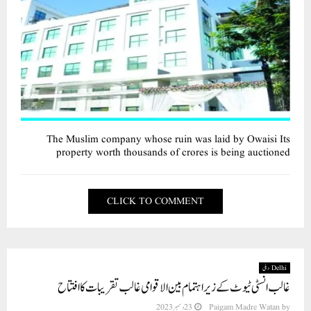
The Muslim company whose ruin was laid by Owaisi Its
property worth thousands of crores is being auctioned
CLICK TO COMMENT
Delhi دہلی
غالب انسٹی ٹیوٹ کے زیر اہتمام بین الاقوامی غالب تقریبات کا افتتاح
23 دسمبر 2023
Paigam Madre Watan
by