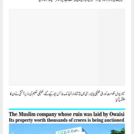
کیجریوال حکومت کو دہلی تکنیکی یونیورسٹی میں 2 شاندار اکیڈمک بلاکس تیار کیے گئے، تکنیکی تعلیم کی وزیر آتشی نے ان کا
افتتاح کیا