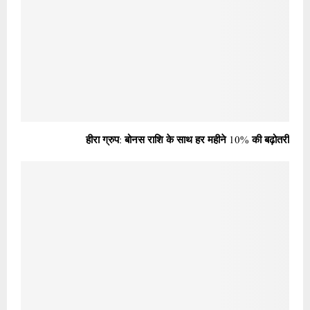
हीरा ग्रुप: बोनस राशि के साथ हर महीने 10% की बढ़ोतरी