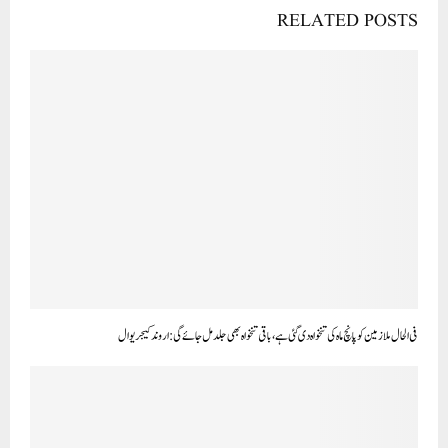
RELATED POSTS
فی الحال ملازمین کو پانچ ماہ کی تنخواہ دی گئی ہے، باقی تنخواہ بھی جلد مل جائے گی: اروند کیجریوال