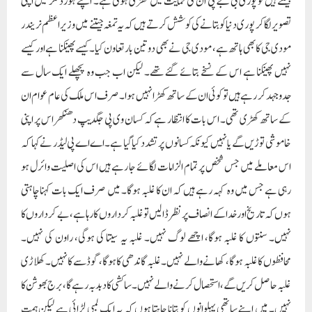
جیتتے ہیں تو پوری بی جے پی ان کی حمایت میں کھڑی ہوتی ہے۔ اپنے ہورڈنگز میں اپنی
تصویر لگا کر پوری دنیا کو بتانے کی کوشش کرتے ہیں کہ یہ تمغہ جیتنے میں وزیر اعظم نریندر
مودی جی کا بھی ہاتھ ہے، مودی جی نے بھی دو تین بار تعاون کیا۔کیسے پھینکنا ہے اور کیسے
نہیں پھینکنا ہے اس کے نسخے بتائے گئے تھے۔ لیکن اب جب وہ پچھلے ایک سال سے
جدوجہد کر رہے ہیں تو کوئی ان کے ساتھ کھڑا نہیں ہوا۔ صرف اس ملک کی عام عوام ان
کے ساتھ کھڑی تھی۔ اس بات کا انتظار ہے کہ کسان وی پی جگدیپ دھنکھر اس پر اپنی
خاموشی توڑیں گے یا نہیں کیونکہ کسانوں پر تشدد کیا گیا ہے۔اے اے پی لیڈر نے کہا کہ
اس معاملے میں جس شخص پر تمام الزامات لگائے جا رہے ہیں اس کی اصلیت وائرل ہو
رہی ہے جس میں وہ کہہ رہے ہیں کہ ان کا غلبہ ہوگا۔ میں صرف ایک بات کہنا چاہتی
ہوں کہ تاریخ اور خدا کے انصاف پر نظر ڈالیں تو غلبہ کرداروں کا رہا ہے، بے کرداروں کا
نہیں۔ سنتوں کا غلبہ ہوگا، اچھے لوگ نہیں۔ غلبہ یہ سیتا کی ہوگی، راون کی نہیں۔
محافظوں کا غلبہ ہوگا، کھانے والے نہیں۔ غلبہ گاندھی کا ہوگا، گوڈسے کا نہیں۔ کھلاڑی
غلبہ حاصل کریں گے،استحصال کرنے والے نہیں۔ ساکشی کا دبدبہ رہے گا، برج بھوشن کا
نہیں۔ میں اپنے ساتھی پہلوانوں کو بتانا چاہتا ہوں کہ یہ ایک لمبی لڑائی ہے لیکن ہمت