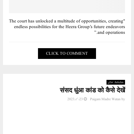
"The court has unlocked a multitude of opportunities, creating
endless possibilities for the Heera Group’s future endeavors
and operations.”
CLICK TO COMMENT
Articles مضامین
संसद धुंआ कांड को कैसे देखें
23 دسمبر 2023
Paigam Madre Watan
by
अवधेश