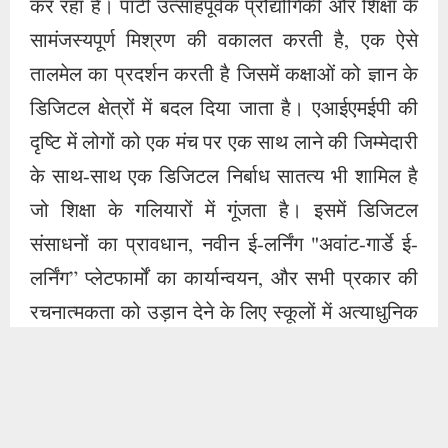
संसाधनों का प्रावधान, नवीन ई-लर्निंग "अवांट-गार्डे ई-
लर्निंग” प्लेटफार्मों का कार्यान्वयन, और सभी प्रकार की
रचनात्मकता को उड़ान देने के लिए स्कूलों में अत्याधुनिक
शैक्षिक प्रौद्योगिकी की शुरूआत शामिल है, जो एक गहन
शिक्षण का निर्माण करती है। छात्रों और शिक्षकों दोनों के
लिए अनुभव। बुनियादी ढांचे के विकास के क्षेत्र में ये बहु-
आयामी पहल है एक ऐसे भविष्य की कल्पना करने वाले
सहक्रियात्मक साधन हैं, जहां शिक्षा सिर्फ एक
विशेषाधिकार नहीं है, बल्कि प्रत्येक व्यक्ति के लिए एक
जन्मसिद्ध अधिकार है। भौगोलिक स्थिति या सामाजिक-
आर्थिक पृष्ठभूमि की परवाह किए बिना .
एआईएमईपी बुनियादी ढांचे में अपने रणनीतिक निवेश
के माध्यम से एक ऐसे समाज की नींव रखने के लिए