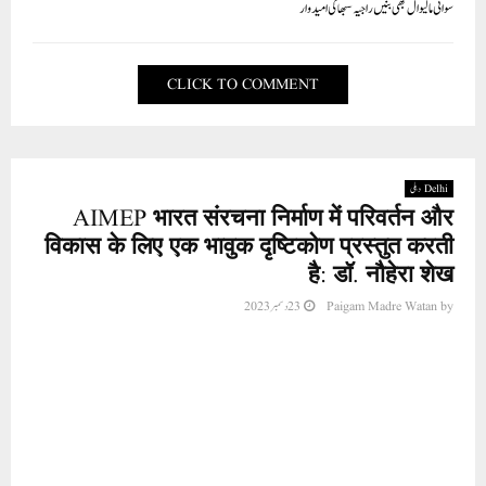
سواتی مالیوال بھی بنیں راجیہ سبھا کی امیدوار
CLICK TO COMMENT
Delhi دہلی
AIMEP भारत संरचना निर्माण में परिवर्तन और
विकास के लिए एक भावुक दृष्टिकोण प्रस्तुत करती
है: डॉ. नौहेरा शेख
23 دسمبر 2023
Paigam Madre Watan
by
नई दिल्ली (मतिउर्र हमान अजीज) आल इंडिया महिला
एम्पावरमेंट पार्टी एक महत्वाकांक्षी परिवर्तनकारी एजेंडा को
आगे लाती है, जो भारत के गतिशील बुनियादी ढांचे के