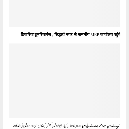
टिकरिया,डुमरियागंज , सिद्धार्थ नगर से माननीय MEP कार्यालय पहुंचे
آپ نے راجیہ سبھا انتخابات کے لیے امیدواروں کا اعلان کیا، دہلی خواتین کمیشن کی چیئرپرسن اور خواتین کی بلند آواز