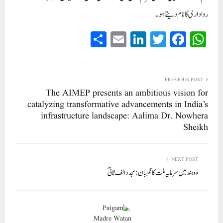
رواداری کا نام دیتے ہو۔
S
E
Li
T
Fa
W
ha
m
nk
wi
ce
ha
re
ail
ed
tte
bo
ts
In
r
ok
A
PREVIOUS POST
The AIMEP presents an ambitious vision for
pp
catalyzing transformative advancements in India’s
infrastructure landscape: Aalima Dr. Nowhera
Sheikh
NEXT POST
وہ ہند میں سرمایہ ملت کا نگہبان: مجدد الف ثانیؒ