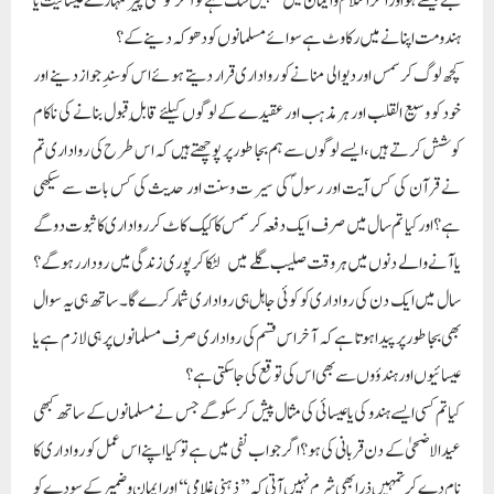
بنے بیٹھے ہو اور اگر اسلام وایمان میں تمہیں شک ہے تو آخر کونسی چیز تمہارے عیسائیت یا
ہندومت اپنانے میں رکاوٹ ہے سوائے مسلمانوں کو دھوکہ دینے کے؟
کچھ لوگ کرسمس اور دیوالی منانے کو رواداری قرار دیتے ہوئے اس کو سندِ جواز دینے اور
خود کو وسیع القلب اور ہر مذہب اور عقیدے کے لوگوں کیلئے قابلِ قبول بنانے کی ناکام
کوشش کرتے ہیں، ایسے لوگوں سے ہم بجا طور پر پوچھتے ہیں کہ اس طرح کی رواداری تم
نے قرآن کی کس آیت اور رسول ؐ کی سیرت وسنت اور حدیث کی کس بات سے سیکھی
ہے؟ اور کیا تم سال میں صرف ایک دفعہ کرسمس کا کیک کاٹ کر رواداری کا ثبوت دو گے
یا آنے والے دنوں میں ہر وقت صلیب گلے میں لٹکا کر پوری زندگی میں رودار رہو گے؟
سال میں ایک دن کی رواداری کو کوئی جاہل ہی رواداری شمار کرے گا۔ ساتھ ہی یہ سوال
بھی بجا طور پر پیدا ہوتا ہے کہ آخر اس قسم کی رواداری صرف مسلمانوں پر ہی لازم ہے یا
عیسائیوں اور ہندؤوں سے بھی اس کی توقع کی جاسکتی ہے؟
کیا تم کسی ایسے ہندو کی یا عیسائی کی مثال پیش کرسکو گے جس نے مسلمانوں کے ساتھ کبھی
عیدالاضحیٰ کے دن قربانی کی ہو؟ اگر جواب نفی میں ہے تو کیا اپنے اس عمل کو رواداری کا
نام دے کر تمہیں ذرا بھی شرم نہیں آتی کہ ’’ذہنی غلامی‘‘ اور ایمان و ضمیر کے سودے کو