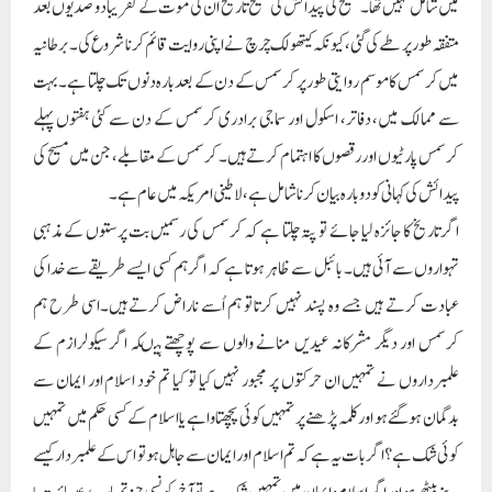
میں شامل نہیں تھا۔ مسیح کی پیدائش کی صحیح تاریخ ان کی موت کے تقریباً دو صدیوں بعد
متفقہ طور پر طے کی گئی، کیونکہ کیتھولک چرچ نے اپنی روایت قائم کرنا شروع کی۔ برطانیہ
میں کرسمس کا موسم روایتی طور پر کرسمس کے دن کے بعد بارہ دنوں تک چلتا ہے۔ بہت
سے ممالک میں، دفاتر، اسکول اور سماجی برادری کرسمس کے دن سے کئی ہفتوں پہلے
کرسمس پارٹیوں اور رقصوں کا اہتمام کرتے ہیں۔ کرسمس کے مقابلے، جن میں مسیح کی
پیدائش کی کہانی کو دوبارہ بیان کرنا شامل ہے، لاطینی امریکہ میں عام ہے۔
اگر تاریخ کا جائزہ لیا جائے تو پتہ چلتا ہے کہ کرسمس کی رسمیں بت پرستوں کے مذہبی
تہواروں سے آئی ہیں۔ بائبل سے ظاہر ہوتا ہے کہ اگر ہم کسی ایسے طریقے سے خدا کی
عبادت کرتے ہیں جسے وہ پسند نہیں کرتا تو ہم اُسے ناراض کرتے ہیں۔اسی طرح ہم
کرسمس اور دیگر مشرکانہ عیدیں منانے والوں سے پوچھتے ہیںکہ اگر سیکولرازم کے
علمبرداروں نے تمہیں ان حرکتوں پر مجبور نہیں کیا تو کیا تم خود اسلام اور ایمان سے
بدگمان ہوگئے ہو اور کلمہ پڑھنے پر تمہیں کوئی پچھتاوا ہے یا اسلام کے کسی حکم میں تمہیں
کوئی شک ہے؟ اگر بات یہ ہے کہ تم اسلام اور ایمان سے جاہل ہو تو اس کے علمبردار کیسے