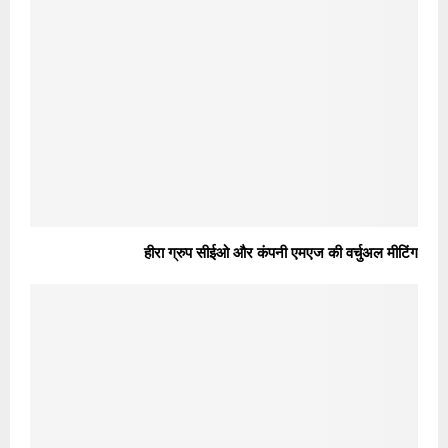
हीरा ग्रुप सीईओ और कंपनी एमएज की वर्चुअल मीटिंग