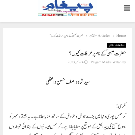
PRIMARY
MENU
حضرت عیسیٰ ؑکے نام پر خرافات کیوں ؟
Articles مضامین
Home
Articles مضامین
حضرت عیسیٰ ؑکے نام پر خرافات کیوں ؟
24 دسمبر 2023
Paigam Madre Watan
by
سید شاہ واصف حسن واعظی
مکرمی!
کرسمس پوری دنیا میں بڑے جوش و خروش کے ساتھ منایا جاتا ہے۔ یہ 25 دسمبر کو
یسوع مسیح کی پیدائش کے موقع پر منایا جاتا ہے۔کرسمس عیسائیوں کے ابتدائی تہواروں