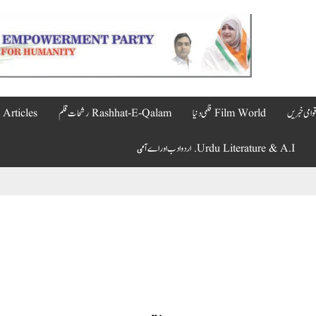
Film World فلمی دنیا
Rashhat-E-Qalam رشحات قلم
Articles مضامین
Urdu Literature & A.I. اردو ادب اور اے آٸ