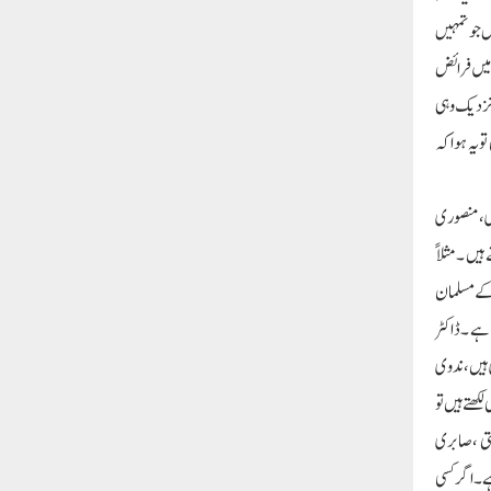
ل جو تمہیں
ادات میں فرائض
 نزدیک وہی
یہ ہوا کہ
ری ،منصوری
یں ۔مثلا ً
 کے مسلمان
 ہے ۔ڈاکٹر
ی ہیں ،ندوی
کھتے ہیں تو
تی ،صابری
ے ۔اگر کسی