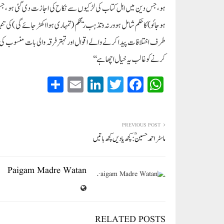
ہو،جس دین میں اہل کتاب کی لڑکیوں سے نکاح کی اجازت دی گئی ہو ،جس کی 
ہوجائو) کا حکم شامل ہوورنہ وتذہب ریحکم (تمہاری ہوا اکھڑ جائے گی )کی تنبی
طرف اختلافات پیدا کرنے والے اقوال اور تہتر فرقہ والی بات منسوب کی 
کرنے کو غالب یہ خیال اچھا ہے ‘‘
S
E
Li
T
Fa
W
ha
m
nk
wi
ce
ha
re
ail
ed
tte
bo
ts
In
r
ok
A
PREVIOUS POST
ماسٹر احمد حسینؒ : کچھ یادیں کچھ باتیں
pp
Paigam Madre Watan
RELATED POSTS