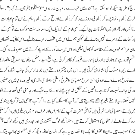
ج کا طریقہ سیکھ لو ہوسکتا ہے آئندہ میں تمہارے درمیان نہ رہوں ‘‘ (مشکوٰۃ ) قرآن نے کہا :’’ رسو
روکے رک جائو۔‘‘(الحشر ۔7)رسول ؐ نے وضو کرکے دکھایا ،نماز پڑھ کر دکھائی ،روزے رکھ کر دکھائے اور حج کرکے دکھایا ،ہم نے ان تمام عب
 کرڈالیں اور پھر ان میں اختلافات پیدا کیے ۔کسی امام کے نزدیک ایک معاملہ سنت موکدہ ہے تو کسی کے
رکعات کے زمرے نہیں بنائے تھے لیکن ہم نے اس میں مختلف زمرے بنالیے ۔اس کا ایک نقصان تو 
امت ان مراسم عبودیت کے مقاصد کوبھول بیٹھی اور اس فہرست کو رٹنے اور یاد کرنے میں مصروف ہوگئی ۔
 قسم تو وہ ہے جو ہماری برادری یا ہمارے قبیلہ کو ظاہر کرتی ہے ،شیخ ،سید ،مغل ،پٹھان،صدیقی،انصا
ارے دین و مسلک کی نشاندہی کرتی ہیں ۔ اس میں بیشتر وہ لاحقے ہیں جو مدارس کی جانب اشارہ کرتے ہ
اء سے فارغ ہونے والے ندوی ،اسی طرح مصباحی ،اشرفی ،سلفی،اصلاحی ،فلاحی وغیرہ ۔دنیا میں برصغیر
امعہ کی جانب نسبت کرتا ہے ۔انھیں کے نقش قدم پر چلتے ہوئے اب علیگ اور جامعی بھی لکھا جانے لگا
م نہیں لکھتا۔یہ لاحقے بغیر پوچھے بتادیتے ہیں کہ آپ کا مسلک کیا ہے ۔اگر آپ قاسمی ہیں تو گویا دیوبند
یں پڑتے ،مصباحی اور اشرفی ہیں تو اعلیٰ حضرت آپ کے امام ہیں اور عرف عام میں بریلوی ہیں ،اگر سلفی ل
ہ کرنے والے لاحقوں کا استعمال کرتے ہیں ،مثلا ً کچھ لوگ نقشبندی اور مجددی ہیں ،کچھ لوگ چش
 کا موجب ہیں ۔ان لاحقوں کا ایک بڑا نقصان یہ ہے کہ انسان لفافہ دیکھ کر ہی مضمون بھانپ لیتا ہ