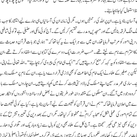
ررہا ہے اور اس سے جہاز کو خطرہ ہے ۔جہاز کے عملہ نے اس شخص کو فوراً اتار لیا ،گھنٹوں پوچھ تاچھ کی 
استعمال کیا جانا چاہئے ۔
ے آسان بنادیا ہے ۔ان پر اللہ کی رحمتیں ہوں ۔مگر فی زمانہ ان کی آسانیاں ہی ہمارے لیے انتشار کا سبب ب
گ الگ فرقہ بنالیں گے اور مسجدیں و مدرسے تقسیم کرلیں گے ۔آج کوئی مالکی اورحنبلی ہے تو کوئی شافعی 
 امور کو مرتب فرمایا تھا ۔ان میں سے ہر ایک نے یہ کہا تھا کہ ’’ ہماری جو بات قرآن و حدیث سے
سرے کا احترام سے نام سے لیتے تھے ۔ حسب ضرورت ایک دوسرے کی کتابوں سے استفادہ کرتے تھے ،ا
سے استفادہ کو یہ کہہ کر منع کردیتے ہیں کہ ’’ ایک ہی امام کی پیروی کرنا چاہئے ‘‘۔اللہ تعالیٰ نے اپنی
ا لیکن برصغیر کے علماء نے ایک امام کی اطاعت کو بھی لازمی قرار دے دیا ہے ۔ان کے نام پر مسلک بنادیے
ہے ۔ساری عمر مدرسین اپنے مسلک کی بالا دستی ثابت کرنے میں کھپا دیتے ہیں ۔ان چاروں مسلک سے با
 گروہ وجود میں آگئے ۔ان مسلکوں کے متشددانہ طور طریقوں نے بعض خودساختہ دانشوروں کوانکار حدیث
بارے میں اعلان فرمایا تھا کہ ’’ہم نے اس قرآن کو نصیحت کے لیے آسان بنادیا ہے ،کیا ہے کوئی نصیحت
ھا ۔دین کے تمام امور کی عملی شکل کو صحابہ کرام ؓنے محفوظ کرلیا تھا ۔مگر اس کے بعد دین کی تعبیر و تشریح کے ن
ین کو بھی ٹیڑھی کھیر سمجھتا ہے۔آج کل کے علماء بھی دین کو بال سے زیادہ باریک اور تلوار کی دھار سے
ت پر عمل کرکے دکھایا اور حکم دیا کہ جیسا میں کرتا ہوں ویسے ہی تم کرو ۔صلواکمارائیتمونی اصلی (نماز پ