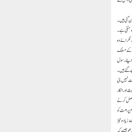
گئی ،اس کے
ن گئی ہیں ۔
و حنفی ہے ۔
 ٹکرائے وہ
ن کے مسلک
 ،اپنے رسول
 گئے ہیں ۔
ت نہیں بنی
 اور انکار
 حاصل کرنے
ام پر امت کو
 زیادہ تیز
ڑھو جیسے کہ