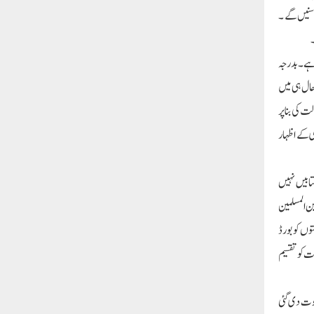
سنیں گے ۔
۔
اہے ۔بدرجہ
حال ہی میں
ت کی بنا پر
ی کے اظہار
تابیں نہیں
ن المسلمین
وں کو بورڈ
لت کو تقسیم
عوت دی گئی