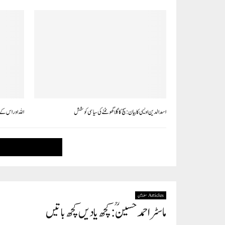
اسدالدین اویسی کا بیان: سچ کا گلا گھونٹنے کی سیاسی کوشش
اللہ اور اس کے
Articles مضامین
ماسٹر احمد حسینؒ : کچھ یادیں کچھ باتیں