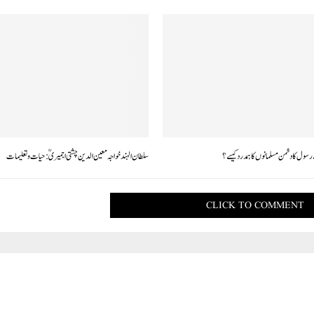
 ر سول کا دشمن مسلمانوں کا ہمدرد کیسے؟
سلطان الہند خواجہ معین الدین چشتی اجمیریؒ: حیات و تعلیمات
CLICK TO COMMENT