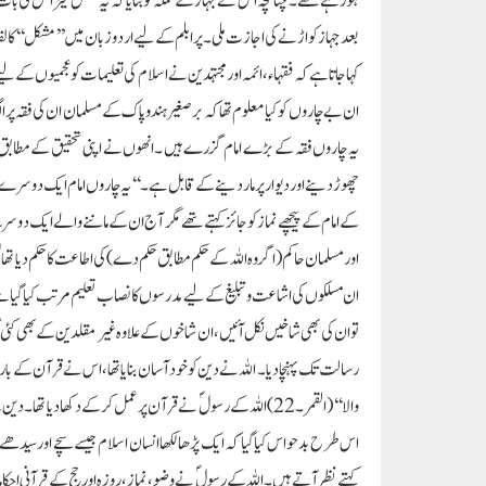
ہورہے تھے ۔چنانچہ اس نے جہاز کے عملہ کو بتایا کہ یہ شخص میزائل کی بات ک
بعد جہاز کو اڑنے کی اجازت ملی ۔پرابلم کے لیے اردو زبان میں ’’ مشکل‘‘ کا لفظ 
کہا جاتا ہے کہ فقہاء ،ائمہ ا ور مجتہدین نے اسلام کی تعلیمات کو عجمیوں کے لی
ان بے چاروں کو کیا معلوم تھا کہ برصغیر ہندو پاک کے مسلمان ان کی فقہ پر ال
یہ چاروں فقہ کے بڑے امام گزرے ہیں ۔انھوں نے اپنی تحقیق کے مطابق دینی
چھوڑدینے اور دیوار پرماردینے کے قابل ہے ۔‘‘ یہ چاروں امام ایک دو
کے امام کے پیچھے نماز کو جائز کہتے تھے مگر آج ان کے ماننے والے ایک دوسرے 
اور مسلمان حاکم( اگر وہ اللہ کے حکم مطابق حکم دے) کی اطاعت کا حکم دیا تھ
ان مسلکوں کی اشاعت و تبلیغ کے لیے مدرسوں کا نصاب تعلیم مرتب کیا گیا 
تو ان کی بھی شاخیں نکل آئیں ،ان شاخوں کے علاوہ غیر مقلدین کے بھی کئی
رسالت تک پہنچادیا ۔ اللہ نے دین کو خود آسان بنایا تھا ،اس نے قرآن کے 
والا‘‘(القمر۔22)اللہ کے رسول ؐ نے قرآن پر عمل کرکے دکھادیا ت
اس طرح بدحواس کیا گیا کہ ایک پڑھا لکھا انسان اسلام جیسے سچے اور سیدھے د
کہتے نظر آتے ہیں ۔اللہ کے رسول ؐ نے وضو،نماز،روزہ اور حج کے قرآنی احکاما