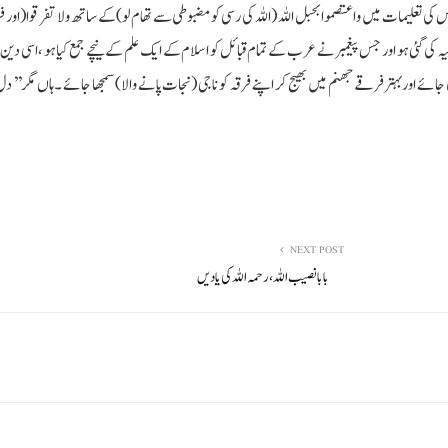
تعلیمات میں واعتصموا بحبل اللہ (اللہ کی رسی کو مضبوطی سے تھام لو)کے ساتھ ولا تفرقوا(اور فر
ہ کی گئی ہو اور جس پیغمبر نے عرب کے تمام قبائل کو اسلام کے ایک علم کے نیچے جمع کیا ہو ،اسی دین او
جائے اوربہترفرقے جھنم میں بھیج کر اپنے فرقہ کو ناجی (نجات پانے والا)سمجھا جائے ۔ہاں مگر’’
NEXT POST
بابا نصیب اللہ ،رحمہ اللہ کی یادیں