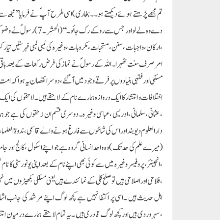
تم مجھے پڑھتے ہوئے دیکھتے ہو۔۔بخاری )اسی طرح آپ ؐ نے فرمایا’’ مجھ سے ح
دے وہ لے لو اور جس سے 
،ارکان ،واجبات ،سنن ،مستحبات ،مکروہات ،وغیرہ کی لمبی لمبی فہرستیں تیار
امرصرف سنت ٹھہرا ۔اللہ کے رسولؐ نے نماز کی فرض رکعات کے بعدباقی 
مسلکی اور فقہی بنیادوں پر فرقے وجود میں آگئے ،دوسرا نقصان یہ ہوا کہ 
اختلافات و انتشار کا ایک دروازہ ہمارے نام کے لاحقے ہیں ۔لاحقوں کی ایک
،عثمانی ،سلمانی ،ادریسی ،عباسی وغیرہ۔دوسری قسم ان لاحقوں کی ہے جو ہم
دارالعلوم دیوبند اور اس کی شاخوں سے فارغ ہونے والے قاسمی ،ندوۃ العلم
(میرے علم کی حد تک )وہ واحد انسانی گروہ ہے جو اپنے اسکول ،کالج اور ج
،انجینئر،پروفیسر وغیرہ میں سے کوئی بھی اپنے نام کے بعد اپنی یونورسٹی کا نا
،فلاحی اور اصلاحی ہیں تو صلح کلی کے نمائندے ہیں یعنی مسلکی بکھیڑوں میں نہ
اہل حدیث ہیں ۔اسی پر اکتفا نہیں ہے کچھ لوگ اپنے مرشد کی جانب اشار
،سہروردی ہیں اورکچھ لوگ قادری ہیں ۔یہ تمام لاحقے ہمارے درمیان انتشار