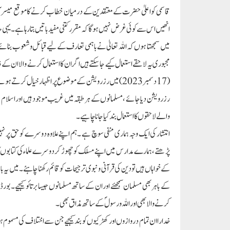
قاسمی کو اعلیٰ حضرت کے معتقدین کے درمیان خطاب کرنے کا موقع میسر 
انھیں اس سے کوئی غرض نہیں ہوگا کہ مقرر کتنی مفید باتیں بتارہا ہے ۔یہ
میں سمجھتا ہوں کہ اللہ تعالیٰ نے باہمی تعارف کے لیے قبائل و شعوب بن
مجبوری یہ لاحقے استعمال کیے جاسکتے ہیں اگر ان کا استعمال کرنے والا ان ک
(17دسمبر2023)میں رزرویشن کے موضوع پر اظہار خیال کرتے 
رزرویشن دیا جائے ،مسلمانوں کے ہر طبقہ میں غریب موجود ہیں اور اسلام می
والے لاحقوں کا استعمال بند کیا جانا چاہیے۔
انتشار کی ایک وجہ ہماری منفی سوچ ہے ۔ہم اپنے علاوہ دوسرے کو حق پر 
پڑھتے ،ہمارے مدارس میں اپنے مسلک کو چھوڑ کر دوسرے علماء کی کتابوں کا مطا
کے خواہاں ہیں تو دین کی قرآنی و نبوی ترجیحات کو قائم رکھنا چاہئے ۔میں ی
کے باہر بھی مسلمان سمجھئے اور ان کے ساتھ مسلمانوں جیسا برتائو کیجیے ۔بورڈ
کرنے والا بھی اور اللہ و رسول ؐ کے ساتھ مذاق بھی۔
خداراان تمام دروازوں اور کھڑکیوں کو بند کیجیے جن سے اختلاف کی مسموم ہوا 