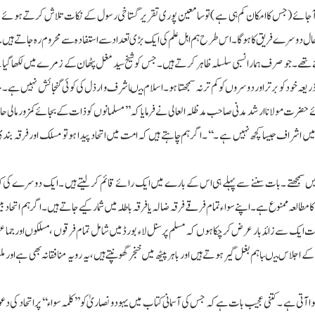
آجائے (جس کا امکان کم ہی ہے )تو سامعین پوری تقریر گستاخی رسول کے نکات تلاش کرتے ہوئے 
ی حال دوسرے فریق کا ہوگا ۔اس طرح ہم اہل علم کی ایک بڑی تعداد سے استفادہ سے محروم رہ جاتے ہیں
ائے تھے ۔جو صرف ہمارا نسبی سلسلہ ظاہر کرتے ہیں ۔جس کو شیخ سید مغل پٹھان کے زمرے میں لکھا گی
ے ذریعہ خود کو برتراور دوسروں کو کم تر نہ سمجھتا ہو۔اسلام میںاشرف و ارذل کی کوئی گنجائش نہیں ہے ۔
ہوئے حضرت مولانا ارشد مدنی صاحب مدظلہ العالی نے فرمایا کہ ’’ مسلمانوں کوذات کے بجائے کمزور مالی حال
ں اشراف جیسا کچھ نہیں ہے ۔ ‘‘۔اگر ہم چاہتے ہیں کہ امت میں اتحاد پیدا ہو تو مسلک اور فرقہ بند
نہیں سمجھتے ۔بات سننے سے پہلے ہی اس کے بارے میں ایک رائے قائم کرلیتے ہیں ۔ایک دوسرے کی ک
لعہ ممنوع ہے ۔اپنے سوا ء تمام فرقے فرقہ ضالہ یا فرقہ باطلہ میں شمار کیے جاتے ہیں ۔اگر ہم اتحاد بی
ہ بات ایک سے زائد بار عرض کرچکا ہوں کہ مسلم پرسنل لا ء بورڈ میں شامل تمام فرقوں ،مسلکوں اور جماعت
 کے اجلاس میںباہم بغل گیر ہوتے ہیں اور باہر پیٹھ میں خنجر گھونپتے ہیں،یہ رویہ منافقانہ بھی ہے اور م
آتی ہے ۔کتنی عجیب بات ہے کہ جس کی آسمانی کتاب میں یہود و نصاریٰ کو ’’ کلمہ سواء‘‘ پر اتحاد کی د