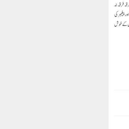
قہ فرقہ نہ
ر پیغمبر کی
 دل کے خوش