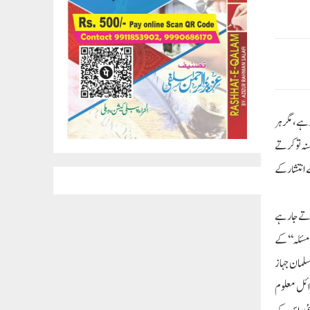
 ہے ،مگر ہر
نہ تو کرتے
 انتشار کے
ہوتے جارہے
 مسئلہ‘‘ کے
سلمان جہاز
زائل معلوم