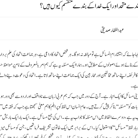
عبدالغفارصدیقی
ے کہ انتشار ام المسائل ہے تو مبالغہ نہ ہوگا ۔ہر شخص اتحاد کا داعی ہے ،ہر جماعت اتحاد کی علم بردار
بنائے ہوئے اصولوں کے مطابق ہو۔ہمارا ایک مسئلہ یہ ہے کہ ہم امر بالمعروف کے نام پر مواعظ حس
کا فریضہ اپنے ساتھ مخالفین اور محاربین کی ایک جماعت اپنے ساتھ لاتا ہے۔اتحاد کی دعوت دینے والے
 ہے ۔
ینی مسائل کا ایک انبار ہے ۔آج کے دور میں جب کہ ہم عربی زبان سے ناواقف اور اردو سے بھی دور 
بات کو ’’مسئلہ ‘‘بنا کر پیش کرتے ہیں ۔عام انسان اس لفظ کو پرابلم کا ہم معنیٰ سمجھتا ہے جب کہ فقہ میں ’’
ا جواب یہ ہے ،دوسرے الفاظ میں اس مسئلہ کا جواب یہ ہے ۔اس کی جمع مسائل ہے ۔ایک بار ایک باریش م
 بار لفظ ’’مسائل ‘‘کا استعمال کیا ۔اس کے برابر میں ایک خاتون تشریف فرما تھیں ،جن کو مسائل می