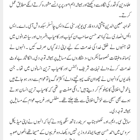
بلندیوں کو انہوں نے چھوا ان تک پہونچنے والے اکثر لوگ یا تو عوام سے دور ہو جاتے ہیں
یا خوش اخلاقی کا پہلو کم کر دیتے ہیں’۔انکی صفت یہ تھی کہ کامیاب ترین انسان ہوتے
ہوے بھی سبھی سے خؤش اخلاقی سے ملتے جلتے تھے ۔مفلس اور غریب عوام کے مسایل پر
ہمیشہ توجہ دی۔
سابق سی ۔ ایم ۔او۔ لکھنو جناب سریندر ناتھ سنگھ یادو نے کہا کہ انہوں نے اپنی میڈیکل
سروس میں احمد حسن جیسا ایماندار وزیر نہیں دیکھا ۔وہ غریبوں کے مسیحا تھے انھوں صوبہ
کے تمام اسپتالوں کو معیاری اسپتال اور اعلیٰ قسم کی مفت دوائی اور آپریشن کا ہر اسپتال میں
بندوبست کیا ۔
جونپور سے ماہر تعلیم ڈاکٹر قدیر خان نے کہا احمد حسن صاحب کے جانے کے بعد پتہ چلا کہ
ہم ہم نے فرشتہ صفت جیسا انسان کھو دیا ۔ آج کی سیاسی زندگی کا جائزہ لیتا ہوں اور سیاست
دانوں کو اور وزراء حضرات کو دیکھتا ہوں جنکے پاس عوام اور علاقہ کے لوگوں کے دکھ درد
سننے کے لیے وقت نہیں ہو تاہے، تو احمد حسن صاحب جیسا سیاسی رہنماء شدت سے یاد آتا
ہے۔ جسکے گھر کے سامنے غر یب نادراروں اور حاجت مندوں کا تانتا لگا رہتا ہے غریب