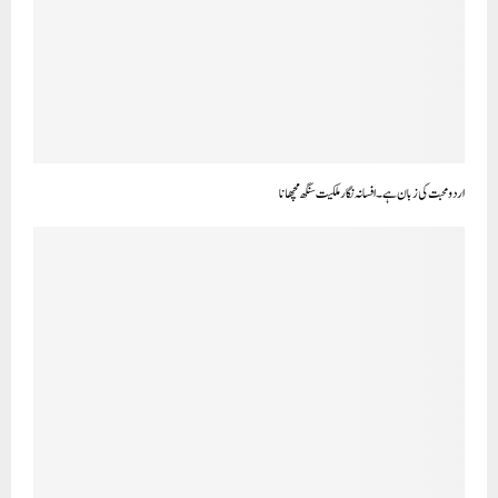
اردو محبت کی زبان ہے۔ افسانہ نگار ملکیت سنگھ مچھانا