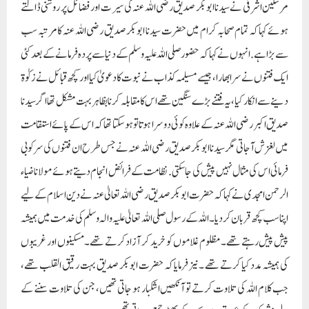
مرسلین اشرفی نے سیدنا ابوبکر صدیق رضی اللہ عنہ کی سیرت اور فضائل پر روشنی ڈالتے
ہوئے کہا کہ تمام صحابہ کرام میں حضرت سیدنا ابوبکر صدیق رضی اللہ عنہ کا مرتبہ سب
سے بڑا ہے. انہوں نے کہا کہ حضور صلی اللہ علیہ وسلم کے دنیا سے پردہ فرمانے کے بعد کئی
ایک فتنوں نے سرابھارا، جیسے مسیلمہ کذاب نے نبوت کا دعویٰ کیا اور کچھ قبائل نے زکوٰۃ
دینے سے انکار کیا، یہ فتنے بڑے سنگین تھے اس کا مقابلہ کرنا بظاہر بہت مشکل تھا اگر سیدنا
صدیق اکبر رضی اللہ عنہ کے علاوہ کوئی دوسرا ہوتا تو ہوسکتا تھا کہ اس کے پائے استقامت
میں لغزش آجاتی مگر سیدنا ابوبکر صدیق رضی اللہ عنہ نے جس طرح ان فتنوں کی سرکوبی
فرمائی اس کی مثال نہیں پیش کی جاسکتی. نظامت کے فرائض انجام دیتے ہوئے مولانا ضیاء
الرحمن امجدی نے کہا کہ حضرت ابوبکر صدیق رضی اللہ تعالیٰ عنہ نے دین اسلام کے لیے
اپنا سب کچھ قربان کردیا۔اللہ کے رسول صلی اللہ تعالیٰ علیہ والہ وسلم کی خدمت میں ہمیشہ
پیش پیش رہتے تھے۔مظلوم غلاموں کو خرید کر آزادکرتے تھے۔ مسکینوں اور غریبوں
کی ہمیشہ مدد کیا کرتے تھے ۔نیز فرمایا کہ حضرت ابوبکر صدیق بہت رقیق القلب تھے،
جب کلام اللہ کی تلاوت کرتے تو آنکھیں اشکبار ہو جاتی تھیں، جن کی تلاوت سننے کے