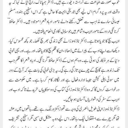
خوب صورت طباعت سے آراستہ دیکھ رہے ہیں۔ ڈاکٹر ہمپاناگ راج ایّا نے کہا کہ یہ
وقت اور یہ پروگرام اس لیے بھی تاریخی اہمیت کا حامل ہے کہ اس اسٹیج پر ہندو،مسلم
عیسائی سارے مذاہب سے تعلق رکھنے والے نامور ادباوشعرا موجود ہیں۔ ڈاکٹر حافظؔ
کرناٹکی اردو کے نامور ادیب و شاعر ہیں جو ساہتیہ اکادمی انعام یافتہ ہیں۔
ادیب سچ کا جو یاہوتا ہے۔ ڈاکٹر ناڈیسوزا نے بھی زندگی بھر سچ لکھا۔ جو کچھ محسوس کیا،
دیکھا اسے اپنے ادب کے پیرائے میں ڈھالا، ان کا قلم سچ کا جویاتھا۔ اور ہے۔ اور یہی خوبی
دنیا کے ہر فنکار کی ہوتی ہے۔ وہ ہم ہوں کے ڈاکٹر حافظؔ کرناٹکی۔ ادبا و شعرا کا قلم جب
تک زندہ رہے گا سچ کے چہرے پر تازگی رہے گی۔یہ بڑی خوبی کی بات ہے کہ آج کے دور
میں سوئی پبلی کیشن جیسا ادارہ فعال ہے اور لگاتار کام کررہا ہے۔ میں حکومت سے
درخواست کروں گا کہ وہ ڈاکٹر ناڈیسوزا کی کتاب کی دوسوکاپیاں خریدلے تا کہ ادب اور
ادیب کے سفر کی دشواریاں آسان ہوجائیں۔
ڈاکٹر ناڈیسوزا اپنی طویل العمری کی وجہ سے تھوڑا کمزور لگ رہے تھے۔ ہاتھوں میں رعشہ
تھا مگر چہرے سے استقلال ٹپک رہا تھا۔ اس لیے وہ بہ مشکل ہی سہی مگر اسٹیج پر تشریف