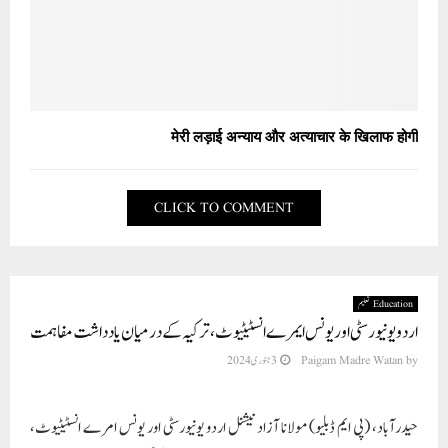
मेरी लड़ाई अन्याय और अत्याचार के खिलाफ होगी
CLICK TO COMMENT
Education تعلیم
اردو یونیورسٹی اور یونس ایمرے انسٹیٹیوٹ، ترکیہ کے درمیان یادداشت مفاہمت
by
Paigam Madre Watan
3 جنوری 2024
حیدرآباد، (پی ایم ڈبلیو) مولانا آزاد نیشنل اردو یونیورسٹی اور یونس امرے انسٹیٹیوٹ،