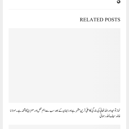
RELATED POSTS
نماز توحید اور اللہ تعالیٰ کی بندگی کا اعلیٰ ترین مظہر ہے اور ایمان کے بعد سب سے اہم عمل اور معراج کا تحفہ ہے ۔مولانا
خالد سیف اُللہ رحمانی