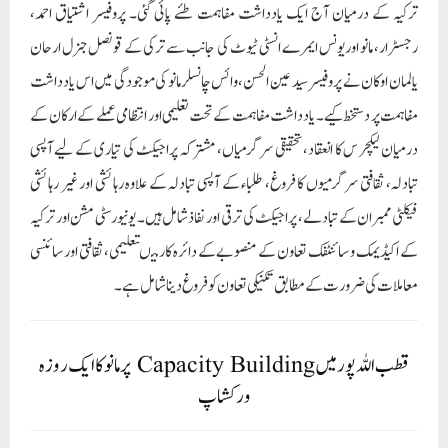
ترکیہ کے درمیان آج ایک یادداشت مفاہمت طئے پائی گئی۔ پروفیسر اشتیاق احمد،
رجسٹرار، مانو اوریونس ایمرے انسٹی ٹیوٹ کی جانب سے ترکی کے قونصل جنرل ارحان
یالمان اوکان نے پروفیسر سید عین الحسن، وائس چانسلرمانو کی موجودگی میں اس یادداشت
مفاہمت پر دستخط کیے۔ یادداشت مفاہمت کے تحت تعلیمی اور انتظامی عملے کے ارکان کے
درمیان لیکچر س کا انعقاد، تحقیقی سرگرمیاں، مشترکہ پراجیکٹ کی تیاری کے لیے آپسی
تبادلہ، ثقافتی سرگرمیوں کا فروغ، طلباء کے آپسی تبادلہ کے علاوہ رہائشی اور غیر رہائشی
فیکلٹی ممبران کے تبادلے، پراجیکٹ کی ترقی اور نفاذشامل ہیں۔ یونیورسٹی مشن اور ترکیہ
کے اکیڈیمک و سائنٹفک تعاون کے منصوبے کے دائرہ کار میںتعلیمی، ثقافتی اور سائنسی
معاملات کی ضرورت کے مطابق تکنیکی تعاون کو فروغ دینا شامل ہے۔
قطب اللہ پور میں Capacity Building پرمانوکا ایک روزہ
ورکشاپ