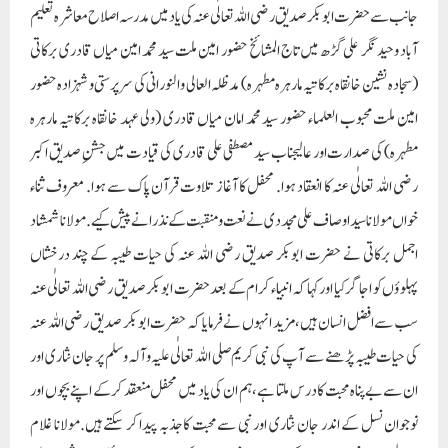
جانب سے حضرت ابوبکر صدیق رضی اللہ تعالٰی عنہ کی یاد میں مدرسہ اصلاح معاشرہ تعلیم
آباد وحید نگر علی گڑھ میں تاج المشائخ حضور امین ملت سید محمد امین میاں قادری برکاتی
(سجادہ نشین خانقاہ برکاتیہ مارہرہ مطہرہ) مدظلہ العالی والنورانی کی سرپرستی و شہزادہ حضور
امین ملت محبوب العلماء حضور سید محمد امان میاں قادری (ولی عہد خانقاہ برکاتیہ مارہرہ
مطہرہ) کی صدارت اور عالیجناب سید مصطفی علی قادری کی قیادت میں جشنِ صدیق اکبر
رضی اللہ تعالٰی عنہ کا انعقاد ہوا. محفل کا آغاز تلاوت قرآن پاک سے ہوا. معروف ثناء
خواں مولانا سید اوصاف علی مجددی نے نعت و منقبت کے نذرانے پیش کیے. مولانا شمشاد
اجمل برکاتی نے حضرت ابوبکر صدیق رضی اللہ عنہ کی حیات طیبہ کے چند درخشاں
پہلوؤں کو اجاگر کیا اور کہا کہ انبیاء کرام کے بعد حضرت ابوبکر صدیق رضی اللہ تعالٰی عنہ
سب سے افضل انسان ہیں، مزید انہوں نے فرمایا کہ حضرت ابوبکر صدیق رضی اللہ عنہ
کی حیات طیبہ پڑھنے سے آپ کی نبی کریم صلی اللہ تعالٰی علیہ وآلہ وسلم پر جان نثاری اور
ان سے بےپناہ محبت کا درس ملتا ہے، ہم ان کی یاد میں محفل منعقد کرکے اپنے بچوں اور
نوجوان نسل کے اندر جان نثاری اور نبی سے محبت کا جذبہ پیدا کر سکتے ہیں.مولانا غلام