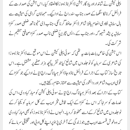
پبلی کیشن نے شاندار اور یادگار جشن ڈاکٹر ناڈیسوزا کا انعقاد کیا۔ اس جشن کی صدارت کے
فرائض کرناٹکا سنگھا کے صدر جناب سندراج نے اداکیے۔ مہمانان گرامی کی حیثیت سے
بال ساہتیہ اکادمی انعام یافتہ شاعر ڈاکٹر حافظؔ کرناٹکی، جناب ڈی منجوناتھ ضلعی صدر کنڑا
ساہتیہ پریشد شیموگہ، اور جناب کے، ایس ہچرایپّا ضلعی نائب صدر کنڑا صحافتی تنظیم نے
شرکت کی۔
اس جشن کی خاص بات بات یہ تھی کہ سوئی پبلی کیشن نے اس موقع سے ڈاکٹر ناڈیسوزا
کی شاعری کے سرمایہ کو نوجلدوں میں شائع کیا جو تقریباً چھ ہزار صفحے پر مشتمل ہے۔ اس
تاریخ ساز کتاب کے اجرا کے فرائض ناڈوجاڈاکٹر ہمپاناگ راج ایّانے ادا کیے جو کنڑا کے
قومی ادیب و شاعر اور دانشور کی حیثیت سے ممتاز مقام رکھتے ہیں۔
کتاب کے اجرا کے بعد ڈاکٹر ہمپاناگ راج ایّا نے سوئی پبلی کیشن کو مبارکباد دی، اس کی
خدمات کو سراہا کہ اس نے کنڑا کے ایک قابل فخر ادیب کے کل سرمایہ کو یکجا کرکے
نوجلدوں میں شائع کرکے اسے محفوظ کردیا۔ انہوں نے ڈاکٹرناڈیسوزا کو بھی مبارکباد دی
کہ وہ خوش قسمت ادیب ہیں جو زندگی کے آخری پڑاؤ پر اپنے کل ادبی اور تخلیقی سرمائے کو