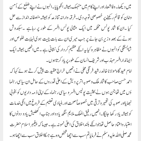
احمد حسن صاحب کا شمار ملک و صوبہ اتر پردیش کے اعلیٰ قدروں کے حامل ان سیاسی رہنما
ؤں میں تھاجن ہوں نے بحثیت پولیس افسر و سیاسی رہنماء کے اپنی ذمہ داریوں کو بخوبی
نبھایا اور صوبہ کی تعمیر و ترقی میں خصوصاً صحت اور بنیادی تعلیم کے فروغ میں انکی خدمات
کو ہمیشہ یاد رکھا جایگا ۔انھیں رفیق الملک ملایم سنگھ یا دو اور جناب اکھلیش یادو دونوں کا
اعتبار و اعتماد حاصل تھا جوانکے بلند اخلاق کی اعلیٰ نمونہ ہے ۔جیساکہ پیغمبر اسلام حضرت
محمد صلی االلہ علیہ وسلم نے فرمایا تم سب سے اچھا شخص وہ ہے جسکا اخلاق سب سے اچھا ہو ۔
علماء دین کو قدر کی نگاہ سے دیکھتے اور ہمیشہ اہم امورپر پر انسے مشورہ کرتے انکے مطابق عمل
کرتے ۔
خواجہ معین الدین چشتی اردو فارسی یو نیورسٹی کے وایس چانسلر سبکدوش آی ۔اے ۔ایس
انیس انصاری نے کہا احمد حسن صاحب ان کمیاب اور کامیاب افسروں اور سیاستدانوں میں
تھا جنہوں نے خلق خدا کی خدمت کے لیے اپنی زندگیاں صرف کیں ۔ انہوں نے
پسماندہ طبقات خصوصاً بنکروں ، دستکاروں کے مسایل پر ہمیشہ توجہ دی ۔انکاشمار بے لوث
خدمت کرنے والے نہایت شریف النفس اور کامیاب ترین انسانوں میں تھا ۔ جن