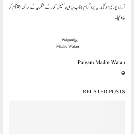
آرزو پوری ہوگئی۔ یہ پروگرام جناب بی این سنیل کمار کے شکریہ کے ساتھ اختتام کو
پہونچا۔
Paigam Madre Watan
RELATED POSTS