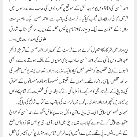
ساتھ مخلص سیاسی رہنماء تھے ۔انھوں نے اقلیتوں خصوصاً پسماندہ مسلمانوں کے حقوق
کی بازیابی کے لیے تاریخی کام کیے ۔ ڈاکٹر ہاشمی نے کہا جلد ہی انکی شخصیت کے تمام پہلوؤں
پر میموریل لکچر اردو اور ہندی زبانوں میں ٹرسٹ کی جانب سے کتاب شائع کی جایگی ۔
مہمان خصوصی سابق ڈی ۔جی۔ پی ۔ اتر پردیش جناب پرکاش سنگھ نے احمد حسن کو خراج
عقیدت پیش کرتے ہوے کہا جب میں بریلی میں ڈی ۔آی ۔جی پولیس تھا تو وہ اُس ضلع
کے ایس ۔ ایس۔ پی تھے ۔میں نے انہیں ایک فر ض شناس اور ملنسار پولس آفیسر کی شکل
میں دیکھا۔ وفا شعار اور اپنے کام میں منہمک ہمیشہ انکو پایا ۔ انہوں نے اپنے ضلع کے أمن
وامان کو قائم رکھنے پر خصوصی توجہ دی ۔ فرقہ وارانہ تنازعہ کو ہمیشہ منصفانہ انداز سے حل
کیا ۔ان کا شمار پولس محکمہ میں ایک مثالی پولس افسر کے طور پر رہاہے ۔سبکدوش
ہونےکے بعد وزیرِبن جانے پر جب میری ان سے بات چیت ہوی نہایت خلوص اور
شایستگی کو انہوں نے مظاہرہ کیا یہ انکے عظیم کردار کی نشانی ہے ۔میں انھیں ہمیشہ ایک
ایماندار افسر مہذب اور شریف انسان کے طور پر یاد کرتا ہوں ۔
امام عیدگاہ مولانا خالد رشید فرنگی محلی نے انھیں خراج عقیدت پیش کرتے ہوئے کہا کہ