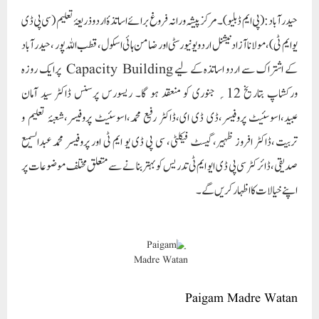
حیدرآباد: (پی ایم ڈبلیو) ۔ مر کز پیشہ ورانہ فروغ برائے اساتذۂ اردو ذریعۂ تعلیم (سی پی ڈی
یو ایم ٹی)،مولانا آزاد نیشنل اردو یونیورسٹی اور ضامن ہائی اسکول، قطب اللہ پور ،حید رآباد
کے اشتراک سے اردو اساتذہ کے لیے Capacity Building پرایک روزہ
ورکشاپ بتاریخ 12؍ جنوری کو منعقد ہو گا۔ ریسورس پرسنس ڈاکٹر سید آمان
عبید،اسوسئیٹ پروفیسر،ڈی ڈی ای،ڈاکٹر رفیع محمد،اسوسئیٹ پروفیسر،شعبۂ تعلیم و
تربیت ،ڈاکٹر افروز ظہیر،گیسٹ فیکلٹی، سی پی ڈی یو ایم ٹی اور پروفیسر محمد عبدالسمیع
صدیقی،ڈائرکٹر سی پی ڈی ایو ایم ٹی تدریس کو بہتر بنا نے سے متعلق مختلف موضوعات پر
اپنے خیالات کا اظہار کریں گے۔
Paigam Madre Watan