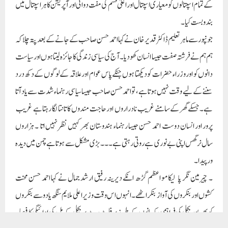
پرور اور انسان دوست احمد حسن جیسا رہنماء ہندوستان بھر کہیں نظر نہیں اتا ۔ ہزاروں
سال نرگس اپنی بے نوری ہے روتی رہتی ہے ۔۔۔بڑی مشکل سے ہوتا ہے چمن میں دیدہ
ور پیدا ۔
۔ چیرمین نگر پالیکا مو اعظم گڑھ انکے دیرینہ رفیق ارشد جمال نے کہا احمد حسن محنت
کشوں اور بنکروں کی آواز بنکر اٹھے ۔انہوں اس وقت وزیر اعلی ملایم سنگھ یادو سے بنکروں
کو بھر پور بجلی کی فراہمی ، کسانوں کے طرز پر فلیٹ ریٹ پر بجلی کے بل کی ادائیگی کا فیصلہ
کرایا۔ پسماندہ طبقات کے مسایل پر حکومت کو متوجہ کرنے کےساتھ معلمین اردوکی
تقرری و مدرسہ بورڈ کےفارغین کی سند کو تسلیم کرانے میں انکا نمایاں کردار رہا ۔۔
سنڈیلہ نگر پالیکا کے چیرمین حاجی ریس انصاری نے انہیں پسماندہ اور بنکروں کامسیحا قرار
دیا جنہوں نے منصفانہ انداز میں کام کر سیاسی رہنماؤں کو سبق دیا ہےکہ بے لوث سیاست
کسے کہتے ہیں ۔
صدر جناب شارق علوی نے کہا احمد حسن ہمارے اسوقت کے ساتھیوں میں سے تھے
جب 1959 میں ہم دونوں نے پولیس ٹریننگ مراد آباد میں ایک ساتھ تربیت حاصل
کی جو اچھے روابط میں بدل گیی ۔انھون نے پولس کی ملازمت میں نہایت ایماندار اور دیانت