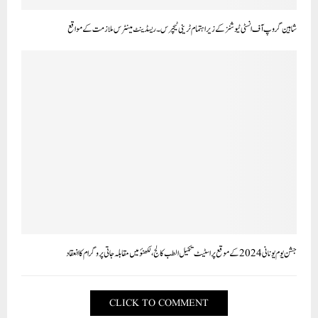
شاہین گروپ آف انسٹی ٹیوشنز کے زیراہتمام ٹرینی ٹیچرس۔ریسڈینٹ مینٹرس ملازمت کے مواقع
جشن یوم یونانی 2024 کے موقع پراسٹیٹ تکمیل الطب کالج،لکھنؤ میں مقابلہ جاتی پروگرام کا انعقاد
CLICK TO COMMENT