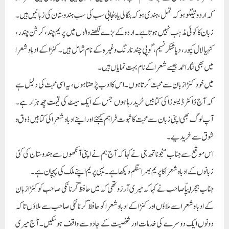
کہ اردو تیلگو ہو کہ تمل، ہند ی ہو کہ بنگالی یا پنجابی سب کی سب ہندوستان کی زبانیں ہیں۔
زبان کا کوئی مذہب نہیں ہوتا ہے۔ اردو کے بڑے لکھنے والوں میں پریم چند، کرشن چندر،
کنہیا لال کپور، دیاشنکرنسیم، گوپی چند نارنگ وغیرہ کے نام شامل ہیں۔ کنڑا کے ادبا و شعرا
میں بھی نثار احمد جیسے شعرا کے نام بہت نمایاں ہیں۔
میں خود کنڑا زبان سے محبت کرتا ہوں۔ اس کاادب پڑھتا ہوں، یہ اسی محبت کی دلیل ہے
کہ آج ڈاکٹر ڈیسوزا کی کتابیں خرید رہا ہوں جس کے ایک سیٹ کی قیمت چھ ہزار ہے۔
آپ لوگ بھی اپنی زبان سے محبت کا ثبوت فراہم کیجئے اور اپنے ادباو شعرا کی کتابیں ذوق و
شوق سے خریدیے۔
اس موقع سے جناب منجوناتھ جی نے کہا کہ آج ہم نے اپنی آنکھوں سے ہندوستان کی کئی
زبانوں کے ادباو شعرا کا پریم بھرا سنگم دیکھا ہے۔ یہی پریم اپنے ملک کی پہچان ہے۔
جناب ہچرایپّا صاحب نے کہاکہ میری آرزو تھی کہ میں حافظؔ کرناٹکی صاحب کو کنڑا زبان
کے ادبا و شعرا سے ملاؤں اور کنڑا کے ادبا وشعرا کو حافظؔ کرناٹکی صاحب سے ملاؤں تا کہ
دونوں ایک دوسرے کی خدمات اور شخصیت کے جادو سے واقف ہوسکیں۔ آج میری