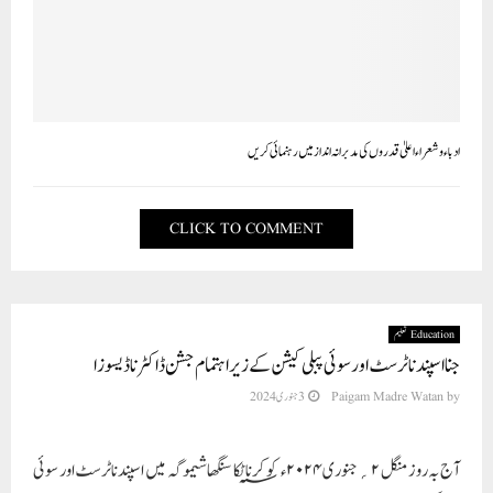
ادباء و شعراء اعلیٰ قدروں کی مدبرانہ انداز میں رہنمائی کریں
CLICK TO COMMENT
Education تعلیم
جنااسپندناٹرسٹ اور سوئی پبلی کیشن کے زیرا ہتمام جشن ڈاکٹر ناڈیسوزا
by
Paigam Madre Watan
3 جنوری 2024
آج بہ روز منگل ۲؍جنوری ۲۰۲۴ء؁ کو کرناٹکا سنگھا شیموگہ میں اسپندناٹرسٹ اور سوئی