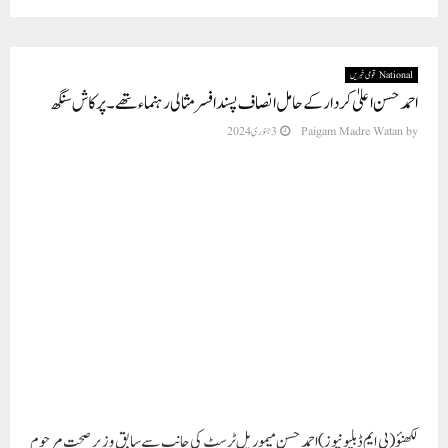
National قومی خبریں
احمد حسن اعلیٰ کردار کے حامل انصاف پسند افسر مثالی رہنماء تھے ۔ پرکاش سنگھ
by
Paigam Madre Watan
3 جنوری 2024
لکھنؤ (پی ایم ڈبلیو نیوز) احمد حسن میموریل ٹرسٹ کی جانب سے سابق وزیر صحت مرحوم
احمد حسن کی 90 ویں یوم پیدائش کے موقع پر گھر والوں کی جانب سے مدرسوں میں
قرآن خوانی اور ایصال ثواب کیا گیا ۔ ٹرسٹ کی جانب سے ؛ احمد حسن : نیک نام سیاست
داں ؛ کے عنوان سے ایک ویبینار کا اہتمام پولیس محکمہ کے دیرینہ ساتھی جناب شارق
علوی کی صدارت میں ہوا ۔
ویبینار میں شرکاء کا استقبال کرتے ہوئے ٹرسٹ کے کنوینر اور احمد حسن کےقریبی ڈاکٹر
عبد القدوس ہاشمی نےکہا احمد حسن صاحب بڑی خوبیوں کے مالک ہوتے ہوے، بھی
انہوں نے اپنی شخصیت کو مشتہر نہیں کیا وہ ایک نڈر بہادر اور انصاف پسند پولس آفیسرکی