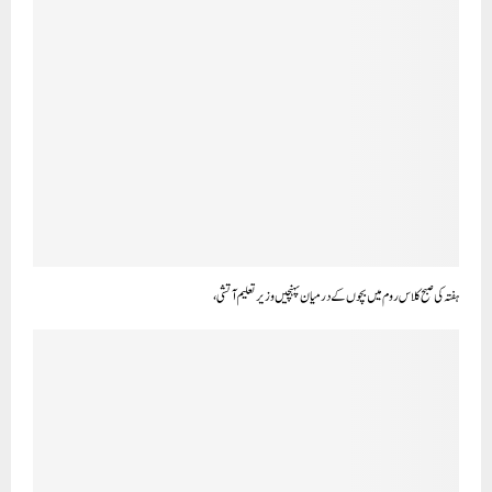
ہفتہ کی صبح کلاس روم میں بچوں کے درمیان پہنچیں وزیر تعلیم آتشی،