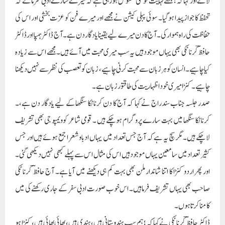
لائے اور کہا کہ؛ مجھے نہایت خوشی محسوس ہورہی ہے کہ میرے سارے ادبی سرمائے کہ
تحفظ کا جواز پیدا ہوگیا۔ سوئی پبلی کیشن نے مجھے اور میرے فن کو عزت بخشی اور اس کی
حفاظت کی راہ ہموار کی۔ آج کا دن میرے لیے یقینا یادگاردن ہے۔ آج ڈاکٹر ہمپااور ڈاکٹر
حافظؔ کرناٹکی بھی یہاں موجود ہیں یہ سب میری محبت میں آئے ہیں۔ مجھے اس سے زیادہ
کیاچاہیے۔انسان کو ہر زبان سے محبت کرنی چاہیے، زبان کو تعصب کی نظر سے نہیں دیکھنا
چاہیے۔ کنڑا میری خوداظہاریت کی طاقتور زبان ہے۔
صدر جلسہ جناب سندراج نے کہا کہ آج کا دن کرناٹکا سنگھا کے لیے یادگار دن ہے،۔
کرناٹکا سنگھا میں بہت سارے پروگرام ہوچکے ہیں ۔ قومی شاعر کوویمپو جی بھی تشریف
لاچکے ہیں۔ مگر سچ یہ ہے کہ آج جس تعداد میں یہاں ادباو شعرا جمع ہوئے ہیں اور جس
کثیر تعداد میں سامعین یہاں موجود ہیں اس کی مثال اس سے پہلے کبھی نہیں دیکھی گئی۔
اور پھر اردو کنڑا کا اتنا شاندار ملن بھی بہت کم ہی دیکھنے میں آیا ہے۔ آج حافظؔ کرناٹکی
صاحب بھی یہاں تشریف فرماہیں۔ اس خوب صورت ادبی سفر کے جاری رکھنے کی میں
کامنا کرتا ہوں۔
ڈاکٹر حافظؔ کرناٹکی نے کہاکہ؛ ہم سب ہندوستانی ہیں، ہندی ہیں، بھائی بھائی ہیں، کنڑا ہو