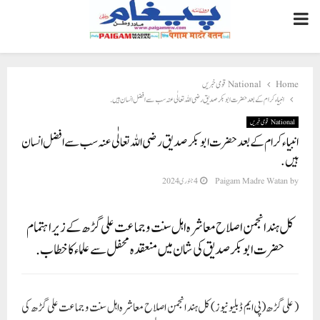
PRIMARY
MENU
Home
National قومی خبریں
انبیاء کرام کے بعد حضرت ابوبکر صدیق رضی اللہ تعالٰی عنہ سب سے افضل انسان ہیں.
National قومی خبریں
انبیاء کرام کے بعد حضرت ابوبکر صدیق رضی اللہ تعالٰی عنہ سب سے افضل انسان
ہیں.
by
Paigam Madre Watan
4 جنوری 2024
کل ہند انجمن اصلاح معاشرہ اہل سنت و جماعت علی گڑھ کے زیر اہتمام
حضرت ابوبکر صدیق کی شان میں منعقدہ محفل سے علماء کا خطاب.
( علی گڑھ(پی ایم ڈبلیو نیوز) کل ہند انجمن اصلاح معاشرہ اہل سنت و جماعت علی گڑھ کی