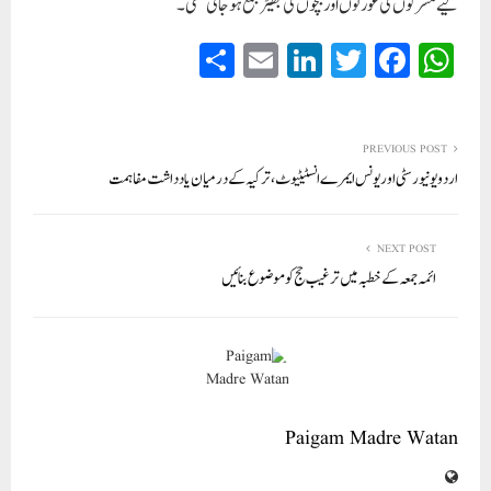
لیے مشرکوں کی عورتوں اور بچوں کی بھیڑ جمع ہو جاتی تھی۔
S
E
Li
T
Fa
W
ha
m
nk
wi
ce
ha
re
ail
ed
tte
bo
ts
In
r
ok
A
PREVIOUS POST
اردو یونیورسٹی اور یونس ایمرے انسٹیٹیوٹ، ترکیہ کے درمیان یادداشت مفاہمت
pp
NEXT POST
ائمہ جمعہ کے خطبہ میں ترغیب حج کو موضوع بنائیں
Paigam Madre Watan