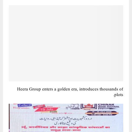
کشمیریت کی جڑ اردو، فارسی اور کشمیری زبانوں میں پیوست ہے: پروفیسر مفتی مدثر فاروقی