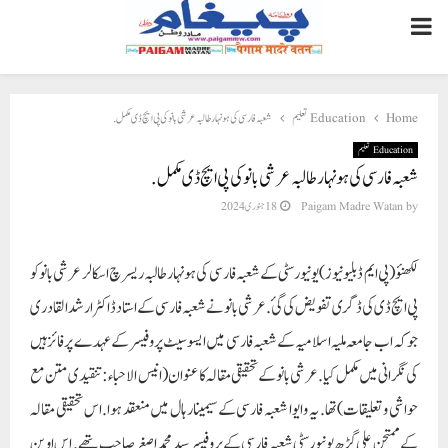
PRIMARY
MENU
شعبہ فارسی کی ہونہار طالبہ عرشی بانو کی پی ایچ ڈی مکمل.
Education تعلیم
Home
Education تعلیم
شعبہ فارسی کی ہونہار طالبہ عرشی بانو کی پی ایچ ڈی مکمل.
18 جنوری 2024
Paigam Madre Watan
by
لکھنؤ (پی ایم ڈبلیو نیوز) یونیورسٹی کے شعبہ فارسی کی ہونہار طالبہ ریسرچ اسکالر عرشی بانو کو
پی ایچ ڈی کی ڈگری تفویض کی گئ. عرشی بانو نے شعبہ فارسی کے استاد ڈاکٹر ارشد القادری
جو کہ اب جامعہ ملیہ اسلامیہ کے شعبہ فارسی میں ایسوسیٹ پروفیسر کے عہدے پر فائز ہیں
کی نگرانی میں مکمل کیا. عرشی بانو کے تحقیقی مقالہ کا عنوان(انیس الاحباء :تنقیدی متن مع
حواشی و تعلیقات) تھا. یہ وایوا شعبہ فارسی کے سیمینار ہال میں منعقد ہوا. اس تحقیقی مقالہ
کے ممتحن علی گڑھ یونیورسٹی شعبہ فارسی کے پروفیسر سید محمد اصغر صاحب تھے. اس اوپن