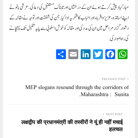
مبارکباد پیش کرتے ہوئے ان کے درخشاں اور تابناک مستقبل کی دعا کی. عرشی بانو نے
اپنے اساتذہ، عزیز و اقرباء اور احباب کا شکریہ ادا کیا. جن کی شفقت اور توجہ نے مقالہ کے
دشوار گزار مراحل میں ان کی مدد کی اور مقالہ کو خوش اسلوبی سے پایہ تکمیل تک پہنچانے
کی راہ ہموار کی.
S
E
Li
T
Fa
W
ha
m
nk
wi
ce
ha
re
ail
ed
tte
bo
ts
In
r
ok
A
PREVIOUS POST
MEP slogans resound through the corridors of
pp
Maharashtra : Sunita.
NEXT POST
लक्षद्वीप की प्रधानमंत्री की तस्वीरों ने यूं ही नहीं मचाई
हलचल