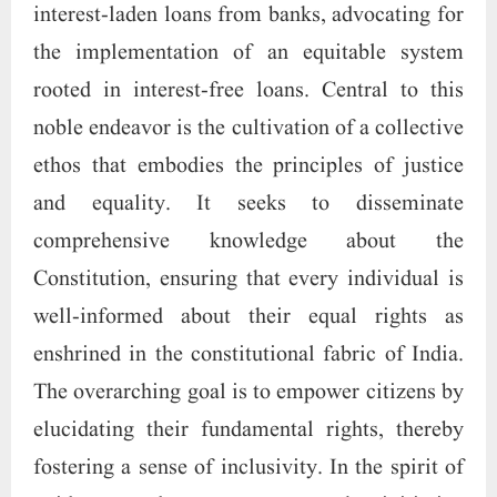
guidance and encouragement, the initiative
aspires to illuminate pathways for individuals
to navigate the intricacies of their rights,
ensuring timely access and active participation
in the developmental trajectory of the nation.
Through such concerted efforts, the vision
endeavors to weave a harmonious tapestry,
embracing the diverse threads that contribute
to the mosaic of our collective identity.
Initiating a transformative initiative, the
mission is dedicated to fostering an atmosphere
conducive to the integration of educated
individuals grappling with unemployment into