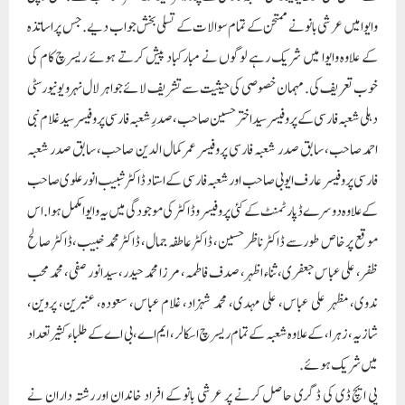
وایوا میں عرشی بانو نے ممتحن کے تمام سوالات کے تسلی بخش جواب دیے. جس پر اساتذہ
کے علاوہ وایوا میں شریک رہے لوگوں نے مبارکباد پیش کرتے ہوئے ریسرچ کام کی
خوب تعریف کی. مہمان خصوصی کی حیثیت سے تشریف لائے جواہر لال نہرو یونیورسٹی
دہلی شعبہ فارسی کے پروفیسر سید اختر حسین صاحب، صدرِ شعبہ فارسی پروفیسر سید غلام نبی
احمد صاحب، سابق صدر شعبہ فارسی پروفیسر عمر کمال الدین صاحب، سابق صدر شعبہ
فارسی پروفیسر عارف ایوبی صاحب اور شعبہ فارسی کے استاد ڈاکٹر شبیب انور علوی صاحب
کے علاوہ دوسرے ڈپارٹمنٹ کے کئی پروفیسر و ڈاکٹر کی موجودگی میں یہ وایوا مکمل ہوا. اس
موقع پر خاص طور سے ڈاکٹر ناظر حسین، ڈاکٹر عاطفہ جمال، ڈاکٹر محمد خبیب، ڈاکٹر صالح
ظفر، علی عباس جعفری، ثناء اظہر، صدف فاطمہ، مرزا محمد حیدر، سید انور صفی، محمد محب
ندوی، مظہر علی عباس، علی مہدی، محمد شہزاد، غلام عباس، سعودہ، عنبرین، پروین،
شازیہ، زہرا، کے علاوہ شعبہ کے تمام ریسرچ اسکالر، ایم اے، بی اے کے طلباء کثیر تعداد
میں شریک ہوئے.
پی ایچ ڈی کی ڈگری حاصل کرنے پر عرشی بانو کے افراد خاندان اور رشتہ داران نے