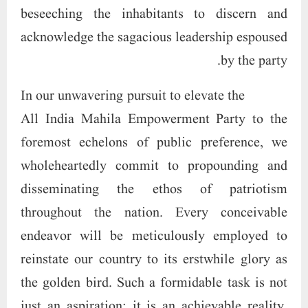
just an aspiration; it is an achievable reality.
These profound aspirations were elucidated by
Mutiur Rahman Aziz, the esteemed All India
President for the Minorities Department,
during an ongoing press release, underscoring
the party’s steadfast dedication to national
resurgence.The detailed elucidation
underscored the imperative of fostering
awareness among the populace regarding
children’s education. Dr. Shaikh’s noble vision
extends to the establishment of educational
centers, particularly in regions where
educational attainment is either lacking or falls
below the desired standards. Embarking on a