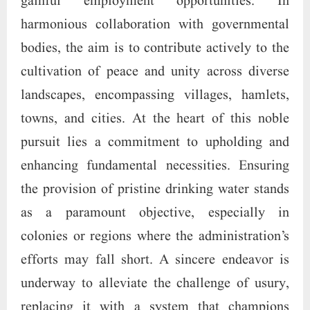
replacing it with a system that champions
interest-free loans and extends support to those
aspiring to advance in every conceivable
manner. In embracing these initiatives, the
vision seeks to weave a fabric of progress,
fostering not only employment opportunities
but also contributing to the broader canvas of
communal harmony, ensuring the well-being of
communities and regions at large. In a
philanthropic stride, the mission is dedicated to
extending legal support to individuals confined
in various penitentiaries nationwide,
particularly those ensnared by financial
constraints hindering their ability to meet legal