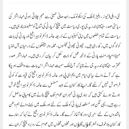
پارٹی قیادت کو تسلیم
کرنے کے لئے اپیل کر رہے ہیں۔ آل انڈیا مہیلا امپاورمنٹ پارٹی عوام کی پہلی پسند بنے
اس کے لئے ہم دل و جان سے لگ کر ملک میں حب الوطنی کے جذبے کو عام کریں گے،
اور ملک کو ایک بار پھر سونے کی چڑیا بنانے کے لئے ہر وہ ممکن کوشش کریں گے جو ہم سے
ہو سکے گا۔ ان باتوں کی معلومات مطیع الرحمن عزیز کل ہند صدر برائے اقلیتی شعبہ نے
اپنے جاری ایک پریس ریلیز میں دی ہے۔
مطیع الرحمن عزیز نے مزید بتایا کہ اس طرح کے بہت سارے کارہائے نمایاں عالمہ ڈاکٹر
نوہیرا شیخ کی سرکردگی میں کیا جا رہا ہے۔ یہی نہیں بلکہ اس طرح کے ہزاروں اور لاکھوں
امور ہیں جن کو انجام دینا باقی ہے، جنہیں وقت کے ساتھ ساتھ تکمیل کو پہنچایا جائے گا۔
سماجی کارکن کے طور پر مشہور عالمہ ڈاکٹر نوہیرا شیخ کے عزائم میں وہ تمام ملک بھر کے امور
اور پیچیدگیاں شامل ہیں جنہیں بہت پہلے انجام دے دئے جانے چاہئے ، لیکن ہمارے
ملک کی بدقسمتی کہ پیارے وطن کو وہ جگر والے لوگ حاصل نہ ہو سکے۔ تفصیلی طور پر بتایا
گیا کہ بچوں کی تعلیم کے متعلق لوگوں میں بیداری پیدا کرنا۔ خاص طور پر ملک کے ان