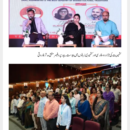
IGNOU Celebrates Six Years of NEP 2020 with ‘Shiksha
Sankalp’ Experts Deliberate on Innovation, AI, Skilling and
Indian Knowledge Systems
CLICK TO COMMENT
Delhi دہلی
مہاراشٹر ایم ای پی کے نعروں سے گونج رہا ہے:سنیتا
17 جنوری 2024
Paigam Madre Watan
by
ہمارے کارکنان مستعدی سے عوام تک پہنچ رہے ہیں:ڈاکٹر
نوہیرا شیخ