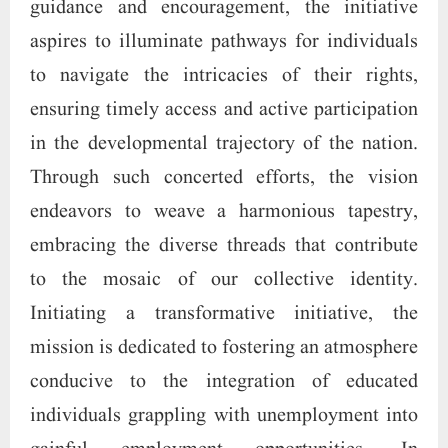
gainful employment opportunities. In
harmonious collaboration with governmental
bodies, the aim is to contribute actively to the
cultivation of peace and unity across diverse
landscapes, encompassing villages, hamlets,
towns, and cities. At the heart of this noble
pursuit lies a commitment to upholding and
enhancing fundamental necessities. Ensuring
the provision of pristine drinking water stands
as a paramount objective, especially in
colonies or regions where the administration’s
efforts may fall short. A sincere endeavor is
underway to alleviate the challenge of usury,