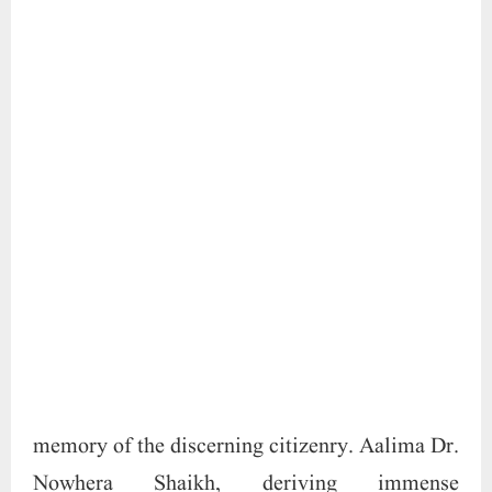
Nowhera Shaikh, deriving immense
satisfaction from the unwavering commitment
exhibited by her dedicated cadre, articulates
that the concerted endeavors of our party
members are bearing fruit in effectively
connecting with the populace. This steadfast
dedication and assiduous effort, she believes,
herald a promising epoch for the party,
resonating not only within the national fabric
but also extending its impact to the compatriots
residing within our borders. Dr. Nowhera
Shaikh further accentuates that the valorous
outreach of our workers transcends the rustic
landscapes, as they fearlessly traverse villages,