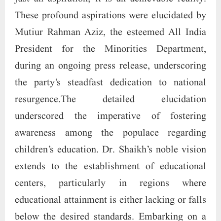
noble mission, the endeavor seeks to instill
awareness and inspiration for pursuing higher
education among students facing the
unfortunate circumstance of discontinuation
due to extreme economic constraints. Another
pivotal objective involves fostering
consciousness within the populace, urging
them to partake in electoral processes grounded
in public issues and developmental concerns.
Empowering women takes center stage, with a
vision to nurture their education, skills, and
self-reliance, steering them towards a more
fulfilling journey of development.