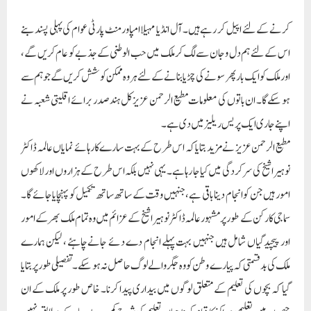
افزائی کرنا تاکہ وہ وقت پر اپنے حقوق کو حاصل کر سکیں اور ترقی کی رفتار میں خود کو شامل
کر سکیں۔
تعلیم یافتہ بے روزگار افراد کو ملازمت سے منسلک کرنے کے لئے ماحول تیار کرنا۔
دیہاتوں، محلوں، قصبوں، شہروں وغیرہ میں امن اور ہم آہنگی کے فروغ کیلئے حکومت سے
تعاون کرنا کیونکہ امن اور ہم آہنگی آپسی بھائی چارہ ملکی سلامتی اور ترقی کے لئے بنیادی چیز
ہے جسے برقرار رکھنے اور فروغ دینے کی بہت سخت ضرورت ہے۔ایسی کالونیوںیا علاقوں
میں پینے کے صاف پانی کا مناسب انتظام کرنا جہاں انتظامیہ کی طرف سے پینے کا پانی
مناسب طریقے سے فراہم نہیں کیا جاتا ہے۔سود کی لعنت کے رواج کو ختم کرکے بغیر سود
کے قرض فراہم کرانا اور آگے بڑھنے کی کوشش کرنے والوں کو ہر ممکن طریقے سے ان
کی ضروریات میں مدد فراہم کرنا ہے۔ایسے لوگوں کو قانونی مدد فراہم کرنا جو ملک کی
مختلف جیلوں میں قید ہیں اور اپنی غربت کی وجہ سے وہ کورٹ کچہری کے اخراجات کو
برداشت کرنے کی پوزیشن میں نہیں ہیں، ان کو مالی تعاون کے ساتھ قانونی مدد فراہم
کرنا۔غریب اور محتاج لوگوں کو بہترین تجاویز اور بہترین مشورے دینا تاکہ مہنگائی کے