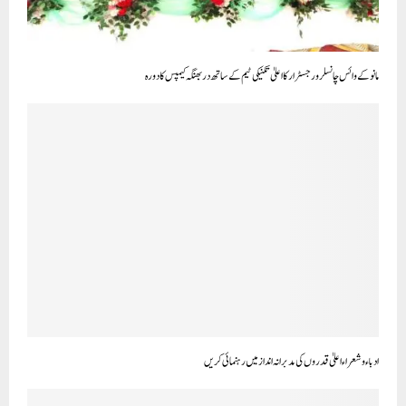
مانو کے وائس چانسلر و رجسٹرارکا اعلیٰ تکنیکی ٹیم کے ساتھ دربھنگہ کیمپس کا دورہ
ادباء و شعراء اعلیٰ قدروں کی مدبرانہ انداز میں رہنمائی کریں