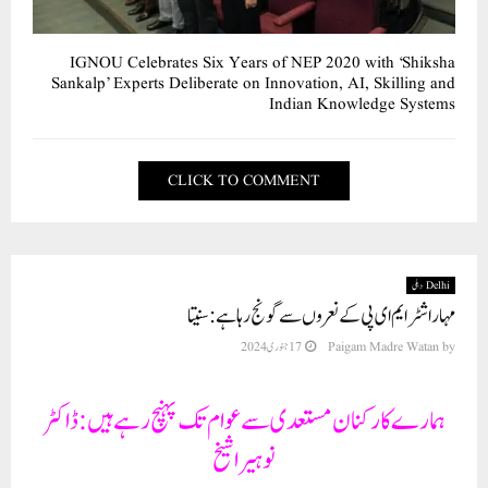
نئی دہلی (نیوز ریلیز) ملک کی ایکونومک راجدھانی ممبئی سے مہم چلاتی ہوئی مہاراشٹر کی
ریاستی صدر سنیتا تاپسندریہ جی پوری ریاست میں پہنچ کر پارٹی کی شاخ کو مضبوط بنا رہی ہیں۔
ریاست کے تمام ضلعوں میں اپنی کمیٹیوں کے ذریعہ عالمہ ڈاکٹر نوہیرا شیخ اور پارٹی کی بات
کو لوگوں میں رکھ رہی ہیں۔ چھوٹی چھوٹی مجلسوں، محلہ وار بیٹھکوں کے درمیان آل انڈیا
مہیلا امپاورمنٹ پارٹی کے لائحہ عمل کو بہت کھل کر بیان کر رہی ہیں۔ مہاراشٹر صدر
محترمہ سنیتا تاپسندریہ جی نے بتایا کہ آج ملک سمیت مہاراشٹر اس بات سے واقف ہو چکا
ہے کہ آنے والے سیاسی ایام میں ایم ای پی اور عالمہ ڈاکٹر نوہیرا شیخ کی قیادت کو کوئی
فراموش نہیں کر سکے گا۔ اپنے کارکنان کے جہد مسلسل سے عالمہ ڈاکٹر نوہیرا شیخ خوش
ہوتے ہوئے کہتی ہیں کہ ہماری پارٹی ممبران عوام تک پہنچ بنانے میں کامیابی حاصل کر
رہے ہیں۔ یہی لگن اور مستعدی پارٹی کو ملک کے لئے اور ملک میں بسنے والے ہم وطن
باشندوں کے لئے سنہری دور کا آغاز کرے گا۔ عالمہ ڈاکٹر نوہیرا شیخ نے کہا کہ ہمارے
کارکنان بلا خوف وخطر گاﺅں گاﺅں اور محلوں محلوں میں عوام کے رو برو پہنچ کر ان سے