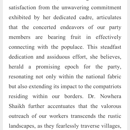
beseeching the inhabitants to discern and
acknowledge the sagacious leadership espoused
by the party.
In our unwavering pursuit to elevate the
All India Mahila Empowerment Party to the
foremost echelons of public preference, we
wholeheartedly commit to propounding and
disseminating the ethos of patriotism
throughout the nation. Every conceivable
endeavor will be meticulously employed to
reinstate our country to its erstwhile glory as
the golden bird. Such a formidable task is not