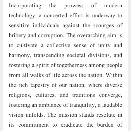
interest-laden loans from banks, advocating for
the implementation of an equitable system
rooted in interest-free loans. Central to this
noble endeavor is the cultivation of a collective
ethos that embodies the principles of justice
and equality. It seeks to disseminate
comprehensive knowledge about the
Constitution, ensuring that every individual is
well-informed about their equal rights as
enshrined in the constitutional fabric of India.
The overarching goal is to empower citizens by
elucidating their fundamental rights, thereby
fostering a sense of inclusivity. In the spirit of