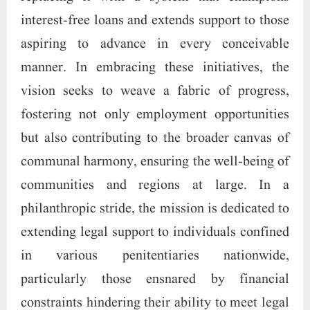
expenses. A compassionate facet of this
endeavor involves providing financial backing
to the less privileged, ensuring equitable access
to legal aid. Amidst the prevailing challenge of
inflation, the mission takes a proactive stance
in offering optimal counsel and
recommendations to alleviate the impact on
citizens, recognizing the gravity of this
pervasive issue affecting every stratum of the
populace. In the realm of public welfare, a
pivotal component of the initiative is the
dissemination of knowledge regarding the
hazards associated with alcohol and other