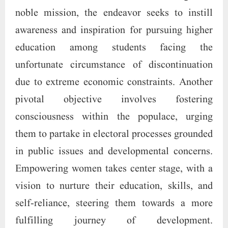
Incorporating the prowess of modern
technology, a concerted effort is underway to
sensitize individuals against the scourges of
bribery and corruption. The overarching aim is
to cultivate a collective sense of unity and
harmony, transcending societal divisions, and
fostering a spirit of togetherness among people
from all walks of life across the nation. Within
the rich tapestry of our nation, where diverse
religions, cultures, and traditions converge,
fostering an ambiance of tranquility, a laudable
vision unfolds. The mission stands resolute in
its commitment to eradicate the burden of