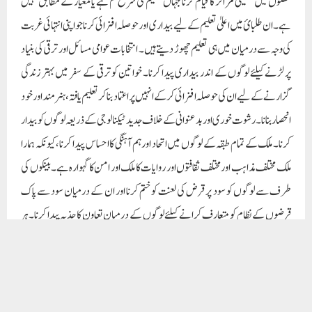
مسائل کو حل کرنے کے لئے ان کو مدد فراہم کی جاسکے، کیونکہ اس وقت مہنگائی انتہائی
سنگین مسئلہ ہے اور ملک کا ہر شخص مہنگائی سے متاثر ہورہا ہے۔ شراب اور دوسری نشیلی
چیزوںکے استعمال کے نقصانات اور اس کے استعمال کے خوفناک نتائج کے بارے میں آگاہ
کرنا، ساتھ ہی ساتھ انہیں ان اشیا کا استعمال نہ کرنے اور اس سے بچاﺅ کے لئے رہنمائی
کرنا۔
Paigam Madre Watan
RELATED POSTS