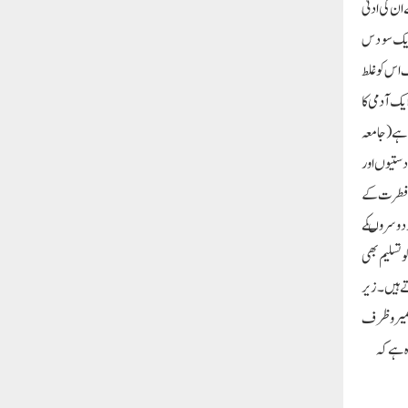
ان کی ادنیٰ
ں ایک سو دس
 اس کو غلط
ک آدمی کا
قاب کشائی کرتی ہے (جامعہ
دستیوں اور
ص فطرت کے
ر دوسروںکے
 تسلیم بھی
ے ہیں۔زیر
 ضمیر وظرف