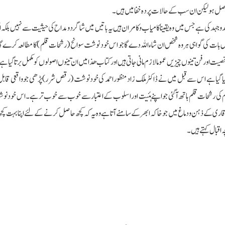
ص حاصل ہو لیکن ان سب کے حالات پردہ خفا میں ہیں۔
جہد کی ہے جس میں وہ یقینا کامیاب وکامران ہیں یہ باتیں میں شاگرد و مداح کی حیثیت سے نہیں بلکہ ا
 بات کی گواہی ہر وہ شخص ان شاءاللہ دے گا جو اس خود نوشت سوانح (رشحات قلم ) کا مطالعہ کرے گا 
 اور فن تینوں چیزیں عموما لازم مانی جاتی ہیں اور کتاب ھذا میں ان تینوں اصولوں کو مکمل برتا گیا ہ
گیا ہے اس سے قبل میں نے ڈاکٹر ملک زاد منظور احمد کی خودنوشت (رقص شرر )پڑھی جو واقعی قابل
حترم کی رشحات قلم ہاتھ آگئی جو اپنے ہئیت اور اسلوب کے اعتبار سے خوب سے خوب تر ہے۔اس خود نو
اری کے ذہن ودماغ میں جو خاکہ ابھر کے سامنے آتا ہے وہ یہ کہ کچھ حاصل کرنے کے لئے اپنا بہت کچھ 
ہ اقبال کہتے ہیں۔