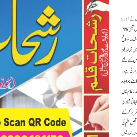
 نے مولانا
بلی کا نام
 نوشت سوانح
ں خواہ عجز
 جس کے لئے
م ہوتی ہے۔
منے جوابدہ
رف عام میں
انی شاد کی
تحریر کرکے
اقص علم کی
مسند تدریس