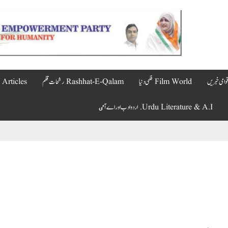
Film World فلمی دنیا
Rashhat-E-Qalam رشحات قلم
Articles مضامین
Urdu Literature & A.I. اردو ادب اور اے آٸ