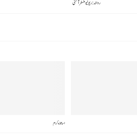
روانہ: ریونیو منسٹر آتشی
اساتذہ کرام