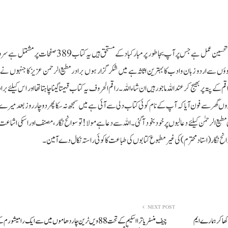
بہر صورت خود نوشت سوانح (رشحات قلم )سوانح نگار (استاد محترم)کا قابل تحسین عمل ہے جس پر آپ بجا طور پر مبارکباد کے 
 سے اردو زبان وادب کا بہترین اثاثہ ہے میں شکر گزار ہوں برادر مطیع الرحمن عزیز کا جنہوں نے راقم
ہ پر بھیج کر عنداللہ ماجور ہیں ان شاءاللہ۔راقم الحروف یہ کتاب قیمتاً لینا چاہتا تھا اور اس کیلئے 
گھر سے فون آیا کہ آپ کے نام کوئی کتاب دلی سے آئی ہے میں سمجھ نہ سکا پھر دو چار روز بعد میرے 
یع الرحمٰن کیلئے دعا لبوں پر خود بخود آگئی۔اللہ سے دعا ہے مولا! تو سوانح نگار ،مصنف اور اسکی اشا
ح نگار (استاد محترم)کی غیر مطبوع کتابوں کی طباعت کا کوئی راستہ نکال دے آمین۔
NEXT POST
کھا کر ہمارے ایم
چیف منسٹر یاترا اسکیم کے تحت 88ویں ٹرین چار دھاموں میں سے ایک رامیشو