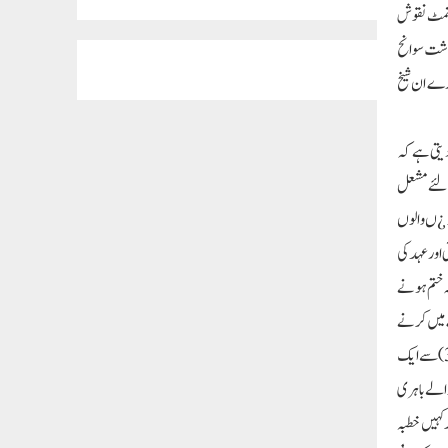
 انمٹ نقوش
نوشت سوانح
ارے ان شیخ
کر وعمل بھی دیتی ہے کہ
کے لئے مشعل
او ¿ں والوں
اور عہد کی
سے خود نوشت کا قاری نہ ختم ہونے
ے میں کرنے
کے ساتھ ساتھ اہالیان شہر بنارس کی اس عصبیت کا برملا اظہار بھی کیا ہے جس میں کیا عامی کیا عالم سب مبتلا ہیں مذکورہ عنوان کے ایک ضمنی عنوان( تجاویز وسفارشات ص:351)سے ایک
الے باہری
 کہیں خطبہ