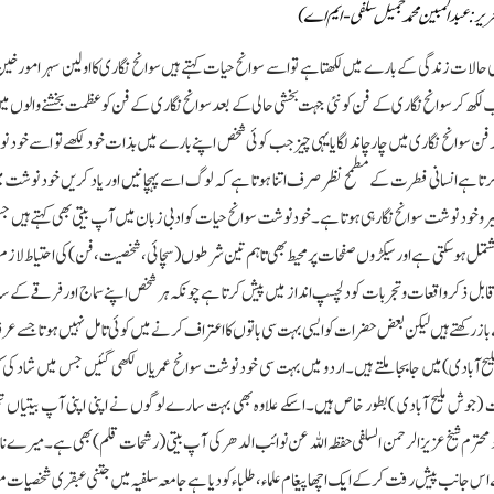
ریر:عبدالمبین محمد جمیل سلفی -ایم اے)
کی حالات زندگی کے بارے میں لکھتا ہے تو اسے سوانح حیات کہتے ہیں سوانح نگاری کا اولین سہرا مورخین
ھ کر سوانح نگاری کے فن کو نئی جہت بخشی حالی کے بعد سوانح نگاری کے فن کو عظمت بخشنے والوں میں ش
کھ کر فن سوانح نگاری میں چار چاند لگایایہی چیز جب کوئی شخص اپنے بارے میں بذات خود لکھے تو اسے خود
ا ہے انسانی فطرت کے مطمح نظر صرف اتنا ہوتا ہے کہ لوگ اسے پہچانیں اور یاد کریں خود نوشت می
و خود نوشت سوانح نگار ہی ہوتا ہے۔خود نوشت سوانح حیات کو ادبی زبان میں آپ بیتی بھی کہتے ہیں
 مشتمل ہوسکتی ہے اور سیکڑوں صفحات پر محیط بھی تاہم تین شرطوں (سچائی،شخصیت ، فن)کی احتیاط لاز
قابل ذکر واقعات وتجربات کو دلچسپ انداز میں پیش کرتا ہے چونکہ ہر شخص اپنے سماج اور فرقے کے سا
 باز رکھتے ہیں لیکن بعض حضرات کو ایسی بہت سی باتوں کا اعتراف کرنے میں کوئی تامل نہیں ہوتا جسے ع
لیح آبادی)میں جابجا ملتے ہیں۔اردو میں بہت سی خود نوشت سوانح عمریاں لکھی گئیں جس میں شاد کی کہ
ات (جوش ملیح آبادی )بطور خاص ہیں۔اسکے علاوہ بھی بہت سارے لوگوں نے اپنی اپنی آپ بیتیاں 
 محترم شیخ عزیزالرحمن السلفی حفظہ اللہ عن نوائب الدھر کی آپ بیتی (رشحات قلم)بھی ہے۔میرے ن
ے اس جانب پیش رفت کرکے ایک اچھا پیغام علماء، طلباءکودیا ہے جامعہ سلفیہ میں جتنی عبقری شخصیات 