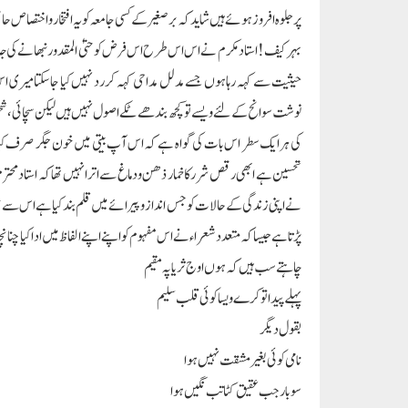
پر جلوہ افروز ہوئے ہیں شاید کہ برصغیر کے کسی جامعہ کو یہ افتخار واختصا
بہر کیف! استاد مکرم نے اس اس طرح اس فرض کو حتیٰ المقدور نبھانے کی جدو
حیثیت سے کہہ رہا ہوں جسے مدلل مداحی کہہ کر رد نہیں کیا جاسکتا میری اس
نوشت سوانح کے لئے ویسے تو کچھ بندھے ٹکے اصول نہیں ہیں لیکن سچائی، شخصیت
کی ہرایک سطر اس بات کی گواہ ہے کہ اس آپ بیتی میں خون جگر صرف کیا 
تحسین ہے ابھی رقص شرر کا خمار ذھن ودماغ سے اترا نہیں تھا کہ استاد م
نے اپنی زندگی کے حالات کو جس انداز وپیرائے میں قلم بند کیا ہے اس سے ق
پڑتا ہے جیسا کہ متعدد شعراءنے اس مفہوم کو اپنے اپنے الفاظ میں ادا کیا چنانچ
چاہتے سب ہیں کہ ہوں اوج ثریا پہ مقیم
پہلے پیدا تو کرے ویسا کوئی قلب سلیم
بقول دیگر
نامی کوئی بغیر مشقت نہیں ہوا
سو بار جب عقیق کٹا تب نگیں ہوا