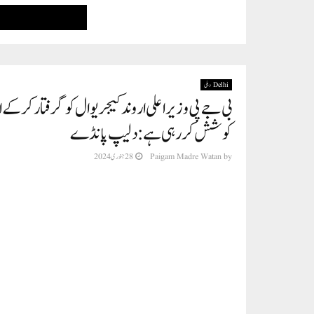
Delhi دہلی
بی جے پی وزیر اعلی اروند کیجریوال کو گرفتار کرکے 
کوشش کر رہی ہے: دلیپ پانڈے
by
Paigam Madre Watan
28 جنوری 2024
نئی دہلی(پی ایم ڈبلیو نیوز)بی جے پی وزیر اعلی اروند کیجریوال کو گرفتار کر
کو AAP چھوڑ 
کہیں۔ انہوں نے کہا کہ بار بار کی ناکامیوں کے باوجود بی جے پی آپ کے ایم
ایم ایل ایز نے دہلی کے عوام کے مینڈیٹ اور بی جے پی کے منی آرڈر کو سر
اے پی کے سچے محب وطن ایم ایل اے کو خریدنے کی صلاحیت نہیں ہے۔ ہمارے