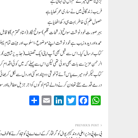
بڑی ناگفتنی میرے غم دل کی کہانی ہے
فریب زندگانی میں نے ساری عمر کھایا ہے
حصول علم کی خاطر بہت ہی دکھ اٹھایا ہے
عمدہ اور دیدہ زیب ہے خود نوشت اپنے موضوع ،اسلوب اور ہیئت تمام پہلوؤں
کتاب ارسال کیا ۔اس سے قبل بھی آپ اپنی ایک تصنیف( جذبہ ¿ شاہین)راقم کے پت
الرحمن عزیز سے بات بھی ہوئی تھی لیکن اس سے پہلے کہ میں کوئی اقدام کروں 
کتاب لیکر خود میرے پاس آئے تو خوشی دوچند ہوگئی اور دل سے نکل کر بھائی مط
درمے قدمے سخنے تعاون کرنے والے تمام لوگوں کو اجر جزیل عطا فرما اور سوان
S
E
Li
T
Fa
W
ha
m
nk
wi
ce
ha
re
ail
ed
tte
bo
ts
In
r
ok
A
PREVIOUS POST
بی جے پی وزیر اعلی اروند کیجریوال کو گرفتار کرکے اے اے پی کو تباہ کرنے کا خوف د