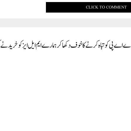
CLICK TO COMMENT
اے اے پی کو تباہ کرنے کا خوف دکھا کر ہمارے ایم ایل ایز کو خریدنے 
کے عام آدمی پارٹی کو تباہ کرنے کی دھمکی دکھا کر ہمارے ایم ایل ایز کو خریدنے کی کوشش کر رہی ہے۔ ہر
کر بی جے پی میں شامل ہونے کے لیے 25-25 کروڑ روپے کا لالچ دیا جا رہا ہے۔ ہفتہ کو پارٹی ہیڈ کوارٹر میں پریس کانفرنس کر آپ کے سینئر لیڈر دلیپ پا
 ایل ایز کو توڑنے اور خریدنے کی مسلسل کوشش کر رہی ہے۔ لیکن پہلے کی طرح اس بار بھی اروند کیجریوا
فہرست مسترد کردیا. انہوں نے کہا کہ بھلے ہی بی جے پی پوری دنیا کو خرید سکتی ہے لیکن اس کے پاس
 پاس ان ایم ایل اے کے ثبوت ہیں جن سے بی جے پی نے رابطہ کیا ہے۔عام آدمی پارٹی کے سینئر لی