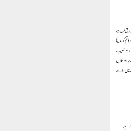
مستحق ہیں یہ کتاب 389 صفحات پر مشتمل ہے سرورق نہایت
 کو ہدیتاً
برادرم شعیب
برادر کلاں
عت میں دامے
رم کے لیے