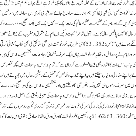
 ہیں مگر رئیسان بنارس اور ان کے محلہ میں رہنے والوں کا یہی طرز ہے انکے یہاں ہم تم میں بڑا فرق ہے 
گر خدانخواستہ کسی ادنی شہری کا کسی اہم استاد سے معاملہ پڑجائے اور شہری آدمی اس معاملہ میں سو نہی
ہی کریں گے اور باہر کے عظیم سے عظیم عالم کی بات ایک سو نہیں ایک بیس فیصد صحیح ہو تو سارے لوگ
ہ ایک دو سال کا نہیں چالیس سال کا ہے۔بقول شاعر”بہت دیکھے ہیں ہم نے مشرق ومغرب کے میخانے“اور ای
نہیں سارے لوگوں کا ہے جاہل ہو یا عالم متقی ہو یا پارسا سب اسی رنگ میں رنگے ہوئے ہیں ”(ص :352؍53)اسی طرح یہ خود نوشت ان مخفی حقائق کی بھی ن
ر مرور ایام نے پردہ ڈال دیا تھایہ خود نوشت جہاں ایک طرف نظمائ، جامعات ومنتظمین مدارس کی چیرہ 
دوسری جانب اس بات کا اشارہ بھی بین السطور سے کررہی ہے کہ تمام مدارس وجامعات میں کچھ مخصو
ر اپنے مفاد کی روٹیاں سینکتے ہیں یہ اپنے عیوب ونقائص کو تملق کے ریشمی رومال میں چھپاتے ہیں او
ں میں صرف دھول ہی نہیں بلکہ پتھر بھی جھونکتے ہیں اور منتظمین مدارس ان کی ہر صحیح وغلط راے کو
ان لازمی ہوتا ہے اور یہی تمام لوگ دراصل مدارس وجامعات کی تنزلی وپستی کے اصل ذمہ دار ہوت
 از ابتداءتا انتہاءخود داری کی زندگی بسر کی غربت اور عسر میں زندگی گزار دی لیکن دوسروں کے مانند
ت کا گواہ ہے کہ