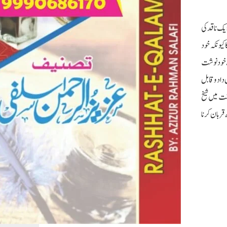
یک ناقد کی
کیونکہ خود
ے خود نوشت
 داد وقابل
شت میں شیخ
قربان کرنا