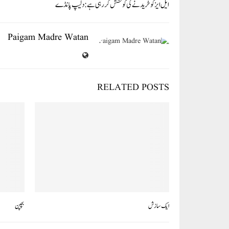
pp
ایل ایز کو خریدنے کی کوشش کر رہی ہے: دلیپ پانڈے
Paigam Madre Watan
RELATED POSTS
ایک سازش
بچپن