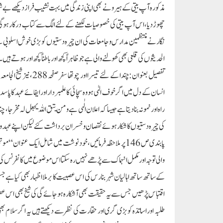
مذکورہ آپ بیتی کے ہیرو نے بھی اپنی زندگی میں بہت نشیب فراز دیکھے بے
چھوڑ دیا،اس آپ بیتی کی خصوصیات لکھنے کے لئے الگ سے کتاب درکار ہوگی لی
نگار نے منتظمین مدارس وجامعات کی ان چیرہ دستیوں کو بڑی خوش اسلوبی س
الحدیثوں کی قلعی بھی کھولنے والی ہے جو ظاہراً کچھ اور باطناً کچھ اور ہوتے ہیں۔
انسان کے دل میں اگر خوف الہٰی ہو وہ سچائی کا علمبردار اور ایفائے عہد کا 
راہ اور نمونہ بنادیتا ہے جیسا کہ اعلان الٰہی ہے ومن یتق اللہ یجعل لہ مخرجا،چ
کی چیرہ دستیوں کا شکار ہوئے نقصان وخسران برداشت کئے لیکن اپنے عہد وپیما
والی توجہ اور مکمل انہماک سے پڑھے نہیں رہ سکتا اس موضوع میں کانفرنس کی
اقتباس پڑھیں جس سے یہ حقیقت بھی آشکارہ ہوجائے گی کی شیخ بھی اس
طلبہ اور اساتذہ کو بڑی گری اور حقارت کی نظر سے دیکھتے ہیں یہ اگر سلام 