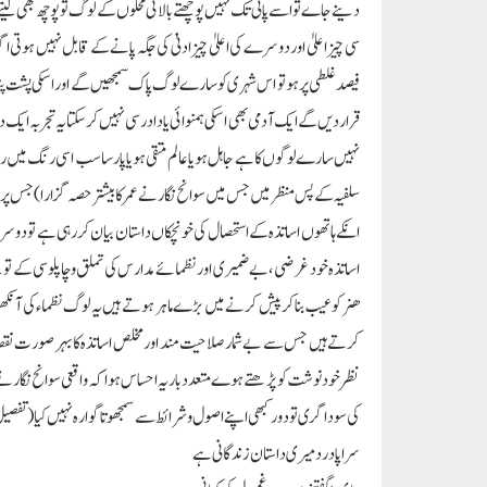
دینے جاے تو اسے پانی تک نہیں پوچھتے بالائی محلوں کے لوگ تو پوچھ بھی لیتے
سی چیز اعلیٰ اور دوسرے کی اعلیٰ چیز ادنیٰ کی جگہ پانے کے قابل نہیں ہوتی ا
فیصد غلطی پر ہو تو اس شہری کو سارے لوگ پاک سمجھیں گے اور اسکی پشت پنا
قرار دیں گے ایک آدمی بھی اسکی ہمنوائی یا داد رسی نہیں کرسکتا یہ تجرب
سلفیہ کے پس منظر میں جس میں سوانح نگار نے عمر کا بیشتر حصہ گزارا)جس پ
انکے ہاتھوں اساتذہ کے استحصال کی خونچکاں داستان بیان کررہی ہے تو 
اساتذہ خود غرضی، بے ضمیری اور نظمائے مدارس کی تملق وچاپلوسی کے توئے پ
ھنر کو عیب بناکر پیش کرنے میں بڑے ماہر ہوتے ہیں یہ لوگ نظماءکی آنکھو
کرتے ہیں جس سے بے شمار صلاحیت مند اور مخلص اساتذہ کا بہر صورت نقص
نظر خود نوشت کو پڑھتے ہوے متعدد بار یہ احساس ہوا کہ واقعی سوانح نگار نے
کی سوداگری تو دور کبھی اپنے اصول وشرائط سے سمجھوتا گوارہ نہیں کیا (تفصیل صفحہ: 360؍61،62،63پر دیکھیں)خود نوشت کا ورق ورق بالفاظ صادق بستوی اس با
سراپا درد میری داستان زندگانی ہے