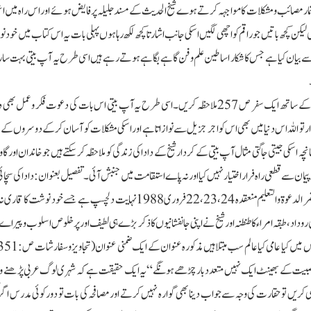
 شمار مصائب ومشکلات کا مواجہہ کرتے ہوے شیخ الحدیث کے مسند جلیلہ پر فایض ہوئے اور اس راہ میں
کن کچھ باتیں جو راقم کو اچھی لگیں اسکی جانب اشارتا کچھ لکھ رہا ہوں پہلی بات یہ اس کتاب میں خود 
ے بیان کیا ہے جس کا شکار اساطین علم وفن گاہے بگاہے ہوتے رہے ہیں اسی طرح یہ آپ بیتی بہت س
تفصیل بعنوان :چندا کے لئے تیسرا اور چوتھا سفر صفحہ 288،نیز شیخ الجامعہ کے ساتھ ایک سفر ص 257 ملاحظہ کریں۔اسی طرح یہ آپ بیتی اس بات کی دعوت ف
پاسدار تو اللہ اس دنیا میں بھی اس کو اجر جزیل سے نوازاتا ہے اور اسکی مشکلات کو آسان کرکے دوسروں 
نانچہ اسکی جیتی جاگتی مثال آپ بیتی کے کردار شیخ کے دادا کی زندگی کو ملاحظہ کرسکتے ہیں جو خاندان اور گ
ن سے قطعی راہ فرار اختیار نہیں کیا اور نہ پاے استقامت میں جنبش آئی۔تفصیل بعنوان :دادا کی سچائی 
پابندی ص 146 پر ملاحظہ فرمائیں،خود نوشت میں شامل ایک عنوان “موتمر الدعوة والتعلیم منعقدہ 22،23،24فروری 1988نہایت دلچسپ ہے ج
 روداد، طبقہ امراءکا طنطنہ اور شیخ نے اپنی جانفشانیوں کا ذکر بڑے ہی لطیف اور پرخلوص اسلوب وپیرا
 عصبیت کے بھینٹ ایک نہیں متعددبار چڑھے ہونگے“یہ ایک حقیقت ہے کہ شہری لوگ عربی پڑھنے و
بھی کریں تو حقارت کی وجہ سے جواب دینا بھی گوارہ نہیں کرتے اورمصافحہ کی بات تو دورکوئی مدرس اگر