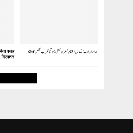
’صاحبان ادب‘ کے زیر اہتمام شعری محفل بموقع تقریب تخلص کا انعقاد
 बिना वजह
गिरफ्तार