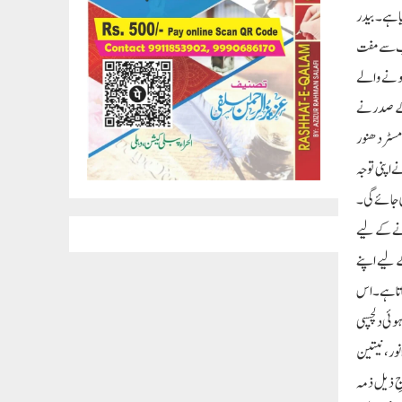
یا ہے۔بیدر
ت اضلاع کے 50 طلباء کو روٹری کلب کی جانب سے مفت
 ہونے والے
کے صدر نے
مسٹر دھنور
 اپنی توجہ
ی جائے گی۔
ونے کے لیے
فراہم کرنے کے لیے اپنے
یم کو یقینی بناتا ہے۔اس
ہوئی دلچسپی
ور، نیتین
جِ ذیل ذمہ