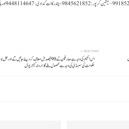
داران کے نام اور موبائیل نمبر دئیے گئے 
NEXT POST
ی
اس اسکیم کی وجہ سے صارفین کے 90 فیصد بل معاف کردیئے جائیں گے اور جل
حکومت کی سبسڈی کی وجہ سے محصول ملے گا: اروند کیجریوال