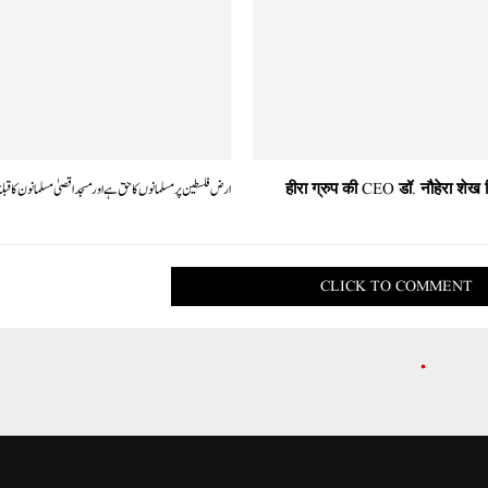
हीरा ग्रुप की CEO डॉ. नौहेरा शेख
ارض فلسطین پر مسلمانوں کا حق ہے اورمسجد اقصیٰ مسلمانون کا قبل
CLICK TO COMMENT