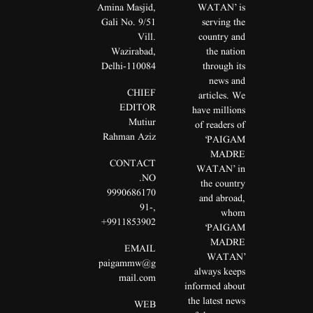
Amina Masjid,
WATAN’ is
Gali No. 9/51
serving the
Vill.
country and
Wazirabad,
the nation
Delhi-110084
through its
news and
CHIEF
articles. We
EDITOR
have millions
Mutiur
of readers of
Rahman Aziz
‘PAIGAM
MADRE
CONTACT
WATAN’ in
NO.
the country
9990686170
and abroad,
91-
,
whom
9911853902+
‘PAIGAM
MADRE
EMAIL
WATAN’
paigammw@g
always keeps
mail.com
informed about
the latest news
WEB