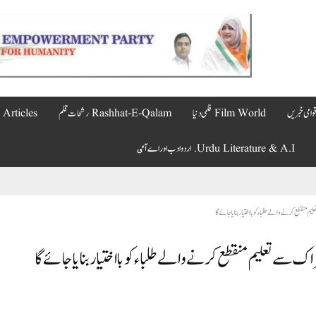
Film World فلمی دنیا
Rashhat-E-Qalam رشحات قلم
Articles مضامین
Urdu Literature & A.I. اردو ادب اور اے آٸ
نقطع کرنے والے طلباء کو بااختیار بنایا جائے گا
سے تعلیم منقطع کرنے والے طلباء کو بااختیار بنایا جائے گا