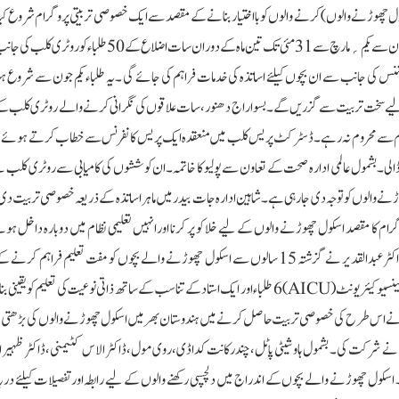
ول چھوڑنے والوں) کرنے والوں کو بااختیار بنانے کے مقصد سے ایک خصوصی تربیتی پروگرام شروع ک
میں شاہین گروپ آف انسٹی ٹیوشنز کی رہنمائی میں AICU سینٹر کے تعاون سے یکم؍ مارچ سے 31 مئی تک تین ماہ کے دوران سا
یوشنس کی جانب سے ان بچوں کیلئے اساتذہ کی خدمات فراہم کی جائے گی ۔یہ طلباء یکم جون سے شروع
ے لیے سخت تربیت سے گزریں گے۔بسواراج دھنور،سات علاقوں کی نگرانی کرنے والے روٹری کلب 
چہ تعلیم سے محروم نہ رہے۔ڈسٹرکٹ پریس کلب میں منعقدہ ایک پریس کانفرنس سے خطاب کرتے ہوئے 
لی۔بشمول عالمی ادارہ صحت کے تعاون سے پولیو کا خاتمہ۔ان کوششوں کی کامیابی سے روٹری کلب نے
ھوڑنے والوں کو توجہ دی جارہی ہے۔شاہین ادارہ جات بیدر میں ماہر اساتذہ کے ذریعہ خصوصی تربیت د
گرام کا مقصد اسکول چھوڑنے والوں کے لیے خلا کو پر کرنا اور انہیں تعلیمی نظام میں دوبارہ داخل ہ
ضروری ہنر فراہم کرنا ہے۔شاہین گروپ آف انسٹی ٹیوشنز کے چیئرمین ڈاکٹر عبدالقدیر نے گزشتہ 15 سالوں سے اسکول چھوڑنے والے بچوں کو مفت تعلیم 
ادارے کے عزم پر زور دیا۔انسٹی ٹیوٹ کی طرف سے قائم کردہ اکیڈمک انٹینسیو کیئر یونٹ (AICU)6 طلباء اور ایک استاد کے تناسب کے ساتھ ذاتی نوعیت کی تعل
 ڈاکٹر عبدالقدیر نے اس طرح کی خصوصی تربیت حاصل کرنے میں ہندوستان بھر میں اسکول چھوڑنے والوں کی بڑھتی 
نے شرکت کی۔ بشمول ہاوشیٹی پاٹل، چندرکانت کداڈی،روی مول،ڈاکٹر الاس کٹیمنی،ڈاکٹر ظہیر ان
کول چھوڑنے والے بچوں کے اندراج میں دلچسپی رکھنے والوں کے لیے رابطہ اور تفصیلات کیلئے در