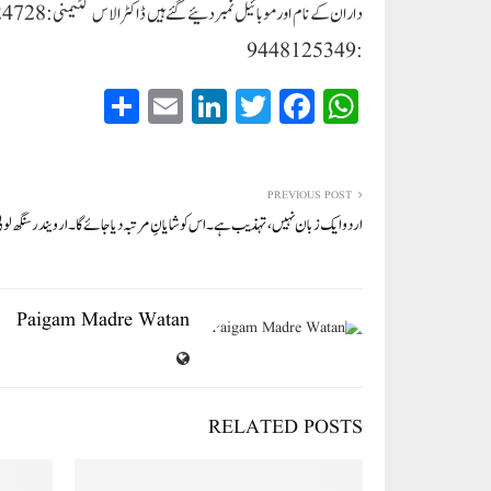
:9448125349
S
E
Li
T
Fa
W
ha
m
nk
wi
ce
ha
re
ail
ed
tte
bo
ts
In
r
ok
A
PREVIOUS POST
اردو ایک زبان نہیں، تہذیب ہے۔ اس کو شایانِ مرتبہ دیا جائے گا۔ ارویندر سنگھ لول
pp
Paigam Madre Watan
RELATED POSTS