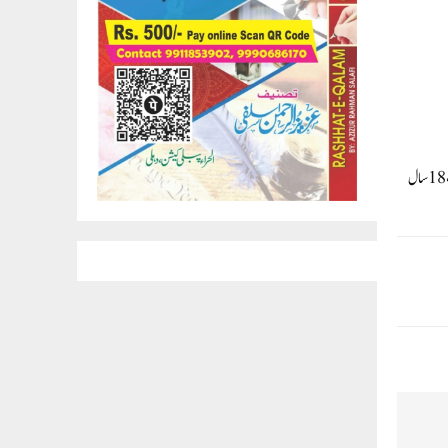
کیجریوال حکومت کا خواتین کو بااختیار بنانے کے حوالے سے بجٹ میں تاریخی اعلان، 18 سال