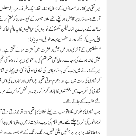
میرتقی میر کا زمانہ مسلمانوں کے زوال کا زمانہ تھا۔ ایک طرف مرہٹے مغ
آدھے ہندوستان پر قابض ہوچکے تھے، اور میسور کے ٹیپوسلطان کو ختم کرن
ریخت کے دہانے پر تھا۔ لیکن لکھنؤ کے نوابوں کی عیاشیوں کا یہ عالم تھا
پیش نہیںکرسکتے، ورنہ مضمون بہت طویل ہوجائیگا):
’’سلطنتوں کے آخری دور میں عیش و عشرت میں کثرت ہونے لگتی ہے۔ اور بی
عیش پسند ہونے کی وجہ سے رعایا بھی قسم قسم کی بدعنوانیوں پر آمادہ ہوگئی تھ
میر کے زمانے میں جب کسی بادشاہ یا امیر کی شادی ہوتی تو کئی دن پہلے ہی ت
کر شادی کی رات میں بے حد دھوم ہوتی تھی۔ چراغوں اور اناروں کی اِس قدر ک
شادی کی تقریب میں بخششوں کا بازار گرم کردیتا۔ ہر شخص کو اُس کے مرتبے
لئے طلب کئے جاتے تھے۔
جب شادی کا جلوس نکلتا تو سب سے پہلے نشان کا ہاتھی ہوتا تھا جو زرق برق ا
نوجوانوںکی طرح چلتے تھے۔ان تمام کی زیب و زینت زمیں پر وہی سماں پیدا کر
ہوا جاتا تھا۔ برابر برابر پلٹنیں چلتی تھیں۔ رنگ رنگ کے خوبصورت او