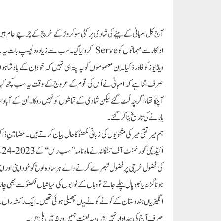
آج کل امبانی کے بیٹے کی شادی پر کئی سو کروڑ کے خرچ کے چرچے عام ہیں۔ شا
اداکارسے مہمانوں کو Serve کروایا گیا۔ سب سے ز
ویڈیوز کو فاورڈ کیا۔ اِن معصوموں کو یہ پتہ ہی نہیں کہ خوداِن کے بادشاہو
صرف اتنا ہے کہ امبانی نے اُس کی قوم کے عروج کے وقت یہ سب کچھ کیا،
آچکا تھا، اگرچہ لُٹ گئے لیکن شادی کے تماشوں کو نہیں روکا۔ اُن کے آبا
ہارنے کی تاریخ بناکر گئے۔
ہم میرتقی میرکی مثنویوں کی زبانی لکھنؤ کا حال بیان کرتے ہیں۔ مضامینِ
اک
کی فضول خرچی پر فضول تبصرے کرنے والے ہر سادہ لوح کو خود اپنی اور اپنی 
جوناگڑھ یا بھوپال چلے جاتے تو وہاں کے نوابوں کی عیاشیاں لکھنؤ سے بھی چار 
انگیزیاں ہندوستان کے کونے کونے میںپھیلی ہوئی تھیں۔ ایک رکشہ راں س
صرف آج کی پیداوار نہیں ہیں، یہ لعنت ہمیں ورثہ میں ملی ہیں۔