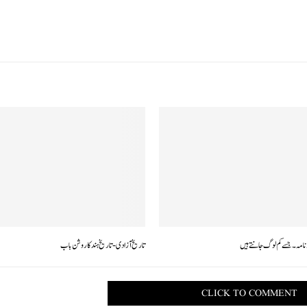
ارنامہ۔جسے کم لوگ جانتے ہیں
تاریخ آزادی- تاریخ ہند کا روشن باب
CLICK TO COMMENT