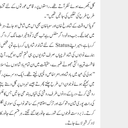
گل بکھرے ہوئے نظرآتے تھے۔ راستوں پر رقاص عورتوں کے لئے تخت سجائے 
طرح طرح کی نقلیں کی جاتیں تھیں‘‘۔
گویا اُس وقت کے شاہ رخ خان اور سوہا خان بھی اس میں شامل ہوجاتے، ہر طرح کا
میں جھانکے۔ جب وہ خود اگر مفلس ہے تب بھی زکوٰۃ خیرات مانگ کر، اگر مڈل کلا
کررہا ہے، امیر اپنے Status کے لئے شاندار شادیاں کررہا ہے تو پر شخص خود انصاف کرے اور یہ بتائے امبانی ہوں کہ نواب، جب ان کے پاس دولت ہی دولت ہے تو وہ کیوں نہ کریں؟
ہمارے نوابوں کی شاہ خرچیاں صرف شادیوں پر ہی ختم نہیں ہوئیں۔آج ک
فاشسٹ تو پیدائشی جھوٹے ٹھہرے، حقیقت میں ان تمام بادشاہوں نے اسلام پھیلایا
’’ہولی کی عید میں بادشاہ اور امرا خاص دلچسپی لیتے تھے۔ ایک دوسرے پ
میں بھیگے ہوئے نوجوان اس طرح چلتے پھرتے جیسے نہروں پر گل دستے بہتے 
روشنی کرتے، دریا کے دونوں طرف روشنی کی ٹٹیاں باندھی جاتیں جس کا عکس پا
کی رات پوری شان و شوکت اور تزک احتشام کے ساتھ نواب کی سواری نکلت
کرتے۔ زبردست فوجوں کے شور سے جانور بھاگنے لگتے۔ ہر قسم کے جانور کا
لاد کر شہر لائے جاتے۔