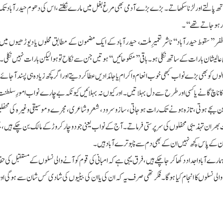
اتھ پالتے اور لڑنا سکھاتے۔ بڑے بڑے آدمی بھی مرغ بغل میں مارے نکلتے، اس کی دھوم حیدرآباد تک 
یار ہوجاتے تھے‘‘۔
ظفر ’’سقوط حیدرآباد‘‘ ناشر تعمیرِملّت، حیدرآباد کے ایک مضمون کے مطابق محلوں یا دیوڑھیوں میں 
 عالیشان بارات کے ساتھ نکلی ہو۔ باقی ’’منکوحائیں‘‘ ہوتیں جن سے نکاح تو ہوا لیکن بارات نہیں نکلی۔
 ں کو بھی بڑے نواب کبھی خوب انعام و اکرام یا جائدادیں عطا کردیتے اوراگر کچھ زیادہ ہی پسند آجائے 
ں کا ناچ گانے یا کسی اور طرح سے دل بہلاتیں۔ اور کیوں نہ بہلائیں کیونکہ بے چارے نواب امورِ سلطن
تین بجے ہوتی، تازہ ہونے تک رات ہوجاتی، سازو سرود، شعروشاعری، مجرے و موسیقی وغیرہ کی محفل
ر ان تہذیبی محفلوں کی سرپرستی فرماتے۔ آج کے نواب یعنی جو دو چار کروڑ کے مالک بن چکے ہیں،
ں۔ جن کے پاس کچھ نہیں ان کے بھی دم سے چبوترے آباد ہیں۔
ارے آباواجداد دکھا کر جاچکے ہیں، فرق یہی ہے کہ امبانی کی قوم کو آنے والی نسلوں کے مستقبل کی حفا
والی نسلوں کا انجام کیا ہوگا۔ فکر تھی صرف یہ کہ ان کی یا ان کی بیٹیوں کی شادی کس شان سے ہوگی اور