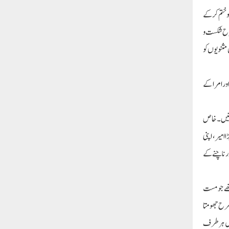
و ختم کرکے
طرح شکست و
مثنویوں کو
ور امرا کے
جاتیں۔ خاص
امیر، اپنی
ر ناچنے کے
تھے جو مست
طرح جھومتا
یں ہر طرف