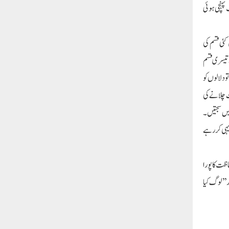
پہنچی ہوئی
کئی قسم کی
 تیسری قسم
تودلالوں کو
ت چلانے کی
یں سجتیں۔
 یہی کررہے
ظت کا پورا
 ’’لوگ کیا