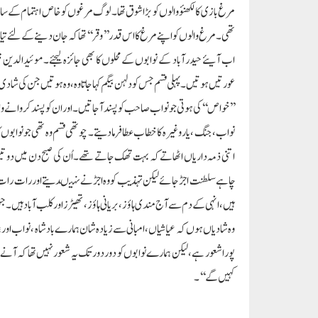
مرغ بازی کا لکھنؤ والوں کو بڑا شوق تھا۔ لوگ مرغوں کو خاص اہتمام کے س
تھی۔ مرغ والوں کو اپنے مرغ کا اس قدر ’’وقر‘‘ تھا کہ جان دینے کے لئے ت
اب آیئے حیدرآباد کے نوابوں کے محلوں کا بھی جائزہ لیجئے۔ موئیدالدین 
عورتیں ہوتیں۔ پہلی قسم جس کو دلہن بیگم کہاجاتا وہ ، وہ ہوتیں جن کی شادی
’’خواص‘‘ کی ہوتی جو نواب صاحب کو پسند آجاتیں۔ اور ان کو پسند کروانے والو
نواب، جنگ ، یار وغیرہ کا خطاب عطا فرمادیتے۔ چوتھی قسم وہ تھی جو نوابو
اتنی ذمہ داریاں اٹھاتے کہ بہت تھک جاتے تھے۔ اُن کی صبح دن میں دو 
چاہے سلطنت اجڑ جائے لیکن تہذیب کو وہ اجڑنے نہیںدیتے اور رات رات بھ
ہیں، انہی کے دم سے آج مندی ہاؤز، بریانی ہاؤز، تھیٹرز اور کلب آباد ہی
وہ شادیاں ہوں کہ عیاشیاں، امبانی سے زیادہ شان ہمارے بادشاہ ، نواب اور ہم
پورا شعور ہے، لیکن ہمارے نوابوں کو دور دور تک یہ شعور نہیں تھا کہ آنے 
کہیں گے‘‘۔