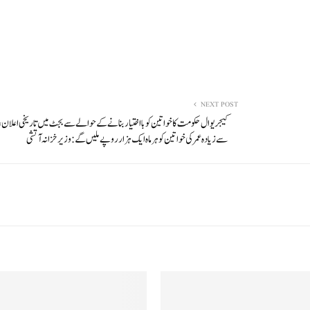
NEXT POST
سے زیادہ عمر کی خواتین کو ہر ماہ ایک ہزار روپے ملیں گے: وزیر خزانہ آتشی