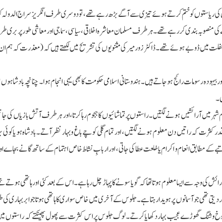
لوں کی ریاستوں کو ختم کرتے ہوئے تیزی سے آگے بڑھ رہے تھے، تو دوسری طرف انگریز سراج الدولہ ک
ے کی منصوبہ بندی کررہے تھے۔ ہرطرف مسلمان معاشرہ اخلاقی،سیاسی، سماجی اور معاشی طور پر بری 
 کہ غفلت میں ڈوبے ہوئے تھے۔ڈاکٹر زور میر کی مثنویوں کی تشریح میں لکھتے ہیں کہ (معذرت کہ ہم ان 
ہودہ رسومات رائج ہوجاتے ہیں۔ ہندوستانی اسلامی حکومت کا بھی یہی انجام ہوا۔ چنانچہ بادشاہوں ا
ی۔
مام شہر میں آرائشیں ہونے لگتیں ۔راستوں پر تماشائیوں کا ہجوم رہا کرتا، اور ہر طرف آتش بازیاں کی 
ثرت کہ راتیں دن معلوم ہونے لگتیں، اور تمام گلی کوچے باغ و بہار نظر آتے۔بادشاہ ہو یا کوئی بڑا 
 کے مطابق انعام و اکرام یا خلعت عطا کی جاتی، اور اربابِ نشاط خاص اہتمام کے ساتھ گانے بجاے او
ٓرائش کی وجہ سے ایسا معلوم ہوتا تھا کہ گویا سونے کا پہاڑ چل رہا ہے۔ اس کے بعد کئی اور ہاتھی ہوتے 
دیتی تھی جو آسمانوں پر ہویدا رہتا ہے۔جلوس کے آخری میں خاص سواری کا ہاتھی ہوتا جو ابربہاری کی 
ر شوخ و شنگ گھوڑے عجیب بہار دکھایا کرتے۔ لوگ جلوس پر اس کثرت سے پھول پھینکتے کہ راستوں م