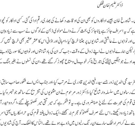
ڈاکٹر علیم خان فلکی
ہ رخ خان جیسے اداکاروں کو بھی ان کی اوقات دکھانے کی بھاری رقم ادا کی گئی۔ کسی اداکار کو نچوایا گ
یادہ دلچسپ بات یہ ہے کہ یہ اسراف جائز ہے یا ناجائز کی بحث کرنے والے مولوی ذہن کے لوگوں نے سب سے زیادہ اِ
ں اور نوابوں نے عاشقی اور شادیوں پر جتنا خرچ کیا ، امبانی اور اڈانی اس کا عشرعشیر بھی خرچ نہیں ک
 لیکن ہمارے نوابوں نے اپنے زوال کے وقت ، جب کہ ان کی بادشاہتوں اور نوابیوں کا سورج ڈوبن
واجداد نے جو جنگیں جیتنے کی تاریخ بناکر خوب مال ومتاع چھوڑ کر گئے تھے، ان کی نسلوں نے بغیر جنگ
 ڈاکٹر سیدمحی الدین زور جسے سیدرفیع الدین قادری نے مرتب کیا، اور جناب ایس اے شکور صاحب سابق ڈا
یڈیمی گورنمنٹ آف تلنگانہ نے ماہ نامہ’’ سب رس ‘‘ کے 2023-24 کے رسالوں میں سلسلہ وار شائع کیا، ڈاکٹر زور مرحوم نے ان مثنویوں کی تشریح کے ساتھ جو تبصرہ 
قوم کی عبرت کے لئے پڑھنا ضروری ہے۔ یہ تو شکر ہے کہ میرتقی میر لکھنؤ چلے گئے، اگر وہ حیدرآباد
ہاتھ زیادہ دیکھتے۔ اس لئے صرف لکھنؤ کو مجرم نہ سمجھئے، ایک زوال یافتہ قوم کی یہ حرامکاریاں یعنی اس
ے لے کر امراء تلک سارے ان رنگ رلیوں میں ڈوبے ہوئے تھے۔ النّاس کاالملک۔ آج کی شادیوں کی