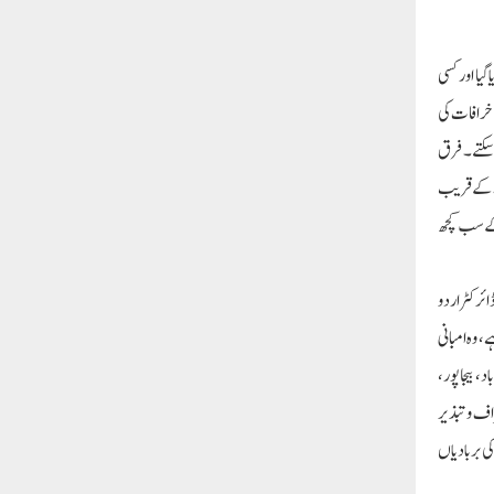
یا اور کسی
ن خرافات کی
رسکتے۔ فرق
ے کے قریب
 کے سب کچھ
ئرکٹر اردو
کیا ہے، وہ امبانی
، بیجاپور،
راف و تبذیر
 بربادیاں