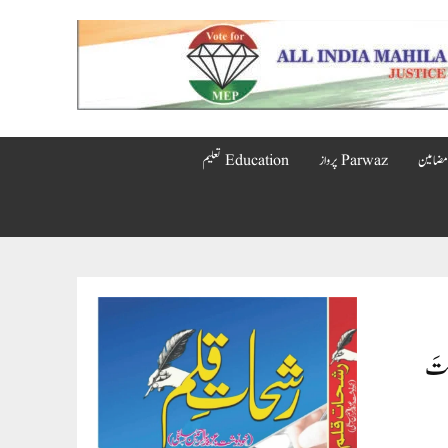
Parwaz پرواز
Education تعلیم
نتَ