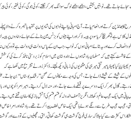
جاتے تھے۔ نوبتیں بجتیں، اچھے اچھے لوگ سوانگ بھرکر نکلتے، کوئی جوگی، کوئی فقیر، کوئی پیر ک
 بھانڈ پن کرتے اور انعام پاتے۔ آج امبانی یا اپنے نوابوں کی شادیوں پر تنقید یا تبصرہ کرنے والا پہل
س ہے تو گھر بیچ کر یا سود پر پیسہ لاکر اور اپنے بیٹوں کو بزنس مین بنانے کے بجائے دامادوں پر پیسہ لٹ
ے فاشسٹ کہتے ہیں کہ مسلمان بادشاہوں نے ہندوستان میں اسلام کوزبردستی نافذ کرنے کی کوشش
 یا کیا پھیلایا میرتقی میر ہی کی مثنویوں کی زبانی دیکھ لیجئے۔ ڈاکٹر زور نے تشریح میں لکھا ہے کہ
ر رنگوں کے شیشے کے شیشے ڈالے جاتے، جس کی وجہ سے مکانوں کے صحن ’’رشکِ بوستاں‘‘ بن جاتے۔ م
رہتے۔ گلال بھر کر ایک دوسرے پر قمقمے مارے جاتے، اور منہ لال کردیتے۔ امیر امرا کوچوں اور ب
نی میں ایک عجیب عالم دکھاتا۔ انگریز آصف الدولہ کو قسم قسم کی آتش بازی کا سامان تحفے میں دیتے
ی، عجیب عجیب طرح سے رنگے ہوئے ہاتھی ایک خاص لطف پیدا کرتے تھے۔بادشاہ اور امرا خاص شکار 
 شکار اس کثرت سے کیا جاتا کہ ساری فوج گوشت ہی گوشت کھاتی رہتی۔ مچھلیوں کے تودے اور گوشت 