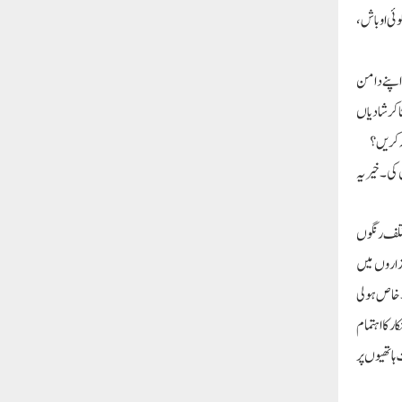
وئی اوباش،
ے اپنے دامن
ا کر شادیاں
 کی۔خیریہ
ختلف رنگوں
ازاروں میں
۔ خاص ہولی
کا اہتمام
ہاتھیوں پر