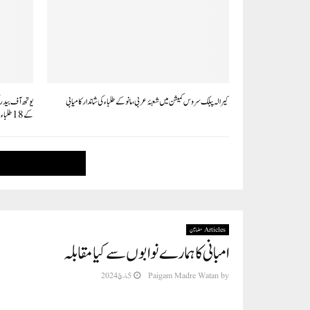
کیرالہ پبلک سروس کمیشن میں شعبۂ عربی ، مانو کے طلباء کی شاندار کامیابی
یوتھ آف بیدر ک
کے18طلباء کے بشمول64افراد نے خون کا عطیہ کیا
Articles مضامین
امبانی کا ہمارے نوابوں سے کیا مقابلہ
by
Paigam Madre Watan
5 مارچ 2024