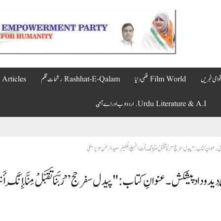
Film World فلمی دنیا
Rashhat-E-Qalam رشحات قلم
Articles مضامین
Urdu Literature & A.I. اردو ادب اور اے آٸ
 کتاب: "پیدل سفر حج” رَبَّنَا تَقَبَّلْ مِنَّا إِنَّكَ أَنتَ السَّمِيعُ الْعَلِيمُ. سعیدالرحمٰن عزیز سلفی
 داد پیشکش۔ عنوانِ کتاب: "پیدل سفر حج” رَبَّنَا تَقَبَّلْ مِنَّا إِنَّكَ أَ