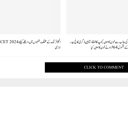
ی جانب سے خون کا عطیہ کیمپ کا انعقاد شاہین ڈگری کالج بیدر
لازمی
CLICK TO COMMENT