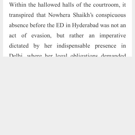
Within the hallowed halls of the courtroom, it
transpired that Nowhera Shaikh’s conspicuous
absence before the ED in Hyderabad was not an
act of evasion, but rather an imperative
dictated by her indispensable presence in
Delhi, where her legal obligations demanded
her unwavering attention. The court, cognizant
of the exigencies of her circumstances, deigned
her rationale for non-attendance as justifiable,
thus precluding any exigency for the rescission
of her bail. In response to the court’s sagacious
ruling, Nowhera Shaikh, with an aura of
resolute vindication, expressed her profound