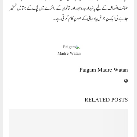
ضمانت انصاف کے لیے پائیدار جدوجہد اور قانون کے دائرے میں لچک کے ناقابل تسخیر
جذبے کی ایک پرجوش یاد دہانی کے طور پر کام کرتی ہے۔
Paigam Madre Watan
RELATED POSTS