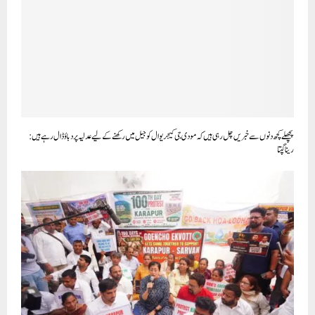
پچھلے کچھ دنوں سے خبریں چل رہی ہیں کہ مودی جی کیجریوال کو جیل میں رکھنے کے لیے عدلیہ پر دباؤ ڈال رہے ہیں:
رینا گپتا