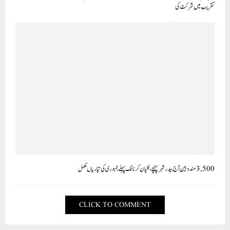
تقریب میں شرکت کی
3,500 مندوبین آج بیدر شہر پہنچے،کلیان کرناٹک پہلے جمبوری کی تیاریاں مکمل
CLICK TO COMMENT