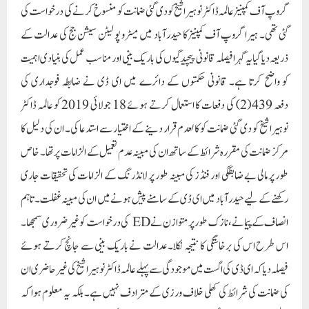
گروپ آف کمپنیز عالمہ ڈاکٹر نوہیرا شیخ کو دی گئی ضمانت کو منسوخ کرنے کی درخواست کی
گئی تھی۔ ہیرا گروپ آف کمپنیز کا حیدرآباد میں میٹرو پولیٹن سیشن جج کی عدالت کے
ذریعہ دیا گیا یہ گہرا فیصلہ قانونی پیچیدگیوں کی باریک بینی اور مناسب عمل کی بنیادی اہمیت
کو واضح کرتا ہے۔ قانونی حکمتوں کے دائرے میں ای ڈی نے ضابطہ فوجداری کی
دفعہ 439 (2) کی دفعات کا استعمال کرتے ہوئے 18 جولائی 2019 کو عالمہ ڈاکٹر
نوہیرا شیخ کو دی گئی ضمانت کو کالعدم قرار دینے کے اختیار سے استدعا کی۔ ان کی دلیل کا
مرکز ضمانت کی مقررہ شرائط کے ساتھ ان کی مبینہ عدم تعمیل کے الزامات پر تھا۔ خاص
طور پر مالی بے ضابطگی اور فنڈز کی مبینہ طور پر لانڈرنگ کے الزامات کی تحقیقات جاری
رکھنے کے لیے حیدرآباد میں ای ڈی کے سامنے پیش ہونے میں ان کی مبینہ غفلت۔ تاہم
انصاف کے پیمانے، نازک طور پر متوازن نے ED کی درخواست کو غیر ضروری سمجھا۔
اس طرح اس کی برخاستگی کا نتیجہ نکلا۔ عدالت نے باریک بینی سے جانچ کرتے ہوئے
فیصلہ دیا کہ ای ڈی کی اگست میں موجودگی سے پہلے عالمہ ڈاکٹر نوہیرا شیخ کی غیر حاضری ان
کی ضمانت کی شرائط کی کھلی خلاف ورزی کے مترادف نہیں ہے۔ بلکہ یہ معلوم ہوا کہ