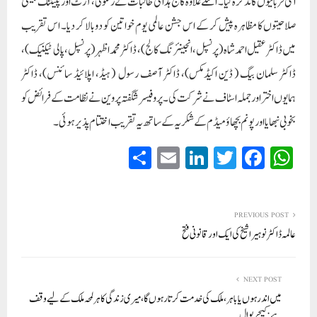
انکی قربانیوں کا تذکرہ کیا۔ اسکے علاوہ کالج ہذا کی طالبات نے رنگولی، آرٹ اور پینٹنگ جیسی
صلاحیتوں کا مظاہرہ پیش کر کے اس جشن عالمی یوم خواتین کو دوبالا کر دیا۔ اس تقریب
میں ڈاکٹر عقیل احمد شاہ ( پرنسپل، انجینئرنگ کالج)، ڈاکٹر محمد اظہر ( پرنسپل، پالی ٹیکنیک) ،
ڈاکٹر سلمان بیگ ( ڈین اکیڈمکس)، ڈاکٹر آصف رسول ( ہیڈ، اپلائیڈ سائنس)، ڈاکٹر
ہمایوں اختر اور جملہ اسٹاف نے شرکت کی۔ پروفیسر شگفتہ پروین نے نظامت کے فرائض کو
بخوبی نبھایا اور پونم بچھاؤ میڈم کے شکریہ کے ساتھ یہ تقریب اختتام پذیر ہوئی۔
S
E
Li
T
Fa
W
ha
m
nk
wi
ce
ha
re
ail
ed
tte
bo
ts
In
r
ok
A
PREVIOUS POST
عالمہ ڈاکٹر نوہیرا شیخ کی ایک اور قانونی فتح
pp
NEXT POST
میں اندر ہوں یا باہر، ملک کی خدمت کرتا رہوں گا، میری زندگی کا ہر لمحہ ملک کے لیے وقف
ہے: کیجریوال