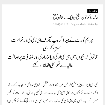
Delhi دہلی
عالمہ ڈاکٹر نوہیرا شیخ کی ایک اور قانونی فتح
by
Paigam Madre Watan
21 مارچ 2024
سپریم کورٹ نے ہیرا گروپ کیخلاف ای ڈی کی درخواست
مسترد کر دی
قانونی لڑائیوں میں سی ای او کی دیانتداری اور شفافیت پر عدالت
عالیہ نے تعریفی الفاظ ادا کئے
نئی دہلی (نیوز ریلیز: مطیع الرحمن عزیز) عدالت عظمیٰ نے اپنی عدالتی صوابدید کے ساتھ
انفورسمنٹ ڈائریکٹوریٹ (ای ڈی) کی جانب سے دی گئی پرجوش درخواست کو یکسر
مسترد کر دیا۔ جس میں ای ڈی کی جانب سے معزز سی ای او اور منیجنگ ڈائریکٹر ہیرا