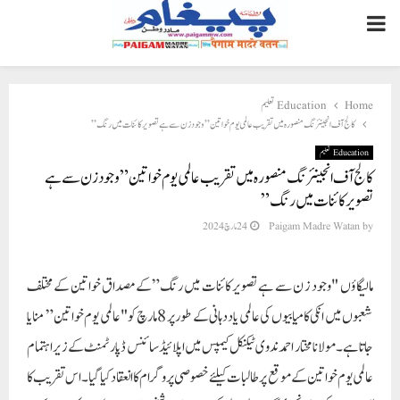
PRIMARY
MENU
Home
Education تعلیم
کالج آف انجینئرنگ منصورہ میں تقریب عالمی یوم خواتین ” وجود ز ن سے ہے تصویر کائنات میں رنگ”
Education تعلیم
کالج آف انجینئرنگ منصورہ میں تقریب عالمی یوم خواتین ” وجود ز ن سے ہے
تصویر کائنات میں رنگ”
by
Paigam Madre Watan
24 مارچ 2024
مالیگاؤں "وجود ز ن سے ہے تصویر کائنات میں رنگ”کے مصداق خواتین کے مختلف
شعبوں میں انکی کامیابیوں کی عالمی یاددہانی کے طور پر 8 مارچ کو "عالمی یوم خواتین” منایا
جاتا ہے۔ مولانا مختار احمد ندوی ٹیکنیکل کیمپس میں اپلائیڈ سائنس ڈپارٹمنٹ کے زیر اہتمام
عالمی یوم خواتین کے موقع پر طالبات کیلئے خصوصی پروگرام کا انعقاد کیا گیا۔ اس تقریب کا