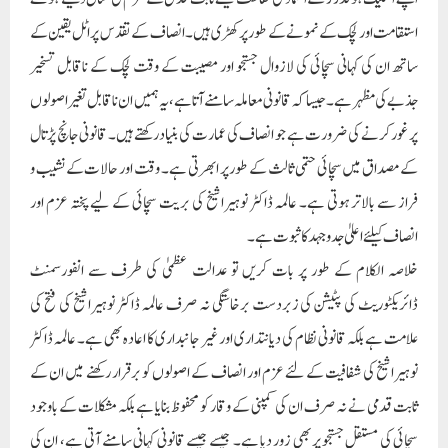
استقامت اور لچک کے نمونے کے طور پر کھڑی ہیں۔ انصاف کے تقدس پر اٹل یقین کے
ساتھ ان کی کہانی سچائی کی لازوال جستجو اور مصیبت کے وقت لچک کے ناقابل تسخیر
جذبے کی مظہر ہے۔ جیسا کہ قانونی معاملہ سامنے آتا ہے، یہ ہمیں ان ناقابل تغیر اصولوں
پر غور کرنے کی ضرورت ہے جو انصاف کی عمارت کی بنیاد رکھتے ہیں۔ قانونی جانچ پڑتال
کے مصداق میں سچائی حتمی ثالث کے طور پر ابھرتی ہے۔ وقت اور حالات کے نشیب و
فراز سے بالاتر ہوتی ہے۔ عالمہ ڈاکٹر نوہیرا شیخ کی بریت سچائی کے لیے پختہ عزم اور
انصاف کیلئے اعلیٰ جدوجہد کا ثبوت ہے۔
خلاصہ الکلام کے طور پر بات کریں تو عدالت عظمیٰ کی طرف سے انفورسمنٹ
ڈائریکٹوریٹ کی پٹیشن کی زبردست برخاستگی نہ صرف عالمہ ڈاکٹر نوہیرا شیخ کی فتح کی
علامت ہے بلکہ قانونی نظام کی دیانتداری اور غیر جانبداری کا اعادہ بھی ہے۔ عالمہ ڈاکٹر
نوہیرا شیخ کی شفافیت کے لئے عزم اور انصاف کے اصولوں کو برقرار رکھنے میں ان کے
ثابت قدمی نے نہ صرف ان کی کمپنی کے وقار کو محفوظ بنایا ہے بلکہ مشکلات کے باوجود
سچائی کی مستقل جستجو پر بھی زور دیا ہے۔ جیسے جیسے قانونی کہانی سامنے آتی ہے، ان کی