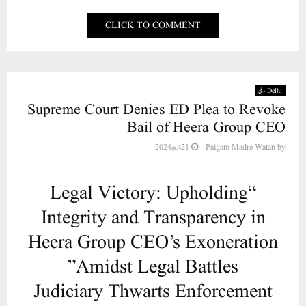
CLICK TO COMMENT
Delhi دہلی
Supreme Court Denies ED Plea to Revoke
Bail of Heera Group CEO
by
Paigam Madre Watan
21 مارچ 2024
“Legal Victory: Upholding
Integrity and Transparency in
Heera Group CEO’s Exoneration
Amidst Legal Battles”
Judiciary Thwarts Enforcement