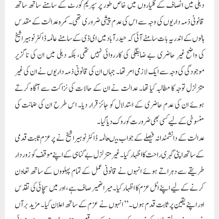
دہلی میں انصاف کے گلیاروں میں خاص طور پر سپریم کورٹ کے سامنے ساتھ ساتھ
قانونی ذمہ داریوں کی وجہ سے اس کی عدم پیشی ضروری تھی۔ کمرہ عدالت کے مقدس
ہالوں کے اندر یہ بات سامنے آئی کہ حیدرآباد میں ای ڈی کے سامنے عالمہ ڈاکٹر نوہیرا شیخ
کی واضح غیر حاضری بے ضابطگی کی کارروائی نہیں تھی، بلکہ دہلی میں ان کی ناگزیر
موجودگی کی وجہ سے ایک لازمی امر تھا۔ جہاں ان کی قانونی ذمہ داریوں نے ان کی غیر
متزلزل توجہ کا مطالبہ کیا تھا۔ عدالت نے ان کے حالات کی نزاکت سے آگاہ کرتے
ہوئے ان کی عدم حاضری کے استدلال کو جائز قرار دیا۔ اس طرح ان کی ضمانت کی
منسوخی کے لیے کسی بھی ضرورت کو روک دیاگیا۔
عدالت کے دانشمندانہ فیصلے کے جواب میںعالمہ ڈاکٹر نوہیرا شیخ نے پرعزم ثابت قدمی
کے ساتھ اپنی گہری راحت کا اظہار کیا۔ غیرمتزلزل بے گناہی کے اپنے موقف کو زور دار
طریقے سے دہراتے ہوئے انہوں نے قانونی عمل کے تمام پہلووں کے ساتھ تعاون
کرنے کے لیے اپنے اٹل عزم کا اظہار کیا۔ میرا ضمیر صاف ہے، اور میں سچائی کی تقدس
اور اپنے یقین پر ثابت قدم ہوں۔” انہوں نے عزم کے ساتھ اعلان کیا۔ مزید برآں