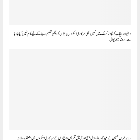
دہلی اور پنجاب کو چھوڑ کر ملک میں کہیں بھی سرکاری اسکولوں پر بچوں کو اچھی تعلیم دینے کے لیے کام نہیں کیا جا رہا
ہے: اروند کیجریوال
وزیر عمران حسین نے عیدگاہ روڈ، ماڈل بستی اور قریش نگر میں واقع دہلی کے سرکاری اسکولوں میں منعقدہ سالانہ