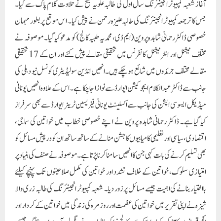
آغاز شعبہ کمپیوٹر انجینئرنگ سال اول کی طالبہ علویہ شیخ نے تلاوت کلام پاک سے کیا۔
جس کا ترجمعہ کمپیوٹر انجینئرنگ کی طالبہ علیزہ رحمن نے پیش کیا۔ اس موقع پر بطور مہمان
خصوصی ڈاکٹر رحمانی شاہدہ پروین ( ایم ڈی، محمدیہ طبیہ کالج) کو مدعو کیا گیا ۔ موصوفہ نے
مختلف نیشنل اور انٹر نیشنل کانفرنس میں تحقیقی مقالے پیش کئے اور ان کے 17 تحقیقی
مقالے مختلف جرئدوں میں شائع ہوچکے ہیں۔ انھیں انڈین سولیڈیٹری کونسل نیو دہلی کی
جانب سے ڈاکٹر عبدالکلام ایجوکیشن ایوارڈ سے نوازا جاچکا ہے۔ اس کے علاوہ انھیں یونانی
میڈیکل ایسو سی ایشن کی جانب سے اکسلینٹ یونانی فیزیسین ٹرینر ایوارڈ سے بھی سرفراز
کیا گیا ہے۔ ڈاکٹر رحمانی شاہدہ پروین نے ا پنے خصوصی خطاب میں خواتین کی سماجی،
اقتصادی، سیاسی اور تعلیمی کامیابیوں کا جشن منانے کے ساتھ ساتھ ان کو درپیش مسائل کو
بھی تسلیم کرنے کی بات کہی جن کا انھیں سامنا کرنا پڑتا ہے۔ موصوفہ نے صنف کی بنیاد پر
امتیازی سلوک، خواتین کے خلاف تشدد اور خواتین کی مکمل صلاحیتوں تک پہنچے کیلئے
بااختیار بنانے کی اہمیت جیسے مسائل پر زور دیا۔ شعبہ کمپیوٹر انجینئرنگ کی طالبہ زری والا
شیزہ نے اپنی تقریر میں خواتین کی عظمت اور روز مرہ کی زندگی میں خواتین کے کردار اور