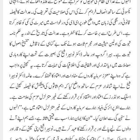
انہوں نے عدالتی نظام کی خوبیوں کو سراہنے کے موقع سے فائدہ اٹھاتے ہوئے، انتہائی
یکسوئی کے ساتھ انصاف فراہم کرنے کی اس کی صلاحیت کی تعریف کی۔ عدالت کا فیصلہ
قانونی درستگی کی زبان میں واضح طور پر ای ڈی کی درخواست میں میرٹ کی کمی کو ظاہر کرتا
ہے۔ اس طرح اسے برخاست کرنے کا خطرہ ہے۔ عدالت کی تاریخ کے اندر یہ حکم نامہ
ثبوت کی اولین حیثیت اور مجرم ثابت ہونے تک بے گناہی کے ناقابلِ تنسیخ اصول کا
ثبوت ہے۔ ہیرا گروپ اور عالمہ ڈاکٹر نوہیرا شیخ کی بصیرت کے تحت اپنے کاروباری
معاملات میں دیانتداری اور شفافیت کی اخلاقیات کی حمایت کرتا ہے۔ یہ کمپنی پر واجب
ہے کہ وہ اپنے معزز سرمایہ کاروں کے مفادات اور اعتماد کا تحفظ کرے۔ عالمہ ڈاکٹر نوہیرا
شیخ نے اپنے شاندار عزم کے ساتھ واضح کیا کہ اہم اثاثوں کی پیشکش کا فیصلہ کمپنی کے
اسٹیک ہولڈرز کے اعتماد اور اعتقاد کو برقرار رکھنے کے غیر متزلزل عزم کی علامت ہے۔
ہمارے انٹرپرائز کی بنیاد ہمارے سرمایہ کاروں کے غیر متزلزل اعتماد میں ہے،” انہوں
نے سنجیدگی سے اعلان کیا۔ "ان کا ایمان ہمارا سب سے قیمتی اثاثہ ہے، جسے ہم اپنے آنے
والوں کے لیے پالنے اور برقرار رکھنے کا عہد کرتے ہیں۔ نوہیرا شیخ اپنی کمپنی کے وقار اور
اپنے اسٹیک ہولڈرز کے اعتماد کی حفاظت کیلئے ثابت قدمی کے عزم کی مثال دیتے ہوئے