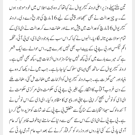
تین ہفتے پہلے وزیر اعلی اروند کیجریوال نے کہا تھا کہ وہ بجٹ اجلاس میں خود موجود ہوں
گے۔ یہ چیزعدالت نے بھی سمجھا اور پیشی کے لیے 16 مارچ کی تاریخ دے دی۔ اروند
کیجریوال 16 مارچ کو عدالت میں پیش ہوئے اور ضمانت دے کر عدالت نے ای ڈی کے
تمام سوالات پر تالہ لگا دیا۔انہوں نے کہا کہ اس سب کے باوجود ای ڈی، سی بی آئی، محکمہ
انکم ٹیکس اور بی جے پی کے پیٹ اب بھی نہیں بھرے ہیں۔ اس حوالے سے ایک شعر
ہے کہ میرے بارے میں کوئی کچھ نہیں جانتا، ہزاروں الزامات ہیں، کچھ بھی نہیں ہے۔
اروند کیجریوال کے ساتھ بھی ایسا ہی سلوک کیا جا رہا ہے۔ جب میں نے دیکھا کہ وہ بے
بنیاد اور من گھڑت ہے۔جب اروند کیجریوال کو الزامات میں ضمانت مل گئی، ضمانت ملنے
کے دن غروب آفتاب کا انتظار کیے بغیر، بی جے پی کی حکومت والی مرکزی حکومت نے
ای ڈی کو نوٹس بھیج کر اپنی بے تابی اور مایوسی کا مظاہرہ کیا۔ ای ڈی کے اس نوٹس نے
آئندہ لوک سبھا انتخابات کے نتائج سے متعلق بی جے پی کے خدشات کو مزید واضح کر دیا
ہے۔ بی جے پی نے ای ڈی کے اس نئے سمن سے دنیا کے سامنے اپنا خوف ظاہر کیا کہ عام
آدمی پارٹی کے کئی لیڈروں اور وزراء کو گرفتار کرنے کے بعد اب عام آدمی پارٹی کے