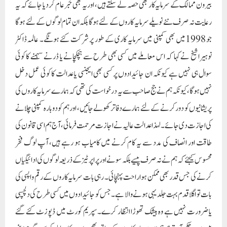
کی اجازت دی جائے۔ لہذا عدالت عالیہ نے اجازت مرحمت فرمائی، آج ہم اسی قانون کی
طاقت اور انصاف کی مدد سے یہ کام کرنے میں کامیاب ہو رہے ہیں، آپ لوگ فخر
محسوس کیجئے کہ ہم نے نہ صرف پیسے بلکہ سونے اور پراپرٹیز کے ذریعہ لوگوں کی ادائیگیاں
کرنے کی جس قدر بھی ممکن ہوا راحت پہنچائی۔ رہی بات سرمایہ کاروں کے رقم واپسی کی
بات تو اگلا قدم بہت جلد یہی ہونے والا ہے۔ جس کو جائیدادوں میں کسی طرح کی دلچسپی
یا ضرورت نہیں ہے وہ بیشک تھوڑا انتظار کرے۔ سپریم کورٹ میں ڈپوزٹ کئے گئے
پیسوں پر حکم آتے ہی ہم ان سرمایہ کاروں کے ساتھ بھی راحت کا معاملہ کریں گے جو اپنی
سرمایہ کاری کے کے عوض پیسے چاہتے ہیں۔
میں اللہ رب العالمین کا شکریہ اداکرتے ہوئے بڑے فخر سے آج یہ بات کہہ سکتی ہوں کہ
گولڈ اور رقم کے ذریعہ سے پچیس ہزار افراد تک راحت پہنچایا۔ اب جائیدادوں کی فراہمی
سے یہ بات ثابت ہو جائے گی کہ ہماری نیت ہمیشہ سے مخلص رہی اور حق پر قائم رہی ہے۔
ورنہ عدالتی کارروائی میں الجھائی جانے والی کمپنیاں دوبارہ زمین پر نہیں اتر سکیں، آپ
لوگوں کی کمپنی الحمد کل شام سے دوبارہ سرمایہ کاری کے دروازے کھول کر عوام تک پہنچ
چکی ہے اور جس طرح سے عوام کے رجحانات اور رجسٹریشن آ رہے ہیں قابل اطمینان اور