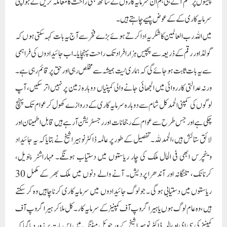
لائق ستائش ہیں، الحمد للہ۔ تفصیل کے طور پر عالمہ ڈاکٹر نوہیرا شیخ نے بتایا کہ یہ جائیداد
وینچرس ابھی فی الحال ملک کی چار ریاستوں میں دستیاب ہونگے۔ مہاراشٹر پنویل،
کرناٹک، تلنگانہ اور آندھرا پردیش۔ آنے والے دنوں میں ملک بھر کے مکمل 30
ریاستوں میں دستیابی ہو گی ۔ جو لوگ جائیدادوں میں سرمایہ کاری کرنا چاہیں وہ کر سکتے
ہیں، وہ عام لوگ ہوں یا ہیرا گروپ آف کمپنیز کے سرمایہ کار۔ کل ملا کر ہیرا گروپ آف
کمپنیز کی سی ای او عالمہ ڈاکٹر نوہیرا شیخ کے ورچوئل میٹنگ میں اس بات پر زور دیا گیا کہ
ہماری خواہش ہے کہ نکلنے والے تمام سہولیات کے ذریعہ لوگوں کو راحت پہنچائی جائے،
اور کمپنی کو دوبارہ چلاتے ہوئے ان لوگوں تک راحت رسانی کے اقدام کئے جائیں جن
کے لئے ہیرا گروپ کے علاوہ دوسرا کوئی سہارا نہیں تھا۔ لہذا لوگ اب سے اطمینان
کرلیں کہ کسی کے ساتھ بھی نا ہی پہلے غلط ہوا تھا اور نہ ہی آئندہ کمپنی کا ایسا کوئی ارادہ ہے۔
لہذا یہ زمین ان تمام لوگوں کے لئے دستیاب ہوں گے جو لوگ بھی اپلی کیبل ہوں گے
یعنی کے تمام لوگوں کو سٹلمنٹ کیا جائے گا جو خواہش مند ہیں، اور جو لوگ اپنی رقم چاہتے
ہیں انہیں سپریم کورٹ کے اگلے فیصلے کا جو جلد از جلد آنے والا ہے انتظار کرنا ہو گا۔ واضح