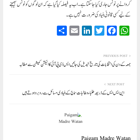
کروانے پر نوٹس جاری کیا جا سکتا ہے۔ اب یہ فیصلہ کیا گیا ہے کہ ان لوگوں کو نوٹس بھیجنے
کے لیے کسی قانونی بنیاد کی ضرورت نہیں ہے۔
S
E
Li
T
Fa
W
ha
m
nk
wi
ce
ha
re
ail
ed
tte
bo
ts
In
r
ok
A
PREVIOUS POST
جمعہ کے دن کی انتخابات کی تاریخ تبدیل کی جائیں ایس ڈی پی آئی کا الیکشن کمیشن سے مطالبہ
pp
NEXT POST
این ایس ایس کے ذریعہ طلباء و طالبات سماج کے بنیادی مسائل سے روبرو ہوتے ہیں
Paigam Madre Watan