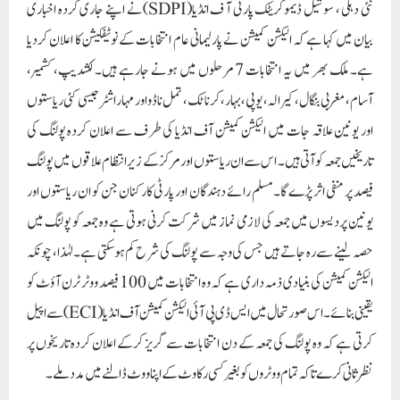
نئی دہلی ، سوشیل ڈیموکریٹک پارٹی آ ف انڈیا(SDPI)نے اپنے جاری کردہ اخباری
بیان میں کہا ہے کہ الیکشن کمیشن نے پارلیمانی عام انتخابات کے نوٹیفکیشن کا اعلان کردیا
ہے۔ ملک بھر میں یہ انتخابات 7مرحلوں میں ہونے جارہے ہیں۔ لکشدیپ، کشمیر،
آسام، مغربی بنگال، کیرالہ، یوپی، بہار، کرناٹک، تمل ناڈو اور مہاراشٹر جیسی کئی ریاستوں
اور یونین علاقہ جات میں الیکشن کمیشن آف انڈیا کی طرف سے اعلان کردہ پولنگ کی
تاریخیں جمعہ کو آتی ہیں۔ اس سے ان ریاستوں اور مرکز کے زیر انتظام علاقوں میں پولنگ
فیصد پر منفی اثر پڑے گا۔مسلم رائے دہندگان اور پارٹی کارکنان جن کو ان ریاستوں اور
یونین پردیسوں میں جمعہ کی لازمی نماز میں شرکت کرنی ہوتی ہے وہ جمعہ کو پولنگ میں
حصہ لینے سے رہ جاتے ہیں جس کی وجہ سے پولنگ کی شرح کم ہوسکتی ہے۔لہٰذا، چونکہ
الیکشن کمیشن کی بنیادی ذمہ داری ہے کہ وہ انتخابات میں 100 فیصد ووٹر ٹرن آؤٹ کو
یقینی بنائے۔ اس صورتحال میں ایس ڈی پی آئی الیکشن کمیشن آف انڈیا (ECI) سے اپیل
کرتی ہے کہ وہ پولنگ کی جمعہ کے دن انتخابات سے گریز کرکے اعلان کردہ تاریخوں پر
نظر ثانی کرے تاکہ تمام ووٹروں کو بغیر کسی رکاوٹ کے اپنا ووٹ ڈالنے میں مددملے۔