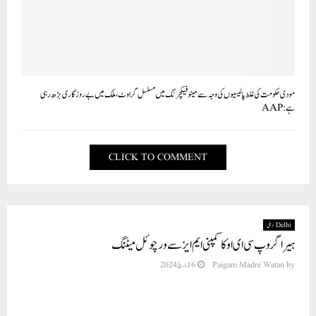
مودی حکومت کی غلط پالیسیوں کی وجہ سے مینوفیکچرنگ میں مسلسل گراوٹ، ملک میں بے روزگاری بڑھ رہی
ہے: AAP
CLICK TO COMMENT
Delhi دہلی
ہیرا گروپ سی ای او کا کمپنی ایم ایز سے ورچوئل میٹنگ
by
Paigam Madre Watan
16 مارچ 2024
بشمول عوام کے 1998 کے سرمایہ کار بھی پلاٹ لے سکتے ہیں