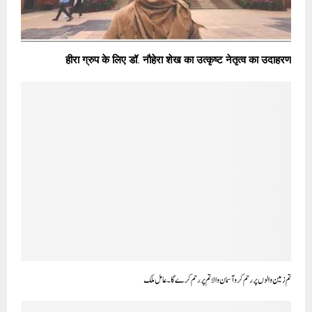
हीरा ग्रुप के लिए डॉ. नौहेरा शेख का उत्कृष्ट नेतृत्व का उदाहरण
تم زمین والوں پر رحم کرو آسمان والا تم پر رحم کر ے گا ۔عامل ملک