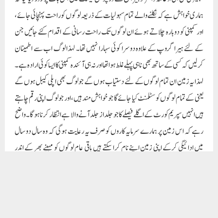
رہے کہ اس زمین پر ہمارے سرمایہ کاروں کو صرف یہ رعایت ہوگی کہ وہ سال دو سال
میں ادائیگی کرکے اپنی زمین اپنے نام کرا سکتے ہیں باقی عام لوگوں کو مہینے بھر کے اندر
ادائیگی کرکے اپنی جائیداد رجسٹر کرانا ہو گا۔
Paigam Madre Watan
RELATED POSTS