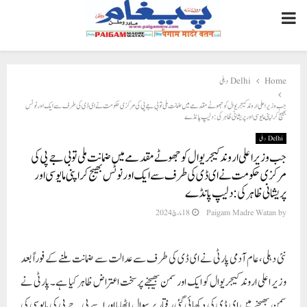
PRIMARY
MENU
Home
Delhi دہلی
جب وزیر اعلی اروند کیجریوال کو جھوٹے مقدمے میں ضمانت ملی تو بی جے پی کی مرکزی حکومت نے ای ڈی کی طرف سے ایک اور نوٹس
بھیج کر اپنی مایوسی اور پریشانی ظاہر کی: دلیپ پانڈے
Delhi دہلی
جب وزیر اعلی اروند کیجریوال کو جھوٹے مقدمے میں ضمانت ملی تو بی جے پی کی
مرکزی حکومت نے ای ڈی کی طرف سے ایک اور نوٹس بھیج کر اپنی مایوسی اور
پریشانی ظاہر کی: دلیپ پانڈے
by
Paigam Madre Watan
18 مارچ 2024
نئی دہلی،عام آدمی پارٹی نے ای ڈی کی طرف سے عدالت سے ضمانت ملنے کے فوراً بعد
وزیر اعلی اروند کیجریوال کو ایک اور سمن بھیجنے پر سخت اعتراض ظاہر کیا ہے۔ پارٹی نے
سمن بھیجنے میں ای ڈی کی دکھائی گئی رفتار پر سوال اٹھایا اور اسے بی جے پی کی مایوسی کی