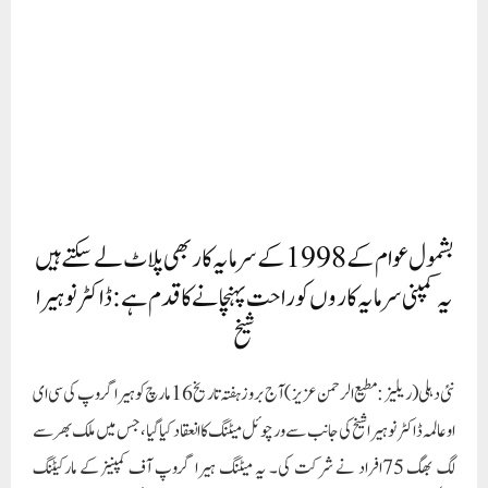
یہ کمپنی سرمایہ کاروں کو راحت پہنچانے کا قدم ہے:ڈاکٹر نوہیرا
شیخ
نئی دہلی (ریلیز : مطیع الرحمن عزیز )آج بروز ہفتہ تاریخ 16 مارچ کو ہیرا گروپ کی سی ای
او عالمہ ڈاکٹر نوہیرا شیخ کی جانب سے ورچوئل میٹنگ کا انعقاد کیا گیا، جس میں ملک بھر سے
لگ بھگ 75افراد نے شرکت کی۔ یہ میٹنگ ہیرا گروپ آف کمپنیز کے مارکیٹنگ
اکزیکیٹیو کے ساتھ ہوئی، جس میں تمام ایم ایز کو عالمہ ڈاکٹر نوہیرا شیخ نے ہیرا گروپ کے
دو طرح کے نئے نزنس کے تعلق سے تفصیلی روشنی ڈالی۔ جس میں بتایا گیا کہ ملک کے
عوام کے لئے سرمایہ کاری کا نیا باب کھول دیا گیا ہے۔ اس نئے سرمایہ کاری میں وہ لوگ
شرکت کر سکتے ہیں جو ابھی تک کمپنی کے ممبر نہیں تھے۔ یہ اس وجہ سے ہے کہ پرانے
سرمایہ کاروں کے معاملے سپریم کورٹ میں التوا کی شکل میں ہیں، جیسے ہی سپریم کورٹ
سے راحت میسر ہوتی ہے ممبران کیلئے بھی راحت ملنی شروع ہو جائے گی۔ ہیرا وینچرس
میں تمام سرمایہ کار شرکت کرسکتے ہیں، بشمول عام عوام کے ۔ اس میں کسی بھی طرح کی