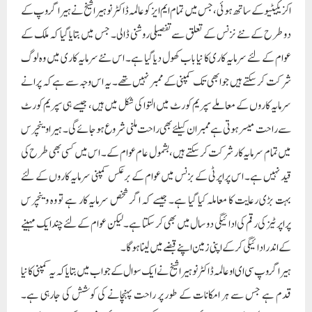
قید نہیں ہے۔ اس پراپرٹی کے بزنس میں عوام کے برعکس کمپنی سرمایہ کاروں کے لئے
بہت بڑی رعایت کا معاملہ کیا گیا ہے۔ جیسے کہ اگر شخص سرمایہ کار ہے تو وہ وینچرس
پراپرٹیز کی رقم کی ادائیگی دو سال میں بھی کر سکتا ہے۔ لیکن عوام کے لئے چند ایک مہینے
کے اندر ادائیگی کرکے اپنی زمین اپنے قبضے میں لینا ہو گا۔
ہیرا گروپ سی ای او عالمہ ڈاکٹر نوہیرا شیخ نے ایک سوال کے جواب میں بتایا کہ یہ کمپنی کا نیا
قدم ہے جس سے ہر امکانات کے طور پر راحت پہنچانے کی کوشش کی جارہی ہے۔
بیرون ممالک کے سرمایہ کار بھی حصہ لے سکتے ہیں، اور یہ بھی خبر عام کر دیا جائے کہ یہ
رعایت نہ صرف نئے نویلے سرمایہ کاروں کے لئے ہوگا بلکہ ان تمام لوگوں کے لئے ہوگا
جو 1998میں بھی کمپنی میں سرمایہ کاری کے طور پر شرکت کئے ہونگے۔ عالمہ ڈاکٹر
نوہیرا شیخ نے کہا کہ اس معاملے میں کسی بھی طرح سے ہچکچانے یا ڈرنے سہمنے کا کوئی
سوال ہی نہیں ہے کیونکہ ان جائیدادوں پر کسی بھی ایجنسی یا عدالت کا کوئی عمل دخل
نہیں ہوگا، کیونکہ ہم نے جج صاحب سے یہ درخواست کی تھی کہ ہمارے سرمایہ کاروں کی
پریشانیوں کو دور کرنے کے لئے ہمارے دفاتر کھولے جائیں، اور ہم کو دوبارہ کمپنی چلانے