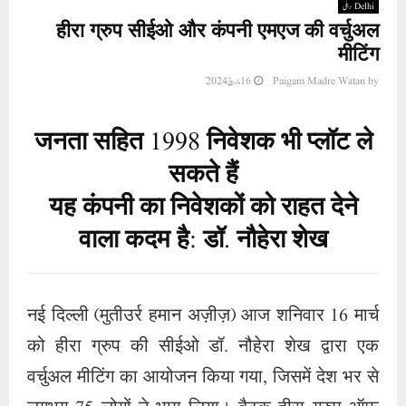
Delhi دہلی
हीरा ग्रुप सीईओ और कंपनी एमएज की वर्चुअल
मीटिंग
by
Paigam Madre Watan
16 مارچ 2024
जनता सहित 1998 निवेशक भी प्लॉट ले
सकते हैं
यह कंपनी का निवेशकों को राहत देने
वाला कदम है: डॉ. नौहेरा शेख
नई दिल्ली (मुतीउर्र हमान अज़ीज़) आज शनिवार 16 मार्च
को हीरा ग्रुप की सीईओ डॉ. नौहेरा शेख द्वारा एक
वर्चुअल मीटिंग का आयोजन किया गया, जिसमें देश भर से