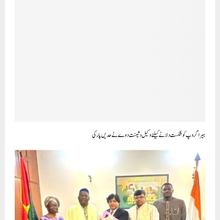
ہیرا گروپ کوشکست دلانے کیلئے وکیل دشینت دوے نے حدیں پار کی