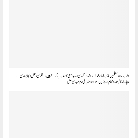
ائمہ، دعاۃ ومعلمین فتنہ وفساد ، خوف دہشت گردی اور بدامنی کا سدباب کرتے ہیں اور فکری وعمل انتہا پسندی سے
بچانے کا فریضہ انجام دیتے ہیں:مولانا اصغر علی امام مہدی سلفی