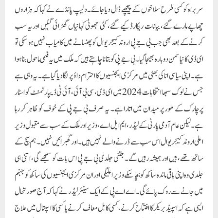
سربراہ کو کسی طرح سلاخوں کے پیچھے ڈال دیا جائے۔دلیپ پانڈے نے کہا کہ ہزاروں
چھاپے مارے گئے، بیانات ریکارڈ کیے گئے، کئی جھوٹی کہانیاں گھڑائی گئیں اور یہ سب
کرنے کے بعد بھی جب بی جے پی اروند کیجریوال کو پھنسانے میں کامیاب نہیں ہوسکی تو
ای ڈی کا نیا سمن دوبارہ بھیجا گیا۔ بی جے پی کو بتانا چاہتے ہیں کہ ملک میں یہ فلمی ماحول بنا ہوا
ہے۔ اپنی سیاسی انا کی بھٹی میں مرکزی ایجنسیوں کا احترام داؤ پر لگا دیا گیا ہے۔ یہ وہی ہے
جس نے لوک سبھا انتخابات 2024 میں ای ڈی، سی بی آئی، آئی ٹی ڈیپارٹمنٹ کو اسٹار
پرچارک کے طور پر میدان میں اتارا ہے۔ یہ صرف بی جے پی کے خوف کو ظاہر کر رہا
ہے۔ لیکن عام آدمی پارٹی کے لیڈر، ایم ایل اے، وزیر اور ملک کے سب سے مقبول وزیر
اعلی اروند کیجریوال اس سب سے ڈرنے والے نہیں ہیں۔اور گھبرائیں نہیں۔ ہم سچ کے
ساتھ تھے، ہیں اور ہمیشہ رہیں گے۔ جتنی جلدی بی جے پی اس بات کو سمجھے گی، اتنی ہی
جلدی وہ اپنی باقی ماندہ ساکھ کو بچا سکے وزیر اعلیگی اور ان مرکزی ایجنسیوں کی ساکھ کو جہنم
میں جانے سے روک پائے گی۔اے اے پی کے ایک سینئر لیڈر نے کہا کہ آج صورتحال
ایسی ہے کہ اسپیڈ بریکر کا افتتاح کرنے، کسی کا بل معاف کرنے یا کسی کا اسپتال میں علاج