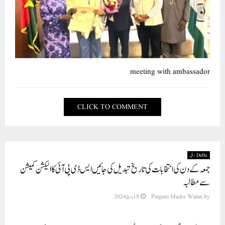
meeting with ambassador
CLICK TO COMMENT
Delhi دہلی
جمعہ کے دن کی انتخابات کی تاریخ تبدیل کی جائیں ایس ڈی پی آئی کا الیکشن کمیشن
سے مطالبہ
by
Paigam Madre Watan
18 مارچ 2024