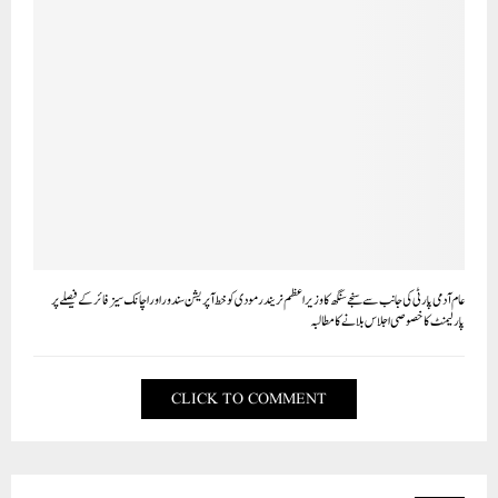
عام آدمی پارٹی کی جانب سے سنجے سنگھ کا وزیر اعظم نریندر مودی کو خط آپریشن سندور اور اچانک سیزفائر کے فیصلے پر
پارلیمنٹ کا خصوصی اجلاس بلانے کا مطالبہ
CLICK TO COMMENT