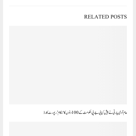
RELATED POSTS
عام آدمی پارٹی نے پیش کیا بی جے پی حکومت کے 100 دنوں کا ‘ناکام’ رپورٹ کارڈ