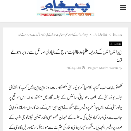
PRIMARY
MENU
Home
Delhi دہلی
این ایس ایس کے ذریعہ طلباء و طالبات سماج کے بنیادی مسائل سے روبرو ہوتے ہیں
Delhi دہلی
این ایس ایس کے ذریعہ طلباء و طالبات سماج کے بنیادی مسائل سے روبرو ہوتے
ہیں
by
Paigam Madre Watan
18 مارچ 2024
لکھنؤ , بابا صاحب بھیم راؤ امبیڈکر یو نیورسٹی لکھنؤ کا سات روزہ این این ایس کیمپ کا اختتامی
جلسہ یونورسٹی کے شعبہ ماحولیاتی سائنس کے جلسہ گاہ میں منعقد ہوا ۔ اس موقع پر
یونورسٹی کے وایس چانسلر پروفیسر سنجے سنگھ نے این این ایس کے رضا کاروں و اساتذہ کو اپنی
جانب سے دلی مبارکباد پیش کی ۔جلسہ کے مہمان خصوصی انفارمیشن ٹیکنالوجی شعبہ کے
صدر پروفیسر ایم۔ پی ۔سنگھ و مہمان ذی وقار کی حثیت سے مولانا آزاد میموریل اکادمی کے