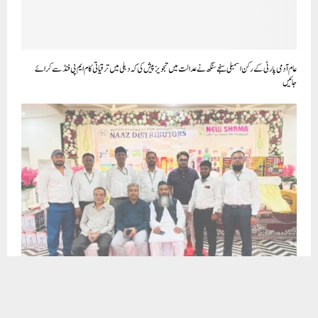
مالیگاؤں میں نیو شمع لیبارٹریز کے زیرِ اہتمام شاندار CME پروگرام کا انعقاد! یونانی طب کے فروغ، طبی آگاہی اور
معالجین کے درمیان علمی و پیشہ ورانہ روابط کے لیے ایک کامیاب اقدام!
CLICK TO COMMENT