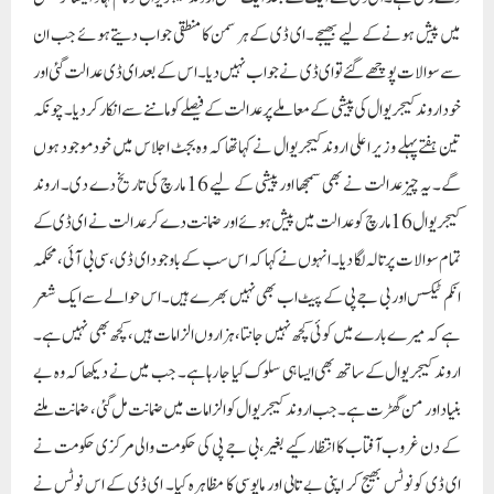
میں پیش ہونے کے لیے بھیجے۔ای ڈی کے ہر سمن کا منطقی جواب دیتے ہوئے جب ان
سے سوالات پوچھے گئے تو ای ڈی نے جواب نہیں دیا۔ اس کے بعد ای ڈی عدالت گئی اور
خود اروند کیجریوال کی پیشی کے معاملے پر عدالت کے فیصلے کو ماننے سے انکار کر دیا۔ چونکہ
تین ہفتے پہلے وزیر اعلی اروند کیجریوال نے کہا تھا کہ وہ بجٹ اجلاس میں خود موجود ہوں
گے۔ یہ چیزعدالت نے بھی سمجھا اور پیشی کے لیے 16 مارچ کی تاریخ دے دی۔ اروند
کیجریوال 16 مارچ کو عدالت میں پیش ہوئے اور ضمانت دے کر عدالت نے ای ڈی کے
تمام سوالات پر تالہ لگا دیا۔انہوں نے کہا کہ اس سب کے باوجود ای ڈی، سی بی آئی، محکمہ
انکم ٹیکس اور بی جے پی کے پیٹ اب بھی نہیں بھرے ہیں۔ اس حوالے سے ایک شعر
ہے کہ میرے بارے میں کوئی کچھ نہیں جانتا، ہزاروں الزامات ہیں، کچھ بھی نہیں ہے۔
اروند کیجریوال کے ساتھ بھی ایسا ہی سلوک کیا جا رہا ہے۔ جب میں نے دیکھا کہ وہ بے
بنیاد اور من گھڑت ہے۔جب اروند کیجریوال کو الزامات میں ضمانت مل گئی، ضمانت ملنے
کے دن غروب آفتاب کا انتظار کیے بغیر، بی جے پی کی حکومت والی مرکزی حکومت نے
ای ڈی کو نوٹس بھیج کر اپنی بے تابی اور مایوسی کا مظاہرہ کیا۔ ای ڈی کے اس نوٹس نے