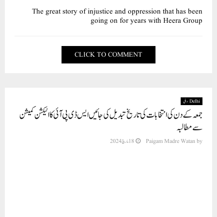
The great story of injustice and oppression that has been
going on for years with Heera Group
CLICK TO COMMENT
Delhi دہلی
جمعہ کے دن کی انتخابات کی تاریخ تبدیل کی جائیں ایس ڈی پی آئی کا الیکشن کمیشن
سے مطالبہ
by
Paigam Madre Watan
18 مارچ 2024
نئی دہلی ، سوشیل ڈیموکریٹک پارٹی آ ف انڈیا(SDPI)نے اپنے جاری کردہ اخباری
بیان میں کہا ہے کہ الیکشن کمیشن نے پارلیمانی عام انتخابات کے نوٹیفکیشن کا اعلان کردیا
ہے۔ ملک بھر میں یہ انتخابات 7مرحلوں میں ہونے جارہے ہیں۔ لکشدیپ، کشمیر،