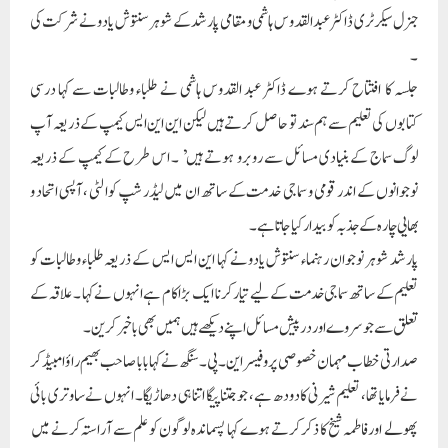
جنرل سیکرٹری ڈاکٹر عبدالقدوس ہاشمی و مقامی پارشد کے شوہر سنتوش یادو نے شرکت کی
۔
جلسہ کا افتتاح کرتے ہوے ڈاکٹر عبد القدوس ہاشمی نے طلباء وطالبات سے کہا درسی
کتابوں کی تعلیم سے ہم سند تو حاصل کرتے ہیں لیکن این این ایس کیمپ کے ذریعہ آپ
لوگ سماج کے بنیادی مسائل سے روبرو ہوتے ہیں’ ۔ اس طرح کے کیمپ کے ذریعہ
نوجوانوں کے اندر قومی و سماجی خدمت کے ساتھ ان میں لیڈر شپ کوالٹی ، آپسی اتحاد و
بھایی چارہ کے جذبہ کو بیدار کیا جاتاہے ۔
پارشد شوہر نوجوان رہنماء سنتوش یادو نے کہا این ایس ایس کے ذریعہ طلباء وطالبات کو
تعلیم کے ساتھ سماجی خدمت کے لیے تیار کرنا ایک بڑا کام ہے انہوں نے کہا ۔ علاقہ کے
تعلق سے جو سروے اور درپیش مسائل اپنے دیکھے ہیں ہمیں بھی باخبر کرین ۔
صدارتی خطاب مہمان خصوصی پروفیسر ا ین۔ پی ۔سنگھ نے کہا بابا صاحب بھیم راؤ امبیڈکر
نےفرمایا تھا ، تعلیم شیرنی کا دودھ ہے ، جو جتنا پیگا اتنا ہی دھاڑیگا ۔ انہوں نے ساوتری بائی
پھولے اور فاطمہ شیخ کا ذکر کرتے ہوے کہا پسماندہ لوگون کو علم سے آراستہ کرنے میں