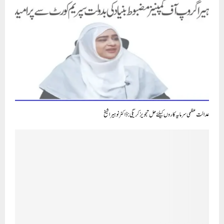
عام آدمی پارٹی کے رکن اسمبلی سنجے سنگھ نے عدالت میں تجویز پیش کی کہ دہلی میں ترقیاتی کام ایم پی فنڈ سے کرائے
جائیں