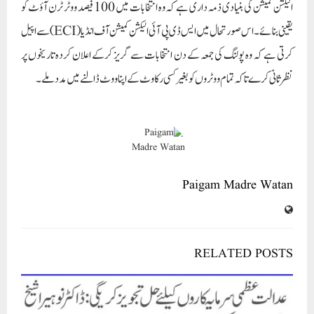
Paigam Madre Watan
RELATED POSTS
عدالت عظمی سرمایہ کاروں کیلئے حل تجویز کریگی : ڈاکٹر نوہیرا شیخ