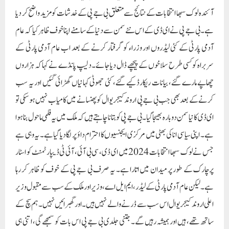
آئندہ لوک سبھا انتخابات کے نتائج سے متعلق بی جے پی کے خدشات کو مزید واضح کر دیا
ہے۔ بی جے پی نے ای ڈی کے اس نئے سمن سے دنیا کے سامنے اپنا خوف ظاہر کیا کہ عام
آدمی پارٹی کے کئی لیڈروں اور وزراء کو گرفتار کرنے کے بعد اب عام آدمی پارٹی کے
سربراہ کو کسی طرح سلاخوں کے پیچھے ڈال دیا جائے۔دلیپ پانڈے نے کہا کہ ہزاروں
چھاپے مارے گئے، بیانات ریکارڈ کیے گئے، کئی جھوٹی کہانیاں گھڑائی گئیں اور یہ سب
کرنے کے بعد بھی جب بی جے پی اروند کیجریوال کو پھنسانے میں کامیاب نہیں ہوسکی تو
ای ڈی کا نیا سمن دوبارہ بھیجا گیا۔ بی جے پی کو بتانا چاہتے ہیں کہ ملک میں یہ فلمی ماحول بنا ہوا
ہے۔ اپنی سیاسی انا کی بھٹی میں مرکزی ایجنسیوں کا احترام داؤ پر لگا دیا گیا ہے۔ یہ وہی ہے
جس نے لوک سبھا انتخابات 2024 میں ای ڈی، سی بی آئی، آئی ٹی ڈیپارٹمنٹ کو اسٹار
پرچارک کے طور پر میدان میں اتارا ہے۔ یہ صرف بی جے پی کے خوف کو ظاہر کر رہا
ہے۔ لیکن عام آدمی پارٹی کے لیڈر، ایم ایل اے، وزیر اور ملک کے سب سے مقبول وزیر
اعلی اروند کیجریوال اس سب سے ڈرنے والے نہیں ہیں۔اور گھبرائیں نہیں۔ ہم سچ کے
ساتھ تھے، ہیں اور ہمیشہ رہیں گے۔ جتنی جلدی بی جے پی اس بات کو سمجھے گی، اتنی ہی