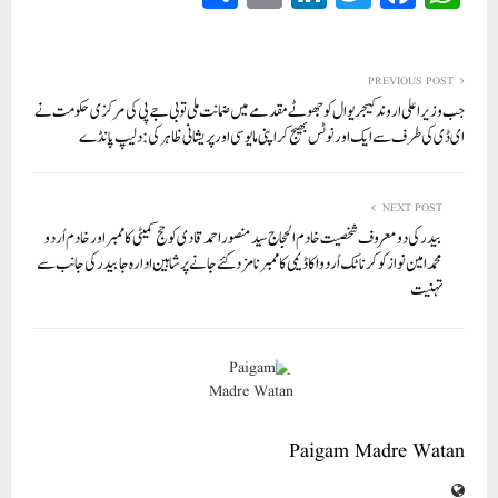
ha
m
nk
wi
ce
ha
re
ail
ed
tte
bo
ts
In
r
ok
A
PREVIOUS POST
جب وزیر اعلی اروند کیجریوال کو جھوٹے مقدمے میں ضمانت ملی تو بی جے پی کی مرکزی حکومت نے
pp
ای ڈی کی طرف سے ایک اور نوٹس بھیج کر اپنی مایوسی اور پریشانی ظاہر کی: دلیپ پانڈے
NEXT POST
بیدر کی دو معروف شخصیت خادم الحجاج سید منصور احمدقادی کو حج کمیٹی کا ممبر اورخادم اُردو
محمدامین نوازکو کرناٹک اُردو اکاڈیمی کا ممبر نامزد کئے جانے پرشاہین ادارہ جا بیدر کی جانب سے
تہنیت
Paigam Madre Watan