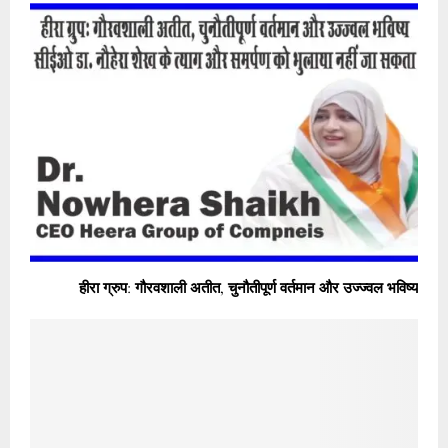
हीरा ग्रुप: गौरवशाली अतीत, चुनौतीपूर्ण वर्तमान और उज्ज्वल भविष्य