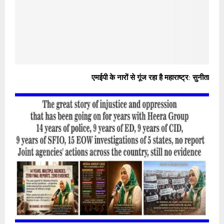
एमईपी के नारों से गूंज रहा है महाराष्ट्र: सुनीता