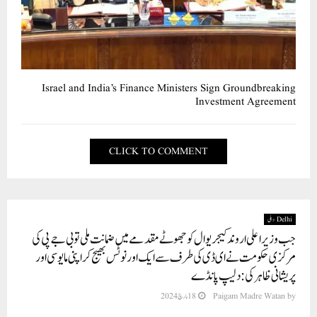
Israel and India’s Finance Ministers Sign Groundbreaking
Investment Agreement
CLICK TO COMMENT
Delhi دہلی
جب وزیر اعلی اروند کیجریوال کو جھوٹے مقدمے میں ضمانت ملی تو بی جے پی کی
مرکزی حکومت نے ای ڈی کی طرف سے ایک اور نوٹس بھیج کر اپنی مایوسی اور
پریشانی ظاہر کی: دلیپ پانڈے
by
Paigam Madre Watan
18 مارچ 2024