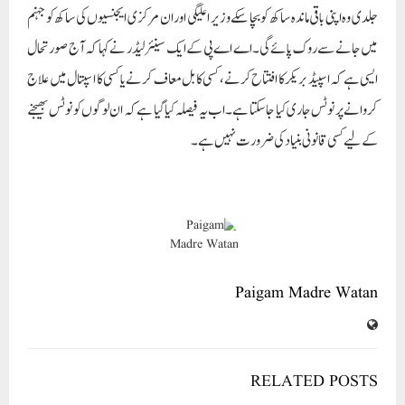
جلدی وہ اپنی باقی ماندہ ساکھ کو بچا سکے وزیر اعلیگی اور ان مرکزی ایجنسیوں کی ساکھ کو جہنم
میں جانے سے روک پائے گی۔اے اے پی کے ایک سینئر لیڈر نے کہا کہ آج صورتحال
ایسی ہے کہ اسپیڈ بریکر کا افتتاح کرنے، کسی کا بل معاف کرنے یا کسی کا اسپتال میں علاج
کروانے پر نوٹس جاری کیا جا سکتا ہے۔ اب یہ فیصلہ کیا گیا ہے کہ ان لوگوں کو نوٹس بھیجنے
کے لیے کسی قانونی بنیاد کی ضرورت نہیں ہے۔
Paigam Madre Watan
RELATED POSTS