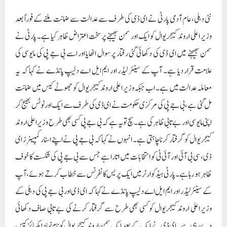
نئی دہلی،عام آدمی پارٹی نے ای ڈی کی طرف سے عدالت سے ضمانت ملنے کے فوراً بعد
وزیر اعلی اروند کیجریوال کو ایک اور سمن بھیجنے پر سخت اعتراض ظاہر کیا ہے۔ پارٹی نے
سمن بھیجنے میں ای ڈی کی دکھائی گئی رفتار پر سوال اٹھایا اور اسے بی جے پی کی مایوسی کی
علامت قرار دیا ہے۔ آپ کے سینئر لیڈر اور ایم ایل اے دلیپ پانڈے نے کہا کہ یہ
معاملہ عدالت میں ہے۔ اب جبکہ وزیر اعلی اروند کیجریوال کو جھوٹے کیس میں ضمانت
مل گئی ہے، بی جے پی کی مرکزی حکومت نے ای ڈی کی طرف سے ایک اور نوٹس بھیج کر
اپنی مایوسی اور بے تابی ظاہر کی ہے۔ سچ تو یہ ہے کہ بی جے پی کسی بھی طرح وزیر اعلی اروند
کیجریوال کو گرفتار کرنا چاہتی ہے۔ انہوں نے کہا کہ بی جے پی نے اپنے اسٹار کمپینرز ای
ڈی، سی بی آئی اور آئی ٹی کو انتخابات میں اتارا ہے جس سے بی جے پی کی شکست کا خوف
ظاہر ہو رہا ہے۔ پارٹی ہیڈکوارٹر میں ایک پریس کانفرنس سے خطاب کرتے ہوئے، آپ
کے سینئر لیڈر اور ایم ایل اے دلیپ پانڈے نے کہا کہ ای ڈی اور بی جے پی کی دہلی کے
وزیر اعلی اروند کیجریوال کو کسی بھی طرح سے گرفتار کرنے کی بے تابی صاف دکھائی
دے رہی ہے۔ ای ڈی نے ایک کے بعد ایک سمن اروند کیجریوال کو نام نہاد ایکسائز کیس