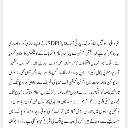
آسام، مغربی بنگال، کیرالہ، یوپی، بہار، کرناٹک، تمل ناڈو اور مہاراشٹر جیسی کئی ریاستوں
اور یونین علاقہ جات میں الیکشن کمیشن آف انڈیا کی طرف سے اعلان کردہ پولنگ کی
تاریخیں جمعہ کو آتی ہیں۔ اس سے ان ریاستوں اور مرکز کے زیر انتظام علاقوں میں پولنگ
فیصد پر منفی اثر پڑے گا۔مسلم رائے دہندگان اور پارٹی کارکنان جن کو ان ریاستوں اور
یونین پردیسوں میں جمعہ کی لازمی نماز میں شرکت کرنی ہوتی ہے وہ جمعہ کو پولنگ میں
حصہ لینے سے رہ جاتے ہیں جس کی وجہ سے پولنگ کی شرح کم ہوسکتی ہے۔لہٰذا، چونکہ
الیکشن کمیشن کی بنیادی ذمہ داری ہے کہ وہ انتخابات میں 100 فیصد ووٹر ٹرن آؤٹ کو
یقینی بنائے۔ اس صورتحال میں ایس ڈی پی آئی الیکشن کمیشن آف انڈیا (ECI) سے اپیل
کرتی ہے کہ وہ پولنگ کی جمعہ کے دن انتخابات سے گریز کرکے اعلان کردہ تاریخوں پر
نظر ثانی کرے تاکہ تمام ووٹروں کو بغیر کسی رکاوٹ کے اپنا ووٹ ڈالنے میں مددملے۔