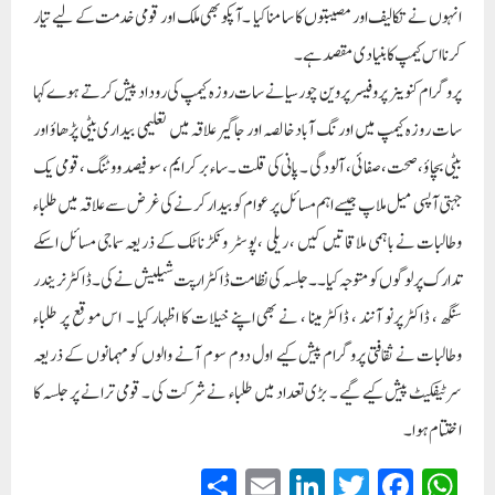
انہوں نے تکالیف اور مصیبتوں کا سامنا کیا ۔آپکو بھی ملک اور قومی خدمت کے لیے تیار
کرنا اس کیمپ کا بنیادی مقصد ہے ۔
پروگرام کنوینر پروفیسر پروین چورسیا نے سات روزہ کیمپ کی روداد پیش کرتے ہوے کہا
سات روزہ کیمپ میں اورنگ آباد خالصہ اور جاگیر علاقہ میں تعلیمی بیداری بیٹی پڑھاؤ اور
بیٹی بچاؤ ،صحت، صفائی ، آلودگی ۔ پانی کی قلت ۔ ساءبر کرایم ، سو فیصد ووٹنگ ، قومی یک
جہتی آپسی میل ملاپ جیسے اہم مسائل پر عوام کو بیدار کرنے کی غرض سے علاقہ میں طلباء
وطالبات نے باہمی ملاقاتیں کیں ، ریلی ،پوسٹر و نکڑ ناٹک کے ذریعہ سماجی مسائل اسکے
تدارک پر لوگوں کو متوجہ کیا ۔۔ جلسہ کی نظامت ڈاکٹر ارپت شیلیش نے کی ۔ڈاکٹرنریندر
سنگھ ، ڈاکٹر پرنو آنند ، ڈاکٹر مینا ، نے بھی اپنے خیلات کا اظہار کیا ۔ اس موقع پر طلباء
وطالبات نے ثقافتی پروگرام پیش کیے اول دوم سوم آنے والوں کو مہمانوں کے ذریعہ
سرٹیفکیٹ پیش کیے گیے ۔ بڑی تعداد میں طلباء نے شرکت کی ۔ قومی ترانے پر جلسہ کا
اختتام ہوا ۔
S
E
Li
T
Fa
W