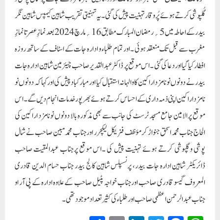
گُلپوشی کرتے ہوئے پُر وقار تہنیت پیش کی گئی ۔یہ تہنیتی تقریب شاہین کیمپس شاہین نگر
بیدر کے احاطہ میں5؍رمضان المبارک مطابق16؍مارچ2024 بعد نمازِ عصر تا نمازِ
مغرب سے قبل تک منعقد ہوئی ۔اور تمام طلباء و ادارہ جات کے اسٹاف کے ساتھ روزہ
افطار کیا گیا اور دعا کی گئی ۔اس موقع پر ڈاکٹر عبدالقدیر صاحب چیئرمین شاہین ادارہ جات
بیدر نے دونوں نو نامزد اراکین کا والہانہ استقبال کیا اور مبارکباد پیش کی اور کہا کہ دونوں نو
نامزد اراکین اپنی ذمہ داری کے احساس کرتے ہوئے بھرپور خدمات انجام دیں گے۔اس
موقع پرالامین جامع مسجد ٹرسٹ کی جانب سے بھی مذکورہ بالا دونوں نونامزد اراکین کی
الحاج جناب محمد اسحق جنواڑ کر مؤظف فزیکل لیکچرر اور جناب محمد مبین صاحب نے شال
پوشی و گلپوشی کرتے ہوئے تہنیت پیش کی ۔اس موقع پرجناب عبدالمقیت صاحب
ڈائریکٹر شاہین ادارہ جات بیدر، پرنسپلس شاہین کالج بیدر جناب حسام الدین قادری
المعروف گیسو قادری صاحب اورجناب خواجہ پٹیل صاحب کے علاوہ ادارہ کے پی آر او
جناب عبدالرحمن اعظمی صاحب اور طلباء کی کثیر تعداد موجود تھی۔