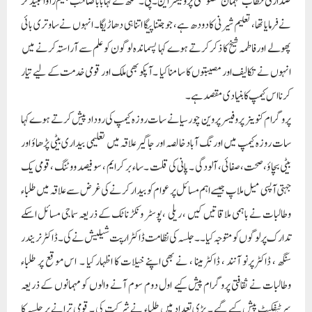
صدارتی خطاب مہمان خصوصی پروفیسر ا ین۔ پی ۔سنگھ نے کہا بابا صاحب بھیم راؤ امبیڈکر
نےفرمایا تھا ، تعلیم شیرنی کا دودھ ہے ، جو جتنا پیگا اتنا ہی دھاڑیگا ۔ انہوں نے ساوتری بائی
پھولے اور فاطمہ شیخ کا ذکر کرتے ہوے کہا پسماندہ لوگون کو علم سے آراستہ کرنے میں
انہوں نے تکالیف اور مصیبتوں کا سامنا کیا ۔آپکو بھی ملک اور قومی خدمت کے لیے تیار
کرنا اس کیمپ کا بنیادی مقصد ہے ۔
پروگرام کنوینر پروفیسر پروین چورسیا نے سات روزہ کیمپ کی روداد پیش کرتے ہوے کہا
سات روزہ کیمپ میں اورنگ آباد خالصہ اور جاگیر علاقہ میں تعلیمی بیداری بیٹی پڑھاؤ اور
بیٹی بچاؤ ،صحت، صفائی ، آلودگی ۔ پانی کی قلت ۔ ساءبر کرایم ، سو فیصد ووٹنگ ، قومی یک
جہتی آپسی میل ملاپ جیسے اہم مسائل پر عوام کو بیدار کرنے کی غرض سے علاقہ میں طلباء
وطالبات نے باہمی ملاقاتیں کیں ، ریلی ،پوسٹر و نکڑ ناٹک کے ذریعہ سماجی مسائل اسکے
تدارک پر لوگوں کو متوجہ کیا ۔۔ جلسہ کی نظامت ڈاکٹر ارپت شیلیش نے کی ۔ڈاکٹرنریندر
سنگھ ، ڈاکٹر پرنو آنند ، ڈاکٹر مینا ، نے بھی اپنے خیلات کا اظہار کیا ۔ اس موقع پر طلباء
وطالبات نے ثقافتی پروگرام پیش کیے اول دوم سوم آنے والوں کو مہمانوں کے ذریعہ
سرٹیفکیٹ پیش کیے گیے ۔ بڑی تعداد میں طلباء نے شرکت کی ۔ قومی ترانے پر جلسہ کا