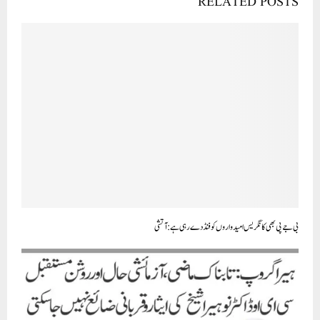
RELATED POSTS
بی جے پی بھی کانگریس امیدواروں کو فنڈ دے رہی ہے: آتشی