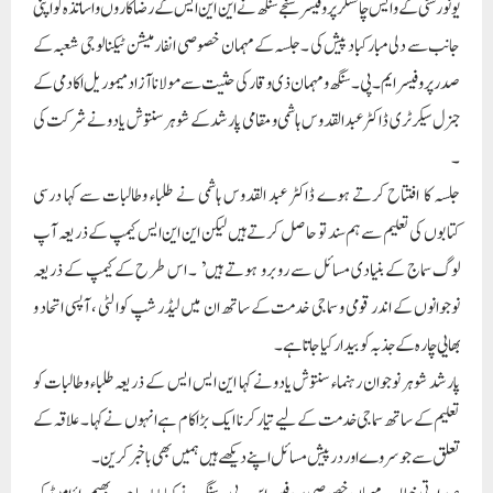
یونورسٹی کے وایس چانسلر پروفیسر سنجے سنگھ نے این این ایس کے رضا کاروں و اساتذہ کو اپنی
جانب سے دلی مبارکباد پیش کی ۔جلسہ کے مہمان خصوصی انفارمیشن ٹیکنالوجی شعبہ کے
صدر پروفیسر ایم۔ پی ۔سنگھ و مہمان ذی وقار کی حثیت سے مولانا آزاد میموریل اکادمی کے
جنرل سیکرٹری ڈاکٹر عبدالقدوس ہاشمی و مقامی پارشد کے شوہر سنتوش یادو نے شرکت کی
۔
جلسہ کا افتتاح کرتے ہوے ڈاکٹر عبد القدوس ہاشمی نے طلباء وطالبات سے کہا درسی
کتابوں کی تعلیم سے ہم سند تو حاصل کرتے ہیں لیکن این این ایس کیمپ کے ذریعہ آپ
لوگ سماج کے بنیادی مسائل سے روبرو ہوتے ہیں’ ۔ اس طرح کے کیمپ کے ذریعہ
نوجوانوں کے اندر قومی و سماجی خدمت کے ساتھ ان میں لیڈر شپ کوالٹی ، آپسی اتحاد و
بھایی چارہ کے جذبہ کو بیدار کیا جاتاہے ۔
پارشد شوہر نوجوان رہنماء سنتوش یادو نے کہا این ایس ایس کے ذریعہ طلباء وطالبات کو
تعلیم کے ساتھ سماجی خدمت کے لیے تیار کرنا ایک بڑا کام ہے انہوں نے کہا ۔ علاقہ کے
تعلق سے جو سروے اور درپیش مسائل اپنے دیکھے ہیں ہمیں بھی باخبر کرین ۔