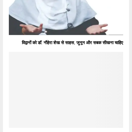
विद्वानों को डॉ. नौहेरा शेख से साहस, जुनून और सबक सीखना चाहिए