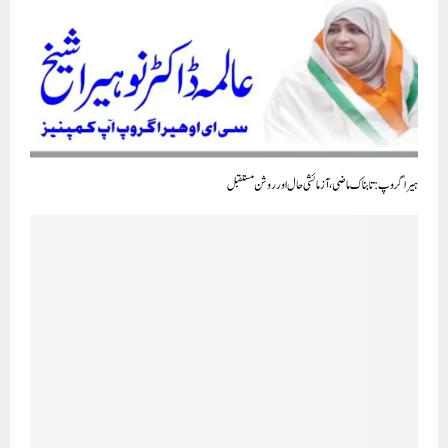
ہیرا گروپ : تابناک ماضی، آزمائشی حال اور روشن مستقبل