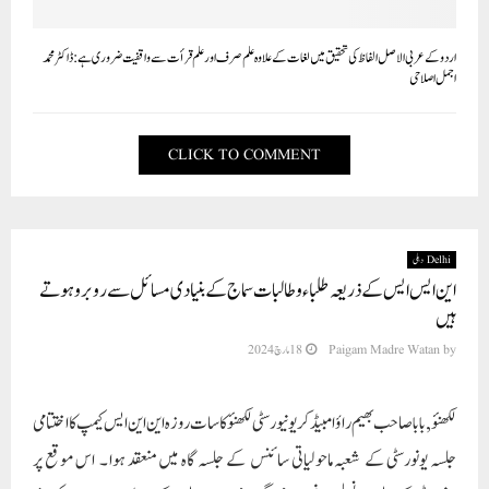
اردو کے عربی الاصل الفاظ کی تحقیق میں لغات کے علاوہ علم صرف اور علم قرأت سے واقفیت ضروری ہے: ڈاکٹر محمد
اجمل اصلاحی
CLICK TO COMMENT
Delhi دہلی
این ایس ایس کے ذریعہ طلباء و طالبات سماج کے بنیادی مسائل سے روبرو ہوتے
ہیں
by
Paigam Madre Watan
18 مارچ 2024
لکھنؤ , بابا صاحب بھیم راؤ امبیڈکر یو نیورسٹی لکھنؤ کا سات روزہ این این ایس کیمپ کا اختتامی
جلسہ یونورسٹی کے شعبہ ماحولیاتی سائنس کے جلسہ گاہ میں منعقد ہوا ۔ اس موقع پر