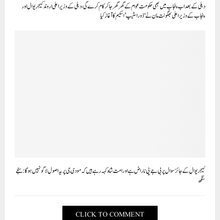
دہلی کے بعد اب پنجاب میں بھی حکومت عوام کے گھر گھر جا کر کام کرے گی، دہلی کے وزیر اعلی اروند کیجریوال اور
پنجاب کے وزیر اعلی بھگونت مان نے ‘ڈور اسٹیپ’ اسکیم کا آغاز کیا
کیجریوال کے جائز سوال پر بی جے پی ناراض ہے اور امت شاہ کہہ رہے ہیں کہ مودی جی پر یہ اصول لاگو نہیں ہوگا: سنجے
سنگھ
CLICK TO COMMENT