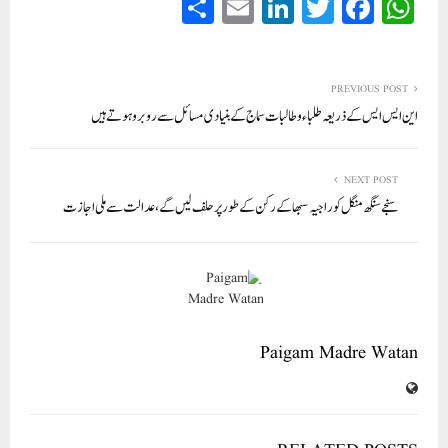
S
E
Li
T
Fa
W
ha
m
nk
wi
ce
ha
re
ail
ed
tte
bo
ts
In
r
ok
A
PREVIOUS POST
این ایس ایس کے ذریعہ طلباء و طالبات سماج کے بنیادی مسائل سے روبرو ہوتے ہیں
pp
NEXT POST
سنجے سنگھ منگل کو راجیہ سبھا کے رکن کے طور پر حلف لیں گے، عدالت سے ملی اجازت
Paigam Madre Watan