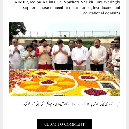
AIMEP, led by Aalima Dr. Nowhera Shaikh, unwaveringly
supports those in need in matrimonial, healthcare, and
educational domains.
آپ نے گاندھی جی کی سمادھی پر دنیا کے سب سے بڑے گاندھی وادی سونم وانگچک کی رہائی کے لئے کی دعا
CLICK TO COMMENT