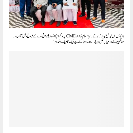
مالیگاؤں میں نیو شمع لیبارٹریز کے زیرِ اہتمام شاندار CME پروگرام کا انعقاد! یونانی طب کے فروغ، طبی آگاہی اور
معالجین کے درمیان علمی و پیشہ ورانہ روابط کے لیے ایک کامیاب اقدام!