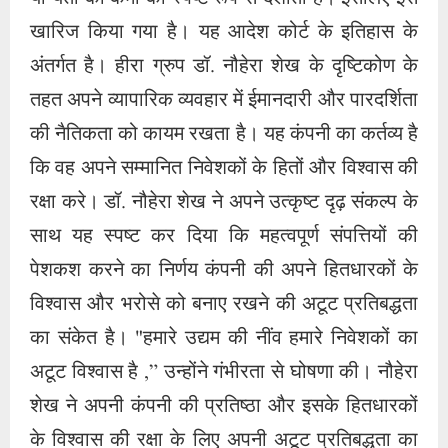
पेशकश करने का निर्णय कंपनी की अपने हितधारकों के
विश्वास और भरोसे को बनाए रखने की अटूट प्रतिबद्धता
का संकेत है। "हमारे उद्यम की नींव हमारे निवेशकों का
अटूट विश्वास है ,” उन्होंने गंभीरता से घोषणा की। नौहेरा
शेख ने अपनी कंपनी की प्रतिष्ठा और इसके हितधारकों
के विश्वास की रक्षा के लिए अपनी अटूट प्रतिबद्धता का
उदाहरण देते हुए कहा, "उनका विश्वास हमारी सबसे
मूल्यवान संपत्ति है, जिसे हम अपने आगंतुकों के लिए पोषित
और बनाए रखने की प्रतिज्ञा करते हैं।” दृढ़ता और
लचीलेपन के मॉडल के रूप में खड़े रहें। एक अटूट के
साथ न्याय की पवित्रता में विश्वास, उनकी कहानी सत्य
की अटूट खोज और विपरीत परिस्थितियों में लचीलेपन की
अदम्य भावना का प्रतीक है। उन अपरिवर्तनीय सिद्धांतों