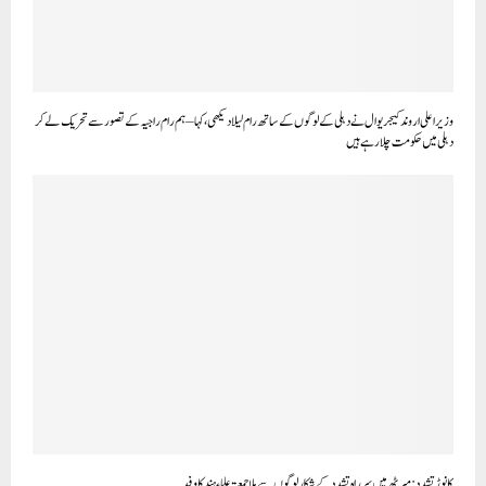
وزیر اعلی اروند کیجریوال نے دہلی کے لوگوں کے ساتھ رام لیلا دیکھی، کہا – ہم رام راجیہ کے تصور سے تحریک لے کر
دہلی میں حکومت چلا رہے ہیں
کانوڑ تشدد :میرٹھ میں سرراہ تشدد کے شکار لوگوں سے ملا جمعیۃ علماء ہند کا وفد