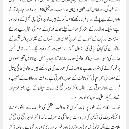
ہمارے انٹرپرائز کی بنیاد ہمارے سرمایہ کاروں کے غیر متزلزل اعتماد میں ہے،” انہوں
نے سنجیدگی سے اعلان کیا۔ "ان کا ایمان ہمارا سب سے قیمتی اثاثہ ہے، جسے ہم اپنے آنے
والوں کے لیے پالنے اور برقرار رکھنے کا عہد کرتے ہیں۔ نوہیرا شیخ اپنی کمپنی کے وقار اور
اپنے اسٹیک ہولڈرز کے اعتماد کی حفاظت کیلئے ثابت قدمی کے عزم کی مثال دیتے ہوئے
استقامت اور لچک کے نمونے کے طور پر کھڑی ہیں۔ انصاف کے تقدس پر اٹل یقین کے
ساتھ ان کی کہانی سچائی کی لازوال جستجو اور مصیبت کے وقت لچک کے ناقابل تسخیر
جذبے کی مظہر ہے۔ جیسا کہ قانونی معاملہ سامنے آتا ہے، یہ ہمیں ان ناقابل تغیر اصولوں
پر غور کرنے کی ضرورت ہے جو انصاف کی عمارت کی بنیاد رکھتے ہیں۔ قانونی جانچ پڑتال
کے مصداق میں سچائی حتمی ثالث کے طور پر ابھرتی ہے۔ وقت اور حالات کے نشیب و
فراز سے بالاتر ہوتی ہے۔ عالمہ ڈاکٹر نوہیرا شیخ کی بریت سچائی کے لیے پختہ عزم اور
انصاف کیلئے اعلیٰ جدوجہد کا ثبوت ہے۔
خلاصہ الکلام کے طور پر بات کریں تو عدالت عظمیٰ کی طرف سے انفورسمنٹ
ڈائریکٹوریٹ کی پٹیشن کی زبردست برخاستگی نہ صرف عالمہ ڈاکٹر نوہیرا شیخ کی فتح کی
علامت ہے بلکہ قانونی نظام کی دیانتداری اور غیر جانبداری کا اعادہ بھی ہے۔ عالمہ ڈاکٹر