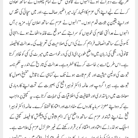
طریقے سے دہراتے ہوئے انہوں نے قانونی عمل کے تمام پہلووں کے ساتھ تعاون
کرنے کے لیے اپنے اٹل عزم کا اظہار کیا۔ میرا ضمیر صاف ہے، اور میں سچائی کی تقدس
اور اپنے یقین پر ثابت قدم ہوں۔” انہوں نے عزم کے ساتھ اعلان کیا۔ مزید برآں
انہوں نے عدالتی نظام کی خوبیوں کو سراہنے کے موقع سے فائدہ اٹھاتے ہوئے، انتہائی
یکسوئی کے ساتھ انصاف فراہم کرنے کی اس کی صلاحیت کی تعریف کی۔ عدالت کا فیصلہ
قانونی درستگی کی زبان میں واضح طور پر ای ڈی کی درخواست میں میرٹ کی کمی کو ظاہر کرتا
ہے۔ اس طرح اسے برخاست کرنے کا خطرہ ہے۔ عدالت کی تاریخ کے اندر یہ حکم نامہ
ثبوت کی اولین حیثیت اور مجرم ثابت ہونے تک بے گناہی کے ناقابلِ تنسیخ اصول کا
ثبوت ہے۔ ہیرا گروپ اور عالمہ ڈاکٹر نوہیرا شیخ کی بصیرت کے تحت اپنے کاروباری
معاملات میں دیانتداری اور شفافیت کی اخلاقیات کی حمایت کرتا ہے۔ یہ کمپنی پر واجب
ہے کہ وہ اپنے معزز سرمایہ کاروں کے مفادات اور اعتماد کا تحفظ کرے۔ عالمہ ڈاکٹر نوہیرا
شیخ نے اپنے شاندار عزم کے ساتھ واضح کیا کہ اہم اثاثوں کی پیشکش کا فیصلہ کمپنی کے
اسٹیک ہولڈرز کے اعتماد اور اعتقاد کو برقرار رکھنے کے غیر متزلزل عزم کی علامت ہے۔