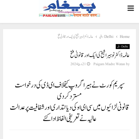
PRIMARY
MENU
عالمہ ڈاکٹر نوہیرا شیخ کی ایک اور قانونی فتح
Delhi دہلی
Home
Delhi دہلی
عالمہ ڈاکٹر نوہیرا شیخ کی ایک اور قانونی فتح
21 مارچ 2024
Paigam Madre Watan
by
سپریم کورٹ نے ہیرا گروپ کیخلاف ای ڈی کی درخواست
مسترد کر دی
قانونی لڑائیوں میں سی ای او کی دیانتداری اور شفافیت پر عدالت
عالیہ نے تعریفی الفاظ ادا کئے