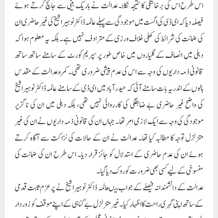
اس طرح اس کی برخاستگی کا نتیجہ نکلا۔ عدالت نے باریک بینی سے جانچ کرتے ہوئے
فیصلہ دیا کہ ای ڈی کی اگست میں موجودگی سے پہلے عالمہ ڈاکٹر نوہیرا شیخ کی غیر حاضری ان
کی ضمانت کی شرائط کی کھلی خلاف ورزی کے مترادف نہیں ہے۔ بلکہ یہ معلوم ہوا کہ
دہلی میں انصاف کے گلیاروں میں خاص طور پر سپریم کورٹ کے سامنے ساتھ ساتھ
قانونی ذمہ داریوں کی وجہ سے اس کی عدم پیشی ضروری تھی۔ کمرہ عدالت کے مقدس
ہالوں کے اندر یہ بات سامنے آئی کہ حیدرآباد میں ای ڈی کے سامنے عالمہ ڈاکٹر نوہیرا شیخ
کی واضح غیر حاضری بے ضابطگی کی کارروائی نہیں تھی، بلکہ دہلی میں ان کی ناگزیر
موجودگی کی وجہ سے ایک لازمی امر تھا۔ جہاں ان کی قانونی ذمہ داریوں نے ان کی غیر
متزلزل توجہ کا مطالبہ کیا تھا۔ عدالت نے ان کے حالات کی نزاکت سے آگاہ کرتے
ہوئے ان کی عدم حاضری کے استدلال کو جائز قرار دیا۔ اس طرح ان کی ضمانت کی
منسوخی کے لیے کسی بھی ضرورت کو روک دیاگیا۔
عدالت کے دانشمندانہ فیصلے کے جواب میںعالمہ ڈاکٹر نوہیرا شیخ نے پرعزم ثابت قدمی
کے ساتھ اپنی گہری راحت کا اظہار کیا۔ غیرمتزلزل بے گناہی کے اپنے موقف کو زور دار