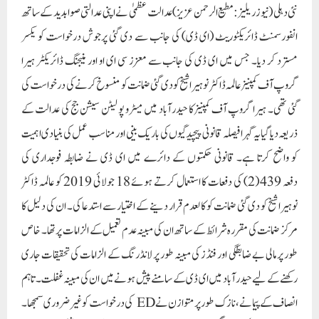
نئی دہلی (نیوز ریلیز: مطیع الرحمن عزیز) عدالت عظمیٰ نے اپنی عدالتی صوابدید کے ساتھ
انفورسمنٹ ڈائریکٹوریٹ (ای ڈی) کی جانب سے دی گئی پرجوش درخواست کو یکسر
مسترد کر دیا۔ جس میں ای ڈی کی جانب سے معزز سی ای او اور منیجنگ ڈائریکٹر ہیرا
گروپ آف کمپنیز عالمہ ڈاکٹر نوہیرا شیخ کو دی گئی ضمانت کو منسوخ کرنے کی درخواست کی
گئی تھی۔ ہیرا گروپ آف کمپنیز کا حیدرآباد میں میٹرو پولیٹن سیشن جج کی عدالت کے
ذریعہ دیا گیا یہ گہرا فیصلہ قانونی پیچیدگیوں کی باریک بینی اور مناسب عمل کی بنیادی اہمیت
کو واضح کرتا ہے۔ قانونی حکمتوں کے دائرے میں ای ڈی نے ضابطہ فوجداری کی
دفعہ 439 (2) کی دفعات کا استعمال کرتے ہوئے 18 جولائی 2019 کو عالمہ ڈاکٹر
نوہیرا شیخ کو دی گئی ضمانت کو کالعدم قرار دینے کے اختیار سے استدعا کی۔ ان کی دلیل کا
مرکز ضمانت کی مقررہ شرائط کے ساتھ ان کی مبینہ عدم تعمیل کے الزامات پر تھا۔ خاص
طور پر مالی بے ضابطگی اور فنڈز کی مبینہ طور پر لانڈرنگ کے الزامات کی تحقیقات جاری
رکھنے کے لیے حیدرآباد میں ای ڈی کے سامنے پیش ہونے میں ان کی مبینہ غفلت۔ تاہم
انصاف کے پیمانے، نازک طور پر متوازن نے ED کی درخواست کو غیر ضروری سمجھا۔