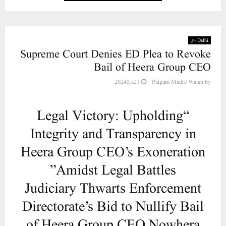
Delhi دہلی
Supreme Court Denies ED Plea to Revoke
Bail of Heera Group CEO
21 مارچ 2024
Paigam Madre Watan
by
“Legal Victory: Upholding
Integrity and Transparency in
Heera Group CEO’s Exoneration
Amidst Legal Battles”
Judiciary Thwarts Enforcement
Directorate’s Bid to Nullify Bail
of Heera Group CEO Nowhera