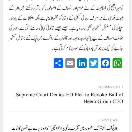
نوہیرا شیخ کی شفافیت کے لئے عزم اور انصاف کے اصولوں کو برقرار رکھنے میں ان کے
ثابت قدمی نے نہ صرف ان کی کمپنی کے وقار کو محفوظ بنایا ہے بلکہ مشکلات کے باوجود
سچائی کی مستقل جستجو پر بھی زور دیا ہے۔ جیسے جیسے قانونی کہانی سامنے آتی ہے، ان کی
ضمانت انصاف کے لیے پائیدار جدوجہد اور قانون کے دائرے میں لچک کے ناقابل تسخیر
جذبے کی ایک پرجوش یاد دہانی کے طور پر کام کرتی ہے۔
S
E
Li
T
Fa
W
ha
m
nk
wi
ce
ha
re
ail
ed
tte
bo
ts
In
r
ok
A
PREVIOUS POST
Supreme Court Denies ED Plea to Revoke Bail of
pp
Heera Group CEO
NEXT POST
کالج آف انجینئرنگ منصورہ میں تقریب عالمی یوم خواتین ” وجود ز ن سے ہے تصویر کائنات