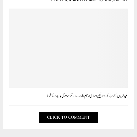
عید قرباں کے مبارک موقع پراسلامی احکام وآداب اورحکومت کی ہدایات کو ملحوظ
CLICK TO COMMENT