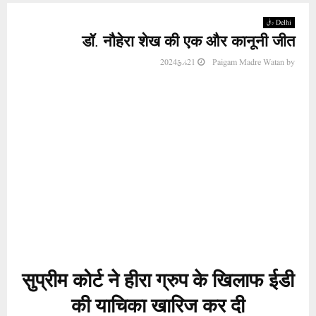
Delhi دہلی
डॉ. नौहेरा शेख की एक और कानूनी जीत
21 مارچ 2024
Paigam Madre Watan
by
सुप्रीम कोर्ट ने हीरा ग्रुप के खिलाफ ईडी
की याचिका खारिज कर दी
सुप्रीम कोर्ट ने कानूनी लड़ाई में सीईओ
की ईमानदारी और पारदर्शिता की सराहना
की
नई दिल्ली (मुतीउर्र हमान अजीज) सुप्रीम कोर्ट ने अपने