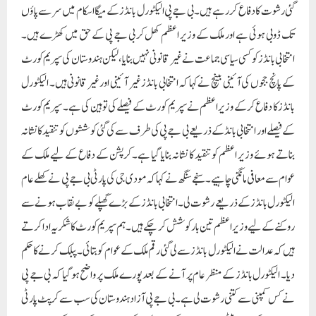
گئی رشوت کا دفاع کر رہے ہیں۔ بی جے پی الیکٹورل بانڈز کے میگا اسکام میں سر سے پاؤں
تک ڈوبی ہوئی ہے اور ملک کے وزیر اعظم کھل کر بی جے پی کے حق میں کھڑے ہیں۔
انتخابی بانڈز کو کسی سیاسی جماعت نے غیر قانونی نہیں بنایا، لیکن ہندوستان کی سپریم کورٹ
کے پانچ ججوں کی آئینی بینچ نے کہا کہ انتخابی بانڈز غیر آئینی اور غیر قانونی ہیں۔ الیکٹورل
بانڈز کا دفاع کرکے وزیراعظم نے سپریم کورٹ کے فیصلے کی توہین کی ہے۔ سپریم کورٹ
کے فیصلے اور انتخابی بانڈ کے ذریعے بی جے پی کی طرف سے کی گئی کوششوں کو تنقید کا نشانہ
بناتے ہوئے وزیر اعظم کو تنقید کا نشانہ بنایا گیا ہے۔کرپشن کے دفاع کے لیے ملک کے
عوام سے معافی مانگنی چاہیے۔ سنجے سنگھ نے کہا کہ مودی جی کی پارٹی بی جے پی نے کھلے عام
الیکٹورل بانڈز کے ذریعے رشوت لی۔ انتخابی بانڈز کے بڑے گھپلے کو بے نقاب ہونے سے
روکنے کے لیے وزیر اعظم تین بار کوشش کر چکے ہیں۔ ہم سپریم کورٹ کا شکریہ ادا کرتے
ہیں کہ عدالت نے الیکٹورل بانڈز سے لی گئی رقم ملک کے عوام کو بتائی۔پبلک کرنے کا حکم
دیا۔ الیکٹورل بانڈز کے منظر عام پر آنے کے بعد پورے ملک پر واضح ہو گیا کہ بی جے پی
نے کس کمپنی سے کتنی رشوت لی ہے۔ بی جے پی آزاد ہندوستان کی سب سے کرپٹ پارٹی