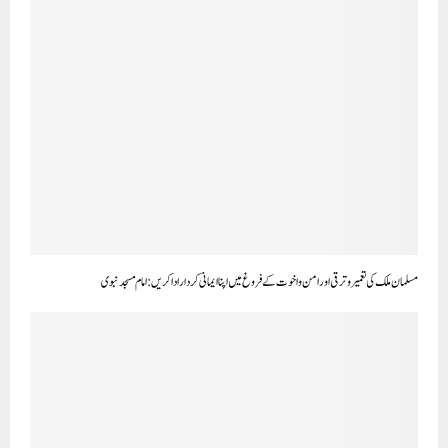
مسلمان ملک کی تعمیر وترقی اور امن و اخوت کے فروغ میں اپنا ایمانی کردار اداکریں:امام مسجد نبوی