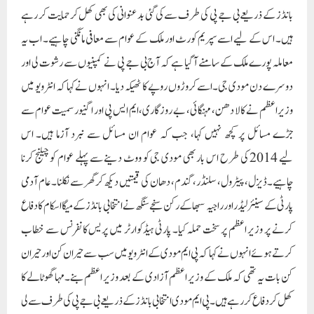
بانڈز کے ذریعے بی جے پی کی طرف سے کی گئی بدعنوانی کی بھی کھل کر حمایت کر رہے
ہیں۔ اس کے لیے اسے سپریم کورٹ اور ملک کے عوام سے معافی مانگنی چاہیے۔ اب یہ
معاملہ پورے ملک کے سامنے آ گیا ہے کہ آج بی جے پی نے کمپنیوں سے رشوت لی اور
دوسرے دن مودی جی۔اسے کروڑوں روپے کا ٹھیکہ دیا۔ انہوں نے کہا کہ انٹرویو میں
وزیراعظم نے کالا دھن، مہنگائی، بے روزگاری، ایم ایس پی اور اگنیور سمیت عوام سے
جڑے مسائل پر کچھ نہیں کہا، جب کہ عوام ان مسائل سے نبرد آزما ہیں۔ اس
لیے 2014 کی طرح اس بار بھی مودی جی کو ووٹ دینے سے پہلے عوام کو چیلنج کرنا
چاہیے۔ڈیزل، پیٹرول، سلنڈر، گندم، دھان کی قیمتیں دیکھ کر گھر سے نکلنا۔عام آدمی
پارٹی کے سینئر لیڈر اور راجیہ سبھا کے رکن سنجے سنگھ نے انتخابی بانڈز کے میگا اسکام کا دفاع
کرنے پر وزیر اعظم پر سخت حملہ کیا۔ پارٹی ہیڈکوارٹر میں پریس کانفرنس سے خطاب
کرتے ہوئے انہوں نے کہا کہ پی ایم مودی کے انٹرویو میں سب سے حیران کن اور حیران
کن بات یہ تھی کہ ملک کے وزیر اعظم آزادی کے بعد وزیر اعظم بنے۔مہا گھوٹالے کا
کھل کر دفاع کر رہے ہیں۔ پی ایم مودی انتخابی بانڈز کے ذریعے بی جے پی کی طرف سے لی