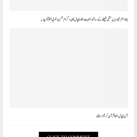
چند اہم تجاویز پر حتمی فیصلے کے ساتھ جمعیت علماء نیپال کا پروگرام بحسن وخوبی اختتام پذیر
آل نیپال حفظ قرآن کریم مسابقہ