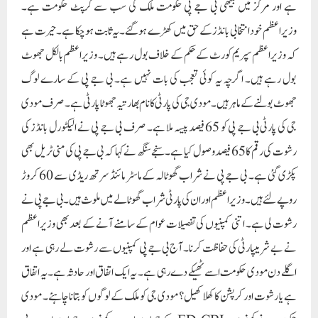
ہے اور مرکز میں بیٹھی بی جے پی حکومت ملک کی سب سے کرپٹ حکومت ہے۔
وزیراعظم خود انتخابی بانڈز کے حق میں کھڑے ہوگئے۔یہ ثابت ہو چکا ہے۔ حیرت ہے
کہ وزیر اعظم سپریم کورٹ کے حکم کے خلاف بول رہے ہیں۔ وزیراعظم بالکل جھوٹ
بول رہے ہیں۔ اگرچہ یہ کوئی تعجب کی بات نہیں ہے۔ بی جے پی کے سارے لوگ
جھوٹ بولنے کے ماہر ہیں۔ مودی جی کی پارٹی کا نام بھارتیہ جھوٹا پارٹی ہے۔صرف مودی
جی کی پارٹی بی جے پی کو 65 فیصد پیسہ ملا ہے۔ صرف بی جے پی نے الیکٹورل بانڈز کی
رشوت کی رقم کا 65 فیصد وصول کیا ہے۔سنجے سنگھ نے کہا کہ بی جے پی کی منی ٹریل بھی
پکڑی گئی ہے۔ بی جے پی نے شراب گھوٹالہ کے ماسٹر مائنڈ سرتھ ریڈی سے 60 کروڑ
روپے لئے ہیں۔ وزیراعظم اور ان کی پارٹی شراب گھوٹالے میں ملوث ہیں۔ بی جے پی نے
رشوت لی ہے۔ اتنی کمپنیوں کی تفصیلات عوام کے سامنے آنے کے بعد بھی وزیراعظم
نے بے شرمیپارٹی کی حفاظت کرنا۔ آج بی جے پی کمپنیوں سے رشوت لے رہی ہے اور
اگلے دن مودی حکومت اسے ٹھیکے دے رہی ہے۔ یہ ایک اتفاق اور حادثہ ہے۔ یہ اتفاق
ہے یا رشوت اور کرپشن کا کھلا کھیل؟ مودی جی کو ملک کے لوگوں کو بتانا چاہئے۔ مودی