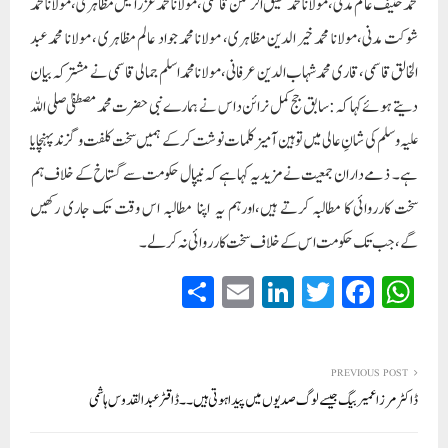
محمد حنیف عالم مدنی،مولانا محمد شفیق الرحمن قاسمی ،مولانا محمد عزرائیل مظاہری،مولانا محمد
شوکت مدنی،مولانا محمد خیر الدین مظاہری، مولانا محمد جواد عالم مظاہری ، مولانا محمد عبد
الخالق قاسمی،قاری محمد شہاب الدین عرفانی،مولانا محمد اسلم جمالی قاسمی نے مشترکہ بیان
دیتے ہوئے کہا کہ: سابق جج کمل نرائن داس نے ہمارے نبی حضرت محمد مصطفیٰ صلی اللہ
علیہ وسلم کی شانِ عالی میں توہین آمیز کلمات نوشت کرکے ہمیں سخت کلفت و گزند پہنچایا
ہے۔ ذمے داران جمعیت نے مزید یہ کہاہے کہ نیپال حکومت سے گستاخ کے خلاف ہم
سخت کارروائی کا مطالبہ کرتے ہیں،اورہم یہ اپنا مطالبہ اس وقت تک جاری رکھیں
گے،جب تک حکومت اس کے خلاف سخت کارروائی نہ کرلے۔
S
E
Li
T
Fa
W
ha
m
nk
wi
ce
ha
re
ail
ed
tte
bo
ts
In
r
ok
A
PREVIOUS POST
ڈاکٹر مرزا عمیر بیگ جیسے لوگ صدیوں میں پیدا ہوتی ہیں ۔۔ڈاقٹر عبدالقدوس ہاشمی
pp