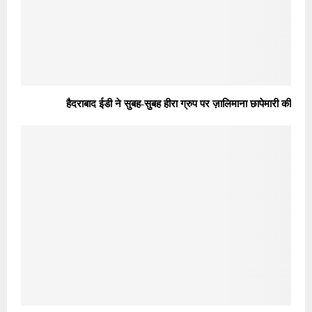
हैदराबाद ईडी ने सुबह-सुबह हीरा ग्रुप पर ज़ालिमाना छापेमारी की