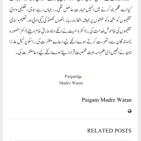
کیا اسے قلم بند کرنے میں انہیں مہارت حاصل تھی ۔، جہاں رہے سماجی ، تعلیمی و ادبی
تنظیموں کو متحدہ کوششوں پر ہمیشہ انکا زور رہا ۔ انھوں لکھنؤ کی گیی ادبی اور تعلیم و سماجی
تنظیموں کی خاموش خدمت کی ۔ ڈاکٹر ہ سمیت نے انکے داماد ط رق خام و بیٹے ڈاکٹر منصور ہ
پسماندگان سے دتعزءت کرتے ہوے انکے لیے دعاے مغفرت کی ۔ اسکو پرنسپل عذزا
ناہید نے انھیں ذی علم ومہ جہت شخصیت قرار دیتے ہوے انکے لیے دعا مغفرت کی ۔
Paigam Madre Watan
RELATED POSTS