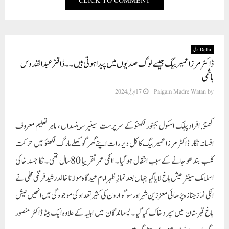
CLICK TO COMMENT
Delhi دہلی
ڈاکٹر مرزا عمیر بیگ جیسے لوگ صدیوں میں پیدا ہوتی ہیں ۔۔ڈاقٹر عبدالقدوس
ہاشمی
by
Paigam Madre Watan
17 اپریل 2024
کھنؤ, افراد پبلک اسکول بجنور لکھنؤ کے سر پرست سینیر ساینسداں ، ماہر تعلیم معروف
افسانہ نگار ڈاکٹر مرزا عمیر بیگ کا کل دیر رات اپنے گھر گوکھلے مارگ لکھنؤ میں حرکت
کلب بند ھو جانے کے سبب انتقال ہو گیا ۔ اانکی عمر تقریبا 80سال تھی ۔نکا جسد خاکی
اسلامک سینٹر عیش باغ لایا گیا جہاں بعد نمازِ ظہر امام عیدگاہ مولانا خالد رشید فرنگی محلی نے
انکی نماز جنازہ پڑھائی معززین شہر اور سوگو ارون کی کثیر تعداد کی موجودگی میں انھیں عیش
باغ قبرستان میں سپرد خاک کیا گیا ۔ پسماندگان میں اہلیہ کے علاوہ ایک بیٹا ڈاکٹر منصور