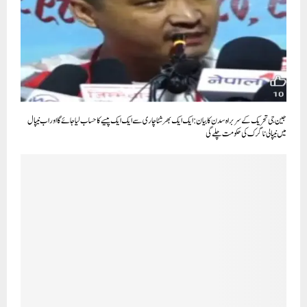
جین جی تحریک کے سربراہ سدن کا بیان: ایک ایک بھرشٹاچاری سے ایک ایک پیسے کا حساب لیا جائے گا اور اب نیپال
میں نیپالی ناگرک کی حکومت چلے گی