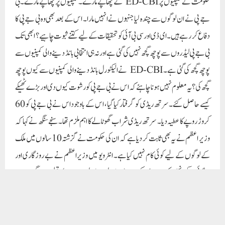
حکومت نے کمپنیوں پر ED-CBI کے چھاپے مارے۔ کمپنیوں پر چھاپے مارے۔بی
جے پی نے ان لوگوں سے چندہ لیا جنہوں نے انہیں مارا۔ اس کے بعد بھی وہ بی جے پی کا
دفاع کر رہے ہیں۔ ای ڈی اور سی بی آئی کو تحقیقات کے لیے کتنے ثبوت چاہیے؟ ابھی تک
بی جے پی لیڈروں سے پوچھ گچھ نہیں کی گئی ہے اور نہ ہی انتخابی بانڈ دینے والی کمپنیوں سے
پوچھ گچھ کی گئی ہے۔ ED-CBI نے الیکٹورل بانڈ دینے والی کمپنیوں سے کیوں پوچھ
گچھ کی؟یہ معلوم نہیں ہونا چاہئے کہ اس نے بی جے پی کو رشوت کیوں دی اور بڑے ٹھیکے
کیسے حاصل کئے۔ سرتھ ریڈی کو گرفتار کیا گیا، اس کے باوجود اس نے بی جے پی کو 60
کروڑ روپے کا عطیہ دیا۔ سرتھ ریڈی شراب گھوٹالے کا اہم ملزم تھا۔ سنجے سنگھ نے کہا کہ
وزیر اعظم نے یہ بھی ثابت کر دیا ہے کہ ان کی حکومت نے گزشتہ 10 سالوں میں ملک
کے لوگوں کے لیے کوئی کام نہیں کیا ہے۔ انٹرویو میں وزیراعظم نے بے روزگاری اور
مہنگائی پر کچھ نہیں کہا۔ مودی حکومت میں ڈیزل، پیٹرول، سرسوں کا تیل اور دیگر اشیائے
خوردونوش کے نام آسمان کو چھو رہے ہیں۔لیکن وزیر اعظم نے مہنگائی پر ایک لفظ بھی
نہیں کہا۔ مہنگائی سے غریبوں کی کمر ٹوٹ گئی ہے اور مودی جی اس پر خاموش ہیں۔ اگنیور
کے سوال پر مودی جی نے کچھ نہیں کہا، ایم ایس پی پر کچھ نہیں کہا۔ 750 سے زیادہ