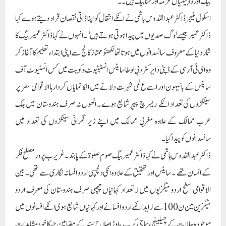
بیگ اور دو بیٹیاں عزمہ اور حنا بیگ ہیں ۔۔
اسکول منیجر ڈاکٹر عبدالقدوس ہاشمی نے انکے انتقال کو اپنا ذاتی نقصان قراد دیتے ہوے کہا
ڈاکٹر عمیر جیسے لوگ صدیوں میں پیدا ہوتی ہوتے ہیں’ ۔ انہوں نے کہا ڈاکٹر عمیر بیگ کا
شمار دنیا کے معروف سانسدانوں میں ہوتا تھا لکھنؤ ممتاز کالج سے اپنی ابتداء تعلیم کا آغاز کر
وہ ای ٹی آر سی کے ڈپٹی دایرکٹر دبی لوطا ساینس انسٹیٹیوٹ و کو یت میں کس انسٹیوٹ آف
ساینس کے بانیہون اور اسے ع لمی شہرت دلانے میں انکا نمایاں کردار ہا الاقوامی سطر پر
سینکڑوں کی تعداد انکے ریسرچ پیپر شایع ہوے ۔ انھوں نہ صرف ہندوستان میں بلک
عرب ممالک کے علاوہ مغربی ممالک میں اپنے زیر نگرانی سینکڑوں کی تعداد میں
سانسدانوں کو پیدا کیا ۔
ڈاکٹر عبدالقدوس ہاشمی نے کہا ڈاکٹر عمیر بیگ صوم صلوۃ کے پابند ۔غریرب پرور مصلح فکر
کے انسان تھے ۔ ساینس اور تحقیق کے علا وہ انکی دلچسپی اردو افسانہ نگاری سے تھی۔ بین
الاقوامی سطح اردو میگزیوں میں لا تعداد کہانیاں چھپی صرف ہندوستان کی معرف اردو
میگزین مین ن 100سے ز اید انکے اردو افسانے اور کہانیاں شایع ہوی انکے افسانوں میں
موجودہ حالات کے چیلینج ، سماجی کرب ،اوڑ اصلا ح پسند کے مضامین جسکا خود مشاہدات