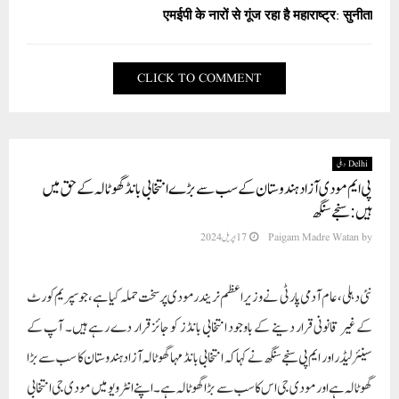
एमईपी के नारों से गूंज रहा है महाराष्ट्र: सुनीता
CLICK TO COMMENT
Delhi دہلی
پی ایم مودی آزاد ہندوستان کے سب سے بڑے انتخابی بانڈ گھوٹالہ کے حق میں
ہیں: سنجے سنگھ
by
Paigam Madre Watan
17 اپریل 2024
نئی دہلی، عام آدمی پارٹی نے وزیر اعظم نریندر مودی پر سخت حملہ کیا ہے، جو سپریم کورٹ
کے غیر قانونی قرار دینے کے باوجود انتخابی بانڈز کو جائز قرار دے رہے ہیں۔ آپ کے
سینئر لیڈر اور ایم پی سنجے سنگھ نے کہا کہ انتخابی بانڈ مہا گھوٹالہ آزاد ہندوستان کا سب سے بڑا
گھوٹالہ ہے اور مودی جی اس کا سب سے بڑا گھوٹالہ ہے۔ اپنے انٹرویو میں مودی جی انتخابی