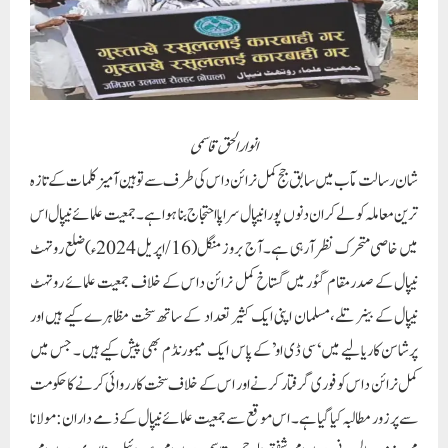
انوار الحق قاسمی
شان رسالت مآب میں سابق جج کمل نرائن داس کی طرف سے توہین آمیز کلمات کے تازہ
ترین معاملہ کو لے کر ان دنوں پورا نیپال سراپا احتجاج بنا ہواہے۔ جمعیت علمائے نیپال اس
میں خاصی متحرک نظر آرہی ہے۔ آج بروز منگل(16/اپریل 2024ء) ضلع روتہٹ
نیپال کے صدرمقام گئور میں گستاخ کمل نرائن داس کے خلاف جمعیت علمائے روتہٹ
نیپال کے بینر تلے،مسلمان اپنی ایک کثیر تعداد کے ساتھ سخت مظاہرے کیے ہیں اور
پرشاسن کاریالیے میں ‘سی ڈی او’کے پاس ایک میمورنڈم بھی پیش کیے ہیں ۔ جس میں
کمل نرائن داس کو فوری گرفتار کرنے اور اس کے خلاف سخت کارروائی کرنے کا حکومت
سے پرزور مطالبہ کیا گیاہے۔ اس موقع سے جمعیت علمائے نیپال کے ذمے داران: مولانا