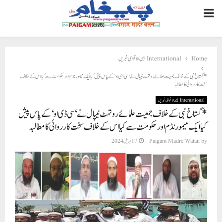
PRIMARY
MENU
Home
International بین الاقوامی خبریں
*گستاخ نبی کے خلاف جمعیت علمائے روتہٹ نیپال نے ‘سی ڈی او ‘کے پاس پیش کیا ایک میمورنڈم اور حکومت سے کیا اس کے خلاف
سخت کارروائی کا مطالبہ
International بین الاقوامی خبریں
*گستاخ نبی کے خلاف جمعیت علمائے روتہٹ نیپال نے ‘سی ڈی او ‘کے پاس پیش
کیا ایک میمورنڈم اور حکومت سے کیا اس کے خلاف سخت کارروائی کا مطالبہ
by
Paigam Madre Watan
17 اپریل 2024