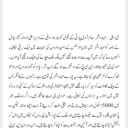
ٹھاکرے کو فرضی بچہ کہا جاتا ہے۔ یہ پورے مہاراشٹر کی توہین ہے۔ انہوں نے کانگریس
کے بینک اکاؤنٹ کو سیز کردیا۔ مجھے جیل بھیجا، ممتا بنرجی اور ایم کے اسٹالن کے کئی وزراء کو
جیل میں ڈالا۔ یہ بزدلوں کی نشانی ہے۔ مودی جی بہت طاقتور ہیں۔ اگر وہ ملک بھر
میں 5000 اسکول اور اسپتال بناتے اور بجلی مفت کر دیتے تو بہت اچھا ہوتا۔ لیکن وہ
پاکستان بنگلہ دیش سے سیکھنا چاہتے ہیں اور ملک کے اپوزیشن لیڈروں کو جیلوں میں ڈال کر
الیکشن جیتنا چاہتے ہیں اور آئین اور جمہوریت کو تباہ کرنا چاہتے ہیں۔ اس دوران این سی پی
شرد پوار، آپ کے ایم پی۔سنجے سنگھ اور دیگر سینئر لیڈران موجود رہے ۔اروند کیجریوال
نے کہا کہ میں دہلی سے اپنا ہاتھ آپ سب کے سامنے پھیلانے آیا ہوں اور آپ سے اس
ملک کو بچانے کے لیے بھیک مانگ رہا ہوں۔ کچھ دن پہلے مودی جی نے انہیں جھوٹے
مقدمے میں گرفتار کیا تھا۔ میں ابھی چند دن پہلے جیل سے باہر آیا ہوں۔ میں ووٹ مانگنے
نہیں ملک بچانے آیا ہوں۔ میں سپریم کورٹ کا شکریہ ادا کرنا چاہتا ہوں۔ مجھے اتنی جلدی
رہائی کی امید نہیں تھی۔ یہ خدا کے معجزے سے کم نہ تھا۔ عدالت نے انتخابی مہم کے
لیے 21 دن کا وقت دیا ہے۔ میں 21 دن تک سکون سے نہیں سووں گا۔ 24 گھنٹے، ایک