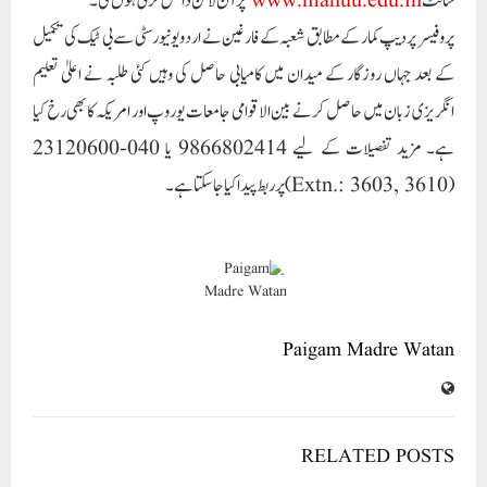
سائٹ
www.manuu.edu.in
پر آن لائن داخل کرنی ہوں گی۔
پروفیسر پردیپ کمار کے مطابق شعبہ کے فارغین نے اردو یونیورسٹی سے بی ٹیک کی تکمیل
کے بعد جہاں روزگار کے میدان میں کامیابی حاصل کی وہیں کئی طلبہ نے اعلیٰ تعلیم
انگریزی زبان میں حاصل کرنے بین الاقوامی جامعات یوروپ اور امریکہ کا بھی رخ کیا
ہے۔ مزید تفصیلات کے لیے 9866802414 یا 040-23120600
(Extn.: 3603, 3610) پر ربط پیدا کیا جاسکتا ہے۔
Paigam Madre Watan
RELATED POSTS