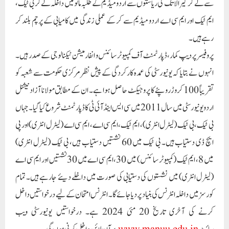
سے لے کر کیرالا تک کی ریاستوں سے اردو میڈیم کے طلبہ مانو میں داخلہ لے کر بی ٹیک،
ایم ٹیک اور ایم سی اے اردو میڈیم سے کر کے عملی زندگی میں کامیابی کے پرچم بلند کر
رہے ہیں۔
پروفیسر پردیپ کمار، ڈپارٹمنٹ آف کمپیوٹر سائنس و انفارمیشن ٹیکنالوجی کے صدر ہیں۔
انہوں نے بتایا کہ یونیورسٹی کی عمدہ کارکردگی کے پیش نظر مرکزی حکومت سے شعبہ کو
تقریباً 100 کروڑ روپئے کا پروجیکٹ حاصل ہوا ہے۔ ان کے مطابق مولانا آزاد نیشنل
اردو یونیورسٹی میں سال 2011 میں سی ایس اینڈ آئی ٹی کا ڈپارٹمنٹ شروع کیا گیا۔ جہاں
بی ٹیک، بی ٹیک (لیٹرل انٹری)، ایم ٹیک، ایم سی اے، ایم سی اے (لیٹرل انٹری) اور پی
ایچ ڈی دستیاب ہیں۔ بی ٹیک میں 60 نشستیں دستیاب ہیں، بی ٹیک (لیٹرل انٹری)
میں 8 ، ایم ٹیک (کمپیوٹر سائنس ) میں 30، ایم سی اے میں 30 نشستیں اور ایم سی اے
(لیٹرل انٹری) میں نشستوں کی دستیابی کی صورت میں داخلے دیئے جارہے ہیں۔ تمام
کورسز میں داخلہ انٹرنس کی بنیاد پر دیا جائے گا۔ انٹرنس امتحان کے لیے درخواستیں داخل
کرنے کی آخری تاریخ 20 مئی 2024 ہے۔ درخواستیں یونیورسٹی ویب