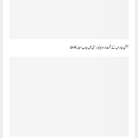
جشن بہاراں کے تحت اردو یونیورسٹی میں جاب میلہ کا انعقاد