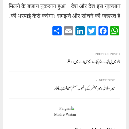
मिलने के बजाय नुकसान हुआ। देश और देश इस नुकसान
की भरपाई कैसे करेगा? समझने और सोचने की जरूरत है.
S
E
Li
T
Fa
W
ha
m
nk
wi
ce
ha
re
ail
ed
tte
bo
ts
In
r
ok
A
PREVIOUS POST
مانو میں بی ٹیک و ایم ٹیک و ایم سی اے میں داخلے
pp
NEXT POST
میر صادق و میر جعفر کے ہاتھوں مسلم معیشت پر یلغار