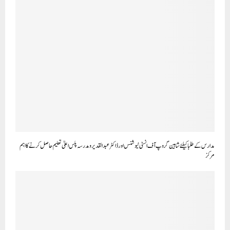
مدارس کے طلبا کیلئے شاہین گروپ آ ف انسٹی ٹیوشنس اور ڈاکٹر عبد القدیر و مدرسہ پلس اعلیٰ تعلیم حاصل کرنے کا اہم
مرکز