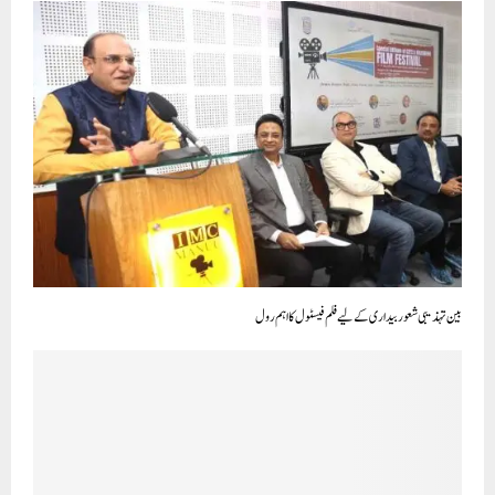
بین تہذیبی شعور بیداری کے لیے فلم فیسٹول کا اہم رول