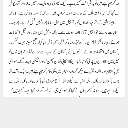
جی پاکستان اور بنگلہ دیش سے سیکھ کر ہندوستان میں یہی کام کرنا چاہتے ہیں۔ ایک وقت تھا
جب پاکستان اوربنگلہ دیش انڈیا سے سیکھتا تھا۔ آج مودی جی پاکستان اور بنگلہ دیش سے
سیکھ رہے ہیں۔اروند کیجریوال نے کہا کہ مودی جی نے مجھے گرفتار کیا ہے۔ کہتے ہیں کہ
وہ دہلی میں جیت جائیں گے، لیکن اگر وہ مجھے جیل میں رکھتے تو مودی جی دہلی میں ہار
جاتے۔ انہوں نے منیش سسودیا، ستیندر جین کو گرفتار کیا، کانگریس کے بینک اکاؤنٹ کو
منجمد کر دیا۔ اب عام آدمی پارٹی کا بینک اکاؤنٹ سیز کرنا چاہتے ہیں۔ شیوسینا اور این سی پی
دو ٹکڑوں میں بٹ گئے۔ ممتا بنرجی اور ایم کے اسٹالن کے کئی وزراء کو گرفتار کیا گیا۔ اس
طرح مودی جی الیکشن لڑیں گے اور جیتیں گے۔ بزدل آدمی یہی کرتا ہے۔ مودی جی
بزدل ہیں۔ مودی جی بہادر ہیں تو براہ راست الیکشن لڑ کر دکھائیں۔ یہ بزدلوں کی نشانی
ہے۔ اس طرح یہ ملک وہ جمہوریت کو تباہ کر رہے ہیں۔ وہ بابا صاحب کے آئین کو تباہ کر
رہے ہیں۔ اروند کیجریوال نے کہا کہ جب مودی جی 2014 میں وزیر اعظم بنے تو
انہوں نے ایک اصول بنایا تھا۔ ان کے مطابق بی جے پی میں 75 سال مکمل کرنے والے
لیڈر ریٹائر ہو جائیں گے۔ اس اصول کے تحت انہوں نے اڈوانی، مرلی منوہر جوشی، سمترا