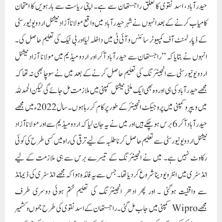
حیدرآباد، اسد نقوی کا تعلق راجستھان سے ہے۔ اپنی ریاست سے بارہویں کا امتحان
کامیاب کرنے کے بعد انہوں نے شہر حیدرآباد میں واقع مولانا آزاد نیشنل اردو یونیورسٹی
کے ڈپارٹمنٹ آف کمپیوٹر سائنس و آئی ٹی میں داخلہ لیا اور بی ٹیک کی تعلیم حاصل کی۔
انہوں نے بتایا کہ ”راجستھان سے حیدرآباد آکر اور اردو میڈیم میں مولانا آزاد نیشنل
اردو یونیورسٹی سے انجینئرنگ کی تعلیم حاصل کرنے کے بعد میں نے سوچا بھی نہ تھا کہ
مجھے حیدرآباد کی ہی اور وہ بھی ایک ملٹی نیشنل کمپنی میں ملازمت مل جائے گی لیکن الحمد للہ
میں ویپرو کمپنی میں پروجیکٹ انجینئر کے طور پر کام کر رہا ہوں۔ سال 2022ءمیں مجھے
حیدرآباد آکر 6 برس ہوچکے ہیں اور میں نے یہ جان لیا کہ اردو میڈیم سے اور مولانا آزاد
نیشنل اردو یونیورسٹی سے تعلیم حاصل کرنا طلبہ کے لیے ترقی کی راہ میں کسی طرح کی کوئی
رکاوٹ نہیں ہے۔ میں نے انجینئرنگ کے تیسرے برس سے ہی ملازمت کے لیے
انڈسٹری میں انٹرویو دینا شروع کردیا تھا۔ جس سے یہ فائدہ ہوا کہ مجھے انڈسٹری کی ڈیمانڈ
سے واقفیت ہوگئی ۔ اور پھر ادھر انجینئرنگ کی تعلیم ختم ہوئی دوسری طرف
مجھے Wipro کمپنی میں جاب مل گئی۔ راجستھان کے اسد نقوی کی طرح جموں و کشمیر