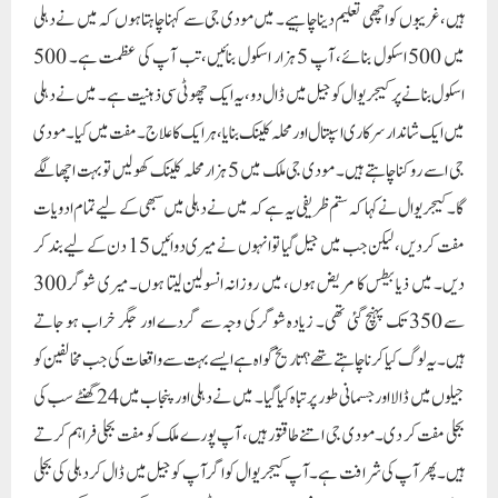
دیں۔ میں ذیابیطس کا مریض ہوں، میں روزانہ انسولین لیتا ہوں۔ میری شوگر 300
سے 350 تک پہنچ گئی تھی۔ زیادہ شوگر کی وجہ سے گردے اور جگر خراب ہو جاتے
ہیں۔ یہ لوگ کیا کرنا چاہتے تھے؟ تاریخ گواہ ہے ایسے بہت سے واقعات کی جب مخالفین کو
جیلوں میں ڈالا اور جسمانی طور پر تباہ کیا گیا۔ میں نے دہلی اور پنجاب میں 24 گھنٹے سب کی
بجلی مفت کر دی۔ مودی جی اتنے طاقتور ہیں، آپ پورے ملک کو مفت بجلی فراہم کرتے
ہیں۔ پھر آپ کی شرافت ہے۔ آپ کیجریوال کو اگر آپ کو جیل میں ڈال کر دہلی کی بجلی
بند کرنا چاہتے ہیں تو یہ شرافت نہیں ہے۔ ایک چھوٹی سی ذہنیت رکھیں۔اروند کیجریوال
نے کہا کہ اس وقت ملک کے حالات بہت خراب ہیں۔ روس کا صدر پیوٹن ہے۔ پیوٹن
نے اپوزیشن کے تمام رہنماؤں کو یا تو جیل میں ڈال دیا یا پھر انہیں قتل کر دیا۔ پھر جب
انتخابات ہوئے تو انہیں 87 فیصد ووٹ ملے۔ بنگلہ دیش میں چند روز قبل انتخابات
ہوئے۔ وہاں بھی تمام اپوزیشن لیڈروں کو جیل میں ڈال دیا گیا۔شیخ حسینہ جیت گئیں۔
پاکستان میں انتخابات ہوئے۔ انہوں نے پاکستان کے سب سے بڑے لیڈر عمران خان کو
جیل میں ڈالا، ان کی پارٹی کو تباہ کیا، ان کا انتخابی نشان چھین لیا اور الیکشن جیت گئے۔ مودی