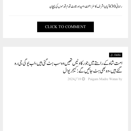
رحمانی 30 کا آیان اشرف کا سفر؛ محنت، امید اور ثابت قدم قدموں کی پہچان
CLICK TO COMMENT
Delhi دہلی
امت شاہ کے راستے میں جو رکاوٹیں تھیں وہ سب ہٹ گئی ہیں، اب یوگی جی رہ
گئے ہیں، وہ بھی ہٹ جائیں گے: کیجریوال
by
Paigam Madre Watan
18 مئی 2024
نئی دہلی؍مہاراشٹر، عام آدمی پارٹی کے قومی کنوینر اور دہلی کے وزیر اعلی اروند کیجریوال
نے جمعہ کو مہاراشٹر میں انڈیا الائنس کے امیدواروں کی حمایت میں ایک ریلی نکالی۔
انہوں نے کہا کہ میں آپ سے ووٹ مانگنے نہیں بلکہ ملک بچانے کی بھیک مانگنے آیا ہوں۔
مودی جی شیوسینا اور این سی پی کے دو ٹکڑے ہو گئے، اب شرد پوار کو آوارہ روح اور ادھو