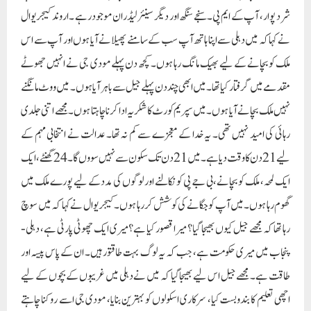
ایک لمحہ، ملک کو بچانے، بی جے پی کو نکالنے اور لوگوں کی مدد کے لیے پورے ملک میں
گھوم رہا ہوں۔میں آپ کو جگانے کی کوشش کر رہا ہوں۔ کیجریوال نے کہا کہ میں سوچ
رہا تھا کہ مجھے جیل کیوں بھیجا گیا؟ میرا قصور کیا ہے؟میری ایک چھوٹی پارٹی ہے، دہلی-
پنجاب میں میری حکومت ہے، جب کہ یہ لوگ بہت طاقتور ہیں۔ ان کے پاس پیسہ اور
طاقت ہے۔ مجھے جیل اس لیے بھیجا گیا کہ میں نے دہلی میں غریبوں کے بچوں کے لیے
اچھی تعلیم کا بندوبست کیا، سرکاری اسکولوں کو بہترین بنایا، مودی جی اسے روکنا چاہتے
ہیں، غریبوں کو اچھی تعلیم دینا چاہیے۔ میں مودی جی سے کہنا چاہتا ہوں کہ میں نے دہلی
میں 500 اسکول بنائے، آپ 5 ہزار اسکول بنائیں، تب آپ کی عظمت ہے۔ 500
اسکول بنانے پر کیجریوال کو جیل میں ڈال دو، یہ ایک چھوٹی سی ذہنیت ہے۔ میں نے دہلی
میں ایک شاندار سرکاری اسپتال اور محلہ کلینک بنایا، ہر ایک کا علاج۔مفت میں کیا۔ مودی
جی اسے روکنا چاہتے ہیں۔ مودی جی ملک میں 5 ہزار محلہ کلینک کھولیں تو بہت اچھا لگے
گا۔کیجریوال نے کہا کہ ستم ظریفی یہ ہے کہ میں نے دہلی میں سبھی کے لیے تمام ادویات
مفت کر دیں، لیکن جب میں جیل گیا تو انہوں نے میری دوائیں 15 دن کے لیے بند کر