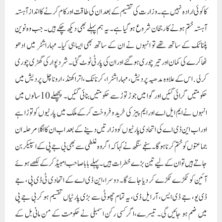
کا کوئی ارادہ نہیں ہے۔وزارت کی تقسیم کے بعد ان کی طاقت اور کام کرنے کا انداز آہستہ
آہستہ ختم ہونے کا رجحان شروع ہو گیا ہے۔ یہ ہم پہلے بھی دیکھ چکے ہیں۔ جب وہ نوین
پٹنائک کے ساتھ تھے تو انہوں نے ان کے ساتھ بھی ایسا ہی کیا۔ مہاراشٹر میں ادھو
ٹھاکرے کی کمان اور تیر چوری ہو گئے اور ان کی پارٹی ٹوٹ گئی۔ شرد پوار کی گھڑی چوری
کرلی . اس کے علاوہ مدھیہ پردیش، مہاراشٹرا، کرناٹک، اتراکھنڈ، اروناچل پردیش میں
حکومتیں گرائی گئیں اور گوا میں جوڑ توڑ سے حکومتیں بنائی گئیں۔ پچھلے 10 سالوں میں
انہوں نے ایم ایل اے اور ایم پیز کی خرید و فروخت کرکے ملک میں پارٹیوں کو توڑا ہے
اور اب این ڈی اے کی اتحادی پارٹیوں کو وزارتیں دینے کے بعد اب ان کا اگلا مرحلہ ان
جماعتوں کو ختم کرنا ہوگا۔ سنجے سنگھ نے کہا کہ اگر وہ غلطی سے بھی بی جے پی کے اسپیکر بن
جاتے ہیں تو ان کے لیے تین بڑے خطرات ہیں۔ پہلے بابا صاحب امبیڈکر کے لکھے ہوئے
آئین کو ٹکڑے ٹکڑے کر دیا جائے گا۔ دوسرا، این ڈی اے کے اتحادی ٹی ڈی پی، جے
ڈی یو، جے ڈی ایس، آر ایل ڈی، یہ تمام چھوٹی سے بڑی پارٹیاں تقسیم ہو کر بی جے پی
میں ضم ہو جائیں گی۔ تیسرے،اگر کسی رکن اسمبلی نے حکومت کے من مانی بل کے