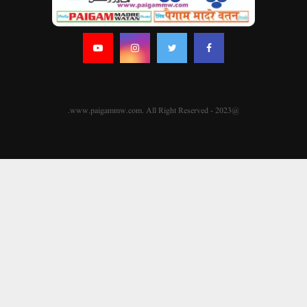
@2023 - www.paigammw.com. All Right Reserved.