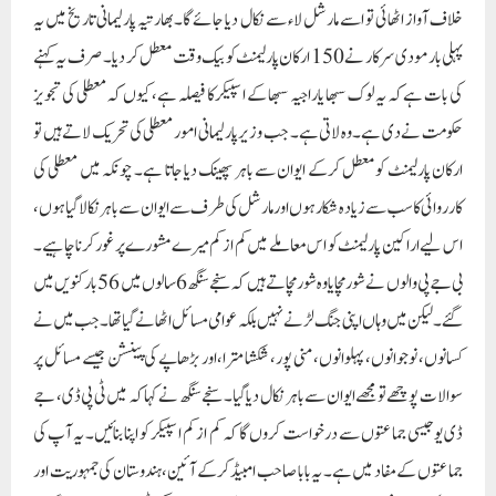
خلاف آواز اٹھائی تو اسے مارشل لاء سے نکال دیا جائے گا۔ بھارتیہ پارلیمانی تاریخ میں یہ
پہلی بار مودی سرکار نے 150 ارکان پارلیمنٹ کو بیک وقت معطل کر دیا۔ صرف یہ کہنے
کی بات ہے کہ یہ لوک سبھا یا راجیہ سبھا کے اسپیکر کا فیصلہ ہے، کیوں کہ معطلی کی تجویز
حکومت نے دی ہے۔وہ لاتی ہے۔ جب وزیر پارلیمانی امور معطلی کی تحریک لاتے ہیں تو
ارکان پارلیمنٹ کو معطل کرکے ایوان سے باہر پھینک دیا جاتا ہے۔ چونکہ میں معطلی کی
کارروائی کا سب سے زیادہ شکار ہوں اور مارشل کی طرف سے ایوان سے باہر نکالا گیا ہوں،
اس لیے اراکین پارلیمنٹ کو اس معاملے میں کم از کم میرے مشورے پر غور کرنا چاہیے۔
بی جے پی والوں نے شور مچایاوہ شور مچاتے ہیں کہ سنجے سنگھ 6 سالوں میں 56 بار کنویں میں
گئے۔ لیکن میں وہاں اپنی جنگ لڑنے نہیں بلکہ عوامی مسائل اٹھانے گیا تھا۔ جب میں نے
کسانوں، نوجوانوں، پہلوانوں، منی پور، شکشا مترا، اور بڑھاپے کی پینشن جیسے مسائل پر
سوالات پوچھے تو مجھے ایوان سے باہر نکال دیا گیا۔ سنجے سنگھ نے کہا کہ میں ٹی پی ڈی، جے
ڈی یو جیسی جماعتوں سے درخواست کروں گا کہ کم از کم اسپیکر کو اپنا بنائیں۔ یہ آپ کی
جماعتوں کے مفاد میں ہے۔ یہ بابا صاحب امبیڈکر کے آئین، ہندوستان کی جمہوریت اور