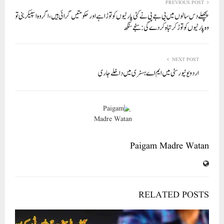
In
r
ok
A
PREVIOUS POST
پچھلے دس سالوں میں بی جے پی نے کئی پارٹیوں کو توڑا ہے اور حکومتیں گرائی ہیں، اگر وہ اسپیکر بنی تو
pp
وہ پارٹیوں کو توڑ کر تباہ کر دے گی: سنجے سنگھ
NEXT POST
اردو یونیورسٹی میں ایم اے ہسٹری میں داخلے جاری
Paigam Madre Watan
RELATED POSTS