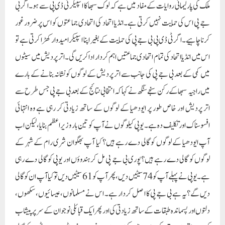
ملک کی پارلیمانی روایات کے مفاد میں ہے کہ لوک سبھا کا اسپیکر ٹی ڈی پی سے ہو۔ اگر بی
جے پی اس کی حمایت نہیں کرتی ہے۔انڈیا اتحاد کی اتحادی جماعتوں کو اس پر ضرور غور
کرنا چاہیے۔ اگر ٹی ڈی پی بی جے پی کی حمایت کے بغیر اپنا اسپیکر امیدوار کھڑا کرتی ہے تو
اس میں انڈیا اتحاد کی تمام اتحادی جماعتیں اہم کردار ادا کریں گی۔ اتر پردیش میں سیٹوں
میں کمی کے بعد بی جے پی کی جانب سے اتر پردیش کے لوگوں کو نشانہ بنانے کے بارے
میں راجیہ سبھا کے رکن سنجے سنگھ نے کہا کہ انتخابی نتائج کے بعد بی جے پی جس طرح سے
اتر پردیش اور خاص طور پر ایودھیا کے لوگوں کے ساتھ زیادتی کر رہی ہے وہ انتہائی
افسوسناک اور تکلیف دہ ہے۔ یوپی کیلوگوں نے آپ کو تین بار وزیر اعظم بنایا، لیکن اب
آپ ایودھیا کے لوگوں کو گالی دے رہے ہیں؟ کیا آپ بھگوان شری رام کے شہر کے
لوگوں کو گالی دے رہے ہیں؟پوری بی جے پی مل کر ہندوؤں اور یوپی کو گالی دے رہی
ہے۔ یوپی نے پہلے آپ کو 74 سیٹیں دیں، پھر آپ کو 61 سیٹیں دیں تو کیا آپ ان کو گالی
دیں گے؟یہ ہے بی جے پی کا اصل کردار ہے۔ اس نے مسلمانوں، عیسائیوں، سکھوں،
دلتوں اور پسماندہ طبقات کے ساتھ زیادتی کی اور پھر ایک قبائلی نوجوان کے سر پر پیشاب