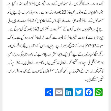
فیصد ووٹ ملے۔ کانگریس نے مسلمانوں کے ووٹ شیئر میں% 5 فیصد اضافہ کیا ہے
جبکہ اتحادیوں کے ووٹوں میں% 23 فیصد اضافہ ہوا ہے۔دوسری طرف، بی جے پی کو
مسلمانوں کے 1% فیصد ہی ووٹ ملے جبکہ اس کے اتحادیوں کو 2% ووٹ ملے ہیں۔ بی
جے پی اور اتحادیوں دونوں کو ان کے مسلم ووٹ شیئر میں 3% فیصد کی کمی ہوئی ہے۔
این ڈی اے کا ووٹ شیئر% 5 فیصد سے گھٹ کر2% فیصد رہ گیاہے۔ لوک
سبھا 2024 انتخابات کے نتائج نہ صرف بی جے پی اور اس کے اتحادیوں بلکہ کانگریس اور
دیگر سیکولر پارٹیوں کے لیے بھی ایک اچھا سبق اور پیغام ہے کہ ہندوستان کی روح امن
اور ہم آہنگی کی ہے، اور تقسیم کرنے والی طاقتیں یہاں ناکام ہونے والی ہیں۔ بہتر ہے کہ
کانگریس اور اس کے اتحادی یہ سمجھ لیں کہ مسلمانوں کی حمایت کے بغیر وہ اقتدار میں
نہیں آسکتے ہیں۔
S
E
Li
T
Fa
W
ha
m
nk
wi
ce
ha
re
ail
ed
tte
bo
ts