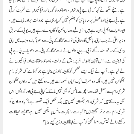
ہے۔سنجے سنگھ نے کہا کہ بی جے پی دلتوں، پسماندہ لوگوں اور قبائلیوں سے نفرت کرتی
ہے۔ بی جے پی اودھیش پرساد پاسی کو ہضم نہیں کر پا رہی ہے، جو دلت برادری سے ہیں،
ایودھیا سے ایم پی بن رہے ہیں، اسی لیے وہ ماں بہن کو گالی دے رہے ہیں۔ یوپی کے سابق
وزیر اعلیٰ نے جب اپنی رہائش گاہ خالی کی تو اسے گنگا کے پانی سے دھویا گیا۔ وہ جب میں اپنی
بیوی کے ساتھ مندر گئے تو بی جے پی والوں نے اسے گنگا کے پانی سے دھویا۔ یہ بی جے پی
کی ذہنیت ہے۔ اس توہین کا بدلہ اتر پردیش کے دلت، پسماندہ طبقات اور قبائلیوں نے
لے لیا ہے۔ آپ نے ایک ایسے شخص کو کابینہ کا وزیر بنایا ہے جو کہتا ہے کہ شری رام
بھگوان نہیں ہیں، بلکہ وہ صرف ایک خیالی تصورات ہیں۔ وہ کہتے ہیں کہ راون بھگوان
شری رام سے افضل تھا۔ وہ رامچرت مانس کو بھی نہیں مانتے۔ کیا بی جے پی اور آر ایس ایس
بھی یہ مانتے ہیں کہ شری رام بھگوان نہیں ہیں بلکہ محض ایک تصور ہے؟ کیا وہ راون کو
شری رام سے برتر سمجھتے ہیں؟ کیا اسے رامچرت مانس پر یقین نہیں ہے؟ایسے خیالات
رکھنے والے جیتن رام مانجھی کو آپ نے اپنا کابینہ وزیر کیسے بنایا؟