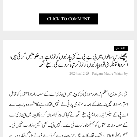
CLICK TO COMMENT
Delhi دہلی
پچھلے دس سالوں میں بی جے پی نے کئی پارٹیوں کو توڑا ہے اور حکومتیں گرائی ہیں،
اگر وہ اسپیکر بنی تو وہ پارٹیوں کو توڑ کر تباہ کر دے گی: سنجے سنگھ
by
Paigam Madre Watan
12 جون 2024
نئی دہلی، وزیر اعظم نریندر مودی کی کابینہ میں این ڈی اے کے حصہ دار جماعتوں کو قابل
احترام وزارتیں نہ ملنے کے بعد عام آدمی پارٹی نے انہیں محتاط رہنے کا مشورہ دیا ہے۔ اے
اے پی کے سینئر لیڈر اور ایم پی سنجے سنگھ نے کہا کہ پیر کو اعلان کردہ کابینہ میں این ڈی اے
کے حصہ دار جماعتوں کو جھنجھنا وزارت ملی ہے۔ انہیں ایک بھی اچھی وزارت نہیں ملی۔
ہمیں پہلے ہی اس پر شک تھا۔ کابینہ میں عزت نہ دے کر بی جے پی نے واضح اشارہ دیا ہے