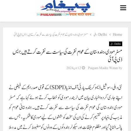
PRIMARY
MENU
Home
Delhi دہلی
مسٹر مودی، ہندوستان کے عوام نفرت کی سیاست سے نفرت کرتے ہیں :ایس ڈی پی آئی
Delhi دہلی
مسٹر مودی، ہندوستان کے عوام نفرت کی سیاست سے نفرت کرتے ہیں :ایس
ڈی پی آئی
by
Paigam Madre Watan
12 جون 2024
نئی دہلی ، سوشیل ڈیموکریٹک پارٹی آف انڈیا (SDPI) کے قومی صدر ایم کے فیضی نے
اپنے جاری کردہ اخباری بیان میں نریندر مودی کو خطاب کرتے ہوئے کہا ہے کہ مسٹر
مودی ہندوستان کی عوام نفرت کی سیاست سے نفرت کرتے ہیں۔ ہندوستانی عوام کو
مذہب کی بنیاد پر تقسیم کرنے کی ان کی سخت کوششوں کے لیے مودی کا شکریہ، جس سے
پانسہ الٹا پڑ گیا اور مظلوم طبقات اور سیکولر ہندوئوں کے ووٹوں کو مضبوط کرنے میں مدد ملا