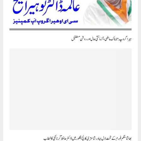
ہیرا گروپ : تابناک ماضی، آزمائشی حال اور روشن مستقبل
بھاشا سنگم فورم کے تحت لال بہادر شاستری کالج بنگلور میں ڈاکٹر حافظؔ کرناٹکی کا خطاب