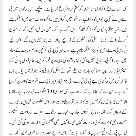
کہ اس نے اپنی اتحادی جماعتوں کو ختم کرنا شروع کر دیا ہے۔ پچھلے دس سالوں میں بی
جے پی نے کئی پارٹیوں کو توڑا ہے اور حکومتیں گرائی ہیں۔ اگر وہ لوک سبھا میں اسپیکر بنتے
ہیں۔تو یہ حلقے پارٹیوں کو توڑ کر تباہ کر دیں گے۔ یہ لوگ من مانی بل لائیں گے اور احتجاج
کرنے والے ارکان اسمبلی کو مارشلوں کے ذریعے ایوان سے باہر نکال دیں گے۔ اس لیے
ٹی ڈی پی-جے ڈی یو کو اپنا اسپیکر بنانا چاہیے اور یہ ان کی پارٹی، آئین اور جمہوریت کے مفاد
میں ہے۔ اگر بی جے پی نہیں مانتی تو انڈیا اتحاد کی حمایت پر غور کریں۔ عام آدمی پارٹی کے
سینئر لیڈر اور راجیہ سبھا ممبر پارلیمنٹ سنجے سنگھ نے منگل کو پارٹی ہیڈکوارٹر میں ایک پریس
کانفرنس میں کہا کہ بی جے پی کی قیادت والی ‘نام نہاد’ این ڈی اے حکومت کا اعلان کر دیا
گیا ہے۔ اس لیے کہا جاتا ہے کہ اسے اب بھی مودی 3.0 حکومت کہا جا رہا ہے۔ انڈیا
الائنس کی پارٹیوں کو جس بات کا خدشہ تھا وہ سچ ثابت ہوا۔ اس حکومت میں این ڈی اے
کے ارکان کو داخلہ، دفاع، خزانہ، خارجہ، تجارت، ریلوے، سڑک، زراعت، تعلیم،
صحت، ٹیلی کام سے کوئی وزارت نہیں ملی۔ انہیں ابھی جھنجھنا کی وزارت سونپی گئی تھی۔
بی جے پی نے واضح طور پر پہلا اشارہ دیا ہے کہ اس کا اپنے حصہ دار جماعتوں کو نیچا دکھانے