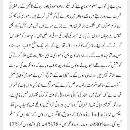
۔ بی جے پی کو اب معلوم ہونا چاہئے کہ سیکولر ہندومودی اور ان کے بٹالین کے زعفرانی
نفرت سے دور رہتے ہیں جسے وہ ان میں بھرنے کی کوشش کرتے ہیں۔ مودی کی ٹیم کی
ان تمام حلقوں میں شکست جو شری رام سے جڑے ہوئے ہیں جن میں فیض آباد بھی
شامل ہے جہاں مودی نے بابری مسجد کی قبضہ کی ہوئی اراضی میں رام مندر کو ‘مقدس’
کرنے کے لیے چیف تانترک کا کردار ادا کیا تھا، ان کے لیے ایک واضح جواب ہے۔ ہندو
سمیت تمام مذاہب کے رائے دہندگان جن کو مودی مذہبی منافرت میں مبتلا کرنے کی
کوشش کر رہے تھے انہوں نے ووٹوں کے ذریعہ جواب دیا ہے کہ وہ نفرت کی سیاست
سے متاثر نہیں ہیں اور نہ ہی ہوں گے۔انتخابات کے نتائج، جس نے مودی کو اپنی مکمل
اکثریت کے ساتھ حکومت پر غلبہ حاصل کرنے کے موقع سے انکار کیا، اس بات کا ٹھوس
ثبوت ہے کہ تنوع میں اتحاد کی آبائی ہندوستانی ثقافت کو کوئی نقصان نہیں پہنچاہے،
حالانکہ گزشتہ دہائی میں زعفرانی گروہ اس پر بیرونی خراشیں ڈالنے میں کامیاب رہا تھا۔
ایکسس انڈیا (Axis India)کے مطابق، کانگریس اور اس کے اتحادیوں کو مسلم
کمیونٹی سے% 80 فیصد ووٹ ملے، کانگریس کو 38% فیصد جبکہ اتحادیوں کو% 42