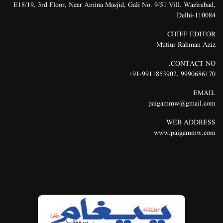
E18/19, 3rd Floor, Near Amina Masjid, Gali No. 9/51 Vill. Wazirabad,
Delhi-110084
CHIEF EDITOR
Mutiur Rahman Aziz
CONTACT NO.
91-9911853902+
,
9990686170
EMAIL
paigammw@gmail.com
WEB ADDRESS
www.paigammw.com