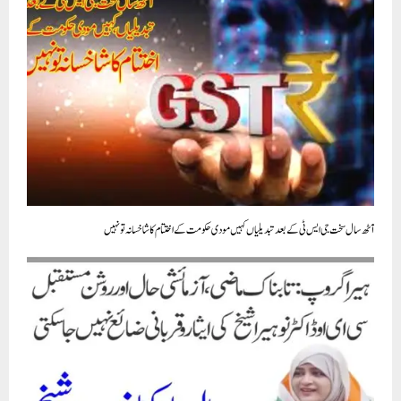
آٹھ سال سخت جی ایس ٹی کے بعد تبدیلیاں کہیں مودی حکومت کے اختتام کا شاخسانہ تو نہیں