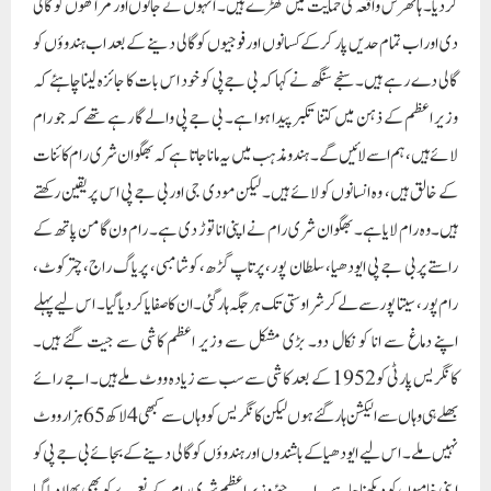
کردیا۔ ہاتھرس واقعہ کی حمایت میں کھڑے ہیں۔ انہوں نے جاٹوں اور مراٹھوں کو گالی
دی اور اب تمام حدیں پار کرکے کسانوں اور فوجیوں کو گالی دینے کے بعد اب ہندوؤں کو
گالی دے رہے ہیں۔ سنجے سنگھ نے کہا کہ بی جے پی کو خود اس بات کا جائزہ لینا چاہئے کہ
وزیر اعظم کے ذہن میں کتنا تکبر پیدا ہوا ہے۔ بی جے پی والے گا رہے تھے کہ جو رام
لائے ہیں، ہم اسے لائیں گے۔ ہندو مذہب میں یہ مانا جاتا ہے کہ بھگوان شری رام کائنات
کے خالق ہیں، وہ انسانوں کو لائے ہیں۔ لیکن مودی جی اور بی جے پی اس پر یقین رکھتے
ہیں۔وہ رام لایا ہے۔ بھگوان شری رام نے اپنی انا توڑ دی ہے۔ رام ون گامن پاتھ کے
راستے پر بی جے پی ایودھیا، سلطان پور، پرتاپ گڑھ، کوشامبی، پریاگ راج، چترکوٹ،
رام پور، سیتا پور سے لے کر شراوستی تک ہر جگہ ہار گئی۔ ان کا صفایا کر دیا گیا۔ اس لیے پہلے
اپنے دماغ سے انا کو نکال دو۔ بڑی مشکل سے وزیر اعظم کاشی سے جیت گئے ہیں۔
کانگریس پارٹی کو 1952 کے بعد کاشی سے سب سے زیادہ ووٹ ملے ہیں۔ اجے رائے
بھلے ہی وہاں سے الیکشن ہار گئے ہوں لیکن کانگریس کو وہاں سے کبھی 4 لاکھ 65 ہزار ووٹ
نہیں ملے۔ اس لیے ایودھیا کے باشندوں اور ہندوؤں کو گالی دینے کے بجائے بی جے پی کو
اپنی خامیوں کو دیکھنا چاہیے۔ اب جئے وزیر اعظم شری رام کے نعرے کو بھی بھلا دیا گیا