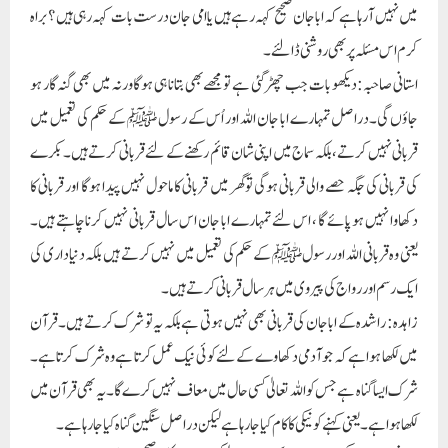
میں نہیں آ رہا ہے کہ اباجان صحیح کہہ رہے ہیں یا امی جان درست بات کہہ رہی ہیں ؟ براہ
کرم اس مسئلہ پر بھی روشنی ڈالئے۔
استانی صاحبہ: دیکھو بات جب چھڑ گئی ہے تو مجھے بھی بتانا ہی ہوگا ورنہ میں بھی گنہ گار ہو
جاؤں گی۔دراصل تمہارے ابا جان اللہ اور اُس کے رسول ﷺ کے حکم کی تعمیل میں
قربانی نہیں کرتے ،بلکہ سماج میں اپنی شان قائم رکھنے کے لئے قربانی کرتے ہیں۔بکرے
کی قربانی کی جگہ حصے والی قربانی ہوگی توگھر میں قربانی کا ماحول نہیں پیدا ہوگا اور قربانی کا
دکھاوا نہیں ہو پائے گا ، اس لئے تمہارے ابا جان اس سال قربانی نہیں کرنا چاہتے ہیں۔
یعنی وہ قربانی اللہ اورر سولﷺ کے حکم کی تعمیل میں نہیں کرتے ہیں بلکہ دنیاداری کی
ایک رسم او ر رواج کی پیروی میں ہر سال قربانی کرتے ہیں۔
زاہدہ: راشدہ کے ابا جان کی قربانی بھی نہیں ہوتی ہے بلکہ یہ تو شرک کرتے ہیں۔قرآن
میں لکھا ہوا ہے کہ جو آدمی دکھاوے کے لئے کوئی نیک عمل کرتا ہے وہ شرک کرتا ہے۔
شرک ایسا گناہ ہے جس کو اللہ تعالیٰ کسی حال میں معاف نہیں کرے گا۔ یہ بھی قرآن میں
لکھا ہواہے۔یعنی کہنے کو نیکی کا کام کیا جارہا ہے لیکن در اصل سنگین گناہ کیا جارہا ہے۔