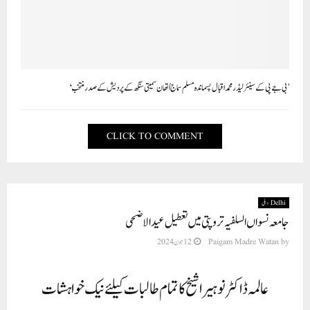
’بی جے پی کے سینئر لیڈر محمد اقبال پسماندہ مسلم سماج اُتھان سمیتی سنگھ کے پردیش کے صدر منتخب‘
CLICK TO COMMENT
Delhi دہلی
جامعہ نسواں السلفیہ تروپتی میں تعطیل عید الاضحی
by
Paigam Madre Watan
12 جون 2024
عالمہ ڈاکٹر نوہیرا شیخ کا تمام طالبات کیلئے نیک خواہشات