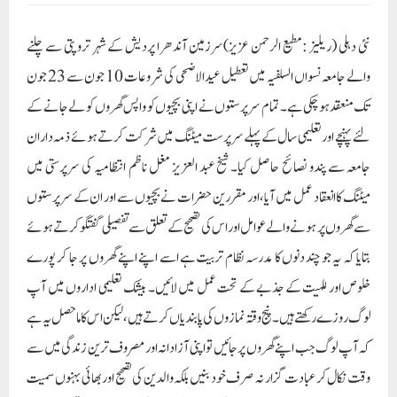
نئی دہلی (ریلیز : مطیع الرحمن عزیز)سرزمین آندھرا پردیش کے شہر تروپتی سے چلنے
والے جامعہ نسواں السلفیہ میں تعطیل عید الاضحی کی شروعات 10 جون سے 23 جون
تک منعقد ہو چکی ہے۔ تمام سرپرستوں نے اپنی بچیوں کو واپس گھروں کو لے جانے کے
لئے پہنچے اور تعلیمی سال کے پہلے سرپرست میٹنگ میں شرکت کرتے ہوئے ذمہ داران
جامعہ سے پندو نصائح حاصل کیا۔ شیخ عبد العزیز مغل ناظم انتظامیہ کی سرپرستی میں
میٹنگ کا انعقاد عمل میں آیا، اور مقررین حضرات نے بچیوں سے اور ان کے سرپرستوں
سے گھروں پر ہونے والے عوامل اور اس کی تصحیح کے تعلق سے تفصیلی گفتگو کرتے ہوئے
بتایا کہ یہ جو چند دنوں کا مدرسہ نظام تربیت ہے اسے اپنے اپنے گھروں پر جا کر پورے
خلوص اور للہیت کے جذبے کے تحت عمل میں لائیں۔ بیشک تعلیمی اداروں میں آپ
لوگ روزے رکھتے ہیں۔ پنج وقتہ نمازوں کی پابندیاں کرتے ہیں، لیکن اس کا ماحصل یہ ہے
کہ آپ لوگ جب اپنے گھروں پر جائیں تو اپنی آزادانہ اور مصروف ترین زندگی میں سے
وقت نکال کر عبادت گزار نہ صرف خود بنیں بلکہ والدین کی تصحیح اور بھائی بہنوں سمیت