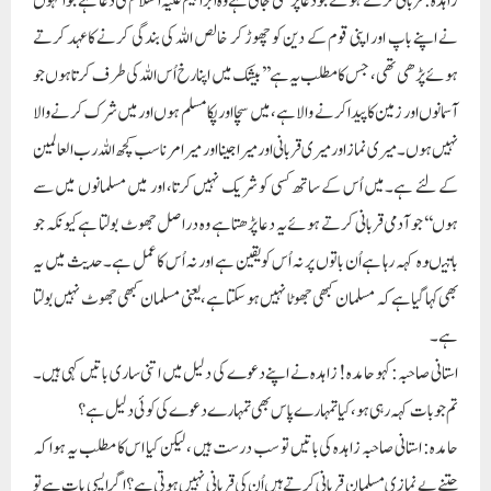
زاہدہ: قربانی کرتے ہوئے جو دعا پڑھی جاتی ہے وہ ابراہیم علیہ السلام کی دعا ہے جواُنہوں
نے اپنے باپ اور اپنی قوم کے دین کو چھوڑ کر خالص اللہ کی بندگی کرنے کاعہد کرتے
ہوئے پڑھی تھی، جس کا مطلب یہ ہے’’بیشک میں اپنا رخ اُس اللہ کی طرف کرتا ہوں جو
آسمانوں اور زمین کا پیدا کرنے والا ہے، میں سچا اور پکا مسلم ہوں اور میں شرک کرنے والا
نہیں ہوں۔میری نمازاورمیری قربانی اور میرا جینا اور میرا مرنا سب کچھ اللہ رب العالمین
کے لئے ہے۔میں اُس کے ساتھ کسی کو شریک نہیں کرتا، اور میں مسلمانوں میں سے
ہوں‘‘جو آدمی قربانی کرتے ہوئے یہ دعا پڑھتا ہے وہ دراصل جھوٹ بولتا ہے کیونکہ جو
باتیںوہ کہہ رہا ہے اُن باتوں پر نہ اُس کو یقین ہے اور نہ اُس کا عمل ہے۔حدیث میں یہ
بھی کہا گیا ہے کہ مسلمان کبھی جھوٹا نہیں ہو سکتا ہے، یعنی مسلمان کبھی جھوٹ نہیں بولتا
ہے۔
استانی صاحبہ: کہو حامدہ ! زاہدہ نے اپنے دعوے کی دلیل میں اتنی ساری باتیں کہی ہیں۔
تم جو بات کہہ رہی ہو ، کیا تمہارے پاس بھی تمہارے دعوے کی کوئی دلیل ہے ؟
حامدہ: استانی صاحبہ زاہدہ کی باتیں تو سب درست ہیں ، لیکن کیا اس کا مطلب یہ ہوا کہ
جتنے بے نمازی مسلمان قربانی کرتے ہیں اُن کی قربانی نہیں ہوتی ہے ؟ اگر ایسی بات ہے تو