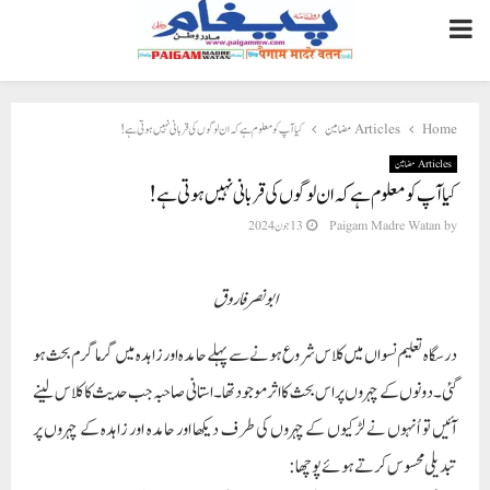
PRIMARY
MENU
Home
Articles مضامین
کیا آپ کو معلوم ہے کہ ان لوگوں کی قربانی نہیں ہوتی ہے !
Articles مضامین
کیا آپ کو معلوم ہے کہ ان لوگوں کی قربانی نہیں ہوتی ہے !
by
Paigam Madre Watan
13 جون 2024
ابونصر فاروق
درسگاہ تعلیم نسواں میں کلاس شروع ہونے سے پہلے حامدہ اورزاہدہ میں گرما گرم بحث ہو
گئی۔ دونوں کے چہروں پر اس بحث کا اثر موجود تھا۔استانی صاحبہ جب حدیث کا کلاس لینے
آئیں تو اُنہوں نے لڑکیوں کے چہروں کی طرف دیکھا اور حامدہ اور زاہدہ کے چہروں پر
تبدیلی محسوس کرتے ہوئے پوچھا :