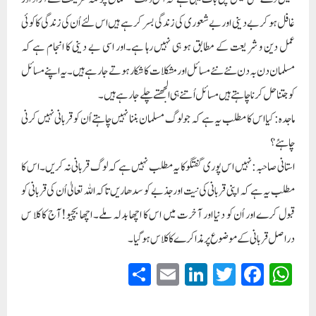
غافل ہو کر بے دینی اور بے شعوری کی زندگی بسر کر ہے ہیں اس لئے اُن کی زندگی کا کوئی
عمل دین و شر یعت کے مطابق ہو ہی نہیں رہا ہے۔اور اسی بے دینی کا انجام ہے کہ
مسلمان دن بہ دن نئے نئے مسائل اور مشکلات کا شکار ہوتے جا رہے ہیں۔یہ اپنے مسائل
کو جتنا حل کرنا چاہتے ہیں مسائل اُتنے ہی الجھتے چلے جا رہے ہیں۔
ماجدہ: کیا اس کا مطلب یہ ہے کہ جو لوگ مسلمان بننا نہیں چاہتے اُن کو قربانی نہیں کرنی
چاہئے ؟
استانی صاحبہ: نہیں اس پوری گفتگو کا یہ مطلب نہیں ہے کہ لوگ قربانی نہ کریں۔ اس کا
مطلب یہ ہے کہ اپنی قربانی کی نیت اور جذبے کو سدھاریں تاکہ اللہ تعالیٰ اُن کی قربانی کو
قبول کرے اور اُن کو دنیا اور آخرت میں اس کا اچھا بدلہ ملے۔ اچھا بچیو! آج کا کلا س
دراصل قربانی کے موضوع پر مذاکرے کا کلاس ہو گیا۔
S
E
Li
T
Fa
W
ha
m
nk
wi
ce
ha