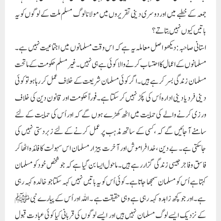
جمعہ کے خطبے میں اور دوسری دینی تقریروں میں مولانا لوگ مسلم ملت کے لوگوں کو یہ
باتیں کیوں نہیں بتاتے ؟
استانی صاحبہ: دیکھو اصل معاملہ یہ ہے کہ اس وقت مسلمانوں میں اجتماعیت نہیں ہے۔
مسلمانوں کے اعمال کا احتساب کرنے والا کوئی ہے ہی نہیں۔غیر مسلم حکومت کے ماتحت
مسلمان زندگی بسر کر ہے ہیں۔اگر کوئی مسلمان شریعت کے خلاف عمل کر رہا ہوتو کوئی
دینی فرد یا دینی ادارہ اُس کی پکڑ نہیں کر سکتا ہے۔فوراً حکومت اور قانون دین کی خلاف
ورزی کرنے والے کی حمایت میں اٹھ کھڑے ہوں گے کہ اور اُس کی حمایت کے لئے
سامنے آ جائیں گے کہ ،کسی کے ساتھ مذہب پر عمل کرنے کے لئے زبردستی نہیں کی
جاسکتی ہے۔ بے دین ، خدا فراموش اور آخرت بیزار مسلمان اس سہولت کا فائدہ اٹھا کر
فاسق و فاجر جیسی زندگی گزار رہے ہیں۔ ماحول ایسا بن گیا ہے کہ جو شخص خود کو مسلمان
کہتا ہے اُس کو مسلمان سمجھا جاتا ہے۔کوئی اُس کو یہ باتیں نہیں کہہ سکتا جو خالدہ کہہ رہی
ہے۔اور جو کچھ زاہدہ کہہ رہی ہے وہی حقیقت ہے ۔ اللہ اور اُس کے پیارے نبی ﷺ
کے نزدیک ایسے لوگ مسلمان نہیں ہیں اور ایسے لوگوں کی قربانی کیا کوئی عبادت قبول