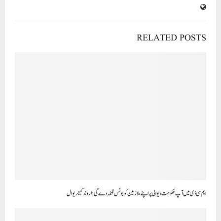
RELATED POSTS
ایم سی ڈی میں آپ حکومت دیوالی پر اپنے ملازمین کو بونس تحفہ دے گی: اروند کیجریوال