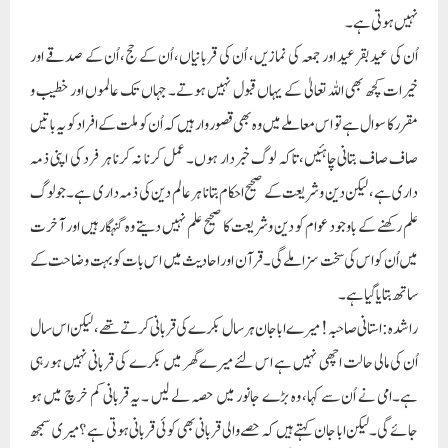
نہیں ہوتی ہے۔
اُن کی عید بقرعید اور جمعہ کی نمازیں، اُن کی قربانیاں، اُن کے حج، اُن کے صدقے اور
خیرات کچھ بھی اللہ تعالیٰ کے یہاں قبول نہیں ہوتے۔ جہاں تک عالموں اور خطیب و
مقرر کا سوا ل ہے تو اس معاملے میں وہ بھی قصور وار ہیں کہ اُن کو ملت کے افراد کو یہ باتیں
صاف صاف بتانی چاہئیں، تاکہ لوگ خبردار ہوں۔ عمل کرنا نہ کرنا ہر فرد کی اپنی ذمہ
داری ہے، لیکن دین وشریعت کے صحیح احکام بتانا ہر عالم دین کی ذمہ داری ہے۔جو لوگ
علم رکھنے کے باوجود عوام کو دین وشریعت کا صحیح علم نہیں دیتے وہ گنہگار ہیں اور آخرت
میں اُن کو اس کی سخت سزاملے گی۔ قرآن اور احادیث میں اس بات کو بہت وضاحت کے
ساتھ بتایا گیاہے۔
راشدہ: استانی صاحبہ! میرے ابا جان ہر سال بکرے کی قربانی کرتے تھے، لیکن اس سال
اُن کی مالی حالت اچھی نہیں ہے اس لئے میرے گھر میں بکرے کی قربانی نہیں ہو رہی
ہے۔امی نے اُن سے کہا، وہ بڑے جانور میں حصہ لے لیں ۔ یہ قربانی کم خرچ میں ہو
جائے گی۔لیکن ابا جان کہتے ہیں کہ حصے والی قربانی بھی کوئی قربانی ہوتی ہے ؟ میری سمجھ