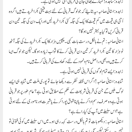
زاہدہ: ساجدہ! تمہارے بھائی جان کی قربانی بھی نہیں ہوتی ہے۔
زاہدہ: استانی صاحبہ، یہ بتائیے کہ جو لوگ قربانی کے لئے بہت قیمتی بکرا خریدتے ہیں اگر وہ
اُتنی ہی قیمت میں کم قیمت کا ایک کی جگہ کئی بکرا خرید لیں اور ایک دن کی جگہ تین دن
قربانی کریں تو کیا یہ بہترنہیں ہوگا ؟
استانی صاحبہ: تم نے بالکل درست بات کہی۔پچیس ہزار کا ایک بکرا خریدنے کی جگہ آٹھ
نو ہزار کا تین بکرا خرید کر تین دن قربانی کرنے کا ثواب زیادہ ہوگا۔لیکن جو لوگ ایسا
کرتے ہیں وہ بھی دراصل نام و نمود کے لئے دکھاوے کی قربانی کرتے ہیں۔
زاہدہ: ایسے تما م لوگوں کی قربانی نہیں ہوتی ہے۔
شاہدہ: استانی صاحبہ! اگر اس نقطہ نظر سے دیکھا جائے تو پوری ملت میں شاید ہی ایسے
لوگ ملیں گے جن کی قربانی شریعت کے حکم کے مطا بق ہوتی ہے ؟ عام طور پر جو قربانی
ہوتی ہے وہ صرف رسم ادا کرنے یا اپنا شوق پورا کرنے یا شہرت اور ناموری کے لئے ہوتی
ہے ؟ اس سلسلے میں آپ کی کیا رائے ہے ؟
استانی صاحبہ: دیکھو بات تو تم بالکل درست کہہ رہی ہو۔ میں اس سلسلے میں کوئی فتویٰ تو
نہیں دے سکتی لیکن سچی بات یہی ہے کہ اس وقت مسلمان چونکہ شریعت سے آزاد اور