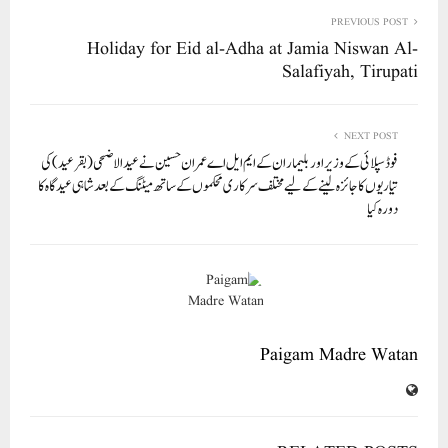
re
ail
ed
tte
bo
ts
In
r
ok
A
PREVIOUS POST
Holiday for Eid al-Adha at Jamia Niswan Al-
pp
Salafiyah, Tirupati
NEXT POST
فوڈ سپلائی کے وزیر اور بلیماران کے ایم ایل اے عمران حسین نے عیدالاضحی (بقرعید) کی
تیاریوں کا جائزہ لینے کے لیے مختلف سرکاری محکموں کے ساتھ میٹنگ کے بعد شاہی عیدگاہ کا
دورہ کیا
Paigam Madre Watan