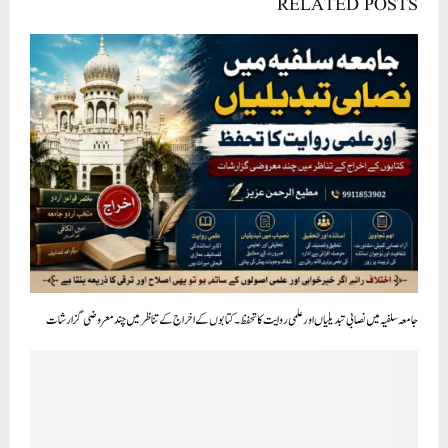
RELATED POSTS
جامعہ سلفیہ میں نصابی تبدیلیاں اور علمی روایت کا تحفظ ۔ کتابوں کے اخراج کے تناظر میں چند معروضی گزارشات