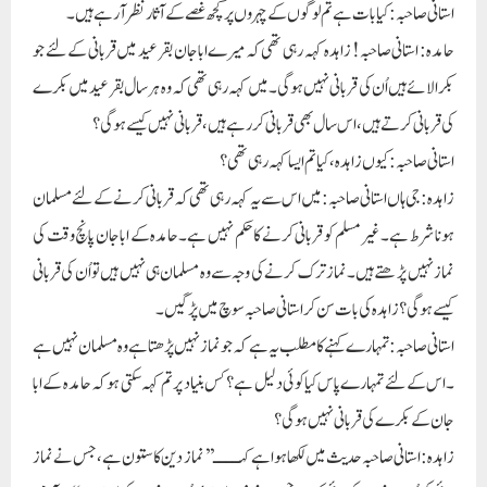
استانی صاحبہ: کیا بات ہے تم لوگوں کے چہروں پر کچھ غصے کے آثار نظر آ رہے ہیں۔
حامدہ: استانی صاحبہ! زاہدہ کہہ رہی تھی کہ میرے اباجان بقرعید میں قربانی کے لئے جو
بکرا لائے ہیں اُن کی قربانی نہیں ہوگی۔میں کہہ رہی تھی کہ وہ ہر سال بقرعید میں بکرے
کی قربانی کرتے ہیں، اس سال بھی قربانی کر رہے ہیں، قربانی نہیں کیسے ہوگی ؟
استانی صاحبہ: کیوں زاہدہ، کیاتم ایسا کہہ رہی تھی ؟
زاہدہ: جی ہاں استانی صاحبہ: میں اس سے یہ کہہ رہی تھی کہ قربانی کرنے کے لئے مسلمان
ہونا شر ط ہے۔ غیر مسلم کو قربانی کرنے کا حکم نہیں ہے۔حامدہ کے اباجان پانچ وقت کی
نماز نہیں پڑھتے ہیں۔نماز ترک کرنے کی وجہ سے وہ مسلمان ہی نہیں ہیں تواُن کی قربانی
کیسے ہوگی ؟ زاہدہ کی بات سن کر استانی صاحبہ سو چ میں پڑ گیں۔
استانی صاحبہ: تمہارے کہنے کا مطلب یہ ہے کہ جونمازنہیں پڑھتا ہے وہ مسلمان نہیں ہے
۔اس کے لئے تمہارے پاس کیاکوئی دلیل ہے ؟ کس بنیاد پر تم کہہ سکتی ہو کہ حامد ہ کے ابا
جان کے بکرے کی قربانی نہیں ہوگی ؟
زاہدہ: استانی صاحبہ حدیث میں لکھا ہوا ہے کہــــ’’نماز دین کا ستون ہے ، جس نے نماز