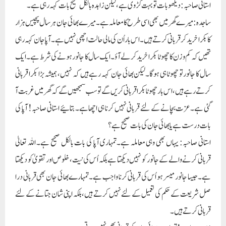
استانی صاحبہ: دیکھو بات تو بہت کڑوی ہے ، لیکن زاہدہ بالکل صحیح بات کہہ رہی ہے۔
ساجدہ: میرے گھر میں بھی اسی طرح کا معاملہ ہے۔میرے بھائی جان ہر سال پچیس ہزار
کا بکرا خرید کر قربانی کرتے ہیں۔ اس بار اُن کی مالی حالت اچھی نہیں ہے۔آپا جان کہہ رہی
تھیں کہ کم وزن کا چھوٹا بکرا خرید کر لے آؤ۔ایک سال کا جانور ہونے کی شرط ہے۔ ایک
سال کا جانور تو چھوٹا ہی ہوگا۔لیکن بھائی جان کہہ رہے ہیں کہ نہیں، ہمیشہ بڑا بکرا قربانی
کرتے رہے ہیں ، اس بار چھوٹا بکراقربانی کریں گے تو سب سمجھیں گے کہ گھر میں غربت آ
گئی ہے۔عزت بچانے کے لئے قربانی نہیں کرنا ہی اچھا ہے۔ بتائیے استانی صاحبہ ! آپا کی
بات درست ہے یا بھائی جان کی بات صحیح ہے ؟
استانی صاحبہ: یہاں بھی وہی معاملہ ہے۔تمہاری آپا کی بات بالکل صحیح ہے۔ اللہ تعالیٰ
قربانی کرنے والے کے جانور کو نہیں دیکھتا ہے بلکہ اُس کی نیت، خلوص اور تقویٰ کو دیکھتا
ہے۔جیسا جانور میسر ہو اُس کی قربانی کرنا واجب ہے۔تمہارے بھائی جان بھی قربانی درا
صل شریعت کے حکم کی تعمیل کے لئے نہیں کرتے ہیں،بلکہ اپنی شان جتانے کے لئے
قربانی کرتے ہیں۔