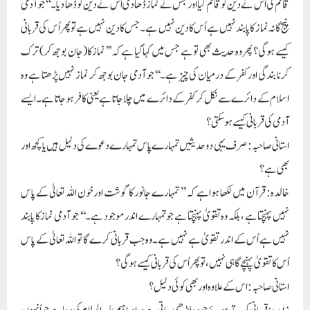
قائم کی اُس نے دین کو قائم کیا اور جس نے نماز ڈھا دی اُس نے دین کو ڈھا دیا۔‘‘جو آدمی
پنج گانہ نماز کا پابند نہیں ہے اُس کا دین نہیں ہے۔ جس کا دین نہیں ہے تو پھراُس کی قربانی
کیسے ہوگی ؟ پھر وہ حدیث بھی تو ہے جس میں کہا گیا ہے کہ ’’نمازکا (جان بوجھ کر) ترک
کرنا بندگی اور کفر کے درمیان کی چیز ہے۔‘‘جو آدمی جان بوجھ کر نماز نہیں پڑھتا ہے وہ
اسلام کے دائرے سے نکل کر کفر کے دائرے میں چلا جاتا ہے یعنی کافر ہو جاتا ہے۔ ایسے
آدمی کی قربانی کیسے ہوسکتی ؟
استانی صاحبہ: صرف یہی دو حدیثیں تمہارے پاس تمہارے دعوے کی دلیل ہیں یا کچھ اور
بھی ہے ؟
خالدہ: قرآن میں لکھا ہوا ہے کہ ’’ تمہارے جانور کا گوشت اور خون اللہ تعالیٰ کے پاس
نہیں پہنچتا ہے ، بلکہ وہ تقویٰ پہنچتا ہے جو تمہارے اندر موجود ہے۔ ‘‘ جو آدمی نماز کا پابند
نہیں ہے اُس کے اندر تقویٰ ہے نہیں ہے۔وہ جب قربانی کرے گا تو اللہ تعالیٰ کے پاس
اُس کا تقویٰ پہنچے گا ہی نہیں، تو پھر اُس کی قربانی کیسے ہوگی ؟
استانی صاحبہ: اس کے علاوہ اور بھی کوئی دلیل ؟