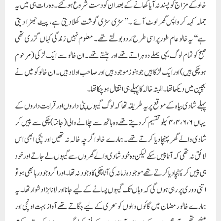
خالو کے مزاج کو پسندنہ آیا کھانے کے بعد ان کو دست شروع ہوگئے۔ وہ رات ہی میں یہ
جملہ کہہ کر واپس گھر لوٹ آئے ۔ ’’سڑی سڑی گوشت کھلادیتی ہے، پیٹ جھڑا دیتی
ہے‘‘ یہ خالو عام طور پر اسی طرح اردوبولتے تھے۔ معلوم نہیں زندگی کہاں گزری تھی
صبح کو تمام لوگ یہی جملے دوہراتے تھے اور ہنستے تھے۔ ان خالو سے ایک لڑکی (مرحوم
ہوچکی ہیں) اور ایک لڑکا ہیں جوہنوز موجود ہیں اور صاحب اولاد ہیں۔ ان خالو کو میں نے
بچپن میں دیکھا تھا۔ البتہ خالہ کا پہلے ہی انتقال ہوچکا تھا۔
پہلے شادی بیاہ کے موقع پر یہ طریقہ تھا کہ لوگ گیہوں پٹی داروں اور قرابت داروں کے
یہاں ۴،۴،۶،۶کیلوتقسیم کردیتے تھے وہ ہاتھ سے چلانے والی (جانتا) چکی سے پیس کر
شادی والے گھر پہنچا دیا کرتے تھے۔ ہمارے خالو اگر چہ خالہ نہ تھیں اور بچی ابھی اس
لائق نہ تھی کہ آٹاپیس سکے لیکن وہ خود شادی والے گھروں سے گیہوں لے جاتے اور خود
ہی پیس کر پہنچا دیا کرتے تھے موجودہ زمانہ کی آٹا چکی کا وجود نہ تھا۔ اور اگر وجود رہا بھی ہو تو
اتنی دوری پر رہی ہوں گی کہ وہاں تک گیہوں پسانے کے لیے جانا اور لانا بڑا دشوار تھا۔ یہ
ہمارے خالو رمضان میں گائوں والوں کو سحری کے لیے جگاتے تھے آواز بہت اونچی اور