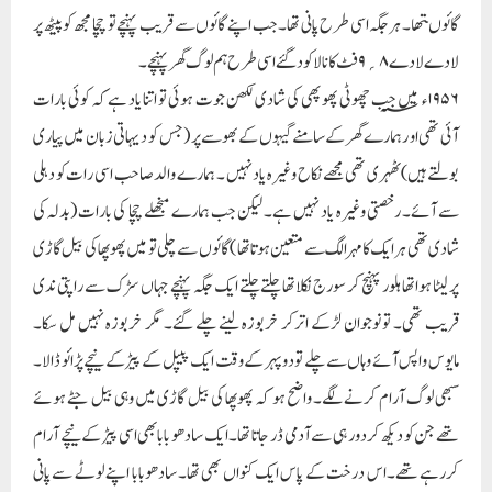
گائوںتھا۔ ہرجگہ اسی طرح پانی تھا۔ جب اپنے گائوں سے قریب پہنچے تو چچا مجھ کو پیٹھ پر
لادے لادے ۸؍۹فٹ کا نالا کود گئے اسی طرح ہم لوگ گھر پہنچے۔
۱۹۵۶ء؁میں جب چھوٹی پھوپھی کی شادی لکھن جوت ہوئی تو اتنا یاد ہے کہ کوئی بارات
آئی تھی او رہمارے گھر کے سامنے گیہوں کے بھوسے پر (جس کو دیہاتی زبان میں پیاری
بولتے ہیں) ٹھہری تھی مجھے نکاح وغیرہ یاد نہیں ۔ ہمارے والد صاحب اسی رات کو دہلی
سے آئے۔ رخصتی وغیرہ یاد نہیں ہے۔ لیکن جب ہمارے منجھلے چچا کی بارات (بدلہ کی
شادی تھی ہر ایک کا مہر الگ سے متعین ہوتا تھا ) گائوں سے چلی تو میں پھوپھا کی بیل گاڑی
پر لیٹا ہواتھا ہلور پہنچ کر سورج نکلا تھا چلتے چلتے ایک جگہ پہنچے جہاں سڑک سے راپتی ندی
قریب تھی۔ تو نوجوان لڑکے اترکر خربوزہ لینے چلے گئے۔ مگر خربوزہ نہیں مل سکا۔
مایوس واپس آئے وہاں سے چلے تو دوپہر کے وقت ایک پیپل کے پیڑ کے نیچے پڑائو ڈالا۔
سبھی لوگ آرام کرنے لگے۔ واضح ہو کہ پھوپھا کی بیل گاڑی میں وہی بیل جٹے ہوئے
تھے جن کو دیکھ کر دور ہی سے آدمی ڈر جاتا تھا۔ ایک سادھو بابابھی اسی پیڑ کے نیچے آرام
کررہے تھے۔اس درخت کے پاس ایک کنواں بھی تھا۔ سادھوبابا اپنے لوٹے سے پانی