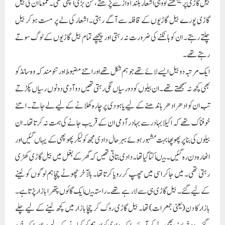
بیل گاڑی پر بیٹھتے تو وہی اشعار بلند آواز سے پڑھتے، لحن بڑی اچھی تھی۔ عموماً ان کی بیل
گاڑی پورے بیل گاڑیوں کے قافلہ سے آگے رہتی۔ اشعار کی لے پر مست ہوکر بیل
چلتے رہتے۔ ان کو ہانکنے کی ضرورت نہ رہتی اور پیچھے تمام بیل گاڑیوں کے لوگ سوتے
رہتے تھے۔
ایک مرتبہ دوبیل ایسے لائے تھے جو ہم شکل تھے اور اتنے مضبوط اور تنومند کہ وہ سانڈ کو
بھی کچھ نہ سمجھتے تھے۔ ان بیلوں کو دورسیاں لگی رہتی تھیں دوآدمی دونوں رسیاں پکڑتے
تب ان کو ادھر ادھر باندھنے کے لیے یاہودی پر چارہ کھلانے کے لیے لے جاتے۔ اتنے
خوفناک تھے کہ اکیلا بہادر سے بہادر آدمی ان کے قریب جانے کی ہمت نہ کرتا تھا۔ ان
بیلوں کی بنا پر پھوپھا بہت مشہور ہوئے بہرحال دادی مجھ کو لیکر پھوپھی کے یہاں گئیں اور
اٹھارہ دن رہ گئیں۔ میںاکتاگیاتھا۔ دادی بتاتی تھیں کہ گھر کے بغل میں بیل گاڑی کھڑی
رہتی تھی۔ میں جاکر اسی میں چھپ کر رویا کرتا تھا۔ بالآخر چھوٹے چچا ہم لوگوں کو لینے
کے لیے گئے۔ بیل گاڑی ہی سے لارہے تھے۔ راستہ میںایک گائوں پتھرا بازار پڑتا ہے۔
بازار کا دن (یعنی جمعرات) تھا۔ بیل گاڑی روک کر چچا بازار میں کچھ لینے کے لیے چلے