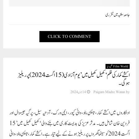
جامعہ سلفیہ میں تقرری
CLICK TO COMMENT
Film World فلمی دنیا
اکشے کمار کی فلم ‘کھیل کھیل میں’ یوم آزادی (15 اگست 2024) پر ریلیز
ہوگی۔
by
Paigam Madre Watan
14 جون 2024
اداکاروں میں اکشے کمار، تاپسی پنو، وانی کپور، ایمی ورک، آدتیہ سیل، پرگیہ جیسوال اور
فردین خان شامل ہیں۔ مدثر عزیز کی ہدایت کاری میں بننے والی ‘کھیل کھیل میں’ 15
اگست 2024 کو سینما گھروں پر ریلیز ہونے کے لیے تیار ہے۔ اکشے کمار، تاپسی پنو، وانی