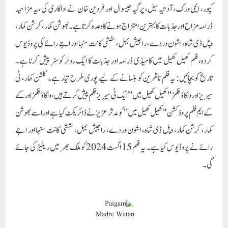
کپور، ایمی ورک، آدتیہ سیل، پرگیہ جیسوال اور فردین خان نے اداکاری کی، یہ مزاحیہ
ڈرامہ مزاح اور جذبات کا بہترین امتزاج ہونے کا وعدہ کرتا ہے۔ بھوشن کمار، کرشن کمار،
وپل ڈی شاہ، اشون وردے، راجیش بہل، ششی کانت سنہا اور اجے رائے کی پروڈیوس
کردہ، فلم کھیل کھیل میں کامیڈی ڈرامہ اور جذبات کا ایک رولر کوسٹر پیش کرنا ہے۔
تاریخ کو بچائیں: یہ فلم ناظرین کو ہنسانے کے لیے پوری طرح تیار ہے۔ گلشن کمار، ٹی
سیریز اور واکاؤ فلمز "کھیل کھیل میں” ایک ٹی سیریز فلم پیش کرتے ہیں، واکاؤ فلمز اور کے
کے ایم فلم پروڈکشن "کھیل کھیل میں” کو مدثر عزیز نے ڈائریکٹ کیا ہے اور اسے بھوشن
کمار، کرشن کمار، وپل ڈی شاہ، اشون وردے، راجیش بہل، ششی کانت سنہا اور اجے
رائے نے پروڈیوس کیا ہے۔ یہ فلم 15 اگست 2024 کو ملک بھر میں ریلیز کی جائے
گی۔