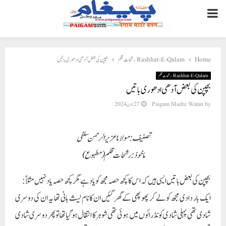
PRIMARY
MENU
Home
Rashhat-E-Qalam رشحات قلم
بچپن کی بعض آدھی ادھوری باتیں
Rashhat-E-Qalam رشحات قلم
بچپن کی بعض آدھی ادھوری باتیں
by
Paigam Madre Watan
27 جون 2024
تصنیف:مولانا عزیز الرحمن سلفی
ماخوذ: رشحات قلم (مطبوع)
بچپن کی بعض باتیں ایسی ہیں کہ اس کا کچھ حصہ مجھ کو یاد ہے مگر کچھ حصہ یاد نہیں مثلاً:
ایک بار دادی مجھ کو لے کر پھوپھی کے گھر گئیں ان کانام لیث بانی تھا یہ ان کی دوسری
شادی تھی پہلی شادی کونڈرائوں میں ہوئی تھی شوہر کا انتقال ہوگیاتھا تو پھر دوسری شادی