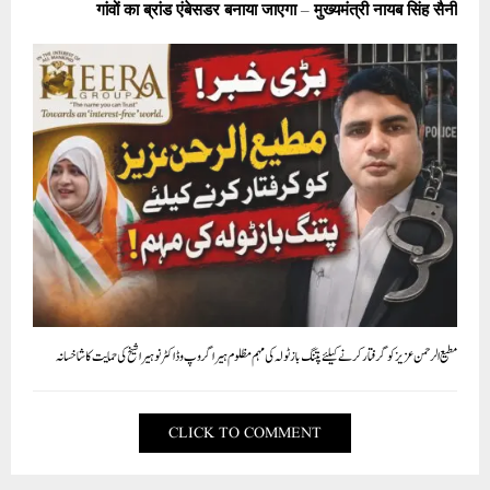
مطیع الرحمن عزیز کو گرفتار کرنے کیلئے پتنگ باز ٹولہ کی مہم مظلوم ہیرا گروپ و ڈاکٹر نوہیرا شیخ کی حمایت کا شاخسانہ
CLICK TO COMMENT
OUR VISITORS