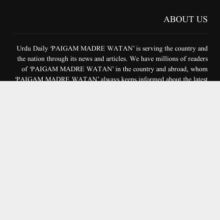
authenticity has been our first duty. We have been carrying out our
journalistic responsibilities for the past ten years and will continue to
do so in the future. Our trust in the world of journalism is strong and
stable. We need your useful advice and support.
CONTACT INFO
ADDRESS
E18/19, 3rd Floor, Near Amina Masjid, Gali No. 9/51 Vill.
Wazirabad, Delhi-110084
CHIEF EDITOR
Mutiur Rahman Aziz
CONTACT NO.
91-9911853902+
,
9990686170
EMAIL
paigammw@gmail.com