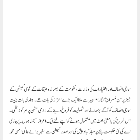
سماجی انصاف اور اختیارات کی وزارت، حکومت کے پسماندہ طبقات کے قومی کمیشن کے
چیئرپرسن ہنسراج گنگارام اہیر سے ملنا ایک بڑے اعزاز کی بات ھے۔ ہماری بات چیت
سماجی انصاف کو آگے بڑھانے اور شمولیت کو فروغ دینے کے لازمی مشن پر مرکوز تھی۔
اس طرح کی بامعنی بحث میں مشغول ہونے کو اپنے لئے ایک اعزاز سمجھتا ہوں ۔ين ڈی
اے کی نئی حکومت بننے پر مبارکباد پیش کی اور صدر کمیشن سے سفیرِ برائے عالمی امن محمد
عبد النجیب نے اپنی نیک تمّنا کا اظہار کیا
Paigam Madre Watan