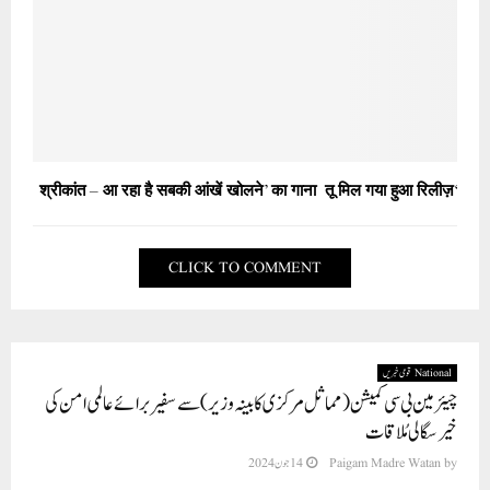
‘श्रीकांत – आ रहा है सबकी आंखें खोलने’ का गाना तू मिल गया हुआ रिलीज़
CLICK TO COMMENT
National قومی خبریں
چیئرمین بی سی کمیشن ( مماثل مرکزی کابینہ وزیر) سے سفیر برائے عالمی امن کی
خیر سگالی مُلاقات
by
Paigam Madre Watan
14 جون 2024