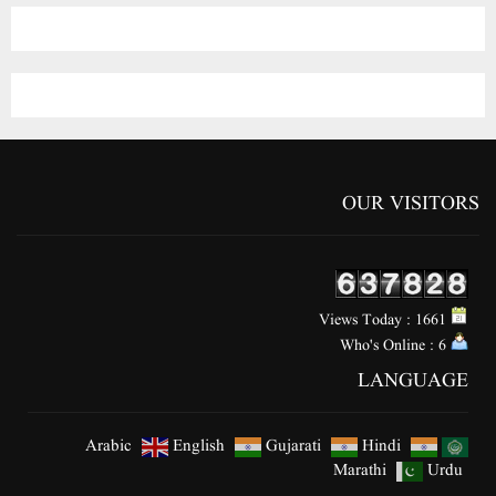
Views Today : 1661
Who's Online : 6
LANGUAGE
Arabic
English
Gujarati
Hindi
Marathi
Urdu
ABOUT US
Urdu Daily ‘PAIGAM MADRE WATAN’ is serving the country and
the nation through its news and articles. We have millions of readers
of ‘PAIGAM MADRE WATAN’ in the country and abroad, whom
‘PAIGAM MADRE WATAN’ always keeps informed about the latest
news of the country and nation.
We are standing strong in the world of media and surely we will
continue to stand in the future. Presenting the news with complete