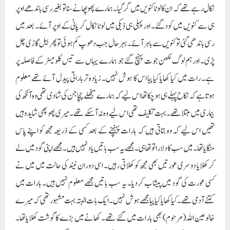
نکال رہے تھے کہ ان کا لوٹا کنویں میں گر گیا۔ ہمارے پھوپھا نے سنا تو بغیر رسی باندھے اوپر
ہی سے کنویں میں کود گئے۔ اور پہلی ہی ڈبکی میں لوٹا نکال کر پانی کے اوپر آئے۔ بعد میں
رسی باندھی گئی تو کنویں سے باہر آئے۔ بہرحال جب دھوپ کم ہوئی تو پھر بیل گاڑی چل
پڑی۔ اور ہم لوگ لکھن جوت پہنچ گئے جو ہمارے یہاں سے تیس کلومیٹر کے فاصلہ پر
ہے۔ رات میں کیا کھایا کیا پیا اس کا ہوش نہیں۔ زیادہ ترباراتی پیدل آئے تھے معلوم
ہوتاہے کہ نکاح پہلے ہی ہوچکاتھا اس لیے کہ ہمارے منجھلے چچا جن کی شادی تھی وہ آنکھ کی
بیماری میں مبتلا تھے۔ بہت تکلیف تھی اس لیے وہ نہ آسکے تھے۔ میری پھوپھی شاید وہیں
تھیں اس لیے کہ وہ بتاتی ہیں کہ بارات پہنچنے کے بعد کسی کے ذریعہ مجھ کو اپنے پاس
منگایاتھا۔ میں سب کا دلارا تو تھا ہی۔ مجھے یہ سب باتیں یاد نہیں ہیں۔ مجھے اپنی گود میں لے
کر کھلایا دوسری عورتیں بھی مجھ کو کھلاتی رہیں۔ اسی دوران نیند کی حالت میں میں نے
کسی عورت کی گود میں پیشاب کردیا۔ یہ سب باتیں مجھے معلوم نہیں ہیں۔ بارات میں
کتنے آدمی تھے۔ کیا کھایا کیا پیا مجھے ہوش نہیں۔ ایک بات البتہ بہت مشہور تھی کہ میرے
خالوعین اللہ (مرحوم) بھی بارات میں گئے تھے۔ کھانے میں بڑے کا گوشت کھلایاتھا۔