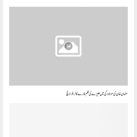
سلمان خان کی موجودگی میں علیزے کی فلم فارے کا ٹریلر لانچ