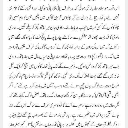
اس قدر موسلادھار بارش ہوئی کہ ہر طرف پانی ہی پانی ہوگیا۔ اور ابھی رکنے کا نام ہی
نہیں لے رہاتھا۔ چچا نے دادی سے کہا چلو اس قریبی گائوں میں چلیں جس کا نام میہی تھا
چلوگائوں کے کسی گھر میں چھپ جایا جائے۔ دادی جان میرا ہاتھ پکڑ کر چلنے لگیں۔ ہماری
دادی کا قدبہت چھوٹا تھا مشکل سے ساڑھے چار یا پونے پانچ فٹ کا رہاہوگا۔ مجھے اتنا یا
دآتاہے کہ میں ان کی ران کے برابر تھا، مجھ کو لے کر جب گائوں کی طرف چلیں تو راستہ
میں ایک نالا (گھولا)پڑا جو بہت تیز بہہ رہاتھا اور سارا پانی مینہیاںتال میں جارہاتھا۔ دادی
جب میرا ہاتھ پکڑکر داخل ہوئیں۔ تو میرے گلے تک پانی تھا۔ گائوں میں پہنچ کر ایک فیل
خانہ میں گئے مجھے بہت ٹھنڈک لگ رہی تھی۔ تو مجھ کو ہاتھی کا گدا اوڑھا دیا ہم لوگوں کی
طرح بہت سے لوگ وہاں چھپے ہوئے تھے وہ سب آپس میں بات کررہے تھے کہ اگر
ابھی ہاتھی آگیا تو کیا کیا جائے گا یہ سن کر مجھے بہت ڈر لگ رہاتھا ۔ بعض لوگ کہتے تھے کہ
فیل خانہ میں دودروازہ ہے ادھر سے آئے گا تو دوسری طرف سے بھاگ لیں گے۔ اللہ
جانے کتنی دیر اس میں ٹھہرے رہے۔ بارش بند ہونے کے بعد جب چچا مجھے اپنی پیٹھ پر
لاد کر نکلے تو دھان کے کھیتوں میں گھٹنا برابر پانی تھا۔ وہاں سے تقریباً ۳؍کیلومیٹر ہمارا