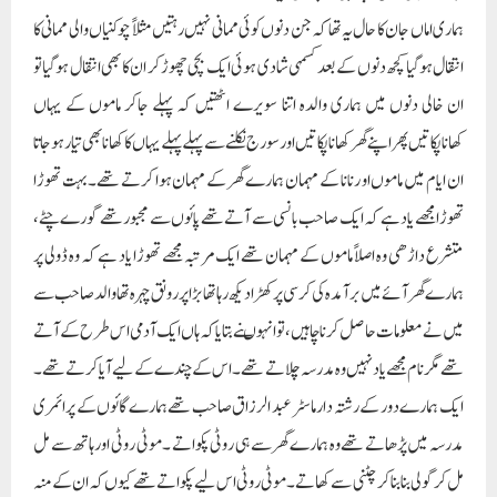
ہماری اماں جان کا حال یہ تھا کہ جن دنوں کوئی ممانی نہیں رہتیں مثلاً چوکنیاں والی ممانی کا
انتقال ہوگیا کچھ دنوں کے بعد کسمہی شادی ہوئی ایک بچی چھوڑکر ان کا بھی انتقال ہوگیا تو
ان خالی دنوں میں ہماری والدہ اتنا سویرے اٹھتیں کہ پہلے جاکر ماموں کے یہاں
کھاناپکاتیں پھر اپنے گھر کھاناپکاتیں اور سورج نکلنے سے پہلے پہلے یہاں کا کھانا بھی تیار ہوجاتا
ان ایام میں ماموں او رنانا کے مہمان ہمارے گھر کے مہمان ہوا کرتے تھے۔بہت تھوڑا
تھوڑا مجھے یاد ہے کہ ایک صاحب بانسی سے آتے تھے پائوں سے مجبور تھے گورے چٹے،
متشرع داڑھی وہ اصلاً ماموں کے مہمان تھے ایک مرتبہ مجھے تھوڑا یاد ہے کہ وہ ڈولی پر
ہمارے گھر آئے میں برآمدہ کی کرسی پر کھڑا دیکھ رہاتھا بڑا پر رونق چہرہ تھا والد صاحب سے
میں نے معلومات حاصل کرنا چاہیں، تو انہوںنے بتایا کہ ہاں ایک آدمی اس طرح کے آتے
تھے مگر نام مجھے یا دنہیں وہ مدرسہ چلاتے تھے۔ اس کے چندے کے لیے آیا کرتے تھے۔
ایک ہمارے دور کے رشتہ دار ماسٹر عبد الرزاق صاحب تھے ہمارے گائوں کے پرائمری
مدرسہ میں پڑھاتے تھے وہ ہمارے گھر سے ہی روٹی پکواتے ۔ موٹی روٹی اورہاتھ سے مل
مل کر گولی بنابناکر چٹنی سے کھاتے۔ موٹی روٹی اس لیے پکواتے تھے کیوں کہ ان کے منہ