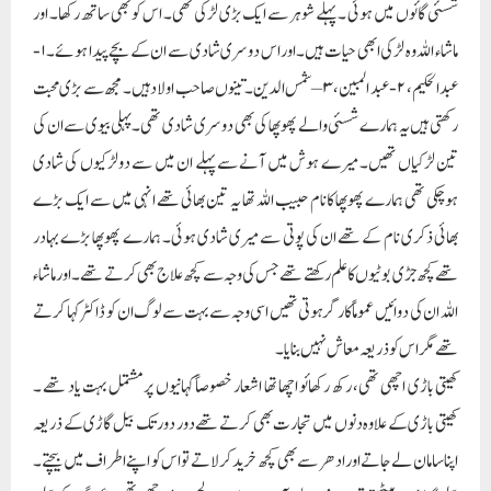
شسئی گائوں میں ہوئی ۔ پہلے شوہر سے ایک بڑی لڑکی تھی۔ اس کو بھی ساتھ رکھا۔ اور
ماشاء اللہ وہ لڑکی ابھی حیات ہیں۔اور اس دوسری شادی سے ان کے بچے پیدا ہوئے۔۱-
عبد الحکیم، ۲- عبد المبین، ۳ – شمس الدین۔ تینوں صاحب اولاد ہیں۔ مجھ سے بڑی محبت
رکھتی ہیں یہ ہمارے شسئی والے پھوپھا کی بھی دوسری شادی تھی۔ پہلی بیوی سے ان کی
تین لڑکیاں تھیں۔ میرے ہوش میں آنے سے پہلے ان میں سے دولڑکیوں کی شادی
ہوچکی تھی ہمارے پھوپھا کانام حبیب اللہ تھا یہ تین بھائی تھے انہی میں سے ایک بڑے
بھائی ذکری نام کے تھے ان کی پوتی سے میری شادی ہوئی۔ ہمارے پھوپھا بڑے بہادر
تھے کچھ جڑی بوٹیوں کا علم رکھتے تھے جس کی وجہ سے کچھ علاج بھی کرتے تھے۔ او رماشاء
اللہ ان کی دوائیں عموماً کارگرہوتی تھیں اسی وجہ سے بہت سے لوگ ان کو ڈاکٹر کہا کرتے
تھے مگر اس کو ذریعہ معاش نہیں بنایا۔
کھیتی باڑی اچھی تھی، رکھ رکھائو اچھا تھا اشعار خصوصاً کہانیوں پرمشتمل بہت یاد تھے ۔
کھیتی باڑی کے علاوہ دنوں میں تجارت بھی کرتے تھے دور دور تک بیل گاڑی کے ذریعہ
اپنا سامان لے جاتے اورادھر سے بھی کچھ خریدکر لاتے تو اس کو اپنے اطراف میں بیچتے۔