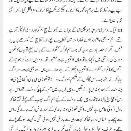
گئے ۔ دوخربوزہ بھی لے کر آئے۔ ایک دادی کو اور ہم کو کھانے کے لیے دیا اور ایک خود
اپنے لیے رکھا ۔ کاٹنے پر ہم لوگوں کا خربوزہ صحیح نکلا مگرچچا کا خربوزہ سڑانکل گیا۔بس اتنی
ہی بات یا د ہے۔
m ایک دوسری مرتبہ پھوپھی ہی کے یہاں سے چھوٹے چچا ہم کو اور دادی کو لیکر آرہے
تھے۔ محرم یعنی عاشورہ کادن تھا راستہ میں کتنا پیدل چلے اور کتنا چچا کے کندھے پر یہ یاد
نہیں۔ مگر جو حصہ یاد ہے وہ یہ کہ جب ہم لوگ گنگوارے کے پاس پہنچے تو وہاں کا تعزیہ
سورج کی روشنی میں چمچما رہا تھا وہاں کا تعزیہ بہت مشہور تھا۔ دسویں رات کو جموتیا کے
لوگوں کا ماتم اور گنگوارے کا تعزیہ دیکھنے کے لیے ہمارے یہاں سے بھی بہت سے لوگ
جایا کرتے تھے جب اس گائوں کے پچھم ہم لوگ ہوئے تو تھوڑی سی بدلی دکھائی پڑی اور
چندمنٹ کے بعد بوندیں پڑنے لگیں۔ وہیں قریب میں آم کے پانچ درخت تھے اس لیے
اس کو پنچ پیڑیا کہا جاتاتھا۔ وہیں ایک درخت کے نیچے ہم لوگ چھپ گئے۔ پہلے لگتا تھا کہ
بادل تو کوئی خاص ہے نہیں۔ ابھی تھوڑی بونداباندی کے بعد بارش رک جائے گی۔ اس
سے پہلے یہ احساس ہورہاتھا کہ بہت دن سے بارش نہیں ہوئی تھی ۔ کھیت سوکھے پڑے
تھے ہر طرف دھول ہی دھول اڑرہی تھی۔مگر یہ بدلی جو چند بوندوں والی لگ رہی تھی