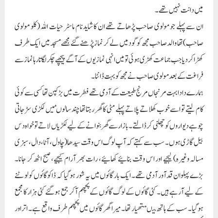
میں دانت نہیں تھے۔
ان سے پہلے جو مولوی صاحب پڑھاتے تھے ان کا شایدنام ماسٹر حیات اللہ (کلو مولوی
صاحب) تھا والد صاحب مجھ کو گود میں لے کر نماز پڑھنے گئے مجھے مسجد میں ایک طرف
کھڑا کردیا جب جماعت کھڑی ہوئی تو میں انہی نمازیوں کے آگے پیچھے چکر لگاتارہا نماز سے
فراغت کے بعد مولوی صاحب نے مجھ کو بہت ڈانٹا۔
ہمارے دادا بہت مرنجاں مرنج طبیعت کے آدمی تھے فطرت میں بڑکپن تھا کسی سے کوئی
کام لیتے تو اسے خوب کھلاتے پلاتے پہلے مٹی کا گھر رہتا تھا چند سالوںمیں لکڑی سڑجاتی
چوہے دیواروں کو چھلنی کرڈالتے۔ بازار سے گھربنوانے کے لیے لکڑیاں لاتے تو خواہ دس
بیل گاڑی ہوں۔ سب سے کہتے کہ آپ لوگ اس وقت سیدھا (چاول، آٹا، دال، سبزی
مسالہ وغیرہ) لیجیے اور اس وقت بنائیے کھائیے، رات بھر آرام کیجیے، صبح اٹھ کر جانا۔
بڑے پہلوان قد آور آدمی تھے۔ ایک بار گائوں میں یہ شور ہوگیا کہ ڈاکو گائوں کو لوٹنے
کے لیے آرہے ہیں۔ کئی گائوں کے لوگ گائوں کے پچھم آکر جمع ہوگئے کئی ہزار کا مجمع
ہوگیا۔ سب کے ہاتھ میںہتھیار تھا۔ میرا گھر گائوں میں پچھم طرف واقع ہے۔ اتراور