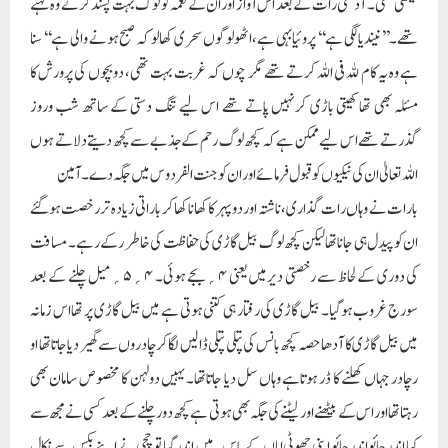
میٹھی تھی۔ آدھی رات کے بعد اس آواز اور ان کے نغمہ کو لوگ بہت پسند کرتے وہ کہتے
تھے۔’’نیندیالگی ہے‘‘ پروئیابہی ہے، اٹھولوگوں سحری کھالو کہ صبح ہونے والی ہے‘‘ سنا
ہے وہ یہ کام للہ فی اللہ کرتے تھے مگر چوں کہ غربت بہت تھی، دوبچوں کی پرورش کا
مسئلہ بھی تھا کھیتی باڑی کرنہیں پاتے تھے اس لیے تنگ دستی کے ساتھ شب وروز
گذرتے تھے اس لیے ممکن ہے کہ کچھ لوگ رحم کے جذبے سے کچھ دیتے دلاتے ہوں
اللہ تعالیٰ ان کی نیکیوں کو قبول فرمائے اور ان کو جنت الفردوس میں جگہ دے۔آمین
بارات نے وہاں رات گذاری ، ناشتہ اور دوپہر کا کھانا کھاکر باراتی زیادہ تررخصت ہوگئے
ان کو پیدل ہی جاناتھا لیکن کچھ لوگ بیل گاڑی کی حفاظت کی خاطر رکے رہے۔ مسافت
کی دوری کے لحاظ سے رخصتی دیرمیں یعنی ۴؍بجے ہوئی۔ ۴؍۵؍میل چلنے کے بعد
سورج غروب ہوگیا۔ بیل گاڑی کی رفتار ہی کتنی ہوتی ہے میں بیل گاڑی پر تھا اس زمانہ
میں بیل گاڑی کا آدھا حصہ کچھ بانس کی پتلی پتلی ڈالیں لگاکر چادروں سے گھیر دیا جاتاتھا او
رچادر جہاں کھلنے کا ڈر ہوتاہے وہاں سل دیا جاتاتھا۔ یہیں دولہن کا مخصوص سامان بھی
رہتاتھا اور اس کے بیٹھنے او رلیٹنے کی جگہ بھی ہوتی ہے کچھ دور چلنے کے بعد کسی نے مجھ سے
کہا اندرجائو اندرجائو اپنی چھوٹی اماں کے پاس۔ میں اندرگیا تو چچی نے اپنے بکس سے نکال