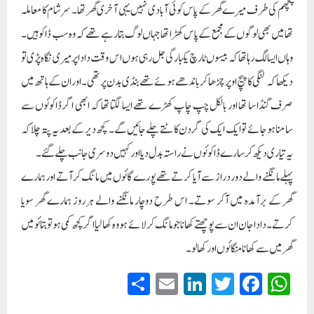
پچھم کی طرف میرے گھر کے پاس کوئی آبادی نہیں یہی آخری گھر تھا۔ سرشام کا معاملہ
تھا میں بھی لوگوں کے مجمع کے پاس کھڑا تھا جہاں لوگ بتارہے تھے کہ وہ سب ڈاکو ہیں۔
وہاں ایسا لگ رہاتھا کہ بیسوں ٹارچ یکبارگی جل رہی ہوں اس وقت دادا پر میری نگاہ پڑی تو
دیکھا کہ لنگی کا پیچ اوپر چڑھا کر باندھے ہوئے تھے بنڈی بدن پر تھی۔ اور ان کے ہاتھ میں
صرف گنڈا سا تھا اور بالکل چپ چاپ کھڑے تھے ایسا لگتا تھا کہ ابھی اگر ڈاکوئوں سے
سامنا ہوجائے تو ایک ایک کی گردن کاٹتے چلے جائیں گے۔ کچھ دیر کے بعد یہ پتہ چلا کہ
یہ تیاری دیکھ کر سارے ڈاکوئوں نے راستہ بدل دیا اور کہیں دوسری جانب چلے گئے۔
پہلے مانگنے والے دوردراز سے آیا کرتے تھے پورے گائوں میں مانگ کرآتے اور ہمارے
گھر کے برآمدہ میں آکر سوتے۔ اس طرح دوچار مانگنے والے ہر روز ہمارے گھر سویا
کرتے۔ دادا جان ان سے پوچھتے کھانا جو مانگ کر لائے ہو وہ کھالیا اگر کچھ کمی ہو تو بتائو میں
گھر میں سے کھانا منگائوں اور کھالو۔
S
E
Li
T
Fa
W
ha
m
nk
wi
ce
ha