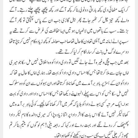
کر ایک مٹھائی دی کچھ باراتی دوٹولی بناکر کچھ آگے اور کچھ پیچھے پیچھے چلتے رہتے۔ آگے
والے کچھ تیز چل کر ٹھہرجاتے پھر بیل گاڑی جب ان کے پاس پہنچتی تو پھر آگے
بڑھتے۔ سب کے ہاتھوں میں لاٹھیاں ہوتیں ایسا حفاظت کی غرض سے کرتے تھے یہ
سب پرانے زمانہ میں آپسی تعاون کا حال تھا صاحب معاملہ کو کچھ زیادہ کام نہیں کرنا پڑتا تھا
دوسرے لوگ مل بانٹ کر سارا کام کرلیا کرتے تھے۔
بعد میں جب چچی وغیرہ آنے جانے لگیں تو دادی دادا کو وہ اخلاق نہیں مل سکا جو میری
اماں جان سے ملا کرتا تھا جس کا احساس دادی دادا کو بہت تھا۔ ہماری اماں کا حال یہ تھا کہ
دادا کو ان کے بستر پر باہر برآمدے میں کھا نا ملا کرتا تھا اور ان بہوئوں سے ان کو وہ سلوک
نہیں مل سکا جس کو اس سے پہلے انہوںنے دیکھا تھا جس کا احساس دادا اور دادی کو بہت
ہوا۔ ایک مرتبہ کسی بہو نے دادا کو بلایا کہ گھر میں آکر کھانا کھالیجیے۔ کوئی باہر برآمدہ میں
کھانا لیکر نہیں آئے گا اس بات کا اثر دادا پر اتنا زیادہ پڑا کہ میری والدہ کا نام لیکر دادا
پھپھک کر رونے لگے اور بہت روئے او رکہا کہ رابعہ بیٹی! ہم لوگوں کو یتیم بناکر تم
چھوڑکر چلی گئیں اب یہی سب دن دیکھنے کو لکھا ہوا تھا۔