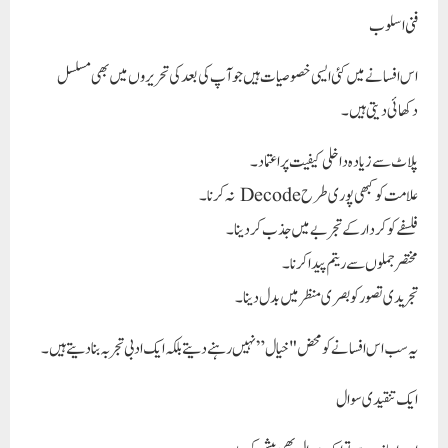
فنی اسلوب
اس افسانے میں کئی ایسی خصوصیات ہیں جو آپ کی بعد کی تحریروں میں بھی مسلسل
دکھائی دیتی ہیں۔
پلاٹ سے زیادہ داخلی کیفیت پر اعتماد۔
علامت کو کبھی پوری طرح Decode نہ کرنا۔
فلسفے کو کردار کے تجربے میں جذب کر دینا۔
مختصر جملوں سے ریتم پیدا کرنا۔
تجریدی تصور کو بصری منظر میں بدل دینا۔
یہ سب اس افسانے کو محض "خیال” نہیں رہنے دیتے بلکہ ایک ادبی تجربہ بنا دیتے ہیں۔
ایک تنقیدی سوال