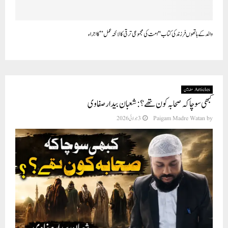
والد کے ہاتھوں فرزند کی کتاب "امت کی مجموعی ترقی کا لائحہ عمل” کا اجراء
Articles مضامین
کبھی سوچا کہ صحابہ کون تھے؟ : شعبان بیدار صفاوی
by
Paigam Madre Watan
3 جولائی 2026