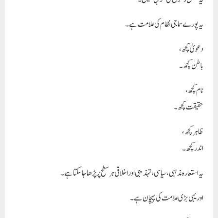
یہ پورے سماجی نظام کی علامت ہے۔
دعویٰ کچھ،
باطن کچھ۔
نام کچھ،
حقیقت کچھ۔
ظاہر کچھ،
اندر کچھ۔
یہ استعارہ مذہبی، سیاسی، تہذیبی اور اخلاقی ہر سطح پر پڑھا جا سکتا ہے۔
اور یہی بڑی علامت کی پہچان ہے۔