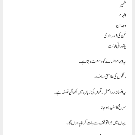
ضمیر
الہام
وجدان
فن کی ذمہ داری
یا خدائی امانت
یہ ابہام افسانے کو وسعت دیتا ہے۔
رنگوں کی علامتی ساخت
یہ افسانہ دراصل رنگوں کی زبان میں لکھا گیا فلسفہ ہے۔
سرخ کا سفید ہو جانا
یہاں میں ذرا توقف سے بات کرنا چاہوں گا۔