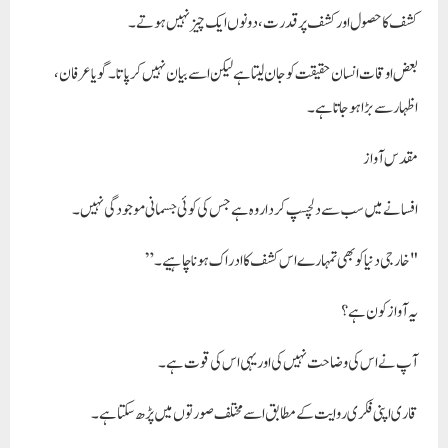
کشف کا حصول اور کشف پر قدرت، دونوں ایک چیز نہیں ہوتے۔
بعض اوقات انسان حقیقت کو جان لیتا ہے لیکن اسے بیان نہیں کر پاتا۔ گویا عرفان،
اظہار سے بڑا ہو جاتا ہے۔
مقدس آواز
افسانے میں سب سے دلچسپ کردار وہ ہے جس کی کوئی جسمانی موجودگی نہیں۔
"خارجی دنیا کو بھی تمہارے اس کشف کا ادراک ہونا چاہیے۔”
یہ آواز کون ہے؟
آپ نے اس کی وضاحت نہیں کی اور یہی اس کی قوت ہے۔
قاری اپنی فکری روایت کے مطابق اسے مختلف صورتوں میں پڑھ سکتا ہے۔