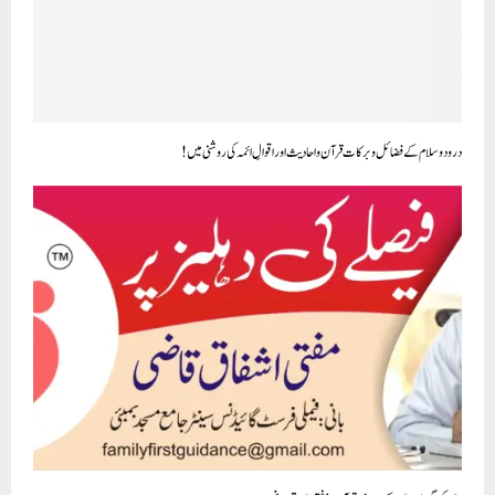
درود و سلام کے فضائل وبرکات قرآن واحادیث اور اقوالِ ائمہ کی روشنی میں!