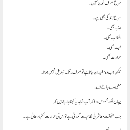
سرخ صرف خون نہیں۔
سرخ زندگی بھی ہے۔
جذبہ بھی۔
انقلاب بھی۔
محبت بھی۔
حرارت بھی۔
لیکن جب وہ سفید بن جاتا ہے تو صرف رنگ تبدیل نہیں ہوتا۔
معنی بدل جاتے ہیں۔
یہاں مجھے محسوس ہوا کہ آپ شاید یہ کہنا چاہتے ہیں کہ
جب حقیقت معاشرتی نظام سے گزرتی ہے تو اس کی حرارت ختم ہو جاتی ہے۔