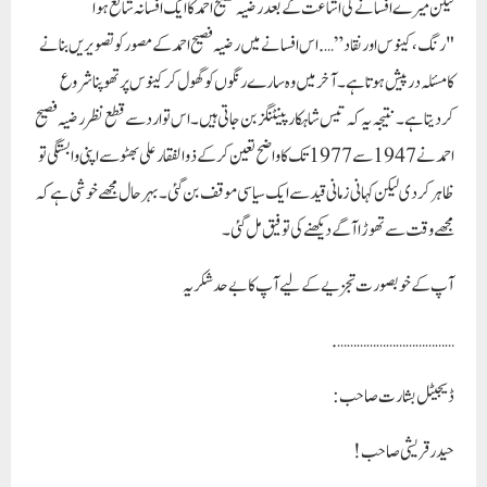
لیکن میرے افسانے کی اشاعت کے بعد رضیہ فصیح احمد کا ایک افسانہ شائع ہوا
"رنگ،کینوس اور نقاد”….اس افسانے میں رضیہ فصیح احمد کے مصور کو تصویریں بنانے
کا مسئلہ درپیش ہوتا ہے۔آخر میں وہ سارے رنگوں کو گھول کر کینوس پر تھوپنا شروع
کردیتا ہے۔نتیجہ یہ کہ تیس شاہکار پینٹنگز بن جاتی ہیں ۔ اس توارد سے قطع نظر رضیہ فصیح
احمد نے 1947 سے 1977 تک کا واضح تعین کرکے ذوالفقار علی بھٹو سے اپنی وابستگی تو
ظاہر کر دی لیکن کہانی زمانی قید سے ایک سیاسی موقف بن گئی ۔ بہرحال مجھے خوشی ہے کہ
مجھے وقت سے تھوڑا آگے دیکھنے کی توفیق مل گئی ۔
آپ کے خوبصورت تجزیے کے لیے آپ کا بے حد شکریہ
……………………………….
ڈیجیٹل بشارت صاحب :
حیدر قریشی صاحب!