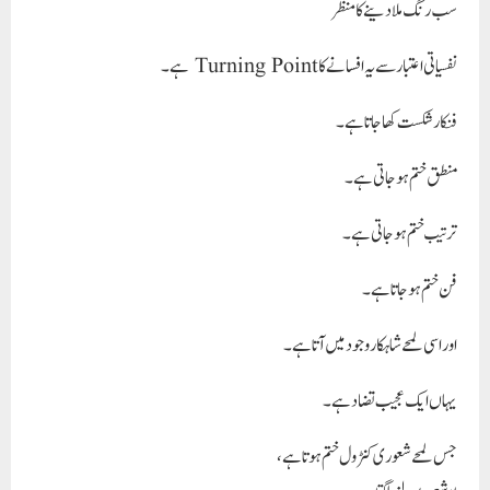
سب رنگ ملا دینے کا منظر
نفسیاتی اعتبار سے یہ افسانے کا Turning Point ہے۔
فنکار شکست کھا جاتا ہے۔
منطق ختم ہو جاتی ہے۔
ترتیب ختم ہو جاتی ہے۔
فن ختم ہو جاتا ہے۔
اور اسی لمحے شاہکار وجود میں آتا ہے۔
یہاں ایک عجیب تضاد ہے۔
جس لمحے شعوری کنٹرول ختم ہوتا ہے،