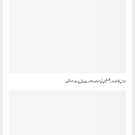
حماس کا حملہ اور فلسطین کی موجودہ صورت حال پر ہمارا موقف