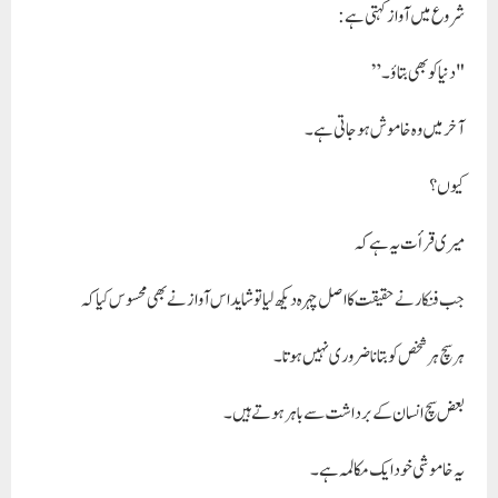
شروع میں آواز کہتی ہے:
"دنیا کو بھی بتاؤ۔”
آخر میں وہ خاموش ہو جاتی ہے۔
کیوں؟
میری قرأت یہ ہے کہ
جب فنکار نے حقیقت کا اصل چہرہ دیکھ لیا تو شاید اس آواز نے بھی محسوس کیا کہ
ہر سچ ہر شخص کو بتانا ضروری نہیں ہوتا۔
بعض سچ انسان کے برداشت سے باہر ہوتے ہیں۔
یہ خاموشی خود ایک مکالمہ ہے۔