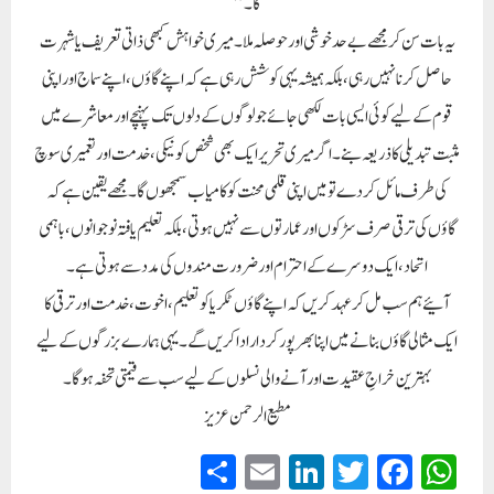
گا۔”
یہ بات سن کر مجھے بے حد خوشی اور حوصلہ ملا۔ میری خواہش کبھی ذاتی تعریف یا شہرت
حاصل کرنا نہیں رہی، بلکہ ہمیشہ یہی کوشش رہی ہے کہ اپنے گاؤں، اپنے سماج اور اپنی
قوم کے لیے کوئی ایسی بات لکھی جائے جو لوگوں کے دلوں تک پہنچے اور معاشرے میں
مثبت تبدیلی کا ذریعہ بنے۔ اگر میری تحریر ایک بھی شخص کو نیکی، خدمت اور تعمیری سوچ
کی طرف مائل کر دے تو میں اپنی قلمی محنت کو کامیاب سمجھوں گا۔ مجھے یقین ہے کہ
گاؤں کی ترقی صرف سڑکوں اور عمارتوں سے نہیں ہوتی، بلکہ تعلیم یافتہ نوجوانوں، باہمی
اتحاد، ایک دوسرے کے احترام اور ضرورت مندوں کی مدد سے ہوتی ہے۔
آئیے ہم سب مل کر عہد کریں کہ اپنے گاؤں ٹکریا کو تعلیم، اخوت، خدمت اور ترقی کا
ایک مثالی گاؤں بنانے میں اپنا بھرپور کردار ادا کریں گے۔ یہی ہمارے بزرگوں کے لیے
بہترین خراجِ عقیدت اور آنے والی نسلوں کے لیے سب سے قیمتی تحفہ ہوگا۔
مطیع الرحمن عزیز
S
E
Li
T
Fa
W