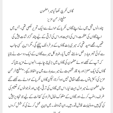
گاؤں ٹکریا پر لکھا گیا میرا مضمون
مطیع الرحمن عزیز
چند دنوں قبل میں نے اپنے گاؤں ٹکریا کے حوالے سے ایک تحریر لکھی تھی، جس میں
اپنے گاؤں کی عظمت، اس کی اہمیت اور اس کی ترقی کے لیے چند گزارشات پیش کی
تھیں۔ مجھے امید تھی کہ میری بات گاؤں کے ہر فرد تک پہنچے گی، مگر اس پر کسی جانب
سے کوئی تبصرہ یا ردِعمل سامنے نہیں آیا۔ البتہ کل میرے گاؤں کے ایک دوست نے بتایا
کہ آپ کے لکھے ہوئے مضمون کی گاؤں میں بڑی چرچا ہے۔ انہوں نے مزید بتایا کہ
گاؤں کی ایک معزز اور باوقار شخصیت نے میرے بارے میں یہ الفاظ کہے: "مطیع الرحمن
عزیز کی اکثر باتوں سے مجھے اتفاق نہیں ہوا کرتا، لیکن گاؤں ٹکریا کے حوالے سے لکھے گئے
حالیہ مضمون نے میرا دل جیت لیا۔ اس میں گاؤں کی ترقی، بچوں اور نوجوانوں کو تعلیم کی
طرف راغب کرنے، اور گاؤں کے مفلوک الحال افراد کی کفالت کے لیے جو تجاویز پیش
کی گئی ہیں، وہ نہایت قابلِ قدر ہیں۔ ان شاء اللہ ۔ میں ان پر عمل کرنے کی کوشش کروں