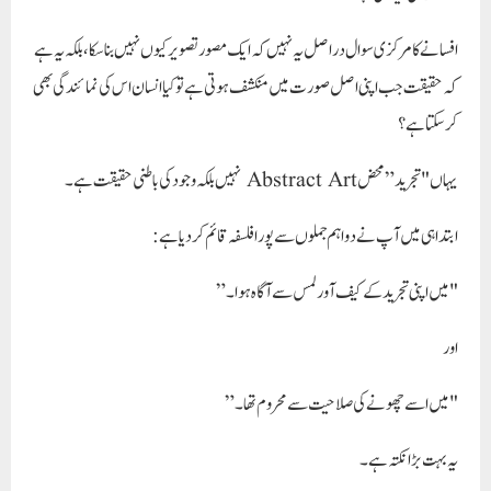
افسانے کا مرکزی سوال دراصل یہ نہیں کہ ایک مصور تصویر کیوں نہیں بنا سکا، بلکہ یہ ہے
کہ حقیقت جب اپنی اصل صورت میں منکشف ہوتی ہے تو کیا انسان اس کی نمائندگی بھی
کر سکتا ہے؟
یہاں "تجرید” محض Abstract Art نہیں بلکہ وجود کی باطنی حقیقت ہے۔
ابتدا ہی میں آپ نے دو اہم جملوں سے پورا فلسفہ قائم کر دیا ہے:
"میں اپنی تجرید کے کیف آور لمس سے آگاہ ہوا۔”
اور
"میں اسے چھونے کی صلاحیت سے محروم تھا۔”
یہ بہت بڑا نکتہ ہے۔