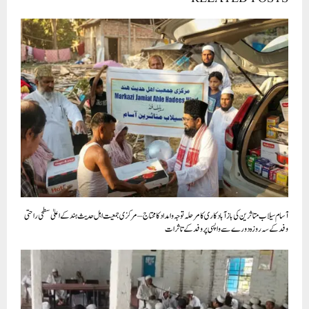
آسام سیلاب متاثرین کی بازآبادکاری کا مرحلہ توجہ وامداد کا محتاج – مرکزی جمعیت اہل حدیث ہند کے اعلیٰ سطحی راحتی
وفد کے سہ روزہ دورے سے واپسی پروفد کے تاثرات