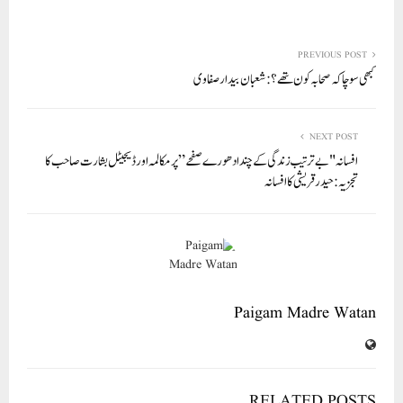
ha
m
nk
wi
ce
ha
re
ail
ed
tte
bo
ts
In
r
ok
A
PREVIOUS POST
کبھی سوچا کہ صحابہ کون تھے؟ : شعبان بیدار صفاوی
pp
NEXT POST
افسانہ "بے ترتیب زندگی کے چند ادھورے صفحے” پر مکالمہ اور ڈیجیٹل بشارت صاحب کا
تجزيہ : حیدرقریشی کا افسانہ
Paigam Madre Watan
RELATED POSTS