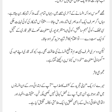
اب اجازت ہو تو ایک سوال بھی پیش کروں۔
مجھے محسوس ہوا کہ افسانے کے آخری حصے میں، جہاں تمام رنگ ملا کر شاہکار بن جاتا ہے،
وہاں اگر صرف ایک آدھ بصری اشارہ اور مل جاتا—مثلاً اس شاہکار کی کوئی نہایت ہلکی
سی جھلک، کوئی مبہم سا نقش، کوئی ایسا منظر جو پوری معنویت کھولے بغیر قاری کے تخیل
کو ایک سمت دے—تو اختتام کا اثر شاید مزید گہرا ہو جاتا۔
لیکن دوسری طرف یہی عدمِ توضیح افسانے کی طاقت بھی ہے، کیونکہ قاری اپنے عہد کی
"گھناؤنی معنویت” خود اس کینوس پر دیکھنے لگتا ہے۔
مجموعی تاثر
میرے نزدیک "اپنی تجرید کے کشف کا عذاب” آپ کے ابتدائی دور کے ان افسانوں
میں شمار ہوتا ہے جن میں آپ نے محض کہانی نہیں لکھی بلکہ فن، حقیقت، اظہار اور
اجتماعی اخلاقی زوال کے باہمی تعلق پر ایک علامتی مکالمہ تخلیق کیا ہے۔