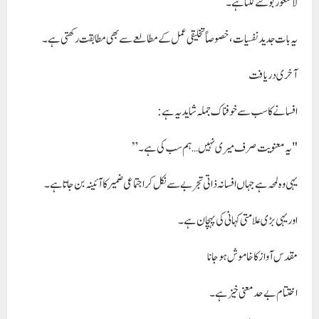
لاشعور بولنے لگتا ہے۔
یہ بات جدید نفسیات، خصوصاً تخلیقی عمل کے مطالعے سے بھی مطابقت رکھتی ہے۔
آخری دریافت
افسانے کا سب سے خوفناک جملہ شاید یہ ہے:
"یہ معنویت صرف میری نہیں… ہم سب کی ہے۔”
یہی وہ لمحہ ہے جہاں افسانہ ذاتی تجربے سے نکل کر اجتماعی ضمیر کا آئینہ بن جاتا ہے۔
اور یہی بڑی علامتی کہانی کی پہچان ہے۔
مقدس آواز کا خاموش ہو جانا
اختتام بے حد معنی خیز ہے۔