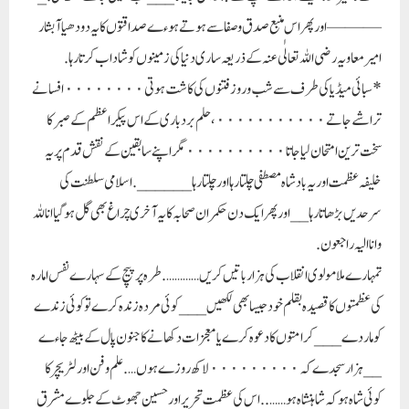
——— اور پھر اس منبع صدق وصفا سے ہوتے ہوءے صداقتوں کا یہ دودھیا آبشار
امیر معاویہ رضی اللہ تعالٰی عنہ کے ذریعہ ساری دنیا کی زمینوں کو شاداب کرتا رہا.
* سبائی میڈیا کی طرف سے شب وروز فتنوں کی کاشت ہوتی٠٠٠٠٠٠٠٠ افسانے
تراشے جاتے٠٠٠٠٠٠٠٠٠٠٠، حلم بردباری کے اس پیکر اعظم کے صبر کا
سخت ترین امتحان لیا جاتا٠٠٠٠٠٠٠٠٠٠ مگر اپنے سابقین کے نقش قدم پر یہ
خلیفہ عظمت اور یہ بادشاہ مصطفی چلتا رہا اور چلتا رہا______. اسلامی سلطنت کی
سرحدیں بڑھاتا رہا__ اور پھر ایک دن حکمران صحابہ کا یہ آخری چراغ بھی گل ہوگیا انا للہ
وانا الیہ راجعون.
تمہارے ملا مولوی انقلاب کی ہزار باتیں کریں…………. طرہ پرپیچ کےسہارے نفس امارہ
کی عظمتوں کا قصیدہ بقلم خود جیسا بھی لکھیں ___کوئی مردہ زندہ کرے تو کوئی زندے
کو ماردے___ کرامتوں کا دعوہ کرے یا معجزات دکھا نے کا جنون پال کے بیٹھ جاءے
__ ہزار سجدے کہ ٠٠٠٠٠٠٠٠٠ لاکھ روزے ہوں…. علم وفن اور لٹریچر کا
کوئی شاہ ہو کہ شاہنشاہ ہو……..اس کی عظمت تحریر اور حسین جھوٹ کے جلوے مشرق