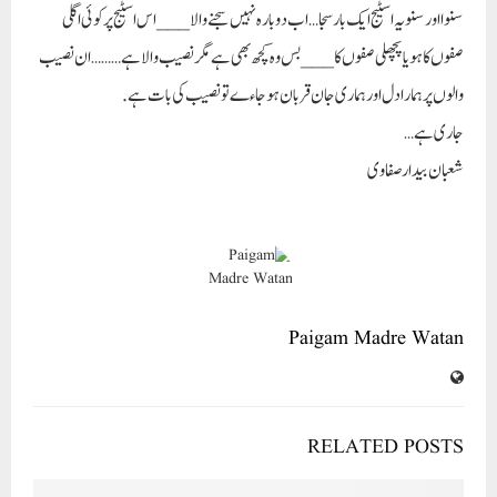
سنوا اور سنو یہ اسٹیج ایک بار سجا… اب دوبارہ نہیں سجنے والا___اس اسٹیج پر کوئی اگلی
صفوں کا ہو یا پچھلی صفوں کا ___بس وہ کچھ بھی ہے مگر نصیب والا ہے……… ان نصیب
والوں پر ہمارا دل اور ہماری جان قربان ہوجاءے تو نصیب کی بات ہے.
جاری ہے…
شعبان بیدار صفاوی
Paigam Madre Watan
RELATED POSTS