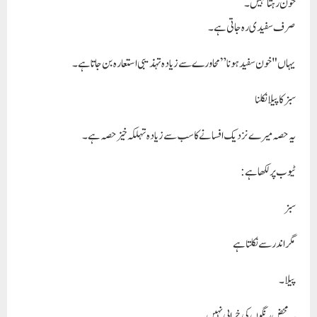
خون رہتا نہیں۔
صرف سفیدی رہ جاتی ہے۔
یہاں "خون سفید ہونا” محاورے سے زیادہ تہذیبی استعارہ بن جاتا ہے۔
سبز کا پیلا نکلنا
یہ حصہ میرے نزدیک افسانے کا سب سے زیادہ تہلکہ خیز حصہ ہے۔
ٹیوب پر لکھا ہے:
سبز
مگر اندر سے نکلتا ہے
پیلا۔
یہ محض رنگوں کی خرابی نہیں۔