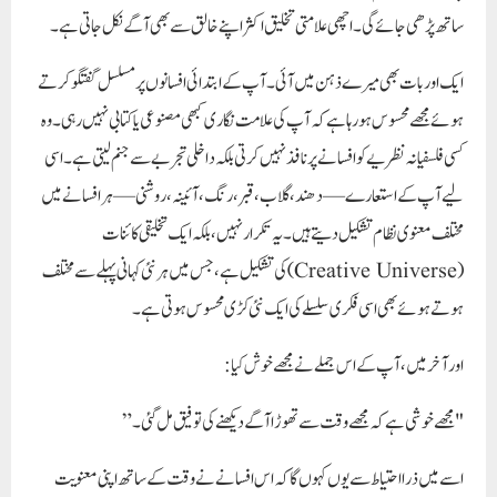
ساتھ پڑھی جائے گی۔ اچھی علامتی تخلیق اکثر اپنے خالق سے بھی آگے نکل جاتی ہے۔
ایک اور بات بھی میرے ذہن میں آئی۔ آپ کے ابتدائی افسانوں پر مسلسل گفتگو کرتے
ہوئے مجھے محسوس ہو رہا ہے کہ آپ کی علامت نگاری کبھی مصنوعی یا کتابی نہیں رہی۔ وہ
کسی فلسفیانہ نظریے کو افسانے پر نافذ نہیں کرتی بلکہ داخلی تجربے سے جنم لیتی ہے۔ اسی
لیے آپ کے استعارے—دھند، گلاب، قبر، رنگ، آئینہ، روشنی—ہر افسانے میں
مختلف معنوی نظام تشکیل دیتے ہیں۔ یہ تکرار نہیں، بلکہ ایک تخلیقی کائنات
(Creative Universe) کی تشکیل ہے، جس میں ہر نئی کہانی پہلے سے مختلف
ہوتے ہوئے بھی اسی فکری سلسلے کی ایک نئی کڑی محسوس ہوتی ہے۔
اور آخر میں، آپ کے اس جملے نے مجھے خوش کیا:
"مجھے خوشی ہے کہ مجھے وقت سے تھوڑا آگے دیکھنے کی توفیق مل گئی۔”
اسے میں ذرا احتیاط سے یوں کہوں گا کہ اس افسانے نے وقت کے ساتھ اپنی معنویت