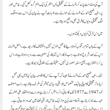
آپ کی وضاحت پڑھ کر افسانے کے تخلیقی پس منظر کی ایک اہم گرہ کھل گئی۔ خاص طور
پر رضیہ فصیح احمد کے افسانے کے حوالے سے جو بات آپ نے بیان کی، اس سے دو الگ
الگ تخلیقی رویوں کا فرق بھی واضح ہو جاتا ہے۔
میں اس فرق کو یوں دیکھتا ہوں۔
آپ کے ہاں تمام رنگوں کو ملا دینے کا عمل منزل نہیں، انکشاف کا ذریعہ ہے۔ اصل افسانہ
اس کے بعد شروع ہوتا ہے، جب فنکار اس شاہکار کی معنویت سے روبرو ہوتا ہے اور اس
پر لرز اٹھتا ہے۔ یعنی مسئلہ مصوری نہیں، حقیقت کے اخلاقی بوجھ کا ہے۔
جبکہ رضیہ فصیح احمد کے افسانے (جیسا کہ آپ نے اس کا خلاصہ بیان کیا) میں یہی عمل
زیادہ تر تخلیقی کامیابی یا ایک مخصوص تاریخی و سیاسی تناظر کی طرف جاتا ہے۔ جب مصنف
خود 1947 سے 1977 تک کا زمانی دائرہ مقرر کر دیتا ہے اور اسے ذوالفقار علی بھٹو کے
عہد سے جوڑ دیتا ہے، تو علامت کی پرواز ایک خاص تاریخی فضا میں محدود ہو جاتی ہے۔
اس سے افسانے کی سیاسی معنویت تو واضح ہوتی ہے، لیکن اس کی آفاقیت نسبتاً کم ہو جاتی