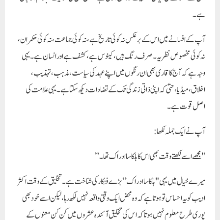
ہے۔
آپ کے افسانے میں اس کے برعکس نہ کوئی تاریخ ہے، نہ کوئی جماعت، نہ کوئی حکمران،
نہ کوئی مخصوص نظریہ۔ صرف رنگ ہیں، کینوس ہے، کشف ہے اور انسان ہے۔ یہی
وجہ ہے کہ آج کا قاری بھی ان رنگوں میں اپنے عہد کی سیاست، مذہب، تہذیب،
اخلاق، میڈیا، حتیٰ کہ اپنی ذاتی زندگی تک کے تضادات دیکھ سکتا ہے۔ یہی علامت کی
اصل قوت ہے۔
آپ نے ایک جملہ لکھا:
"مجھے اسے لکھتے وقت بھی اس کا ہلکا سا ادراک تھا۔”
میرے خیال میں یہی "ہلکا سا ادراک” بڑے فنکار کی شناخت ہے۔ تخلیق کے وقت اکثر
ادیب کو یہ احساس تو ہوتا ہے کہ وہ محض ایک وقتی واقعہ نہیں لکھ رہا، لیکن اسے خود بھی
پوری طرح معلوم نہیں ہوتا کہ اس کی تخلیق آئندہ عشروں میں کن کن معنوں کے