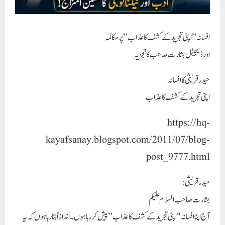
افسانہ ” اپنی تجرید کے کشف کا عذاب” پر مکالمہ
اور ڈیجیٹل بشارت صاحب کا تجزيہ
حیدرقریشی کا افسانہ
اپنی تجرید کے کشف کا عذاب
https://hq-
kayafsanay.blogspot.com/2011/07/blog-
post_9777.html
حیدرقریشی :
بشارت صاحب السلام عليكم
آج اپنا افسانہ "اپنی تجرید کے کشف کا عذاب ” پیش کر رہا ہوں ۔ اندازاً بتا رہا ہوں کہ یہ