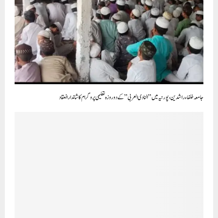
جامعہ خلفاء راشدین،پورنیہ میں ”النادی العربی” کے دو روزہ تعلیمی پروگرام کا شاندار انعقاد