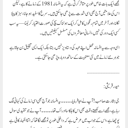
مجھے ایک بات خاص طور پر متاثر کرتی ہے کہ یہ افسانہ 1981 کے زمانے کا ہے، لیکن
اس کی علامتیں آج بھی اسی شدت سے پڑھی جا سکتی ہیں۔ سرخ کا سفید ہو جانا، سبز کا پیلا
نکلنا، اور آخر میں تمام رنگوں کا مل کر ایک ہولناک سچ کی صورت اختیار کر لینا—یہ سب
کسی ایک دور کی نہیں، انسانی معاشروں کی مسلسل کیفیتیں ہیں۔
اسی وجہ سے یہ افسانہ محض اپنے عہد کی دستاویز نہیں رہتا، بلکہ ایک ایسی تخلیق بن جاتا ہے
جو ہر نئے زمانے میں نئی معنویت کے ساتھ دوبارہ پڑھی جا سکتی ہے۔
……………………………….
حیدرقریشی :
جی بشارت صاحب! آپ نے بجا فرمایا ۔۔۔۔۔ یہ افسانہ جو آج بھی اسی زمانے کی کہانی لگ
رہا ہے ،مجھے اسے لکھتے وقت بھی اس کا ہلکا سا ادراک تھا۔۔۔۔۔ آپ نے جو تنقیدی سوال
پوچھا ہے،اس کے جواب میں عرض ہے کہ داخلی طورپر تو مجھے لگا تھا کہ اتنا اظہار کافی ہے