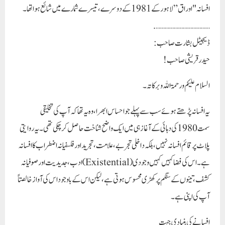
افسانہ "اوراق” لاہور کے 1981کے دوسرے،تیسرے شمارے میں شائع ہوا تھا ۔
……………………………….
ڈیجیٹل بشارت صاحب :
حیدر قریشی صاحب!
السلام علیکم ورحمۃ اللہ وبرکاتہ۔
یہ افسانہ پڑھتے ہوئے سب سے پہلے جو احساس ابھرا، وہ یہ تھا کہ آپ کی تخلیقی
سمت 1980 کی دہائی کے آغاز ہی میں ایک واضح شناخت حاصل کر چکی تھی۔ یہ روایتی
پلاٹ پر قائم افسانہ نہیں، بلکہ داخلی تجربے، علامت، تجرید اور فلسفیانہ اضطراب کا افسانہ
ہے۔ اس کی فضا کہیں کہیں وجودی (Existential) ادب، جدیدیت اور صوفیانہ
کشف، تینوں کے سنگم پر کھڑی محسوس ہوتی ہے، لیکن اس کے باوجود اس کی آواز خالصتاً
آپ کی اپنی ہے۔
افسانے کی بنیادی جہت