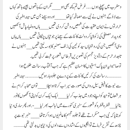
ومغرب میں پھیلے ہوں….. غرض تم کچھ بھی ہو ___مگر ان کے ہاتھوں جیسے ہاتھ کہاں
سے لاؤگے جنہوں نے نبی سے مصافحہ کیا تھا____اور وہ سینے جن میں سینہ اطہر کی
حرارتوں نے ایمان عقیدت کی شمعیں روشن کردی تھیں___ہاں وہ ضیاء پاش آنکھیں
جو دیدار مصطفی کی زکوۃ پاکر دولت کائنات کے سینے پر جوتیاں چٹکاتی تھیں ___ہاں ہاں
وہی آنکھیں جن کی روشنیاں سید کونین کی زلف معنبر کا بوسہ لیتی تھیں__ جنہوں نے
تاجدار حرم کے دلآویز تبسم کی تصویریں قرطاس شعور پر ثبت کرلی تھیں.
تو صاحبوا یہ ان پاک ہستیوں کا احسان عظیم ہے کہ جب آفتاب رسالت طلوع ہوا
……………. رسالت کی کرنیں کائنات کے پردے پر جلوہ بار ہوئیں ………….. سینہ اطہر
سے نبوت کا فیض سیل رواں کی صورت سیراب کرتا ہوا چلا ___ تو ان صحابہ کرام نے
ہر شعاع توحید کو اپنے وجود میں جذب کر لیا___ ایک ایک کرن کو اپنی آنکھوں کا نور
بنالیا __قطرہ قطرہ کو شعور کے سنہری کٹورے میں لبالب بھر لیا __-. اور پھر ساری دنیا
کو بتایا کہ نبی جب مسکراتے تھے تو جلوہ تبسم کا عالم یوں ہوا کرتا تھا___ منبر نبوت پر
چڑھ کے تقریر فرماتے تو انگلیوں کے اشاروں سے دلوں کی دنیا یوں بدلتی تھی…………