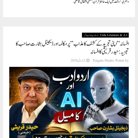
وہم کی گرفت میں ایک حافظِ قرآن : مفتی اشفاق قاضی
Urdu Literature & A.I. اردو ادب اور اے آٸ
افسانہ ” اپنی تجرید کے کشف کا عذاب” پر مکالمہ اور ڈیجیٹل بشارت صاحب کا
تجزيہ : حیدرقریشی کا افسانہ
by
Paigam Madre Watan
2 جولائی 2026