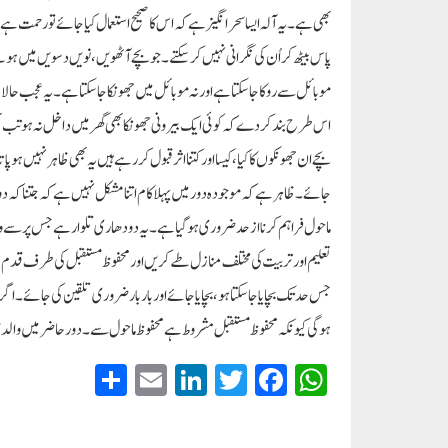
بھی ہے۔ یہ آلہ ایسا سحر انگیز ہے کہ اس کا صحیح استعمال کیا جائے تو رحمت ہ
پاس بیٹھ کر اُن کی نگرانی نہیں کر سکتے۔ جو بچے آٹھویں، نویں دسویں میں ہوت
موبائل سے روکا جا سکتا ہے اور نہ موبائل میں جھونکا جا سکتا ہے۔ یہ عجب ح
اس طرح بند کر دے کہ کوئی ایک بیرونی جھونکا بھی گھر میں داخل نہ ہو تب بھی 
بچے ان جھونکوں کا کیا، کیسا اور کتنا اثر قبول کر رہے ہیں یہ بھی ظاہر نہیں ہو 
جائے۔ظاہر ہے کہ موجودہ دور میں پہلا کام اتنا مشکل نہیں ہے کہ جتنا کہ د
ماحول فراہم کرنا از حد ضروری ہو گیا ہے۔ یہ دو دھاری تلوار ہے جس پر سے 
تعلیم اور تربیت کی مختلف منازل طے کریں اور محفوظ مستقبل کی طرف قدم بڑ
جس حد تک بچایا جا سکتا ہو، بچایا جائے اور بار بار ضروری تلقین کی جائے۔ اگر 
ہوگی کیونکہ محفوظ مستقبل مشروط ہے محفوظ ماحول سے۔ دور حاضر میں والدی
S
E
Li
T
Fa
W
ha
m
nk
wi
ce
ha
re
ail
ed
tte
bo
ts