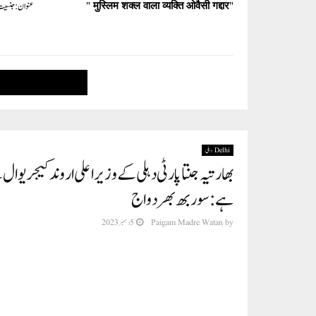
"मुस्लिम शक्ल वाला व्यक्ति ओवैसी गद्दार "
عنوان: جنسیت 
Delhi دہلی
بھارتیہ جنتا پارٹی دہلی کے وزیر اعلی اروند کیجریو
ہے: سوربھ بھردواج
by
Paigam Madre Watan
5 دسمبر 2023
مہم میں لوگوں سے موصول ہونے والی رائے کو 