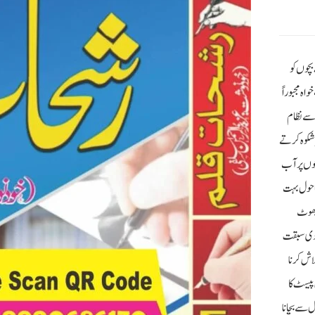
بچوں کو
ہ مجبوراً
 سے نظام
ر شکوہ کرتے
چوں پر آب
 ماحول بہت
 جھوٹ
مادی سبقت
اش کرنا
 پیسٹ کا
ل سے بچانا