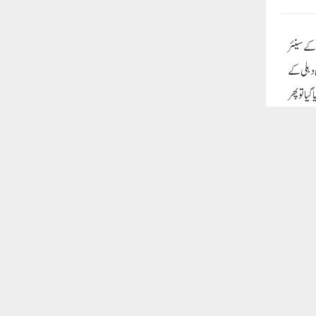
کہا کہ
ہا۔ کہ
بوت کا
 پیش کیا
وام نے
 کے
وٹی سازش
ال جی
 مقدمات
ں تو کرپشن
ھ بھاردواج
گ اس پر یقین رکھتے ہیں۔اروند
نسا کر