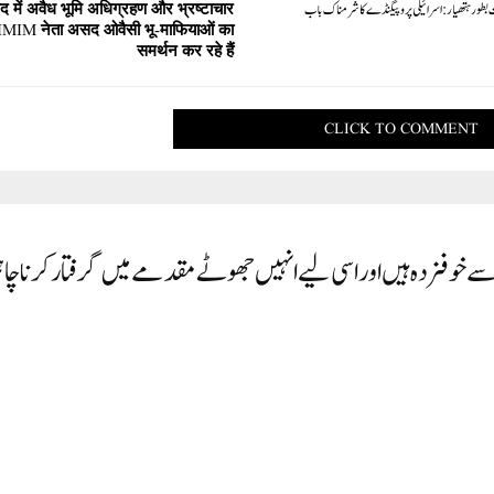
بطور ہتھیار: اسرائیلی پروپیگنڈے کا شرمناک باب
ाद में अवैध भूमि अधिग्रहण और भ्रष्टाचार
MIM नेता असद ओवैसी भू-माफियाओं का
समर्थन कर रहे हैं
CLICK TO COMMENT
ال سے خوفزدہ ہیں اور اسی لیے انہیں جھوٹے مقدمے میں گرفتار کرنا چا
جمع کیا جائے گا اور وزیر اعلی اروند کیجریوال کے سامنے پیش کیا جائے گا