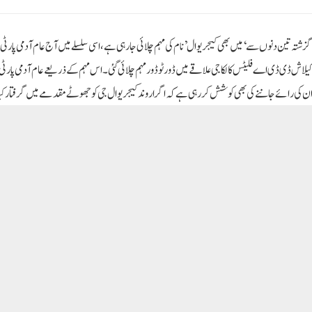
دیا۔ انہوں نے بتایا کہ ریلی کے دوران ہمیں دہلی کے لوگوں سے بے پناہ ہمدردی مل رہی ہے۔انہوں نے 
آدمی پارٹی کے رہنماؤں کو جھوٹے مقدمات میں پھنسانے کی سازش کر رہی ہے۔ وزیر سوربھ بھردواج نے ک
ہم اس مہم کے دوران دہلی کے تمام بوتھوں کا احاطہ کریں گے۔انہوں نے کہا کہ جب ہم اس مہم کے تحت ہر 
 سے جو بھی جواب ملے گا۔وہ تمام ڈیٹا اکٹھا کر کے دہلی کے مقبول وزیر اعلیٰ اروند کیجریوال کے سامنے
 کہ اس مہم کے تحت ہم گھر گھر جا کر عوام کا ردعمل جاننے کی کوشش کر رہے ہیں۔کیونکہ دہلی کے ع
وری دہلی کی عوام دیکھ رہی ہے کہ کس کو کس طرح گزشتہ کچھ عرصے سے بھارتیہ جنتا پارٹی عام آدمی پارٹی
لاعات بھارتیہ جنتا پارٹی کے رہنماؤں سے سننے کو مل رہی ہیں کہ اب وہ وزیر اعلیٰ اروند کیجریوال کو جھ
ں کے پاس جا رہے ہیں تاکہ ان کا ردعمل معلوم ہو کہ دہلی کے لوگ کیا چاہتے ہیں، اگر اروند کیجریو
یا نہیں کرنا چاہیے؟انہوں نے کہا کہ یہ بات بالکل واضح ہے کہ عام آدمی پارٹی کے سبھی لیڈروں کو جھوٹے
ئی اور ای ڈی سے درجنوں بار ثبوت مانگے ہیں کہ اگر کوئی گھوٹالہ ہوا ہے، بدعنوانی تو ہوئی ہے۔ اگر ہا
وئی ثبوت ہے؟ لیکن آج تک سی بی آئی اور ای ڈی نے اس سلسلے میں ایک بھی ثبوت پیش نہیں کیا ہے۔وزیر سورب
نے صحافیوں کو بتایا کہ گھر گھر مہم کے تحت لوگوں سے ملنے والے نتائج اور ردعمل ہماری توقعات سے کہیں زیادہ ہے۔انہوں نے کہا کہ 90 فیصد سے زیادہ لو
یں کہ بھارتیہ جنتا پارٹی جان بوجھ کر اور زبردستی عام آدمی پارٹی کے لیڈروں کو جھوٹے مقدمات میں پھ