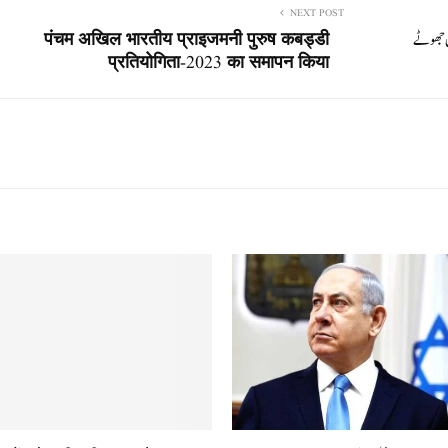
NEXT POST
یں جھوٹے
पंचम अखिल भारतीय प्राइजमनी पुरुष कबड्डी
प्रतियोगिता-2023 का समापन किया