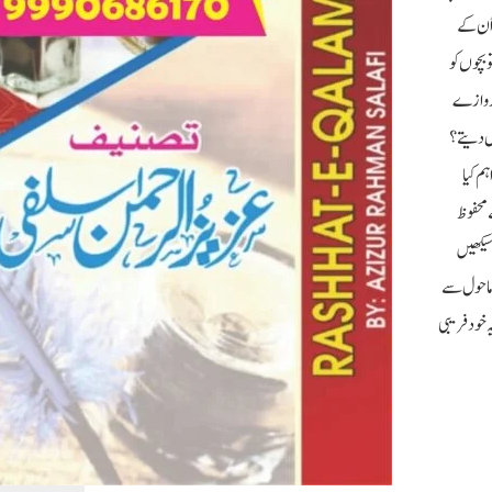
 اُن کے
 بچوں کو
 دروازے
یں دیتے؟
ہم کیا
 محفوظ
سیکھیں
 ماحول سے
ہ خود فریبی