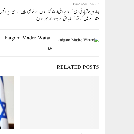
In
r
ok
A
PREVIOUS POST
بھارتیہ جنتا پارٹی دہلی کے وزیر اعلی اروند کیجریوال سے خوفزدہ ہیں اور اسی لیے انہ
pp
مقدمے میں گرفتار کرنا چاہتی ہے: سوربھ بھردواج
Paigam Madre Watan
RELATED POSTS