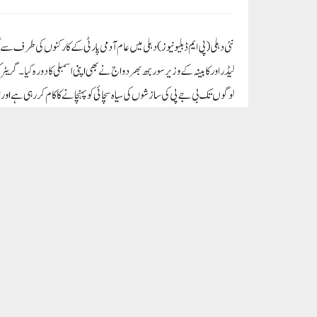
لیڈروں پر جھوٹے مقدمات بنائے جا رہے ہیں۔مجھے پھنسا کر جیل میں بند کر 
لوگ اپنے منہ سے یہ مان رہے ہیں کہ بھارتیہ جنتا پارٹی جان بوجھ کر عام 
پوری یہ مہم دہلی میں چلائی جا رہی ہے اور عام آدمی پارٹی کا مقصد ہے کہ 
احاطہ کریں گے، اس دن یہ مہم چلائی جائے گی اور ہمیں دہلی کے لوگوں کی طرف
جائے گا۔وزیر سوربھ بھردواج نے صحافیوں کے سوال کا جواب دیتے ہوئے کہا
وزیر اعلی اروند کیجریوال کو ووٹ دے کر دہلی میں اقتدار میں لایا ہے اور پ
رہنماؤں کو فرضی کیسوں میں پھنسا کر جیلوں میں بند کر رہی ہے اور ایسی ہی اط
کے تحت گرفتار کرنے کی کوشش کر رہے ہیں، اس کے پیش نظر ہم دہلی کے لوگو
گرفتار ہو جائیں تو وہ جیل میں رہیں اور حکومت چلائیں۔ کیا ایسا کرنا چاہیے 
میں پھنسایا گیا ہے، کیونکہ جب سے یہ کیس چل رہا ہے، سپریم کورٹ نے سی بی آ
کا پیسہ کہاں گیا، پیسہ کہاں سے آیا، کس کو دیا گیا، اس کا کیا فائدہ؟کیا ک
کیجریوال کو دہلی کی حکومت چلانی چاہئے۔ لوگ کھلے عام وہ آگے آکر کہہ رہے ہ