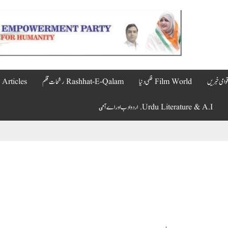
Film World فلمی دنیا
Rashhat-E-Qalam رشحات قلم
Articles مضامین
Urdu Literature & A.I. اردو ادب اور اے آٸ