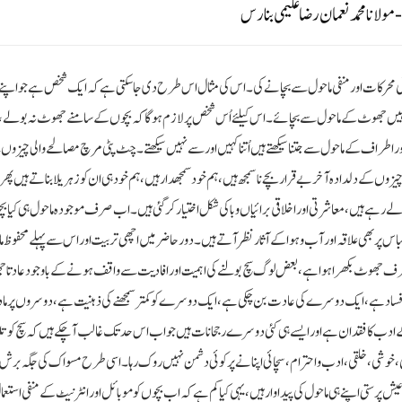
 مولانا محمد نعمان رضا علیمی بنارس
محرکات اور منفی ماحول سے بچانے کی۔ اس کی مثال اس طرح دی جا سکتی ہے کہ ایک شخص ہے جو اپنے 
 انہیں جھوٹ کے ماحول سے بچائے۔ اس کیلئے اُس شخص پر لازم ہوگا کہ بچوں کے سامنے جھوٹ نہ بولے، خوا
ور اطراف کے ماحول سے جتنا سیکھتے ہیں اُتنا کہیں اور سے نہیں سیکھتے۔چٹ پٹی مرچ مصالحے والی چیزوں
یزوں کے دلدادہ آخر بے قرار بچے ناسمجھ ہیں، ہم خود سمجھدار ہیں، ہم خود ہی ان کو زہریلا بناتے ہیں پھ
لے رہے ہیں، معاشرتی اور اخلاقی برائیاں وبا کی شکل اختیار کرگئی ہیں۔اب صرف موجودہ ماحول ہی کیا ب
لباس پر بھی علاقہ اور آب و ہوا کے آثار نظر آتے ہیں۔دور حاضر میں اچھی تربیت اور اس سے پہلے محفوظ
ر طرف جھوٹ بکھرا ہوا ہے، بعض لوگ سچ بولنے کی اہمیت اور افادیت سے واقف ہونے کے باوجود عادتا
ڑا فساد ہے، ایک دوسرے کی عادت بن چکی ہے، ایک دوسرے کو کمتر سمجھنے کی ذہنیت ہے، دوسروں پر 
دب کا فقدان ہے اور ایسے ہی کئی دوسرے رجحانات ہیں جو اب اس حد تک غالب آچکے ہیں کہ سچ کو تل
می، خوشی، خلقی، ادب و احترام، سچائی اپنانے پر کوئی دشمن نہیں روک رہا۔ اسی طرح مسواک کی جگہ برش
رستی اپنے ہی ماحول کی پیداوار ہیں، یہی کیا کم ہے کہ اب بچوں کو موبائل اور انٹرنیٹ کے منفی استعما