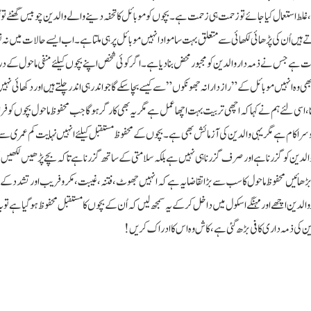
ے، غلط استعمال کیا جائے تو زحمت ہی زحمت ہے۔ بچوں کو موبائل کا تحفہ دینے والے والدین چوبیس گھنٹے تو
ے ہیں اُن کی پڑھائی لکھائی سے متعلق بہت سا مواد انہیں موبائل پر ہی ملتا ہے۔ اب ایسے حالات میں نہ تو
الات ہے جس نے ذمہ دار والدین کو مجبور محض بنادیا ہے۔ اگر کوئی شخص اپنے بچوں کیلئے منفی ماحول کے
وہ انہیں موبائل کے ”راز دارانہ جھونکوں” سے کیسے بچا سکے گا جو اندر ہی اندر چلتے ہیں اور دکھائی نہ
پاتا، اسی لئے ہم نے کہا کہ اچھی تربیت بہت اچھا عمل ہے مگر یہ بھی کارگر ہو گا جب محفوظ ماحول بچوں کو فرا
وسرا کام ہے مگر یہی والدین کی آزمائش بھی ہے۔ بچوں کے محفوظ مستقبل کیلئے انہیں نہایت کم عمری سے
والدین کو گزرنا ہے اور صرف گزرنا ہی نہیں ہے بلکہ سلامتی کے ساتھ گزرنا ہے تا کہ بچے پڑھیں لکھیں 
ھائیں محفوظ ماحول کا سب سے بڑا تقاضا یہ ہے کہ انہیں جھوٹ، فتنہ، غیبت، مکر و فریب اور تشدد کے
والدین اچھے اور مہنگے اسکول میں داخل کر کے یہ سمجھ لیں کہ اُن کے بچوں کا مستقبل محفوظ ہو گیا ہے تو ی
ن کی ذمہ داری کافی بڑھ گئی ہے، کاش وہ اس کا ادراک کریں!