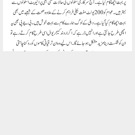
پر بہت اچھا کام کیا ہے۔ آج سرکاری سکولوں کی حالات کسی بھی پرائیویٹ اسکولوں سے
بہتر ہیں۔ عوام کو 200 یونٹ مفت بجلی فراہم کرنے کے علاوہ صحت کے شعبے میں بھی
بہت اچھا کام کیا گیا ہے۔ دہلی کے لوگ ہمارے کام سے بہت خوش ہیں۔ بی جے پی بھی یہ
اچھی طرح جانتی ہے اور انہیں ڈر ہے کہ اگر اروند کیجریوال اسی طرح کام کرتے رہے تو
ان کو شکست دینا مزید مشکل ہو جائے گا۔ اس لیے وہ ان ترقیاتی کاموں کو روکنا چاہتی
ہے۔ ہم اپنے امیدواروں کا انتخاب عوام کی مرضی کی بنیاد پر کرتے ہیں۔عام آدمی پارٹی
عام لوگوں کی پارٹی ہے۔ عوامی رائے کے مطابق فیصلہ کیا جائے گا۔
Paigam Madre Watan