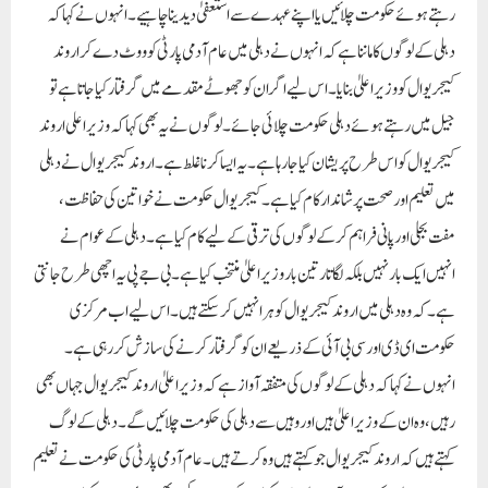
رہتے ہوئے حکومت چلائیں یا اپنے عہدے سے استعفیٰ دیدینا چاہیے۔انہوں نے کہا کہ
دہلی کے لوگوں کا ماننا ہے کہ انہوں نے دہلی میں عام آدمی پارٹی کو ووٹ دے کر اروند
کیجریوال کو وزیر اعلیٰ بنایا۔ اس لیے اگر ان کو جھوٹے مقدمے میں گرفتار کیا جاتا ہے تو
جیل میں رہتے ہوئے دہلی حکومت چلائی جائے۔ لوگوں نے یہ بھی کہا کہ وزیر اعلی اروند
کیجریوال کو اس طرح پریشان کیا جا رہا ہے۔ یہ ایسا کرنا غلط ہے۔ اروند کیجریوال نے دہلی
میں تعلیم اور صحت پر شاندار کام کیا ہے۔ کیجریوال حکومت نے خواتین کی حفاظت،
مفت بجلی اور پانی فراہم کرکے لوگوں کی ترقی کے لیے کام کیا ہے۔ دہلی کے عوام نے
انہیں ایک بار نہیں بلکہ لگاتار تین بار وزیر اعلیٰ منتخب کیا ہے۔ بی جے پی یہ اچھی طرح جانتی
ہے۔کہ وہ دہلی میں اروند کیجریوال کو ہرا نہیں کر سکتے ہیں۔ اس لیے اب مرکزی
حکومت ای ڈی اور سی بی آئی کے ذریعے ان کو گرفتار کرنے کی سازش کر رہی ہے۔
انہوں نے کہا کہ دہلی کے لوگوں کی متفقہ آواز ہے کہ وزیر اعلیٰ اروند کیجریوال جہاں بھی
رہیں، وہ ان کے وزیر اعلیٰ ہیں اور وہیں سے دہلی کی حکومت چلائیں گے۔ دہلی کے لوگ
کہتے ہیں کہ اروند کیجریوال جو کہتے ہیں وہ کرتے ہیں۔ عام آدمی پارٹی کی حکومت نے تعلیم