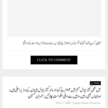
شاہین گروپ آف انسٹی ٹیوشنز کے زیراہتمام ٹرینی ٹیچرس۔ریسڈینٹ مینٹرس ملازمت کے مواقع
CLICK TO COMMENT
Delhi دہلی
میں بھی کیجریوال مہم میں عوام نے کہا، اروند کیجریوال ہی ان کے وزیراعلیٰ ہیں،
وہ جہاں بھی رہیں، وہیں سے دہلی حکومت چلائیں: عمران حسین
by
Paigam Madre Watan
8 دسمبر 2023