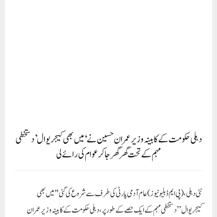
دہلی حکومت کے کابینہ وزیر عمران حسین نے ‘میں بھی کیجریوال’ دستخطی
مہم کے تحت گھر گھر جا کر عوام کی رائے لی
نئی دہلی،(پی ایم ڈبلیو نیوز)عام آدمی پارٹی کی طرف سے شروع کی گئی "میں بھی
کیجریوال” دستخطی مہم کے ایک حصے کے طور پر، دہلی حکومت کے کابینہ وزیر عمران