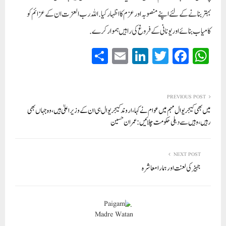
بہتر بنانے کے لئے اپنے منصوبہ اور عزم کا اظہار کیا. اللہ رب العزت ان کے عزائم کو
کامیاب بنائے اور یونانی کے فروغ کی راہیں ہموار کرے.
S
E
Li
T
Fa
W
ha
m
nk
wi
ce
ha
re
ail
ed
tte
bo
ts
In
r
ok
A
PREVIOUS POST
میں بھی کیجریوال مہم میں عوام نے کہا، اروند کیجریوال ہی ان کے وزیراعلیٰ ہیں، وہ جہاں بھی
pp
رہیں، وہیں سے دہلی حکومت چلائیں: عمران حسین
NEXT POST
جہیز کی لعنت اور ہمارا معاشرہ