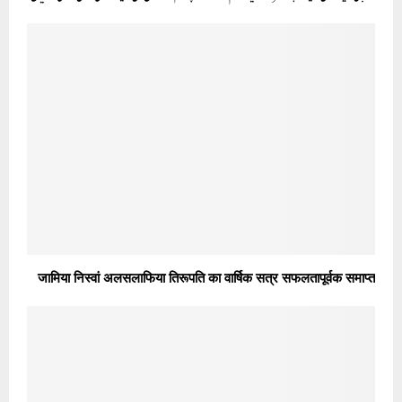
जामिया निस्वां अलसलाफिया तिरूपति का वार्षिक सत्र सफलतापूर्वक समाप्त