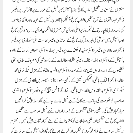
لکھنؤ (پی ایم ڈبلیو نیوز)
پروفیسر ڈاکٹر عبد القوی صاحب کو حکومت اترپردیش کے آیوش
منتری نے اسٹیٹ تکمیل الطب کالج اینڈ ہاسپٹل کا پرنسپل کے عہدے پر فائز کیا ۔ پروفیسر
ڈاکٹر عبد القوی نے آج تکمیل الطب کالج پہنچکر باقاعدہ پرنسپل کے عہدہ اور انتظامی امور
کی ذمہ داری کا چارج لے لیکر وزیرِ اعلٰی اورآ یوش منتری کا شکریہ ادا کیا۔ اس موقع پر کالج
اور ہاسپٹل میں خوشی کی لہر دوڑ گیی ۔ کالج کے اساتذہ پروفیسر نفاست علی انصاری ، پروفیسر
ڈاکٹر عطاء اللہ ، پروفیسر ڈاکٹر صفیہ لوکھنڈے ، پروفیسر ابصار ، ڈاکٹر رضوان الرضا کے علاوہ
ہاسپٹل کے ڈاکٹرز وجملہ اسٹاف ،سینیر طلباء وطالبات کے علاوہ شہر کی معروف سماجی وطبی
تنظیموں کے ذمہ داروں میں نڈوا کے صدر ڈاکٹر عبد المعید ، ایشو کے جنرل سیکرٹری محمد
خالد و ڈاکٹر آفتاب ہاشمی اتھیکس کمیٹی کے رکن و مولانا آزاد میموریل اکادمی کے جنرل
سیکرٹری ڈاکٹر عبدالقدوس القدوس ہاشمی نے انکے آفس پہنچ کر پروفیسر ڈاکٹر عبد القوی
صاحب کو حکومت کی جانب سے کالج کے پرنسپل بناے جانے پر گلدستہ پیش کر انھیں
مبارکباد پیش کی۔ طبی و سماجی تنظیموں کے ذمہ داروں نے پرنسپل صاحب سے تکمیل
الطب کالج کے تعلیمی اور طبی معاملات کو بہتر بنانے کے لئے گزارشات پیش کیں ۔ محترم
پرنسپل صاحب نے تمام لوگوں کا شکریہ ادا کرتے ہوئے کالج اینڈ ہاسپٹل کے معاملات کو