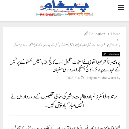
PRIMARY
MENU
Home
Education تعلیم
پروفیسر ڈاکٹر عبد القوی نے اسٹیٹ تکمیل الطب کالج اینڈ ہاسپٹل لکھنؤ کے پرنسپل کے عہدے پر فائز ۔ کالج پہنچکر ذمہ داری سنبھالی
Education تعلیم
پروفیسر ڈاکٹر عبد القوی نے اسٹیٹ تکمیل الطب کالج اینڈ ہاسپٹل لکھنؤ کے پرنسپل
کے عہدے پر فائز ۔ کالج پہنچکر ذمہ داری سنبھالی
by
Paigam Madre Watan
8 دسمبر 2023
اساتذہ ، ڈاکٹرز طلباء وطالبات و شہر کی سماجی تنظیموں کے ذمہ داروں نے
انہیں مبارکباد پیش کیں۔