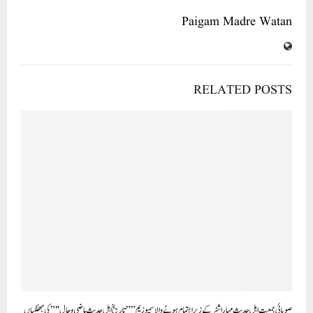
Paigam Madre Watan
RELATED POSTS
صوبائی جمعیت اہل حدیث مہاراشٹر کے زیر اہتمام ہونے والا سمپوزیم”” تاریخ اہل حدیث ماضی و حال "”کی جھلکیاں